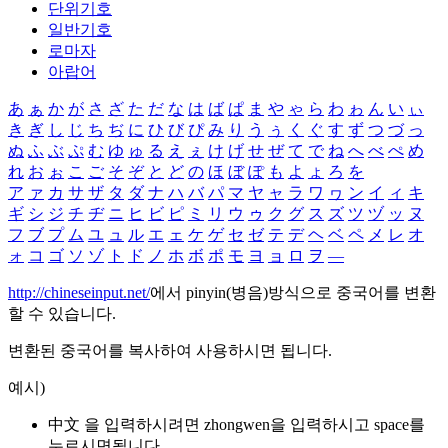
단위기호
일반기호
로마자
아랍어
あ
ぁ
か
が
さ
ざ
た
だ
な
は
ば
ぱ
ま
や
ゃ
ら
わ
ゎ
ん
い
ぃ
き
ぎ
し
じ
ち
ぢ
に
ひ
び
ぴ
み
り
う
ぅ
く
ぐ
す
ず
つ
づ
っ
ぬ
ふ
ぶ
ぷ
む
ゆ
ゅ
る
え
ぇ
け
げ
せ
ぜ
て
で
ね
へ
べ
ぺ
め
れ
お
ぉ
こ
ご
そ
ぞ
と
ど
の
ほ
ぼ
ぽ
も
よ
ょ
ろ
を
ア
ァ
カ
サ
ザ
タ
ダ
ナ
ハ
バ
パ
マ
ヤ
ャ
ラ
ワ
ヮ
ン
イ
ィ
キ
ギ
シ
ジ
チ
ヂ
ニ
ヒ
ビ
ピ
ミ
リ
ウ
ゥ
ク
グ
ス
ズ
ツ
ヅ
ッ
ヌ
フ
ブ
プ
ム
ユ
ュ
ル
エ
ェ
ケ
ゲ
セ
ゼ
テ
デ
ヘ
ベ
ペ
メ
レ
オ
ォ
コ
ゴ
ソ
ゾ
ト
ド
ノ
ホ
ボ
ポ
モ
ヨ
ョ
ロ
ヲ
―
http://chineseinput.net/
에서 pinyin(병음)방식으로 중국어를 변환
할 수 있습니다.
변환된 중국어를 복사하여 사용하시면 됩니다.
예시)
中文 을 입력하시려면
zhongwen
을 입력하시고 space를
누르시면됩니다.