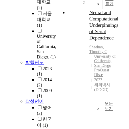
대학교
2
듣기
(2)
Neural and
서울
Computational
대학교
Underpinnings
(1)
of Serial
University
Dependence
of
California,
Sheehan,
San
Timothy C
University of
Diego.
(1)
California,
발행연도
San Diego
2023
ProQuest
(1)
Disse
2014
2023
(2)
해외박사
(DDOD)
2009
(1)
작성언어
원문
영어
보기
(2)
H
한국
u
어
(1)
m