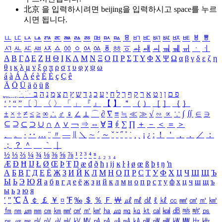
北京 을 입력하시려면
beijing
을 입력하시고 space를 누르
시면 됩니다.
ㅥ
ㅦ
ㅧ
ㅨ
ㅩ
ㅪ
ㅫ
ㅬ
ㅭ
ㅮ
ㅯ
ㅰ
ㅱ
ㅲ
ㅳ
ㅴ
ㅵ
ㅶ
ㅷ
ㅸ
ㅹ
ㅺ
ㅻ
ㅼ
ㅽ
ㅾ
ㅿ
ㆀ
ㆁ
ㆂ
ㆃ
ㆄ
ㆅ
ㆆ
ㆇ
ㆈ
ㆉ
ㆊ
ㆋ
ㆌ
ㆍ
ㆎ
Α
Β
Γ
Δ
Ε
Ζ
Η
Θ
Ι
Κ
Λ
Μ
Ν
Ξ
Ο
Π
Ρ
Σ
Τ
Υ
Φ
Χ
Ψ
Ω
α
β
γ
δ
ε
ζ
η
θ
ι
κ
λ
μ
ν
ξ
ο
π
ρ
σ
τ
υ
φ
χ
ψ
ω
á
à
Á
À
é
è
É
È
ç
Ç
ê
Ä
Ö
Ü
ä
ö
ü
ß
ְ
ֳ
ֲ
ֱ
ָ
ַ
ֵ
ֶ
ִ
ֹ
ּ
ֻ
ׂ
ׁ
ּ
ב
ה
נ
מ
צ
ת
ץ
ש
ד
ג
כ
ע
י
ח
ל
ך
ף
ק
ר
א
ט
ו
ן
ם
פ
‘
’
“
”
〔
〕
〈
〉
「
」
『
』
【
】
＂
（
）
［
］
｛
｝
±
×
÷
≠
≤
≥
∞
∴
♂
♀
∠
⊥
⌒
∂
∇
≡
≒
≪
≫
√
∽
∝
∵
∫
∬
∈
∋
⊆
⊇
⊂
⊃
∪
∩
∧
∨
￢
⇒
⇔
∀
∃
∮
∑
∏
＋
－
＜
＝
＞
、
。
·
‥
…
¨
〃
―
∥
＼
∼
´
～
ˇ
˘
˝
˚
˙
¸
˛
¡
¿
ː
！
＇
，
．
／
：
；
？
＾
＿
｀
｜
½
⅓
⅔
¼
¾
⅛
⅜
⅝
⅞
¹
²
³
⁴
ⁿ
₁
₂
₃
₄
Æ
Ð
Ħ
Ĳ
Ł
Ø
Œ
Þ
Ŧ
Ŋ
æ
đ
ð
ħ
ı
ĳ
ĸ
ŀ
ł
ø
œ
ß
þ
ŧ
ŋ
ŉ
А
Б
В
Г
Д
Е
Ё
Ж
З
И
Й
К
Л
М
Н
О
П
Р
С
Т
У
Ф
Х
Ц
Ч
Ш
Щ
Ъ
Ы
Ь
Э
Ю
Я
а
б
в
г
д
е
ё
ж
з
и
й
к
л
м
н
о
п
р
с
т
у
ф
х
ц
ч
ш
щ
ъ
ы
ь
э
ю
я
′
″
℃
Å
￠
￡
￥
¤
℉
‰
＄
％
Ｆ
￦
㎕
㎖
㎗
ℓ
㎘
㏄
㎣
㎤
㎥
㎦
㎙
㎚
㎛
㎜
㎝
㎞
㎟
㎠
㎡
㎢
㏊
㎍
㎎
㎏
㏏
㎈
㎉
㏈
㎧
㎨
㎰
㎱
㎲
㎳
㎴
㎵
㎶
㎷
㎸
㎹
㎀
㎁
㎂
㎃
㎄
㎺
㎻
㎽
㎾
㎿
㎐
㎑