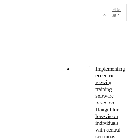
r
a
원문
r
보기
e
T
s
h
h
e
a
p
p
u
e
r
d
p
b
o
4
Implementing
y
s
eccentric
p
e
viewing
a
o
training
s
f
t
software
t
e
based on
h
x
Hangul for
i
p
low-vision
s
e
s
individuals
r
t
with central
i
u
scotomas
e