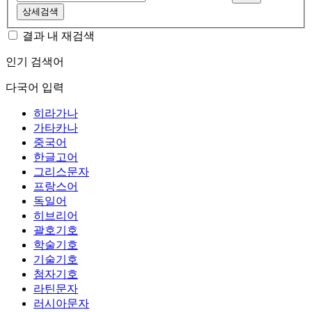
상세검색
결과 내 재검색
인기 검색어
다국어 입력
히라가나
가타카나
중국어
한글고어
그리스문자
프랑스어
독일어
히브리어
괄호기호
학술기호
기술기호
첨자기호
라틴문자
러시아문자