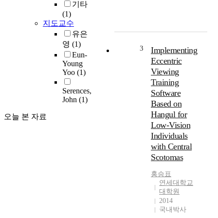
기타
a
(1)
n
지도교수
p
유은
e
영
(1)
r
3
Implementing
Eun-
c
Eccentric
Young
e
Viewing
Yoo
(1)
p
Training
t
Serences,
Software
i
John
(1)
Based on
o
Hangul for
n
오늘 본 자료
Low-Vision
a
n
Individuals
d
with Central
b
Scotomas
e
h
홍승표
a
연세대학교
대학원
v
2014
i
국내박사
o