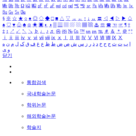
㎒
㎓
㎔
Ω
㏀
㏁
㎊
㎋
㎌
㏖
㏅
㎭
㎮
㎯
㏛
㎩
㎪
㎫
㎬
㏝
㏐
㏓
㏃
㏉
㏜
㏆
§
※
☆
★
○
●
◎
◇
◆
□
■
△
▽
→
←
↑
↓
↔
〓
◁
◀
▷
▶
♤
♠
♡
♥
♧
♣
⊙
◈
▣
◐
◑
▒
▤
▥
▨
▧
▦
▩
♨
☏
☎
☜
☞
¶
†
‡
↕
↗
↙
↖
↘
♭
♩
♪
♬
㉿
㈜
№
㏇
™
㏂
㏘
℡
＃
＆
＊
＠
ª
º
ⅰ
ⅱ
ⅲ
ⅳ
ⅴ
ⅵ
ⅶ
ⅷ
ⅸ
ⅹ
Ⅰ
Ⅱ
Ⅲ
Ⅳ
Ⅴ
Ⅵ
Ⅶ
Ⅷ
Ⅸ
Ⅹ
ا
ب
ت
ث
ج
ح
خ
د
ذ
ر
ز
س
ش
ص
ض
ط
ظ
ع
غ
ف
ق
ک
ل
م
ن
ه
و
ی
닫기
통합검색
국내학술논문
학위논문
해외학술논문
학술지