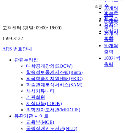
i
y
순
조회
10개씩
o
o
연도순
출력
n
r
제목순
20개씩
s
g
저자순
출력
a
고객센터 (평일: 09:00~18:00)
a
발행기
30개씩
r
n
관순
1599-3122
e
출력
i
c
50개씩
z
ARS 번호안내
o
출력
e
n
100개씩
a
관련누리집
s
출력
n
대학공개강의(KOCW)
t
e
학술정보통계시스템(Rinfo)
r
c
외국학술지지원센터(FRIC)
a
c
학술관계분석서비스(SAM)
i
e
사서커뮤니티
n
n
기관회원
e
t
지식나눔(LOOK)
d
r
의학전자도서관(MEDLIS)
t
i
유관기관 사이트
o
c
교육부(MOE)
u
v
t
국립장애인도서관(NLD)
i