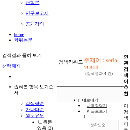
단행본
연구보고서
공개강의
home
학위논문
검색결과 좁혀 보기
연
주제어 : serial
검색키워드
관
vision
선택해제
검
(검색결과
4
건)
색
어
좁혀본 항목 보기순
추
서
천
내보내기
검색량순
이
내책장담기
가나다순
한글로보기
검
원문유무
1
색
원문
어
정확도순
있음
(3)