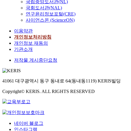
i
국립중앙도서관(NL)
e
l
국회도서관(NAL)
w
i
연구윤리정보포털(CRE)
i
z
사이언스온 (ScienceON)
n
e
g
s
이용약관
t
t
개인정보처리방침
r
a
개인정보 재동의
a
t
기관소개
i
i
n
s
저작물 게시중단요청
i
t
n
i
g
c
p
41061 대구광역시 동구 동내로 64(동내동1119) KERIS빌딩
a
r
l
o
Copyright© KERIS. ALL RIGHTS RESERVED
r
g
e
r
g
a
u
m
l
b
네이버 블로그
a
a
인스타그램
r