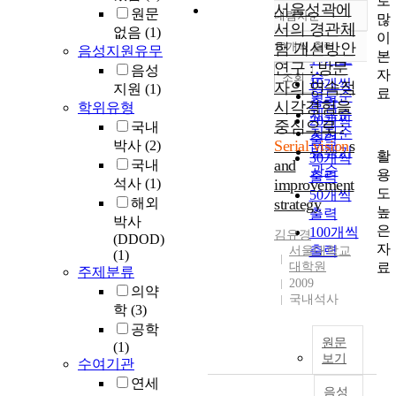
로
서울성곽에
원문
내림차순
많
정확도
서의 경관체
없음
(1)
이
순
10개씩 출력
험 개선방안
음성지원유무
내림차순
본
인기도
연구 : 방문
음성
자
순
조회
10개씩
자의 연속적
지원
(1)
료
연도순
출력
시각경험을
학위유형
제목순
20개씩
중심으로 :
국내
저자순
출력
Serial vision
s
박사
(2)
발행기
활
30개씩
and
국내
관순
용
출력
석사
(1)
improvement
도
50개씩
해외
strategy
높
출력
박사
은
100개씩
김유경
(DDOD)
자
출력
서울대학교
(1)
료
대학원
주제분류
2009
의약
국내석사
학
(3)
공학
원문
(1)
보기
수여기관
연세
음성