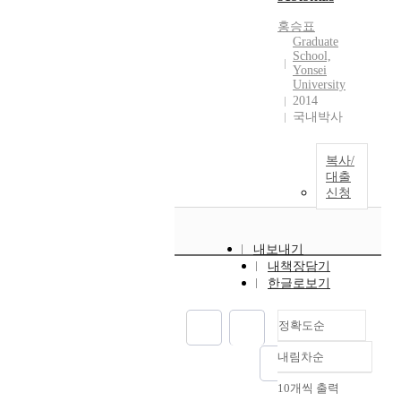
d
n
y
홍승표
c
Graduate
w
e
School,
a
Yonsei
s
s
University
.
(
2014
N
a
국내박사
e
)
u
t
r
복사/
o
대출
a
s
신청
l
y
r
s
e
t
내보내기
p
e
내책장담기
r
m
한글로보기
e
a
s
t
e
정확도순
i
n
c
내림차순
t
정확도
a
a
순
l
10개씩 출력
t
내림차순
인기도
l