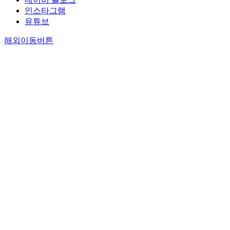
상
시
e
.
g
용
n
인스타그램
가
공
s
이
n
자
d
유튜브
의
간
u
들
i
관
t
매
은
c
은
n
해외이동버튼
점
h
개
자
c
도
u
에
e
공
동
e
시
r
서
n
간
차
s
공
b
서
e
은
위
s
간
a
울
e
세
주
o
을
n
시
d
운
의
r
재
e
대
t
상
공
f
설
n
표
o
가
간
a
계
v
전
r
내
으
i
하
i
통
e
부
로
l
고
r
시
c
와
변
u
기
o
장
o
외
모
r
존
n
의
v
부
되
e
도
m
보
e
를
었
o
로
e
행
r
연
다
f
를
n
공
t
결
.
u
지
t
간
h
할
대
r
하
s
물
e
뿐
부
b
터
h
리
f
만
분
a