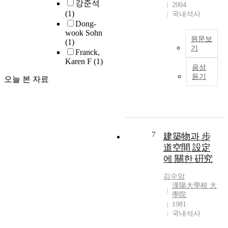
강준석
용
2004
s
용
(1)
객
국내석사
t
되
Dong-
이
h
는
wook Sohn
계
e
원문보
공
(1)
속
기
s
간
Franck,
급
e
Karen F
(1)
들
1
증
음성
s
이
9
하
듣기
오늘 본 자료
p
하
8
면
a
나
0
서
c
의
년
교
e
건
대
통
s
축
초
혼
b
물
까
7
建築物과 步
잡
e
혹
지
이
道空間 設定
c
은
만
더
에 關한 硏究
a
시
하
심
m
설
더
해
김수암
e
안
라
漢陽大學校 大
지
c
에
고
學院
고
a
복
사
1981
있
r
국내석사
합
치
다
-
적
품
.