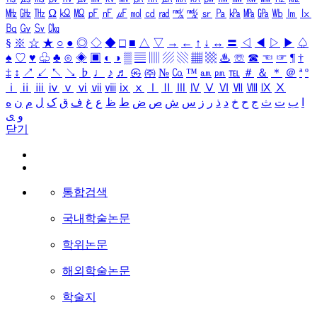
㎒
㎓
㎔
Ω
㏀
㏁
㎊
㎋
㎌
㏖
㏅
㎭
㎮
㎯
㏛
㎩
㎪
㎫
㎬
㏝
㏐
㏓
㏃
㏉
㏜
㏆
§
※
☆
★
○
●
◎
◇
◆
□
■
△
▽
→
←
↑
↓
↔
〓
◁
◀
▷
▶
♤
♠
♡
♥
♧
♣
⊙
◈
▣
◐
◑
▒
▤
▥
▨
▧
▦
▩
♨
☏
☎
☜
☞
¶
†
‡
↕
↗
↙
↖
↘
♭
♩
♪
♬
㉿
㈜
№
㏇
™
㏂
㏘
℡
＃
＆
＊
＠
ª
º
ⅰ
ⅱ
ⅲ
ⅳ
ⅴ
ⅵ
ⅶ
ⅷ
ⅸ
ⅹ
Ⅰ
Ⅱ
Ⅲ
Ⅳ
Ⅴ
Ⅵ
Ⅶ
Ⅷ
Ⅸ
Ⅹ
ا
ب
ت
ث
ج
ح
خ
د
ذ
ر
ز
س
ش
ص
ض
ط
ظ
ع
غ
ف
ق
ک
ل
م
ن
ه
و
ی
닫기
통합검색
국내학술논문
학위논문
해외학술논문
학술지