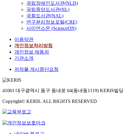
e
자
w
국립장애인도서관(NLD)
보
위
h
획
i
의
a
국립중앙도서관(NL)
행
한
q
을
m
편
y
국회도서관(NAL)
로
공
u
통
p
리
w
를
간
연구윤리정보포털(CRE)
a
해
o
성
e
세
이
사이언스온 (ScienceON)
l
위
r
을
r
운
라
i
에
t
향
e
이용약관
상
는
t
서
a
상
r
개인정보처리방침
가
생
y
언
n
시
e
의
각
개인정보 재동의
o
급
c
키
-
매
이
기관소개
f
한
e
는
a
개
보
u
문
o
중
c
저작물 게시중단요청
공
편
r
제
f
요
k
간
화
b
를
s
한
n
으
되
a
해
a
요
o
로
었
n
결
41061 대구광역시 동구 동내로 64(동내동1119) KERIS빌딩
f
소
w
볼
으
l
하
e
로
l
수
며
i
Copyright© KERIS. ALL RIGHTS RESERVED
려
t
,
e
있
,
f
고
y
본
d
다
우
e
노
d
연
g
.
리
.
력
e
구
e
세
의
T
했
s
는
d
운
도
h
다
i
이
네이버 블로그
a