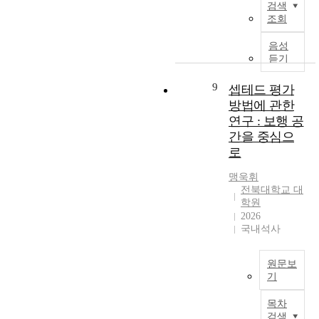
안
으
검색
회
시
i
에
며
조회
적
장
n
서
,
비
은
t
매
이
음성
용
도
o
듣기
개
와
이
시
t
공
함
증
발
h
9
셉테드 평가
간
께
가
전
o
은
소
방법에 관한
하
에
s
이
통
연구 : 보행 공
고
서
e
러
난
간을 중심으
있
중
f
한
,
다
로
요
o
공
주
.
한
r
간
차
맹욱휘
그
역
c
들
난
전북대학교 대
(
할
a
이
,
학원
에
을
r
2026
복
교
대
하
s
국내석사
합
통
한
고
a
적
사
)
있
n
이
고
해
원문보
다
d
고
등
기
결
.
n
연
이
책
W
그
o
속
교
목차
으
i
러
t
적
통
검색