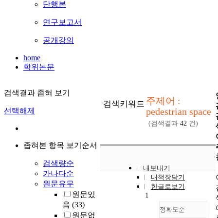
단행본
연구보고서
공개강의
home
학위논문
검색결과 좁혀 보기
주제어 :
검색키워드
pedestrian space
선택해제
(검색결과
42
건)
좁혀본 항목 보기순서
검색량순
내보내기
가나다순
내책장담기
원문유무
한글로보기
원문있
1
음
(33)
정확도순
원문없