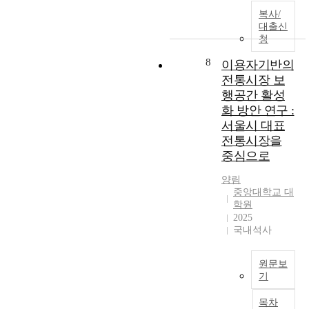
b
이
으
이
복사/
a
고
로
때
대출신
s
연
여
청
문
e
속
겨
에
d
8
이용자기반의
적
졌
많
,
인
던
전통시장 보
은
s
관
자
행공간 활성
도
p
계
가
화 방안 연구 :
시
a
를
용
가
서울시 대표
c
맺
승
교
전통시장을
e
으
용
통
중심으로
s
면
차
문
w
서
가
제
양림
e
공
필
를
중앙대학교 대
r
존
수
학원
겪
e
하
품
2025
으
d
는
으
국내석사
면
i
것
로
서
v
이
인
오
원문보
i
다
식
염
기
d
.
되
과
전
e
그
었
사
목차
통
d