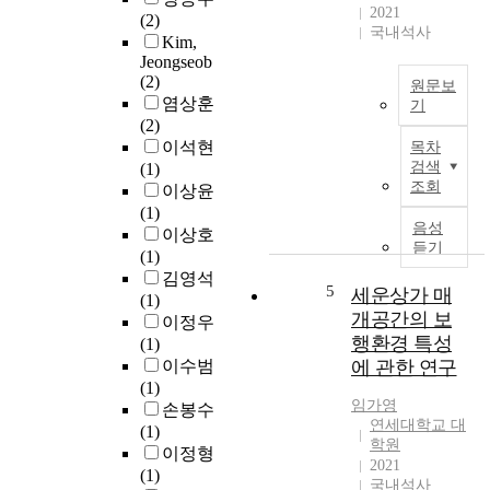
a
2021
(2)
국내석사
s
Kim,
p
Jeongseob
a
(2)
원문보
c
염상훈
기
e
(2)
과
o
이석현
목차
학
f
검색
(1)
기
조회
t
이상윤
술
r
(1)
의
음성
a
이상호
지
듣기
n
(1)
속
s
김영석
적
5
세운상가 매
i
(1)
인
개공간의 보
t
이정우
발
a
행환경 특성
(1)
전
n
이수범
에 관한 연구
으
d
(1)
로
임가영
o
손봉수
사
연세대학교 대
f
(1)
람
학원
s
이정형
들
2021
o
(1)
의
국내석사