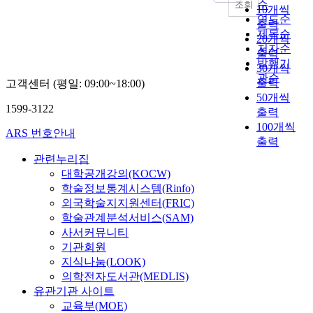
s
순
권
조회
n
10개씩
활
a
에
주
a
고
연도순
t
출력
성
r
자
로
r
했
제목순
o
화
20개씩
-
리
사
e
다
저자순
f
수
b
출력
잡
용
a
.
발행기
l
준
a
30개씩
은
되
n
최
i
관순
을
s
출력
고객센터 (평일: 09:00~18:00)
입
었
i
근
v
저
e
50개씩
체
다
n
국
i
하
1599-3122
d
출력
보
.
d
내
n
시
p
행
어
100개씩
i
외
ARS 번호안내
g
켰
e
로
느
출력
c
연
s
다
d
를
새
a
구
관련누리집
t
.
e
통
도
t
진
대학공개강의(KOCW)
a
보
s
해
로
o
이
학술정보통계시스템(Rinfo)
n
행
t
이
는
r
보
외국학술지지원센터(FRIC)
d
환
r
루
자
o
행
a
학술관계분석서비스(SAM)
경
i
어
동
f
자
r
사서커뮤니티
의
a
지
차
t
중
d
기관회원
개
n
므
가
h
심
s
지식나눔(LOOK)
선
w
로
통
e
의
,
은
의학전자도서관(MEDLIS)
a
,
행
h
도
t
이
l
유관기관 사이트
입
하
i
로
h
용
k
교육부(MOE)
체
기
g
계