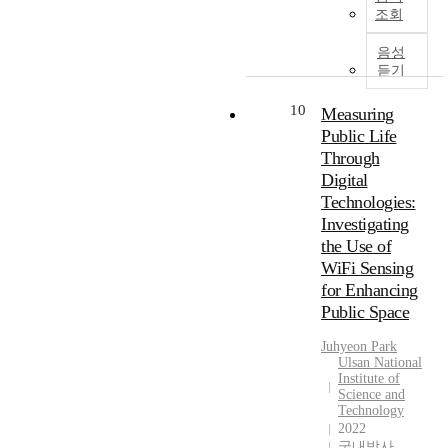
로
t
나
f
조회
인
문
정
h
현
o
관
제
책
t
대
r
음성
계
로
입
h
화
듣기
c
를
제
안
e
된
a
유
기
자
r
10
상
r
Measuring
지
되
들
a
업
s
Public Life
하
었
은
p
공
.
Through
면
다
특
i
간
C
서
.
Digital
히
d
의
o
공
이
Technologies:
피
d
등
n
존
를
Investigating
크
e
장
s
할
위
시
the Use of
v
으
i
수
한
간
WiFi Sensing
e
로
d
있
해
대
l
for Enhancing
인
e
도
결
에
o
Public Space
해
r
록
방
자
p
전
i
연
안
가
m
Juhyeon Park
통
n
결
으
용
Ulsan National
e
시
g
해
로
Institute of
이
n
장
t
Science and
주
주
용
t
의
Technology
h
는
로
대
o
2022
경
i
역
도
신
f
국내박사