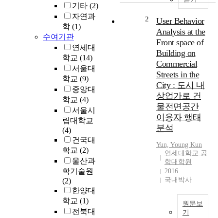
기타
(2)
c
자연과
a
2
User Behavior
학
(1)
r
Analysis at the
수여기관
s
Front space of
b
연세대
Building on
e
학교
(14)
Commercial
c
서울대
Streets in the
a
학교
(9)
City : 도시 내
m
중앙대
상업가로 건
e
학교
(4)
t
물전면공간
서울시
h
이용자 행태
립대학교
e
분석
(4)
p
건국대
r
Yun, Young Kun
학교
(2)
연세대학교 공
i
울산과
학대학원
m
학기술원
2016
e
국내박사
(2)
m
한양대
e
학교
(1)
t
원문보
전북대
h
기