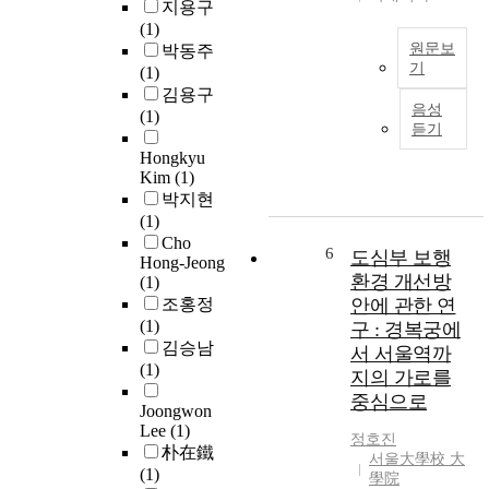
c
지용구
통
i
(1)
행
a
원문보
박동주
패
기
l
(1)
턴
r
김용구
입
이
음성
e
(1)
체
더
듣기
l
복
욱
a
Hongkyu
합
다
Kim
(1)
t
시
양
박지현
i
설
해
(1)
o
은
지
Cho
n
여
6
도심부 보행
고
Hong-Jeong
s
러
있
환경 개선방
(1)
.
가
다
조홍정
안에 관한 연
H
지
.
(1)
구 : 경복궁에
o
서
그
김승남
서 서울역까
w
로
런
(1)
e
지의 가로를
다
데
v
중심으로
른
도
Joongwon
e
용
Lee
(1)
차
정호진
r
도
朴在鐵
량
서울大學校 大
,
로
(1)
이
學院
a
사