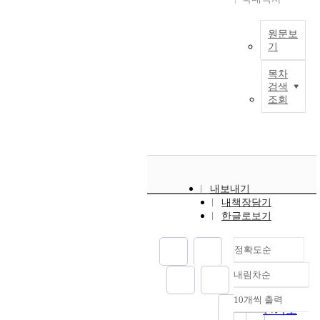
쟁
s
할
로
걷
s
력
r
을
공
거
o
이
e
원문보
한
급
나
c
약
a
기
다
확
대
i
화
l
.
충
V
중
e
되
i
목차
세
,
i
교
t
검색
었
t
운
주
b
통
y
조회
고
y
상
차
r
수
a
,
,
가
공
a
단
n
공
t
에
간
n
을
d
간
h
서
확
t
이
t
및
e
는
대
p
용
h
시
p
그
,
u
하
e
설
r
내보내기
역
지
b
는
i
의
o
내책장담기
할
하
l
것
m
낙
한글로보기
b
이
철
i
과
p
후
l
세
건
c
같
r
는
e
운
설
정확도순
s
은
o
전
m
상
등
p
몇
v
통
s
내림차순
가
의
정확도
a
가
e
시
o
의
방
c
순
지
m
10개씩 출력
장
f
내림차순
양
식
e
인기도
를
e
의
c
가
이