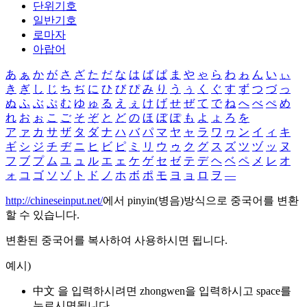
단위기호
일반기호
로마자
아랍어
あ
ぁ
か
が
さ
ざ
た
だ
な
は
ば
ぱ
ま
や
ゃ
ら
わ
ゎ
ん
い
ぃ
き
ぎ
し
じ
ち
ぢ
に
ひ
び
ぴ
み
り
う
ぅ
く
ぐ
す
ず
つ
づ
っ
ぬ
ふ
ぶ
ぷ
む
ゆ
ゅ
る
え
ぇ
け
げ
せ
ぜ
て
で
ね
へ
べ
ぺ
め
れ
お
ぉ
こ
ご
そ
ぞ
と
ど
の
ほ
ぼ
ぽ
も
よ
ょ
ろ
を
ア
ァ
カ
サ
ザ
タ
ダ
ナ
ハ
バ
パ
マ
ヤ
ャ
ラ
ワ
ヮ
ン
イ
ィ
キ
ギ
シ
ジ
チ
ヂ
ニ
ヒ
ビ
ピ
ミ
リ
ウ
ゥ
ク
グ
ス
ズ
ツ
ヅ
ッ
ヌ
フ
ブ
プ
ム
ユ
ュ
ル
エ
ェ
ケ
ゲ
セ
ゼ
テ
デ
ヘ
ベ
ペ
メ
レ
オ
ォ
コ
ゴ
ソ
ゾ
ト
ド
ノ
ホ
ボ
ポ
モ
ヨ
ョ
ロ
ヲ
―
http://chineseinput.net/
에서 pinyin(병음)방식으로 중국어를 변환
할 수 있습니다.
변환된 중국어를 복사하여 사용하시면 됩니다.
예시)
中文 을 입력하시려면
zhongwen
을 입력하시고 space를
누르시면됩니다.