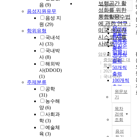
보행공간 활
음
(9)
내림차순
정확도
성화를 위한
음성지원유무
순
통합활용수법
10개씩 출력
음성 지
내림차순
인기도
에 관한 연구 :
원
(29)
순
조회
10개씩
미국 샌프란
학위유형
연도순
출력
시스코 시를
국내석
제목순
20개씩
사례로
사
(33)
저자순
출력
국내박
발행기
양우제
30개씩
사
(8)
관순
중앙대학교 대
출력
해외박
학원
50개씩
사(DDOD)
2021
출력
(1)
국내석사
100개씩
주제분류
출력
공학
원문보
(31)
기
농수해
B
양
(6)
목차
e
사회과
검색
f
조회
학
(3)
o
예술체
r
음성
육
(3)
e
듣기