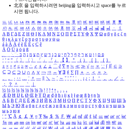
北京 을 입력하시려면
beijing
을 입력하시고 space를 누르
시면 됩니다.
ㅥ
ㅦ
ㅧ
ㅨ
ㅩ
ㅪ
ㅫ
ㅬ
ㅭ
ㅮ
ㅯ
ㅰ
ㅱ
ㅲ
ㅳ
ㅴ
ㅵ
ㅶ
ㅷ
ㅸ
ㅹ
ㅺ
ㅻ
ㅼ
ㅽ
ㅾ
ㅿ
ㆀ
ㆁ
ㆂ
ㆃ
ㆄ
ㆅ
ㆆ
ㆇ
ㆈ
ㆉ
ㆊ
ㆋ
ㆌ
ㆍ
ㆎ
Α
Β
Γ
Δ
Ε
Ζ
Η
Θ
Ι
Κ
Λ
Μ
Ν
Ξ
Ο
Π
Ρ
Σ
Τ
Υ
Φ
Χ
Ψ
Ω
α
β
γ
δ
ε
ζ
η
θ
ι
κ
λ
μ
ν
ξ
ο
π
ρ
σ
τ
υ
φ
χ
ψ
ω
á
à
Á
À
é
è
É
È
ç
Ç
ê
Ä
Ö
Ü
ä
ö
ü
ß
ְ
ֳ
ֲ
ֱ
ָ
ַ
ֵ
ֶ
ִ
ֹ
ּ
ֻ
ׂ
ׁ
ּ
ב
ה
נ
מ
צ
ת
ץ
ש
ד
ג
כ
ע
י
ח
ל
ך
ף
ק
ר
א
ט
ו
ן
ם
פ
‘
’
“
”
〔
〕
〈
〉
「
」
『
』
【
】
＂
（
）
［
］
｛
｝
±
×
÷
≠
≤
≥
∞
∴
♂
♀
∠
⊥
⌒
∂
∇
≡
≒
≪
≫
√
∽
∝
∵
∫
∬
∈
∋
⊆
⊇
⊂
⊃
∪
∩
∧
∨
￢
⇒
⇔
∀
∃
∮
∑
∏
＋
－
＜
＝
＞
、
。
·
‥
…
¨
〃
―
∥
＼
∼
´
～
ˇ
˘
˝
˚
˙
¸
˛
¡
¿
ː
！
＇
，
．
／
：
；
？
＾
＿
｀
｜
½
⅓
⅔
¼
¾
⅛
⅜
⅝
⅞
¹
²
³
⁴
ⁿ
₁
₂
₃
₄
Æ
Ð
Ħ
Ĳ
Ł
Ø
Œ
Þ
Ŧ
Ŋ
æ
đ
ð
ħ
ı
ĳ
ĸ
ŀ
ł
ø
œ
ß
þ
ŧ
ŋ
ŉ
А
Б
В
Г
Д
Е
Ё
Ж
З
И
Й
К
Л
М
Н
О
П
Р
С
Т
У
Ф
Х
Ц
Ч
Ш
Щ
Ъ
Ы
Ь
Э
Ю
Я
а
б
в
г
д
е
ё
ж
з
и
й
к
л
м
н
о
п
р
с
т
у
ф
х
ц
ч
ш
щ
ъ
ы
ь
э
ю
я
′
″
℃
Å
￠
￡
￥
¤
℉
‰
＄
％
Ｆ
￦
㎕
㎖
㎗
ℓ
㎘
㏄
㎣
㎤
㎥
㎦
㎙
㎚
㎛
㎜
㎝
㎞
㎟
㎠
㎡
㎢
㏊
㎍
㎎
㎏
㏏
㎈
㎉
㏈
㎧
㎨
㎰
㎱
㎲
㎳
㎴
㎵
㎶
㎷
㎸
㎹
㎀
㎁
㎂
㎃
㎄
㎺
㎻
㎽
㎾
㎿
㎐
㎑