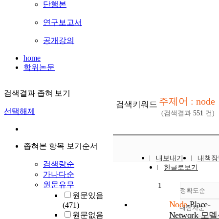
단행본
연구보고서
공개강의
home
학위논문
검색결과 좁혀 보기
주제어 : node
검색키워드
선택해제
(검색결과
551
건)
좁혀본 항목 보기순서
내보내기
내책장
검색량순
한글로보기
가나다순
원문유무
1
정확도순
원문있음
Node
-Place-
(471)
내림차순
정확
Network 모
원문없음