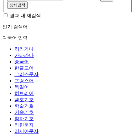
상세검색
결과 내 재검색
인기 검색어
다국어 입력
히라가나
가타카나
중국어
한글고어
그리스문자
프랑스어
독일어
히브리어
괄호기호
학술기호
기술기호
첨자기호
라틴문자
러시아문자