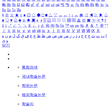
㎒
㎓
㎔
Ω
㏀
㏁
㎊
㎋
㎌
㏖
㏅
㎭
㎮
㎯
㏛
㎩
㎪
㎫
㎬
㏝
㏐
㏓
㏃
㏉
㏜
㏆
§
※
☆
★
○
●
◎
◇
◆
□
■
△
▽
→
←
↑
↓
↔
〓
◁
◀
▷
▶
♤
♠
♡
♥
♧
♣
⊙
◈
▣
◐
◑
▒
▤
▥
▨
▧
▦
▩
♨
☏
☎
☜
☞
¶
†
‡
↕
↗
↙
↖
↘
♭
♩
♪
♬
㉿
㈜
№
㏇
™
㏂
㏘
℡
＃
＆
＊
＠
ª
º
ⅰ
ⅱ
ⅲ
ⅳ
ⅴ
ⅵ
ⅶ
ⅷ
ⅸ
ⅹ
Ⅰ
Ⅱ
Ⅲ
Ⅳ
Ⅴ
Ⅵ
Ⅶ
Ⅷ
Ⅸ
Ⅹ
ا
ب
ت
ث
ج
ح
خ
د
ذ
ر
ز
س
ش
ص
ض
ط
ظ
ع
غ
ف
ق
ک
ل
م
ن
ه
و
ی
닫기
통합검색
국내학술논문
학위논문
해외학술논문
학술지