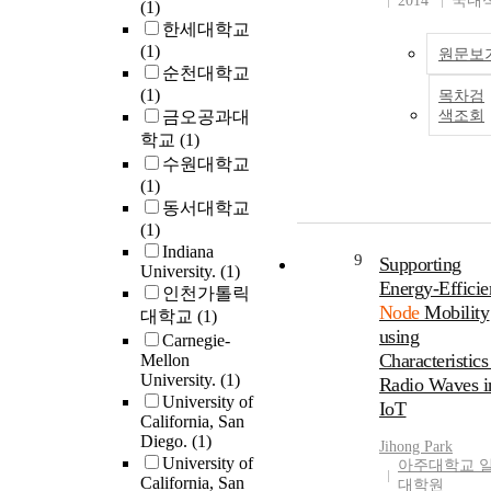
2014
국내
(1)
routing are needed.
한세대학교
this regard, there a
(1)
variety of VANET
원문보
순천대학교
routing algorithms
(1)
목차검
Among various
금오공과대
색조회
routing algorithms
학교
(1)
available for VAN
수원대학교
different position
(1)
based routing
동서대학교
algorithms which 
(1)
the position
Indiana
information of
9
Supporting
University.
(1)
neighbor nodes ha
Energy-Efficie
인천가톨릭
been proposed.
Node
Mobility
대학교
(1)
However, dynamic
using
Carnegie-
movement directi
Characteristics
Mellon
and speed of node
University.
(1)
Radio Waves i
can easily break th
University of
communication
IoT
California, San
between nodes.
Diego.
(1)
Jihong Park
Nonetheless, due t
University of
아주대학교 
various aspects (i.e
California, San
대학원