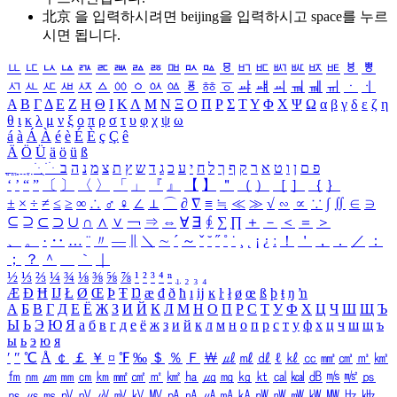
北京 을 입력하시려면
beijing
을 입력하시고 space를 누르
시면 됩니다.
ㅥ
ㅦ
ㅧ
ㅨ
ㅩ
ㅪ
ㅫ
ㅬ
ㅭ
ㅮ
ㅯ
ㅰ
ㅱ
ㅲ
ㅳ
ㅴ
ㅵ
ㅶ
ㅷ
ㅸ
ㅹ
ㅺ
ㅻ
ㅼ
ㅽ
ㅾ
ㅿ
ㆀ
ㆁ
ㆂ
ㆃ
ㆄ
ㆅ
ㆆ
ㆇ
ㆈ
ㆉ
ㆊ
ㆋ
ㆌ
ㆍ
ㆎ
Α
Β
Γ
Δ
Ε
Ζ
Η
Θ
Ι
Κ
Λ
Μ
Ν
Ξ
Ο
Π
Ρ
Σ
Τ
Υ
Φ
Χ
Ψ
Ω
α
β
γ
δ
ε
ζ
η
θ
ι
κ
λ
μ
ν
ξ
ο
π
ρ
σ
τ
υ
φ
χ
ψ
ω
á
à
Á
À
é
è
É
È
ç
Ç
ê
Ä
Ö
Ü
ä
ö
ü
ß
ְ
ֳ
ֲ
ֱ
ָ
ַ
ֵ
ֶ
ִ
ֹ
ּ
ֻ
ׂ
ׁ
ּ
ב
ה
נ
מ
צ
ת
ץ
ש
ד
ג
כ
ע
י
ח
ל
ך
ף
ק
ר
א
ט
ו
ן
ם
פ
‘
’
“
”
〔
〕
〈
〉
「
」
『
』
【
】
＂
（
）
［
］
｛
｝
±
×
÷
≠
≤
≥
∞
∴
♂
♀
∠
⊥
⌒
∂
∇
≡
≒
≪
≫
√
∽
∝
∵
∫
∬
∈
∋
⊆
⊇
⊂
⊃
∪
∩
∧
∨
￢
⇒
⇔
∀
∃
∮
∑
∏
＋
－
＜
＝
＞
、
。
·
‥
…
¨
〃
―
∥
＼
∼
´
～
ˇ
˘
˝
˚
˙
¸
˛
¡
¿
ː
！
＇
，
．
／
：
；
？
＾
＿
｀
｜
½
⅓
⅔
¼
¾
⅛
⅜
⅝
⅞
¹
²
³
⁴
ⁿ
₁
₂
₃
₄
Æ
Ð
Ħ
Ĳ
Ł
Ø
Œ
Þ
Ŧ
Ŋ
æ
đ
ð
ħ
ı
ĳ
ĸ
ŀ
ł
ø
œ
ß
þ
ŧ
ŋ
ŉ
А
Б
В
Г
Д
Е
Ё
Ж
З
И
Й
К
Л
М
Н
О
П
Р
С
Т
У
Ф
Х
Ц
Ч
Ш
Щ
Ъ
Ы
Ь
Э
Ю
Я
а
б
в
г
д
е
ё
ж
з
и
й
к
л
м
н
о
п
р
с
т
у
ф
х
ц
ч
ш
щ
ъ
ы
ь
э
ю
я
′
″
℃
Å
￠
￡
￥
¤
℉
‰
＄
％
Ｆ
￦
㎕
㎖
㎗
ℓ
㎘
㏄
㎣
㎤
㎥
㎦
㎙
㎚
㎛
㎜
㎝
㎞
㎟
㎠
㎡
㎢
㏊
㎍
㎎
㎏
㏏
㎈
㎉
㏈
㎧
㎨
㎰
㎱
㎲
㎳
㎴
㎵
㎶
㎷
㎸
㎹
㎀
㎁
㎂
㎃
㎄
㎺
㎻
㎽
㎾
㎿
㎐
㎑