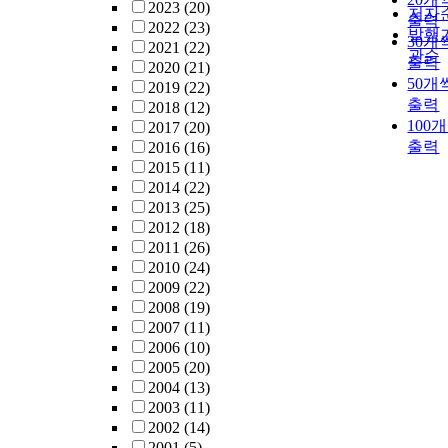
a transmission ran
드는 그 크기가 
2023
(20)
저자
출력
and probability of
되어 있기 때문에 
2022
(23)
발행
30개
packet forwarding
이상의 인수를 갖
2021
(22)
관순
출력
considering
응용식을 나타내
2020
(21)
50개
information on no
위해서는 일부 공
2019
(22)
출력
mobility and each
오버헤드를 갖는다
2018
(12)
100
node’s residual en
AP 노드 사용 시에
2017
(20)
included in beacon
생하는 오버헤드
출력
2016
(16)
In order to evaluat
줄이기 위해서 Hu
2015
(11)
the performance fo
에서는 세 가지 
2014
(22)
the two algorithms
어 ROOT, UPDAP,
2013
(25)
have compared the
RUPDAP를 제공
2012
(18)
performance of
본 논문에서는 좀
2011
(26)
existing routing
효율적인 메모리 
2010
(24)
algorithms and
용을 위해서 VAP 
2009
(22)
proposed two
드의 사용을 제안
2008
(19)
algorithm in the s
다. VAP 노드는 
2007
(11)
simulation
에 Johnsson에 
2006
(10)
environment.
제안되었고 이후 G
2005
(20)
Extensive number 
machine의 변종인
2004
(13)
simulation results
Spineless G-machi
2003
(11)
show that the two
에서 사용되었다.
2002
(14)
proposed algorith
러나 Hugs에서 VA
2001
(5)