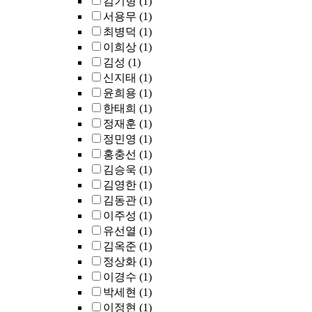
김기형
(1)
existing Hugs.
서용무
(1)
최병덕
(1)
이희상
(1)
김성
(1)
신지태
(1)
윤희용
(1)
한태희
(1)
정재훈
(1)
정민영
(1)
홍충선
(1)
김승욱
(1)
김영한
(1)
김동관
(1)
이주성
(1)
유선열
(1)
김옥준
(1)
정상화
(1)
이경수
(1)
박세현
(1)
이정현
(1)