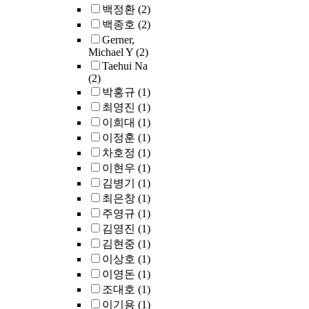
백정환
(2)
reduce the space
overhead due to th
백종호
(2)
AP nodes. This pa
Gerner,
proposes the meth
Michael Y
(2)
for using VAP node
Taehui Na
(2)
A VAP node was
박홍규
(1)
originally propose
by Johnsson and u
최영진
(1)
in the Spineless G-
이희대
(1)
machine, a variant
이정훈
(1)
the G-machine.
차호정
(1)
However, adopting
이현우
(1)
VAP nodes in Hug
김병기
(1)
may lose the benef
최은창
(1)
of the space
주영규
(1)
optimization
김영진
(1)
techniques based 
김현중
(1)
the AP nodes.
Therefore, this pap
이상호
(1)
investigates the ef
이영돈
(1)
of the above three
조대호
(1)
memory optimizat
이기용
(1)