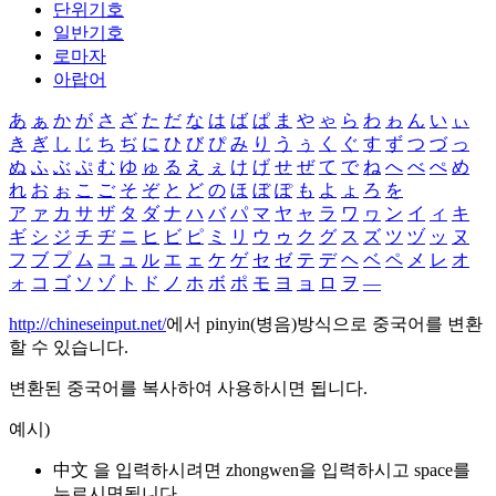
단위기호
일반기호
로마자
아랍어
あ
ぁ
か
が
さ
ざ
た
だ
な
は
ば
ぱ
ま
や
ゃ
ら
わ
ゎ
ん
い
ぃ
き
ぎ
し
じ
ち
ぢ
に
ひ
び
ぴ
み
り
う
ぅ
く
ぐ
す
ず
つ
づ
っ
ぬ
ふ
ぶ
ぷ
む
ゆ
ゅ
る
え
ぇ
け
げ
せ
ぜ
て
で
ね
へ
べ
ぺ
め
れ
お
ぉ
こ
ご
そ
ぞ
と
ど
の
ほ
ぼ
ぽ
も
よ
ょ
ろ
を
ア
ァ
カ
サ
ザ
タ
ダ
ナ
ハ
バ
パ
マ
ヤ
ャ
ラ
ワ
ヮ
ン
イ
ィ
キ
ギ
シ
ジ
チ
ヂ
ニ
ヒ
ビ
ピ
ミ
リ
ウ
ゥ
ク
グ
ス
ズ
ツ
ヅ
ッ
ヌ
フ
ブ
プ
ム
ユ
ュ
ル
エ
ェ
ケ
ゲ
セ
ゼ
テ
デ
ヘ
ベ
ペ
メ
レ
オ
ォ
コ
ゴ
ソ
ゾ
ト
ド
ノ
ホ
ボ
ポ
モ
ヨ
ョ
ロ
ヲ
―
http://chineseinput.net/
에서 pinyin(병음)방식으로 중국어를 변환
할 수 있습니다.
변환된 중국어를 복사하여 사용하시면 됩니다.
예시)
中文 을 입력하시려면
zhongwen
을 입력하시고 space를
누르시면됩니다.