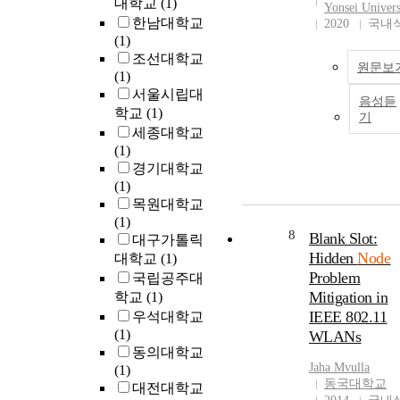
대학교
(1)
Yonsei Univers
unpredictable
한남대학교
2020
국내
movements of nod
(1)
(vehicles). The
조선대학교
원문보
frequent changes o
(1)
network topology
서울시립대
음성듣
make the data pac
학교
(1)
기
transmission and
세종대학교
routing process ve
(1)
difficult. Therefore
경기대학교
order to solve thes
(1)
problems,
목원대학교
examination of the
(1)
communication li
8
Blank Slot:
대구가톨릭
between the nodes
Hidden
Node
대학교
(1)
periodically
Problem
국립공주대
exchanging the
Mitigation in
학교
(1)
connection contro
IEEE 802.11
우석대학교
message such as
(1)
WLANs
HELLO messages 
동의대학교
beacons and the
Jaha Mvulla
(1)
process of selectin
동국대학교
대전대학교
next hop node for 