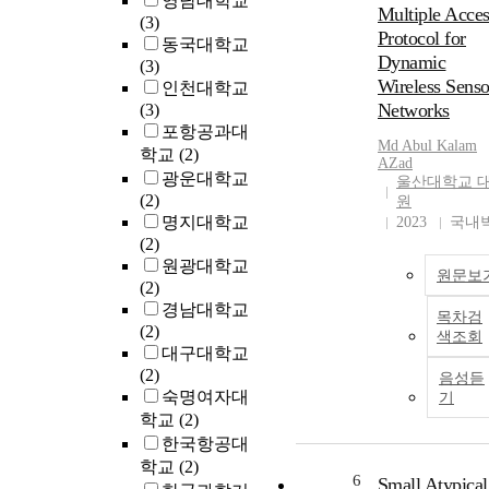
영남대학교
은 쉽게 노드들 
Multiple Acce
(3)
의 연결을 쉽게 
Protocol for
동국대학교
시킬 수 있다. 그
Dynamic
(3)
도 불구하고 기존
Wireless Senso
인천대학교
고리즘들은 다양
Networks
(3)
측면 (예를 들어, 
포항공과대
노드들이 전송 노
Md Abul Kalam
학교
(2)
의 전송 범위 가
AZad
리에 위치하거나 
광운대학교
울산대학교 
콘 전송 주기 사
(2)
원
이웃 노드들의 이
명지대학교
2023
국내
성 변화)을 고려
(2)
않기 때문에 여전
원광대학교
원문보
노드 간의 통신이
(2)
절되는 가능성이 
경남대학교
목차검
재한다. 본 학위 
(2)
색조회
에서는 이러한 노
대구대학교
간의 통신 단절과
(2)
음성듣
우팅 문제를 개선
숙명여자대
기
기 위해 신뢰적이
학교
(2)
효율적인 중간 노
한국항공대
선택 알고리즘 두
학교
(2)
6
지를 제안한다. 첫
Small Atypical