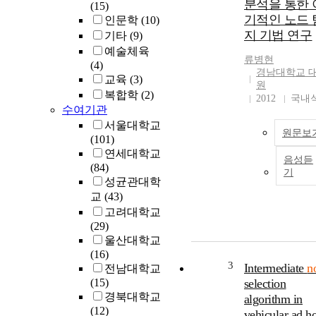
분석을 통한 
(15)
기적인 노드 
인문학
(10)
지 기법 연구
기타
(9)
예술체육
류병현
(4)
경남대학교 
교육
(3)
원
복합학
(2)
2012
국내
수여기관
서울대학교
원문보
(101)
연세대학교
음성듣
(84)
기
성균관대학
교
(43)
고려대학교
(29)
울산대학교
(16)
3
Intermediate
n
전남대학교
(15)
selection
경북대학교
algorithm in
(12)
vehicular ad h