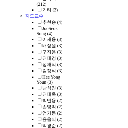
기가 매우 어렵다.
(212)
러나 실험결과에 
기타
(2)
르면 UPDAP가 
지도교수
프로그램 수행에 
추현승
(4)
치는 영향은 매우
JooSeok
다. 그러므로 Hug
Song
(4)
서 VAP 노드를 사
이재용
(3)
도록 개선해도 기
배정원
(3)
공간 최적화 기법
구자용
(3)
성능을 유지할 수
권태경
(3)
을 것으로 예상된
정재식
(3)
Hugs is an interpre
김정석
(3)
for Haskell that is 
Hee Yong
lazy functional
Youn
(3)
language. Hugs is
남석진
(3)
based on the G-
권태욱
(3)
machine, an abstra
graph reduction
박민용
(2)
machine. The G-
손영익
(2)
machine represents
엄기동
(2)
expression into a
윤을식
(2)
graph in the heap
박경준
(2)