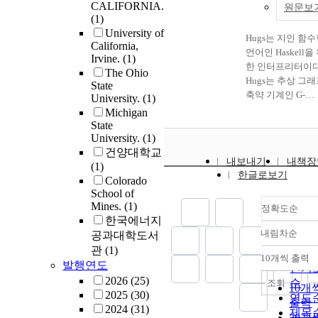
CALIFORNIA.
원문보
prediction and
(1)
mobility state. The
University of
key component of 
Hugs는 지인 함
California,
algorithm is select
언어인 Haskell을
Irvine.
(1)
the intermediate n
한 인터프리터이
The Ohio
by predicting the
Hugs는 추상 그
State
position of nodes 
축약 기계인 G-
University.
(1)
obtaining the
machine을 사용한
Michigan
mobility state val
G-machine은 표
State
University.
(1)
(such as the
을 힙메모리의 그
건양대학교
probability of lea
프에 표현하고 응
내보내기
내책장
(1)
a transmission ran
식의 루트를 나타
한글로보기
Colorado
and penalty accor
기 위해서 AP 노
School of
to area) from the
사용한다. AP 노
Mines.
(1)
mobility informat
세 개의 필드로 
정확도순
한국에너지
included in beacon
된다. 하나는 AP 
내림차순
공과대학도서
The second algori
노드를 나타내기 
정확
관
(1)
decides the
해서 나머지 하나
순
10개씩 출력
내림
발행연도
intermediate node
응용식의 함수부
인기
calculating link
나타내고 마지막 
2026
(25)
순
조회
10개
expiration time,
나는 응용부의 인
2025
(30)
연도
출력
probability of lea
부를 나타낸다. AP
2024
(31)
제목
20개