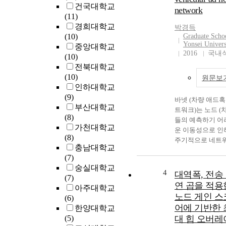
건국대학교
network
(11)
경희대학교
박경득
(10)
Graduate Scho
Yonsei Univers
중앙대학교
2016
국내
(10)
전북대학교
(10)
원문보
인하대학교
(9)
바넷 (차량 애드혹
부산대학교
트워크)는 노드 (
(8)
들의 예측하기 어
가천대학교
운 이동성으로 인
(8)
주기적으로 네트
충남대학교
토폴로지가 변하
(7)
무선 통신 네트워
숭실대학교
이다. 네트워크 
4
대역폭, 전송
(7)
로지의 주기적인 
연 곱을 적용
아주대학교
화는 데이터 패킷
노드 게인 스
(6)
송과 라우팅 절차
어에 기반한 
한양대학교
어렵게 한다. 따라
(5)
대 힙 오버레
이와 같은 문제를