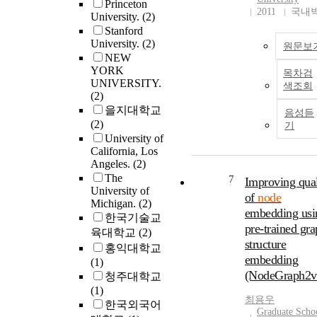
Princeton
활용하여 다음 홉
2011
국내
University.
(2)
위한 중간 노드를
Stanford
택한다. 두 알고
University.
(2)
의 성능을 평가하
원문보
NEW
위해 같은 시뮬레
YORK
목차검
션 환경에서 기존
UNIVERSITY.
색조회
고리즘과 제안된 
(2)
알고리즘의 성능
을지대학교
음성듣
비교한다. 시뮬레
(2)
기
션 결과는 제안된
University of
알고리즘이 몇 가
California, Los
측면 (종단 간 지연
Angeles.
(2)
패킷 전달률, 에
The
7
Improving qual
소모)에서 기존의
University of
of
node
고리즘에 비해 성
Michigan.
(2)
embedding usi
적으로 향상된 것
한국기술교
pre-trained gr
보여준다. Vehicul
육대학교
(2)
structure
Ad Hoc Network
홍익대학교
embedding
(VANET) is a wirel
(1)
communication
(NodeGraph2v
청주대학교
network with frequ
(1)
최용우
changes in its
한국외국어
Graduate Scho
topology due to