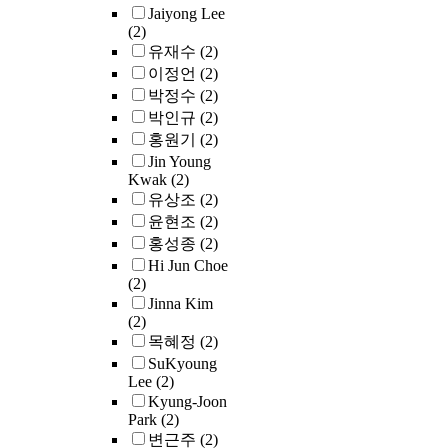
memory and uses 
Jaiyong Lee
AP node to represe
(2)
the root of an
유재수
(2)
application. An AP
이정언
(2)
node is composed 
박정수
(2)
three fields: the on
박인규
(2)
field for the AP tag
홍원기
(2)
and the others for
Jin Young
pointing to the
Kwak
(2)
functional part an
유상조
(2)
the argument part 
윤현조
(2)
the application. U
AP nodes brings s
홍성종
(2)
space overheads
Hi Jun Choe
especially for an
(2)
application that ha
Jinna Kim
(2)
more than two
목혜정
(2)
arguments because
size of the AP node
SuKyoung
Lee
(2)
fixed. Hugs offers
Kyung-Joon
three instructions,
Park
(2)
ROOT, UPDAP an
변근주
(2)
RUPDAP, in order 