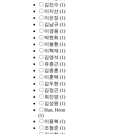
instructions in Hug
김진수
(1)
This paper also off
이지선
(1)
a portable
이은정
(1)
optimization
김남규
(1)
technique at the G
이경용
(1)
machine level for
박현희
(1)
using VAP nodes. 
fact, the instructio
이봉환
(1)
UPDAP is hard to 
이혁재
(1)
implemented in th
김영석
(1)
machine using VA
유종근
(1)
nodes. However,
김종훈
(1)
according to the
이훈택
(1)
experimental result
김두현
(1)
the instruction
김정곤
(1)
UPDAP has little
최진영
(1)
effect on the prog
김성원
(1)
execution. Therefo
Hugs using VAP n
Han, Heon
(1)
is expected to kee
이용복
(1)
the performance of
memory optimizat
조형준
(1)
instructions of the