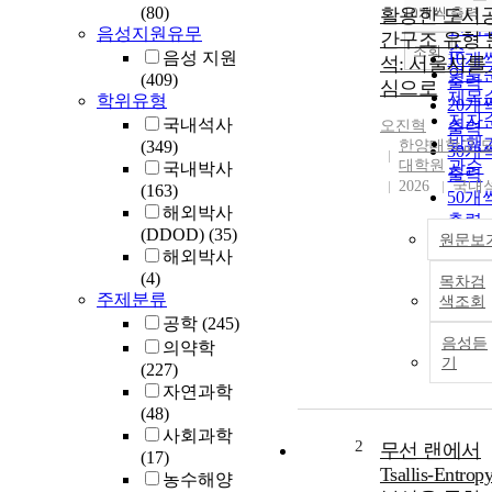
순
(80)
활용한 도시
10개씩 출력
내림
인기
음성지원유무
간구조 유형 
순
조회
음성 지원
10개
석: 서울시를
연도
(409)
출력
심으로
제목
학위유형
20개
저자
국내석사
오진혁
출력
발행
(349)
한양대학교 
30개
대학원
관순
국내박사
출력
2026
국내
(163)
50개
해외박사
출력
(DDOD)
(35)
원문보
100
해외박사
출력
(4)
목차검
주제분류
색조회
공학
(245)
음성듣
의약학
기
(227)
자연과학
(48)
사회과학
2
무선 랜에서
(17)
Tsallis-Entrop
농수해양