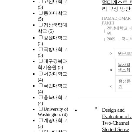
고신대학교
멀티캐스트 
선하기 위해 헬로
(5)
리 구성 방안
시지 또는 비콘과
동아대학교
은 연결 제어 메
HAMAD OMAR
(5)
를 주기적으로 교
FAKIH
경상국립대
함으로써, 노드들
전남대학교 
학교
(5)
의 통신 연결을 
원
강원대학교
하는 것과 데이터
2009
국내
(5)
우팅을 위한 다음
국방대학교
노드를 선택하는 
원문보
(5)
정은 반드시 필요
대구경북과
다. 이와 관련하여
목차검
학기술원
(5)
양한 바넷 라우팅
색조회
서강대학교
고리즘이 존재한다
(4)
바넷에 사용할 수
음성듣
국민대학교
는 다양한 라우팅
기
(4)
고리즘 중에서, 
충북대학교
노드들의 이동성 
(4)
보를 이용하는 위
5
University of
기반 라우팅 방식
Design and
Washington.
(4)
제안되어왔다. 그
Evaluation of 
계명대학교
나 노드들의 동적
Two-Channel
(3)
움직임 방향과 속
Slotted Sense