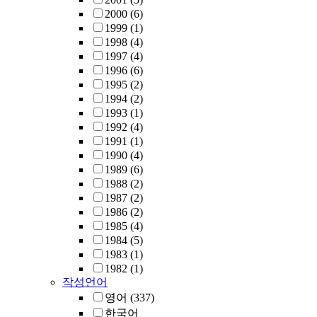
outperform the
노드를 채택할 경
2000
(6)
existing algorithm
노드 구조의 변경
1999
(1)
some aspect (end-t
로 인해서 AP 노드
1998
(4)
end delay, packet
반 G-machine에서
1997
(4)
delivery ratio, ene
공되고 있는 공간
1996
(6)
consumption).
적화 기법들의 이
1995
(2)
을 잃어버릴 수 있
1994
(2)
그러므로 본 논문
1993
(1)
서는 메모리와 Hu
1992
(4)
시스템에서 제공
1991
(1)
세 가지 명령어의
1990
(4)
과를 분석한다 또
1989
(6)
본 논문에서는 Hu
1988
(2)
시스템에서 제공
1987
(2)
있는 명령어 중에
1986
(2)
VAP 노드를 사용
1985
(4)
G-machine에서도
1984
(5)
용 가능한 최적화
1983
(1)
법을 제시한다. VA
1982
(1)
작성언어
노드를 사용하는 G
machine에서는 
영어
(337)
어 UPDAP를 구
한국어