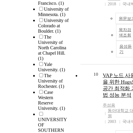
neighbor nodes lo
Francisco.
(1)
2018
국내
at the edge of send
University of
transmission range
Minnesota.
(1)
change in their
원문보
University of
mobility between
Colorado at
목차검
beacon transmissi
Boulder.
(1)
색조회
intervals, etc.) that
The
University of
have not been
음성듣
North Carolina
considered in the
기
at Chapel Hill.
existing methods,
(1)
there still exists a
Yale
possibility of
University.
(1)
communication
10
VAP 노드 사
The
disconnection. In t
University of
을 위한 Hug
thesis, we propose
Rochester.
(1)
공간 최적화 
reliable and effect
Case
법 성능 분석
intermediate node
Western
selection algorith
Reserve
주성용
improve the routi
University.
(1)
동아대학교 
problem. The first 
원
UNIVERSITY
an intermediate n
2003
국내
OF
selection algorith
SOUTHERN
based on mobility