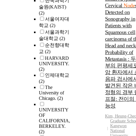
한국과학기
째는 이동성 예측
Cervical
Node
술원(KAIST)
이동성 상태에 기
Detected on
(2)
한 중간 노드 선택
Sonography in
서울여자대
고리즘이다. 본 
Patients with
학교
(2)
리즘의 핵심은 비
Squamous cell
서울과학기
에 포함된 이동성
술대학교
(2)
carcinoma of t
보로부터 이웃 노
순천향대학
Head and neck
의 위치를 예측하
교
(2)
Probability of
전송 노드의 전송
HARVARD
Metastasis :
위를 벗어날 확률
UNIVERSITY.
위치에 따른 페널
부의 편평세
(2)
같은 이동성 상태
암 환자에서 
인제대학교
을 계산하여 이를
음파 검사에
(2)
용하는 것이다. 두
발견된 작은 
The
째 알고리즘은 비
정형의 경부 
University of
에 포함된 이동성
Chicago.
(2)
프절: 전이의
보로부터 연결 만
능성
시간, 전송 노드의
UNIVERSITY
송 범위를 벗어날
OF
Kim, Heung-Cheo
률, 패킷 전달 확
CALIFORNIA,
Graduate Scho
계산하고 각 이웃
BERKELEY.
Kangwon
National
(2)
드의 잔여 에너지
University