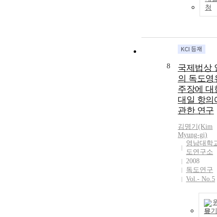
beam are assu
청
be varied acros
thickness acco
to a simple
exponential l
distribution. T
beam is suppo
8
국제법상 
simply suppor
의 독도영
and therefore t
주장에 대
Navier solution
대일 항의
used to derive
관한 연구
analytical solu
Verification
김명기(Kim
examples
Myung-gi)
demonstrate th
영남대학교
도연구소
developed theo
2008
very accurate i
독도연구
describing the
Vol.- No.5
response of FG
beams subjecte
thermodynami
loading. Numer
보