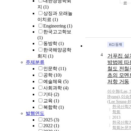
대한경영학회
지
(1)
상징과 모래놀
이치료
(1)
Engineering
(1)
한국고고학보
(1)
동방학
(1)
한국해양공학
4
거푸집 설
회지
(1)
방법에 따
주제분류
철도 전철
인문학
(11)
초의 모멘
공학
(10)
저항 거동
예술체육
(5)
사회과학
(4)
이수형(Lee, S
기타
(2)
Hyung)
,
이승
교육
(1)
(Lee Seung-H
한국산학
복합학
(1)
학회
발행연도
2013
2025
(3)
한국산학
2022
(1)
학회논문