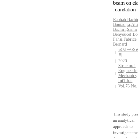
beam on ela
foundation
Rabbab Bachi
Bouiadjra
,
Att
Bachiri
,
Samir
Benyoucef
,
Bo
Fahsi
,
Fabrice
Bernard
국제구조
회
2020
Structural
Engineerin
Mechanics,
Int'l Jou
Vol.76 No.
This study pre
an analytical
approach to
investigate the