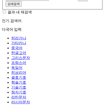
상세검색
결과 내 재검색
인기 검색어
다국어 입력
히라가나
가타카나
중국어
한글고어
그리스문자
프랑스어
독일어
히브리어
괄호기호
학술기호
기술기호
첨자기호
라틴문자
러시아문자