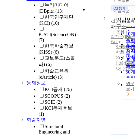
정확도순
누리미디어
(DBpia)
(13)
내림차순
정
한국연구재단
1
순
공익법인의
10개씩 출력
(KCI)
(10)
내
인
배구조
순
조회
10
KISTI(ScienceON)
김진우(Kim C
연
(7)
출
Woo)
제
한국학술정보
20
한국비교
저
(KISS)
(6)
학회
출
발
교보문고(스콜
2016
30
관
比較私法
라)
(6)
출
Vol.23 No.
학술교육원
50
(eArticle)
(3)
출
등재정보
원문
10
KCI등재
(26)
보기
출
3
SCOPUS
(2)
SCIE
(2)
KCI등재후보
(1)
학술지명
Structural
Engineering and