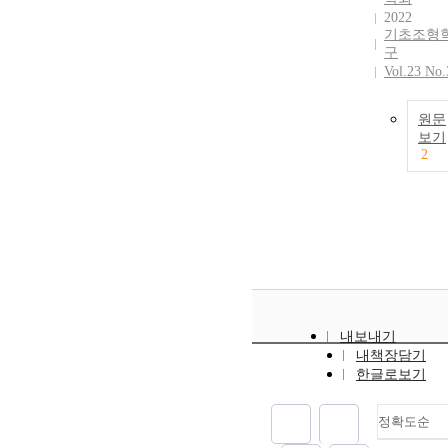
2022
기초조형
구
Vol.23 No.
원문
보기
2
내보내기
내책장담기
한글로보기
정확도순