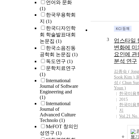
언어와 문화
(1)
한국무용학회
지
(1)
한국디자인학
회 학술발표대회
3
업스타일 
논문집
(1)
변화에 미
한국소음진동
요인에 관
공학회 논문집
(1)
분석 연구
독도연구
(1)
문학치료연구
김종숙 ( Jong
(1)
Sook Kim )
,
International
성 ( Chun Su
Journal of Software
Youn )
Engineering and
한국미용
(1)
2015
International
한국미용
Journal of
지
Advanced Culture
Vol.21 No.
Technolo
(1)
MeFOT 창의인
성연구
(1)
보