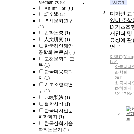
Mechanics
(6)
An Int'l Jou
(6)
2
디자인 교
語文學
(2)
있어 추상적
역사문화연구
D 기초조
(1)
법학논총
(1)
재인식 및
人文硏究
(1)
요성에 관
한국해안해양
연구
공학회 논문집
(1)
이영표(Young
고전문학과 교
Lee)
육
(1)
한국디자
한국미용학회
화학회
지
(1)
2011
한국디자
기초조형학연
화학회지
구
(1)
Vol.17 No.
比較私法
(1)
철학사상
(1)
한국디자인문
보
화학회지
(1)
한국산학기술
학회논문지
(1)