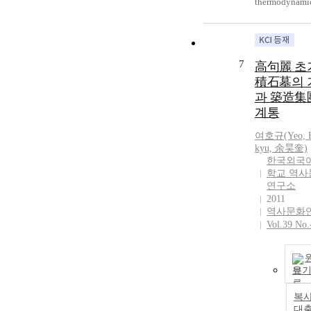
thermodynami
behavior of
functionally g
beam resting o
elastic foundat
7
高句麗 초
The formulatio
積石墓의 
based on a ref
과 築造集
deformation th
계통
taking into
consideration 
여호규(Yeo, 
stretching effe
kyu, 余昊奎)
the type of elas
한국외국
foundation. T
학교 역사
displacement f
연구소
used in the pre
2011
refined theory
역사문화
contains
Vol.39 No.
undetermined
integral forms
involves only 
보
unknowns to d
The mechanica
복사
characteristics 
대