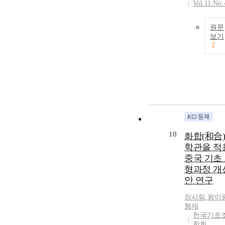
Vol.11 No.
원문
보기
2
10
화합(和合
학관을 적
중국 기초
형과정 개
안 연구
장시림
,
왕이
형재
한국기초
학회