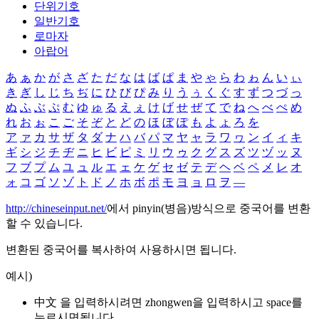
단위기호
일반기호
로마자
아랍어
あ
ぁ
か
が
さ
ざ
た
だ
な
は
ば
ぱ
ま
や
ゃ
ら
わ
ゎ
ん
い
ぃ
き
ぎ
し
じ
ち
ぢ
に
ひ
び
ぴ
み
り
う
ぅ
く
ぐ
す
ず
つ
づ
っ
ぬ
ふ
ぶ
ぷ
む
ゆ
ゅ
る
え
ぇ
け
げ
せ
ぜ
て
で
ね
へ
べ
ぺ
め
れ
お
ぉ
こ
ご
そ
ぞ
と
ど
の
ほ
ぼ
ぽ
も
よ
ょ
ろ
を
ア
ァ
カ
サ
ザ
タ
ダ
ナ
ハ
バ
パ
マ
ヤ
ャ
ラ
ワ
ヮ
ン
イ
ィ
キ
ギ
シ
ジ
チ
ヂ
ニ
ヒ
ビ
ピ
ミ
リ
ウ
ゥ
ク
グ
ス
ズ
ツ
ヅ
ッ
ヌ
フ
ブ
プ
ム
ユ
ュ
ル
エ
ェ
ケ
ゲ
セ
ゼ
テ
デ
ヘ
ベ
ペ
メ
レ
オ
ォ
コ
ゴ
ソ
ゾ
ト
ド
ノ
ホ
ボ
ポ
モ
ヨ
ョ
ロ
ヲ
―
http://chineseinput.net/
에서 pinyin(병음)방식으로 중국어를 변환
할 수 있습니다.
변환된 중국어를 복사하여 사용하시면 됩니다.
예시)
中文 을 입력하시려면
zhongwen
을 입력하시고 space를
누르시면됩니다.