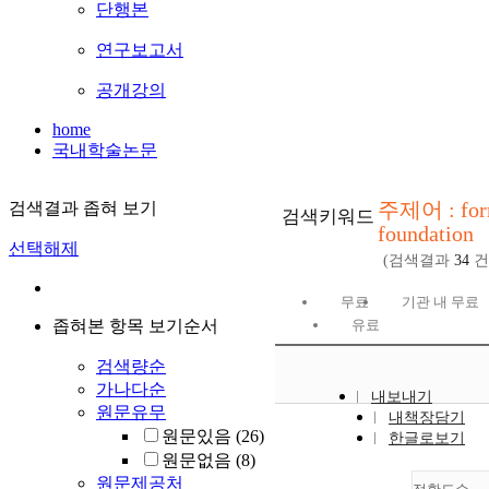
단행본
연구보고서
공개강의
home
국내학술논문
주제어 : for
검색결과 좁혀 보기
검색키워드
foundation
선택해제
(검색결과
34
건
무료
기관 내 무료
좁혀본 항목 보기순서
유료
검색량순
가나다순
내보내기
원문유무
내책장담기
원문있음
(26)
한글로보기
원문없음
(8)
원문제공처