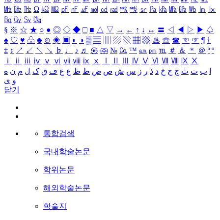
㎒
㎓
㎔
Ω
㏀
㏁
㎊
㎋
㎌
㏖
㏅
㎭
㎮
㎯
㏛
㎩
㎪
㎫
㎬
㏝
㏐
㏓
㏃
㏉
㏜
㏆
§
※
☆
★
○
●
◎
◇
◆
□
■
△
▽
→
←
↑
↓
↔
〓
◁
◀
▷
▶
♤
♠
♡
♥
♧
♣
⊙
◈
▣
◐
◑
▒
▤
▥
▨
▧
▦
▩
♨
☏
☎
☜
☞
¶
†
‡
↕
↗
↙
↖
↘
♭
♩
♪
♬
㉿
㈜
№
㏇
™
㏂
㏘
℡
＃
＆
＊
＠
ª
º
ⅰ
ⅱ
ⅲ
ⅳ
ⅴ
ⅵ
ⅶ
ⅷ
ⅸ
ⅹ
Ⅰ
Ⅱ
Ⅲ
Ⅳ
Ⅴ
Ⅵ
Ⅶ
Ⅷ
Ⅸ
Ⅹ
ا
ب
ت
ث
ج
ح
خ
د
ذ
ر
ز
س
ش
ص
ض
ط
ظ
ع
غ
ف
ق
ک
ل
م
ن
ه
و
ی
닫기
통합검색
국내학술논문
학위논문
해외학술논문
학술지