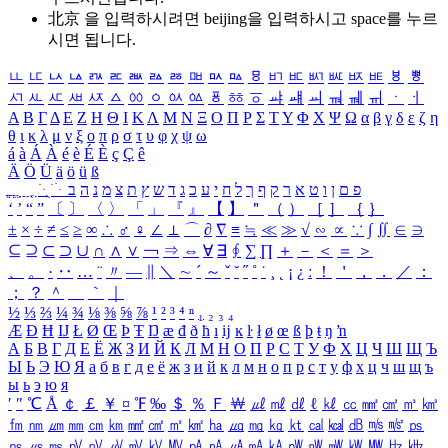
北京 을 입력하시려면
beijing
을 입력하시고 space를 누르
시면 됩니다.
ㅥ
ㅦ
ㅧ
ㅨ
ㅩ
ㅪ
ㅫ
ㅬ
ㅭ
ㅮ
ㅯ
ㅰ
ㅱ
ㅲ
ㅳ
ㅴ
ㅵ
ㅶ
ㅷ
ㅸ
ㅹ
ㅺ
ㅻ
ㅼ
ㅽ
ㅾ
ㅿ
ㆀ
ㆁ
ㆂ
ㆃ
ㆄ
ㆅ
ㆆ
ㆇ
ㆈ
ㆉ
ㆊ
ㆋ
ㆌ
ㆍ
ㆎ
Α
Β
Γ
Δ
Ε
Ζ
Η
Θ
Ι
Κ
Λ
Μ
Ν
Ξ
Ο
Π
Ρ
Σ
Τ
Υ
Φ
Χ
Ψ
Ω
α
β
γ
δ
ε
ζ
η
θ
ι
κ
λ
μ
ν
ξ
ο
π
ρ
σ
τ
υ
φ
χ
ψ
ω
á
à
Á
À
é
è
É
È
ç
Ç
ê
Ä
Ö
Ü
ä
ö
ü
ß
ְ
ֳ
ֲ
ֱ
ָ
ַ
ֵ
ֶ
ִ
ֹ
ּ
ֻ
ׂ
ׁ
ּ
ב
ה
נ
מ
צ
ת
ץ
ש
ד
ג
כ
ע
י
ח
ל
ך
ף
ק
ר
א
ט
ו
ן
ם
פ
‘
’
“
”
〔
〕
〈
〉
「
」
『
』
【
】
＂
（
）
［
］
｛
｝
±
×
÷
≠
≤
≥
∞
∴
♂
♀
∠
⊥
⌒
∂
∇
≡
≒
≪
≫
√
∽
∝
∵
∫
∬
∈
∋
⊆
⊇
⊂
⊃
∪
∩
∧
∨
￢
⇒
⇔
∀
∃
∮
∑
∏
＋
－
＜
＝
＞
、
。
·
‥
…
¨
〃
―
∥
＼
∼
´
～
ˇ
˘
˝
˚
˙
¸
˛
¡
¿
ː
！
＇
，
．
／
：
；
？
＾
＿
｀
｜
½
⅓
⅔
¼
¾
⅛
⅜
⅝
⅞
¹
²
³
⁴
ⁿ
₁
₂
₃
₄
Æ
Ð
Ħ
Ĳ
Ł
Ø
Œ
Þ
Ŧ
Ŋ
æ
đ
ð
ħ
ı
ĳ
ĸ
ŀ
ł
ø
œ
ß
þ
ŧ
ŋ
ŉ
А
Б
В
Г
Д
Е
Ё
Ж
З
И
Й
К
Л
М
Н
О
П
Р
С
Т
У
Ф
Х
Ц
Ч
Ш
Щ
Ъ
Ы
Ь
Э
Ю
Я
а
б
в
г
д
е
ё
ж
з
и
й
к
л
м
н
о
п
р
с
т
у
ф
х
ц
ч
ш
щ
ъ
ы
ь
э
ю
я
′
″
℃
Å
￠
￡
￥
¤
℉
‰
＄
％
Ｆ
￦
㎕
㎖
㎗
ℓ
㎘
㏄
㎣
㎤
㎥
㎦
㎙
㎚
㎛
㎜
㎝
㎞
㎟
㎠
㎡
㎢
㏊
㎍
㎎
㎏
㏏
㎈
㎉
㏈
㎧
㎨
㎰
㎱
㎲
㎳
㎴
㎵
㎶
㎷
㎸
㎹
㎀
㎁
㎂
㎃
㎄
㎺
㎻
㎽
㎾
㎿
㎐
㎑