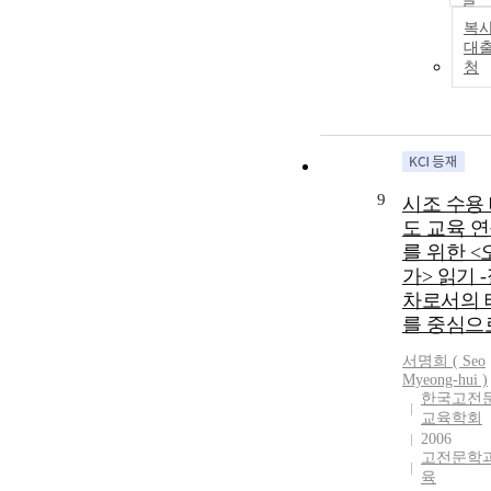
results are carr
복사
out to show th
대
effects of the
청
thermodynami
loading on the
response of FG
beams resting 
elastic foundat
9
시조 수용
도 교육 
를 위한 <
가> 읽기 
차로서의 
를 중심으
서명희 ( Seo
Myeong-hui )
한국고전
교육학회
2006
고전문학과
육