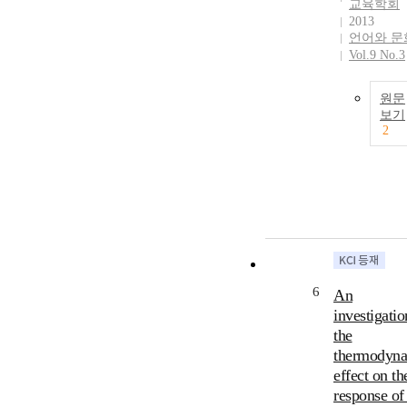
교육학회
2013
언어와 문
Vol.9 No.3
원문
보기
2
6
An
investigatio
the
thermodyn
effect on th
response o