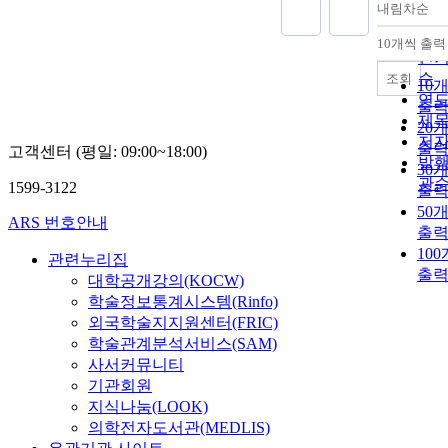
내림차순
정
순
10개씩 출력
내
인
순
조회
10
연
출
제
20
저
출
고객센터 (평일: 09:00~18:00)
발
30
관
1599-3122
출
50
ARS 번호안내
출
10
관련누리집
출
대학공개강의(KOCW)
학술정보통계시스템(Rinfo)
외국학술지지원센터(FRIC)
학술관계분석서비스(SAM)
사서커뮤니티
기관회원
지식나눔(LOOK)
의학전자도서관(MEDLIS)