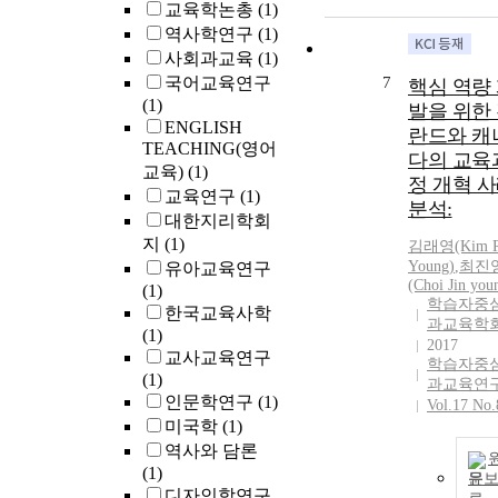
교육학논총
(1)
역사학연구
(1)
사회과교육
(1)
국어교육연구
7
핵심 역량
(1)
발을 위한
ENGLISH
란드와 캐
TEACHING(영어
다의 교육
교육)
(1)
정 개혁 
교육연구
(1)
분석:
대한지리학회
지
(1)
김래영(Kim R
Young)
,
최진
유아교육연구
(Choi Jin you
(1)
학습자중
한국교육사학
과교육학
(1)
2017
교사교육연구
학습자중
(1)
과교육연
인문학연구
(1)
Vol.17 No.
미국학
(1)
역사와 담론
(1)
문
디자인학연구