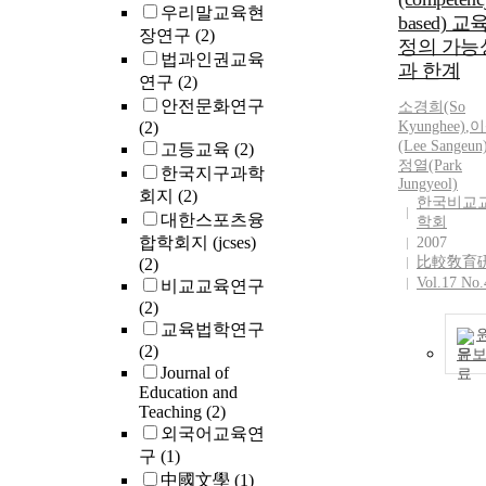
우리말교육현
based) 교
장연구
(2)
정의 가능
법과인권교육
과 한계
연구
(2)
안전문화연구
소경희(So
(2)
Kyunghee)
,
이
(Lee Sangeun
고등교육
(2)
정열(Park
한국지구과학
Jungyeol)
회지
(2)
한국비교
대한스포츠융
학회
합학회지 (jcses)
2007
比較敎育
(2)
Vol.17 No.
비교교육연구
(2)
교육법학연구
(2)
문
Journal of
Education and
Teaching
(2)
외국어교육연
구
(1)
中國文學
(1)