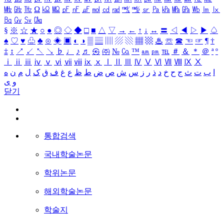
㎒
㎓
㎔
Ω
㏀
㏁
㎊
㎋
㎌
㏖
㏅
㎭
㎮
㎯
㏛
㎩
㎪
㎫
㎬
㏝
㏐
㏓
㏃
㏉
㏜
㏆
§
※
☆
★
○
●
◎
◇
◆
□
■
△
▽
→
←
↑
↓
↔
〓
◁
◀
▷
▶
♤
♠
♡
♥
♧
♣
⊙
◈
▣
◐
◑
▒
▤
▥
▨
▧
▦
▩
♨
☏
☎
☜
☞
¶
†
‡
↕
↗
↙
↖
↘
♭
♩
♪
♬
㉿
㈜
№
㏇
™
㏂
㏘
℡
＃
＆
＊
＠
ª
º
ⅰ
ⅱ
ⅲ
ⅳ
ⅴ
ⅵ
ⅶ
ⅷ
ⅸ
ⅹ
Ⅰ
Ⅱ
Ⅲ
Ⅳ
Ⅴ
Ⅵ
Ⅶ
Ⅷ
Ⅸ
Ⅹ
ا
ب
ت
ث
ج
ح
خ
د
ذ
ر
ز
س
ش
ص
ض
ط
ظ
ع
غ
ف
ق
ک
ل
م
ن
ه
و
ی
닫기
통합검색
국내학술논문
학위논문
해외학술논문
학술지