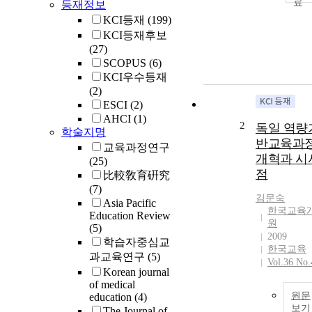
등재정보
KCI등재
(199)
KCI등재후보
(27)
SCOPUS
(6)
KCI우수등재
(2)
ESCI
(2)
AHCI
(1)
2
독일 역량
학술지명
반교육과
교육과정연구
개혁과 시
(25)
점
比較敎育硏究
(7)
김문숙
Asia Pacific
한국교육
Education Review
원
(5)
2009
학습자중심교
한국교육
과교육연구
(5)
Vol.36 No.
Korean journal
of medical
원문
education
(4)
보기
The Journal of