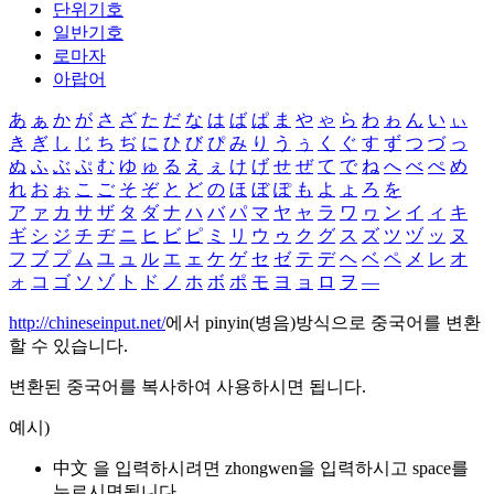
단위기호
일반기호
로마자
아랍어
あ
ぁ
か
が
さ
ざ
た
だ
な
は
ば
ぱ
ま
や
ゃ
ら
わ
ゎ
ん
い
ぃ
き
ぎ
し
じ
ち
ぢ
に
ひ
び
ぴ
み
り
う
ぅ
く
ぐ
す
ず
つ
づ
っ
ぬ
ふ
ぶ
ぷ
む
ゆ
ゅ
る
え
ぇ
け
げ
せ
ぜ
て
で
ね
へ
べ
ぺ
め
れ
お
ぉ
こ
ご
そ
ぞ
と
ど
の
ほ
ぼ
ぽ
も
よ
ょ
ろ
を
ア
ァ
カ
サ
ザ
タ
ダ
ナ
ハ
バ
パ
マ
ヤ
ャ
ラ
ワ
ヮ
ン
イ
ィ
キ
ギ
シ
ジ
チ
ヂ
ニ
ヒ
ビ
ピ
ミ
リ
ウ
ゥ
ク
グ
ス
ズ
ツ
ヅ
ッ
ヌ
フ
ブ
プ
ム
ユ
ュ
ル
エ
ェ
ケ
ゲ
セ
ゼ
テ
デ
ヘ
ベ
ペ
メ
レ
オ
ォ
コ
ゴ
ソ
ゾ
ト
ド
ノ
ホ
ボ
ポ
モ
ヨ
ョ
ロ
ヲ
―
http://chineseinput.net/
에서 pinyin(병음)방식으로 중국어를 변환
할 수 있습니다.
변환된 중국어를 복사하여 사용하시면 됩니다.
예시)
中文 을 입력하시려면
zhongwen
을 입력하시고 space를
누르시면됩니다.