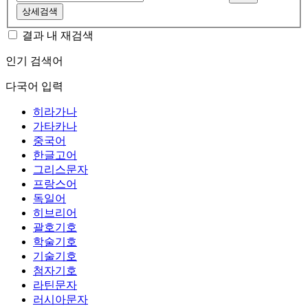
상세검색
결과 내 재검색
인기 검색어
다국어 입력
히라가나
가타카나
중국어
한글고어
그리스문자
프랑스어
독일어
히브리어
괄호기호
학술기호
기술기호
첨자기호
라틴문자
러시아문자