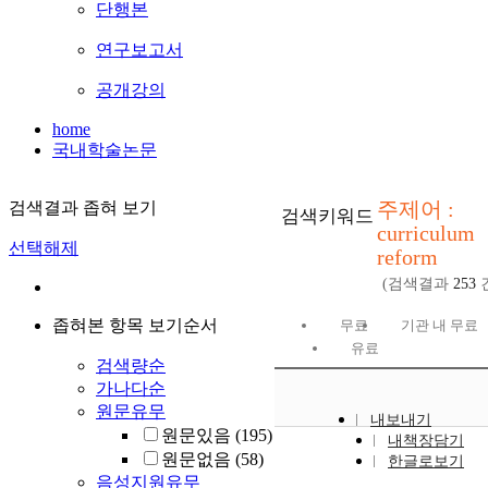
단행본
연구보고서
공개강의
home
국내학술논문
주제어 :
검색결과 좁혀 보기
검색키워드
curriculum
선택해제
reform
(검색결과
253
좁혀본 항목 보기순서
무료
기관 내 무료
유료
검색량순
가나다순
원문유무
내보내기
원문있음
(195)
내책장담기
원문없음
(58)
한글로보기
음성지원유무