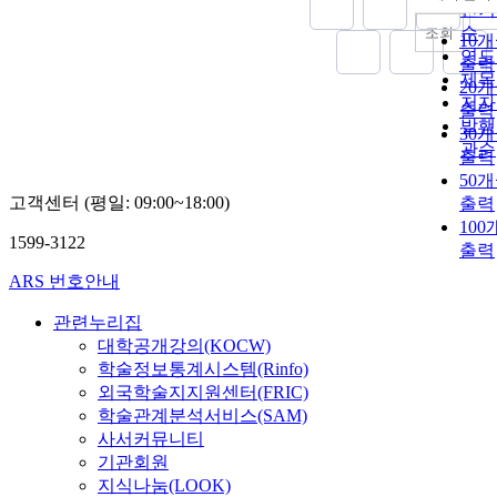
내림
인기
순
조회
10
연도
출력
제목
20
저자
출력
발행
30
관순
출력
50
고객센터 (평일: 09:00~18:00)
출력
100
1599-3122
출력
ARS 번호안내
관련누리집
대학공개강의(KOCW)
학술정보통계시스템(Rinfo)
외국학술지지원센터(FRIC)
학술관계분석서비스(SAM)
사서커뮤니티
기관회원
지식나눔(LOOK)