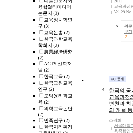
예술인문사회
2011
교육과정
융합멀티미디어
Vol.29 No.
논문지
(3)
교육정치학연
구
(3)
원문
보기
교육논총
(2)
2
한국과학교육
학회지
(2)
農業經濟硏究
(2)
ACTS 신학저
널
(2)
한국교육
(2)
한국교원교육
연구
(2)
4
한국의 국
도덕윤리과교
교육과정
육
(2)
변천과 최
의학교육논단
의 개혁 
(2)
민족연구
(2)
소경희
서울대학교
한국지리환경
육종합연