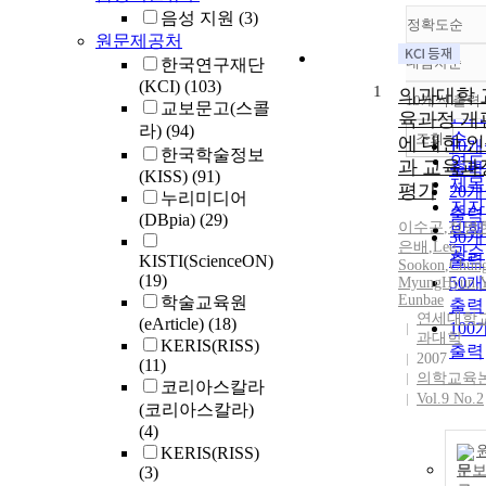
음성 지원
(3)
정확도순
원문제공처
내림차순
한국연구재단
정확
(KCI)
(103)
1
순
의과대학 
10개씩 출력
교보문고(스콜
내림
인기
육과정 개
라)
(94)
순
조회
에 대한 
10
한국학술정보
연도
과 교육과
출력
(KISS)
(91)
제목
평가
20
누리미디어
저자
출력
(DBpia)
(29)
이수곤
,
정명
발행
30
은배
,
Lee,
관순
출력
KISTI(ScienceON)
Sookon
,
Chun
(19)
50
MyungHyun
,
Eunbae
학술교육원
출력
연세대학교
(eArticle)
(18)
100
과대학
KERIS(RISS)
출력
2007
(11)
의학교육
코리아스칼라
Vol.9 No.2
(코리아스칼라)
(4)
KERIS(RISS)
문
(3)