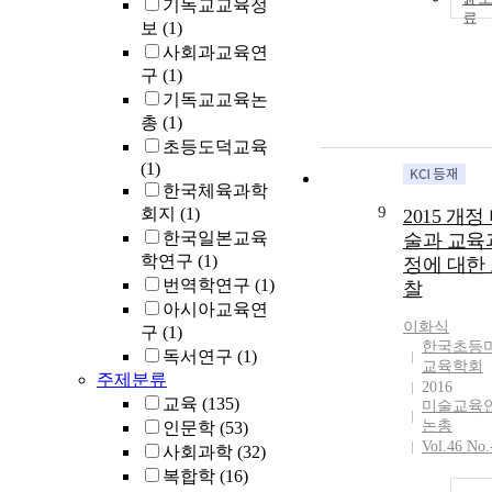
기독교교육정
보
(1)
사회과교육연
구
(1)
기독교교육논
총
(1)
초등도덕교육
(1)
한국체육과학
9
회지
(1)
2015 개정
한국일본교육
술과 교육
학연구
(1)
정에 대한
번역학연구
(1)
찰
아시아교육연
이화식
구
(1)
한국초등
독서연구
(1)
교육학회
주제분류
2016
교육
(135)
미술교육
논총
인문학
(53)
Vol.46 No.
사회과학
(32)
복합학
(16)