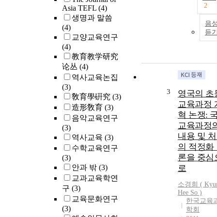
2
Asia TEFL
(4)
생명과 말씀
음
(4)
듣
교양교육연구
(4)
教育教学研究
论丛
(4)
역사교육논집
(3)
3
영국의 초
敎育學硏究
(3)
교육과정 
造形敎育
(3)
혁 논쟁: 
음악교육연구
교육과정
(3)
내용 및 
역사교육
(3)
의 적정화
수학교육연구
론을 중심
(3)
안과 밖
(3)
로
교과교육학연
소경희 ( Kyu
구
(3)
Hee So )
교육문화연구
한국교육
(3)
학회