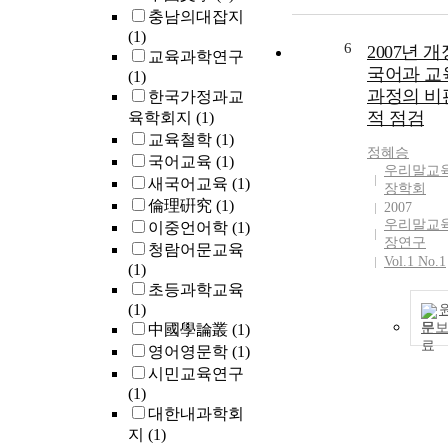
충남의대잡지
(1)
6
2007년 개
교육과학연구
국어과 교
(1)
과정의 비
한국가정과교
적 점검
육학회지
(1)
교육철학
(1)
정혜승
국어교육
(1)
우리말교
새국어교육
(1)
장학회
倫理硏究
(1)
2007
우리말교
이중언어학
(1)
장연구
청람어문교육
Vol.1 No.1
(1)
초등과학교육
(1)
문
中國學論叢
(1)
영어영문학
(1)
시민교육연구
(1)
대한내과학회
지
(1)