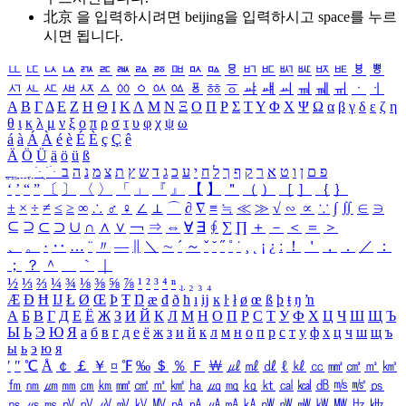
北京 을 입력하시려면
beijing
을 입력하시고 space를 누르
시면 됩니다.
ㅥ
ㅦ
ㅧ
ㅨ
ㅩ
ㅪ
ㅫ
ㅬ
ㅭ
ㅮ
ㅯ
ㅰ
ㅱ
ㅲ
ㅳ
ㅴ
ㅵ
ㅶ
ㅷ
ㅸ
ㅹ
ㅺ
ㅻ
ㅼ
ㅽ
ㅾ
ㅿ
ㆀ
ㆁ
ㆂ
ㆃ
ㆄ
ㆅ
ㆆ
ㆇ
ㆈ
ㆉ
ㆊ
ㆋ
ㆌ
ㆍ
ㆎ
Α
Β
Γ
Δ
Ε
Ζ
Η
Θ
Ι
Κ
Λ
Μ
Ν
Ξ
Ο
Π
Ρ
Σ
Τ
Υ
Φ
Χ
Ψ
Ω
α
β
γ
δ
ε
ζ
η
θ
ι
κ
λ
μ
ν
ξ
ο
π
ρ
σ
τ
υ
φ
χ
ψ
ω
á
à
Á
À
é
è
É
È
ç
Ç
ê
Ä
Ö
Ü
ä
ö
ü
ß
ְ
ֳ
ֲ
ֱ
ָ
ַ
ֵ
ֶ
ִ
ֹ
ּ
ֻ
ׂ
ׁ
ּ
ב
ה
נ
מ
צ
ת
ץ
ש
ד
ג
כ
ע
י
ח
ל
ך
ף
ק
ר
א
ט
ו
ן
ם
פ
‘
’
“
”
〔
〕
〈
〉
「
」
『
』
【
】
＂
（
）
［
］
｛
｝
±
×
÷
≠
≤
≥
∞
∴
♂
♀
∠
⊥
⌒
∂
∇
≡
≒
≪
≫
√
∽
∝
∵
∫
∬
∈
∋
⊆
⊇
⊂
⊃
∪
∩
∧
∨
￢
⇒
⇔
∀
∃
∮
∑
∏
＋
－
＜
＝
＞
、
。
·
‥
…
¨
〃
―
∥
＼
∼
´
～
ˇ
˘
˝
˚
˙
¸
˛
¡
¿
ː
！
＇
，
．
／
：
；
？
＾
＿
｀
｜
½
⅓
⅔
¼
¾
⅛
⅜
⅝
⅞
¹
²
³
⁴
ⁿ
₁
₂
₃
₄
Æ
Ð
Ħ
Ĳ
Ł
Ø
Œ
Þ
Ŧ
Ŋ
æ
đ
ð
ħ
ı
ĳ
ĸ
ŀ
ł
ø
œ
ß
þ
ŧ
ŋ
ŉ
А
Б
В
Г
Д
Е
Ё
Ж
З
И
Й
К
Л
М
Н
О
П
Р
С
Т
У
Ф
Х
Ц
Ч
Ш
Щ
Ъ
Ы
Ь
Э
Ю
Я
а
б
в
г
д
е
ё
ж
з
и
й
к
л
м
н
о
п
р
с
т
у
ф
х
ц
ч
ш
щ
ъ
ы
ь
э
ю
я
′
″
℃
Å
￠
￡
￥
¤
℉
‰
＄
％
Ｆ
￦
㎕
㎖
㎗
ℓ
㎘
㏄
㎣
㎤
㎥
㎦
㎙
㎚
㎛
㎜
㎝
㎞
㎟
㎠
㎡
㎢
㏊
㎍
㎎
㎏
㏏
㎈
㎉
㏈
㎧
㎨
㎰
㎱
㎲
㎳
㎴
㎵
㎶
㎷
㎸
㎹
㎀
㎁
㎂
㎃
㎄
㎺
㎻
㎽
㎾
㎿
㎐
㎑