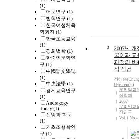
(1)
어문연구
(1)
법학연구
(1)
한국여성체육
학회지
(1)
한국초등교육
(1)
8
2007년 개
경희법학
(1)
국어과 교
한중인문학연
과정의 비
구
(1)
적 점검
中國語文學誌
(1)
정혜승(Chun
中央法學
(1)
Hye-seung)
우리말교
경제교육연구
장학회
(1)
2007
Andragogy
우리말교
Today
(1)
장연구
신앙과 학문
Vol.1 No.-
(1)
기초조형학연
구
(1)
문