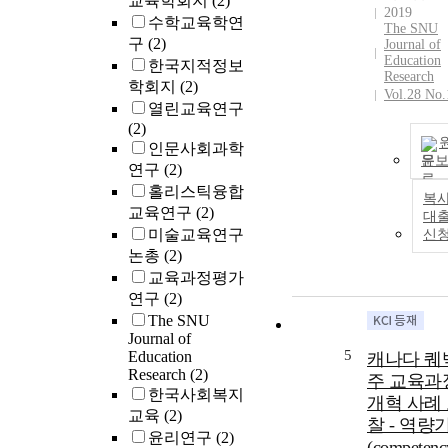
교육학회지
(2)
2019
수학교육학연
The SNU
구
(2)
Journal of
Education
한국지적정보
Research
학회지
(2)
Vol.28 No.
열린교육연구
(2)
인문사회과학
문
연구
(2)
홀리스틱융합
복사
교육연구
(2)
대
미술교육연구
신
논총
(2)
교육과정평가
연구
(2)
The SNU
Journal of
5
Education
캐나다 퀘
Research
(2)
주 교육과
한국사회복지
개혁 사례
교육
(2)
찰 - 역량
윤리연구
(2)
(competenc