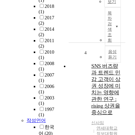
(1)
보기
하
구
2018
고
유
T
(1)
목
,
입
h
2017
차
도
과
e
(2)
검
시
산
g
2014
색
유
업
l
(2)
조
형
구
o
2011
회
별
조
b
(2)
로
의
a
2010
음성
4
적
변
(1)
듣기
l
합
화
2008
s
SNS 버즈량
한
(1)
로
p
과 트렌드 민
상
2007
많
r
감 고객이 상
(1)
업
은
e
권 성장에 미
2006
지
도
a
(1)
치는 영향에
역
시
d
2003
관한 연구 :
규
문
o
(1)
모
rising 상권을
제
f
1997
추
를
중심으로
C
(1)
정
가
O
작성언어
모
신사임
지
V
한국
연세대학교
델
게
I
어
(20)
정보대학원
을