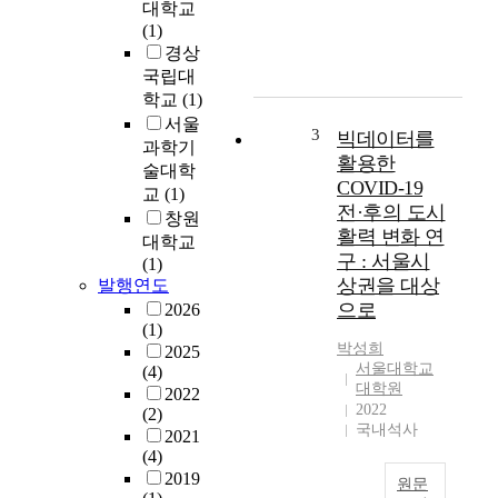
대학교
도
화
(1)
시
이
경상
유
후
국립대
형
우
학교
(1)
별
리
서울
상
나
3
빅데이터를
과학기
업
라
활용한
술대학
지
는
COVID-19
교
(1)
역
서
전·후의 도시
면
창원
울
활력 변화 연
적
대학교
을
구 : 서울시
에
(1)
비
상권을 대상
미
발행연도
롯
치
으로
한
2026
는
(1)
대
박성희
영
2025
도
서울대학교
(4)
향
시
대학원
2022
요
의
2022
(2)
인
급
국내석사
2021
을
속
(4)
분
한
2019
석
원문
인