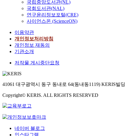
o
원
국립중앙도서관(NL)
고
o
고
반
i
l
m
과
국회도서관(NAL)
있
t
있
상
n
i
m
예
다
연구윤리정보포털(CRE)
t
는
업
p
z
e
산
.
사이언스온 (ScienceON)
r
반
지
r
a
r
으
대
a
면
역
i
t
c
로
이용약관
상
f
에
이
v
i
i
인
개인정보처리방침
지
f
,
그
a
o
a
해
내
개인정보 재동의
i
이
기
t
n
l
어
에
기관소개
c
연
능
e
i
,
려
동
d
구
과
c
n
a
움
저작물 게시중단요청
일
e
는
역
o
a
n
이
한
v
도
할
n
l
d
따
면
e
시
을
s
i
i
르
적
l
및
41061 대구광역시 동구 동내로 64(동내동1119) KERIS빌딩
다
u
g
n
는
과
o
지
하
m
n
d
상
식
p
Copyright© KERIS. ALL RIGHTS RESERVED
역
지
p
m
u
태
생
i
경
못
t
e
s
이
의
n
제
하
i
n
t
다
선
t
에
고
o
t
r
.
형
o
많
있
n
w
i
이
공
a
은
다
,
i
네이버 블로그
a
에
원
c
영
.
c
t
l
인스타그램
본
과