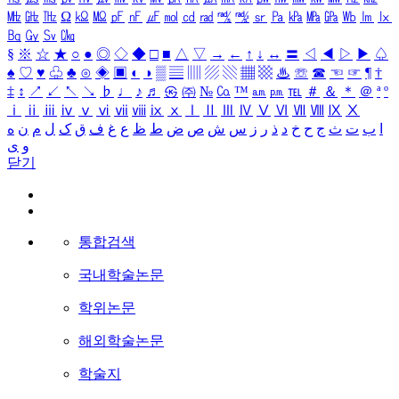
㎒
㎓
㎔
Ω
㏀
㏁
㎊
㎋
㎌
㏖
㏅
㎭
㎮
㎯
㏛
㎩
㎪
㎫
㎬
㏝
㏐
㏓
㏃
㏉
㏜
㏆
§
※
☆
★
○
●
◎
◇
◆
□
■
△
▽
→
←
↑
↓
↔
〓
◁
◀
▷
▶
♤
♠
♡
♥
♧
♣
⊙
◈
▣
◐
◑
▒
▤
▥
▨
▧
▦
▩
♨
☏
☎
☜
☞
¶
†
‡
↕
↗
↙
↖
↘
♭
♩
♪
♬
㉿
㈜
№
㏇
™
㏂
㏘
℡
＃
＆
＊
＠
ª
º
ⅰ
ⅱ
ⅲ
ⅳ
ⅴ
ⅵ
ⅶ
ⅷ
ⅸ
ⅹ
Ⅰ
Ⅱ
Ⅲ
Ⅳ
Ⅴ
Ⅵ
Ⅶ
Ⅷ
Ⅸ
Ⅹ
ا
ب
ت
ث
ج
ح
خ
د
ذ
ر
ز
س
ش
ص
ض
ط
ظ
ع
غ
ف
ق
ک
ل
م
ن
ه
و
ی
닫기
통합검색
국내학술논문
학위논문
해외학술논문
학술지