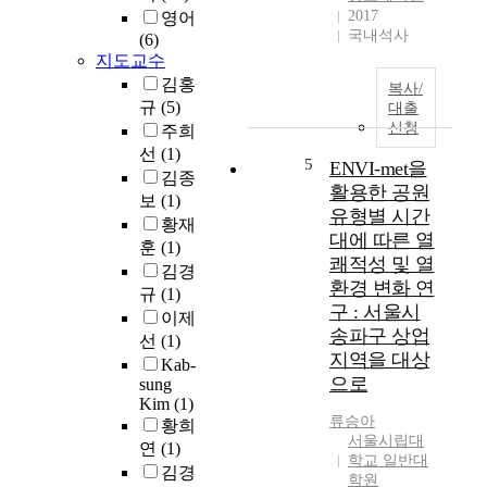
되
D
2017
영어
구
었
-
국내석사
(6)
축
다
1
지도교수
해
.
9
김홍
서
이
복사/
,
규
(5)
,
대출
러
w
신청
저
주희
한
h
성
선
(1)
도
i
5
ENVI-met을
장
시
김종
c
활용한 공원
패
환
h
보
(1)
유형별 시간
러
경
f
황재
대에 따른 열
다
과
i
훈
(1)
임
쾌적성 및 열
주
r
김경
변
거
환경 변화 연
s
규
(1)
화
환
t
구 : 서울시
이제
에
경
o
송파구 상업
선
(1)
대
문
c
지역을 대상
Kab-
응
제
c
으로
sung
할
점
u
Kim
(1)
수
의
r
류승아
황희
있
개
r
서울시립대
연
(1)
는
선
e
학교 일반대
김경
도
요
학원
d