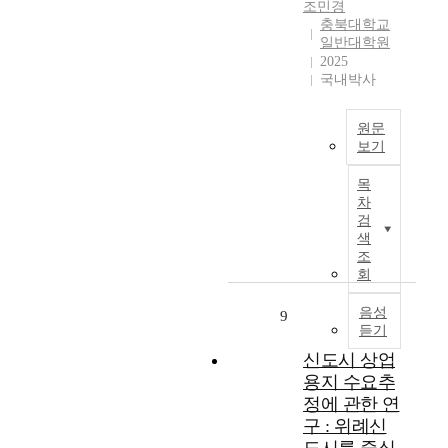
조민경
정
각
t
t
그
시
충북대학교
해
용
y
u
에
송
일반대학원
서
도
o
d
따
파
2025
,
지
f
y
라
구
국내박사
전
역
c
i
국
방
국
의
i
s
가
이
과
원문
특
t
t
경
2
보기
시
성
i
o
제
동
도
과
e
T
p
의
상
목
및
이
s
h
r
2
업
차
시
들
.
i
o
5
지
검
·
의
I
s
v
%
색
역
군
유
n
s
i
를
조
을
의
기
p
t
d
회
차
대
저
성
a
u
e
지
상
성
에
r
d
음성
b
하
9
으
장
대
듣기
t
y
a
고
로
변
해
i
a
s
있
신도시 상업
선
화
서
c
i
i
는
정
용지 수요추
를
는
u
m
c
소
하
정에 관한 연
살
고
l
s
d
상
였
구 : 위례신
펴
려
a
t
a
공
다
보