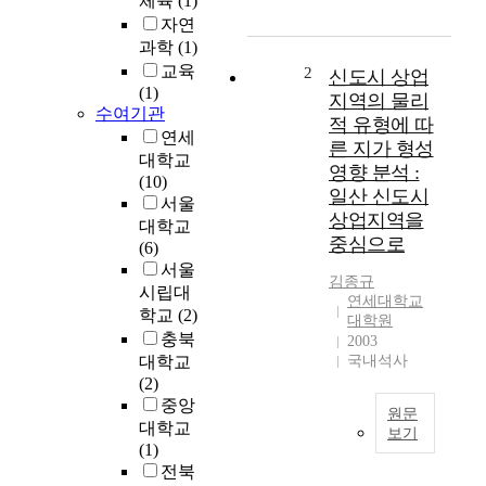
체육
(1)
목
자연
적
과학
(1)
은
지
교육
2
신도시 상업
역
(1)
지역의 물리
의
수여기관
적 유형에 따
여
연세
른 지가 형성
건
대학교
영향 분석 :
변
(10)
일산 신도시
화
서울
상업지역을
에
대학교
중심으로
유
(6)
연
서울
김종규
하
시립대
연세대학교
게
학교
(2)
대학원
대
충북
2003
응
대학교
국내석사
할
(2)
수
중앙
원문
있
대학교
보기
도
(1)
록
근
전북
,
대