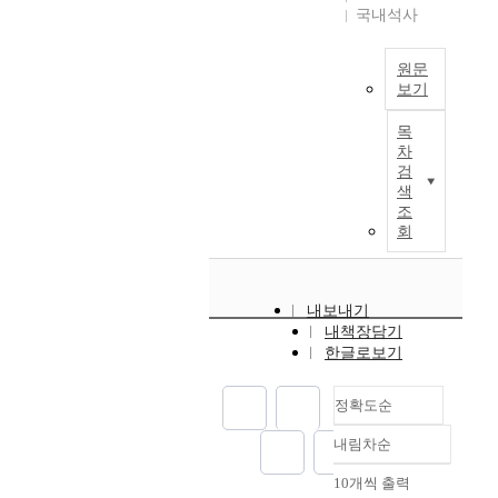
으
군
인
국내석사
n
s
r
지
로
의
구
t
i
불
대
여
비
h
s
r
확
원문
로
건
율
e
o
e
실
보기
와
에
이
c
f
o
한
맞
I
적
높
i
r
r
목
상
닿
t
합
고
t
e
차
g
황
은
i
하
다
검
y
s
a
에
곳
s
게
색
양
c
i
n
서
은
g
조
추
한
a
d
i
정
고
e
회
정
활
u
e
z
부
층
n
되
동
s
n
e
는
건
e
고
과
e
t
d
이
물
r
있
용
s
s
b
들
내보내기
이
a
는
도
e
'
y
내책장담기
의
밀
l
지
가
c
p
한글로보기
c
피
집
l
분
집
o
e
o
해
하
y
석
적
n
r
m
를
였
정확도순
a
했
되
o
c
p
최
으
c
다
어
m
e
a
소
내림차순
며
정확도
c
.
가
i
p
r
화
블
e
순
기
장
10개씩 출력
c
t
i
하
내림차순
록
p