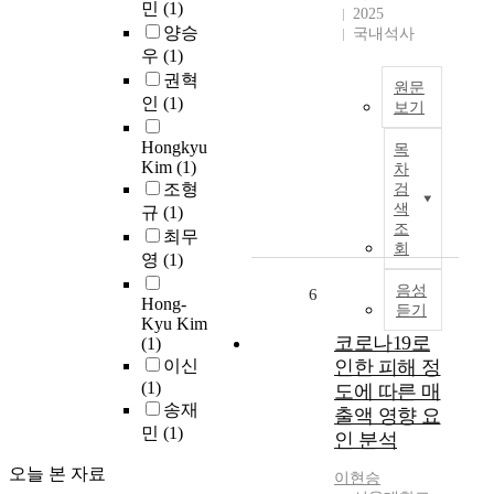
민
(1)
시
2025
구
i
양승
국내석사
계
에
n
우
(1)
획
의
D
을
권혁
해
e
원문
수
인
(1)
물
c
보기
립
리
e
본
하
Hongkyu
적
m
목
연
Kim
(1)
여
측
차
b
구
조형
효
검
면
e
는
색
율
규
(1)
에
r
서
조
적
서
최무
2
울
회
인
의
영
(1)
0
시
도
도
1
송
음성
6
시
시
Hong-
9
듣기
파
토
Kyu Kim
의
,
구
코로나19로
(1)
지
확
i
상
이신
인한 피해 정
이
장
s
업
(1)
용
도에 따른 매
과
c
지
송재
을
더
출액 영향 요
a
역
도
민
(1)
불
u
인 분석
을
모
어
s
대
오늘 본 자료
하
신
이현승
i
상