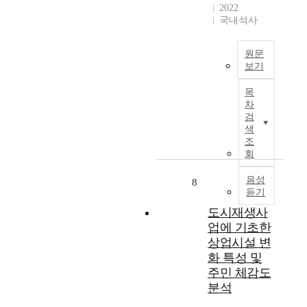
기
과
2022
장
라
o
화
를
국내석사
률
는
m
됨
정
,
패
m
에
량
생
러
원문
u
따
적
산
보기
다
n
라
으
가
임
i
T
국
로
목
능
에
t
h
가
비
차
인
있
y
e
경
교
검
구
어
a
p
제
분
색
및
서
n
u
의
조
석
고
급
d
r
침
회
하
령
속
u
p
체
였
인
히
r
o
음성
또
8
다
구
이
b
듣기
s
한
.
등
루
a
e
길
연
도시재생사
5
어
n
o
어
구
업에 기초한
가
져
v
f
지
대
상업시설 변
지
왔
i
t
고
상
화 특성 및
지
기
t
h
있
지
표
주민 체감도
때
a
i
으
는
를
문
분석
l
s
며
서
설
에
i
s
,
울