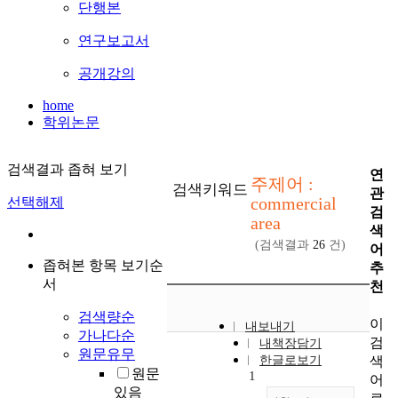
단행본
연구보고서
공개강의
home
학위논문
검색결과 좁혀 보기
연
주제어 :
검색키워드
관
commercial
선택해제
검
area
색
(검색결과
26
건)
어
좁혀본 항목 보기순
추
서
천
검색량순
이
내보내기
가나다순
검
내책장담기
원문유무
색
한글로보기
원문
1
어
있음