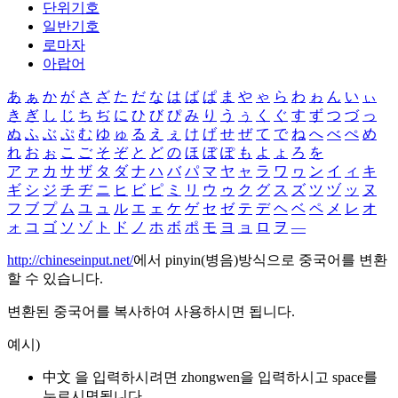
단위기호
일반기호
로마자
아랍어
あ
ぁ
か
が
さ
ざ
た
だ
な
は
ば
ぱ
ま
や
ゃ
ら
わ
ゎ
ん
い
ぃ
き
ぎ
し
じ
ち
ぢ
に
ひ
び
ぴ
み
り
う
ぅ
く
ぐ
す
ず
つ
づ
っ
ぬ
ふ
ぶ
ぷ
む
ゆ
ゅ
る
え
ぇ
け
げ
せ
ぜ
て
で
ね
へ
べ
ぺ
め
れ
お
ぉ
こ
ご
そ
ぞ
と
ど
の
ほ
ぼ
ぽ
も
よ
ょ
ろ
を
ア
ァ
カ
サ
ザ
タ
ダ
ナ
ハ
バ
パ
マ
ヤ
ャ
ラ
ワ
ヮ
ン
イ
ィ
キ
ギ
シ
ジ
チ
ヂ
ニ
ヒ
ビ
ピ
ミ
リ
ウ
ゥ
ク
グ
ス
ズ
ツ
ヅ
ッ
ヌ
フ
ブ
プ
ム
ユ
ュ
ル
エ
ェ
ケ
ゲ
セ
ゼ
テ
デ
ヘ
ベ
ペ
メ
レ
オ
ォ
コ
ゴ
ソ
ゾ
ト
ド
ノ
ホ
ボ
ポ
モ
ヨ
ョ
ロ
ヲ
―
http://chineseinput.net/
에서 pinyin(병음)방식으로 중국어를 변환
할 수 있습니다.
변환된 중국어를 복사하여 사용하시면 됩니다.
예시)
中文 을 입력하시려면
zhongwen
을 입력하시고 space를
누르시면됩니다.