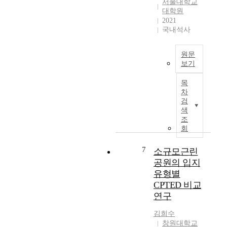
는
서울대학교
도
n
으
대학원
것
시
g
로
2021
이
의
a
공
국내석사
다
계
s
원
.
획
i
유
그
이
g
원문
형
래
대
보기
n
에
서
두
i
전
따
경
목
되
f
세
른
차
제
었
i
계
열
검
성
으
c
를
환
색
장
나
a
휩
경
조
률
,
n
쓴
회
변
,
오
t
코
화
합
늘
i
로
7
,
소규모근린
계
날
m
나
열
공원의 입지
출
신
p
1
쾌
유형별
산
도
a
9
적
CPTED 비교
율
시
c
사
성
,
연구
는
t
태
증
인
개
o
가
감
김희수
구
발
n
장
효
창원대학교
성
이
c