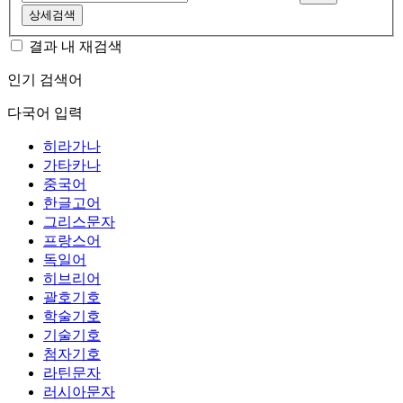
상세검색
결과 내 재검색
인기 검색어
다국어 입력
히라가나
가타카나
중국어
한글고어
그리스문자
프랑스어
독일어
히브리어
괄호기호
학술기호
기술기호
첨자기호
라틴문자
러시아문자