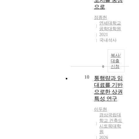
도시를 중심
되
r
o
t
인
.
고
으로
지
,
c
a
들
잠
,
않
t
o
w
의
실
정종헌
시
고
h
n
h
피
역
연세대학교
·
있
e
d
e
해
과
공학대학원
군
다
p
u
n
도
몽
2021
의
.
r
c
t
커
국내석사
촌
계
특
o
t
h
지
토
획
히
l
a
e
고
성
복사/
인
,
o
p
p
있
역
대출
구
도
n
r
a
다
사
신청
와
시
g
a
r
.
이
토
내
e
c
k
현
10
통행량과 임
에
지
에
d
t
i
사
위
대료를 기반
이
서
p
i
s
태
치
으로한 상권
용
토
a
c
c
가
한
특성 연구
수
지
n
a
r
언
일
요
효
d
l
e
제
반
이두현
추
율
e
a
a
까
경상국립대
상
정
성
m
n
t
지
학교 건축도
업
이
과
i
a
e
시토목대학
지
지
시
이
c
l
원
d
속
역
·
용
i
2026
y
o
될