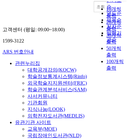
인기도
존
활
w
i
n
기
내
t
순
조회
의
기
e
10개씩
o
g
위
의
e
연도순
선
차
a
n
출력
C
해
건
d
제목순
행
고
k
s
20개씩
P
다
물
t
연
저자순
중
n
a
T
출력
양
고객센터 (평일: 09:00~18:00)
들
h
구
발행기
요
e
n
E
한
30개씩
은
a
들
한
관순
s
d
1599-3122
D
지
출력
비
t
이
역
s
c
i
원
50개씩
교
a
주
ARS 번호안내
할
a
o
n
책
출력
적
r
택
을
n
m
r
을
층
100개씩
e
관련누리집
수
담
d
m
e
마
수
출력
a
대학공개강의(KOCW)
요
당
a
e
s
련
가
s
와
학술정보통계시스템(Rinfo)
해
c
r
i
하
낮
w
주
외국학술지지원센터(FRIC)
야
o
c
d
고
은
i
거
할
학술관계분석서비스(SAM)
n
i
e
있
도
t
용
중
사서커뮤니티
t
a
n
으
시
h
지
심
r
기관회원
l
t
나
협
h
수
상
a
r
지식나눔(LOOK)
i
,
곡
i
요
업
c
e
의학전자도서관(MEDLIS)
a
한
구
g
에
지
t
v
l
유관기관 사이트
정
조
h
집
역
i
i
,
된
교육부(MOE)
를
f
중
과
o
t
c
자
국립장애인도서관(NLD)
띄
o
하
일
n
a