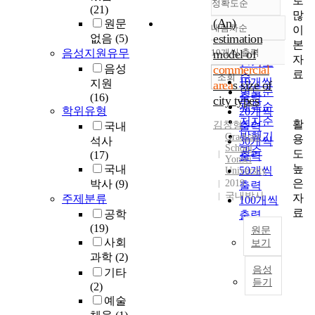
로
정확도순
(21)
많
(An)
원문
내림차순
이
정확도
estimation
없음
(5)
본
순
음성지원유무
10개씩 출력
model of
내림차순
자
인기도
음성
commercial
료
순
조회
10개씩
지원
area
s size of
연도순
출력
(16)
city types
제목순
학위유형
20개씩
저자순
활
김창형
국내
출력
발행기
Graduate
용
석사
30개씩
School,
관순
도
(17)
출력
Yonsei
높
국내
50개씩
University
은
박사
(9)
2019
출력
국내박사
자
주제분류
100개씩
료
공학
출력
(19)
원문
사회
보기
과학
(2)
이
음성
기타
연
듣기
(2)
구
예술
의