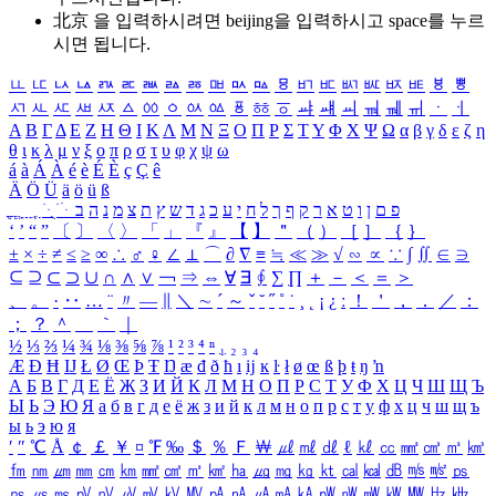
北京 을 입력하시려면
beijing
을 입력하시고 space를 누르
시면 됩니다.
ㅥ
ㅦ
ㅧ
ㅨ
ㅩ
ㅪ
ㅫ
ㅬ
ㅭ
ㅮ
ㅯ
ㅰ
ㅱ
ㅲ
ㅳ
ㅴ
ㅵ
ㅶ
ㅷ
ㅸ
ㅹ
ㅺ
ㅻ
ㅼ
ㅽ
ㅾ
ㅿ
ㆀ
ㆁ
ㆂ
ㆃ
ㆄ
ㆅ
ㆆ
ㆇ
ㆈ
ㆉ
ㆊ
ㆋ
ㆌ
ㆍ
ㆎ
Α
Β
Γ
Δ
Ε
Ζ
Η
Θ
Ι
Κ
Λ
Μ
Ν
Ξ
Ο
Π
Ρ
Σ
Τ
Υ
Φ
Χ
Ψ
Ω
α
β
γ
δ
ε
ζ
η
θ
ι
κ
λ
μ
ν
ξ
ο
π
ρ
σ
τ
υ
φ
χ
ψ
ω
á
à
Á
À
é
è
É
È
ç
Ç
ê
Ä
Ö
Ü
ä
ö
ü
ß
ְ
ֳ
ֲ
ֱ
ָ
ַ
ֵ
ֶ
ִ
ֹ
ּ
ֻ
ׂ
ׁ
ּ
ב
ה
נ
מ
צ
ת
ץ
ש
ד
ג
כ
ע
י
ח
ל
ך
ף
ק
ר
א
ט
ו
ן
ם
פ
‘
’
“
”
〔
〕
〈
〉
「
」
『
』
【
】
＂
（
）
［
］
｛
｝
±
×
÷
≠
≤
≥
∞
∴
♂
♀
∠
⊥
⌒
∂
∇
≡
≒
≪
≫
√
∽
∝
∵
∫
∬
∈
∋
⊆
⊇
⊂
⊃
∪
∩
∧
∨
￢
⇒
⇔
∀
∃
∮
∑
∏
＋
－
＜
＝
＞
、
。
·
‥
…
¨
〃
―
∥
＼
∼
´
～
ˇ
˘
˝
˚
˙
¸
˛
¡
¿
ː
！
＇
，
．
／
：
；
？
＾
＿
｀
｜
½
⅓
⅔
¼
¾
⅛
⅜
⅝
⅞
¹
²
³
⁴
ⁿ
₁
₂
₃
₄
Æ
Ð
Ħ
Ĳ
Ł
Ø
Œ
Þ
Ŧ
Ŋ
æ
đ
ð
ħ
ı
ĳ
ĸ
ŀ
ł
ø
œ
ß
þ
ŧ
ŋ
ŉ
А
Б
В
Г
Д
Е
Ё
Ж
З
И
Й
К
Л
М
Н
О
П
Р
С
Т
У
Ф
Х
Ц
Ч
Ш
Щ
Ъ
Ы
Ь
Э
Ю
Я
а
б
в
г
д
е
ё
ж
з
и
й
к
л
м
н
о
п
р
с
т
у
ф
х
ц
ч
ш
щ
ъ
ы
ь
э
ю
я
′
″
℃
Å
￠
￡
￥
¤
℉
‰
＄
％
Ｆ
￦
㎕
㎖
㎗
ℓ
㎘
㏄
㎣
㎤
㎥
㎦
㎙
㎚
㎛
㎜
㎝
㎞
㎟
㎠
㎡
㎢
㏊
㎍
㎎
㎏
㏏
㎈
㎉
㏈
㎧
㎨
㎰
㎱
㎲
㎳
㎴
㎵
㎶
㎷
㎸
㎹
㎀
㎁
㎂
㎃
㎄
㎺
㎻
㎽
㎾
㎿
㎐
㎑