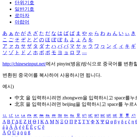
단위기호
일반기호
로마자
아랍어
あ
ぁ
か
が
さ
ざ
た
だ
な
は
ば
ぱ
ま
や
ゃ
ら
わ
ゎ
ん
い
ぃ
き
こ
ご
そ
ぞ
と
ど
の
ほ
ぼ
ぽ
も
よ
ょ
ろ
を
ア
ァ
カ
サ
ザ
タ
ダ
ナ
ハ
バ
パ
マ
ヤ
ャ
ラ
ワ
ヮ
ン
イ
ィ
キ
ギ
ソ
ゾ
ト
ド
ノ
ホ
ボ
ポ
モ
ヨ
ョ
ロ
ヲ
―
http://chineseinput.net/
에서 pinyin(병음)방식으로 중국어를 변환
변환된 중국어를 복사하여 사용하시면 됩니다.
예시)
中文 을 입력하시려면
zhongwen
을 입력하시고 space를
北京 을 입력하시려면
beijing
을 입력하시고 space를 누르
ㅥ
ㅦ
ㅧ
ㅨ
ㅩ
ㅪ
ㅫ
ㅬ
ㅭ
ㅮ
ㅯ
ㅰ
ㅱ
ㅲ
ㅳ
ㅴ
ㅵ
ㅶ
ㅷ
ㅸ
ㅹ
ㅺ
Α
Β
Γ
Δ
Ε
Ζ
Η
Θ
Ι
Κ
Λ
Μ
Ν
Ξ
Ο
Π
Ρ
Σ
Τ
Υ
Φ
Χ
Ψ
Ω
α
β
γ
δ
ε
ζ
η
á
à
Á
À
é
è
É
È
ç
Ç
ê
Ä
Ö
Ü
ä
ö
ü
ß