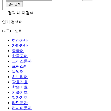
상세검색
결과 내 재검색
인기 검색어
다국어 입력
히라가나
가타카나
중국어
한글고어
그리스문자
프랑스어
독일어
히브리어
괄호기호
학술기호
기술기호
첨자기호
라틴문자
러시아문자