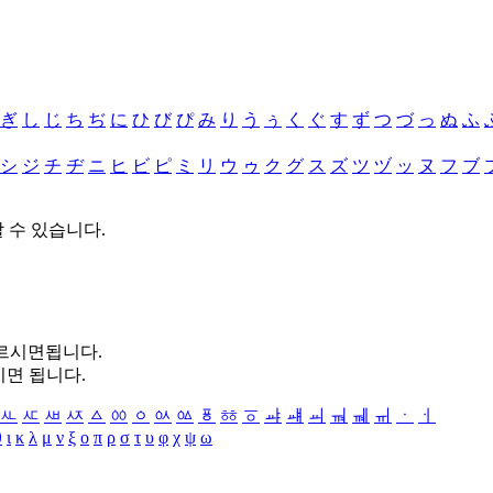
ぎ
し
じ
ち
ぢ
に
ひ
び
ぴ
み
り
う
ぅ
く
ぐ
す
ず
つ
づ
っ
ぬ
ふ
シ
ジ
チ
ヂ
ニ
ヒ
ビ
ピ
ミ
リ
ウ
ゥ
ク
グ
ス
ズ
ツ
ヅ
ッ
ヌ
フ
ブ
할 수 있습니다.
누르시면됩니다.
시면 됩니다.
ㅻ
ㅼ
ㅽ
ㅾ
ㅿ
ㆀ
ㆁ
ㆂ
ㆃ
ㆄ
ㆅ
ㆆ
ㆇ
ㆈ
ㆉ
ㆊ
ㆋ
ㆌ
ㆍ
ㆎ
θ
ι
κ
λ
μ
ν
ξ
ο
π
ρ
σ
τ
υ
φ
χ
ψ
ω