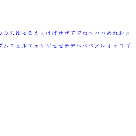
ぶ
ぷ
む
ゆ
ゅ
る
え
ぇ
け
げ
せ
ぜ
て
で
ね
へ
べ
ぺ
め
れ
お
ぉ
プ
ム
ユ
ュ
ル
エ
ェ
ケ
ゲ
セ
ゼ
テ
デ
ヘ
ベ
ペ
メ
レ
オ
ォ
コ
ゴ