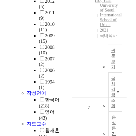
HU, Yuan
2012
i
t
e
University
o
(5)
g
i
of Seoul,
a
j
2011
a
v
International
s
(9)
e
School of
t
i
i
2010
c
Urban
e
t
n
(11)
t
2021
d
i
g
2009
국내석사
g
e
e
l
(15)
u
c
s
y
2008
i
원
l
a
(10)
c
d
문
i
l
2007
r
e
보
n
o
최
(2)
u
l
기
e
n
근
2006
c
i
o
(2)
g
수
i
목
n
f
1994
s
십
a
차
e
(1)
S
i
년
l
검
s
작성언어
u
d
동
색
,
a
w
한국어
e
안
조
e
n
o
(218)
회
d
중
7
s
d
n
영어
i
국
p
l
음
c
(43)
v
은
e
o
성
지도교수
i
e
급
c
c
듣
t
황재훈
r
속
i
a
기
y