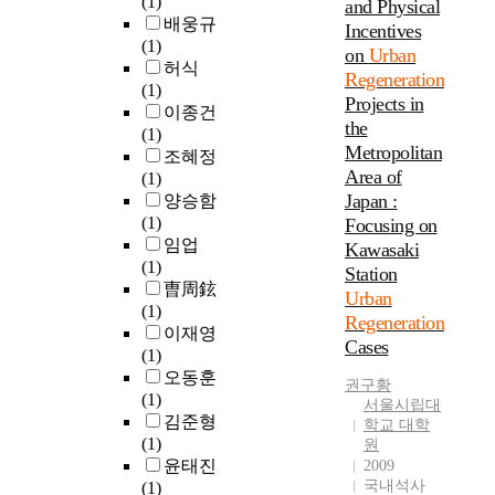
(1)
i
h
and Physical
.
i
능
a
n
배웅규
t
o
Incentives
T
r
재
l
i
(1)
a
u
h
on
Urban
o
생
t
n
허식
l
s
e
n
Regeneration
을
o
g
(1)
i
i
s
m
위
Projects in
u
u
이종건
z
n
t
e
한
the
n
r
(1)
a
g
u
n
과
d
Metropolitan
b
조혜정
t
r
d
t
정
e
Area of
a
(1)
i
e
y
a
이
r
n
Japan :
양승함
o
g
e
l
다
s
a
(1)
Focusing on
n
e
x
b
(
t
r
임업
s
n
Kawasaki
a
e
'
a
e
(1)
i
e
Station
m
n
뉴
n
a
曺周鉉
n
r
i
Urban
e
노
d
s
(1)
c
a
n
f
Regeneration
멀
t
t
이재영
e
t
e
i
'
Cases
h
h
(1)
1
i
d
t
의
e
r
오동훈
9
o
d
권구황
s
개
i
o
(1)
8
n
서울시립대
e
—
념
n
u
김준형
0
f
학교 대학
c
s
은
t
g
(1)
s
o
원
l
e
2
e
h
윤태진
2009
i
c
i
r
0
g
p
국내석사
(1)
n
u
n