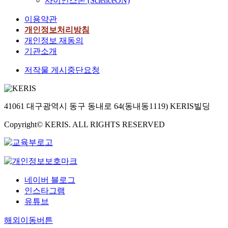
사이언스온 (ScienceON)
i
며
r
t
t
u
m
a
z
,
e
i
i
r
u
이용약관
s
i
실
c
o
c
b
n
개인정보처리방침
i
n
행
e
n
i
a
i
개인정보 재동의
c
g
가
s
t
p
n
t
s
기관소개
u
능
s
o
a
r
y
t
r
성
i
t
t
e
r
저작물 게시중단요청
a
b
을
o
a
i
n
e
t
a
보
n
r
o
e
s
i
n
장
o
g
n
w
t
s
a
해
v
e
41061 대구광역시 동구 동내로 64(동내동1119) KERIS빌딩
a
a
o
t
g
야
e
t
s
l
r
i
r
한
Copyright© KERIS. ALL RIGHTS RESERVED
r
c
k
p
a
c
i
다
t
r
e
r
t
a
c
.
h
i
y
o
i
l
u
도
e
t
p
j
o
d
l
시
w
i
l
e
n
a
t
재
h
c
a
네이버 블로그
c
a
t
u
생
o
a
y
인스타그램
t
n
a
r
에
l
l
e
s
d
유튜브
o
e
는
e
u
r
o
r
n
w
주
c
r
s
해외이동버튼
n
e
f
i
로
o
b