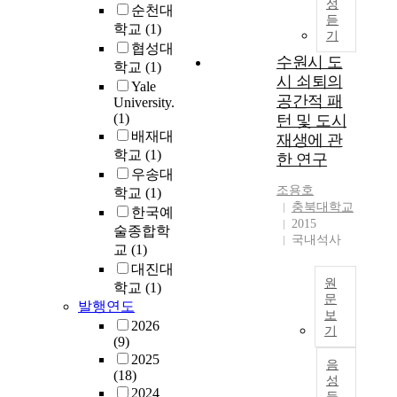
성
h
h
순천대
y
듣
i
e
학교
(1)
s
기
n
s
협성대
t
u
수원시 도
u
학교
(1)
e
r
시 쇠퇴의
s
m
Yale
b
t
공간적 패
University.
i
a
a
(1)
턴 및 도시
n
n
i
배재대
w
재생에 관
a
n
학교
(1)
h
한 연구
r
a
i
우송대
e
b
조용호
c
학교
(1)
a
l
충북대학교
h
한국예
s
e
2015
t
술종합학
w
p
국내석사
h
교
(1)
i
e
e
대진대
t
r
c
원
학교
(1)
h
f
e
문
발행연도
o
o
n
보
T
p
2026
r
기
t
h
(9)
p
m
r
e
2025
o
a
음
a
(18)
p
r
성
n
l
2024
r
t
듣