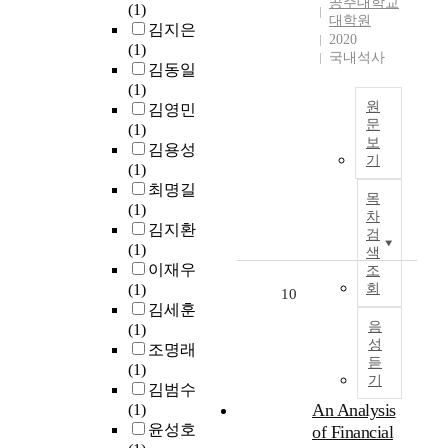
y
공주대학교
c
(1)
i
i
s
도
대학원
,
t
김지은
t
n
o
시
2020
i
s
(1)
i
c
c
국내석사
개
t
a
김동일
c
i
i
발
h
i
(1)
a
t
a
방
a
원
m
김영민
l
y
l
법
s
문
t
(1)
i
d
,
중
b
보
o
김용성
s
I
e
e
하
기
e
r
(1)
s
n
v
c
나
c
e
최명길
u
t
e
o
이
목
o
v
(1)
e
h
l
차
n
며
m
i
김지환
f
e
검
o
o
,
e
t
(1)
o
p
색
p
m
도
m
a
이재우
r
a
조
m
i
시
o
l
(1)
회
u
s
10
e
c
의
r
i
김세훈
r
t
n
,
공
e
음
z
(1)
b
,
t
a
간
c
성
e
조명래
a
u
s
n
/
r
듣
d
(1)
n
r
t
d
구
기
i
e
김범수
r
b
e
e
조
t
c
An Analysis
(1)
e
a
p
n
와
i
l
윤성호
of Financial
v
n
s
v
기
c
i