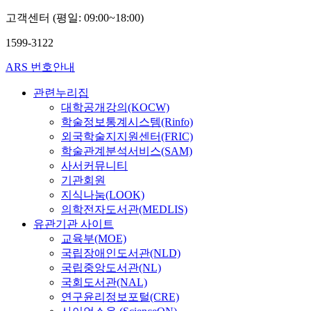
e
i
x
c
시
t
e
t
r
c
고객센터 (평일: 09:00~18:00)
e
y
재
o
p
e
i
e
s
a
생
f
t
d
1599-3122
c
s
w
p
은
a
s
a
a
,
e
p
도
c
u
ARS 번호안내
n
h
a
r
r
시
e
n
d
a
n
e
o
문
s
관련누리집
d
r
d
d
s
a
제
t
대학공개강의(KOCW)
e
e
b
t
e
c
를
r
r
학술정보통계시스템(Rinfo)
s
e
h
l
h
해
i
u
외국학술지지원센터(FRIC)
i
g
e
e
e
결
k
r
학술관계분석서비스(SAM)
d
a
c
c
s
하
i
b
사서커뮤니티
e
n
o
t
f
고
n
a
기관회원
n
t
n
e
o
도
g
n
t
지식나눔(LOOK)
o
c
d
r
시
e
r
s
의학전자도서관(MEDLIS)
i
e
b
r
지
c
e
l
유관기관 사이트
n
p
a
e
향
o
g
a
i
t
교육부(MOE)
s
v
성
n
e
c
t
o
국립장애인도서관(NLD)
e
i
을
o
n
k
i
f
국립중앙도서관(NL)
d
t
실
m
e
p
a
c
국회도서관(NAL)
o
a
현
i
r
a
t
o
연구윤리정보포털(CRE)
n
l
하
c
a
r
e
m
b