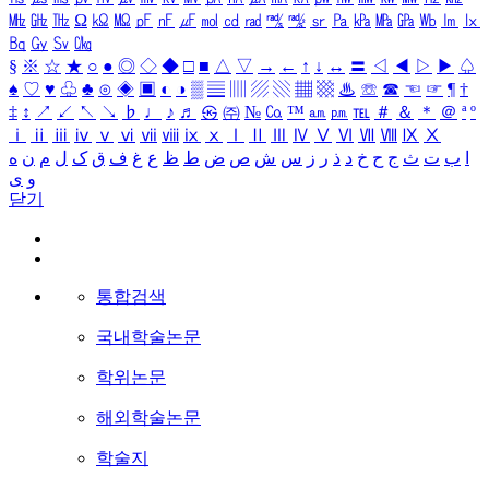
㎒
㎓
㎔
Ω
㏀
㏁
㎊
㎋
㎌
㏖
㏅
㎭
㎮
㎯
㏛
㎩
㎪
㎫
㎬
㏝
㏐
㏓
㏃
㏉
㏜
㏆
§
※
☆
★
○
●
◎
◇
◆
□
■
△
▽
→
←
↑
↓
↔
〓
◁
◀
▷
▶
♤
♠
♡
♥
♧
♣
⊙
◈
▣
◐
◑
▒
▤
▥
▨
▧
▦
▩
♨
☏
☎
☜
☞
¶
†
‡
↕
↗
↙
↖
↘
♭
♩
♪
♬
㉿
㈜
№
㏇
™
㏂
㏘
℡
＃
＆
＊
＠
ª
º
ⅰ
ⅱ
ⅲ
ⅳ
ⅴ
ⅵ
ⅶ
ⅷ
ⅸ
ⅹ
Ⅰ
Ⅱ
Ⅲ
Ⅳ
Ⅴ
Ⅵ
Ⅶ
Ⅷ
Ⅸ
Ⅹ
ا
ب
ت
ث
ج
ح
خ
د
ذ
ر
ز
س
ش
ص
ض
ط
ظ
ع
غ
ف
ق
ک
ل
م
ن
ه
و
ی
닫기
통합검색
국내학술논문
학위논문
해외학술논문
학술지