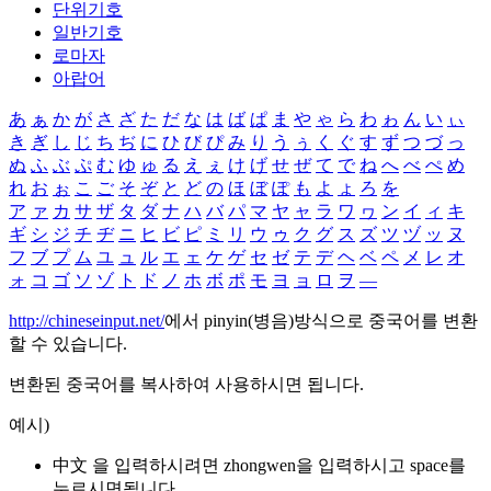
단위기호
일반기호
로마자
아랍어
あ
ぁ
か
が
さ
ざ
た
だ
な
は
ば
ぱ
ま
や
ゃ
ら
わ
ゎ
ん
い
ぃ
き
ぎ
し
じ
ち
ぢ
に
ひ
び
ぴ
み
り
う
ぅ
く
ぐ
す
ず
つ
づ
っ
ぬ
ふ
ぶ
ぷ
む
ゆ
ゅ
る
え
ぇ
け
げ
せ
ぜ
て
で
ね
へ
べ
ぺ
め
れ
お
ぉ
こ
ご
そ
ぞ
と
ど
の
ほ
ぼ
ぽ
も
よ
ょ
ろ
を
ア
ァ
カ
サ
ザ
タ
ダ
ナ
ハ
バ
パ
マ
ヤ
ャ
ラ
ワ
ヮ
ン
イ
ィ
キ
ギ
シ
ジ
チ
ヂ
ニ
ヒ
ビ
ピ
ミ
リ
ウ
ゥ
ク
グ
ス
ズ
ツ
ヅ
ッ
ヌ
フ
ブ
プ
ム
ユ
ュ
ル
エ
ェ
ケ
ゲ
セ
ゼ
テ
デ
ヘ
ベ
ペ
メ
レ
オ
ォ
コ
ゴ
ソ
ゾ
ト
ド
ノ
ホ
ボ
ポ
モ
ヨ
ョ
ロ
ヲ
―
http://chineseinput.net/
에서 pinyin(병음)방식으로 중국어를 변환
할 수 있습니다.
변환된 중국어를 복사하여 사용하시면 됩니다.
예시)
中文 을 입력하시려면
zhongwen
을 입력하시고 space를
누르시면됩니다.