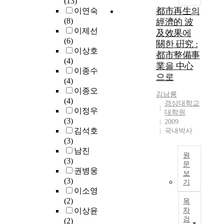
(13)
s
한
a
l
t
都市再生의
이연숙
e
인
l
g
o
(8)
s
經濟的 波
구
l
o
b
이제선
o
집
及效果에
y
v
e
(6)
c
중
關한 硏究 :
f
e
p
이상호
i
과
o
都市整備事
r
r
(4)
a
토
r
業을 中心
n
e
이종수
l
지
u
m
으로
c
(4)
e
확
r
e
e
이종오
n
장
b
김남룡
n
d
(4)
g
을
a
경상대학교
t
e
이정우
a
경
대학원
n
s
d
(3)
g
험
2009
r
p
i
김석호
e
국내박사
했
e
r
n
(3)
m
는
g
e
o
남진
e
데
e
원
p
r
(3)
n
,
n
문
a
d
권병웅
t
이
e
보
r
W
e
(3)
.
는
기
r
e
i
r
이소영
T
수
a
p
t
t
(2)
h
많
목
t
r
h
o
이상윤
차
e
은
i
o
a
검
s
(2)
m
"
o