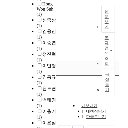
v
1
r
h
Hong
w
s
e
e
4
a
Won Suh
y
e
e
d
원
a
년
t
(1)
s
s
d
문
a
s
시
i
성종상
i
t
o
보
r
a
진
E
o
(1)
c
e
n
기
e
k
핑
v
n
김용진
a
r
p
a
e
중
e
o
(1)
l
목
n
h
s
y
국
n
f
이승엽
차
i
c
y
t
d
주
t
b
(1)
검
m
o
s
h
r
석
h
o
색
정진혁
p
u
i
a
i
이
o
조
t
(1)
r
n
c
t
v
제
회
u
h
이만형
o
t
a
r
e
시
g
c
(1)
v
r
l
e
음
r
한
h
o
김홍규
e
i
i
성
q
f
것
J
n
(1)
m
e
m
듣
u
o
으
a
c
원도연
e
s
p
기
i
r
로
p
e
(1)
n
.
r
r
u
,
a
p
백태경
t
F
o
e
r
주
n
t
(1)
내보내기
a
r
v
s
b
로
h
s
이충기
내책장담기
n
o
e
u
a
중
a
f
(1)
한글로보기
d
m
m
r
n
국
d
o
이은실
s
t
e
b
r
의
b
r