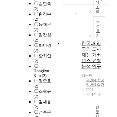
p
g
색
t
김현숙
u
"
n
o
r
조
u
(2)
l
도
.
s
회
e
8
d
황경수
t
시
A
a
a
y
(2)
i
질
l
음
l
t
u
윤재은
f
병
s
성
s
i
r
(2)
a
"
o
듣
b
n
b
김갑성
c
"
기
,
a
t
a
(2)
e
을
w
s
한국과 영
e
n
하미경
t
유
i
e
국의 도시
r
r
(2)
e
발
t
d
e
재생 거버
e
황희연
d
했
h
o
s
넌스 유형
g
(2)
v
다
t
n
t
e
분석 연구
a
.
h
t
i
Hongkyu
n
l
'
e
h
n
Kim
(2)
김동현
e
u
뉴
r
e
u
국민대학교
정준호
r
e
노
i
m
일반대학원
r
(2)
a
s
멀
s
.
2024
b
조형규
t
o
'
e
국내석사
T
a
(2)
i
f
시
o
h
n
김세용
o
u
대
f
e
r
(2)
원
n
r
진
a
s
e
성주은
문
i
b
입
p
e
g
보