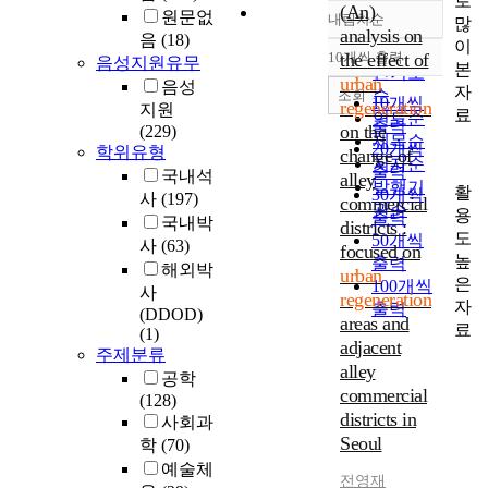
로
(An)
원문없
내림차순
많
정확도
analysis on
음
(18)
이
순
10개씩 출력
the effect of
음성지원유무
내림차순
본
인기도
urban
음성
자
순
조회
10개씩
regeneration
지원
료
연도순
출력
on the
(229)
제목순
20개씩
학위유형
change of
저자순
출력
국내석
alley
발행기
활
30개씩
사
(197)
commercial
관순
용
출력
국내박
districts :
도
50개씩
사
(63)
focused on
높
출력
해외박
urban
은
100개씩
사
regeneration
자
출력
(DDOD)
areas and
료
(1)
adjacent
주제분류
alley
공학
commercial
(128)
districts in
사회과
Seoul
학
(70)
예술체
전영재