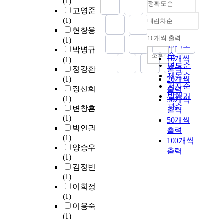
(1)
o
h
n
정확도순
a
e
경
e
b
고영준
c
e
t
n
g
제
e
e
(1)
내림차순
i
e
p
정확도
r
e
발
n
t
현창용
o
a
r
순
e
n
전
e
10개씩 출력
t
(1)
-
내림차순
r
o
인기도
g
e
모
x
e
박병규
e
l
j
e
순
조회
r
델
p
r
10개씩
(1)
c
y
e
n
연도순
a
이
e
u
출력
정강환
o
o
c
e
t
제목순
양
r
r
(1)
20개씩
n
f
t
r
i
에
저자순
i
b
장선희
출력
o
1
s
a
o
서
발행기
e
a
(1)
30개씩
m
9
h
t
n
질
n
관순
n
변창흠
i
출력
3
a
i
,
로
c
d
(1)
c
50개씩
0
d
o
i
전
i
e
박인권
r
출력
'
s
n
n
환
n
v
(1)
e
s
i
100개씩
o
f
하
g
e
양승우
g
o
d
출력
n
u
는
d
l
(1)
e
r
e
t
s
것
r
o
김정빈
n
1
e
h
i
을
a
p
(1)
e
9
f
e
n
의
m
m
이희정
r
4
f
b
g
미
a
e
(1)
a
0
e
a
c
한
t
n
이용숙
t
'
c
s
i
다
i
t
(1)
i
s
t