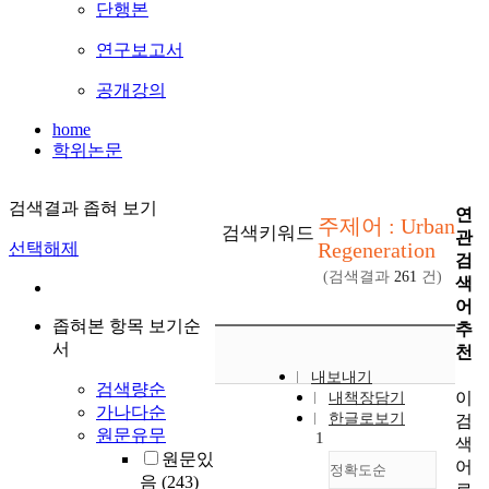
단행본
연구보고서
공개강의
home
학위논문
검색결과 좁혀 보기
연
주제어 : Urban
검색키워드
관
Regeneration
선택해제
검
(검색결과
261
건)
색
어
좁혀본 항목 보기순
추
서
천
내보내기
검색량순
이
내책장담기
가나다순
한글로보기
검
원문유무
1
색
원문있
어
정확도순
음
(243)