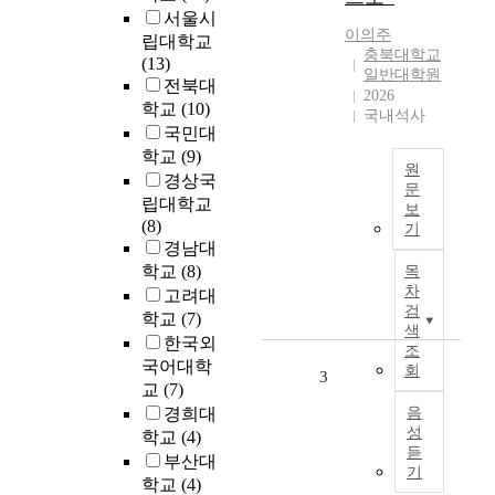
서울시
이의주
립대학교
충북대학교
(13)
일반대학원
전북대
2026
학교
(10)
국내석사
국민대
학교
(9)
원
경상국
문
립대학교
보
U
(8)
기
r
경남대
b
학교
(8)
목
a
차
고려대
n
검
학교
(7)
a
색
한국외
g
조
국어대학
회
r
3
교
(7)
i
경희대
음
c
성
학교
(4)
u
듣
부산대
l
기
t
학교
(4)