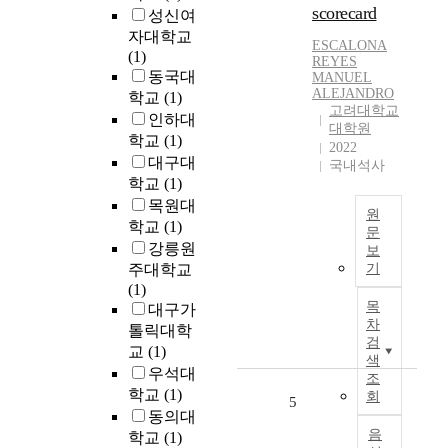
v
scorecard
o
성신여
e
n
자대학교
l
ESCALONA
p
(1)
REYES
o
r
동국대
MANUEL
p
o
ALEJANDRO
학교
(1)
e
고려대학교
v
인하대
d
대학원
i
학교
(1)
w
2022
d
대구대
i
국내석사
i
학교
(1)
t
n
h
목원대
g
원
i
학교
(1)
문
c
n
강릉원
보
i
N
a
주대학교
기
t
o
t
(1)
i
w
o
목
대구가
z
a
p
차
톨릭대학
e
d
검
-
교
(1)
n
a
색
d
우석대
s
y
조
o
w
학교
(1)
회
s
5
w
i
동의대
,
n
t
음
학교
(1)
t
s