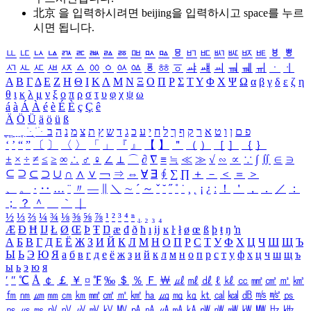
北京 을 입력하시려면
beijing
을 입력하시고 space를 누르
시면 됩니다.
ㅥ
ㅦ
ㅧ
ㅨ
ㅩ
ㅪ
ㅫ
ㅬ
ㅭ
ㅮ
ㅯ
ㅰ
ㅱ
ㅲ
ㅳ
ㅴ
ㅵ
ㅶ
ㅷ
ㅸ
ㅹ
ㅺ
ㅻ
ㅼ
ㅽ
ㅾ
ㅿ
ㆀ
ㆁ
ㆂ
ㆃ
ㆄ
ㆅ
ㆆ
ㆇ
ㆈ
ㆉ
ㆊ
ㆋ
ㆌ
ㆍ
ㆎ
Α
Β
Γ
Δ
Ε
Ζ
Η
Θ
Ι
Κ
Λ
Μ
Ν
Ξ
Ο
Π
Ρ
Σ
Τ
Υ
Φ
Χ
Ψ
Ω
α
β
γ
δ
ε
ζ
η
θ
ι
κ
λ
μ
ν
ξ
ο
π
ρ
σ
τ
υ
φ
χ
ψ
ω
á
à
Á
À
é
è
É
È
ç
Ç
ê
Ä
Ö
Ü
ä
ö
ü
ß
ְ
ֳ
ֲ
ֱ
ָ
ַ
ֵ
ֶ
ִ
ֹ
ּ
ֻ
ׂ
ׁ
ּ
ב
ה
נ
מ
צ
ת
ץ
ש
ד
ג
כ
ע
י
ח
ל
ך
ף
ק
ר
א
ט
ו
ן
ם
פ
‘
’
“
”
〔
〕
〈
〉
「
」
『
』
【
】
＂
（
）
［
］
｛
｝
±
×
÷
≠
≤
≥
∞
∴
♂
♀
∠
⊥
⌒
∂
∇
≡
≒
≪
≫
√
∽
∝
∵
∫
∬
∈
∋
⊆
⊇
⊂
⊃
∪
∩
∧
∨
￢
⇒
⇔
∀
∃
∮
∑
∏
＋
－
＜
＝
＞
、
。
·
‥
…
¨
〃
―
∥
＼
∼
´
～
ˇ
˘
˝
˚
˙
¸
˛
¡
¿
ː
！
＇
，
．
／
：
；
？
＾
＿
｀
｜
½
⅓
⅔
¼
¾
⅛
⅜
⅝
⅞
¹
²
³
⁴
ⁿ
₁
₂
₃
₄
Æ
Ð
Ħ
Ĳ
Ł
Ø
Œ
Þ
Ŧ
Ŋ
æ
đ
ð
ħ
ı
ĳ
ĸ
ŀ
ł
ø
œ
ß
þ
ŧ
ŋ
ŉ
А
Б
В
Г
Д
Е
Ё
Ж
З
И
Й
К
Л
М
Н
О
П
Р
С
Т
У
Ф
Х
Ц
Ч
Ш
Щ
Ъ
Ы
Ь
Э
Ю
Я
а
б
в
г
д
е
ё
ж
з
и
й
к
л
м
н
о
п
р
с
т
у
ф
х
ц
ч
ш
щ
ъ
ы
ь
э
ю
я
′
″
℃
Å
￠
￡
￥
¤
℉
‰
＄
％
Ｆ
￦
㎕
㎖
㎗
ℓ
㎘
㏄
㎣
㎤
㎥
㎦
㎙
㎚
㎛
㎜
㎝
㎞
㎟
㎠
㎡
㎢
㏊
㎍
㎎
㎏
㏏
㎈
㎉
㏈
㎧
㎨
㎰
㎱
㎲
㎳
㎴
㎵
㎶
㎷
㎸
㎹
㎀
㎁
㎂
㎃
㎄
㎺
㎻
㎽
㎾
㎿
㎐
㎑