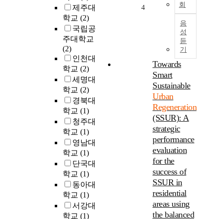
i
회
g
제주대
4
c
e
학교
(2)
u
음
n
국립공
l
성
e
주대학교
t
듣
r
(2)
u
기
a
인천대
r
Towards
t
학교
(2)
e
Smart
i
i
세명대
o
Sustainable
n
학교
(2)
n
Urban
t
경북대
i
Regeneration
h
학교
(1)
n
(SSUR): A
a
청주대
K
strategic
t
학교
(1)
o
i
performance
영남대
r
t
evaluation
e
학교
(1)
f
for the
a
단국대
o
success of
h
학교
(1)
c
SSUR in
a
동아대
u
s
residential
학교
(1)
s
d
areas using
서강대
e
e
the balanced
학교
(1)
s