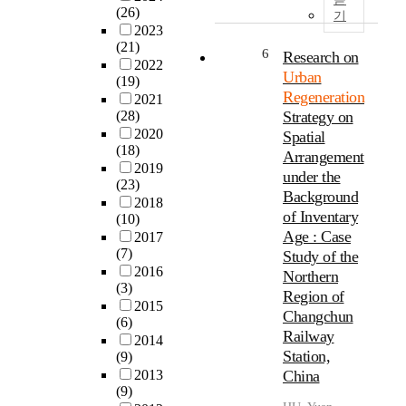
c
g
(26)
e
u
기
e
o
2023
s
n
o
v
(21)
e
i
6
Research on
f
e
2022
n
t
c
Urban
r
(19)
t
i
i
Regeneration
n
2021
s
e
t
(28)
Strategy on
m
t
s
i
2020
e
Spatial
u
f
e
(18)
n
Arrangement
d
o
s
2019
t
under the
y
r
h
(23)
e
Background
a
p
a
2018
s
i
of Inventary
r
(10)
s
t
m
o
Age : Case
2017
b
a
s
d
(7)
Study of the
e
b
t
u
2016
c
Northern
l
o
(3)
c
o
Region of
i
i
2015
t
m
Changchun
s
(6)
n
i
e
h
Railway
2014
v
o
i
e
Station,
(9)
e
n
n
s
2013
China
s
a
c
p
(9)
t
c
r
r