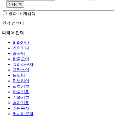
상세검색
결과 내 재검색
인기 검색어
다국어 입력
히라가나
가타카나
중국어
한글고어
그리스문자
프랑스어
독일어
히브리어
괄호기호
학술기호
기술기호
첨자기호
라틴문자
러시아문자