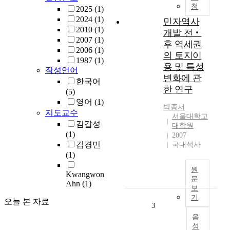
청
2025
(1)
2024
(1)
민자역사
2010
(1)
개발 전‧
2007
(1)
후 역세권
2006
(1)
의 토지이
1987
(1)
용 및 특성
작성언어
변화에 관
한국어
한 연구
(5)
영어
(1)
박종서
지도교수
서울대학교
김갑성
대학원
(1)
2007
김경민
국내석사
(1)
원
Kwangwon
문
Ahn
(1)
보
기
오늘 본 자료
3
음
성