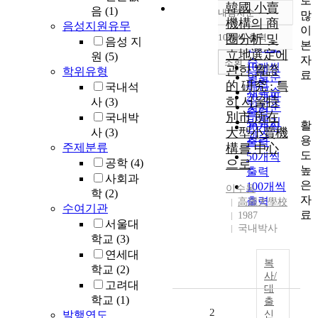
로
韓國 小賣
음
(1)
내림차순
많
정확도
機構의 商
음성지원유무
이
순
10개씩 출력
圈分析 및
음성 지
내림차순
본
인기도
立地選定에
원
(5)
자
순
조회
10개씩
관한 實證
학위유형
료
연도순
출력
的 硏究 : 특
국내석
제목순
20개씩
히 서울特
사
(3)
저자순
출력
別市 所在
국내박
발행기
활
30개씩
大型小賣機
사
(3)
관순
용
출력
주제분류
構를 中心
도
50개씩
공학
(4)
으로
높
출력
사회과
은
100개씩
이수동
학
(2)
자
출력
高麗大學校
수여기관
료
1987
서울대
국내박사
학교
(3)
연세대
복
학교
(2)
사/
고려대
대
학교
(1)
출
2
발행연도
신