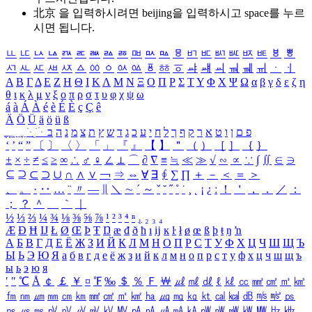
北京 을 입력하시려면
beijing
을 입력하시고 space를 누르
시면 됩니다.
ㅥ
ㅦ
ㅧ
ㅨ
ㅩ
ㅪ
ㅫ
ㅬ
ㅭ
ㅮ
ㅯ
ㅰ
ㅱ
ㅲ
ㅳ
ㅴ
ㅵ
ㅶ
ㅷ
ㅸ
ㅹ
ㅺ
ㅻ
ㅼ
ㅽ
ㅾ
ㅿ
ㆀ
ㆁ
ㆂ
ㆃ
ㆄ
ㆅ
ㆆ
ㆇ
ㆈ
ㆉ
ㆊ
ㆋ
ㆌ
ㆍ
ㆎ
Α
Β
Γ
Δ
Ε
Ζ
Η
Θ
Ι
Κ
Λ
Μ
Ν
Ξ
Ο
Π
Ρ
Σ
Τ
Υ
Φ
Χ
Ψ
Ω
α
β
γ
δ
ε
ζ
η
θ
ι
κ
λ
μ
ν
ξ
ο
π
ρ
σ
τ
υ
φ
χ
ψ
ω
á
à
Á
À
é
è
É
È
ç
Ç
ê
Ä
Ö
Ü
ä
ö
ü
ß
ְ
ֳ
ֲ
ֱ
ָ
ַ
ֵ
ֶ
ִ
ֹ
ּ
ֻ
ׂ
ׁ
ּ
ב
ה
נ
מ
צ
ת
ץ
ש
ד
ג
כ
ע
י
ח
ל
ך
ף
ק
ר
א
ט
ו
ן
ם
פ
‘
’
“
”
〔
〕
〈
〉
「
」
『
』
【
】
＂
（
）
［
］
｛
｝
±
×
÷
≠
≤
≥
∞
∴
♂
♀
∠
⊥
⌒
∂
∇
≡
≒
≪
≫
√
∽
∝
∵
∫
∬
∈
∋
⊆
⊇
⊂
⊃
∪
∩
∧
∨
￢
⇒
⇔
∀
∃
∮
∑
∏
＋
－
＜
＝
＞
、
。
·
‥
…
¨
〃
―
∥
＼
∼
´
～
ˇ
˘
˝
˚
˙
¸
˛
¡
¿
ː
！
＇
，
．
／
：
；
？
＾
＿
｀
｜
½
⅓
⅔
¼
¾
⅛
⅜
⅝
⅞
¹
²
³
⁴
ⁿ
₁
₂
₃
₄
Æ
Ð
Ħ
Ĳ
Ł
Ø
Œ
Þ
Ŧ
Ŋ
æ
đ
ð
ħ
ı
ĳ
ĸ
ŀ
ł
ø
œ
ß
þ
ŧ
ŋ
ŉ
А
Б
В
Г
Д
Е
Ё
Ж
З
И
Й
К
Л
М
Н
О
П
Р
С
Т
У
Ф
Х
Ц
Ч
Ш
Щ
Ъ
Ы
Ь
Э
Ю
Я
а
б
в
г
д
е
ё
ж
з
и
й
к
л
м
н
о
п
р
с
т
у
ф
х
ц
ч
ш
щ
ъ
ы
ь
э
ю
я
′
″
℃
Å
￠
￡
￥
¤
℉
‰
＄
％
Ｆ
￦
㎕
㎖
㎗
ℓ
㎘
㏄
㎣
㎤
㎥
㎦
㎙
㎚
㎛
㎜
㎝
㎞
㎟
㎠
㎡
㎢
㏊
㎍
㎎
㎏
㏏
㎈
㎉
㏈
㎧
㎨
㎰
㎱
㎲
㎳
㎴
㎵
㎶
㎷
㎸
㎹
㎀
㎁
㎂
㎃
㎄
㎺
㎻
㎽
㎾
㎿
㎐
㎑