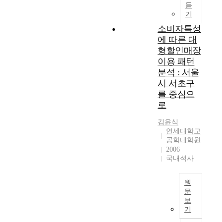
듣
기
소비자특성
에 따른 대
형할인매장
이용 패턴
분석 : 서울
시 서초구
를 중심으
로
김윤식
연세대학교
공학대학원
2006
국내석사
원
문
보
T
기
h