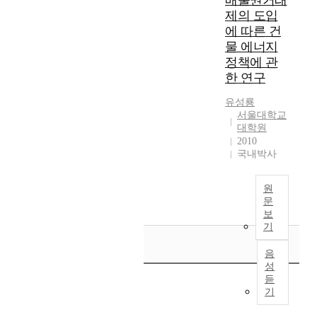
배출권거래
t
국
제의 도입
v
i
내
i
에 따른 건
n
외
o
물 에너지
t
를
r
정책에 관
e
막
p
한 연구
r
론
a
v
하
t
유성룡
e
고
t
서울대학교
n
인
e
대학원
t
간
2010
r
i
국내박사
의
n
o
일
s
n
상
h
원
o
에
o
문
n
큰
p
보
h
영
p
기
o
향
i
u
을
음
n
s
성
미
g
i
듣
쳤
a
기
n
으
t
g
며
l