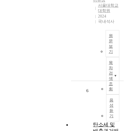
이유정
t
c
서울대학교
e
t
대학원
s
o
2024
t
f
국내석사
h
w
e
h
i
원
i
문
m
c
보
p
2
h
기
a
0
c
c
2
o
목
t
0
n
차
o
년
s
검
f
에
u
색
g
발
조
m
o
회
생
e
6
v
한
r
e
음
코
s
성
r
로
'
듣
n
나
b
기
m
1
e
e
탄소세 및
9
h
n
는
a