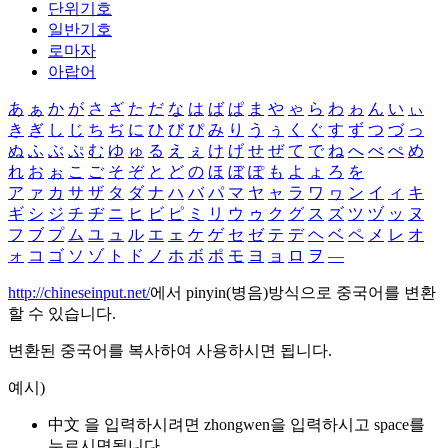
단위기호
일반기호
로마자
아랍어
あ
ぁ
か
が
さ
ざ
た
だ
な
は
ば
ぱ
ま
や
ゃ
ら
わ
ゎ
ん
い
ぃ
き
ぎ
し
じ
ち
ぢ
に
ひ
び
ぴ
み
り
う
ぅ
く
ぐ
す
ず
つ
づ
っ
ぬ
ふ
ぶ
ぷ
む
ゆ
ゅ
る
え
ぇ
け
げ
せ
ぜ
て
で
ね
へ
べ
ぺ
め
れ
お
ぉ
こ
ご
そ
ぞ
と
ど
の
ほ
ぼ
ぽ
も
よ
ょ
ろ
を
ア
ァ
カ
サ
ザ
タ
ダ
ナ
ハ
バ
パ
マ
ヤ
ャ
ラ
ワ
ヮ
ン
イ
ィ
キ
ギ
シ
ジ
チ
ヂ
ニ
ヒ
ビ
ピ
ミ
リ
ウ
ゥ
ク
グ
ス
ズ
ツ
ヅ
ッ
ヌ
フ
ブ
プ
ム
ユ
ュ
ル
エ
ェ
ケ
ゲ
セ
ゼ
テ
デ
ヘ
ベ
ペ
メ
レ
オ
ォ
コ
ゴ
ソ
ゾ
ト
ド
ノ
ホ
ボ
ポ
モ
ヨ
ョ
ロ
ヲ
―
http://chineseinput.net/
에서 pinyin(병음)방식으로 중국어를 변환
할 수 있습니다.
변환된 중국어를 복사하여 사용하시면 됩니다.
예시)
中文 을 입력하시려면
zhongwen
을 입력하시고 space를
누르시면됩니다.