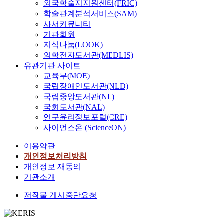
의
e
외국학술지지원센터(FRIC)
u
제
s
학술관계분석서비스(SAM)
l
한
t
사서커뮤니티
m
은
o
기관회원
e
사
a
지식나눔(LOOK)
t
람
t
의학전자도서관(MEDLIS)
r
들
r
유관기관 사이트
o
의
a
교육부(MOE)
p
새
d
국립장애인도서관(NLD)
o
로
e
국립중앙도서관(NL)
l
운
a
국회도서관(NAL)
i
감
r
연구윤리정보포털(CRE)
t
염
e
사이언스온 (ScienceON)
a
병
a
n
에
.
이용약관
a
대
T
개인정보처리방침
r
한
h
개인정보 재동의
e
불
e
기관소개
a
안
m
,
감
a
저작물 게시중단요청
f
과
t
o
인
e
c
식
r