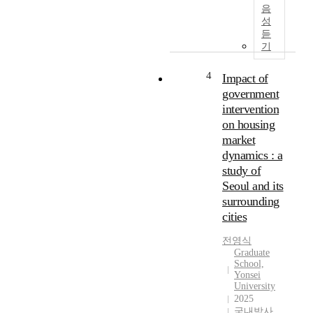
e
음
p
성
u
듣
r
기
p
o
4
Impact of
s
government
e
intervention
o
on housing
f
market
t
dynamics : a
h
study of
i
Seoul and its
s
s
surrounding
t
cities
u
d
전영식
Graduate
y
School,
i
Yonsei
s
University
t
2025
h
국내박사