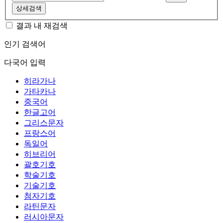
상세검색
결과 내 재검색
인기 검색어
다국어 입력
히라가나
가타카나
중국어
한글고어
그리스문자
프랑스어
독일어
히브리어
괄호기호
학술기호
기술기호
첨자기호
라틴문자
러시아문자