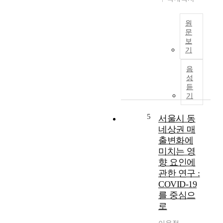
a
t
원
t
문
h
보
T
e
기
h
a
i
n
음
s
a
성
s
듣
l
t
기
y
u
s
d
5
서울시 동
i
y
s
네상권 매
i
o
출변화에
n
f
미치는 영
v
t
향 요인에
e
h
관한 연구 :
s
e
COVID-19
t
i
를 중심으
i
m
g
로
p
a
a