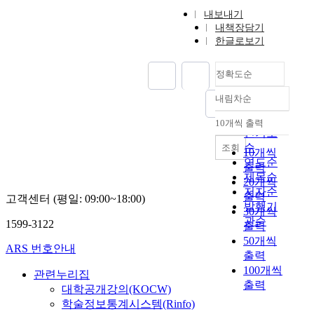
m
특
a
내보내기
a
히
r
내책장담기
r
개
g
한글로보기
k
인
e
e
의
-
정확도순
t
이
s
d
동
c
내림차순
y
정확도
성
a
n
순
에
l
10개씩 출력
내림차순
a
인기도
가
e
m
순
장
조회
d
10개씩
i
큰
연도순
i
출력
c
영
제목순
s
20개씩
s
향
c
저자순
출력
고객센터 (평일: 09:00~18:00)
i
력
o
발행기
30개씩
n
을
u
관순
1599-3122
출력
t
미
n
50개씩
h
쳤
t
ARS 번호안내
출력
e
다
s
100개씩
.
관련누리집
t
출력
S
이
대학공개강의(KOCW)
o
e
동
r
학술정보통계시스템(Rinfo)
o