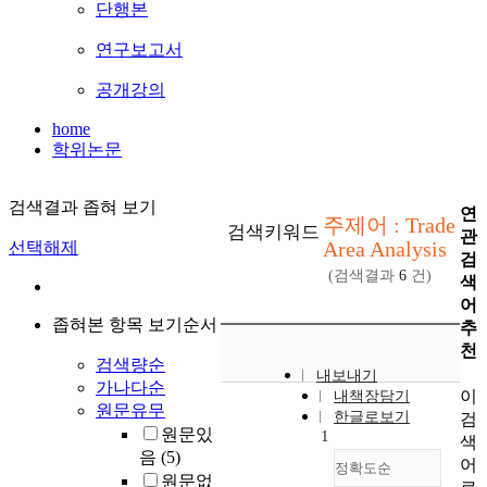
단행본
연구보고서
공개강의
home
학위논문
검색결과 좁혀 보기
연
주제어 : Trade
검색키워드
관
Area Analysis
선택해제
검
(검색결과
6
건)
색
어
좁혀본 항목 보기순서
추
천
검색량순
내보내기
가나다순
이
내책장담기
원문유무
한글로보기
검
원문있
1
색
음
(5)
어
정확도순
원문없