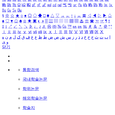
㎒
㎓
㎔
Ω
㏀
㏁
㎊
㎋
㎌
㏖
㏅
㎭
㎮
㎯
㏛
㎩
㎪
㎫
㎬
㏝
㏐
㏓
㏃
㏉
㏜
㏆
§
※
☆
★
○
●
◎
◇
◆
□
■
△
▽
→
←
↑
↓
↔
〓
◁
◀
▷
▶
♤
♠
♡
♥
♧
♣
⊙
◈
▣
◐
◑
▒
▤
▥
▨
▧
▦
▩
♨
☏
☎
☜
☞
¶
†
‡
↕
↗
↙
↖
↘
♭
♩
♪
♬
㉿
㈜
№
㏇
™
㏂
㏘
℡
＃
＆
＊
＠
ª
º
ⅰ
ⅱ
ⅲ
ⅳ
ⅴ
ⅵ
ⅶ
ⅷ
ⅸ
ⅹ
Ⅰ
Ⅱ
Ⅲ
Ⅳ
Ⅴ
Ⅵ
Ⅶ
Ⅷ
Ⅸ
Ⅹ
ا
ب
ت
ث
ج
ح
خ
د
ذ
ر
ز
س
ش
ص
ض
ط
ظ
ع
غ
ف
ق
ک
ل
م
ن
ه
و
ی
닫기
통합검색
국내학술논문
학위논문
해외학술논문
학술지