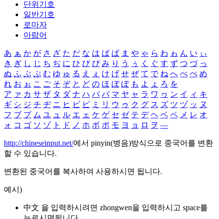
단위기호
일반기호
로마자
아랍어
あ
ぁ
か
が
さ
ざ
た
だ
な
は
ば
ぱ
ま
や
ゃ
ら
わ
ゎ
ん
い
ぃ
き
ぎ
し
じ
ち
ぢ
に
ひ
び
ぴ
み
り
う
ぅ
く
ぐ
す
ず
つ
づ
っ
ぬ
ふ
ぶ
ぷ
む
ゆ
ゅ
る
え
ぇ
け
げ
せ
ぜ
て
で
ね
へ
べ
ぺ
め
れ
お
ぉ
こ
ご
そ
ぞ
と
ど
の
ほ
ぼ
ぽ
も
よ
ょ
ろ
を
ア
ァ
カ
サ
ザ
タ
ダ
ナ
ハ
バ
パ
マ
ヤ
ャ
ラ
ワ
ヮ
ン
イ
ィ
キ
ギ
シ
ジ
チ
ヂ
ニ
ヒ
ビ
ピ
ミ
リ
ウ
ゥ
ク
グ
ス
ズ
ツ
ヅ
ッ
ヌ
フ
ブ
プ
ム
ユ
ュ
ル
エ
ェ
ケ
ゲ
セ
ゼ
テ
デ
ヘ
ベ
ペ
メ
レ
オ
ォ
コ
ゴ
ソ
ゾ
ト
ド
ノ
ホ
ボ
ポ
モ
ヨ
ョ
ロ
ヲ
―
http://chineseinput.net/
에서 pinyin(병음)방식으로 중국어를 변환
할 수 있습니다.
변환된 중국어를 복사하여 사용하시면 됩니다.
예시)
中文 을 입력하시려면
zhongwen
을 입력하시고 space를
누르시면됩니다.