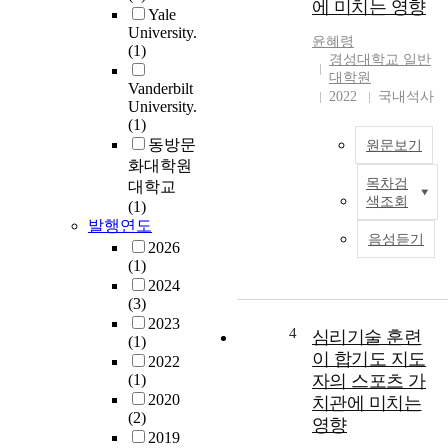
에 미치는 영향
s
n
Yale
q
c
University.
윤혜령
u
e
(1)
경성대학교 일반
a
o
대학원
l
Vanderbilt
f
2022
국내석사
i
University.
s
(1)
t
i
동방문
a
원문보기
n
화대학원
t
g
목차검
i
대학교
l
색조회
v
(1)
e
발행연도
e
-
음성듣기
c
2026
p
(1)
a
e
2024
s
r
(3)
e
s
2023
s
o
4
심리기술 훈련
(1)
t
n
이 합기도 지도
2022
u
h
(1)
자의 스포츠 가
d
o
2020
치관에 미치는
y
u
(2)
영향
i
s
2019
s