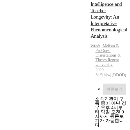
S
m
a
o
Intelligence and
e
e
l
u
Teacher
o
n
i
p
Longevity: An
u
t
t
A
Interpretative
l
o
a
B
Phenomenological
w
f
t
A
Analysis
e
s
i
B
r
p
v
e
Wredt, Melissa B
e
o
e
x
ProQuest
s
r
c
p
Dissertations &
e
Theses Regent
t
a
e
University
l
v
s
r
2020
3
e
a
e
i
해외박사(DDOD)
0
c
l
s
m
t
u
t
e
e
e
원문보기
u
n
d
s
d
t
소속기관이 구
a
a
y
a
독 중이 아닌 경
n
m
w
l
우 오후 4시부
터 익일 오전 9
d
o
a
d
시까지 원문보
i
n
s
e
기가 가능합니
n
g
u
s
다.
t
H