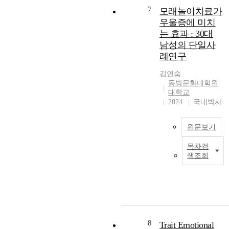
n
T
perceived advantages
w
7
모래놀이치료가
e
)
of response-guided
e
우울증에 미치
p
i
decision-making.
r
는 효과 : 30대
a
n
Future research is
e
남성의 단일사
r
f
needed to understand
i
례연구
t
l
the generality of these
n
i
u
results better.
t
김연숙
c
e
e
A
동방문화대학원
i
n
r
B
대학교
p
c
v
A
2024
국내박사
a
e
i
B
n
s
e
(
원문보기
t
t
w
A
s
h
e
s
목차검
l
e
d
i
색조회
i
d
,
n
v
e
a
g
i
(
v
n
l
n
A
e
d
e
g
C
l
a
-
i
T
o
q
g
n
)
p
8
u
r
Trait Emotional