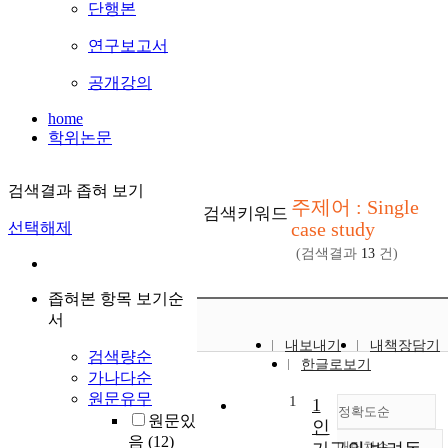
단행본
연구보고서
공개강의
home
학위논문
검색결과 좁혀 보기
주제어 : Single
검색키워드
case study
선택해제
(검색결과
13
건)
좁혀본 항목 보기순
서
내보내기
내책장담기
검색량순
한글로보기
가나다순
원문유무
1
1
정확도순
원문있
인
음
(12)
내림차순