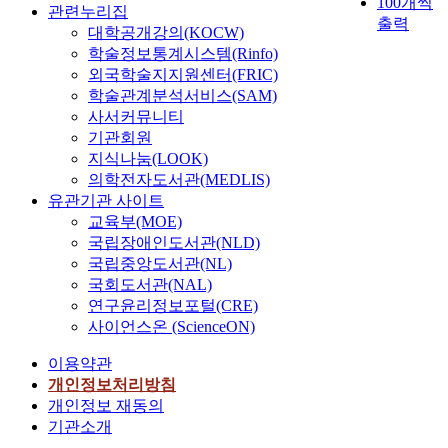
100개씩
관련누리집
a
d
impacted his job
p
출력
대학공개강의(KOCW)
i
o
satisfaction, workplace
a
학술정보통계시스템(Rinfo)
r
A
performance, and
c
e
외국학술지지원센터(FRIC)
s
length of service. The
e
.
w
학술관계분석서비스(SAM)
s
participant was also
t
a
o
사서커뮤니티
asked to provide
o
s
c
기관회원
experiential advice to
s
u
i
educators. To address
t
지식나눔(LOOK)
s
a
the second research
u
의학전자도서관(MEDLIS)
e
t
question, the
d
유관기관 사이트
(
d
(
i
researcher used the
y
교육부(MOE)
.
3
t
A
o
experiential advice to
t
국립장애인도서관(NLD)
7
o
C
n
identify embedded EI
h
국립중앙도서관(NL)
c
T
i
traits. To address the
e
국회도서관(NAL)
,
o
)
n
third research question,
c
연구윤리정보포털(CRE)
n
J
the researcher
a
사이언스온 (ScienceON)
d
C
administered the
u
)
u
i
TEIQue (Petrides,
s
이용약관
c
t
2009) to the
e
개인정보처리방침
t
y
participant and the
s
개인정보 재동의
a
a
TEIQue-360° to the
a
기관소개
n
n
researcher to obtain the
n