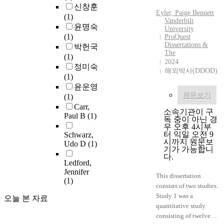
n
o
신창훈
o
Eyler, Paige Bennett
c
i
(1)
f
Vanderbilt
e
n
윤명숙
a
University
o
v
(1)
c
ProQuest
f
Dissertations &
e
박헌국
o
The
r
s
(1)
m
2024
a
t
정미숙
p
해외박사(DDOD)
i
i
(1)
a
s
g
윤운영
n
i
원문보기
a
(1)
i
n
t
Carr,
o
소속기관이 구
g
Paul B
(1)
e
n
독 중이 아닌 경
a
h
우 오후 4시부
a
터 익일 오전 9
Schwarz,
c
o
n
시까지 원문보
Udo D
(1)
h
w
i
기가 가능합니
i
P
다.
m
Ledford,
l
s
a
.
Jennifer
d
y
This dissertation
l
(1)
a
c
consists of two studies.
.
s
h
Study 1 was a
T
오늘 본 자료
a
o
quantitative study
o
s
l
consisting of twelve
t