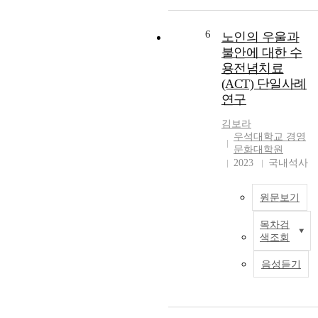
i
o
SCDs. Study 2
h
n
g
consisted of a survey
i
g
i
to evaluate expert
s
6
노인의 우울과
l
c
perspectives regarding
e
불안에 대한 수
e
a
SCD practices. These
n
용전념치료
m
l
studies evaluated the
d
(ACT) 단일사례
o
S
impact of response-
,
연구
t
k
guided decision-
f
9
h
i
making on outcomes
i
김보라
e
l
compared to a priori
v
우석대학교 경영
r
l
decisions. They also
e
문화대학원
.
s
explored researchers'
p
2023
국내석사
T
T
perspectives on pre-
a
o
r
established decision-
r
원문보기
d
a
making within the
t
o
i
framework of SCDs.
i
목차검
t
n
Findings suggest that
c
색조회
h
i
research decisions
i
i
n
should primarily be
p
음성듣기
s
g
influenced by design
a
.
,
(
and resource-related
n
n
P
factors rather than
t
i
S
relying solely on the
s