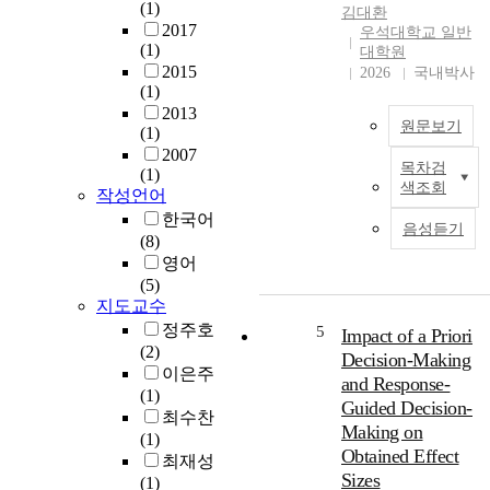
e
(1)
김대환
t
h
2017
우석대학교 일반
o
o
(1)
대학원
u
l
2015
2026
국내박사
n
d
(1)
d
s
2013
원문보기
e
(1)
r
r
2007
e
목차검
s
(1)
T
g
색조회
t
작성언어
h
a
a
i
한국어
r
음성듣기
n
s
(8)
d
d
s
영어
i
t
t
(5)
n
h
지도교수
u
g
e
d
정주호
t
5
Impact of a Priori
e
y
(2)
h
Decision-Making
x
a
이은주
e
and Response-
p
i
(1)
d
,
Guided Decision-
e
m
최수찬
e
Making on
r
e
(1)
a
Obtained Effect
i
d
최재성
t
Sizes
e
t
(1)
h
,