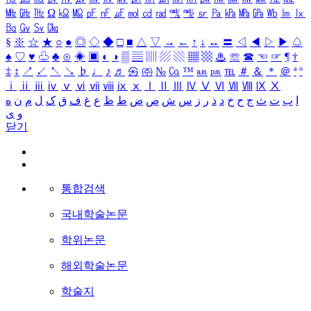
㎒
㎓
㎔
Ω
㏀
㏁
㎊
㎋
㎌
㏖
㏅
㎭
㎮
㎯
㏛
㎩
㎪
㎫
㎬
㏝
㏐
㏓
㏃
㏉
㏜
㏆
§
※
☆
★
○
●
◎
◇
◆
□
■
△
▽
→
←
↑
↓
↔
〓
◁
◀
▷
▶
♤
♠
♡
♥
♧
♣
⊙
◈
▣
◐
◑
▒
▤
▥
▨
▧
▦
▩
♨
☏
☎
☜
☞
¶
†
‡
↕
↗
↙
↖
↘
♭
♩
♪
♬
㉿
㈜
№
㏇
™
㏂
㏘
℡
＃
＆
＊
＠
ª
º
ⅰ
ⅱ
ⅲ
ⅳ
ⅴ
ⅵ
ⅶ
ⅷ
ⅸ
ⅹ
Ⅰ
Ⅱ
Ⅲ
Ⅳ
Ⅴ
Ⅵ
Ⅶ
Ⅷ
Ⅸ
Ⅹ
ا
ب
ت
ث
ج
ح
خ
د
ذ
ر
ز
س
ش
ص
ض
ط
ظ
ع
غ
ف
ق
ک
ل
م
ن
ه
و
ی
닫기
통합검색
국내학술논문
학위논문
해외학술논문
학술지