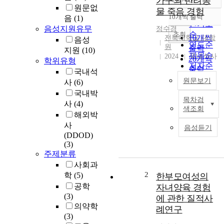
가구의 반려동
정확도
원문없
물 죽음 경험
순
10개씩 출력
음
(1)
내림차순
인기도
음성지원유무
정수경
순
조회
10개씩
전북대학교 대학
음성
연도순
원
출력
지원
(10)
제목순
2024
국내석사
20개씩
학위유형
저자순
출력
국내석
발행기
30개씩
원문보기
사
(6)
관순
출력
국내박
목차검
50개씩
T
사
(4)
색조회
출력
h
해외박
100개씩
i
사
음성듣기
출력
s
(DDOD)
s
(3)
t
주제분류
u
사회과
d
2
학
(5)
한부모여성의
y
공학
자녀양육 경험
a
(3)
에 관한 질적사
i
의약학
례연구
m
(3)
s