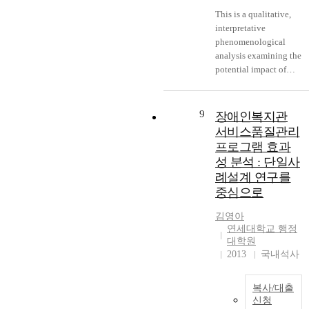
t
i
e
a
This is a qualitative,
i
g
r
p
interpretative
l
n
v
k
phenomenological
i
)
i
i
analysis examining the
z
e
d
potential impact of
e
w
o
trait emotional
d
e
i
intelligence (EI) on
,
d
n
teacher longevity.
a
9
장애인복지관
b
s
Studies have shown
l
서비스품질관리
e
t
positive relationships
l
프로그램 효과
t
r
exist between trait EI
o
성 분석 : 단일사
w
u
and various
w
례설계 연구를
e
c
employment factors,
i
중심으로
e
t
including longevity
n
n
o
(Davis, 2006; De Vito,
g
김영아
D
r
2009), job performance
f
연세대학교 행정
e
s
(Mingwei et al., 2018),
o
대학원
c
.
organizational
r
2013
국내석사
e
,
T
commitment (Anari,
i
m
h
2012), and job
n
b
복사/대출
e
satisfaction (Anari,
-
신청
e
s
2012; Hollis et al.,
d