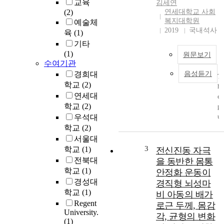
교육
김세연
t
(2)
연세대학교 사회
o
복지대학원
예술체
u
2019
국내석사
육
(1)
n
기타
d
(1)
원문보기
e
수여기관
r
경희대
음성듣기
T
s
학교
(2)
h
t
연세대
e
a
학교
(2)
p
n
u
우석대
d
r
학교
(2)
t
p
서울대
h
o
3
e
학교
(1)
전신진동 자극
s
e
전북대
을 동반한 몸통
e
x
학교
(1)
안정화 운동이
o
p
경성대
경직형 뇌성마
f
e
학교
(1)
비 아동의 배가
t
r
Regent
로근 두께, 몸감
h
i
University.
각, 균형의 변화
i
e
(1)