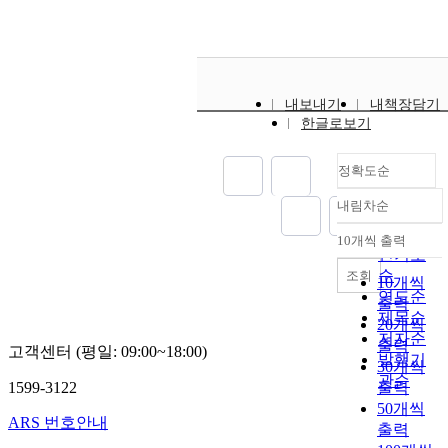
e
s
trait EI impact his job
i
m
a
satisfaction, workplace
f
i
f
performance, and
i
8
–
f
length of service?
c
s
i
RQ2:Which EI traits
s
t
l
내보내기
does the participant
내책장담기
i
r
i
한글로보기
identify as beneficial
t
.
u
a
for educators to
u
c
t
optimize?RQ3:What is
a
정확도순
t
e
the participant’s trait
t
u
d
EI profile?The
i
내림차순
정확도
r
w
researcher conducted a
o
순
10개씩 출력
e
i
semistructured
n
내림차순
인기도
d
t
interview with the
i
2
순
조회
q
10개씩
h
participant. To address
n
연도순
u
출력
t
the first research
t
3
제목순
e
h
20개씩
question, the
i
0
저자순
s
e
researcher conducted a
출력
m
고객센터 (평일: 09:00~18:00)
발행기
t
H
thematic analysis from
e
30개씩
관순
i
a
the interview
a
1599-3122
출력
o
p
transcripts and
n
50개씩
n
ARS 번호안내
k
identified how the
d
출력
n
i
participant’s trait EI
s