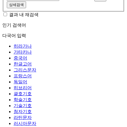
상세검색
결과 내 재검색
인기 검색어
다국어 입력
히라가나
가타카나
중국어
한글고어
그리스문자
프랑스어
독일어
히브리어
괄호기호
학술기호
기술기호
첨자기호
라틴문자
러시아문자