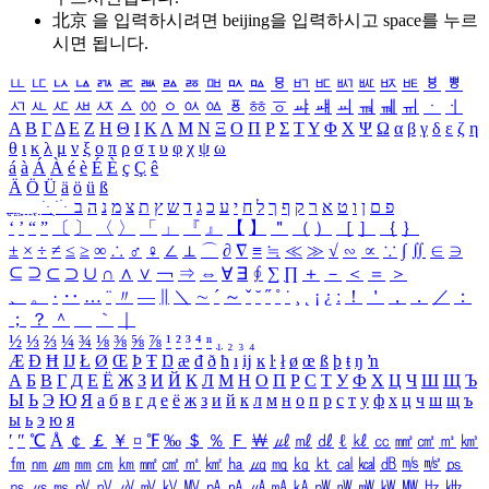
北京 을 입력하시려면
beijing
을 입력하시고 space를 누르
시면 됩니다.
ㅥ
ㅦ
ㅧ
ㅨ
ㅩ
ㅪ
ㅫ
ㅬ
ㅭ
ㅮ
ㅯ
ㅰ
ㅱ
ㅲ
ㅳ
ㅴ
ㅵ
ㅶ
ㅷ
ㅸ
ㅹ
ㅺ
ㅻ
ㅼ
ㅽ
ㅾ
ㅿ
ㆀ
ㆁ
ㆂ
ㆃ
ㆄ
ㆅ
ㆆ
ㆇ
ㆈ
ㆉ
ㆊ
ㆋ
ㆌ
ㆍ
ㆎ
Α
Β
Γ
Δ
Ε
Ζ
Η
Θ
Ι
Κ
Λ
Μ
Ν
Ξ
Ο
Π
Ρ
Σ
Τ
Υ
Φ
Χ
Ψ
Ω
α
β
γ
δ
ε
ζ
η
θ
ι
κ
λ
μ
ν
ξ
ο
π
ρ
σ
τ
υ
φ
χ
ψ
ω
á
à
Á
À
é
è
É
È
ç
Ç
ê
Ä
Ö
Ü
ä
ö
ü
ß
ְ
ֳ
ֲ
ֱ
ָ
ַ
ֵ
ֶ
ִ
ֹ
ּ
ֻ
ׂ
ׁ
ּ
ב
ה
נ
מ
צ
ת
ץ
ש
ד
ג
כ
ע
י
ח
ל
ך
ף
ק
ר
א
ט
ו
ן
ם
פ
‘
’
“
”
〔
〕
〈
〉
「
」
『
』
【
】
＂
（
）
［
］
｛
｝
±
×
÷
≠
≤
≥
∞
∴
♂
♀
∠
⊥
⌒
∂
∇
≡
≒
≪
≫
√
∽
∝
∵
∫
∬
∈
∋
⊆
⊇
⊂
⊃
∪
∩
∧
∨
￢
⇒
⇔
∀
∃
∮
∑
∏
＋
－
＜
＝
＞
、
。
·
‥
…
¨
〃
―
∥
＼
∼
´
～
ˇ
˘
˝
˚
˙
¸
˛
¡
¿
ː
！
＇
，
．
／
：
；
？
＾
＿
｀
｜
½
⅓
⅔
¼
¾
⅛
⅜
⅝
⅞
¹
²
³
⁴
ⁿ
₁
₂
₃
₄
Æ
Ð
Ħ
Ĳ
Ł
Ø
Œ
Þ
Ŧ
Ŋ
æ
đ
ð
ħ
ı
ĳ
ĸ
ŀ
ł
ø
œ
ß
þ
ŧ
ŋ
ŉ
А
Б
В
Г
Д
Е
Ё
Ж
З
И
Й
К
Л
М
Н
О
П
Р
С
Т
У
Ф
Х
Ц
Ч
Ш
Щ
Ъ
Ы
Ь
Э
Ю
Я
а
б
в
г
д
е
ё
ж
з
и
й
к
л
м
н
о
п
р
с
т
у
ф
х
ц
ч
ш
щ
ъ
ы
ь
э
ю
я
′
″
℃
Å
￠
￡
￥
¤
℉
‰
＄
％
Ｆ
￦
㎕
㎖
㎗
ℓ
㎘
㏄
㎣
㎤
㎥
㎦
㎙
㎚
㎛
㎜
㎝
㎞
㎟
㎠
㎡
㎢
㏊
㎍
㎎
㎏
㏏
㎈
㎉
㏈
㎧
㎨
㎰
㎱
㎲
㎳
㎴
㎵
㎶
㎷
㎸
㎹
㎀
㎁
㎂
㎃
㎄
㎺
㎻
㎽
㎾
㎿
㎐
㎑