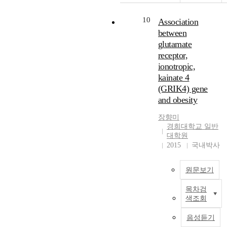
r
t
2017; Manhas, 2013);
e
1
2
u
however, specific
p
2
10
Association
0
d
descriptions of how a
t
between
1
y
teacher’s trait EI
h
glutamate
8
t
contributes to their
e
receptor,
a
a
longevity are lacking.
x
ionotropic,
n
r
This descriptive
p
d
kainate 4
g
phenomenological
l
.
M
e
study examines how
(GRIK4) gene
o
a
t
one teacher’s trait EI
r
and obesity
r
e
profile impacted his
a
c
d
장향미
job satisfaction,
t
h
경희대학교 일반
i
workplace
i
대학원
2
n
performance, and
o
2015
국내박사
0
s
length of service.
n
2
1
t
Therefore, the selected
o
0
9
r
methodological
f
원문보기
2
.
u
approach provided the
a
3
T
.
c
best data for the
s
목차검
h
t
색조회
following research
p
1
e
o
questions:RQ1:How
e
3
s
음성듣기
r
did the participant’s
c