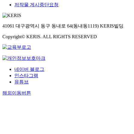
i
d
participant’s trait EI
d
저작물 게시중단요청
n
i
score. Then, the
c
-
m
researcher created a
o
d
p
trait EI profile of the
n
e
41061 대구광역시 동구 동내로 64(동내동1119) KERIS빌딩
l
participant using his
t
p
e
trait EI global score,
e
Copyright© KERIS. ALL RIGHTS RESERVED
t
m
factor scores, and facet
x
h
e
scores. The researcher
t
i
n
used the results from
o
n
t
this study to form
f
t
e
suggestions for future
t
e
d
studies regarding trait
h
네이버 블로그
r
a
EI and teacher
e
인스타그램
v
n
longevity.
p
유튜브
i
e
h
e
i
e
해외이동버튼
w
g
n
.
h
o
I
.
t
m
n
2
-
e
t
0
s
n
h
2
e
o
.
i
3
s