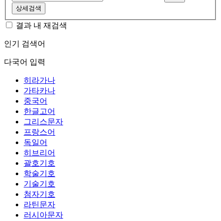
상세검색
결과 내 재검색
인기 검색어
다국어 입력
히라가나
가타카나
중국어
한글고어
그리스문자
프랑스어
독일어
히브리어
괄호기호
학술기호
기술기호
첨자기호
라틴문자
러시아문자