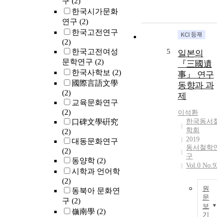
구
(2)
한국시가문화
연구
(2)
한국고전연구
(2)
한국고전여성
5
일본의
문학연구
(2)
『三國遺
한국사학보
(2)
事』 연구
國際言語文學
동향과 과
(2)
제
교육문화연구
(2)
이석환
口碑文學硏究
한국동서
학회
(2)
2019
대동문화연구
동서철학
(2)
구
동양학
(2)
Vol.0 No.9
시학과 언어학
(2)
원
동북아 문화연
문
구
(2)
보
嶺南學
(2)
기