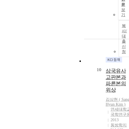
문
보
기
복
사/
대
출
신
청
10
삼국유사
고판본과
파른본의
위상
김상현 ( San
Hyun Kim )
연세대학
국학연구
2013
동방학지