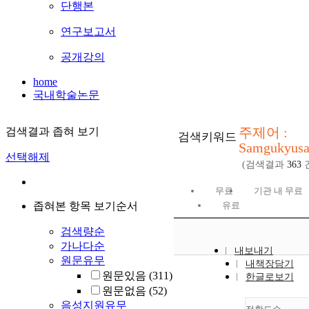
단행본
연구보고서
공개강의
home
국내학술논문
주제어 :
검색결과 좁혀 보기
검색키워드
Samgukyus
선택해제
(검색결과
363
무료
기관 내 무료
좁혀본 항목 보기순서
유료
검색량순
가나다순
내보내기
원문유무
내책장담기
원문있음
(311)
한글로보기
원문없음
(52)
음성지원유무