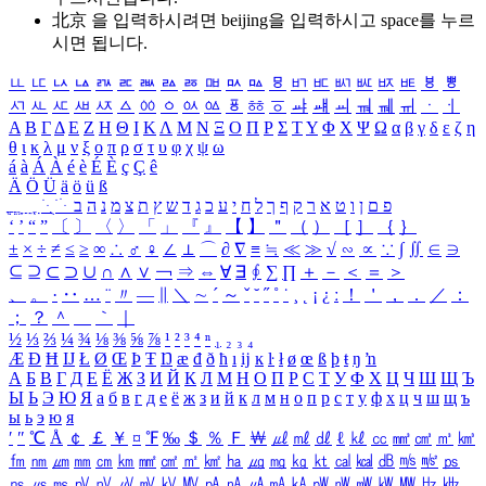
北京 을 입력하시려면
beijing
을 입력하시고 space를 누르
시면 됩니다.
ㅥ
ㅦ
ㅧ
ㅨ
ㅩ
ㅪ
ㅫ
ㅬ
ㅭ
ㅮ
ㅯ
ㅰ
ㅱ
ㅲ
ㅳ
ㅴ
ㅵ
ㅶ
ㅷ
ㅸ
ㅹ
ㅺ
ㅻ
ㅼ
ㅽ
ㅾ
ㅿ
ㆀ
ㆁ
ㆂ
ㆃ
ㆄ
ㆅ
ㆆ
ㆇ
ㆈ
ㆉ
ㆊ
ㆋ
ㆌ
ㆍ
ㆎ
Α
Β
Γ
Δ
Ε
Ζ
Η
Θ
Ι
Κ
Λ
Μ
Ν
Ξ
Ο
Π
Ρ
Σ
Τ
Υ
Φ
Χ
Ψ
Ω
α
β
γ
δ
ε
ζ
η
θ
ι
κ
λ
μ
ν
ξ
ο
π
ρ
σ
τ
υ
φ
χ
ψ
ω
á
à
Á
À
é
è
É
È
ç
Ç
ê
Ä
Ö
Ü
ä
ö
ü
ß
ְ
ֳ
ֲ
ֱ
ָ
ַ
ֵ
ֶ
ִ
ֹ
ּ
ֻ
ׂ
ׁ
ּ
ב
ה
נ
מ
צ
ת
ץ
ש
ד
ג
כ
ע
י
ח
ל
ך
ף
ק
ר
א
ט
ו
ן
ם
פ
‘
’
“
”
〔
〕
〈
〉
「
」
『
』
【
】
＂
（
）
［
］
｛
｝
±
×
÷
≠
≤
≥
∞
∴
♂
♀
∠
⊥
⌒
∂
∇
≡
≒
≪
≫
√
∽
∝
∵
∫
∬
∈
∋
⊆
⊇
⊂
⊃
∪
∩
∧
∨
￢
⇒
⇔
∀
∃
∮
∑
∏
＋
－
＜
＝
＞
、
。
·
‥
…
¨
〃
―
∥
＼
∼
´
～
ˇ
˘
˝
˚
˙
¸
˛
¡
¿
ː
！
＇
，
．
／
：
；
？
＾
＿
｀
｜
½
⅓
⅔
¼
¾
⅛
⅜
⅝
⅞
¹
²
³
⁴
ⁿ
₁
₂
₃
₄
Æ
Ð
Ħ
Ĳ
Ł
Ø
Œ
Þ
Ŧ
Ŋ
æ
đ
ð
ħ
ı
ĳ
ĸ
ŀ
ł
ø
œ
ß
þ
ŧ
ŋ
ŉ
А
Б
В
Г
Д
Е
Ё
Ж
З
И
Й
К
Л
М
Н
О
П
Р
С
Т
У
Ф
Х
Ц
Ч
Ш
Щ
Ъ
Ы
Ь
Э
Ю
Я
а
б
в
г
д
е
ё
ж
з
и
й
к
л
м
н
о
п
р
с
т
у
ф
х
ц
ч
ш
щ
ъ
ы
ь
э
ю
я
′
″
℃
Å
￠
￡
￥
¤
℉
‰
＄
％
Ｆ
￦
㎕
㎖
㎗
ℓ
㎘
㏄
㎣
㎤
㎥
㎦
㎙
㎚
㎛
㎜
㎝
㎞
㎟
㎠
㎡
㎢
㏊
㎍
㎎
㎏
㏏
㎈
㎉
㏈
㎧
㎨
㎰
㎱
㎲
㎳
㎴
㎵
㎶
㎷
㎸
㎹
㎀
㎁
㎂
㎃
㎄
㎺
㎻
㎽
㎾
㎿
㎐
㎑