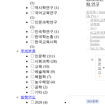
(1)
략 연구
역사학연구
(1)
표정옥 ( Jung
국어교육연구
Ok Pyo )
(1)
국제비교
인문과학연구
국학회
(1)
2013
민속학연구
(1)
비교한국
한국학논총
(1)
Comparati
Korean
한국교육사학
Studies
(1)
Vol.21 No.
주제분류
인문학
(311)
원
사회과학
(28)
문
교육
(10)
보
예술체육
(9)
기
2
복합학
(7)
농수해양
(4)
공학
(2)
기타
(2)
발행연도
2026
(4)