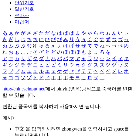
단위기호
일반기호
로마자
아랍어
あ
ぁ
か
が
さ
ざ
た
だ
な
は
ば
ぱ
ま
や
ゃ
ら
わ
ゎ
ん
い
ぃ
き
ぎ
し
じ
ち
ぢ
に
ひ
び
ぴ
み
り
う
ぅ
く
ぐ
す
ず
つ
づ
っ
ぬ
ふ
ぶ
ぷ
む
ゆ
ゅ
る
え
ぇ
け
げ
せ
ぜ
て
で
ね
へ
べ
ぺ
め
れ
お
ぉ
こ
ご
そ
ぞ
と
ど
の
ほ
ぼ
ぽ
も
よ
ょ
ろ
を
ア
ァ
カ
サ
ザ
タ
ダ
ナ
ハ
バ
パ
マ
ヤ
ャ
ラ
ワ
ヮ
ン
イ
ィ
キ
ギ
シ
ジ
チ
ヂ
ニ
ヒ
ビ
ピ
ミ
リ
ウ
ゥ
ク
グ
ス
ズ
ツ
ヅ
ッ
ヌ
フ
ブ
プ
ム
ユ
ュ
ル
エ
ェ
ケ
ゲ
セ
ゼ
テ
デ
ヘ
ベ
ペ
メ
レ
オ
ォ
コ
ゴ
ソ
ゾ
ト
ド
ノ
ホ
ボ
ポ
モ
ヨ
ョ
ロ
ヲ
―
http://chineseinput.net/
에서 pinyin(병음)방식으로 중국어를 변환
할 수 있습니다.
변환된 중국어를 복사하여 사용하시면 됩니다.
예시)
中文 을 입력하시려면
zhongwen
을 입력하시고 space를
누르시면됩니다.