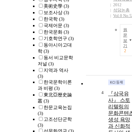
2012
美術史學
(3)
석당논총
보조사상
(3)
Vol.0 No.5
한국학
(3)
국제어문
(3)
원
한국문화
(3)
문
기호학연구
(3)
보
동아시아고대
기
학
(3)
2
동서 비교문학
저널
(3)
지역과 역사
(3)
한국문학이론
과 비평
(3)
4
『삼국유
東北亞歷史論
사』 스토
叢
(3)
리텔링의
한문교육논집
문화콘텐
(3)
고조선단군학
생성 욕망
(3)
과 신화적
선문화연구
(3)