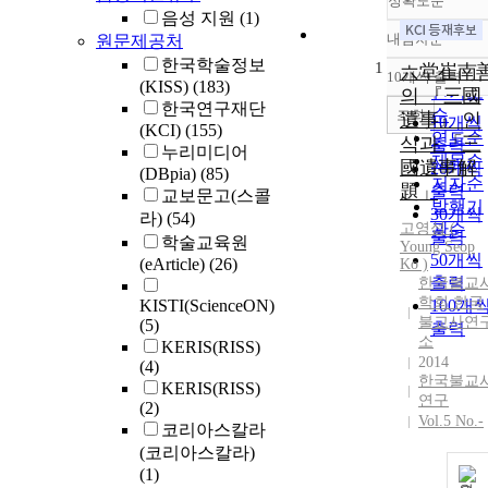
정확도순
음성 지원
(1)
내림차순
원문제공처
정확도
한국학술정보
1
순
六堂崔南
10개씩 출력
내림차
(KISS)
(183)
인기도
의 『三國
한국연구재단
순
조회
遺事』 인
10개씩
(KCI)
(155)
연도순
식과 「三
출력
누리미디어
제목순
國遺事解
20개씩
(DBpia)
(85)
저자순
題」
출력
교보문고(스콜
발행기
30개씩
라)
(54)
고영섭 (
관순
출력
학술교육원
Young Seop
50개씩
(eArticle)
(26)
Ko )
출력
한국불교
학회 한국
KISTI(ScienceON)
100개
불교사연
(5)
출력
소
KERIS(RISS)
2014
(4)
한국불교
KERIS(RISS)
연구
(2)
Vol.5 No.-
코리아스칼라
(코리아스칼라)
(1)