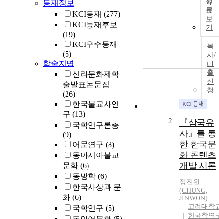
원
등재정보
문
KCI등재
(277)
보
KCI등재후보
기
(19)
KCI우수등재
복
(5)
사/
학술지명
대
출
신라문화제학
신
술발표논문집
청
(26)
한국불교사연
구
(13)
2
『삼국유
국학연구론총
사』를 통
(9)
한 한국문
어문연구
(8)
화 콘텐츠
동아시아불교
개발 시론
문화
(6)
동방학
(6)
정진원
한국사상과 문
(CHUNG,
화
(6)
JINWON)
고려대학
국학연구
(5)
한국학연
동악어문학
(5)