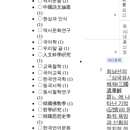
역사논총
(2)
문
中國語文論叢
보
(1)
기
현상과 인식
(1)
복
역사문화연구
사/
(1)
대
국어학
(1)
출
신
우리말 글
(1)
청
人文科學硏究
(1)
교육철학
(1)
7
최남선의
국어교육
(1)
『삼국유
한국연극학
(1)
해제(三國
동국사학
(1)
遺事解
동서철학연구
題)』에 나
(1)
타난 기억
韓國佛敎學
(1)
(記憶)의 
哲學硏究
(1)
화적 욕망
韓國思想史學
(1)
과 신화의
한국언어문화
정치적 전