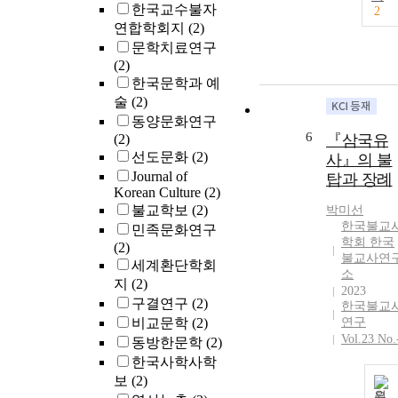
한국교수불자
2
연합학회지
(2)
문학치료연구
(2)
한국문학과 예
술
(2)
동양문화연구
6
(2)
『삼국유
선도문화
(2)
사』의 불
Journal of
탑과 장례
Korean Culture
(2)
불교학보
(2)
박미선
한국불교
민족문화연구
학회 한국
(2)
불교사연
세계환단학회
소
지
(2)
2023
구결연구
(2)
한국불교
비교문학
(2)
연구
Vol.23 No.
동방한문학
(2)
한국사학사학
보
(2)
원