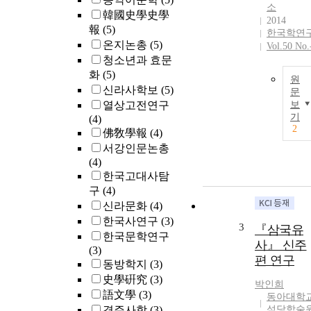
소
韓國史學史學
2014
報
(5)
한국학연
온지논총
(5)
Vol.50 No.
청소년과 효문
화
(5)
원
신라사학보
(5)
문
열상고전연구
보
기
(4)
2
佛敎學報
(4)
서강인문논총
(4)
한국고대사탐
구
(4)
신라문화
(4)
한국사연구
(3)
3
『삼국유
한국문학연구
사』 신주
(3)
편 연구
동방학지
(3)
史學硏究
(3)
박인희
語文學
(3)
동아대학
경주사학
(3)
석당학술