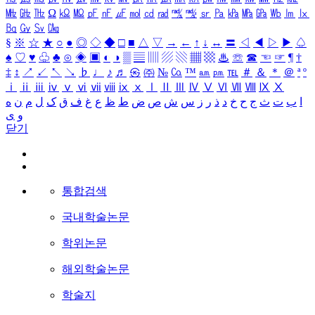
㎒
㎓
㎔
Ω
㏀
㏁
㎊
㎋
㎌
㏖
㏅
㎭
㎮
㎯
㏛
㎩
㎪
㎫
㎬
㏝
㏐
㏓
㏃
㏉
㏜
㏆
§
※
☆
★
○
●
◎
◇
◆
□
■
△
▽
→
←
↑
↓
↔
〓
◁
◀
▷
▶
♤
♠
♡
♥
♧
♣
⊙
◈
▣
◐
◑
▒
▤
▥
▨
▧
▦
▩
♨
☏
☎
☜
☞
¶
†
‡
↕
↗
↙
↖
↘
♭
♩
♪
♬
㉿
㈜
№
㏇
™
㏂
㏘
℡
＃
＆
＊
＠
ª
º
ⅰ
ⅱ
ⅲ
ⅳ
ⅴ
ⅵ
ⅶ
ⅷ
ⅸ
ⅹ
Ⅰ
Ⅱ
Ⅲ
Ⅳ
Ⅴ
Ⅵ
Ⅶ
Ⅷ
Ⅸ
Ⅹ
ا
ب
ت
ث
ج
ح
خ
د
ذ
ر
ز
س
ش
ص
ض
ط
ظ
ع
غ
ف
ق
ک
ل
م
ن
ه
و
ی
닫기
통합검색
국내학술논문
학위논문
해외학술논문
학술지