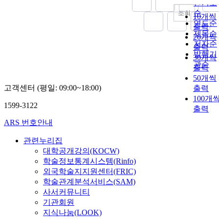
인기도
순
조회
10개씩
연도순
출력
제목순
20개씩
저자순
출력
발행기
30개씩
관순
출력
50개씩
고객센터 (평일: 09:00~18:00)
출력
100개
1599-3122
출력
ARS 번호안내
관련누리집
대학공개강의(KOCW)
학술정보통계시스템(Rinfo)
외국학술지지원센터(FRIC)
학술관계분석서비스(SAM)
사서커뮤니티
기관회원
지식나눔(LOOK)