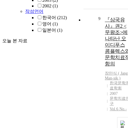
2003
(2)
2002
(1)
작성언어
한국어
(212)
9
『삼국유
영어
(1)
사』권2 <
일본어
(1)
무왕조>에
나타난 오
오늘 본 자료
이디푸스
콤플렉스
문학치료
함의
장만식 ( Jang
Man-sik )
한국문학
료학회
2007
문학치료
구
Vol.6 No.-
원