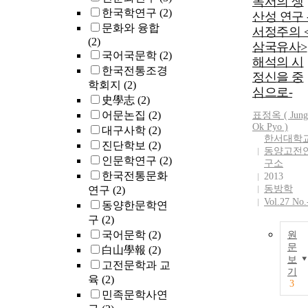
독서의 생
한국학연구
(2)
산성 연구 
문화와 융합
서정주의 
(2)
삼국유사>
국어국문학
(2)
해석의 시
한국전통조경
정신을 중
학회지
(2)
심으로-
史學志
(2)
어문논집
(2)
표정옥 ( Jung
Ok Pyo )
대구사학
(2)
한서대학
진단학보
(2)
동양고전
인문학연구
(2)
구소
한국전통문화
2013
동방학
연구
(2)
Vol.27 No.
동양한문학연
구
(2)
국어문학
(2)
원
문
白山學報
(2)
보
고전문학과 교
기
육
(2)
3
민족문학사연