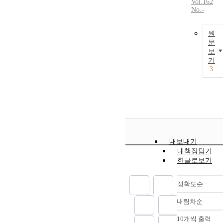
Vol.162
No.-
원
문
보
기
3
내보내기
내책장담기
한글로보기
정확도순
내림차순
정확도
순
10개씩 출력
내림차