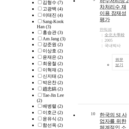
하수처리장 2
김형수
(7)
address technical,
requirements (i.e.,
차처리수 재
고광백
(4)
regulatory, and
"social reuse
이용 잠재성
이태진
(4)
social gaps in
equilibrium"). I
평가
Sang-Kook
sustainable urban
concluded that an
Han
(3)
wastewater system
important way to
안익성
홍승관
(3)
and greywater
improve the
全北大學校
Am Jang
(3)
policy through
environment for
2005
강준원
(2)
research and
reuse was to assist
국내박사
innovation,
이상호
(2)
researchers in
adopting a
윤재은
(2)
obtaining
원문
holistic, systems
supplemental
최웅철
(2)
보기
perspective to
knowledge about
이혁재
(2)
realize the water
data they desired,
신지태
(2)
security,
thus supporting
박은찬
(2)
environmental,
their achievement
趙忠鎬
(2)
and social benefits
of personal
Tae-Jin Lee
of greywater reuse.
equilibrium. This
(2)
The main research
could be done by
배병렬
(2)
question is: How
facilitating more
이호근
(2)
can greywater
10
한국의 SI 사
structured and
윤유식
(2)
treatment
intentional
업자를 위한
함선옥
(2)
technologies and
“conversations”
체계적인 소