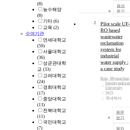
(8)
음성
농수해양
듣기
(8)
기타
(6)
2
Pilot scale UF-
교육
(2)
RO based
수여기관
wastewater
연세대학교
reclamation
(59)
system for
서울대학교
industrial
(36)
water supply :
성균관대학
a case study
교
(33)
고려대학교
Kim, Myungchan
(24)
Sungkyunkwa
경희대학교
University
(17)
2025
국내박사
중앙대학교
(13)
전북대학교
원문
(11)
보기
국민대학교
(7)
목차