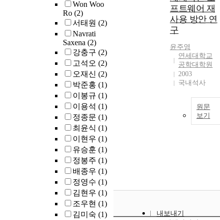
greywater reuse
Won Woo
between data
프트웨어 재
Ro
(2)
policies contribute
creators and data
사용 방안 연
서태원
(2)
to sustainable
reusers with the
구
urban water
Navrati
purpose to
Saxena
(2)
systems based on
influence the data
윤주영
강충구
(2)
the SETs (Social-
that are created in
연세대학교
Ecological-
고석오
(2)
the first place. My
공학대학원
Technological
오재신
(2)
findings about the
2003
Systems)
국내석사
knowledge
박준홍
(1)
framework?The
researchers lack
이봉규
(1)
first study
about data and the
이용석
(1)
원문
conducted a
ways they seek to
보기
정종문
(1)
systematic
obtain it will be of
최윤식
(1)
literature review of
interest to data
이현우
(1)
urban wastewater,
reusers to gain a
유승훈
(1)
covering historical
broader
정봉주
(1)
sources, treatment
perspective on
technologies,
배종우
(1)
their colleagues'
recycling, and
정영수
(1)
experiences. They
reuse. It
will also be of
김현우
(1)
summarized the
interest to data
조우현
(1)
theoretical
creators, as well as
내보내기
김미숙
(1)
framework based