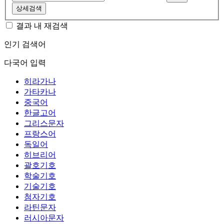
상세검색
결과 내 재검색
인기 검색어
다국어 입력
히라가나
가타카나
중국어
한글고어
그리스문자
프랑스어
독일어
히브리어
괄호기호
학술기호
기술기호
첨자기호
라틴문자
러시아문자