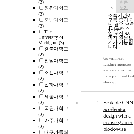
(3)
원문
원광대학교
보기
(3)
소속기관이
충남대학교
구독 중이 
닌 경우 오
(3)
4시부터 익
The
일 오전 9시
University of
까지 원문보
기가 가능합
Michigan.
(3)
니다.
경북대학교
(2)
Government
전남대학교
funding agencies
(2)
and commissions
조선대학교
have proposed tha
(2)
sharing,
인하대학교
preserving, and
(2)
providing access
세종대학교
to more scientific
4
Scalable CNN
(2)
research data will
목원대학교
accelerator
lead to increased
(2)
design with a
reuse of data in
아주대학교
coarse-grained
academic research
(2)
block-wise
and result in
대구가톨릭