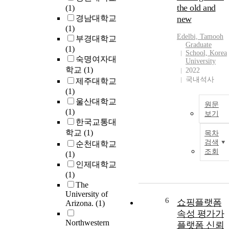
the old and
(1)
creation to make a
경남대학교
new
decision to reuse
(1)
the data in their
Edelbi, Tamooh
부경대학교
research. In this
Graduate
(1)
dissertation, I
School, Korea
숙명여자대
report on a mixed
University
학교
(1)
2022
methods study to
국내석사
제주대학교
investigate how
(1)
researchers set
울산대학교
limits on the types
원문
(1)
and amounts of
보기
한국교통대
knowledge they
학교
(1)
obtain about data,
목차
and what
검색
순천대학교
조회
influences them to
(1)
do so. A more
인제대학교
nuanced
(1)
understanding of
The
University of
how and why
6
쇼핑플랫폼
Arizona.
(1)
researchers
속성 평가가
determine such
Northwestern
플랫폼 신뢰
thresholds can