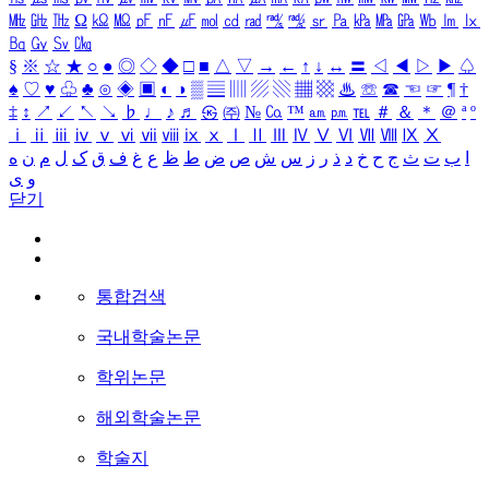
㎒
㎓
㎔
Ω
㏀
㏁
㎊
㎋
㎌
㏖
㏅
㎭
㎮
㎯
㏛
㎩
㎪
㎫
㎬
㏝
㏐
㏓
㏃
㏉
㏜
㏆
§
※
☆
★
○
●
◎
◇
◆
□
■
△
▽
→
←
↑
↓
↔
〓
◁
◀
▷
▶
♤
♠
♡
♥
♧
♣
⊙
◈
▣
◐
◑
▒
▤
▥
▨
▧
▦
▩
♨
☏
☎
☜
☞
¶
†
‡
↕
↗
↙
↖
↘
♭
♩
♪
♬
㉿
㈜
№
㏇
™
㏂
㏘
℡
＃
＆
＊
＠
ª
º
ⅰ
ⅱ
ⅲ
ⅳ
ⅴ
ⅵ
ⅶ
ⅷ
ⅸ
ⅹ
Ⅰ
Ⅱ
Ⅲ
Ⅳ
Ⅴ
Ⅵ
Ⅶ
Ⅷ
Ⅸ
Ⅹ
ا
ب
ت
ث
ج
ح
خ
د
ذ
ر
ز
س
ش
ص
ض
ط
ظ
ع
غ
ف
ق
ک
ل
م
ن
ه
و
ی
닫기
통합검색
국내학술논문
학위논문
해외학술논문
학술지