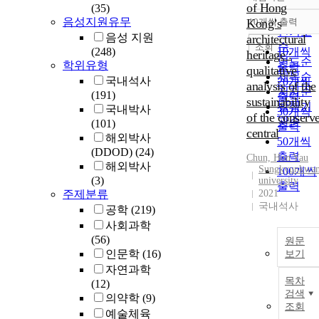
정확도
of Hong
(35)
순
음성지원유무
Kong’s
10개씩 출력
내림차
인기도
음성 지원
architectural
순
조회
(248)
10개씩
heritage :
연도순
학위유형
출력
qualitative
제목순
국내석사
20개씩
analysis of the
저자순
(191)
출력
sustainability
발행기
국내박사
30개씩
of the conserv
관순
(101)
출력
central
해외박사
50개씩
(DDOD)
(24)
출력
Chun, Hon Yau
해외박사
Sungkyunkwa
100개씩
(3)
university
출력
주제분류
2021
국내석사
공학
(219)
사회과학
(56)
원문
인문학
(16)
보기
자연과학
목차
(12)
검색
의약학
(9)
조회
예술체육