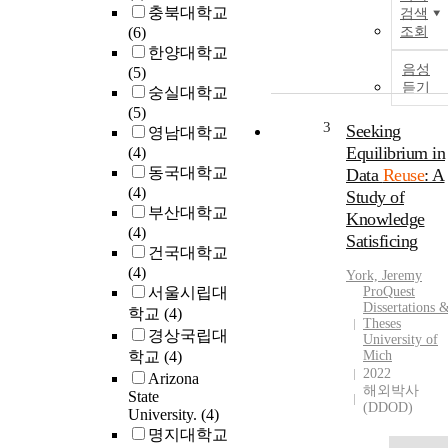
충북대학교
검색
(6)
조회
한양대학교
음성
(5)
듣기
숭실대학교
(5)
3
Seeking
영남대학교
Equilibrium in
(4)
동국대학교
Data
Reuse
: A
(4)
Study of
부산대학교
Knowledge
(4)
Satisficing
건국대학교
(4)
York, Jeremy
서울시립대
ProQuest
Dissertations 
학교
(4)
Theses
경상국립대
University of
학교
(4)
Mich
2022
Arizona
해외박사
State
(DDOD)
University.
(4)
명지대학교