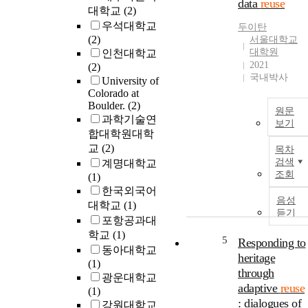
data
reuse
greater knowledge
대학교
(2)
and new
우석대학교
두이탄
discoveries.
(2)
서울대학교
However,
대학원
인천대학교
researchers
2021
(2)
encounter
국내박사
University of
significant
Colorado at
logistical,
Boulder.
(2)
원문
theoretical,
과학기술연
보기
methodological
합대학원대학
and ethical
교
(2)
목차
challenges to
검색
계명대학교
reusing data that
조회
(1)
hinder the
한국외국어
achievement of
음성
대학교
(1)
these goals. One of
듣기
포항공과대
the challenges
학교
(1)
researchers face is
5
Responding to
동아대학교
obtaining
heritage
(1)
sufficient
through
광운대학교
knowledge about
adaptive
reuse
(1)
data and the
: dialogues of
강원대학교
context of data