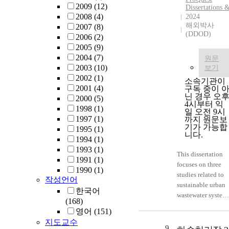
about the data the
2009
(12)
Dissertations 
desired, I found
2008
(4)
2024
that satisficing did
해외박사
2007
(8)
not accurately
(DDOD)
2006
(2)
represent their
2005
(9)
behavior in
2004
(7)
원문
knowledge
2003
(10)
보기
attainment.
2002
(1)
소속기관이
Instead, researcher
2001
(4)
구독 중이 
sought to
닌 경우 오
2000
(5)
4시부터 익
maximize their
1998
(1)
일 오전 9시
knowledge of data
1997
(1)
까지 원문보
to meet personal
기가 가능합
1995
(1)
니다.
aims (i.e., to reach
1994
(1)
“personal reuse
1993
(1)
This dissertation
equilibrium”) in
1991
(1)
focuses on three
environments
1990
(1)
studies related to
characterized by
작성언어
sustainable urban
pressures and
한국어
wastewater system
incentives that
(168)
and greywater
favored the
영어
(151)
policy. The
achievement of
지도교수
research aims to
9
social norms and