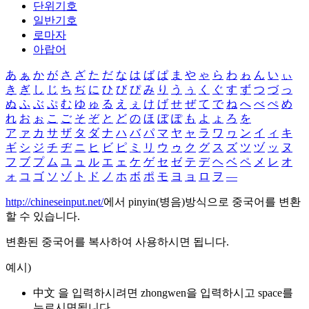
단위기호
일반기호
로마자
아랍어
あ
ぁ
か
が
さ
ざ
た
だ
な
は
ば
ぱ
ま
や
ゃ
ら
わ
ゎ
ん
い
ぃ
き
ぎ
し
じ
ち
ぢ
に
ひ
び
ぴ
み
り
う
ぅ
く
ぐ
す
ず
つ
づ
っ
ぬ
ふ
ぶ
ぷ
む
ゆ
ゅ
る
え
ぇ
け
げ
せ
ぜ
て
で
ね
へ
べ
ぺ
め
れ
お
ぉ
こ
ご
そ
ぞ
と
ど
の
ほ
ぼ
ぽ
も
よ
ょ
ろ
を
ア
ァ
カ
サ
ザ
タ
ダ
ナ
ハ
バ
パ
マ
ヤ
ャ
ラ
ワ
ヮ
ン
イ
ィ
キ
ギ
シ
ジ
チ
ヂ
ニ
ヒ
ビ
ピ
ミ
リ
ウ
ゥ
ク
グ
ス
ズ
ツ
ヅ
ッ
ヌ
フ
ブ
プ
ム
ユ
ュ
ル
エ
ェ
ケ
ゲ
セ
ゼ
テ
デ
ヘ
ベ
ペ
メ
レ
オ
ォ
コ
ゴ
ソ
ゾ
ト
ド
ノ
ホ
ボ
ポ
モ
ヨ
ョ
ロ
ヲ
―
http://chineseinput.net/
에서 pinyin(병음)방식으로 중국어를 변환
할 수 있습니다.
변환된 중국어를 복사하여 사용하시면 됩니다.
예시)
中文 을 입력하시려면
zhongwen
을 입력하시고 space를
누르시면됩니다.