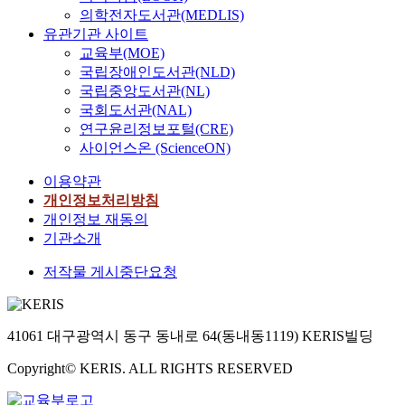
shift interest
의학전자도서관(MEDLIS)
towards more
유관기관 사이트
supportive
교육부(MOE)
greywater policy
국립장애인도서관(NLD)
changes. The
국립중앙도서관(NL)
dissertation
국회도서관(NAL)
highlights that
연구윤리정보포털(CRE)
greywater policy i
사이언스온 (ScienceON)
a key factor
affecting the
이용약관
sustainability of
개인정보처리방침
urban water
개인정보 재동의
systems and that
기관소개
greywater
treatment
저작물 게시중단요청
technologies and
policies can
contribute to
sustainable urban
41061 대구광역시 동구 동내로 64(동내동1119) KERIS빌딩
water systems by
addressing the
Copyright© KERIS. ALL RIGHTS RESERVED
social, ecological,
and technological