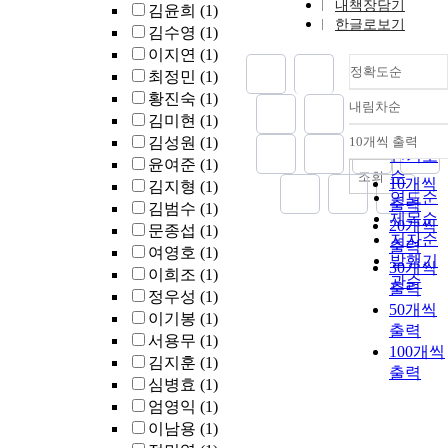
data stewards,
내책장담기
김윤희
(1)
on the review and
publishers, and
한글로보기
김수영
(1)
developed a
other data
이지연
(1)
conceptual
intermediaries, to
정확도순
최정민
(1)
framework for
understand the
황진숙
(1)
greywater
knowledge
내림차순
정확도
treatment
김미현
(1)
researchers desire
순
technologies base
김성원
(1)
10개씩 출력
about data and the
내림차
인기도
on the SETs
role they can play
윤여준
(1)
순
조회
framework, which
in helping
10개씩
김지형
(1)
연도순
can support the
researchers obtain
출력
김범수
(1)
development of
제목순
it. Such findings,
20개씩
문종섭
(1)
sustainable
저자순
in addition to
출력
여영호
(1)
cities.The second
발행기
those about
30개씩
이희조
(1)
study focused on
관순
pressures and
출력
정우성
(1)
the public
considerations in
50개씩
이기봉
(1)
perception of
the reuse
출력
greywater reuse in
서용무
(1)
environment, will
100개씩
Phoenix, Arizona,
김지훈
(1)
be of interest to
출력
USA. Using a mix
funders and policy
심병효
(1)
of qualitative and
makers to gain
엄영익
(1)
quantitative
insight into the
이남용
(1)
research methods,
ways current