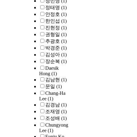
정민영
(1)
the study found
policies, practices,
정태명
(1)
that city residents
and incentives
안정호
(1)
have a strong
could be enhanced
한인섭
(1)
positive
or changed to
진현정
(1)
perception of and
maximize the
support for
권형일
(1)
return on
greywater reuse,
추광호
(1)
investment in
suggesting that th
primary research.
박경준
(1)
barriers and
김성아
(1)
challenges of
장순복
(1)
public perception
Daesik
can be
Hong
(1)
overcome.The
김남현
(1)
third study
문일
(1)
examined
Chang-Ha
greywater reuse
Lee
(1)
policies in Arizon
김경남
(1)
and California. It
조재영
(1)
interviewed
조성배
(1)
residents and
Chungyong
policymakers and
Lee
(1)
conducted a polic
Eunju Ko