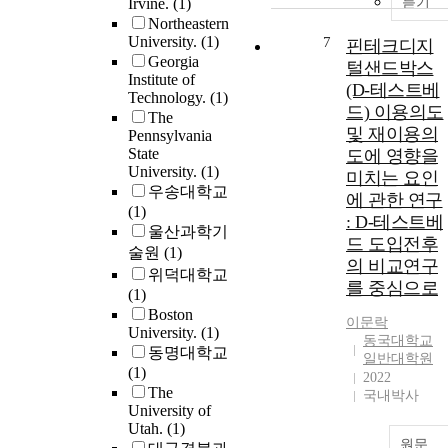
Irvine.
(1)
of data and means
듣기
Northeastern
of evaluating
University.
(1)
7
thresholds of
핀테크디지
Georgia
knowledge that
털샌드박스
Institute of
researchers
(D-테스트베
Technology.
(1)
obtained about
드) 이용의도
The
data. I defined a
및 재이용의
Pennsylvania
concept called
State
도에 영향을
“reuse
University.
(1)
미치는 요인
equilibrium”—
우송대학교
에 관한 연구
when researchers
(1)
: D-테스트베
determine data are
울산과학기
드 도입전후
sufficient to reuse
술원
(1)
to meet their
의 비교연구
위덕대학교
research goals—
를 중심으로
(1)
and examined
Boston
whether satisficing
이문락
University.
(1)
동국대학교
was a means by
동명대학교
일반대학원
which researchers
(1)
2022
obtained
The
국내박사
knowledge to
University of
reach reuse
Utah.
(1)
equilibrium. I
원문