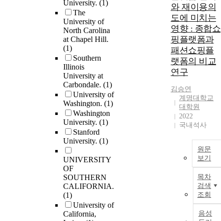
University.
(1)
inform strategic
와 재이용의
The
measures to
도에 미치는
University of
enhance support
영향 : 종합쇼
North Carolina
for data reuse. My
핑플랫폼과
at Chapel Hill.
study included a
(1)
패션쇼핑플
survey and semi-
Southern
랫폼의 비교
structured
Illinois
연구
interviews and was
University at
Carbondale.
(1)
conducted on a
김승연
University of
sample of
계명대학교
Washington.
(1)
researchers who
대학원
Washington
reused data from
2022
University.
(1)
the ICPSR data
국내석사
Stanford
archive. I used
University.
(1)
Donna Haraway’s
원문
theory of situated
보기
UNIVERSITY
knowledges and
OF
Herbert Simon’s
SOUTHERN
목차
theory of
CALIFORNIA.
검색
satisficing to
(1)
조회
develop
University of
conceptualization
California,
음성