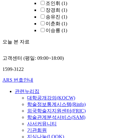
조인휘
(1)
informed by the
장경희
(1)
new knowledge
송유진
(1)
from the three
studies to establis
이춘화
(1)
sustainable water
이승룡
(1)
use practices and
design greywater
오늘 본 자료
reuse regulations
and technologies
고객센터 (평일: 09:00~18:00)
that encourage saf
and responsible
1599-3122
greywater reuse in
urban design. It
ARS 번호안내
emphasizes the
need to increase
관련누리집
economic data on
대학공개강의(KOCW)
greywater use and
학술정보통계시스템(Rinfo)
public investment
외국학술지지원센터(FRIC)
to provide better
학술관계분석서비스(SAM)
economic costs
사서커뮤니티
and benefits,
기관회원
which can help
지식나눔(LOOK)