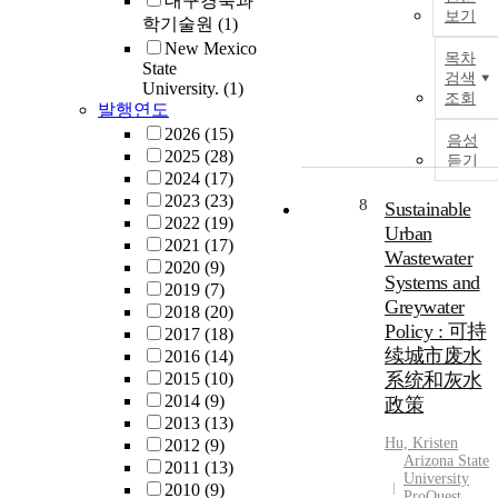
대구경북과
found that
보기
학기술원
(1)
researchers lacked
New Mexico
목차
knowledge they
State
검색
desired about data
University.
(1)
조회
and that this lack
발행연도
of knowledge
2026
(15)
음성
frequently had a
2025
(28)
듣기
negative impact o
2024
(17)
their research. The
2023
(23)
8
Sustainable
type of knowledge
2022
(19)
Urban
researchers most
2021
(17)
Wastewater
often desired but
2020
(9)
Systems and
were unable to
2019
(7)
Greywater
obtain was
2018
(20)
“supplemental”
Policy : 可持
2017
(18)
knowledge that
续城市废水
2016
(14)
was not archived
2015
(10)
系统和灰水
with the data and
2014
(9)
政策
may never have
2013
(13)
been collected.
Hu, Kristen
2012
(9)
While researchers
Arizona State
2011
(13)
University
lacked knowledge
2010
(9)
ProQuest