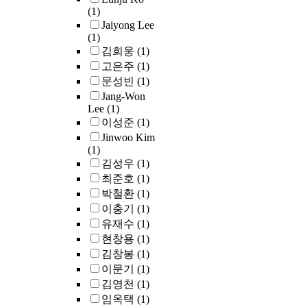
analysis to reveal
(1)
the
Jaiyong Lee
implementation
(1)
benefits,
김희웅
(1)
management
고은주
(1)
obstacles,
문성빈
(1)
technical
Jang-Won
restrictions, and
Lee
(1)
challenges of
이성준
(1)
greywater reuse
Jinwoo Kim
policies in the two
(1)
states. The study
김성우
(1)
provides
최준호
(1)
recommendations
박철환
(1)
for redesigning
greywater policies
이충기
(1)
and improving
유재수
(1)
greywater reuse
현창용
(1)
policies.The
김창봉
(1)
dissertation
이문기
(1)
concludes that
김영천
(1)
greywater reuse
임옥택
(1)
policies should be