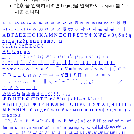
北京 을 입력하시려면
beijing
을 입력하시고 space를 누르
시면 됩니다.
ㅥ
ㅦ
ㅧ
ㅨ
ㅩ
ㅪ
ㅫ
ㅬ
ㅭ
ㅮ
ㅯ
ㅰ
ㅱ
ㅲ
ㅳ
ㅴ
ㅵ
ㅶ
ㅷ
ㅸ
ㅹ
ㅺ
ㅻ
ㅼ
ㅽ
ㅾ
ㅿ
ㆀ
ㆁ
ㆂ
ㆃ
ㆄ
ㆅ
ㆆ
ㆇ
ㆈ
ㆉ
ㆊ
ㆋ
ㆌ
ㆍ
ㆎ
Α
Β
Γ
Δ
Ε
Ζ
Η
Θ
Ι
Κ
Λ
Μ
Ν
Ξ
Ο
Π
Ρ
Σ
Τ
Υ
Φ
Χ
Ψ
Ω
α
β
γ
δ
ε
ζ
η
θ
ι
κ
λ
μ
ν
ξ
ο
π
ρ
σ
τ
υ
φ
χ
ψ
ω
á
à
Á
À
é
è
É
È
ç
Ç
ê
Ä
Ö
Ü
ä
ö
ü
ß
ְ
ֳ
ֲ
ֱ
ָ
ַ
ֵ
ֶ
ִ
ֹ
ּ
ֻ
ׂ
ׁ
ּ
ב
ה
נ
מ
צ
ת
ץ
ש
ד
ג
כ
ע
י
ח
ל
ך
ף
ק
ר
א
ט
ו
ן
ם
פ
‘
’
“
”
〔
〕
〈
〉
「
」
『
』
【
】
＂
（
）
［
］
｛
｝
±
×
÷
≠
≤
≥
∞
∴
♂
♀
∠
⊥
⌒
∂
∇
≡
≒
≪
≫
√
∽
∝
∵
∫
∬
∈
∋
⊆
⊇
⊂
⊃
∪
∩
∧
∨
￢
⇒
⇔
∀
∃
∮
∑
∏
＋
－
＜
＝
＞
、
。
·
‥
…
¨
〃
―
∥
＼
∼
´
～
ˇ
˘
˝
˚
˙
¸
˛
¡
¿
ː
！
＇
，
．
／
：
；
？
＾
＿
｀
｜
½
⅓
⅔
¼
¾
⅛
⅜
⅝
⅞
¹
²
³
⁴
ⁿ
₁
₂
₃
₄
Æ
Ð
Ħ
Ĳ
Ł
Ø
Œ
Þ
Ŧ
Ŋ
æ
đ
ð
ħ
ı
ĳ
ĸ
ŀ
ł
ø
œ
ß
þ
ŧ
ŋ
ŉ
А
Б
В
Г
Д
Е
Ё
Ж
З
И
Й
К
Л
М
Н
О
П
Р
С
Т
У
Ф
Х
Ц
Ч
Ш
Щ
Ъ
Ы
Ь
Э
Ю
Я
а
б
в
г
д
е
ё
ж
з
и
й
к
л
м
н
о
п
р
с
т
у
ф
х
ц
ч
ш
щ
ъ
ы
ь
э
ю
я
′
″
℃
Å
￠
￡
￥
¤
℉
‰
＄
％
Ｆ
￦
㎕
㎖
㎗
ℓ
㎘
㏄
㎣
㎤
㎥
㎦
㎙
㎚
㎛
㎜
㎝
㎞
㎟
㎠
㎡
㎢
㏊
㎍
㎎
㎏
㏏
㎈
㎉
㏈
㎧
㎨
㎰
㎱
㎲
㎳
㎴
㎵
㎶
㎷
㎸
㎹
㎀
㎁
㎂
㎃
㎄
㎺
㎻
㎽
㎾
㎿
㎐
㎑