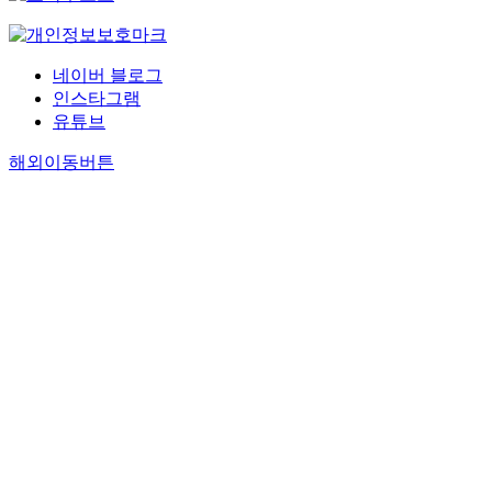
aspects of urban
water challenges,
supporting the
네이버 블로그
vision of resilient,
인스타그램
inclusive, livable,
유튜브
and sustainable
water-smart cities.
해외이동버튼