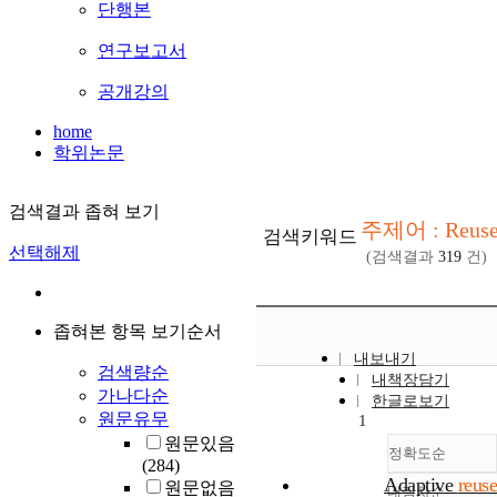
단행본
연구보고서
공개강의
home
학위논문
검색결과 좁혀 보기
주제어 : Reus
검색키워드
선택해제
(검색결과
319
건)
좁혀본 항목 보기순서
내보내기
검색량순
내책장담기
가나다순
한글로보기
원문유무
1
원문있음
정확도순
(284)
Adaptive
reuse
원문없음
내림차순