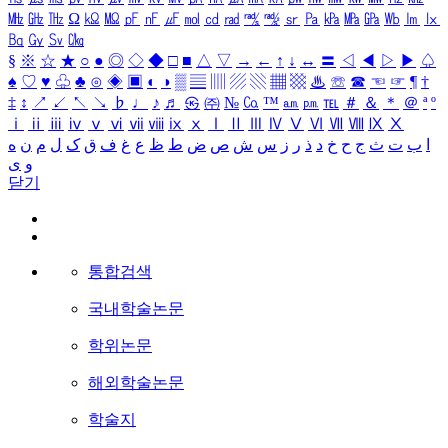
㎒
㎓
㎔
Ω
㏀
㏁
㎊
㎋
㎌
㏖
㏅
㎭
㎮
㎯
㏛
㎩
㎪
㎫
㎬
㏝
㏐
㏓
㏃
㏉
㏜
㏆
§
※
☆
★
○
●
◎
◇
◆
□
■
△
▽
→
←
↑
↓
↔
〓
◁
◀
▷
▶
♤
♠
♡
♥
♧
♣
⊙
◈
▣
◐
◑
▒
▤
▥
▨
▧
▦
▩
♨
☏
☎
☜
☞
¶
†
‡
↕
↗
↙
↖
↘
♭
♩
♪
♬
㉿
㈜
№
㏇
™
㏂
㏘
℡
＃
＆
＊
＠
ª
º
ⅰ
ⅱ
ⅲ
ⅳ
ⅴ
ⅵ
ⅶ
ⅷ
ⅸ
ⅹ
Ⅰ
Ⅱ
Ⅲ
Ⅳ
Ⅴ
Ⅵ
Ⅶ
Ⅷ
Ⅸ
Ⅹ
ا
ب
ت
ث
ج
ح
خ
د
ذ
ر
ز
س
ش
ص
ض
ط
ظ
ع
غ
ف
ق
ک
ل
م
ن
ه
و
ی
닫기
통합검색
국내학술논문
학위논문
해외학술논문
학술지