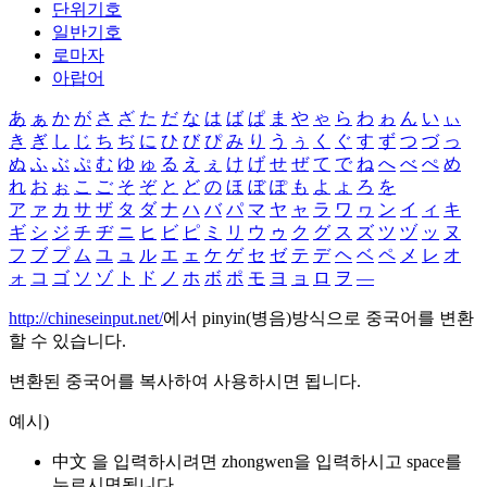
단위기호
일반기호
로마자
아랍어
あ
ぁ
か
が
さ
ざ
た
だ
な
は
ば
ぱ
ま
や
ゃ
ら
わ
ゎ
ん
い
ぃ
き
ぎ
し
じ
ち
ぢ
に
ひ
び
ぴ
み
り
う
ぅ
く
ぐ
す
ず
つ
づ
っ
ぬ
ふ
ぶ
ぷ
む
ゆ
ゅ
る
え
ぇ
け
げ
せ
ぜ
て
で
ね
へ
べ
ぺ
め
れ
お
ぉ
こ
ご
そ
ぞ
と
ど
の
ほ
ぼ
ぽ
も
よ
ょ
ろ
を
ア
ァ
カ
サ
ザ
タ
ダ
ナ
ハ
バ
パ
マ
ヤ
ャ
ラ
ワ
ヮ
ン
イ
ィ
キ
ギ
シ
ジ
チ
ヂ
ニ
ヒ
ビ
ピ
ミ
リ
ウ
ゥ
ク
グ
ス
ズ
ツ
ヅ
ッ
ヌ
フ
ブ
プ
ム
ユ
ュ
ル
エ
ェ
ケ
ゲ
セ
ゼ
テ
デ
ヘ
ベ
ペ
メ
レ
オ
ォ
コ
ゴ
ソ
ゾ
ト
ド
ノ
ホ
ボ
ポ
モ
ヨ
ョ
ロ
ヲ
―
http://chineseinput.net/
에서 pinyin(병음)방식으로 중국어를 변환
할 수 있습니다.
변환된 중국어를 복사하여 사용하시면 됩니다.
예시)
中文 을 입력하시려면
zhongwen
을 입력하시고 space를
누르시면됩니다.