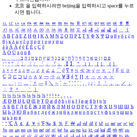
北京 을 입력하시려면
beijing
을 입력하시고 space를 누르
시면 됩니다.
ㅥ
ㅦ
ㅧ
ㅨ
ㅩ
ㅪ
ㅫ
ㅬ
ㅭ
ㅮ
ㅯ
ㅰ
ㅱ
ㅲ
ㅳ
ㅴ
ㅵ
ㅶ
ㅷ
ㅸ
ㅹ
ㅺ
ㅻ
ㅼ
ㅽ
ㅾ
ㅿ
ㆀ
ㆁ
ㆂ
ㆃ
ㆄ
ㆅ
ㆆ
ㆇ
ㆈ
ㆉ
ㆊ
ㆋ
ㆌ
ㆍ
ㆎ
Α
Β
Γ
Δ
Ε
Ζ
Η
Θ
Ι
Κ
Λ
Μ
Ν
Ξ
Ο
Π
Ρ
Σ
Τ
Υ
Φ
Χ
Ψ
Ω
α
β
γ
δ
ε
ζ
η
θ
ι
κ
λ
μ
ν
ξ
ο
π
ρ
σ
τ
υ
φ
χ
ψ
ω
á
à
Á
À
é
è
É
È
ç
Ç
ê
Ä
Ö
Ü
ä
ö
ü
ß
ְ
ֳ
ֲ
ֱ
ָ
ַ
ֵ
ֶ
ִ
ֹ
ּ
ֻ
ׂ
ׁ
ּ
ב
ה
נ
מ
צ
ת
ץ
ש
ד
ג
כ
ע
י
ח
ל
ך
ף
ק
ר
א
ט
ו
ן
ם
פ
‘
’
“
”
〔
〕
〈
〉
「
」
『
』
【
】
＂
（
）
［
］
｛
｝
±
×
÷
≠
≤
≥
∞
∴
♂
♀
∠
⊥
⌒
∂
∇
≡
≒
≪
≫
√
∽
∝
∵
∫
∬
∈
∋
⊆
⊇
⊂
⊃
∪
∩
∧
∨
￢
⇒
⇔
∀
∃
∮
∑
∏
＋
－
＜
＝
＞
、
。
·
‥
…
¨
〃
―
∥
＼
∼
´
～
ˇ
˘
˝
˚
˙
¸
˛
¡
¿
ː
！
＇
，
．
／
：
；
？
＾
＿
｀
｜
½
⅓
⅔
¼
¾
⅛
⅜
⅝
⅞
¹
²
³
⁴
ⁿ
₁
₂
₃
₄
Æ
Ð
Ħ
Ĳ
Ł
Ø
Œ
Þ
Ŧ
Ŋ
æ
đ
ð
ħ
ı
ĳ
ĸ
ŀ
ł
ø
œ
ß
þ
ŧ
ŋ
ŉ
А
Б
В
Г
Д
Е
Ё
Ж
З
И
Й
К
Л
М
Н
О
П
Р
С
Т
У
Ф
Х
Ц
Ч
Ш
Щ
Ъ
Ы
Ь
Э
Ю
Я
а
б
в
г
д
е
ё
ж
з
и
й
к
л
м
н
о
п
р
с
т
у
ф
х
ц
ч
ш
щ
ъ
ы
ь
э
ю
я
′
″
℃
Å
￠
￡
￥
¤
℉
‰
＄
％
Ｆ
￦
㎕
㎖
㎗
ℓ
㎘
㏄
㎣
㎤
㎥
㎦
㎙
㎚
㎛
㎜
㎝
㎞
㎟
㎠
㎡
㎢
㏊
㎍
㎎
㎏
㏏
㎈
㎉
㏈
㎧
㎨
㎰
㎱
㎲
㎳
㎴
㎵
㎶
㎷
㎸
㎹
㎀
㎁
㎂
㎃
㎄
㎺
㎻
㎽
㎾
㎿
㎐
㎑