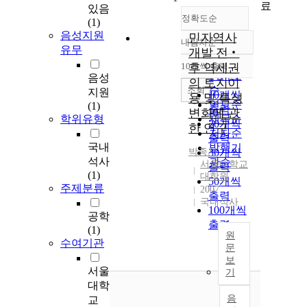
료
있음
정확도순
(1)
음성지원
민자역사
내림차순
정확도
유무
개발 전‧
순
10개씩 출력
후 역세권
내림차순
인기도
음성
의 토지이
순
조회
지원
10개씩
용 및 특성
연도순
(1)
출력
변화에 관
학위유형
제목순
20개씩
한 연구
저자순
출력
국내
발행기
박종서
30개씩
석사
관순
서울대학교
출력
(1)
대학원
50개씩
주제분류
2007
출력
국내석사
100개씩
공학
출력
(1)
원
수여기관
문
보
서울
기
대학
음
교