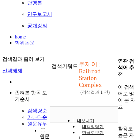
단행본
연구보고서
공개강의
home
학위논문
검색결과 좁혀 보기
연관 검
주제어 :
검색키워드
색어 추
Railroad
선택해제
천
Station
Complex
이 검색
좁혀본 항목 보
(검색결과
1
건)
어로 많
기순서
이 본 자
료
검색량순
가나다순
내보내기
원문유무
내책장담기
활용도
한글로보기
높은 자
원문
1