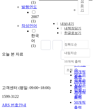
성
(1)
듣
발행연도
기
2007
(1)
내보내기
작성언어
내책장담기
한글로보기
한국
어
정확도순
(1)
내림차순
오늘 본 자료
정확도
순
10개씩 출력
내림차순
인기도
순
조회
10개씩
연도순
출력
제목순
20개씩
저자순
출력
고객센터 (평일: 09:00~18:00)
발행기
30개씩
관순
1599-3122
출력
50개씩
ARS 번호안내
출력