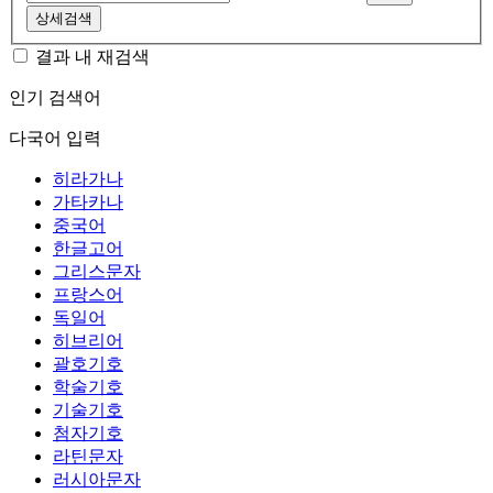
상세검색
결과 내 재검색
인기 검색어
다국어 입력
히라가나
가타카나
중국어
한글고어
그리스문자
프랑스어
독일어
히브리어
괄호기호
학술기호
기술기호
첨자기호
라틴문자
러시아문자