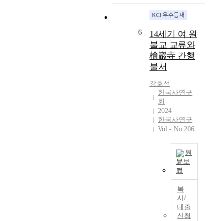
p
에
contrast to its
h
t
a
대
strong ties to the
i
i
s
해
aristocratic
s
c
6
14세기 여 원
t
서
classes during the
s
l
.
는
Three Kingdoms
불교 교류와
t
e
T
그
and Koryŏ eras.
u
檜巖寺 간행
a
h
동
This paper
d
불서
n
e
안
examines this
y
a
r
여
transformation of
a
강호선
l
한국사연구
e
러
the character of
r
y
회
a
시
Chosŏn
e
z
2024
r
각
Buddhism
a
e
한국사연구
e
에
through the
s
s
Vol.- No.206
,
서
phenomenon of
f
t
h
연
scripture
o
h
o
구
publication. A
l
원
e
문보
w
가
study of the
l
c
기
e
되
quantities and
o
원
h
v
었
types of Buddhist
w
간
a
복
e
지
writings
i
섭
r
사/
r
만
published during
n
기
a
대출
,
,
this period makes
g
원
c
신청
n
개