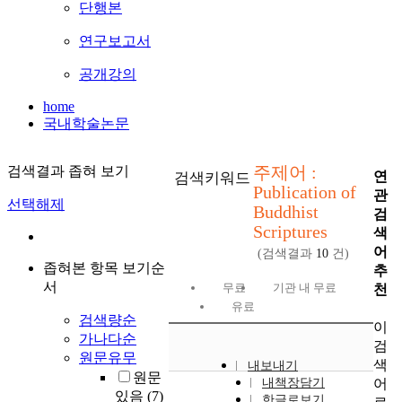
단행본
연구보고서
공개강의
home
국내학술논문
주제어 :
검색결과 좁혀 보기
연
검색키워드
Publication of
관
선택해제
Buddhist
검
Scriptures
색
어
(검색결과
10
건)
좁혀본 항목 보기순
추
서
무료
기관 내 무료
천
유료
검색량순
이
가나다순
검
원문유무
색
내보내기
원문
어
내책장담기
있음
(7)
한글로보기