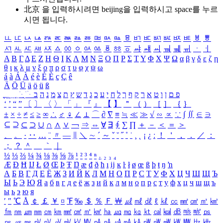
北京 을 입력하시려면
beijing
을 입력하시고 space를 누르
시면 됩니다.
ㅥ
ㅦ
ㅧ
ㅨ
ㅩ
ㅪ
ㅫ
ㅬ
ㅭ
ㅮ
ㅯ
ㅰ
ㅱ
ㅲ
ㅳ
ㅴ
ㅵ
ㅶ
ㅷ
ㅸ
ㅹ
ㅺ
ㅻ
ㅼ
ㅽ
ㅾ
ㅿ
ㆀ
ㆁ
ㆂ
ㆃ
ㆄ
ㆅ
ㆆ
ㆇ
ㆈ
ㆉ
ㆊ
ㆋ
ㆌ
ㆍ
ㆎ
Α
Β
Γ
Δ
Ε
Ζ
Η
Θ
Ι
Κ
Λ
Μ
Ν
Ξ
Ο
Π
Ρ
Σ
Τ
Υ
Φ
Χ
Ψ
Ω
α
β
γ
δ
ε
ζ
η
θ
ι
κ
λ
μ
ν
ξ
ο
π
ρ
σ
τ
υ
φ
χ
ψ
ω
á
à
Á
À
é
è
É
È
ç
Ç
ê
Ä
Ö
Ü
ä
ö
ü
ß
ְ
ֳ
ֲ
ֱ
ָ
ַ
ֵ
ֶ
ִ
ֹ
ּ
ֻ
ׂ
ׁ
ּ
ב
ה
נ
מ
צ
ת
ץ
ש
ד
ג
כ
ע
י
ח
ל
ך
ף
ק
ר
א
ט
ו
ן
ם
פ
‘
’
“
”
〔
〕
〈
〉
「
」
『
』
【
】
＂
（
）
［
］
｛
｝
±
×
÷
≠
≤
≥
∞
∴
♂
♀
∠
⊥
⌒
∂
∇
≡
≒
≪
≫
√
∽
∝
∵
∫
∬
∈
∋
⊆
⊇
⊂
⊃
∪
∩
∧
∨
￢
⇒
⇔
∀
∃
∮
∑
∏
＋
－
＜
＝
＞
、
。
·
‥
…
¨
〃
―
∥
＼
∼
´
～
ˇ
˘
˝
˚
˙
¸
˛
¡
¿
ː
！
＇
，
．
／
：
；
？
＾
＿
｀
｜
½
⅓
⅔
¼
¾
⅛
⅜
⅝
⅞
¹
²
³
⁴
ⁿ
₁
₂
₃
₄
Æ
Ð
Ħ
Ĳ
Ł
Ø
Œ
Þ
Ŧ
Ŋ
æ
đ
ð
ħ
ı
ĳ
ĸ
ŀ
ł
ø
œ
ß
þ
ŧ
ŋ
ŉ
А
Б
В
Г
Д
Е
Ё
Ж
З
И
Й
К
Л
М
Н
О
П
Р
С
Т
У
Ф
Х
Ц
Ч
Ш
Щ
Ъ
Ы
Ь
Э
Ю
Я
а
б
в
г
д
е
ё
ж
з
и
й
к
л
м
н
о
п
р
с
т
у
ф
х
ц
ч
ш
щ
ъ
ы
ь
э
ю
я
′
″
℃
Å
￠
￡
￥
¤
℉
‰
＄
％
Ｆ
￦
㎕
㎖
㎗
ℓ
㎘
㏄
㎣
㎤
㎥
㎦
㎙
㎚
㎛
㎜
㎝
㎞
㎟
㎠
㎡
㎢
㏊
㎍
㎎
㎏
㏏
㎈
㎉
㏈
㎧
㎨
㎰
㎱
㎲
㎳
㎴
㎵
㎶
㎷
㎸
㎹
㎀
㎁
㎂
㎃
㎄
㎺
㎻
㎽
㎾
㎿
㎐
㎑