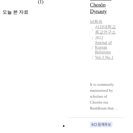
t
기
(1)
n
Chosŏn
h
전
g
Dynasty
오늘 본 자료
e
반
w
r
까
o
남희숙
e
지
n
서강대학교
a
불
P
종교연구소
l
서
r
2012
Journal of
m
의
o
Korean
o
판
v
Religions
f
각
i
Vol.3 No.1
t
과
n
h
간
c
e
행
e
B
이
i
u
활
It is commonly
n
d
발
maintained by
J
d
하
scholars of
o
h
게
Chosŏn era
s
i
이
Buddhism that
e
s
루
the Chosŏn
o
m
어
Dynasty’s
n
p
졌
enforcement of
d
u
던
the sungyu ŏkpul
y