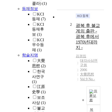
r
콜라)
(1)
e
등재정보
s
KCI
e
등재
(7)
a
KCI
2
광복 후 불교
r
등재후
계의 출판 -
c
보
(1)
광복 후에서
h
KCI
1970년대까
i
우수등
지 -
s
재
(1)
t
학술지명
김경집
o
大覺
대각사상연
e
구원
思想
(2)
x
2006
한국
a
大覺思想
사연구
m
Vol.9 No.-
(1)
i
江原
n
원
史學
(1)
e
문보
보조
t
기
T
h
사상
(1)
h
e
불교
복
e