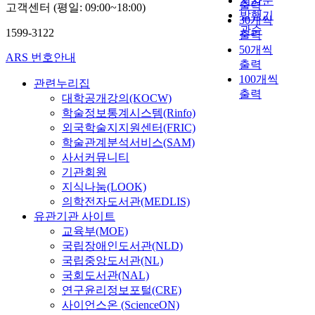
저자순
u
정
원
출력
7
고객센터 (평일: 09:00~18:00)
i
n
물
d
경
발행기
,
부
했
30개씩
t
g
c
들
d
』
t
관순
의
고
1599-3122
h
출력
a
t
을
h
(
h
주
,
c
50개씩
t
i
중
i
언
ARS 번호안내
e
요
대
e
출력
e
v
심
s
해
s
판
장
n
100개씩
s
e
관련누리집
으
m
)
i
각
경
t
출력
t
i
대학공개강의(KOCW)
로
p
는
t
처
인
u
h
n
살
학술정보통계시스템(Rinfo)
u
그
e
역
출
r
e
t
펴
b
동
외국학술지지원센터(FRIC)
o
할
이
i
S
h
보
l
안
f
학술관계분석서비스(SAM)
을
나
e
a
a
았
i
1
t
사서커뮤니티
수
불
s
m
t
다
c
6
h
행
기관회원
서
o
j
1
.
a
판
e
하
지식나눔(LOOK)
판
f
a
3
왕
t
3
l
여
각
의학전자도서관(MEDLIS)
t
n
c
실
i
2
o
경
등
유관기관 사이트
h
g
o
일
o
장
c
상
을
교육부(MOE)
e
T
p
가
n
으
a
도
주
J
국립장애인도서관(NLD)
r
i
에
s
로
l
,
관
o
국립중앙도서관(NL)
a
e
의
t
파
g
전
하
s
국회도서관(NAL)
n
s
해
a
악
o
라
였
e
연구윤리정보포털(CRE)
s
w
이
r
되
v
도
다
o
사이언스온 (ScienceON)
l
e
루
t
었
e
에
.
n