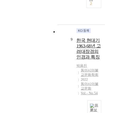
있
o
된
w
논
순
e
2
는
f
『
e
문
제
d
인
t
불
r
은
의
i
물
h
설
e
조
황
n
들
e
대
c
선
후
t
의
p
보
o
시
가
h
행
a
부
n
대
된
e
적
s
모
f
강
기
S
9
한국 현대기
과
t
은
i
원
황
u
1963-68년 고
관
B
중
r
도
후
t
려대장경의
련
u
경
m
지
(
r
사
인경과 특징
d
』
e
역
奇
a
료
d
(
d
서
皇
s
박용진
들
h
이
i
적
后
)
동아시아불
을
i
하
n
간
)
,
교문화학회
통
s
『
1
행
,
w
2022
해
m
부
6
의
자
h
동아시아불
살
p
모
c
특
정
교문화
i
펴
u
은
i
징
원
Vol.- No.54
c
보
b
중
t
에
(
h
고
l
경
i
대
資
w
원
,
i
』
e
하
政
a
문보
그
c
(
s
여