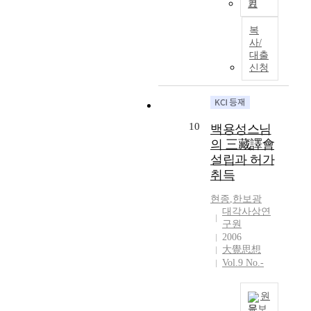
院
s
기
T
중
a
언
o
간
)
i
h
왕
t
해
f
행
에
복
n
e
실
i
)
G
주
서
사/
c
p
의
o
의
a
체
대출
황
l
r
일
n
현
n
신청
를
실
u
i
원
s
황
g
중
과
d
n
인
i
과
w
심
관
e
t
廣
n
특
o
으
련
d
i
平
a
징
n
로
된
10
백용성스님
i
n
大
m
,
p
고
불
n
의 三藏譯會
g
君
o
판
r
찰
사
t
설립과 허가
o
夫
d
각
o
한
를
h
취득
f
人
e
배
v
연
담
e
t
申
r
경
i
구
당
B
현종
,
한보광
h
氏
n
에
n
이
한
u
대각사상연
e
를
s
대
c
며
고
구원
d
T
중
o
해
e
,
려
2006
d
r
심
c
살
d
연
大覺思想
출
h
i
으
i
펴
u
Vol.9 No.-
구
신
i
p
로
e
보
r
결
환
s
i
행
t
았
i
과
관
t
원
t
해
y
다
n
는
들
s
문보