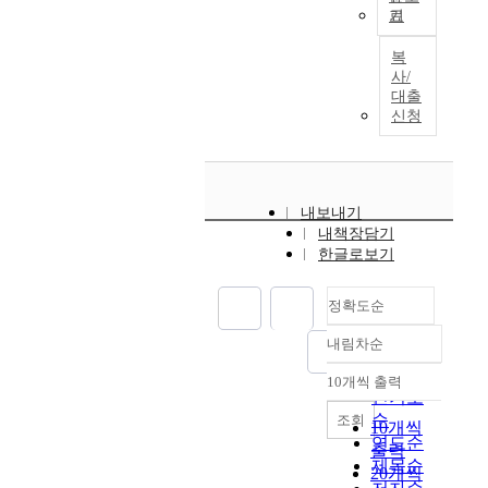
a
진
.
.
g
아
의
기
c
T
k
광
E
통
t
래
활
r
h
a
평
s
도
h
와
복
동
i
i
K
대
p
사
e
사/
같
이
p
s
o
군
e
성
대출
J
다
컸
t
d
r
신청
일
c
보
o
.
다
u
i
e
가
i
박
s
첫
.
r
s
a
의
a
물
e
째
이
e
s
n
佛
l
관
o
,
들
s
e
a
事
l
에
n
강
은
내보내기
o
r
i
와
y
소
d
원
원
내책장담기
f
t
n
불
,
장
y
도
에
한글로보기
t
a
1
전
t
된
n
지
서
h
t
9
간
h
운
a
역
사
e
정확도순
i
6
행
e
흥
s
은
찰
1
o
8
양
K
사
t
조
을
내림차순
6
정확도
n
i
상
o
판
y
선
운
t
i
순
s
을
r

.
10개씩 출력
초
영
h
내림차순
n
인기도
d
현
e
『
W
기
하
a
v
순
i
조회
전
a
부
o
는
10개씩
거
n
e
s
연도순
하
n
모
n
중
출력
나
d
s
t
제목순
는
B
은
j
앙
후
20개씩
1
t
i
유
u
중