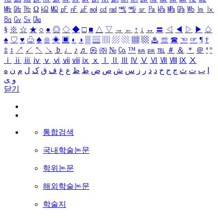
㎒
㎓
㎔
Ω
㏀
㏁
㎊
㎋
㎌
㏖
㏅
㎭
㎮
㎯
㏛
㎩
㎪
㎫
㎬
㏝
㏐
㏓
㏃
㏉
㏜
㏆
§
※
☆
★
○
●
◎
◇
◆
□
■
△
▽
→
←
↑
↓
↔
〓
◁
◀
▷
▶
♤
♠
♡
♥
♧
♣
⊙
◈
▣
◐
◑
▒
▤
▥
▨
▧
▦
▩
♨
☏
☎
☜
☞
¶
†
‡
↕
↗
↙
↖
↘
♭
♩
♪
♬
㉿
㈜
№
㏇
™
㏂
㏘
℡
＃
＆
＊
＠
ª
º
ⅰ
ⅱ
ⅲ
ⅳ
ⅴ
ⅵ
ⅶ
ⅷ
ⅸ
ⅹ
Ⅰ
Ⅱ
Ⅲ
Ⅳ
Ⅴ
Ⅵ
Ⅶ
Ⅷ
Ⅸ
Ⅹ
ا
ب
ت
ث
ج
ح
خ
د
ذ
ر
ز
س
ش
ص
ض
ط
ظ
ع
غ
ف
ق
ک
ل
م
ن
ه
و
ی
닫기
통합검색
국내학술논문
학위논문
해외학술논문
학술지