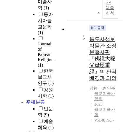
c
미술사
사/
K
h
학
(1)
대출
o
a
신청
동아
r
r
시아불
e
a
교문화
a
c
(1)
n
t
3
통도사성보
B
e
Journal
박물관 소장
u
r
of
운흥사판
d
i
Korean
『佛說大報
d
s
Religions
父母恩重
(1)
h
t
한국
i
經』의 판각
i
s
불교사
c
배경과 의의
m
s
연구
(1)
김형태
,
최연주
c
o
강원
불교미술사
u
f
사학
(1)
학회
l
w
주제분류
2025
t
o
인문
불교미술사
i
o
학
(9)
학
v
d
Vol.40 No.-
예술
a
b
체육
(1)
t
l