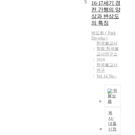
5
16·17세기 경
b
사
崇儒抑佛
n
전 간행의 양
l
찰
(“promote
a
상과 변상도
i
로
Confucianism,
s
의 특징
c
잘
reject
t
a
알
Buddhism”)
y
박도화 ( Park
t
려
policy resulted in
.
Do-wha )
i
져
a Buddhism that
A
한국불교사
o
있
was barely able to
n
학회 한국불
n
다
maintain itself on
d
교사연구소
b
.
the periphery of
t
2018
한국불교사
u
울
society. However,
h
연구
s
산
even amidst this
e
Vol.14 No.-
i
운
policy of official
r
n
흥
exclusion, Korean
e
e
사
Buddhism of the
s
원
s
에
period continued
u
문보
s
서
to develop
기
l
T
i
판
internally and to
t
h
복
n
각
put down deeper
s
i
사/
t
된
roots among the
o
s
대출
h
목
commoner
f
a
신청
e
판
classes, in
t
r