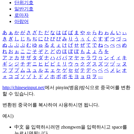
단위기호
일반기호
로마자
아랍어
あ
ぁ
か
が
さ
ざ
た
だ
な
は
ば
ぱ
ま
や
ゃ
ら
わ
ゎ
ん
い
ぃ
き
ぎ
し
じ
ち
ぢ
に
ひ
び
ぴ
み
り
う
ぅ
く
ぐ
す
ず
つ
づ
っ
ぬ
ふ
ぶ
ぷ
む
ゆ
ゅ
る
え
ぇ
け
げ
せ
ぜ
て
で
ね
へ
べ
ぺ
め
れ
お
ぉ
こ
ご
そ
ぞ
と
ど
の
ほ
ぼ
ぽ
も
よ
ょ
ろ
を
ア
ァ
カ
サ
ザ
タ
ダ
ナ
ハ
バ
パ
マ
ヤ
ャ
ラ
ワ
ヮ
ン
イ
ィ
キ
ギ
シ
ジ
チ
ヂ
ニ
ヒ
ビ
ピ
ミ
リ
ウ
ゥ
ク
グ
ス
ズ
ツ
ヅ
ッ
ヌ
フ
ブ
プ
ム
ユ
ュ
ル
エ
ェ
ケ
ゲ
セ
ゼ
テ
デ
ヘ
ベ
ペ
メ
レ
オ
ォ
コ
ゴ
ソ
ゾ
ト
ド
ノ
ホ
ボ
ポ
モ
ヨ
ョ
ロ
ヲ
―
http://chineseinput.net/
에서 pinyin(병음)방식으로 중국어를 변환
할 수 있습니다.
변환된 중국어를 복사하여 사용하시면 됩니다.
예시)
中文 을 입력하시려면
zhongwen
을 입력하시고 space를
누르시면됩니다.