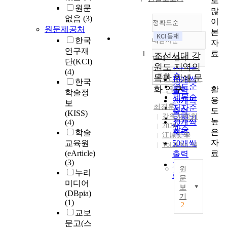
로
원문
많
없음
(3)
이
정확도순
원문제공처
본
한국
내림차순
자
정확도
연구재
료
1
순
조선시대 강
10개씩 출력
단(KCI)
내림차순
인기도
원도 지역의
(4)
순
조회
목판 인쇄 문
10개씩
한국
연도순
화 연구
활
출력
학술정
제목순
용
20개씩
보
최경훈
저자순
도
출력
(KISS)
강원사학회
발행기
높
30개씩
(4)
2020
관순
은
학술
출력
江原史學
자
교육원
50개씩
Vol.0 No.34
료
(eArticle)
출력
(3)
100개씩
원
누리
출력
문
미디어
보
T
(DBpia)
기
h
(1)
2
i
교보
s
문고(스