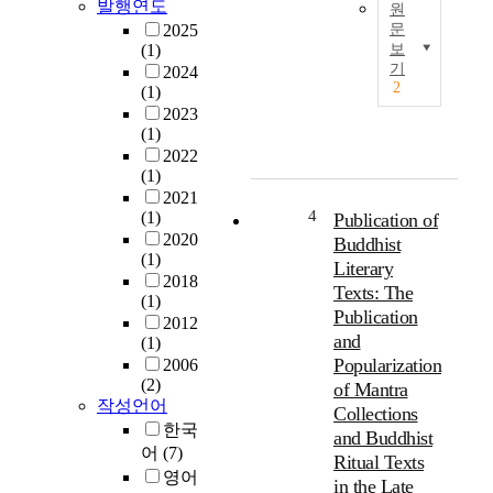
발행연도
원
e
o
2025
문
d
c
(1)
보
t
울
k
기
2024
h
산
p
2
(1)
e
천
r
2023
s
성
i
(1)
p
산
n
2022
l
운
t
(1)
e
흥
i
2021
n
사
n
4
(1)
Publication of
d
는
g
2020
Buddhist
i
1
c
(1)
Literary
d
7
u
2018
Texts: The
c
세
(1)
l
Publication
u
기
2012
t
and
(1)
l
후
u
Popularization
2006
t
반
r
(2)
of Mantra
u
부
e
작성언어
r
터
i
Collections
한국
e
1
n
and Buddhist
어
(7)
i
8
G
Ritual Texts
n
세
영어
a
in the Late