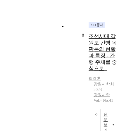
은
c
에
o
다
d
1
h
본
f
.
o
5
a
고
w
그
(
세
r
에
o
가
I
기
e
서
o
운
l
조
e
는
d
데
8
l
조선시대 강
선
q
1
b
는
u
원도 간행 목
왕
u
6
l
충
s
판본의 현황
실
i
6
o
선
t
과 특징 - 간
의
v
8
c
왕
r
행 주체를 중
숭
a
년
k
을
a
불
심으로 -
l
운
p
비
t
경
e
흥
u
롯
i
최경훈
향
n
사
b
하
o
강원사학회
을
t
에
l
여
n
2023
불
t
서
i
공
s
강원사학
전
o
가
c
녀
i
Vol.- No.41
간
t
장
a
출
n
행
h
먼
t
신
s
과
원
o
저
i
으
e
문
관
s
판
o
로
r
보
련
e
각
n
이
원
t
기