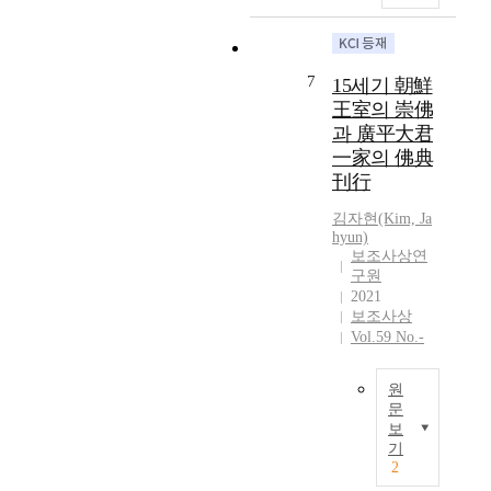
it possible to both
s
에
t
o
별
ascertain the
.
서
e
p
경
general trend of
F
활
r
u
판
Buddhist
i
동
i
7
15세기 朝鮮
b
에
publications and
r
하
s
王室의 崇佛
l
초
to speculate on
s
던
t
과 廣平大君
i
점
the ideological
t
고
i
c
을
currents, belief
,
一家의 佛典
려
c
a
맞
trends and social
t
刊行
인
s
t
추
and religious
o
들
o
김자현(Kim, Ja
i
는
demands of the
t
은
f
hyun)
o
연
period.s
a
원
t
보조사상연
n
구
l
불
h
구원
r
는
l
교
e
2021
e
전
y
계
B
보조사상
c
무
1
의
Vol.59 No.-
y
o
한
8
중
e
r
실
3
요
o
원
d
정
k
한
n
문
s
이
i
단
s
보
본
w
다
n
월
a
기
논
h
.
d
이
2
n
문
i
이
s
었
g