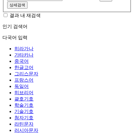
상세검색
결과 내 재검색
인기 검색어
다국어 입력
히라가나
가타카나
중국어
한글고어
그리스문자
프랑스어
독일어
히브리어
괄호기호
학술기호
기술기호
첨자기호
라틴문자
러시아문자