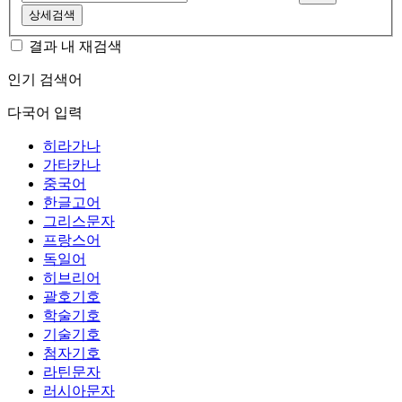
상세검색
결과 내 재검색
인기 검색어
다국어 입력
히라가나
가타카나
중국어
한글고어
그리스문자
프랑스어
독일어
히브리어
괄호기호
학술기호
기술기호
첨자기호
라틴문자
러시아문자