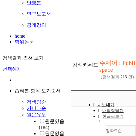
단행본
연구보고서
공개강의
home
학위논문
검색결과 좁혀 보기
주제어 : Publi
검색키워드
space
선택해제
(검색결과
213
건)
좁혀본 항목 보기순서
검색량순
내보내기
가나다순
내책장담기
원문유무
한글로보기
원문있음
1
(184)
정확도순
원문없음