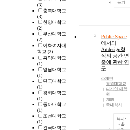
듣기
(3)
충북대학교
(3)
한양대학교
(2)
부산대학교
3
Public Space
(2)
에서의
이화여자대
Artdesign형
학교
(2)
식의 공간 연
홍익대학교
출에 관한 연
(1)
구
영남대학교
(1)
소재빈
단국대학교
경원대학교
(1)
디자인 대학
경희대학교
원
(1)
2009
동아대학교
국내석사
(1)
조선대학교
복사/
(1)
대출
건국대학교
신청