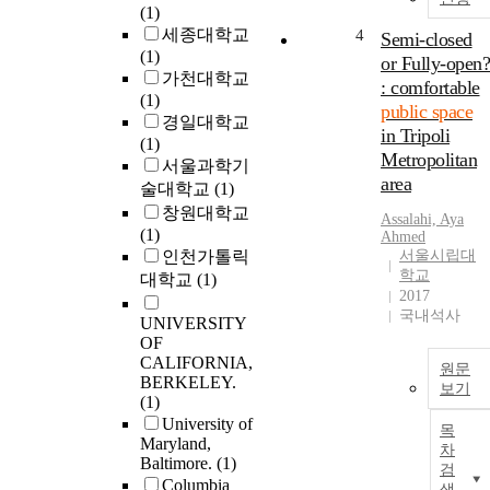
(1)
세종대학교
4
Semi-closed
(1)
or Fully-open?
가천대학교
: comfortable
(1)
public space
경일대학교
in Tripoli
(1)
Metropolitan
서울과학기
area
술대학교
(1)
창원대학교
Assalahi, Aya
(1)
Ahmed
인천가톨릭
서울시립대
학교
대학교
(1)
2017
국내석사
UNIVERSITY
OF
CALIFORNIA,
원문
BERKELEY.
보기
(1)
University of
목
Maryland,
차
Baltimore.
(1)
검
Columbia
색