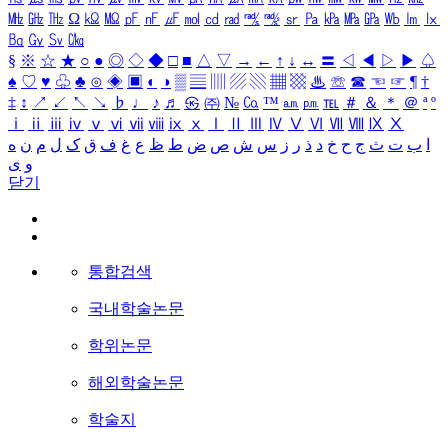
㎒
㎓
㎔
Ω
㏀
㏁
㎊
㎋
㎌
㏖
㏅
㎭
㎮
㎯
㏛
㎩
㎪
㎫
㎬
㏝
㏐
㏓
㏃
㏉
㏜
㏆
§
※
☆
★
○
●
◎
◇
◆
□
■
△
▽
→
←
↑
↓
↔
〓
◁
◀
▷
▶
♤
♠
♡
♥
♧
♣
⊙
◈
▣
◐
◑
▒
▤
▥
▨
▧
▦
▩
♨
☏
☎
☜
☞
¶
†
‡
↕
↗
↙
↖
↘
♭
♩
♪
♬
㉿
㈜
№
㏇
™
㏂
㏘
℡
＃
＆
＊
＠
ª
º
ⅰ
ⅱ
ⅲ
ⅳ
ⅴ
ⅵ
ⅶ
ⅷ
ⅸ
ⅹ
Ⅰ
Ⅱ
Ⅲ
Ⅳ
Ⅴ
Ⅵ
Ⅶ
Ⅷ
Ⅸ
Ⅹ
ا
ب
ت
ث
ج
ح
خ
د
ذ
ر
ز
س
ش
ص
ض
ط
ظ
ع
غ
ف
ق
ک
ل
م
ن
ه
و
ی
닫기
통합검색
국내학술논문
학위논문
해외학술논문
학술지