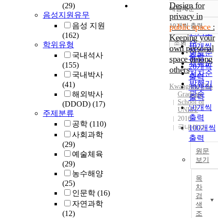
Design for
(29)
내림차순
정확도
음성지원유무
privacy in
순
음성 지원
10개씩 출력
public space
:
내림차
인기도
(162)
Keeping your
순
조회
학위유형
10개씩
own personal
연도순
국내석사
출력
space among
제목순
(155)
20개씩
others
저자순
국내박사
출력
발행기
(41)
Kwangmin Cho
30개씩
관순
해외박사
Graduate
출력
School of
(DDOD)
(17)
50개씩
UNIST
주제분류
출력
2016
공학
(110)
국내석사
100개씩
사회과학
출력
(29)
원문
예술체육
보기
(29)
농수해양
목
(25)
차
인문학
(16)
검
자연과학
색
(12)
조