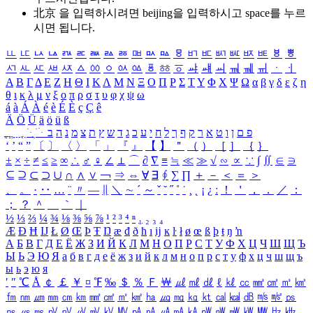
北京 을 입력하시려면
beijing
을 입력하시고 space를 누르
시면 됩니다.
ㅥ
ㅦ
ㅧ
ㅨ
ㅩ
ㅪ
ㅫ
ㅬ
ㅭ
ㅮ
ㅯ
ㅰ
ㅱ
ㅲ
ㅳ
ㅴ
ㅵ
ㅶ
ㅷ
ㅸ
ㅹ
ㅺ
ㅻ
ㅼ
ㅽ
ㅾ
ㅿ
ㆀ
ㆁ
ㆂ
ㆃ
ㆄ
ㆅ
ㆆ
ㆇ
ㆈ
ㆉ
ㆊ
ㆋ
ㆌ
ㆍ
ㆎ
Α
Β
Γ
Δ
Ε
Ζ
Η
Θ
Ι
Κ
Λ
Μ
Ν
Ξ
Ο
Π
Ρ
Σ
Τ
Υ
Φ
Χ
Ψ
Ω
α
β
γ
δ
ε
ζ
η
θ
ι
κ
λ
μ
ν
ξ
ο
π
ρ
σ
τ
υ
φ
χ
ψ
ω
á
à
Á
À
é
è
É
È
ç
Ç
ê
Ä
Ö
Ü
ä
ö
ü
ß
ְ
ֳ
ֲ
ֱ
ָ
ַ
ֵ
ֶ
ִ
ֹ
ּ
ֻ
ׂ
ׁ
ּ
ב
ה
נ
מ
צ
ת
ץ
ש
ד
ג
כ
ע
י
ח
ל
ך
ף
ק
ר
א
ט
ו
ן
ם
פ
‘
’
“
”
〔
〕
〈
〉
「
」
『
』
【
】
＂
（
）
［
］
｛
｝
±
×
÷
≠
≤
≥
∞
∴
♂
♀
∠
⊥
⌒
∂
∇
≡
≒
≪
≫
√
∽
∝
∵
∫
∬
∈
∋
⊆
⊇
⊂
⊃
∪
∩
∧
∨
￢
⇒
⇔
∀
∃
∮
∑
∏
＋
－
＜
＝
＞
、
。
·
‥
…
¨
〃
―
∥
＼
∼
´
～
ˇ
˘
˝
˚
˙
¸
˛
¡
¿
ː
！
＇
，
．
／
：
；
？
＾
＿
｀
｜
½
⅓
⅔
¼
¾
⅛
⅜
⅝
⅞
¹
²
³
⁴
ⁿ
₁
₂
₃
₄
Æ
Ð
Ħ
Ĳ
Ł
Ø
Œ
Þ
Ŧ
Ŋ
æ
đ
ð
ħ
ı
ĳ
ĸ
ŀ
ł
ø
œ
ß
þ
ŧ
ŋ
ŉ
А
Б
В
Г
Д
Е
Ё
Ж
З
И
Й
К
Л
М
Н
О
П
Р
С
Т
У
Ф
Х
Ц
Ч
Ш
Щ
Ъ
Ы
Ь
Э
Ю
Я
а
б
в
г
д
е
ё
ж
з
и
й
к
л
м
н
о
п
р
с
т
у
ф
х
ц
ч
ш
щ
ъ
ы
ь
э
ю
я
′
″
℃
Å
￠
￡
￥
¤
℉
‰
＄
％
Ｆ
￦
㎕
㎖
㎗
ℓ
㎘
㏄
㎣
㎤
㎥
㎦
㎙
㎚
㎛
㎜
㎝
㎞
㎟
㎠
㎡
㎢
㏊
㎍
㎎
㎏
㏏
㎈
㎉
㏈
㎧
㎨
㎰
㎱
㎲
㎳
㎴
㎵
㎶
㎷
㎸
㎹
㎀
㎁
㎂
㎃
㎄
㎺
㎻
㎽
㎾
㎿
㎐
㎑