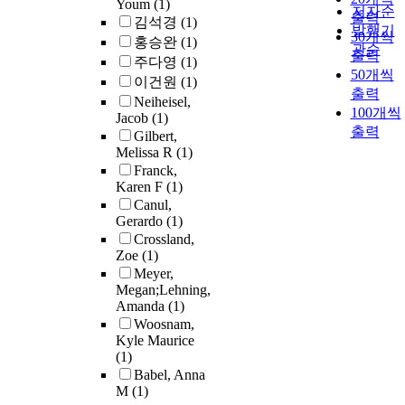
Youm
(1)
저자순
출력
김석경
(1)
발행기
30개씩
홍승완
(1)
관순
출력
주다영
(1)
50개씩
이건원
(1)
출력
Neiheisel,
100개씩
Jacob
(1)
출력
Gilbert,
Melissa R
(1)
Franck,
Karen F
(1)
Canul,
Gerardo
(1)
Crossland,
Zoe
(1)
Meyer,
Megan;Lehning,
Amanda
(1)
Woosnam,
Kyle Maurice
(1)
Babel, Anna
M
(1)