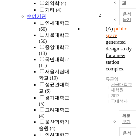
회
의약학
(4)
기타
(4)
음성
2
수여기관
듣기
연세대학교
(A)
public
(60)
space
서울대학교
(56)
generated
중앙대학교
design study
(13)
for a new
국민대학교
station
(11)
complex
서울시립대
학교
(10)
류근영
성균관대학
서울대학교
대학원
교
(6)
2013
경기대학교
국내석사
(5)
고려대학교
(4)
원문
울산과학기
보기
술원
(4)
음성
인하대학교