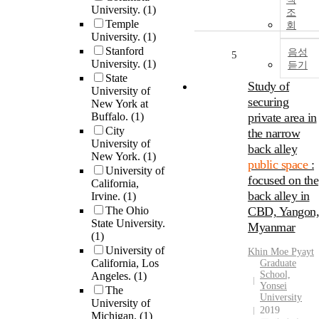
University.
(1)
조
Temple
회
University.
(1)
Stanford
음성
5
University.
(1)
듣기
State
Study of
University of
securing
New York at
Buffalo.
(1)
private area in
City
the narrow
University of
back alley
New York.
(1)
public space
:
University of
focused on the
California,
back alley in
Irvine.
(1)
The Ohio
CBD, Yangon,
State University.
Myanmar
(1)
University of
Khin Moe Pyayt
California, Los
Graduate
School,
Angeles.
(1)
Yonsei
The
University
University of
2019
Michigan.
(1)