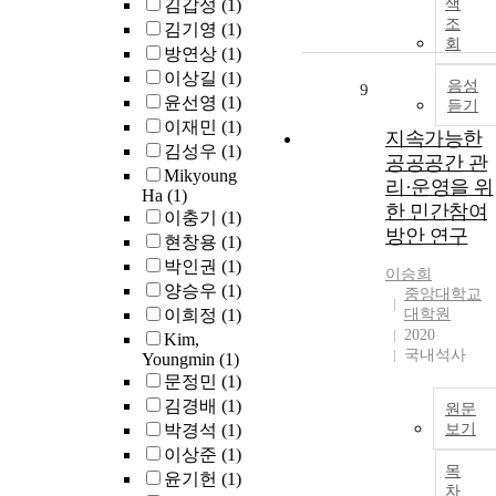
김갑성
(1)
색
조
김기영
(1)
회
방연상
(1)
이상길
(1)
음성
9
윤선영
(1)
듣기
이재민
(1)
지속가능한
김성우
(1)
공공공간 관
Mikyoung
리·운영을 위
Ha
(1)
한 민간참여
이충기
(1)
방안 연구
현창용
(1)
박인권
(1)
이승희
양승우
(1)
중앙대학교
이희정
(1)
대학원
2020
Kim,
국내석사
Youngmin
(1)
문정민
(1)
김경배
(1)
원문
박경석
(1)
보기
이상준
(1)
목
윤기헌
(1)
차