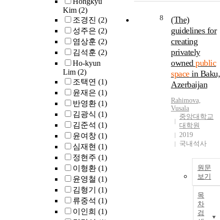
Hongkyu
Kim
(2)
8
(The)
조경진
(2)
guidelines for
성주은
(2)
creating
염상훈
(2)
privately
김석훈
(2)
owned
public
Ho-kyun
Lim
(2)
space
in Baku,
조택연
(1)
Azerbaijan
윤재은
(1)
Rahimova,
반영환
(1)
Vusala
김광식
(1)
중앙대학교
김준석
(1)
대학원
2019
윤여창
(1)
국내석사
심재현
(1)
정현주
(1)
이형환
(1)
원문
보기
윤영철
(1)
김형기
(1)
목
류중석
(1)
차
이인희
(1)
검