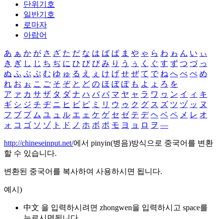
단위기호
일반기호
로마자
아랍어
あ
ぁ
か
が
さ
ざ
た
だ
な
は
ば
ぱ
ま
や
ゃ
ら
わ
ゎ
ん
い
ぃ
き
ぎ
し
じ
ち
ぢ
に
ひ
び
ぴ
み
り
う
ぅ
く
ぐ
す
ず
つ
づ
っ
ぬ
ふ
ぶ
ぷ
む
ゆ
ゅ
る
え
ぇ
け
げ
せ
ぜ
て
で
ね
へ
べ
ぺ
め
れ
お
ぉ
こ
ご
そ
ぞ
と
ど
の
ほ
ぼ
ぽ
も
よ
ょ
ろ
を
ア
ァ
カ
サ
ザ
タ
ダ
ナ
ハ
バ
パ
マ
ヤ
ャ
ラ
ワ
ヮ
ン
イ
ィ
キ
ギ
シ
ジ
チ
ヂ
ニ
ヒ
ビ
ピ
ミ
リ
ウ
ゥ
ク
グ
ス
ズ
ツ
ヅ
ッ
ヌ
フ
ブ
プ
ム
ユ
ュ
ル
エ
ェ
ケ
ゲ
セ
ゼ
テ
デ
ヘ
ベ
ペ
メ
レ
オ
ォ
コ
ゴ
ソ
ゾ
ト
ド
ノ
ホ
ボ
ポ
モ
ヨ
ョ
ロ
ヲ
―
http://chineseinput.net/
에서 pinyin(병음)방식으로 중국어를 변환
할 수 있습니다.
변환된 중국어를 복사하여 사용하시면 됩니다.
예시)
中文 을 입력하시려면
zhongwen
을 입력하시고 space를
누르시면됩니다.