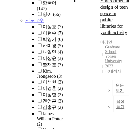
Environmenta
한국어
design of teen
(147)
space in
영어
(66)
public
지도교수
libraries for
이상호
(7)
youth activity
이현수
(7)
박영기
(6)
이경연
하미경
(5)
Graduate
나일민
(4)
School,
Yonsei
이상윤
(3)
University
황재훈
(3)
2023
Kim,
국내석사
Jeongseob
(3)
이석현
(2)
원문
이경훈
(2)
보기
이정형
(2)
전영훈
(2)
음성
듣기
김홍규
(2)
James
William Potter
(2)