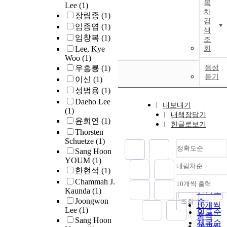
목
Lee
(1)
차
장림종
(1)
검
임종엽
(1)
색
임창복
(1)
조
Lee, Kye
회
Woo
(1)
우흥룡
(1)
음성
듣기
이신
(1)
성범용
(1)
Daeho Lee
내보내기
(1)
내책장담기
윤희연
(1)
한글로보기
Thorsten
Schuetze
(1)
정확도순
Sang Hoon
YOUM
(1)
내림차순
정확도
한현석
(1)
순
Chammah J.
10개씩 출력
내림차
Kaunda
(1)
인기도
Joongwon
순
조회
10개씩
Lee
(1)
연도순
출력
Sang Hoon
제목순
20개씩