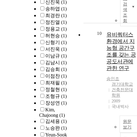
신진욱
(1)
검
송하엽
(1)
색
최경란
(1)
조
회
정진열
(1)
정용교
(1)
10
유비쿼터스
허현승
(1)
환경에서 지
신형기
(1)
능형 공간구
서진욱
(1)
조를 갖는 공
이남규
(1)
공도서관에
김남시
(1)
관한 연구
김승회
(1)
이점찬
(1)
송인조
최재필
(1)
경기대학교
정철현
(1)
건축전문대
학원
조형규
(1)
2009
장성연
(1)
국내박사
Kim,
Chajoong
(1)
김세용
(1)
원문
보기
노승완
(1)
Yeun-Sook