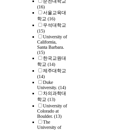
순천대학교
accuracy and surfac
(16)
Different current i
서울교육대
(or Joule heating
학교
(16)
temperatures) were
우석대학교
shown to affect the
(15)
the deformed layer
University of
forming zone is b
California,
the tools, it is not
Santa Barbara.
to experimentally
(15)
the forming temper
한국교원대
EA-ISF which is a
학교
(14)
prerequisite for eff
제주대학교
process control. R
(14)
developments in th
Duke
of artificial intell
University.
(14)
(AI), especially m
차의과학대
learning, offer a gr
학교
(13)
potential to solve
University of
manufacturing cha
Colorado at
In this work, a neu
Boulder.
(13)
network model wa
The
coupled with a fini
University of