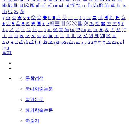
㎒
㎓
㎔
Ω
㏀
㏁
㎊
㎋
㎌
㏖
㏅
㎭
㎮
㎯
㏛
㎩
㎪
㎫
㎬
㏝
㏐
㏓
㏃
㏉
㏜
㏆
§
※
☆
★
○
●
◎
◇
◆
□
■
△
▽
→
←
↑
↓
↔
〓
◁
◀
▷
▶
♤
♠
♡
♥
♧
♣
⊙
◈
▣
◐
◑
▒
▤
▥
▨
▧
▦
▩
♨
☏
☎
☜
☞
¶
†
‡
↕
↗
↙
↖
↘
♭
♩
♪
♬
㉿
㈜
№
㏇
™
㏂
㏘
℡
＃
＆
＊
＠
ª
º
ⅰ
ⅱ
ⅲ
ⅳ
ⅴ
ⅵ
ⅶ
ⅷ
ⅸ
ⅹ
Ⅰ
Ⅱ
Ⅲ
Ⅳ
Ⅴ
Ⅵ
Ⅶ
Ⅷ
Ⅸ
Ⅹ
ا
ب
ت
ث
ج
ح
خ
د
ذ
ر
ز
س
ش
ص
ض
ط
ظ
ع
غ
ف
ق
ک
ل
م
ن
ه
و
ی
닫기
통합검색
국내학술논문
학위논문
해외학술논문
학술지