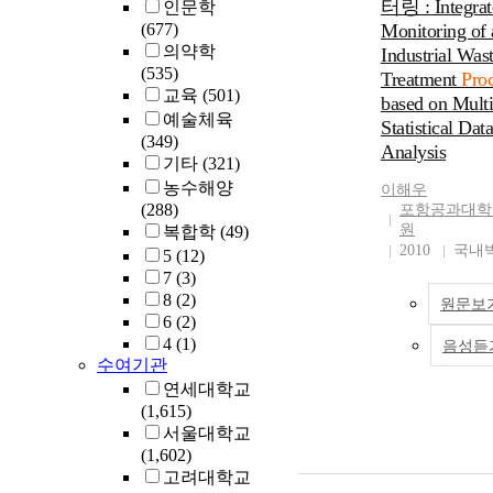
터링 : Integrat
인문학
(677)
Monitoring of 
의약학
Industrial Was
(535)
Treatment
Pro
교육
(501)
based on Multi
예술체육
Statistical Data
(349)
Analysis
기타
(321)
농수해양
이해우
(288)
포항공과대학
원
복합학
(49)
2010
국내
5
(12)
7
(3)
8
(2)
원문보
6
(2)
4
(1)
음성듣
수여기관
연세대학교
(1,615)
서울대학교
(1,602)
고려대학교