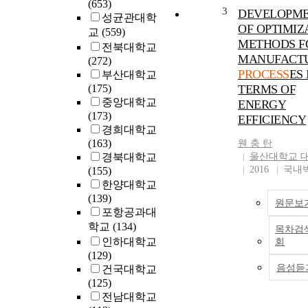
(653)
3
DEVELOPM
성균관대학
OF OPTIMIZ
교
(559)
METHODS F
전북대학교
MANUFACT
(272)
PROCESS
ES 
부산대학교
(175)
TERMS OF
중앙대학교
ENERGY
(173)
EFFICIENCY
경희대학교
(163)
웬 충 탄
경북대학교
울산대학교 
2016
국내
(155)
한양대학교
(139)
원문보
포항공과대
학교
(134)
목차검
인하대학교
회
(129)
음성듣
건국대학교
(125)
전남대학교