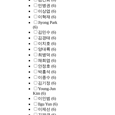
민병권
(6)
이상엽
(6)
이혁재
(6)
Jiyong Park
(6)
김민수
(6)
김경태
(6)
이치호
(6)
양대륙
(6)
최병덕
(6)
채희엽
(6)
안정호
(6)
박홍석
(6)
이종수
(6)
김기정
(6)
Young-Jun
Kim
(6)
이인범
(6)
Ilgu Yun
(6)
이제선
(6)
김재국
(6)