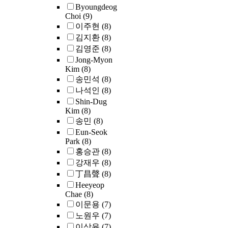
Byoungdeog
Choi
(9)
이주현
(8)
김지환
(8)
김영준
(8)
Jong-Myon
Kim
(8)
송민석
(8)
나석인
(8)
Shin-Dug
Kim
(8)
송민
(8)
Eun-Seok
Park
(8)
홍승관
(8)
강재우
(8)
丁昌聲
(8)
Heeyeop
Chae
(8)
이문용
(7)
노원우
(7)
이상윤
(7)