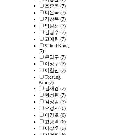
조준동
(7)
이은국
(7)
김창욱
(7)
양일선
(7)
김광수
(7)
고애란
(7)
Shinill Kang
(7)
윤일구
(7)
이상구
(7)
이철진
(7)
Taesung
Kim
(7)
김재경
(7)
황성원
(7)
김성범
(7)
오경자
(6)
이경호
(6)
고광백
(6)
이상훈
(6)
김건희
(6)