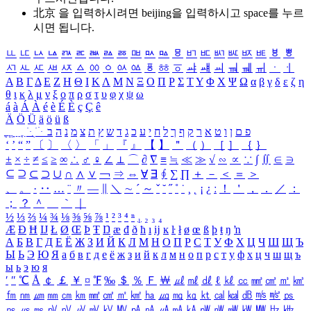
北京 을 입력하시려면
beijing
을 입력하시고 space를 누르
시면 됩니다.
ㅥ
ㅦ
ㅧ
ㅨ
ㅩ
ㅪ
ㅫ
ㅬ
ㅭ
ㅮ
ㅯ
ㅰ
ㅱ
ㅲ
ㅳ
ㅴ
ㅵ
ㅶ
ㅷ
ㅸ
ㅹ
ㅺ
ㅻ
ㅼ
ㅽ
ㅾ
ㅿ
ㆀ
ㆁ
ㆂ
ㆃ
ㆄ
ㆅ
ㆆ
ㆇ
ㆈ
ㆉ
ㆊ
ㆋ
ㆌ
ㆍ
ㆎ
Α
Β
Γ
Δ
Ε
Ζ
Η
Θ
Ι
Κ
Λ
Μ
Ν
Ξ
Ο
Π
Ρ
Σ
Τ
Υ
Φ
Χ
Ψ
Ω
α
β
γ
δ
ε
ζ
η
θ
ι
κ
λ
μ
ν
ξ
ο
π
ρ
σ
τ
υ
φ
χ
ψ
ω
á
à
Á
À
é
è
É
È
ç
Ç
ê
Ä
Ö
Ü
ä
ö
ü
ß
ְ
ֳ
ֲ
ֱ
ָ
ַ
ֵ
ֶ
ִ
ֹ
ּ
ֻ
ׂ
ׁ
ּ
ב
ה
נ
מ
צ
ת
ץ
ש
ד
ג
כ
ע
י
ח
ל
ך
ף
ק
ר
א
ט
ו
ן
ם
פ
‘
’
“
”
〔
〕
〈
〉
「
」
『
』
【
】
＂
（
）
［
］
｛
｝
±
×
÷
≠
≤
≥
∞
∴
♂
♀
∠
⊥
⌒
∂
∇
≡
≒
≪
≫
√
∽
∝
∵
∫
∬
∈
∋
⊆
⊇
⊂
⊃
∪
∩
∧
∨
￢
⇒
⇔
∀
∃
∮
∑
∏
＋
－
＜
＝
＞
、
。
·
‥
…
¨
〃
―
∥
＼
∼
´
～
ˇ
˘
˝
˚
˙
¸
˛
¡
¿
ː
！
＇
，
．
／
：
；
？
＾
＿
｀
｜
½
⅓
⅔
¼
¾
⅛
⅜
⅝
⅞
¹
²
³
⁴
ⁿ
₁
₂
₃
₄
Æ
Ð
Ħ
Ĳ
Ł
Ø
Œ
Þ
Ŧ
Ŋ
æ
đ
ð
ħ
ı
ĳ
ĸ
ŀ
ł
ø
œ
ß
þ
ŧ
ŋ
ŉ
А
Б
В
Г
Д
Е
Ё
Ж
З
И
Й
К
Л
М
Н
О
П
Р
С
Т
У
Ф
Х
Ц
Ч
Ш
Щ
Ъ
Ы
Ь
Э
Ю
Я
а
б
в
г
д
е
ё
ж
з
и
й
к
л
м
н
о
п
р
с
т
у
ф
х
ц
ч
ш
щ
ъ
ы
ь
э
ю
я
′
″
℃
Å
￠
￡
￥
¤
℉
‰
＄
％
Ｆ
￦
㎕
㎖
㎗
ℓ
㎘
㏄
㎣
㎤
㎥
㎦
㎙
㎚
㎛
㎜
㎝
㎞
㎟
㎠
㎡
㎢
㏊
㎍
㎎
㎏
㏏
㎈
㎉
㏈
㎧
㎨
㎰
㎱
㎲
㎳
㎴
㎵
㎶
㎷
㎸
㎹
㎀
㎁
㎂
㎃
㎄
㎺
㎻
㎽
㎾
㎿
㎐
㎑