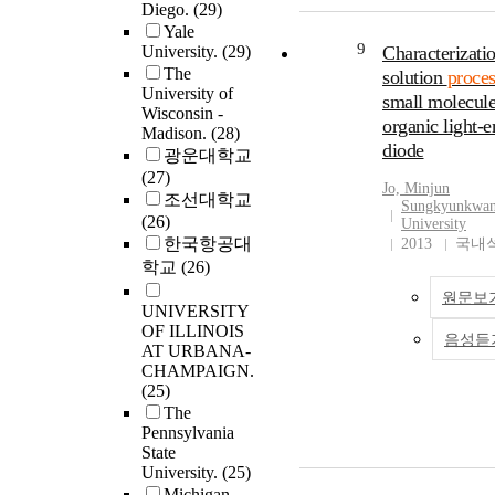
Diego.
(29)
strength, creep res
Yale
and excellent irrad
9
University.
(29)
Characterizati
damage tolerance.
The
solution
proces
However, its high 
University of
small molecul
makes the fabricat
Wisconsin -
organic light-e
components difficu
Madison.
(28)
diode
effects of electric 
광운대학교
on the deformatio
(27)
Jo, Minjun
behavior of ODS st
조선대학교
Sungkyunkwa
especially in terms
(26)
University
stability of the ox
한국항공대
2013
국내
particles under hig
학교
(26)
density, are not we
원문보
known. In this wor
UNIVERSITY
mechanical and
OF ILLINOIS
음성듣
AT URBANA-
microstructural pro
CHAMPAIGN.
of the ODS steel u
(25)
forming were
The
experimentally
Pennsylvania
investigated. The r
State
show that the flow 
University.
(25)
significantly decre
Michigan