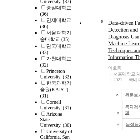
University.
(37)
by this challenge, 
숭실대학교
forming sequence 
(36)
criteria was propo
인제대학교
on the analysis of 
8
Data-driven Fa
(36)
surface gradients. 
Detection and
서울과학기
proposed criteria 
Diagnosis Usi
술대학교
(35)
assessed using a 
Machine Learn
air intake with thr
단국대학교
Techniques an
individual features
(33)
Information T
intake was success
가천대학교
formed using the
(32)
이호동
recommended tool
Princeton
서울대학교 
University.
(32)
strategy using the
2021
국내
한국과학기
ductile DDQ steel 
술원(KAIST)
of low ductility ma
원문보
(31)
like AA 7075-O a
Cornell
alloy.Existing res
목차검
University.
(31)
EA forming lacks
회
Arizona
investigations of 
State
dispersion strengt
음성듣
University.
(30)
(ODS) steels. The 
University of
of nano-sized oxid
California, San
particles provides