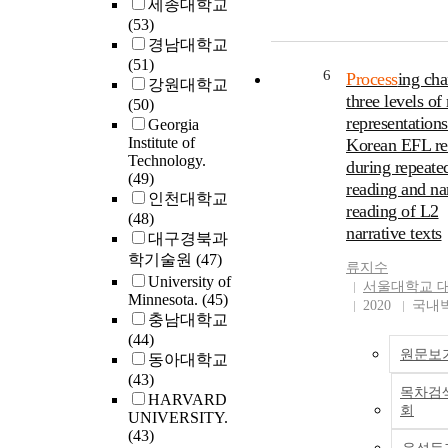
geometries using g
세종대학교
aluminum and steel
(53)
However, modern-d
경남대학교
performance indust
(51)
6
Process
ing cha
require complex s
강원대학교
three levels of
parts and structure
(50)
representations
advanced materials
Georgia
Institute of
commonly exhibit
Korean EFL re
Technology.
strength and low
during repeate
(49)
formability at roo
reading and n
인천대학교
temperature.This
reading of L2
(48)
dissertation aims t
narrative texts
대구경북과
improve the perfo
학기술원
(47)
the ISF process by
류지수
University of
addressing the
서울대학교 
Minnesota.
(45)
aforementioned iss
2020
국내
충남대학교
particular focus on
(44)
exploring toolpath
원문보
동아대학교
strategies for form
(43)
complex geometrie
목차검
HARVARD
using electrically-
회
UNIVERSITY.
(EA) forming to alt
(43)
deformation behav