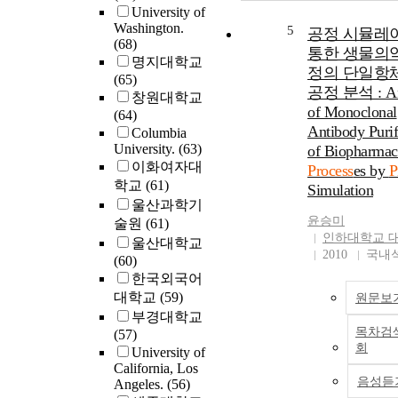
(ISF) is gaining ev
University of
growing attention.
Washington.
5
공정 시뮬레
(68)
potential of ISF t
통한 생물의
명지대학교
parts without the u
정의 단일항
(65)
geometry-specific 
공정 분석 : Ana
창원대학교
revolutionized the
of Monoclonal
(64)
forming processes.
Antibody Purif
Columbia
its promising
University.
(63)
of Biopharmac
characteristics, ISF
이화여자대
has not been exten
Process
es by
P
학교
(61)
adopted in practic
Simulation
울산과학기
the knowledge gap
윤승미
to how process par
술원
(61)
인하대학교 
influence the resul
울산대학교
2010
국내
properties, its
(60)
unsatisfactory geo
한국외국어
accuracy, and the l
대학교
(59)
원문보
robust process pla
부경대학교
strategy. In additio
목차검
(57)
current research on
회
University of
placed most empha
California, Los
the forming of sim
음성듣
Angeles.
(56)