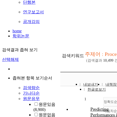
단행본
연구보고서
공개강의
home
학위논문
검색결과 좁혀 보기
주제어 : Proce
검색키워드
선택해제
(검색결과
10,499
건
좁혀본 항목 보기순서
내보내기
내책장
검색량순
한글로보기
가나다순
원문유무
1
정확도
원문있음
Predicting
(8,900)
내림차순
Performances 
원문없음