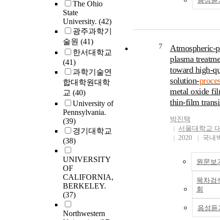
음성듣
The Ohio
hard-to-form materi
State
exploring the proc
University.
(42)
mechanics of EA f
광주과학기
4) estimating the 
술원
(41)
7
temperature durin
Atmospheric-p
한서대학교
for a more precise
plasma treatme
(41)
representation of t
toward high-qu
과학기술연
process. The thesis
solution-
proce
합대학원대학
overview and cont
metal oxide fil
교
(40)
are briefly discuss
thin-film transi
University of
below.Toolpath pl
Pennsylvania.
especially challen
박진택
(39)
multi-feature parts
서울대학교 
경기대학교
the interactions b
2020
국내
(38)
features, different 
forming sequences 
UNIVERSITY
원문보
different formed pr
OF
The selection of th
CALIFORNIA,
목차검
forming sequence i
BERKELEY.
회
literature remains 
(37)
and sometimes
음성듣
Northwestern
contradictory. Mot