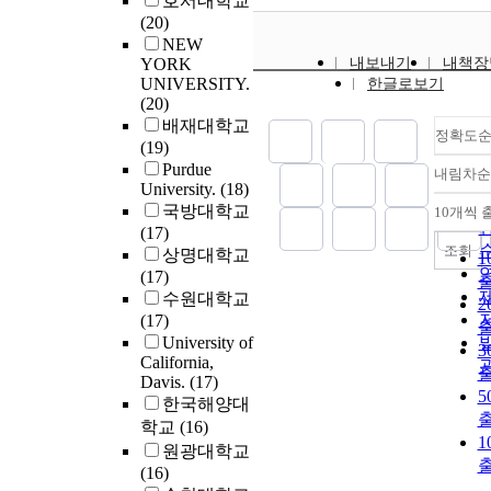
호서대학교
during EA deforma
(20)
predominately due
NEW
heating. The expe
YORK
내보내기
내책장
results clearly conf
UNIVERSITY.
한글로보기
since the deformat
(20)
behavior under EA
배재대학교
and oven-heated te
정확도
(19)
nearly identical at
Purdue
내림차순
temperatures.Base
University.
(18)
promising results 
국방대학교
10개씩 
deformation, the u
(17)
electricity was the
조회
상명대학교
1
integrated with ISF
(17)
establish the EA-I
수원대학교
2
process. The influ
(17)
electric currents o
University of
3
resulting part prop
California,
was investigated in
Davis.
(17)
5
The results show
한국해양대
outstanding positiv
학교
(16)
of the application 
1
원광대학교
electric currents in
(16)
terms of geometric