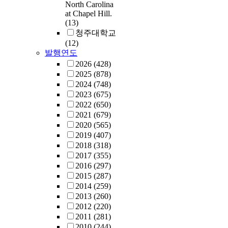
element (FE) model
North Carolina
at Chapel Hill.
EA-ISF process to 
(13)
the actual forming
청주대학교
temperature. The 
(12)
results show the ab
발행연도
the AI approach to
2026
(428)
workpiece forming
2025
(878)
temperatures in th
2024
(748)
zone.Overall, the 
2023
(675)
of this thesis help 
2022
(650)
achieve greater pr
2021
(679)
flexibility in mater
2020
(565)
selection and part
2019
(407)
geometry, as well 
2018
(318)
quality products w
2017
(355)
targeted material
2016
(297)
properties. In addi
2015
(287)
understanding of 
2014
(259)
deformation behavi
2013
(260)
also be of great he
2012
(220)
improving other f
2011
(281)
processes.
2010
(244)