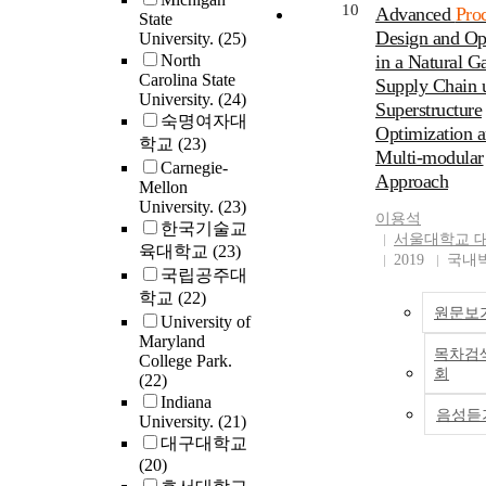
10
when an electric cu
Advanced
Pro
State
applied during pla
Design and Op
University.
(25)
deformation; also,
North
in a Natural G
particles survive v
Carolina State
Supply Chain 
current densities.
University.
(24)
Superstructure
steel, therefore, is 
숙명여자대
Optimization 
material for EA
학교
(23)
Multi-modular
forming.The proce
Carnegie-
Approach
mechanics of EA f
Mellon
University.
(23)
was investigated t
이용석
한국기술교
analytical models 
서울대학교 
experiments. The a
육대학교
(23)
2019
국내
results show that t
국립공주대
temperature-depen
학교
(22)
원문보
hardening model c
University of
predict the yield s
Maryland
목차검
subjected to EA un
College Park.
회
(22)
loading with reaso
Indiana
accuracy without
음성듣
University.
(21)
concerning the no
대구대학교
current effects. Th
(20)
that stress reducti