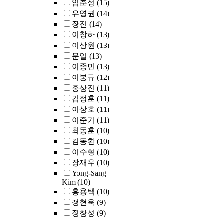
임춘성
(15)
유영권
(14)
장진
(14)
이창하
(13)
이상원
(13)
문일
(13)
이종민
(13)
이봉규
(12)
홍상진
(11)
김정훈
(11)
이상호
(11)
이준기
(11)
최동훈
(10)
김동환
(10)
이수형
(10)
장재우
(10)
Yong-Sang
Kim
(10)
홍용택
(10)
정현욱
(9)
정창성
(9)