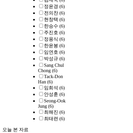
정윤경
(6)
전의찬
(6)
현창택
(6)
한승수
(6)
주진호
(6)
정용식
(6)
한윤봉
(6)
임연호
(6)
박성규
(6)
Sang Chul
Chong
(6)
Tack-Don
Han
(6)
임희석
(6)
안성훈
(6)
Seong-Ook
Jung
(6)
최해진
(6)
최태련
(6)
오늘 본 자료