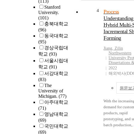
(113)
Stanford
4
Process
University.
(101)
Understanding
충북대학교
Hybrid Multi-
(96)
Incremental Sh
동국대학교
Forming
(95)
경상국립대
Jiang, Zilin
Northwestern
학교
(93)
University Pro
서울시립대
Dissertations 
학교
(91)
2022
서강대학교
해외박사(DDO
(83)
The
원문보
University of
Michigan.
(77)
With the increasin
아주대학교
demand for custom
(71)
products, rapid
영남대학교
prototyping, and s
(69)
batch production,
국민대학교
incremental sheet 
(69)