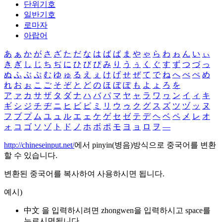
단위기호
일반기호
로마자
아랍어
あ
ぁ
か
が
さ
ざ
た
だ
な
は
ば
ぱ
ま
や
ゃ
ら
わ
ゎ
ん
い
ぃ
き
ぎ
し
じ
ち
ぢ
に
ひ
び
ぴ
み
り
う
ぅ
く
ぐ
す
ず
つ
づ
っ
ぬ
ふ
ぶ
ぷ
む
ゆ
ゅ
る
え
ぇ
け
げ
せ
ぜ
て
で
ね
へ
べ
ぺ
め
れ
お
ぉ
こ
ご
そ
ぞ
と
ど
の
ほ
ぼ
ぽ
も
よ
ょ
ろ
を
ア
ァ
カ
サ
ザ
タ
ダ
ナ
ハ
バ
パ
マ
ヤ
ャ
ラ
ワ
ヮ
ン
イ
ィ
キ
ギ
シ
ジ
チ
ヂ
ニ
ヒ
ビ
ピ
ミ
リ
ウ
ゥ
ク
グ
ス
ズ
ツ
ヅ
ッ
ヌ
フ
ブ
プ
ム
ユ
ュ
ル
エ
ェ
ケ
ゲ
セ
ゼ
テ
デ
ヘ
ベ
ペ
メ
レ
オ
ォ
コ
ゴ
ソ
ゾ
ト
ド
ノ
ホ
ボ
ポ
モ
ヨ
ョ
ロ
ヲ
―
http://chineseinput.net/
에서 pinyin(병음)방식으로 중국어를 변환
할 수 있습니다.
변환된 중국어를 복사하여 사용하시면 됩니다.
예시)
中文 을 입력하시려면
zhongwen
을 입력하시고 space를
누르시면됩니다.