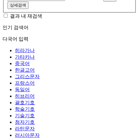
상세검색
결과 내 재검색
인기 검색어
다국어 입력
히라가나
가타카나
중국어
한글고어
그리스문자
프랑스어
독일어
히브리어
괄호기호
학술기호
기술기호
첨자기호
라틴문자
러시아문자