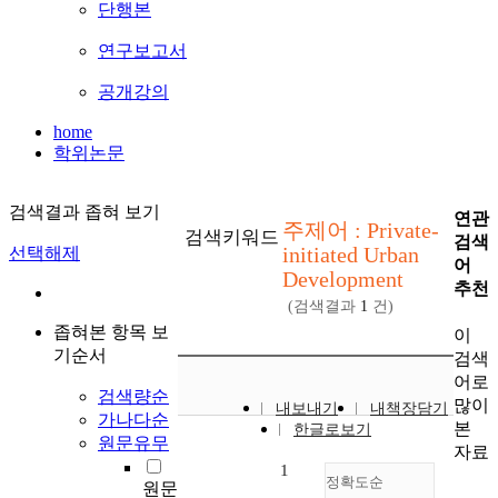
단행본
연구보고서
공개강의
home
학위논문
검색결과 좁혀 보기
연관
주제어 : Private-
검색키워드
검색
initiated Urban
선택해제
어
Development
추천
(검색결과
1
건)
좁혀본 항목 보
이
기순서
검색
어로
검색량순
많이
내보내기
내책장담기
가나다순
본
한글로보기
원문유무
자료
1
정확도순
원문