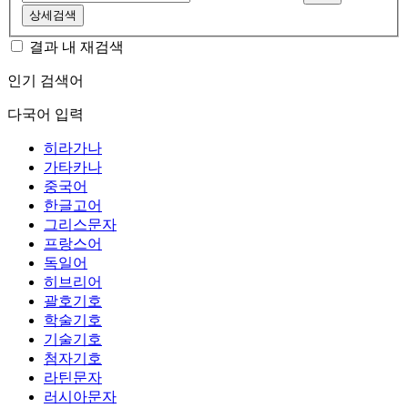
상세검색
결과 내 재검색
인기 검색어
다국어 입력
히라가나
가타카나
중국어
한글고어
그리스문자
프랑스어
독일어
히브리어
괄호기호
학술기호
기술기호
첨자기호
라틴문자
러시아문자