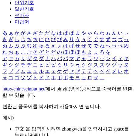
단위기호
일반기호
로마자
아랍어
あ
ぁ
か
が
さ
ざ
た
だ
な
は
ば
ぱ
ま
や
ゃ
ら
わ
ゎ
ん
い
ぃ
き
ぎ
し
じ
ち
ぢ
に
ひ
び
ぴ
み
り
う
ぅ
く
ぐ
す
ず
つ
づ
っ
ぬ
ふ
ぶ
ぷ
む
ゆ
ゅ
る
え
ぇ
け
げ
せ
ぜ
て
で
ね
へ
べ
ぺ
め
れ
お
ぉ
こ
ご
そ
ぞ
と
ど
の
ほ
ぼ
ぽ
も
よ
ょ
ろ
を
ア
ァ
カ
サ
ザ
タ
ダ
ナ
ハ
バ
パ
マ
ヤ
ャ
ラ
ワ
ヮ
ン
イ
ィ
キ
ギ
シ
ジ
チ
ヂ
ニ
ヒ
ビ
ピ
ミ
リ
ウ
ゥ
ク
グ
ス
ズ
ツ
ヅ
ッ
ヌ
フ
ブ
プ
ム
ユ
ュ
ル
エ
ェ
ケ
ゲ
セ
ゼ
テ
デ
ヘ
ベ
ペ
メ
レ
オ
ォ
コ
ゴ
ソ
ゾ
ト
ド
ノ
ホ
ボ
ポ
モ
ヨ
ョ
ロ
ヲ
―
http://chineseinput.net/
에서 pinyin(병음)방식으로 중국어를 변환
할 수 있습니다.
변환된 중국어를 복사하여 사용하시면 됩니다.
예시)
中文 을 입력하시려면
zhongwen
을 입력하시고 space를
누르시면됩니다.