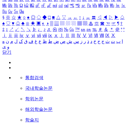
㎒
㎓
㎔
Ω
㏀
㏁
㎊
㎋
㎌
㏖
㏅
㎭
㎮
㎯
㏛
㎩
㎪
㎫
㎬
㏝
㏐
㏓
㏃
㏉
㏜
㏆
§
※
☆
★
○
●
◎
◇
◆
□
■
△
▽
→
←
↑
↓
↔
〓
◁
◀
▷
▶
♤
♠
♡
♥
♧
♣
⊙
◈
▣
◐
◑
▒
▤
▥
▨
▧
▦
▩
♨
☏
☎
☜
☞
¶
†
‡
↕
↗
↙
↖
↘
♭
♩
♪
♬
㉿
㈜
№
㏇
™
㏂
㏘
℡
＃
＆
＊
＠
ª
º
ⅰ
ⅱ
ⅲ
ⅳ
ⅴ
ⅵ
ⅶ
ⅷ
ⅸ
ⅹ
Ⅰ
Ⅱ
Ⅲ
Ⅳ
Ⅴ
Ⅵ
Ⅶ
Ⅷ
Ⅸ
Ⅹ
ا
ب
ت
ث
ج
ح
خ
د
ذ
ر
ز
س
ش
ص
ض
ط
ظ
ع
غ
ف
ق
ک
ل
م
ن
ه
و
ی
닫기
통합검색
국내학술논문
학위논문
해외학술논문
학술지