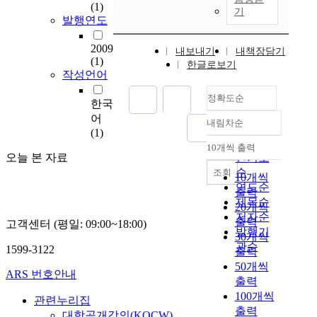
(1)
기
발행연도
2009
내보내기
내책장담기
(1)
한글로보기
작성언어
정확도순
한국
어
내림차순
정확도
(1)
순
10개씩 출력
내림차순
오늘 본 자료
인기도
순
조회
10개씩
연도순
출력
제목순
20개씩
저자순
출력
고객센터 (평일: 09:00~18:00)
발행기
30개씩
관순
1599-3122
출력
50개씩
ARS 번호안내
출력
100개씩
관련누리집
출력
대학공개강의(KOCW)