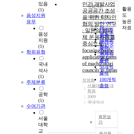
있음
민간 개발사업
내림차순
정확도
활용
(1)
공공공간 조성
순
도
음성지원
을 위한 디자인
10개씩 출력
내림차순
인기도
높은
유무
협의 방안 연구
순
조회
자료
10개씩
: 일본의 협의
연도순
음성
출력
체 운용사례를
제목순
지원
20개씩
중심으로 :
저자순
(1)
출력
focusing on the
학위유형
발행기
30개씩
application cases
관순
출력
of machizukuri
국내
50개씩
councils in Japan
석사
출력
(1)
100개씩
정영화
주제분류
출력
서울대학교 대
학원
공학
2009
(1)
국내석사
수여기관
원문보
서울
기
대학
교
음성듣