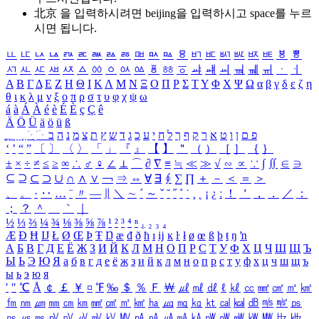
北京 을 입력하시려면
beijing
을 입력하시고 space를 누르
시면 됩니다.
ㅥ
ㅦ
ㅧ
ㅨ
ㅩ
ㅪ
ㅫ
ㅬ
ㅭ
ㅮ
ㅯ
ㅰ
ㅱ
ㅲ
ㅳ
ㅴ
ㅵ
ㅶ
ㅷ
ㅸ
ㅹ
ㅺ
ㅻ
ㅼ
ㅽ
ㅾ
ㅿ
ㆀ
ㆁ
ㆂ
ㆃ
ㆄ
ㆅ
ㆆ
ㆇ
ㆈ
ㆉ
ㆊ
ㆋ
ㆌ
ㆍ
ㆎ
Α
Β
Γ
Δ
Ε
Ζ
Η
Θ
Ι
Κ
Λ
Μ
Ν
Ξ
Ο
Π
Ρ
Σ
Τ
Υ
Φ
Χ
Ψ
Ω
α
β
γ
δ
ε
ζ
η
θ
ι
κ
λ
μ
ν
ξ
ο
π
ρ
σ
τ
υ
φ
χ
ψ
ω
á
à
Á
À
é
è
É
È
ç
Ç
ê
Ä
Ö
Ü
ä
ö
ü
ß
ְ
ֳ
ֲ
ֱ
ָ
ַ
ֵ
ֶ
ִ
ֹ
ּ
ֻ
ׂ
ׁ
ּ
ב
ה
נ
מ
צ
ת
ץ
ש
ד
ג
כ
ע
י
ח
ל
ך
ף
ק
ר
א
ט
ו
ן
ם
פ
‘
’
“
”
〔
〕
〈
〉
「
」
『
』
【
】
＂
（
）
［
］
｛
｝
±
×
÷
≠
≤
≥
∞
∴
♂
♀
∠
⊥
⌒
∂
∇
≡
≒
≪
≫
√
∽
∝
∵
∫
∬
∈
∋
⊆
⊇
⊂
⊃
∪
∩
∧
∨
￢
⇒
⇔
∀
∃
∮
∑
∏
＋
－
＜
＝
＞
、
。
·
‥
…
¨
〃
―
∥
＼
∼
´
～
ˇ
˘
˝
˚
˙
¸
˛
¡
¿
ː
！
＇
，
．
／
：
；
？
＾
＿
｀
｜
½
⅓
⅔
¼
¾
⅛
⅜
⅝
⅞
¹
²
³
⁴
ⁿ
₁
₂
₃
₄
Æ
Ð
Ħ
Ĳ
Ł
Ø
Œ
Þ
Ŧ
Ŋ
æ
đ
ð
ħ
ı
ĳ
ĸ
ŀ
ł
ø
œ
ß
þ
ŧ
ŋ
ŉ
А
Б
В
Г
Д
Е
Ё
Ж
З
И
Й
К
Л
М
Н
О
П
Р
С
Т
У
Ф
Х
Ц
Ч
Ш
Щ
Ъ
Ы
Ь
Э
Ю
Я
а
б
в
г
д
е
ё
ж
з
и
й
к
л
м
н
о
п
р
с
т
у
ф
х
ц
ч
ш
щ
ъ
ы
ь
э
ю
я
′
″
℃
Å
￠
￡
￥
¤
℉
‰
＄
％
Ｆ
￦
㎕
㎖
㎗
ℓ
㎘
㏄
㎣
㎤
㎥
㎦
㎙
㎚
㎛
㎜
㎝
㎞
㎟
㎠
㎡
㎢
㏊
㎍
㎎
㎏
㏏
㎈
㎉
㏈
㎧
㎨
㎰
㎱
㎲
㎳
㎴
㎵
㎶
㎷
㎸
㎹
㎀
㎁
㎂
㎃
㎄
㎺
㎻
㎽
㎾
㎿
㎐
㎑