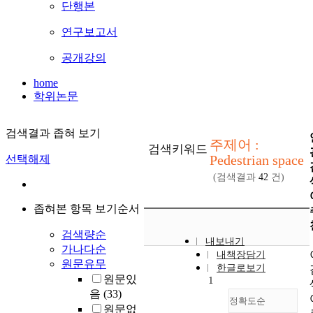
단행본
연구보고서
공개강의
home
학위논문
검색결과 좁혀 보기
주제어 :
검색키워드
Pedestrian space
선택해제
(검색결과
42
건)
좁혀본 항목 보기순서
검색량순
내보내기
가나다순
내책장담기
원문유무
한글로보기
원문있
1
음
(33)
정확도순
원문없