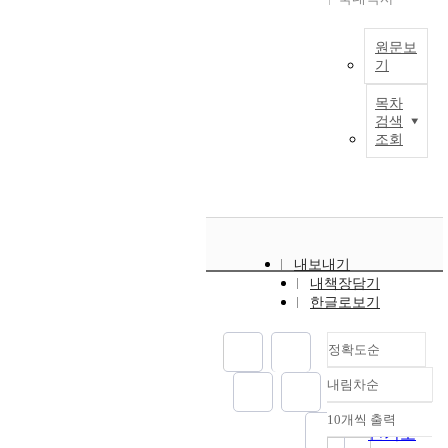
쟁
s
할
로
걷
s
력
r
을
공
거
o
이
e
원문보
한
급
나
c
약
a
기
다
확
대
i
화
l
.
충
V
중
e
되
i
목차
세
,
i
교
t
검색
었
t
운
주
b
통
y
조회
고
y
상
차
r
수
a
,
,
가
공
a
단
n
공
t
에
간
n
을
d
간
h
서
확
t
이
t
및
e
는
대
p
용
h
시
p
그
,
u
하
e
설
r
내보내기
역
지
b
는
i
의
o
내책장담기
할
하
l
것
m
낙
한글로보기
b
이
철
i
과
p
후
l
세
건
c
같
r
는
e
운
설
정확도순
s
은
o
전
m
상
등
p
몇
v
통
s
내림차순
가
의
정확도
a
가
e
시
o
의
방
c
순
지
m
10개씩 출력
장
f
내림차순
양
식
e
인기도
를
e
의
c
가
이