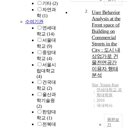
기타
(2)
c
자연과
a
2
User Behavior
학
(1)
r
Analysis at the
수여기관
s
Front space of
b
연세대
Building on
e
학교
(14)
Commercial
c
서울대
Streets in the
a
학교
(9)
City : 도시 내
m
중앙대
상업가로 건
e
학교
(4)
t
물전면공간
서울시
h
이용자 행태
립대학교
e
분석
(4)
p
건국대
r
Yun, Young Kun
학교
(2)
연세대학교 공
i
울산과
학대학원
m
학기술원
2016
e
국내박사
(2)
m
한양대
e
학교
(1)
t
원문보
전북대
h
기