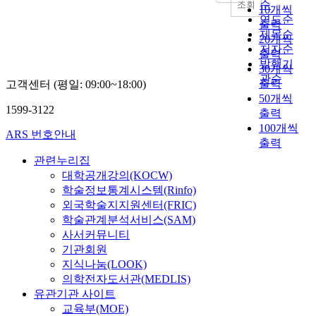
s
순
권
조회
n
10개씩
활
a
에
주
a
고
연도순
t
출력
성
r
자
로
r
했
제목순
o
화
20개씩
-
리
사
e
다
저자순
f
수
b
출력
잡
용
a
.
발행기
l
준
a
30개씩
은
되
n
최
i
관순
을
s
출력
고객센터 (평일: 09:00~18:00)
입
었
i
근
v
저
e
50개씩
체
다
n
국
i
하
1599-3122
d
출력
보
.
d
내
n
시
p
행
어
100개씩
i
외
ARS 번호안내
g
켰
e
로
느
출력
c
연
s
다
d
를
새
a
구
관련누리집
t
.
e
통
도
t
진
대학공개강의(KOCW)
a
보
s
해
로
o
이
학술정보통계시스템(Rinfo)
n
행
t
이
는
r
보
외국학술지지원센터(FRIC)
d
환
r
루
자
o
행
a
학술관계분석서비스(SAM)
경
i
어
동
f
자
r
사서커뮤니티
의
a
지
차
t
중
d
기관회원
개
n
므
가
h
심
s
지식나눔(LOOK)
선
w
로
통
e
의
,
은
의학전자도서관(MEDLIS)
a
,
행
h
도
t
이
l
유관기관 사이트
입
하
i
로
h
용
k
교육부(MOE)
체
기
g
계