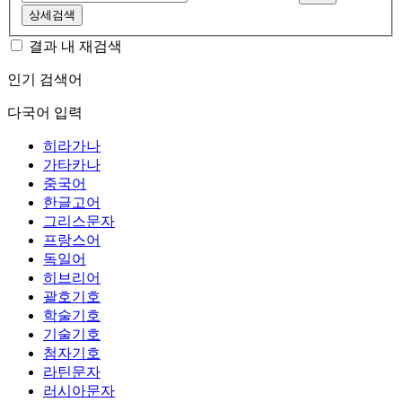
상세검색
결과 내 재검색
인기 검색어
다국어 입력
히라가나
가타카나
중국어
한글고어
그리스문자
프랑스어
독일어
히브리어
괄호기호
학술기호
기술기호
첨자기호
라틴문자
러시아문자