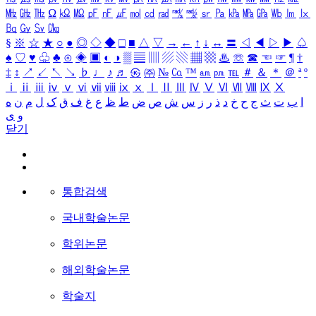
㎒
㎓
㎔
Ω
㏀
㏁
㎊
㎋
㎌
㏖
㏅
㎭
㎮
㎯
㏛
㎩
㎪
㎫
㎬
㏝
㏐
㏓
㏃
㏉
㏜
㏆
§
※
☆
★
○
●
◎
◇
◆
□
■
△
▽
→
←
↑
↓
↔
〓
◁
◀
▷
▶
♤
♠
♡
♥
♧
♣
⊙
◈
▣
◐
◑
▒
▤
▥
▨
▧
▦
▩
♨
☏
☎
☜
☞
¶
†
‡
↕
↗
↙
↖
↘
♭
♩
♪
♬
㉿
㈜
№
㏇
™
㏂
㏘
℡
＃
＆
＊
＠
ª
º
ⅰ
ⅱ
ⅲ
ⅳ
ⅴ
ⅵ
ⅶ
ⅷ
ⅸ
ⅹ
Ⅰ
Ⅱ
Ⅲ
Ⅳ
Ⅴ
Ⅵ
Ⅶ
Ⅷ
Ⅸ
Ⅹ
ا
ب
ت
ث
ج
ح
خ
د
ذ
ر
ز
س
ش
ص
ض
ط
ظ
ع
غ
ف
ق
ک
ل
م
ن
ه
و
ی
닫기
통합검색
국내학술논문
학위논문
해외학술논문
학술지