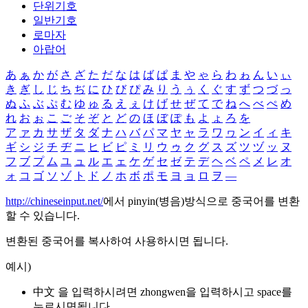
단위기호
일반기호
로마자
아랍어
あ
ぁ
か
が
さ
ざ
た
だ
な
は
ば
ぱ
ま
や
ゃ
ら
わ
ゎ
ん
い
ぃ
き
ぎ
し
じ
ち
ぢ
に
ひ
び
ぴ
み
り
う
ぅ
く
ぐ
す
ず
つ
づ
っ
ぬ
ふ
ぶ
ぷ
む
ゆ
ゅ
る
え
ぇ
け
げ
せ
ぜ
て
で
ね
へ
べ
ぺ
め
れ
お
ぉ
こ
ご
そ
ぞ
と
ど
の
ほ
ぼ
ぽ
も
よ
ょ
ろ
を
ア
ァ
カ
サ
ザ
タ
ダ
ナ
ハ
バ
パ
マ
ヤ
ャ
ラ
ワ
ヮ
ン
イ
ィ
キ
ギ
シ
ジ
チ
ヂ
ニ
ヒ
ビ
ピ
ミ
リ
ウ
ゥ
ク
グ
ス
ズ
ツ
ヅ
ッ
ヌ
フ
ブ
プ
ム
ユ
ュ
ル
エ
ェ
ケ
ゲ
セ
ゼ
テ
デ
ヘ
ベ
ペ
メ
レ
オ
ォ
コ
ゴ
ソ
ゾ
ト
ド
ノ
ホ
ボ
ポ
モ
ヨ
ョ
ロ
ヲ
―
http://chineseinput.net/
에서 pinyin(병음)방식으로 중국어를 변환
할 수 있습니다.
변환된 중국어를 복사하여 사용하시면 됩니다.
예시)
中文 을 입력하시려면
zhongwen
을 입력하시고 space를
누르시면됩니다.