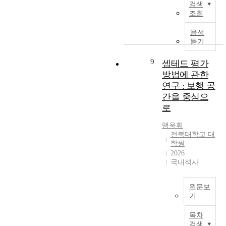
안
으
검색
회
시
i
에
며
조회
적
장
n
서
,
비
은
t
매
이
음성
용
도
o
듣기
개
와
이
시
t
공
함
증
발
h
9
셉테드 평가
간
께
가
전
o
은
소
방법에 관한
하
에
s
이
통
연구 : 보행 공
고
서
e
러
난
간을 중심으
있
중
f
한
,
다
로
요
o
공
주
.
한
r
간
차
맹욱휘
그
역
c
들
난
전북대학교 대
(
할
a
이
,
학원
에
을
r
2026
복
교
대
하
s
국내석사
합
통
한
고
a
적
사
)
있
n
이
고
해
원문보
다
d
고
등
기
결
.
n
연
이
책
W
그
o
속
교
목차
으
i
러
t
적
통
검색