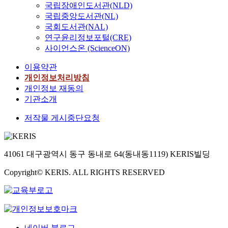
e
자
w
국립장애인도서관(NLD)
보
위
h
획
i
의
a
국립중앙도서관(NL)
행
한
q
을
m
편
y
국회도서관(NAL)
로
공
u
통
p
리
w
를
간
연구윤리정보포털(CRE)
a
해
o
성
e
세
이
사이언스온 (ScienceON)
l
위
r
을
r
운
라
i
에
t
향
e
이용약관
상
는
t
서
a
상
r
개인정보처리방침
가
생
y
언
n
시
e
의
각
개인정보 재동의
o
급
c
키
-
매
이
기관소개
f
한
e
는
a
개
보
u
문
o
중
c
저작물 게시중단요청
공
편
r
제
f
요
k
간
화
b
를
s
한
n
으
되
a
해
a
요
o
로
었
n
결
41061 대구광역시 동구 동내로 64(동내동1119) KERIS빌딩
f
소
w
볼
으
l
하
e
로
l
수
며
i
Copyright© KERIS. ALL RIGHTS RESERVED
려
t
,
e
있
,
f
고
y
본
d
다
우
e
노
d
연
g
.
리
.
력
e
구
e
세
의
T
했
s
는
d
운
도
h
다
i
이
네이버 블로그
a