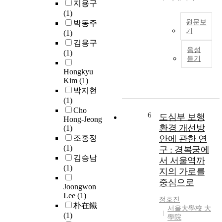
c
지용구
통
i
(1)
행
a
원문보
박동주
패
기
l
(1)
턴
r
김용구
입
이
음성
e
(1)
체
더
듣기
l
복
욱
a
Hongkyu
합
다
Kim
(1)
t
시
양
박지현
i
설
해
(1)
o
은
지
Cho
n
여
6
도심부 보행
고
Hong-Jeong
s
러
있
환경 개선방
(1)
.
가
다
조홍정
안에 관한 연
H
지
.
(1)
구 : 경복궁에
o
서
그
김승남
서 서울역까
w
로
런
(1)
e
지의 가로를
다
데
v
중심으로
른
도
Joongwon
e
용
Lee
(1)
차
정호진
r
도
朴在鐵
량
서울大學校 大
,
로
(1)
이
學院
a
사