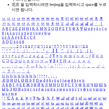
北京 을 입력하시려면
beijing
을 입력하시고 space를 누르
시면 됩니다.
ㅥ
ㅦ
ㅧ
ㅨ
ㅩ
ㅪ
ㅫ
ㅬ
ㅭ
ㅮ
ㅯ
ㅰ
ㅱ
ㅲ
ㅳ
ㅴ
ㅵ
ㅶ
ㅷ
ㅸ
ㅹ
ㅺ
ㅻ
ㅼ
ㅽ
ㅾ
ㅿ
ㆀ
ㆁ
ㆂ
ㆃ
ㆄ
ㆅ
ㆆ
ㆇ
ㆈ
ㆉ
ㆊ
ㆋ
ㆌ
ㆍ
ㆎ
Α
Β
Γ
Δ
Ε
Ζ
Η
Θ
Ι
Κ
Λ
Μ
Ν
Ξ
Ο
Π
Ρ
Σ
Τ
Υ
Φ
Χ
Ψ
Ω
α
β
γ
δ
ε
ζ
η
θ
ι
κ
λ
μ
ν
ξ
ο
π
ρ
σ
τ
υ
φ
χ
ψ
ω
á
à
Á
À
é
è
É
È
ç
Ç
ê
Ä
Ö
Ü
ä
ö
ü
ß
ְ
ֳ
ֲ
ֱ
ָ
ַ
ֵ
ֶ
ִ
ֹ
ּ
ֻ
ׂ
ׁ
ּ
ב
ה
נ
מ
צ
ת
ץ
ש
ד
ג
כ
ע
י
ח
ל
ך
ף
ק
ר
א
ט
ו
ן
ם
פ
‘
’
“
”
〔
〕
〈
〉
「
」
『
』
【
】
＂
（
）
［
］
｛
｝
±
×
÷
≠
≤
≥
∞
∴
♂
♀
∠
⊥
⌒
∂
∇
≡
≒
≪
≫
√
∽
∝
∵
∫
∬
∈
∋
⊆
⊇
⊂
⊃
∪
∩
∧
∨
￢
⇒
⇔
∀
∃
∮
∑
∏
＋
－
＜
＝
＞
、
。
·
‥
…
¨
〃
―
∥
＼
∼
´
～
ˇ
˘
˝
˚
˙
¸
˛
¡
¿
ː
！
＇
，
．
／
：
；
？
＾
＿
｀
｜
½
⅓
⅔
¼
¾
⅛
⅜
⅝
⅞
¹
²
³
⁴
ⁿ
₁
₂
₃
₄
Æ
Ð
Ħ
Ĳ
Ł
Ø
Œ
Þ
Ŧ
Ŋ
æ
đ
ð
ħ
ı
ĳ
ĸ
ŀ
ł
ø
œ
ß
þ
ŧ
ŋ
ŉ
А
Б
В
Г
Д
Е
Ё
Ж
З
И
Й
К
Л
М
Н
О
П
Р
С
Т
У
Ф
Х
Ц
Ч
Ш
Щ
Ъ
Ы
Ь
Э
Ю
Я
а
б
в
г
д
е
ё
ж
з
и
й
к
л
м
н
о
п
р
с
т
у
ф
х
ц
ч
ш
щ
ъ
ы
ь
э
ю
я
′
″
℃
Å
￠
￡
￥
¤
℉
‰
＄
％
Ｆ
￦
㎕
㎖
㎗
ℓ
㎘
㏄
㎣
㎤
㎥
㎦
㎙
㎚
㎛
㎜
㎝
㎞
㎟
㎠
㎡
㎢
㏊
㎍
㎎
㎏
㏏
㎈
㎉
㏈
㎧
㎨
㎰
㎱
㎲
㎳
㎴
㎵
㎶
㎷
㎸
㎹
㎀
㎁
㎂
㎃
㎄
㎺
㎻
㎽
㎾
㎿
㎐
㎑