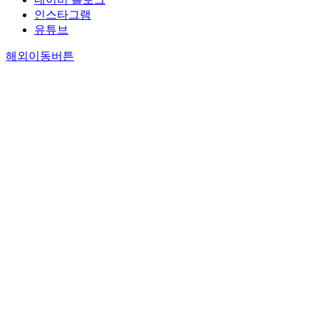
상
시
e
.
g
용
n
인스타그램
가
공
s
이
n
자
d
유튜브
의
간
u
들
i
관
t
매
은
c
은
n
해외이동버튼
점
h
개
자
c
도
u
에
e
공
동
e
시
r
서
n
간
차
s
공
b
서
e
은
위
s
간
a
울
e
세
주
o
을
n
시
d
운
의
r
재
e
대
t
상
공
f
설
n
표
o
가
간
a
계
v
전
r
내
으
i
하
i
통
e
부
로
l
고
r
시
c
와
변
u
기
o
장
o
외
모
r
존
n
의
v
부
되
e
도
m
보
e
를
었
o
로
e
행
r
연
다
f
를
n
공
t
결
.
u
지
t
간
h
할
대
r
하
s
물
e
뿐
부
b
터
h
리
f
만
분
a