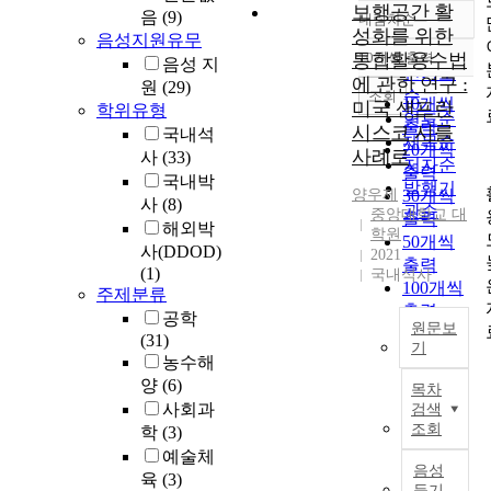
보행공간 활
음
(9)
내림차순
정확도
성화를 위한
음성지원유무
순
통합활용수법
10개씩 출력
음성 지
내림차순
인기도
에 관한 연구 :
원
(29)
순
조회
10개씩
미국 샌프란
학위유형
연도순
출력
시스코 시를
국내석
제목순
20개씩
사례로
사
(33)
저자순
출력
국내박
발행기
양우제
30개씩
사
(8)
관순
중앙대학교 대
출력
해외박
학원
50개씩
사(DDOD)
2021
출력
(1)
국내석사
100개씩
주제분류
출력
공학
원문보
(31)
기
농수해
B
양
(6)
목차
e
사회과
검색
f
조회
학
(3)
o
예술체
r
음성
육
(3)
e
듣기