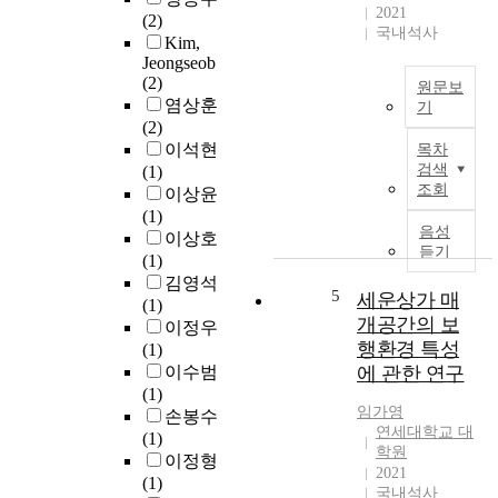
a
2021
(2)
국내석사
s
Kim,
p
Jeongseob
a
(2)
원문보
c
염상훈
기
e
(2)
과
o
이석현
목차
학
f
검색
(1)
기
조회
t
이상윤
술
r
(1)
의
음성
a
이상호
지
듣기
n
(1)
속
s
김영석
적
5
세운상가 매
i
(1)
인
개공간의 보
t
이정우
발
a
행환경 특성
(1)
전
n
이수범
에 관한 연구
으
d
(1)
로
임가영
o
손봉수
사
연세대학교 대
f
(1)
람
학원
s
이정형
들
2021
o
(1)
의
국내석사