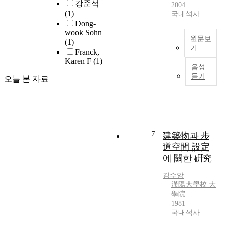
강준석
용
2004
s
용
(1)
객
국내석사
t
되
Dong-
이
h
는
wook Sohn
계
e
원문보
공
(1)
속
기
s
간
Franck,
급
e
Karen F
(1)
들
1
증
음성
s
이
9
하
듣기
오늘 본 자료
p
하
8
면
a
나
0
서
c
의
년
교
e
건
대
통
s
축
초
혼
b
물
까
7
建築物과 步
잡
e
혹
지
이
道空間 設定
c
은
만
더
에 關한 硏究
a
시
하
심
m
설
더
해
김수암
e
안
라
漢陽大學校 大
지
c
에
고
學院
고
a
복
사
1981
있
r
국내석사
합
치
다
-
적
품
.