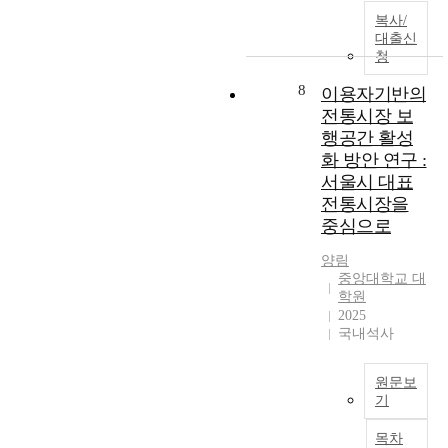
b
이
으
이
복사/
a
고
로
때
대출신
s
연
여
청
문
e
속
겨
에
d
8
이용자기반의
적
졌
많
,
인
던
전통시장 보
은
s
관
자
행공간 활성
도
p
계
가
화 방안 연구 :
시
a
를
용
가
서울시 대표
c
맺
승
교
전통시장을
e
으
용
통
중심으로
s
면
차
문
w
서
가
제
양림
e
공
필
를
중앙대학교 대
r
존
수
학원
겪
e
하
품
2025
으
d
는
으
국내석사
면
i
것
로
서
v
이
인
오
원문보
i
다
식
염
기
d
.
되
과
전
e
그
었
사
목차
통
d