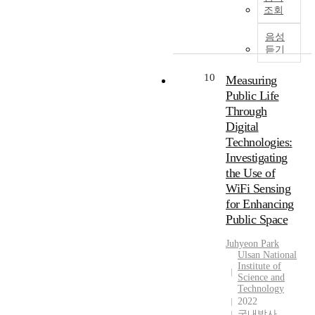
로
t
나
f
조회
인
문
정
h
현
o
관
제
책
t
대
r
음성
계
로
입
h
화
듣기
c
를
제
안
e
된
a
유
기
자
r
10
상
r
Measuring
지
되
들
a
업
s
Public Life
하
었
은
p
공
.
Through
면
다
특
i
간
C
서
.
Digital
히
d
의
o
공
이
Technologies:
피
d
등
n
존
를
Investigating
크
e
장
s
할
위
시
the Use of
v
으
i
수
한
간
WiFi Sensing
e
로
d
있
해
대
l
for Enhancing
인
e
도
결
에
o
Public Space
해
r
록
방
자
p
전
i
연
안
가
m
Juhyeon Park
통
n
결
으
용
Ulsan National
e
시
g
해
로
Institute of
이
n
장
t
Science and
주
주
용
t
의
Technology
h
는
로
대
o
2022
경
i
역
도
신
f
국내박사