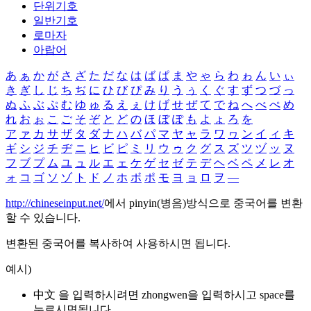
단위기호
일반기호
로마자
아랍어
あ
ぁ
か
が
さ
ざ
た
だ
な
は
ば
ぱ
ま
や
ゃ
ら
わ
ゎ
ん
い
ぃ
き
ぎ
し
じ
ち
ぢ
に
ひ
び
ぴ
み
り
う
ぅ
く
ぐ
す
ず
つ
づ
っ
ぬ
ふ
ぶ
ぷ
む
ゆ
ゅ
る
え
ぇ
け
げ
せ
ぜ
て
で
ね
へ
べ
ぺ
め
れ
お
ぉ
こ
ご
そ
ぞ
と
ど
の
ほ
ぼ
ぽ
も
よ
ょ
ろ
を
ア
ァ
カ
サ
ザ
タ
ダ
ナ
ハ
バ
パ
マ
ヤ
ャ
ラ
ワ
ヮ
ン
イ
ィ
キ
ギ
シ
ジ
チ
ヂ
ニ
ヒ
ビ
ピ
ミ
リ
ウ
ゥ
ク
グ
ス
ズ
ツ
ヅ
ッ
ヌ
フ
ブ
プ
ム
ユ
ュ
ル
エ
ェ
ケ
ゲ
セ
ゼ
テ
デ
ヘ
ベ
ペ
メ
レ
オ
ォ
コ
ゴ
ソ
ゾ
ト
ド
ノ
ホ
ボ
ポ
モ
ヨ
ョ
ロ
ヲ
―
http://chineseinput.net/
에서 pinyin(병음)방식으로 중국어를 변환
할 수 있습니다.
변환된 중국어를 복사하여 사용하시면 됩니다.
예시)
中文 을 입력하시려면
zhongwen
을 입력하시고 space를
누르시면됩니다.