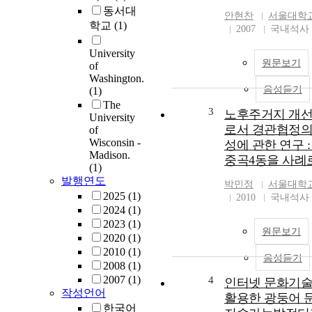
동서대
they are initiated is ne
안현찬
서울대학
학교
(1)
this model is adapted a
2007
국내석사
range of contexts. Case
University
particular provide the 
원문보기
of
exploration to underst
Washington.
aspects of the NIC mo
음성듣기
(1)
in a particular context
The
and under what conditi
3
노후주거지 개
University
case study focuses on t
로서 경관협정의
of
Personalization in Prac
Wisconsin -
성에 관한 연구 
Networked Improveme
Madison.
중곡4동을 사례
Community (PiPNIC). 
(1)
article then takes up on
발행연도
박민정
서울대학
three guiding question
2025
(1)
2010
국내석사
what problem(s) are we 
2024
(1)
solve?, whose expertis
2023
(1)
원문보기
to solve these problem
2020
(1)
what are the social arr
2010
(1)
음성듣기
that will enable this w
2008
(1)
first article examines 
2007
(1)
4
인터넷 문화기
PiPNIC initiation team 
작성언어
활용한 광둥어 
a problem of practice 
한국어