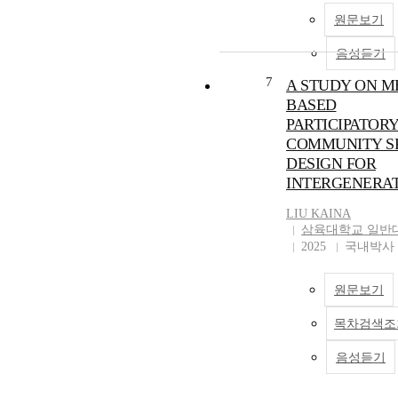
and their communities.
원문보기
exploration, I look to i
types of and strategies 
음성듣기
to build a framework fo
advancing design justic
7
A STUDY ON M
ending process.The first
BASED
empirical studies in thi
PARTICIPATOR
dissertation address th
COMMUNITY S
dynamics and roles wit
DESIGN FOR
community-based tech
INTERGENERA
design projects and
multigenerational co-d
LIU KAINA
teams. From this work 
삼육대학교 일반
how we can encourage 
2025
국내박사
their communities to t
ownership of learning
technologies through
원문보기
participatory design a
목차검색조
involvement in the te
implementation proces
음성듣기
Subsequent studies foc
long-term impacts of s
projects and how the 