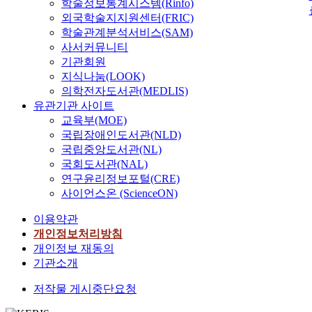
학술정보통계시스템(Rinfo)
research cycle in an et
외국학술지지원센터(FRIC)
practical manner.This d
학술관계분석서비스(SAM)
provides a number of e
사서커뮤니티
insights on the develo
기관회원
changes within relatio
지식나눔(LOOK)
power dynamics throug
의학전자도서관(MEDLIS)
course of community-b
educational technolog
유관기관 사이트
projects involving you
교육부(MOE)
challenges, obstacles, 
국립장애인도서관(NLD)
opportunities at the co
국립중앙도서관(NL)
of the life cycle of the
국회도서관(NAL)
aforementioned project
연구윤리정보포털(CRE)
different ways ending a
사이언스온 (ScienceON)
occurs. The work also 
theoretical implication
이용약관
on value sensitive desi
개인정보처리방침
research-practice partn
개인정보 재동의
and other theories aro
기관소개
community relationship
an understanding of pr
저작물 게시중단요청
ending as a space for d