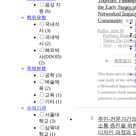
Together: Finding
음성 지
the Early Stages o
10개씩
원
(6)
Networked Impro
학위유형
Community
조회
국내석
사
(3)
Kallio, Julie M
ProQuest Dissertat
국내박
Theses The Univers
사
(2)
2020
해외박사(
해외박
사(DDOD)
원문보기
(2)
주제분류
This three-article disser
공학
(3)
case study of the initial
예술체
a Networked Improvem
육
(2)
Community built aroun
교육
(1)
practices in personaliz
기타
(1)
schools. Networked I
수여기관
Communities (NICs) are
서울대
research-practice partn
2
주민-전문가간의
학교
(3)
tackle how to sustain a
소통 증진을 위
삼육대
change across school
디자인 과정과 
학교
(1)
communities. Research