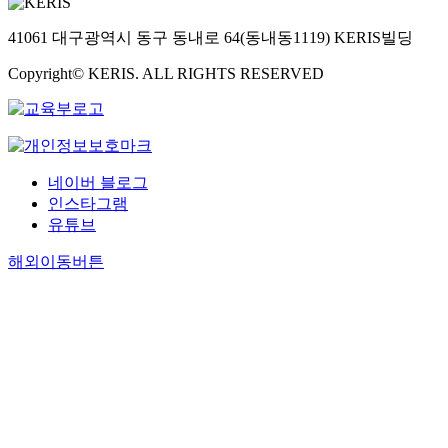
Finally, this work contr
theoretically-grounded
41061 대구광역시 동구 동내로 64(동내동1119) KERIS빌딩
methodological framew
designing projects inv
Copyright© KERIS. ALL RIGHTS RESERVED
long-term technology
development with yout
their communities that 
and incorporate the end
project, derived from t
네이버 블로그
in the previous contrib
Through this work I ex
인스타그램
dimensions and conside
유튜브
ending a project that i
해외이동버튼
long-term partnership w
community, developing
discuss, navigate, and 
the closing process and
facilitating less extrac
more mutually benefici
community research par