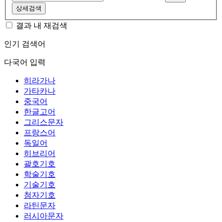
상세검색
결과 내 재검색
인기 검색어
다국어 입력
히라가나
가타카나
중국어
한글고어
그리스문자
프랑스어
독일어
히브리어
괄호기호
학술기호
기술기호
첨자기호
라틴문자
러시아문자