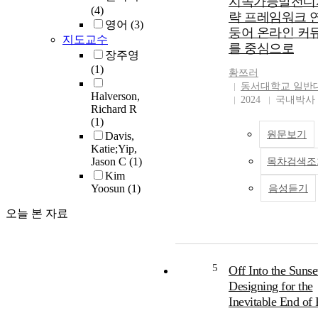
지속가능발전디
radical listening to ed
(4)
략 프레임워크 연
educational leaders acr
영어
(3)
둥어 온라인 커
state. Drawing on quali
지도교수
를 중심으로
data, the analysis trace
장주영
activities of the initia
(1)
황쯔러
narrowed the problem 
동서대학교 일반
selected a problem of p
Halverson,
2024
국내박사
The second article ex
Richard R
the NIC activities supp
(1)
participants in sharing 
원문보기
Davis,
problem-based expertis
Katie;Yip,
Jason C
(1)
qualitative study illus
목차검색조
Kim
the NIC created the co
Yoosun
(1)
음성듣기
for ideas to be generate
selected, and integrate
오늘 본 자료
the coupling of networ
activities and authenti
tasks. Finally, the third
explores how collabora
5
Off Into the Sunse
design fosters help-bas
Designing for the
interactions, and how t
Inevitable End of 
arrangements provide t
conditions for the relat