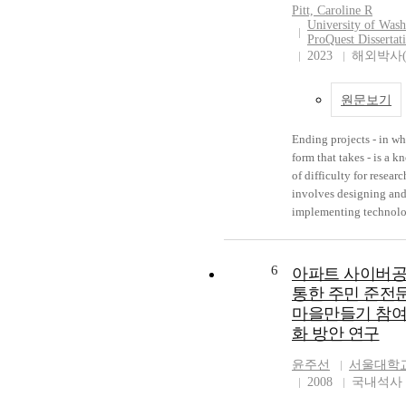
Pitt, Caroline R
necessary to solve har
University of Wash
Each article addresses p
ProQuest Dissertat
and theoretical conside
2023
해외박사(
initiating NICs, contri
specifically to the cur
원문보기
initiation framework. 
organizing this inquiry
Ending projects - in w
instrumental case study
form that takes - is a k
is to produce insight in 
of difficulty for researc
of continuous improve
involves designing an
rather than an evaluati
implementing technolo
whether NICs “work.” A
community partners. T
this case contributes to
process is particularly s
collective effort to lev
underserved and margi
6
wisdom of research, pra
아파트 사이버
communities and popul
design knowledge to i
통한 주민 준전
This dissertation explo
schools.
마을만들기 참여
project ecosystem and
화 방안 연구
dynamics in which rese
and participants exist
윤주선
서울대학
collaborating on tech
2008
국내석사
design projects involv