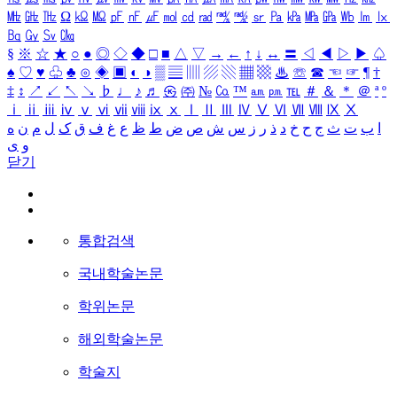
㎒
㎓
㎔
Ω
㏀
㏁
㎊
㎋
㎌
㏖
㏅
㎭
㎮
㎯
㏛
㎩
㎪
㎫
㎬
㏝
㏐
㏓
㏃
㏉
㏜
㏆
§
※
☆
★
○
●
◎
◇
◆
□
■
△
▽
→
←
↑
↓
↔
〓
◁
◀
▷
▶
♤
♠
♡
♥
♧
♣
⊙
◈
▣
◐
◑
▒
▤
▥
▨
▧
▦
▩
♨
☏
☎
☜
☞
¶
†
‡
↕
↗
↙
↖
↘
♭
♩
♪
♬
㉿
㈜
№
㏇
™
㏂
㏘
℡
＃
＆
＊
＠
ª
º
ⅰ
ⅱ
ⅲ
ⅳ
ⅴ
ⅵ
ⅶ
ⅷ
ⅸ
ⅹ
Ⅰ
Ⅱ
Ⅲ
Ⅳ
Ⅴ
Ⅵ
Ⅶ
Ⅷ
Ⅸ
Ⅹ
ا
ب
ت
ث
ج
ح
خ
د
ذ
ر
ز
س
ش
ص
ض
ط
ظ
ع
غ
ف
ق
ک
ل
م
ن
ه
و
ی
닫기
통합검색
국내학술논문
학위논문
해외학술논문
학술지