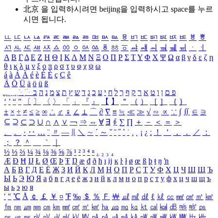
北京 을 입력하시려면
beijing
을 입력하시고 space를 누르
시면 됩니다.
ㅥ
ㅦ
ㅧ
ㅨ
ㅩ
ㅪ
ㅫ
ㅬ
ㅭ
ㅮ
ㅯ
ㅰ
ㅱ
ㅲ
ㅳ
ㅴ
ㅵ
ㅶ
ㅷ
ㅸ
ㅹ
ㅺ
ㅻ
ㅼ
ㅽ
ㅾ
ㅿ
ㆀ
ㆁ
ㆂ
ㆃ
ㆄ
ㆅ
ㆆ
ㆇ
ㆈ
ㆉ
ㆊ
ㆋ
ㆌ
ㆍ
ㆎ
Α
Β
Γ
Δ
Ε
Ζ
Η
Θ
Ι
Κ
Λ
Μ
Ν
Ξ
Ο
Π
Ρ
Σ
Τ
Υ
Φ
Χ
Ψ
Ω
α
β
γ
δ
ε
ζ
η
θ
ι
κ
λ
μ
ν
ξ
ο
π
ρ
σ
τ
υ
φ
χ
ψ
ω
á
à
Á
À
é
è
É
È
ç
Ç
ê
Ä
Ö
Ü
ä
ö
ü
ß
ְ
ֳ
ֲ
ֱ
ָ
ַ
ֵ
ֶ
ִ
ֹ
ּ
ֻ
ׂ
ׁ
ּ
ב
ה
נ
מ
צ
ת
ץ
ש
ד
ג
כ
ע
י
ח
ל
ך
ף
ק
ר
א
ט
ו
ן
ם
פ
‘
’
“
”
〔
〕
〈
〉
「
」
『
』
【
】
＂
（
）
［
］
｛
｝
±
×
÷
≠
≤
≥
∞
∴
♂
♀
∠
⊥
⌒
∂
∇
≡
≒
≪
≫
√
∽
∝
∵
∫
∬
∈
∋
⊆
⊇
⊂
⊃
∪
∩
∧
∨
￢
⇒
⇔
∀
∃
∮
∑
∏
＋
－
＜
＝
＞
、
。
·
‥
…
¨
〃
―
∥
＼
∼
´
～
ˇ
˘
˝
˚
˙
¸
˛
¡
¿
ː
！
＇
，
．
／
：
；
？
＾
＿
｀
｜
½
⅓
⅔
¼
¾
⅛
⅜
⅝
⅞
¹
²
³
⁴
ⁿ
₁
₂
₃
₄
Æ
Ð
Ħ
Ĳ
Ł
Ø
Œ
Þ
Ŧ
Ŋ
æ
đ
ð
ħ
ı
ĳ
ĸ
ŀ
ł
ø
œ
ß
þ
ŧ
ŋ
ŉ
А
Б
В
Г
Д
Е
Ё
Ж
З
И
Й
К
Л
М
Н
О
П
Р
С
Т
У
Ф
Х
Ц
Ч
Ш
Щ
Ъ
Ы
Ь
Э
Ю
Я
а
б
в
г
д
е
ё
ж
з
и
й
к
л
м
н
о
п
р
с
т
у
ф
х
ц
ч
ш
щ
ъ
ы
ь
э
ю
я
′
″
℃
Å
￠
￡
￥
¤
℉
‰
＄
％
Ｆ
￦
㎕
㎖
㎗
ℓ
㎘
㏄
㎣
㎤
㎥
㎦
㎙
㎚
㎛
㎜
㎝
㎞
㎟
㎠
㎡
㎢
㏊
㎍
㎎
㎏
㏏
㎈
㎉
㏈
㎧
㎨
㎰
㎱
㎲
㎳
㎴
㎵
㎶
㎷
㎸
㎹
㎀
㎁
㎂
㎃
㎄
㎺
㎻
㎽
㎾
㎿
㎐
㎑