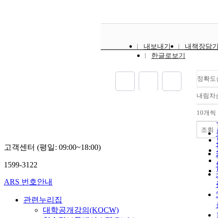
and researchers can beg
transition these techno
community ownership,
understanding the reso
내보내기
내책장담
constraints of both the
한글로보기
researchers and commun
particularly the youth
The final study - a cros
정확도
analysis of two long-t
내림차
projects - extends this
power dynamics and im
10개씩
using the understandin
systems and infrastruct
조회
frame our understandin
equitable ending proce
고객센터 (평일: 09:00~18:00)
what different endings
1599-3122
look like. Together, the
provide grounding for 
ARS 번호안내
framework to create a m
and equitable ending p
관련누리집
specifically creating g
대학공개강의(KOCW)
for designing the end o