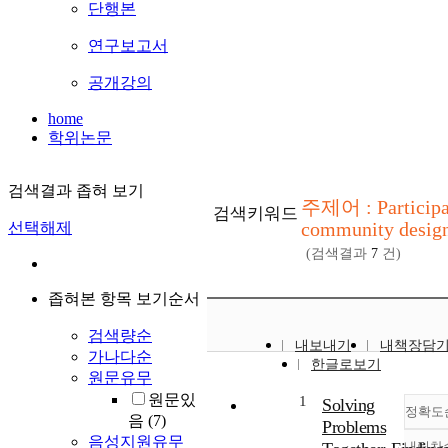
단행본
연구보고서
공개강의
home
학위논문
검색결과 좁혀 보기
주제어 : Participa
검색키워드
community desig
선택해제
(검색결과
7
건)
좁혀본 항목 보기순서
검색량순
내보내기
내책장담
가나다순
한글로보기
원문유무
원문있
1
Solving
정확도
음
(7)
Problems
음성지원유무
내림차