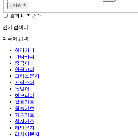
상세검색
결과 내 재검색
인기 검색어
다국어 입력
히라가나
가타카나
중국어
한글고어
그리스문자
프랑스어
독일어
히브리어
괄호기호
학술기호
기술기호
첨자기호
라틴문자
러시아문자