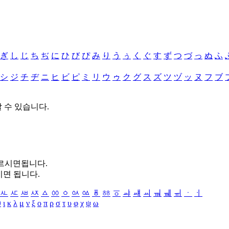
ぎ
し
じ
ち
ぢ
に
ひ
び
ぴ
み
り
う
ぅ
く
ぐ
す
ず
つ
づ
っ
ぬ
ふ
シ
ジ
チ
ヂ
ニ
ヒ
ビ
ピ
ミ
リ
ウ
ゥ
ク
グ
ス
ズ
ツ
ヅ
ッ
ヌ
フ
ブ
할 수 있습니다.
누르시면됩니다.
시면 됩니다.
ㅻ
ㅼ
ㅽ
ㅾ
ㅿ
ㆀ
ㆁ
ㆂ
ㆃ
ㆄ
ㆅ
ㆆ
ㆇ
ㆈ
ㆉ
ㆊ
ㆋ
ㆌ
ㆍ
ㆎ
θ
ι
κ
λ
μ
ν
ξ
ο
π
ρ
σ
τ
υ
φ
χ
ψ
ω