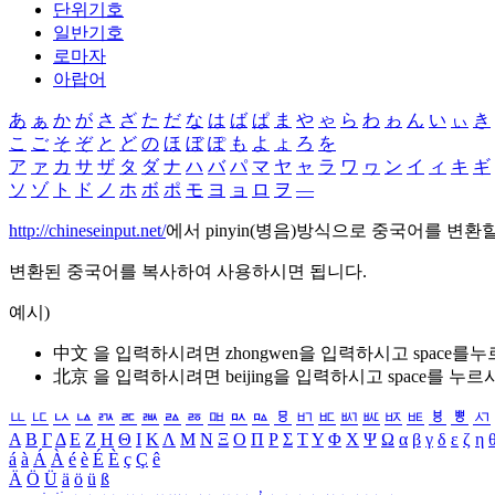
단위기호
일반기호
로마자
아랍어
あ
ぁ
か
が
さ
ざ
た
だ
な
は
ば
ぱ
ま
や
ゃ
ら
わ
ゎ
ん
い
ぃ
き
こ
ご
そ
ぞ
と
ど
の
ほ
ぼ
ぽ
も
よ
ょ
ろ
を
ア
ァ
カ
サ
ザ
タ
ダ
ナ
ハ
バ
パ
マ
ヤ
ャ
ラ
ワ
ヮ
ン
イ
ィ
キ
ギ
ソ
ゾ
ト
ド
ノ
ホ
ボ
ポ
モ
ヨ
ョ
ロ
ヲ
―
http://chineseinput.net/
에서 pinyin(병음)방식으로 중국어를 변환
변환된 중국어를 복사하여 사용하시면 됩니다.
예시)
中文 을 입력하시려면
zhongwen
을 입력하시고 space를
北京 을 입력하시려면
beijing
을 입력하시고 space를 누르
ㅥ
ㅦ
ㅧ
ㅨ
ㅩ
ㅪ
ㅫ
ㅬ
ㅭ
ㅮ
ㅯ
ㅰ
ㅱ
ㅲ
ㅳ
ㅴ
ㅵ
ㅶ
ㅷ
ㅸ
ㅹ
ㅺ
Α
Β
Γ
Δ
Ε
Ζ
Η
Θ
Ι
Κ
Λ
Μ
Ν
Ξ
Ο
Π
Ρ
Σ
Τ
Υ
Φ
Χ
Ψ
Ω
α
β
γ
δ
ε
ζ
η
á
à
Á
À
é
è
É
È
ç
Ç
ê
Ä
Ö
Ü
ä
ö
ü
ß