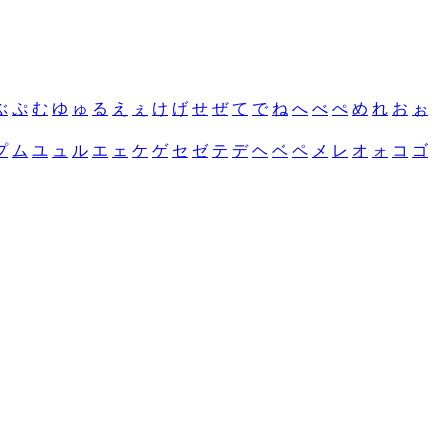
ぶ
ぷ
む
ゆ
ゅ
る
え
ぇ
け
げ
せ
ぜ
て
で
ね
へ
べ
ぺ
め
れ
お
ぉ
プ
ム
ユ
ュ
ル
エ
ェ
ケ
ゲ
セ
ゼ
テ
デ
ヘ
ベ
ペ
メ
レ
オ
ォ
コ
ゴ