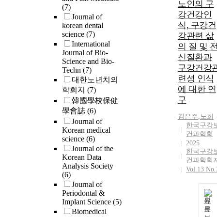
노인의 구
(7)
강건강인
Journal of
식, 구강건
korean dental
science
(7)
강관련 삶
International
의 질 및 
Journal of Bio-
신질환과
Science and Bio-
구강건강
Techn
(7)
련성 인식
대한노년치의
에 대한 연
학회지
(7)
구
韓國學校保健
學會誌
(6)
김은주
,
노희
Journal of
한국구강
Korean medical
건과학회
science
(6)
2025
Journal of the
한국구강
Korean Data
건과학회
Analysis Society
Vol.13 No.
(6)
Journal of
Periodontal &
원
Implant Science
(5)
문
Biomedical