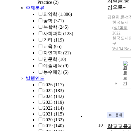
지역을 중
Practice
(2)
심으로–
주제분류
의약학
(1,886)
김은희
,
문선
공학
(371)
한국도서
복합학
(245)
(섬)학회
사회과학
(128)
2022
한국도서
기타
(119)
구
교육
(65)
Vol.34 No.
자연과학
(21)
인문학
(10)
예술체육
(9)
원
농수해양
(5)
문
발행연도
보
기
2026
(117)
2025
(183)
2024
(142)
2023
(119)
2022
(114)
2021
(115)
2020
(132)
10
2019
(140)
학교교육