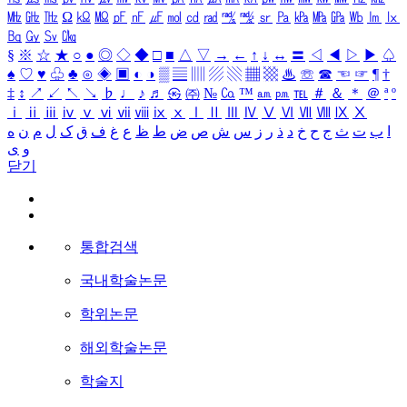
㎒
㎓
㎔
Ω
㏀
㏁
㎊
㎋
㎌
㏖
㏅
㎭
㎮
㎯
㏛
㎩
㎪
㎫
㎬
㏝
㏐
㏓
㏃
㏉
㏜
㏆
§
※
☆
★
○
●
◎
◇
◆
□
■
△
▽
→
←
↑
↓
↔
〓
◁
◀
▷
▶
♤
♠
♡
♥
♧
♣
⊙
◈
▣
◐
◑
▒
▤
▥
▨
▧
▦
▩
♨
☏
☎
☜
☞
¶
†
‡
↕
↗
↙
↖
↘
♭
♩
♪
♬
㉿
㈜
№
㏇
™
㏂
㏘
℡
＃
＆
＊
＠
ª
º
ⅰ
ⅱ
ⅲ
ⅳ
ⅴ
ⅵ
ⅶ
ⅷ
ⅸ
ⅹ
Ⅰ
Ⅱ
Ⅲ
Ⅳ
Ⅴ
Ⅵ
Ⅶ
Ⅷ
Ⅸ
Ⅹ
ا
ب
ت
ث
ج
ح
خ
د
ذ
ر
ز
س
ش
ص
ض
ط
ظ
ع
غ
ف
ق
ک
ل
م
ن
ه
و
ی
닫기
통합검색
국내학술논문
학위논문
해외학술논문
학술지