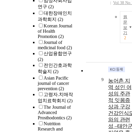
임상사회사업
Vol.38 No.
연구
(2)
대한장애인치
원
과학회지
(2)
문
Korean Journal
보
of Health
기
Promotion
(2)
2
Journal of
medicinal food
(2)
산업융합연구
(2)
전인간호과학
학술지
(2)
Asian Pacific
9
농어촌 지
journal of cancer
역 성인 여
prevention
(2)
성의 주관
고령자.치매작
적 잇몸증
업치료학회지
(2)
상과 구강
The Journal of
Advanced
건강인식
Prosthodontics
(2)
와의 관련
Nutrition
성 –태안
Research and