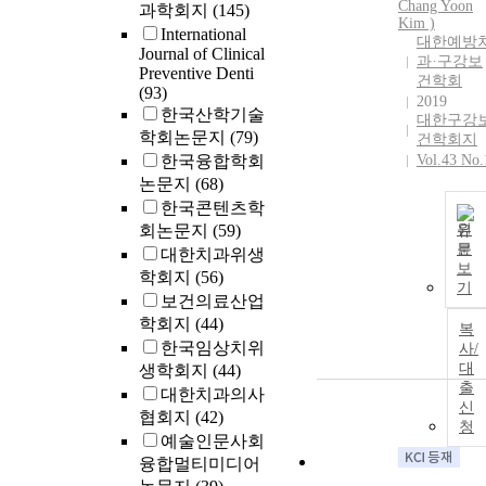
Chang Yoon
과학회지
(145)
Kim )
International
대한예방
Journal of Clinical
과·구강보
Preventive Denti
건학회
(93)
2019
한국산학기술
대한구강
학회논문지
(79)
건학회지
한국융합학회
Vol.43 No.
논문지
(68)
한국콘텐츠학
회논문지
(59)
원
문
대한치과위생
보
학회지
(56)
기
보건의료산업
학회지
(44)
복
한국임상치위
사/
대
생학회지
(44)
출
대한치과의사
신
협회지
(42)
청
예술인문사회
융합멀티미디어