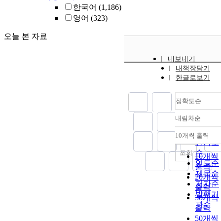
한국어
(1,186)
영어
(323)
오늘 본 자료
내보내기
내책장담기
한글로보기
정확도순
내림차순
정확도
순
10개씩 출력
내림차
인기도
순
조회
10개씩
연도순
출력
제목순
20개씩
저자순
출력
발행기
30개씩
관순
출력
50개씩