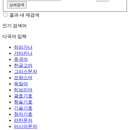
상세검색
결과 내 재검색
인기 검색어
다국어 입력
히라가나
가타카나
중국어
한글고어
그리스문자
프랑스어
독일어
히브리어
괄호기호
학술기호
기술기호
첨자기호
라틴문자
러시아문자