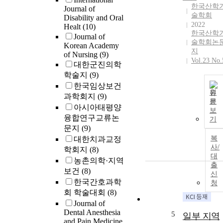
한국산학
Journal of
술학회
Disability and Oral
2022
Healt
(10)
한국산학
Journal of
술학회논
Korean Academy
지
of Nursing
(9)
Vol.23 No.
대한군진의학
학술지
(9)
한국임상보건
원
과학회지
(9)
문
아시아태평양
보
융합연구교류논
기
문지
(9)
복
대한치과교정
사/
학회지
(8)
대
농촌의학·지역
출
보건
(8)
신
한국간호과학
청
회 학술대회
(8)
Journal of
Dental Anesthesia
5
일부 지역
and Pain Medicine