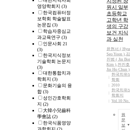
대한지역사회
지정된 창
영양학회지
(3)
원시 일부
한국컴퓨터정
초등학교
보학회 학술발표
고학년 학
논문집
(3)
생의 구강
학습자중심교
보건 지식
과교육연구
(3)
과 실천
인문사회 21
윤현서 ( Hyu
(3)
Seo Yoon )
,
김
한국지식정보
진범 ( Jin Bo
기술학회 논문지
Kim )
,
전진호 
(3)
Jin Ho Chun )
대한통합치과
한국치위
학회지
(3)
학회
문화기술의 융
2010
한국치위
합
(3)
학회지
성인간호학회
Vol.10 No.
지
(2)
大韓小兒齒科
원
學會誌
(2)
문
한국식품영양
보
과학회지
(2)