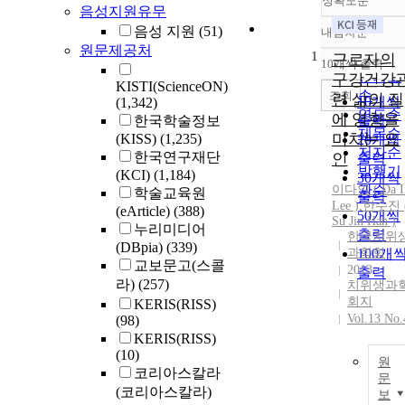
정확도순
음성지원유무
음성 지원
(51)
내림차순
정확도
원문제공처
1
순
근로자의
10개씩 출력
내림차
인기도
구강건강
KISTI(ScienceON)
순
조회
련 삶의 질
10개씩
(1,342)
연도순
에 영향을
한국학술정보
출력
제목순
미치는 요
(KISS)
(1,235)
20개씩
저자순
한국연구재단
인
출력
발행기
(KCI)
(1,184)
30개씩
이다인 ( Da I
관순
학술교육원
출력
Lee )
,
한수진 
(eArticle)
(388)
50개씩
Su Jin Han )
누리미디어
출력
한국치위
(DBpia)
(339)
과학회
100개
교보문고(스콜
2013
출력
라)
(257)
치위생과
회지
KERIS(RISS)
Vol.13 No.
(98)
KERIS(RISS)
(10)
원
코리아스칼라
문
(코리아스칼라)
보