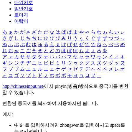
단위기호
일반기호
로마자
아랍어
あ
ぁ
か
が
さ
ざ
た
だ
な
は
ば
ぱ
ま
や
ゃ
ら
わ
ゎ
ん
い
ぃ
き
ぎ
し
じ
ち
ぢ
に
ひ
び
ぴ
み
り
う
ぅ
く
ぐ
す
ず
つ
づ
っ
ぬ
ふ
ぶ
ぷ
む
ゆ
ゅ
る
え
ぇ
け
げ
せ
ぜ
て
で
ね
へ
べ
ぺ
め
れ
お
ぉ
こ
ご
そ
ぞ
と
ど
の
ほ
ぼ
ぽ
も
よ
ょ
ろ
を
ア
ァ
カ
サ
ザ
タ
ダ
ナ
ハ
バ
パ
マ
ヤ
ャ
ラ
ワ
ヮ
ン
イ
ィ
キ
ギ
シ
ジ
チ
ヂ
ニ
ヒ
ビ
ピ
ミ
リ
ウ
ゥ
ク
グ
ス
ズ
ツ
ヅ
ッ
ヌ
フ
ブ
プ
ム
ユ
ュ
ル
エ
ェ
ケ
ゲ
セ
ゼ
テ
デ
ヘ
ベ
ペ
メ
レ
オ
ォ
コ
ゴ
ソ
ゾ
ト
ド
ノ
ホ
ボ
ポ
モ
ヨ
ョ
ロ
ヲ
―
http://chineseinput.net/
에서 pinyin(병음)방식으로 중국어를 변환
할 수 있습니다.
변환된 중국어를 복사하여 사용하시면 됩니다.
예시)
中文 을 입력하시려면
zhongwen
을 입력하시고 space를
누르시면됩니다.