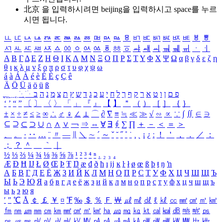
北京 을 입력하시려면
beijing
을 입력하시고 space를 누르
시면 됩니다.
ㅥ
ㅦ
ㅧ
ㅨ
ㅩ
ㅪ
ㅫ
ㅬ
ㅭ
ㅮ
ㅯ
ㅰ
ㅱ
ㅲ
ㅳ
ㅴ
ㅵ
ㅶ
ㅷ
ㅸ
ㅹ
ㅺ
ㅻ
ㅼ
ㅽ
ㅾ
ㅿ
ㆀ
ㆁ
ㆂ
ㆃ
ㆄ
ㆅ
ㆆ
ㆇ
ㆈ
ㆉ
ㆊ
ㆋ
ㆌ
ㆍ
ㆎ
Α
Β
Γ
Δ
Ε
Ζ
Η
Θ
Ι
Κ
Λ
Μ
Ν
Ξ
Ο
Π
Ρ
Σ
Τ
Υ
Φ
Χ
Ψ
Ω
α
β
γ
δ
ε
ζ
η
θ
ι
κ
λ
μ
ν
ξ
ο
π
ρ
σ
τ
υ
φ
χ
ψ
ω
á
à
Á
À
é
è
É
È
ç
Ç
ê
Ä
Ö
Ü
ä
ö
ü
ß
ְ
ֳ
ֲ
ֱ
ָ
ַ
ֵ
ֶ
ִ
ֹ
ּ
ֻ
ׂ
ׁ
ּ
ב
ה
נ
מ
צ
ת
ץ
ש
ד
ג
כ
ע
י
ח
ל
ך
ף
ק
ר
א
ט
ו
ן
ם
פ
‘
’
“
”
〔
〕
〈
〉
「
」
『
』
【
】
＂
（
）
［
］
｛
｝
±
×
÷
≠
≤
≥
∞
∴
♂
♀
∠
⊥
⌒
∂
∇
≡
≒
≪
≫
√
∽
∝
∵
∫
∬
∈
∋
⊆
⊇
⊂
⊃
∪
∩
∧
∨
￢
⇒
⇔
∀
∃
∮
∑
∏
＋
－
＜
＝
＞
、
。
·
‥
…
¨
〃
―
∥
＼
∼
´
～
ˇ
˘
˝
˚
˙
¸
˛
¡
¿
ː
！
＇
，
．
／
：
；
？
＾
＿
｀
｜
½
⅓
⅔
¼
¾
⅛
⅜
⅝
⅞
¹
²
³
⁴
ⁿ
₁
₂
₃
₄
Æ
Ð
Ħ
Ĳ
Ł
Ø
Œ
Þ
Ŧ
Ŋ
æ
đ
ð
ħ
ı
ĳ
ĸ
ŀ
ł
ø
œ
ß
þ
ŧ
ŋ
ŉ
А
Б
В
Г
Д
Е
Ё
Ж
З
И
Й
К
Л
М
Н
О
П
Р
С
Т
У
Ф
Х
Ц
Ч
Ш
Щ
Ъ
Ы
Ь
Э
Ю
Я
а
б
в
г
д
е
ё
ж
з
и
й
к
л
м
н
о
п
р
с
т
у
ф
х
ц
ч
ш
щ
ъ
ы
ь
э
ю
я
′
″
℃
Å
￠
￡
￥
¤
℉
‰
＄
％
Ｆ
￦
㎕
㎖
㎗
ℓ
㎘
㏄
㎣
㎤
㎥
㎦
㎙
㎚
㎛
㎜
㎝
㎞
㎟
㎠
㎡
㎢
㏊
㎍
㎎
㎏
㏏
㎈
㎉
㏈
㎧
㎨
㎰
㎱
㎲
㎳
㎴
㎵
㎶
㎷
㎸
㎹
㎀
㎁
㎂
㎃
㎄
㎺
㎻
㎽
㎾
㎿
㎐
㎑