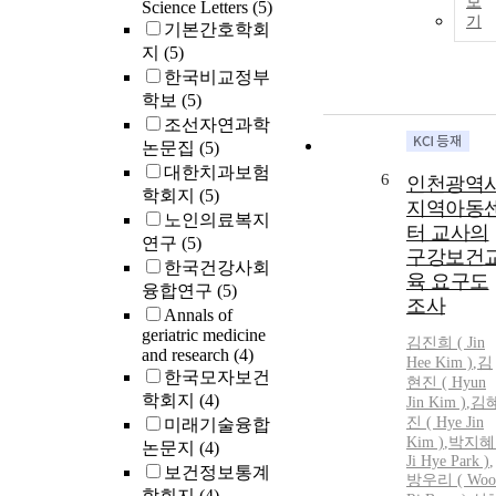
보
Science Letters
(5)
기
기본간호학회
지
(5)
한국비교정부
학보
(5)
조선자연과학
논문집
(5)
대한치과보험
6
인천광역
학회지
(5)
지역아동
노인의료복지
터 교사의
연구
(5)
구강보건
한국건강사회
육 요구도
융합연구
(5)
조사
Annals of
geriatric medicine
김진희 ( Jin
and research
(4)
Hee Kim )
,
김
한국모자보건
현진 ( Hyun
학회지
(4)
Jin Kim )
,
김
진 ( Hye Jin
미래기술융합
Kim )
,
박지혜 
논문지
(4)
Ji Hye Park )
,
보건정보통계
방우리 ( Woo
학회지
(4)