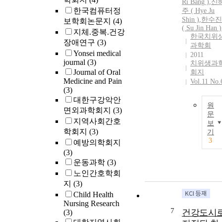
Ri Bang )
,
신
한국컴퓨터정
주 ( Hye Ju
Shin )
,
한수진
보학회논문지
(4)
( Su Jin Han )
지체.중복.건강
한국치위
장애연구
(3)
과학회
Yonsei medical
2011
journal
(3)
치위생과
Journal of Oral
회지
Medicine and Pain
Vol.11 No.
(3)
대한구강악안
원
면외과학회지
(3)
문
지역사회간호
보
학회지
(3)
기
3
예방의학회지
(3)
운동과학
(3)
노인간호학회
지
(3)
Child Health
Nursing Research
7
건강도시
(3)