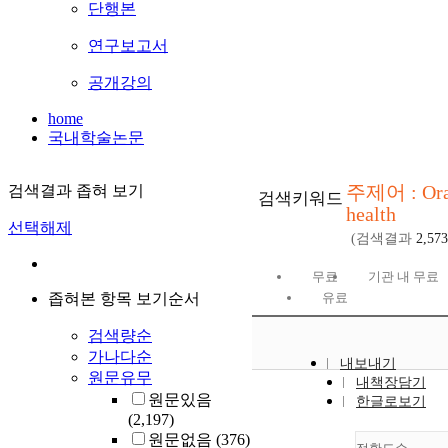
단행본
연구보고서
공개강의
home
국내학술논문
주제어 : Ora
검색결과 좁혀 보기
검색키워드
health
선택해제
(검색결과
2,573
무료
기관 내 무료
좁혀본 항목 보기순서
유료
검색량순
가나다순
내보내기
원문유무
내책장담기
원문있음
한글로보기
(2,197)
원문없음
(376)