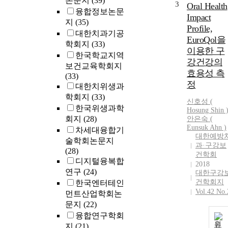
논문지
(39)
3
Oral Health
융합정보논문
Impact
지
(35)
Profile,
대한치과기공
EuroQol을
학회지
(33)
이용한 구
한국학교지역
강건강의
보건교육학회지
효용성 측
(33)
정
대한치위생과
학회지
(33)
신호성 (
한국위생과학
Hosung Shin 
회지
(28)
안은숙 (
Eunsuk Ahn )
차세대융합기
대한예방
술학회논문지
과·구강보
(28)
건학회
디지털융복합
2018
연구
(24)
대한구강
건학회지
한국엔터테인
Vol.42 No.
먼트산업학회논
문지
(22)
융합연구학회
원
지
(21)