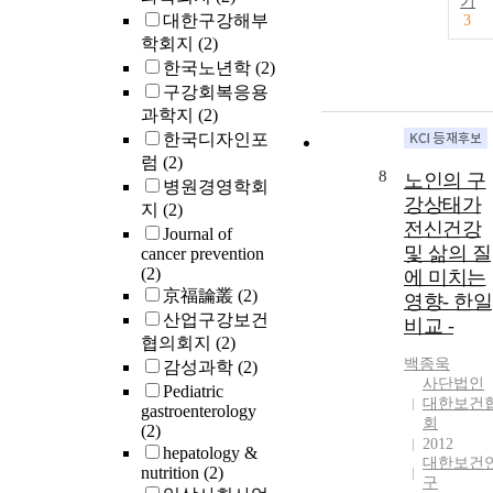
기
대한구강해부
3
학회지
(2)
한국노년학
(2)
구강회복응용
과학지
(2)
한국디자인포
럼
(2)
8
노인의 구
병원경영학회
강상태가
지
(2)
전신건강
Journal of
및 삶의 질
cancer prevention
(2)
에 미치는
京福論叢
(2)
영향- 한일
산업구강보건
비교 -
협의회지
(2)
백종욱
감성과학
(2)
사단법인
Pediatric
대한보건
gastroenterology
회
(2)
2012
hepatology &
대한보건
nutrition
(2)
구