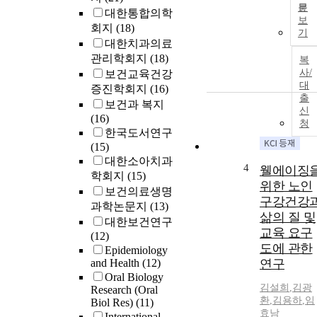
문
대한통합의학
보
회지
(18)
기
대한치과의료
관리학회지
(18)
복
사/
보건교육건강
대
증진학회지
(16)
출
보건과 복지
신
(16)
청
한국도서연구
(15)
대한소아치과
4
웰에이징
학회지
(15)
위한 노인
보건의료생명
구강건강
과학논문지
(13)
삶의 질 및
대한보건연구
교육 요구
(12)
도에 관한
Epidemiology
and Health
(12)
연구
Oral Biology
김설희
,
김광
Research (Oral
환
,
김용하
,
임
Biol Res)
(11)
효남
International