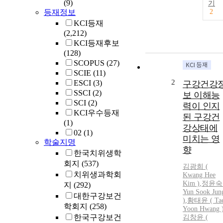
(9)
기
등재정보
2
KCI등재
(2,212)
KCI등재후보
(128)
SCOPUS
(27)
SCIE
(11)
2
ESCI
(3)
구강건강
SSCI
(2)
보 이해능
SCI
(2)
력이 인지
KCI우수등재
된 구강건
(1)
강상태에
02
(1)
미치는 영
학술지명
향
한국치위생학
회지
(537)
김광희 (
치위생과학회
Kwang Hee
Kim )
,
정윤숙 
지
(292)
Yun Sook Jun
대한구강보건
)
,
황태윤 ( Ta
학회지
(258)
Yoon Hwang 
한국구강보건
김창윤 (