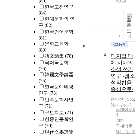
(89)
No.12
한국고전연구
(84)
현대문학의 연
원
구
(82)
문
보
한국언어문학
기
(81)
문학교육학
(80)
4
디지털 매
語文論集
(78)
체 시대의
국어국문학
(76)
소설 쓰기
韓國文學論叢
연구 -웹소
(75)
설작법을
한국문예비평
중심으로-
연구
(73)
민족문학사연
송명진 ( Son
Myung-jin )
구
(71)
국제어문
구보학보
(71)
회
한중인문학연
2021
구
(70)
국제어문
現代文學理論
Vol.- No.9