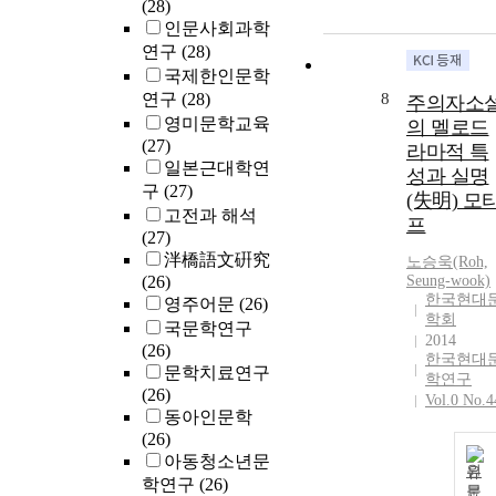
(28)
인문사회과학
연구
(28)
국제한인문학
연구
(28)
8
주의자소
영미문학교육
의 멜로드
(27)
라마적 특
일본근대학연
성과 실명
구
(27)
(失明) 모
고전과 해석
프
(27)
泮橋語文硏究
노승욱(Roh,
(26)
Seung-wook)
한국현대
영주어문
(26)
학회
국문학연구
2014
(26)
한국현대
문학치료연구
학연구
(26)
Vol.0 No.4
동아인문학
(26)
아동청소년문
원
학연구
(26)
문