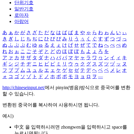
단위기호
일반기호
로마자
아랍어
あ
ぁ
か
が
さ
ざ
た
だ
な
は
ば
ぱ
ま
や
ゃ
ら
わ
ゎ
ん
い
ぃ
き
ぎ
し
じ
ち
ぢ
に
ひ
び
ぴ
み
り
う
ぅ
く
ぐ
す
ず
つ
づ
っ
ぬ
ふ
ぶ
ぷ
む
ゆ
ゅ
る
え
ぇ
け
げ
せ
ぜ
て
で
ね
へ
べ
ぺ
め
れ
お
ぉ
こ
ご
そ
ぞ
と
ど
の
ほ
ぼ
ぽ
も
よ
ょ
ろ
を
ア
ァ
カ
サ
ザ
タ
ダ
ナ
ハ
バ
パ
マ
ヤ
ャ
ラ
ワ
ヮ
ン
イ
ィ
キ
ギ
シ
ジ
チ
ヂ
ニ
ヒ
ビ
ピ
ミ
リ
ウ
ゥ
ク
グ
ス
ズ
ツ
ヅ
ッ
ヌ
フ
ブ
プ
ム
ユ
ュ
ル
エ
ェ
ケ
ゲ
セ
ゼ
テ
デ
ヘ
ベ
ペ
メ
レ
オ
ォ
コ
ゴ
ソ
ゾ
ト
ド
ノ
ホ
ボ
ポ
モ
ヨ
ョ
ロ
ヲ
―
http://chineseinput.net/
에서 pinyin(병음)방식으로 중국어를 변환
할 수 있습니다.
변환된 중국어를 복사하여 사용하시면 됩니다.
예시)
中文 을 입력하시려면
zhongwen
을 입력하시고 space를
누르시면됩니다.