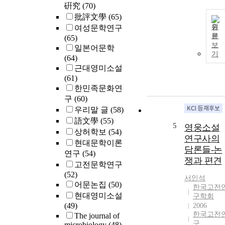
硏究
(70)
批評文學
(65)
원
여성문학연구
문
(65)
보
일본어문학
기
(64)
근대영미소설
(61)
한민족문화연
구
(60)
우리말 글
(58)
語文學
(55)
5
영웅소설
상허학보
(54)
연구사의
현대문학이론
담론들-논
연구
(54)
쟁과 편견
고전문학연구
(52)
서인석
어문논집
(50)
한국고전
현대영미소설
구학회
(49)
2006
한국고전
The journal of
구
microbiology
(48)