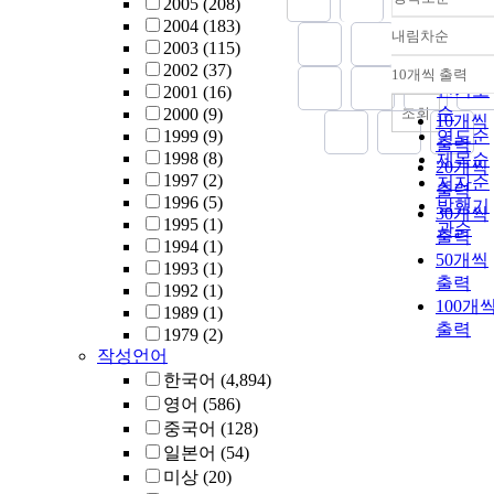
2005
(208)
2004
(183)
내림차순
정확도
2003
(115)
순
2002
(37)
10개씩 출력
내림차
인기도
2001
(16)
순
조회
2000
(9)
10개씩
1999
(9)
연도순
출력
1998
(8)
제목순
20개씩
1997
(2)
저자순
출력
1996
(5)
발행기
30개씩
1995
(1)
관순
출력
1994
(1)
50개씩
1993
(1)
출력
1992
(1)
100개
1989
(1)
출력
1979
(2)
작성언어
한국어
(4,894)
영어
(586)
중국어
(128)
일본어
(54)
미상
(20)