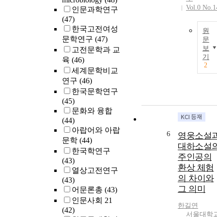
Vol.0 No.1
인문과학연구
(47)
한국고전여성
원
문학연구
(47)
문
보
고전문학과 교
기
육
(46)
2
세계문학비교
연구
(46)
한국문학연구
(45)
문화와 융합
(44)
아랍어와 아랍
6
영웅소설
문학
(44)
대하소설
한국학연구
주인공의
(43)
환상 체험
열상고전연구
의 차이와
(43)
그 의미
어문론총
(43)
인문사회 21
한길연
(42)
서울대학