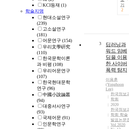
KCI등재
(1)
기
2
학술지명
현대소설연구
(239)
고소설연구
(181)
어문연구
(154)
3
딥러닝과
우리文學硏究
워드 임베
(110)
딩을 이용
한국문학이론
한 사이버
과 비평
(108)
폭력 탐지
우리어문연구
(107)
이용훈
한국현대문학
(Yonghoon
연구
(96)
Lee)
한국정보
中國小說論叢
학회
(94)
2020
대중서사연구
한국정보
(93)
학회 학술
국제어문
(91)
발표논문
인문학연구
Vol.2020