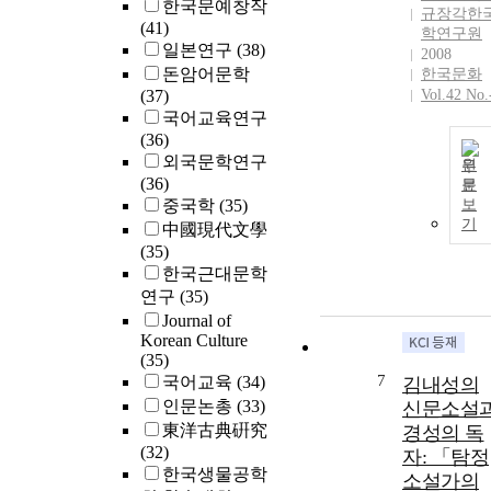
한국문예창작
규장각한
(41)
학연구원
일본연구
(38)
2008
돈암어문학
한국문화
(37)
Vol.42 No.
국어교육연구
(36)
외국문학연구
원
(36)
문
중국학
(35)
보
기
中國現代文學
(35)
한국근대문학
연구
(35)
Journal of
Korean Culture
(35)
7
국어교육
(34)
김내성의
인문논총
(33)
신문소설
東洋古典硏究
경성의 독
(32)
자: 「탐정
한국생물공학
소설가의