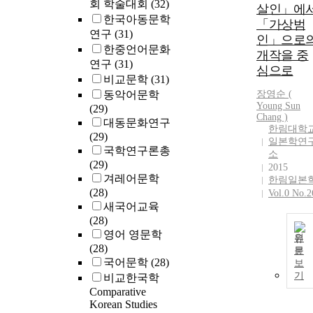
회 학술대회
(32)
살인」에
한국아동문학
「가상범
연구
(31)
인」으로
한중언어문화
개작을 중
연구
(31)
심으로
비교문학
(31)
동악어문학
장영순 (
Young Sun
(29)
Chang )
대동문화연구
한림대학
(29)
일본학연
국학연구론총
소
(29)
2015
겨레어문학
한림일본
(28)
Vol.0 No.2
새국어교육
(28)
영어 영문학
원
(28)
문
국어문학
(28)
보
기
비교한국학
Comparative
Korean Studies