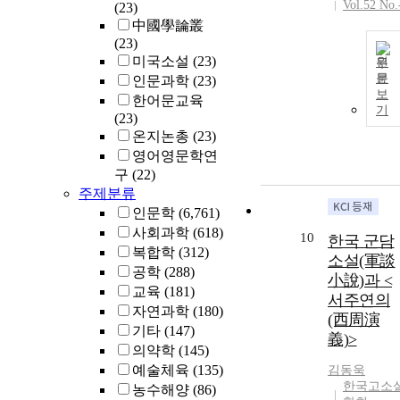
Vol.52 No.
(23)
中國學論叢
(23)
미국소설
(23)
원
문
인문과학
(23)
보
한어문교육
기
(23)
온지논총
(23)
영어영문학연
구
(22)
주제분류
인문학
(6,761)
사회과학
(618)
10
한국 군담
복합학
(312)
소설(軍談
공학
(288)
小說)과 <
교육
(181)
서주연의
자연과학
(180)
(西周演
기타
(147)
義)>
의약학
(145)
예술체육
(135)
김동욱
한국고소
농수해양
(86)