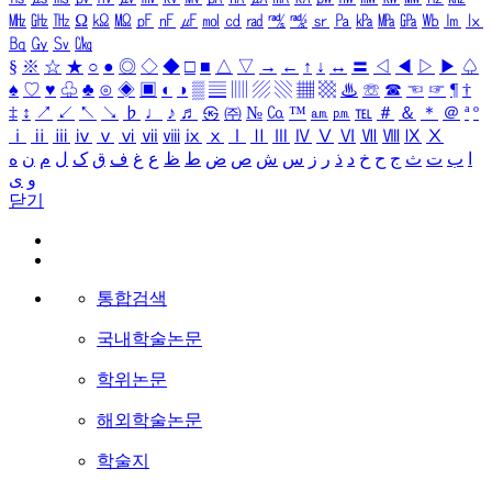
㎒
㎓
㎔
Ω
㏀
㏁
㎊
㎋
㎌
㏖
㏅
㎭
㎮
㎯
㏛
㎩
㎪
㎫
㎬
㏝
㏐
㏓
㏃
㏉
㏜
㏆
§
※
☆
★
○
●
◎
◇
◆
□
■
△
▽
→
←
↑
↓
↔
〓
◁
◀
▷
▶
♤
♠
♡
♥
♧
♣
⊙
◈
▣
◐
◑
▒
▤
▥
▨
▧
▦
▩
♨
☏
☎
☜
☞
¶
†
‡
↕
↗
↙
↖
↘
♭
♩
♪
♬
㉿
㈜
№
㏇
™
㏂
㏘
℡
＃
＆
＊
＠
ª
º
ⅰ
ⅱ
ⅲ
ⅳ
ⅴ
ⅵ
ⅶ
ⅷ
ⅸ
ⅹ
Ⅰ
Ⅱ
Ⅲ
Ⅳ
Ⅴ
Ⅵ
Ⅶ
Ⅷ
Ⅸ
Ⅹ
ا
ب
ت
ث
ج
ح
خ
د
ذ
ر
ز
س
ش
ص
ض
ط
ظ
ع
غ
ف
ق
ک
ل
م
ن
ه
و
ی
닫기
통합검색
국내학술논문
학위논문
해외학술논문
학술지