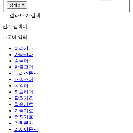
상세검색
결과 내 재검색
인기 검색어
다국어 입력
히라가나
가타카나
중국어
한글고어
그리스문자
프랑스어
독일어
히브리어
괄호기호
학술기호
기술기호
첨자기호
라틴문자
러시아문자