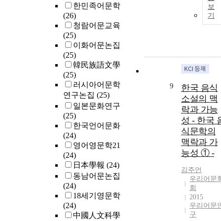
한민족어문학
보
(26)
기
청람어문교육
(25)
이화어문논집
(25)
韓民族語文學
(25)
러시아어문학
9
한국 음식
연구논집
(25)
소설의 맥
일본문화연구
락과 가능
(25)
성 - 한국 
한국언어문화
식문학의
(24)
맥락과 가
영어영문학21
능성 ① -
(24)
日本學報
(24)
김주언
동남어문논집
우리어문
(24)
회
18세기영문학
2015
(24)
우리어문
구
中國人文科學