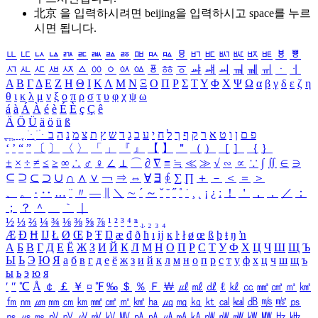
北京 을 입력하시려면
beijing
을 입력하시고 space를 누르
시면 됩니다.
ㅥ
ㅦ
ㅧ
ㅨ
ㅩ
ㅪ
ㅫ
ㅬ
ㅭ
ㅮ
ㅯ
ㅰ
ㅱ
ㅲ
ㅳ
ㅴ
ㅵ
ㅶ
ㅷ
ㅸ
ㅹ
ㅺ
ㅻ
ㅼ
ㅽ
ㅾ
ㅿ
ㆀ
ㆁ
ㆂ
ㆃ
ㆄ
ㆅ
ㆆ
ㆇ
ㆈ
ㆉ
ㆊ
ㆋ
ㆌ
ㆍ
ㆎ
Α
Β
Γ
Δ
Ε
Ζ
Η
Θ
Ι
Κ
Λ
Μ
Ν
Ξ
Ο
Π
Ρ
Σ
Τ
Υ
Φ
Χ
Ψ
Ω
α
β
γ
δ
ε
ζ
η
θ
ι
κ
λ
μ
ν
ξ
ο
π
ρ
σ
τ
υ
φ
χ
ψ
ω
á
à
Á
À
é
è
É
È
ç
Ç
ê
Ä
Ö
Ü
ä
ö
ü
ß
ְ
ֳ
ֲ
ֱ
ָ
ַ
ֵ
ֶ
ִ
ֹ
ּ
ֻ
ׂ
ׁ
ּ
ב
ה
נ
מ
צ
ת
ץ
ש
ד
ג
כ
ע
י
ח
ל
ך
ף
ק
ר
א
ט
ו
ן
ם
פ
‘
’
“
”
〔
〕
〈
〉
「
」
『
』
【
】
＂
（
）
［
］
｛
｝
±
×
÷
≠
≤
≥
∞
∴
♂
♀
∠
⊥
⌒
∂
∇
≡
≒
≪
≫
√
∽
∝
∵
∫
∬
∈
∋
⊆
⊇
⊂
⊃
∪
∩
∧
∨
￢
⇒
⇔
∀
∃
∮
∑
∏
＋
－
＜
＝
＞
、
。
·
‥
…
¨
〃
―
∥
＼
∼
´
～
ˇ
˘
˝
˚
˙
¸
˛
¡
¿
ː
！
＇
，
．
／
：
；
？
＾
＿
｀
｜
½
⅓
⅔
¼
¾
⅛
⅜
⅝
⅞
¹
²
³
⁴
ⁿ
₁
₂
₃
₄
Æ
Ð
Ħ
Ĳ
Ł
Ø
Œ
Þ
Ŧ
Ŋ
æ
đ
ð
ħ
ı
ĳ
ĸ
ŀ
ł
ø
œ
ß
þ
ŧ
ŋ
ŉ
А
Б
В
Г
Д
Е
Ё
Ж
З
И
Й
К
Л
М
Н
О
П
Р
С
Т
У
Ф
Х
Ц
Ч
Ш
Щ
Ъ
Ы
Ь
Э
Ю
Я
а
б
в
г
д
е
ё
ж
з
и
й
к
л
м
н
о
п
р
с
т
у
ф
х
ц
ч
ш
щ
ъ
ы
ь
э
ю
я
′
″
℃
Å
￠
￡
￥
¤
℉
‰
＄
％
Ｆ
￦
㎕
㎖
㎗
ℓ
㎘
㏄
㎣
㎤
㎥
㎦
㎙
㎚
㎛
㎜
㎝
㎞
㎟
㎠
㎡
㎢
㏊
㎍
㎎
㎏
㏏
㎈
㎉
㏈
㎧
㎨
㎰
㎱
㎲
㎳
㎴
㎵
㎶
㎷
㎸
㎹
㎀
㎁
㎂
㎃
㎄
㎺
㎻
㎽
㎾
㎿
㎐
㎑