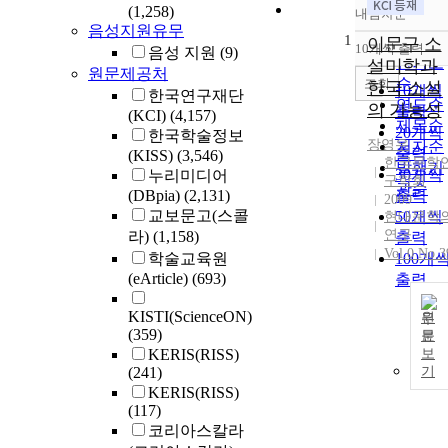
(1,258)
내림차순
정확도
음성지원유무
1
순
이문구 소
10개씩 출력
음성 지원
(9)
내림차
인기도
설미학과
원문제공처
순
조회
한국 소설
10개씩
한국연구재단
연도순
의 가능성
출력
(KCI)
(4,157)
제목순
20개씩
한국학술정보
장영우
저자순
출력
(KISS)
(3,546)
한국문학
발행기
30개씩
누리미디어
구학회
관순
(DBpia)
(2,131)
출력
2009
교보문고(스콜
50개씩
현대문학
연구
라)
(1,158)
출력
Vol.0 No.3
학술교육원
100개
(eArticle)
(693)
출력
KISTI(ScienceON)
원
(359)
문
KERIS(RISS)
보
(241)
기
KERIS(RISS)
(117)
코리아스칼라