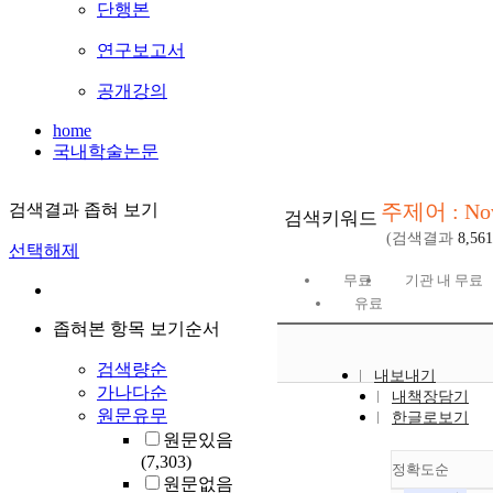
단행본
연구보고서
공개강의
home
국내학술논문
주제어 : No
검색결과 좁혀 보기
검색키워드
(검색결과
8,561
선택해제
무료
기관 내 무료
유료
좁혀본 항목 보기순서
검색량순
내보내기
가나다순
내책장담기
원문유무
한글로보기
원문있음
(7,303)
정확도순
원문없음