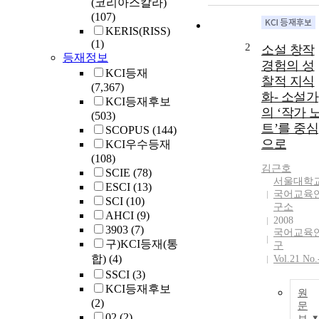
(코리아스칼라)
(107)
KERIS(RISS)
(1)
2
소설 창작
등재정보
경험의 성
KCI등재
찰적 지식
(7,367)
화- 소설가
KCI등재후보
의 ‘작가 
(503)
트’를 중심
SCOPUS
(144)
으로
KCI우수등재
(108)
김근호
SCIE
(78)
서울대학
ESCI
(13)
국어교육
SCI
(10)
구소
AHCI
(9)
2008
3903
(7)
국어교육
구)KCI등재(통
구
합)
(4)
Vol.21 No.
SSCI
(3)
KCI등재후보
원
(2)
문
02
(2)
보