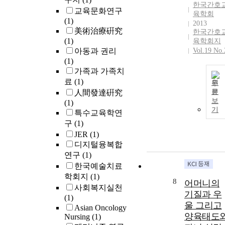
한국간호
교육문화연구
육학회
(1)
2013
美術治療硏究
한국간호
(1)
육학회지
아동과 권리
Vol.19 No.
(1)
가족과 가족치
료
(1)
원
문
人間發達硏究
보
(1)
기
특수교육학연
구
(1)
JER
(1)
디지털융복합
연구
(1)
한국예술치료
학회지
(1)
8
어머니의
사회복지실천
기질과 우
(1)
울 그리고
Asian Oncology
양육태도
Nursing
(1)