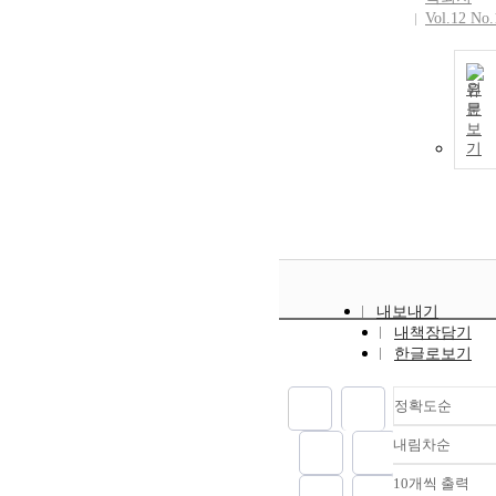
Vol.12 No.
원
문
보
기
내보내기
내책장담기
한글로보기
정확도순
내림차순
정확도
순
10개씩 출력
내림차