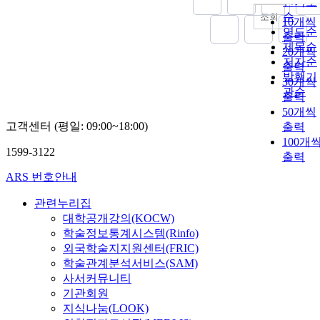
인기도
순
조회
10개씩
연도순
출력
제목순
20개씩
저자순
출력
발행기
30개씩
관순
출력
50개씩
고객센터 (평일: 09:00~18:00)
출력
100개
1599-3122
출력
ARS 번호안내
관련누리집
대학공개강의(KOCW)
학술정보통계시스템(Rinfo)
외국학술지지원센터(FRIC)
학술관계분석서비스(SAM)
사서커뮤니티
기관회원
지식나눔(LOOK)