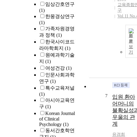
임상간호연구
교육종합
(1)
구
한몽경상연구
Vol.11 No.
(1)
가족자원경영
과 정책
(1)
원
문
한국사이코드
보
라마학회지
(1)
기
원예과학기술
지
(1)
여성건강
(1)
인문사회과학
연구
(1)
특수교육저널
(1)
7
입원 환아
아시아교육연
어머니의
구
(1)
불확실성
Korean Journal
우울의 관
of Clinical
계
Psychology
(1)
동서간호학연
유경희
구지
(1)