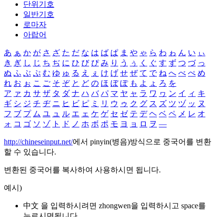
단위기호
일반기호
로마자
아랍어
あ
ぁ
か
が
さ
ざ
た
だ
な
は
ば
ぱ
ま
や
ゃ
ら
わ
ゎ
ん
い
ぃ
き
ぎ
し
じ
ち
ぢ
に
ひ
び
ぴ
み
り
う
ぅ
く
ぐ
す
ず
つ
づ
っ
ぬ
ふ
ぶ
ぷ
む
ゆ
ゅ
る
え
ぇ
け
げ
せ
ぜ
て
で
ね
へ
べ
ぺ
め
れ
お
ぉ
こ
ご
そ
ぞ
と
ど
の
ほ
ぼ
ぽ
も
よ
ょ
ろ
を
ア
ァ
カ
サ
ザ
タ
ダ
ナ
ハ
バ
パ
マ
ヤ
ャ
ラ
ワ
ヮ
ン
イ
ィ
キ
ギ
シ
ジ
チ
ヂ
ニ
ヒ
ビ
ピ
ミ
リ
ウ
ゥ
ク
グ
ス
ズ
ツ
ヅ
ッ
ヌ
フ
ブ
プ
ム
ユ
ュ
ル
エ
ェ
ケ
ゲ
セ
ゼ
テ
デ
ヘ
ベ
ペ
メ
レ
オ
ォ
コ
ゴ
ソ
ゾ
ト
ド
ノ
ホ
ボ
ポ
モ
ヨ
ョ
ロ
ヲ
―
http://chineseinput.net/
에서 pinyin(병음)방식으로 중국어를 변환
할 수 있습니다.
변환된 중국어를 복사하여 사용하시면 됩니다.
예시)
中文 을 입력하시려면
zhongwen
을 입력하시고 space를
누르시면됩니다.