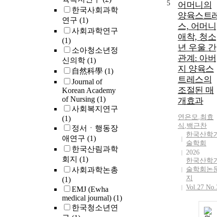
5
어머니의
한국사회과학
양육스트
연구
(1)
스, 어머니
사회과학연구
애착, 청소
(1)
년 우울 간
소아청소년정
관계: 아버
신의학
(1)
지 양육스
自然科學
(1)
트레스의
Journal of
조절된 매
Korean Academy
of Nursing
(1)
개효과
사회복지연구
연은모
,
최효
(1)
식
,
백근찬
정서ㆍ행동장
한국산학
애연구
(1)
술학회
한국산림과학
2026
회지
(1)
한국산학
사회과학논총
술학회논
지
(1)
Vol.27 No.
EMJ (Ewha
medical journal)
(1)
한국청소년연