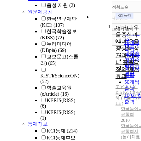
음성 지원
(2)
정확도순
원문제공처
내림차순
한국연구재단
정확도
(KCI)
(107)
1
순
어머니 우
10개씩 출력
한국학술정보
내림차
인기도
울증상과
(KISS)
(72)
순
조회
자녀 우울
10개씩
누리미디어
연도순
증상의 상
출력
(DBpia)
(69)
제목순
관과 어머
20개씩
교보문고(스콜
저자순
니 표출감
출력
라)
(65)
발행기
정의 매개
30개씩
관순
출력
KISTI(ScienceON)
효과
(52)
50개씩
고유빈 ( Yu
학술교육원
출력
Bin Ko )
,
하
(eArticle)
(16)
100개
혜 ( Eun Hye
KERIS(RISS)
출력
Ha )
(6)
한국놀이
KERIS(RISS)
료학회
(1)
2010
등재정보
한국놀이
KCI등재
(214)
료학회지
(놀이치료
KCI등재후보