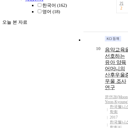
기
한국어
(162)
2
영어
(18)
오늘 본 자료
10
음악교육
선호하는
유아 양육
어머니의
산후우울
우울 조사
연구
문연경(Moon
Yeon-Kyoung
한국웰니
학회
2017
한국웰니
학회지