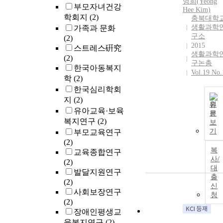
영희(Yeong
부모자녀건강
Hee Kim)
학회지
(2)
충북대학
생활과학
가족과 문화
구소
(2)
2015
스트레스硏究
생활과학
(2)
구논총
한국아동복지
Vol.19 No.
학
(2)
한국심리학회
지
(2)
원
유아교육·보육
문
복지연구
(2)
보
기
부모교육연구
(2)
복
교육종합연구
사/
(2)
대
발달지원연구
출
(2)
신
사회보장연구
청
(2)
장애인평생교
육복지연구
(2)