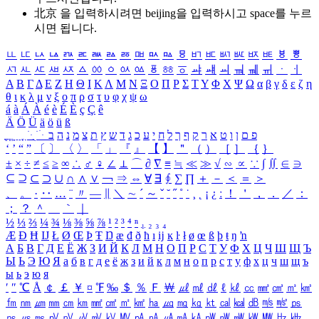
北京 을 입력하시려면
beijing
을 입력하시고 space를 누르
시면 됩니다.
ㅥ
ㅦ
ㅧ
ㅨ
ㅩ
ㅪ
ㅫ
ㅬ
ㅭ
ㅮ
ㅯ
ㅰ
ㅱ
ㅲ
ㅳ
ㅴ
ㅵ
ㅶ
ㅷ
ㅸ
ㅹ
ㅺ
ㅻ
ㅼ
ㅽ
ㅾ
ㅿ
ㆀ
ㆁ
ㆂ
ㆃ
ㆄ
ㆅ
ㆆ
ㆇ
ㆈ
ㆉ
ㆊ
ㆋ
ㆌ
ㆍ
ㆎ
Α
Β
Γ
Δ
Ε
Ζ
Η
Θ
Ι
Κ
Λ
Μ
Ν
Ξ
Ο
Π
Ρ
Σ
Τ
Υ
Φ
Χ
Ψ
Ω
α
β
γ
δ
ε
ζ
η
θ
ι
κ
λ
μ
ν
ξ
ο
π
ρ
σ
τ
υ
φ
χ
ψ
ω
á
à
Á
À
é
è
É
È
ç
Ç
ê
Ä
Ö
Ü
ä
ö
ü
ß
ְ
ֳ
ֲ
ֱ
ָ
ַ
ֵ
ֶ
ִ
ֹ
ּ
ֻ
ׂ
ׁ
ּ
ב
ה
נ
מ
צ
ת
ץ
ש
ד
ג
כ
ע
י
ח
ל
ך
ף
ק
ר
א
ט
ו
ן
ם
פ
‘
’
“
”
〔
〕
〈
〉
「
」
『
』
【
】
＂
（
）
［
］
｛
｝
±
×
÷
≠
≤
≥
∞
∴
♂
♀
∠
⊥
⌒
∂
∇
≡
≒
≪
≫
√
∽
∝
∵
∫
∬
∈
∋
⊆
⊇
⊂
⊃
∪
∩
∧
∨
￢
⇒
⇔
∀
∃
∮
∑
∏
＋
－
＜
＝
＞
、
。
·
‥
…
¨
〃
―
∥
＼
∼
´
～
ˇ
˘
˝
˚
˙
¸
˛
¡
¿
ː
！
＇
，
．
／
：
；
？
＾
＿
｀
｜
½
⅓
⅔
¼
¾
⅛
⅜
⅝
⅞
¹
²
³
⁴
ⁿ
₁
₂
₃
₄
Æ
Ð
Ħ
Ĳ
Ł
Ø
Œ
Þ
Ŧ
Ŋ
æ
đ
ð
ħ
ı
ĳ
ĸ
ŀ
ł
ø
œ
ß
þ
ŧ
ŋ
ŉ
А
Б
В
Г
Д
Е
Ё
Ж
З
И
Й
К
Л
М
Н
О
П
Р
С
Т
У
Ф
Х
Ц
Ч
Ш
Щ
Ъ
Ы
Ь
Э
Ю
Я
а
б
в
г
д
е
ё
ж
з
и
й
к
л
м
н
о
п
р
с
т
у
ф
х
ц
ч
ш
щ
ъ
ы
ь
э
ю
я
′
″
℃
Å
￠
￡
￥
¤
℉
‰
＄
％
Ｆ
￦
㎕
㎖
㎗
ℓ
㎘
㏄
㎣
㎤
㎥
㎦
㎙
㎚
㎛
㎜
㎝
㎞
㎟
㎠
㎡
㎢
㏊
㎍
㎎
㎏
㏏
㎈
㎉
㏈
㎧
㎨
㎰
㎱
㎲
㎳
㎴
㎵
㎶
㎷
㎸
㎹
㎀
㎁
㎂
㎃
㎄
㎺
㎻
㎽
㎾
㎿
㎐
㎑