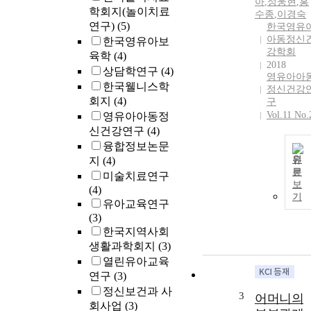
아
,
성웅현
,
홍
학회지(놀이치료
수종
,
이경숙
연구)
(5)
한국영유
아동정신
한국영유아보
강학회
육학
(4)
2018
상담학연구
(4)
영유아아
한국웰니스학
정신건강
회지
(4)
구
Vol.11 No.
영유아아동정
신건강연구
(4)
융합정보논문
원
지
(4)
문
미술치료연구
보
(4)
기
유아교육연구
(3)
한국지역사회
생활과학회지
(3)
열린유아교육
연구
(3)
정신보건과 사
3
어머니의
회사업
(3)