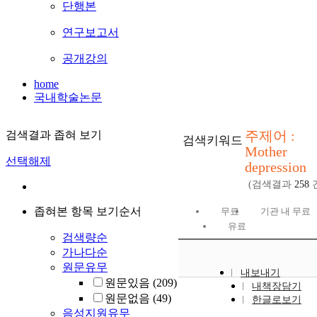
단행본
연구보고서
공개강의
home
국내학술논문
주제어 :
검색결과 좁혀 보기
검색키워드
Mother
선택해제
depression
(검색결과
258
좁혀본 항목 보기순서
무료
기관 내 무료
유료
검색량순
가나다순
원문유무
내보내기
원문있음
(209)
내책장담기
원문없음
(49)
한글로보기
음성지원유무