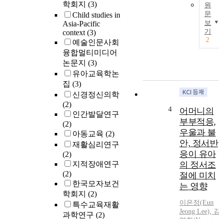
학회지
(3)
원
문
Child studies in
보
Asia-Pacific
기
context
(3)
2
예술인문사회
융합멀티미디어
논문지
(3)
유아교육학논
집
(3)
신경정신의학
(2)
4
어머니의
인간발달연구
부부적응,
(2)
우울과 불
아동교육
(2)
안, 정서반
재활심리연구
응이 유아
(2)
지적장애연구
의 정서조
(2)
절에 미치
한국모자보건
는 영향
학회지
(2)
이은정(Eun
특수교육재활
Jeong Lee), 
과학연구
(2)