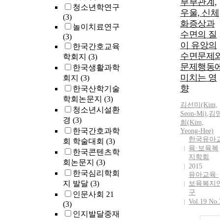
부부관계,
청소년학연구
우울, 신체
(3)
화증상과
놀이치료연구
수면의 질
(3)
이 유앙의
한국간호교육
수면문제
학회지
(3)
문제행동
한국생활과학
미치는 영
회지
(3)
향
한국산학기술
학회논문지
(3)
김선미(Kim,
청소년시설환
Seon-Mi)
,
김
경
(3)
희(Kim,
한국간호과학
Yeong-Hee)
한국유아
회 학술대회
(3)
육·보육복
한국콘텐츠학
지학회
회논문지
(3)
2015
한국심리학회
유아교육·
지 발달
(3)
보육복지
구
인문사회 21
Vol.19 No.
(3)
인지발달중재