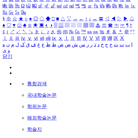
㎒
㎓
㎔
Ω
㏀
㏁
㎊
㎋
㎌
㏖
㏅
㎭
㎮
㎯
㏛
㎩
㎪
㎫
㎬
㏝
㏐
㏓
㏃
㏉
㏜
㏆
§
※
☆
★
○
●
◎
◇
◆
□
■
△
▽
→
←
↑
↓
↔
〓
◁
◀
▷
▶
♤
♠
♡
♥
♧
♣
⊙
◈
▣
◐
◑
▒
▤
▥
▨
▧
▦
▩
♨
☏
☎
☜
☞
¶
†
‡
↕
↗
↙
↖
↘
♭
♩
♪
♬
㉿
㈜
№
㏇
™
㏂
㏘
℡
＃
＆
＊
＠
ª
º
ⅰ
ⅱ
ⅲ
ⅳ
ⅴ
ⅵ
ⅶ
ⅷ
ⅸ
ⅹ
Ⅰ
Ⅱ
Ⅲ
Ⅳ
Ⅴ
Ⅵ
Ⅶ
Ⅷ
Ⅸ
Ⅹ
ا
ب
ت
ث
ج
ح
خ
د
ذ
ر
ز
س
ش
ص
ض
ط
ظ
ع
غ
ف
ق
ک
ل
م
ن
ه
و
ی
닫기
통합검색
국내학술논문
학위논문
해외학술논문
학술지