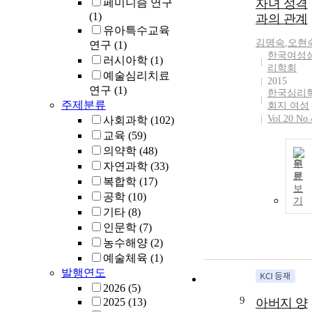
페미니즘 연구
자녀 성격
(1)
과의 관계
유아특수교육
김명숙
,
오현
연구
(1)
한국여성
러시아학
(1)
리학회
예술심리치료
2015
연구
(1)
한국심리
주제분류
회지 여성
Vol.20 No.
사회과학
(102)
교육
(59)
의약학
(48)
원
자연과학
(33)
문
복합학
(17)
보
공학
(10)
기
기타
(8)
인문학
(7)
농수해양
(2)
예술체육
(1)
발행연도
2026
(5)
9
2025
(13)
아버지 양