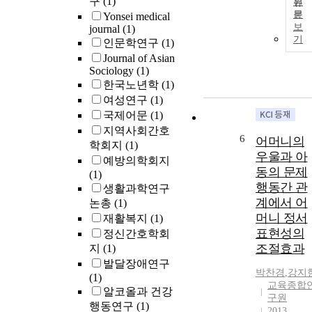
구
(1)
원
문
Yonsei medical
보
journal
(1)
기
인문학연구
(1)
Journal of Asian
Sociology
(1)
한국노년학
(1)
여성연구
(1)
국제어문
(1)
지역사회간호
6
어머니의
학회지
(1)
우울과 아
예방의학회지
동의 문제
(1)
행동간 관
생활과학연구
계에서 어
논총
(1)
머니 정서
재활복지
(1)
표현성의
정신간호학회
조절효과
지
(1)
발달장애연구
박찬경
,
강지
(1)
교육종합
알코올과 건강
구원
행동연구
(1)
2013