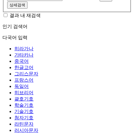
상세검색
결과 내 재검색
인기 검색어
다국어 입력
히라가나
가타카나
중국어
한글고어
그리스문자
프랑스어
독일어
히브리어
괄호기호
학술기호
기술기호
첨자기호
라틴문자
러시아문자