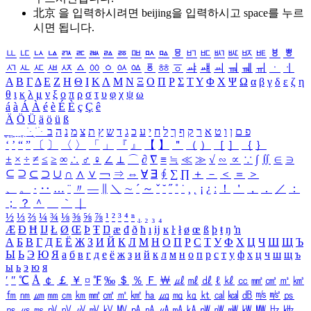
北京 을 입력하시려면
beijing
을 입력하시고 space를 누르
시면 됩니다.
ㅥ
ㅦ
ㅧ
ㅨ
ㅩ
ㅪ
ㅫ
ㅬ
ㅭ
ㅮ
ㅯ
ㅰ
ㅱ
ㅲ
ㅳ
ㅴ
ㅵ
ㅶ
ㅷ
ㅸ
ㅹ
ㅺ
ㅻ
ㅼ
ㅽ
ㅾ
ㅿ
ㆀ
ㆁ
ㆂ
ㆃ
ㆄ
ㆅ
ㆆ
ㆇ
ㆈ
ㆉ
ㆊ
ㆋ
ㆌ
ㆍ
ㆎ
Α
Β
Γ
Δ
Ε
Ζ
Η
Θ
Ι
Κ
Λ
Μ
Ν
Ξ
Ο
Π
Ρ
Σ
Τ
Υ
Φ
Χ
Ψ
Ω
α
β
γ
δ
ε
ζ
η
θ
ι
κ
λ
μ
ν
ξ
ο
π
ρ
σ
τ
υ
φ
χ
ψ
ω
á
à
Á
À
é
è
É
È
ç
Ç
ê
Ä
Ö
Ü
ä
ö
ü
ß
ְ
ֳ
ֲ
ֱ
ָ
ַ
ֵ
ֶ
ִ
ֹ
ּ
ֻ
ׂ
ׁ
ּ
ב
ה
נ
מ
צ
ת
ץ
ש
ד
ג
כ
ע
י
ח
ל
ך
ף
ק
ר
א
ט
ו
ן
ם
פ
‘
’
“
”
〔
〕
〈
〉
「
」
『
』
【
】
＂
（
）
［
］
｛
｝
±
×
÷
≠
≤
≥
∞
∴
♂
♀
∠
⊥
⌒
∂
∇
≡
≒
≪
≫
√
∽
∝
∵
∫
∬
∈
∋
⊆
⊇
⊂
⊃
∪
∩
∧
∨
￢
⇒
⇔
∀
∃
∮
∑
∏
＋
－
＜
＝
＞
、
。
·
‥
…
¨
〃
―
∥
＼
∼
´
～
ˇ
˘
˝
˚
˙
¸
˛
¡
¿
ː
！
＇
，
．
／
：
；
？
＾
＿
｀
｜
½
⅓
⅔
¼
¾
⅛
⅜
⅝
⅞
¹
²
³
⁴
ⁿ
₁
₂
₃
₄
Æ
Ð
Ħ
Ĳ
Ł
Ø
Œ
Þ
Ŧ
Ŋ
æ
đ
ð
ħ
ı
ĳ
ĸ
ŀ
ł
ø
œ
ß
þ
ŧ
ŋ
ŉ
А
Б
В
Г
Д
Е
Ё
Ж
З
И
Й
К
Л
М
Н
О
П
Р
С
Т
У
Ф
Х
Ц
Ч
Ш
Щ
Ъ
Ы
Ь
Э
Ю
Я
а
б
в
г
д
е
ё
ж
з
и
й
к
л
м
н
о
п
р
с
т
у
ф
х
ц
ч
ш
щ
ъ
ы
ь
э
ю
я
′
″
℃
Å
￠
￡
￥
¤
℉
‰
＄
％
Ｆ
￦
㎕
㎖
㎗
ℓ
㎘
㏄
㎣
㎤
㎥
㎦
㎙
㎚
㎛
㎜
㎝
㎞
㎟
㎠
㎡
㎢
㏊
㎍
㎎
㎏
㏏
㎈
㎉
㏈
㎧
㎨
㎰
㎱
㎲
㎳
㎴
㎵
㎶
㎷
㎸
㎹
㎀
㎁
㎂
㎃
㎄
㎺
㎻
㎽
㎾
㎿
㎐
㎑