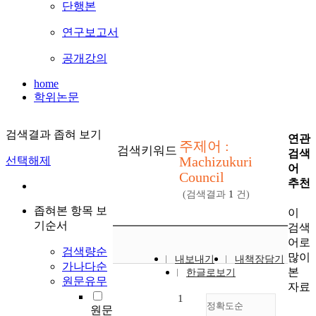
단행본
연구보고서
공개강의
home
학위논문
검색결과 좁혀 보기
연관
주제어 :
검색키워드
검색
Machizukuri
선택해제
어
Council
추천
(검색결과
1
건)
좁혀본 항목 보
이
기순서
검색
어로
검색량순
많이
내보내기
내책장담기
가나다순
본
한글로보기
원문유무
자료
1
정확도순
원문