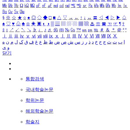
㎒
㎓
㎔
Ω
㏀
㏁
㎊
㎋
㎌
㏖
㏅
㎭
㎮
㎯
㏛
㎩
㎪
㎫
㎬
㏝
㏐
㏓
㏃
㏉
㏜
㏆
§
※
☆
★
○
●
◎
◇
◆
□
■
△
▽
→
←
↑
↓
↔
〓
◁
◀
▷
▶
♤
♠
♡
♥
♧
♣
⊙
◈
▣
◐
◑
▒
▤
▥
▨
▧
▦
▩
♨
☏
☎
☜
☞
¶
†
‡
↕
↗
↙
↖
↘
♭
♩
♪
♬
㉿
㈜
№
㏇
™
㏂
㏘
℡
＃
＆
＊
＠
ª
º
ⅰ
ⅱ
ⅲ
ⅳ
ⅴ
ⅵ
ⅶ
ⅷ
ⅸ
ⅹ
Ⅰ
Ⅱ
Ⅲ
Ⅳ
Ⅴ
Ⅵ
Ⅶ
Ⅷ
Ⅸ
Ⅹ
ا
ب
ت
ث
ج
ح
خ
د
ذ
ر
ز
س
ش
ص
ض
ط
ظ
ع
غ
ف
ق
ک
ل
م
ن
ه
و
ی
닫기
통합검색
국내학술논문
학위논문
해외학술논문
학술지