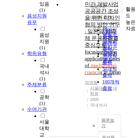
있음
민간 개발사업
내림차순
정확도
활용
(1)
공공공간 조성
순
도
음성지원
을 위한 디자인
10개씩 출력
내림차순
인기도
높은
유무
협의 방안 연구
순
조회
자료
10개씩
: 일본의 협의
연도순
음성
출력
체 운용사례를
제목순
지원
20개씩
중심으로 :
저자순
(1)
출력
focusing on the
학위유형
발행기
30개씩
application cases
관순
출력
of
machizukuri
국내
50개씩
council
s in Japan
석사
출력
(1)
100개씩
정영화
주제분류
출력
서울대학교 대
학원
공학
2009
(1)
국내석사
수여기관
원문보
서울
기
대학
교
음성듣