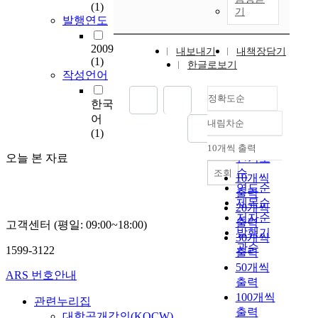
(1)
기
발행연도
2009
내보내기
내책장담기
(1)
한글로보기
작성언어
정확도순
한국
어
내림차순
정확도
(1)
순
10개씩 출력
내림차순
오늘 본 자료
인기도
순
조회
10개씩
연도순
출력
제목순
20개씩
저자순
출력
고객센터 (평일: 09:00~18:00)
발행기
30개씩
관순
1599-3122
출력
50개씩
ARS 번호안내
출력
100개씩
관련누리집
출력
대학공개강의(KOCW)