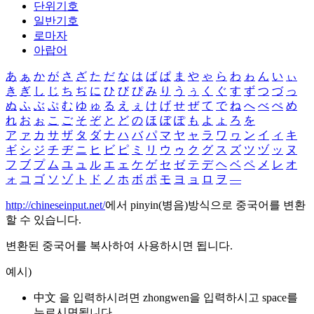
단위기호
일반기호
로마자
아랍어
あ
ぁ
か
が
さ
ざ
た
だ
な
は
ば
ぱ
ま
や
ゃ
ら
わ
ゎ
ん
い
ぃ
き
ぎ
し
じ
ち
ぢ
に
ひ
び
ぴ
み
り
う
ぅ
く
ぐ
す
ず
つ
づ
っ
ぬ
ふ
ぶ
ぷ
む
ゆ
ゅ
る
え
ぇ
け
げ
せ
ぜ
て
で
ね
へ
べ
ぺ
め
れ
お
ぉ
こ
ご
そ
ぞ
と
ど
の
ほ
ぼ
ぽ
も
よ
ょ
ろ
を
ア
ァ
カ
サ
ザ
タ
ダ
ナ
ハ
バ
パ
マ
ヤ
ャ
ラ
ワ
ヮ
ン
イ
ィ
キ
ギ
シ
ジ
チ
ヂ
ニ
ヒ
ビ
ピ
ミ
リ
ウ
ゥ
ク
グ
ス
ズ
ツ
ヅ
ッ
ヌ
フ
ブ
プ
ム
ユ
ュ
ル
エ
ェ
ケ
ゲ
セ
ゼ
テ
デ
ヘ
ベ
ペ
メ
レ
オ
ォ
コ
ゴ
ソ
ゾ
ト
ド
ノ
ホ
ボ
ポ
モ
ヨ
ョ
ロ
ヲ
―
http://chineseinput.net/
에서 pinyin(병음)방식으로 중국어를 변환
할 수 있습니다.
변환된 중국어를 복사하여 사용하시면 됩니다.
예시)
中文 을 입력하시려면
zhongwen
을 입력하시고 space를
누르시면됩니다.