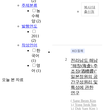
(2)
주제분류
복사/대
농
출신청
수해
T
양
(2)
h
발행연도
i
s
2011
s
(2)
t
작성언어
u
한
d
국어
y
2
전라남도 해남
(1)
a
영
"해창(海倉) 주
i
어
(1)
조장(酒糟醬)"
m
일본정원의 공
e
오늘 본 자료
간구성원리 및
d
a
특성에 관한
t
연구
u
( Sang Beom Kim
n
)
,
( Yong Seok Yun
c
)
,
( Duk Sam Kim )