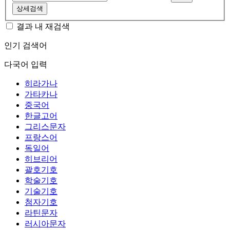
상세검색
결과 내 재검색
인기 검색어
다국어 입력
히라가나
가타카나
중국어
한글고어
그리스문자
프랑스어
독일어
히브리어
괄호기호
학술기호
기술기호
첨자기호
라틴문자
러시아문자