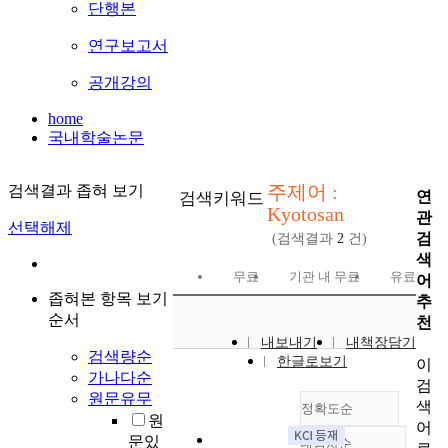
단행본
연구보고서
공개강의
home
국내학술논문
주제어 :
검색결과 좁혀 보기
연
검색키워드
Kyotosan
관
선택해제
검
(검색결과
2
건)
색
무료
기관 내 무료
유료
어
좁혀본 항목 보기
추
순서
천
내보내기
내책장담기
검색량순
한글로보기
이
가나다순
검
원문유무
색
정확도순
원
어
문있
내림차순