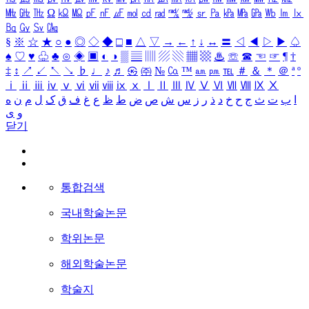
㎒
㎓
㎔
Ω
㏀
㏁
㎊
㎋
㎌
㏖
㏅
㎭
㎮
㎯
㏛
㎩
㎪
㎫
㎬
㏝
㏐
㏓
㏃
㏉
㏜
㏆
§
※
☆
★
○
●
◎
◇
◆
□
■
△
▽
→
←
↑
↓
↔
〓
◁
◀
▷
▶
♤
♠
♡
♥
♧
♣
⊙
◈
▣
◐
◑
▒
▤
▥
▨
▧
▦
▩
♨
☏
☎
☜
☞
¶
†
‡
↕
↗
↙
↖
↘
♭
♩
♪
♬
㉿
㈜
№
㏇
™
㏂
㏘
℡
＃
＆
＊
＠
ª
º
ⅰ
ⅱ
ⅲ
ⅳ
ⅴ
ⅵ
ⅶ
ⅷ
ⅸ
ⅹ
Ⅰ
Ⅱ
Ⅲ
Ⅳ
Ⅴ
Ⅵ
Ⅶ
Ⅷ
Ⅸ
Ⅹ
ا
ب
ت
ث
ج
ح
خ
د
ذ
ر
ز
س
ش
ص
ض
ط
ظ
ع
غ
ف
ق
ک
ل
م
ن
ه
و
ی
닫기
통합검색
국내학술논문
학위논문
해외학술논문
학술지