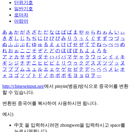
단위기호
일반기호
로마자
아랍어
あ
ぁ
か
が
さ
ざ
た
だ
な
は
ば
ぱ
ま
や
ゃ
ら
わ
ゎ
ん
い
ぃ
き
ぎ
し
じ
ち
ぢ
に
ひ
び
ぴ
み
り
う
ぅ
く
ぐ
す
ず
つ
づ
っ
ぬ
ふ
ぶ
ぷ
む
ゆ
ゅ
る
え
ぇ
け
げ
せ
ぜ
て
で
ね
へ
べ
ぺ
め
れ
お
ぉ
こ
ご
そ
ぞ
と
ど
の
ほ
ぼ
ぽ
も
よ
ょ
ろ
を
ア
ァ
カ
サ
ザ
タ
ダ
ナ
ハ
バ
パ
マ
ヤ
ャ
ラ
ワ
ヮ
ン
イ
ィ
キ
ギ
シ
ジ
チ
ヂ
ニ
ヒ
ビ
ピ
ミ
リ
ウ
ゥ
ク
グ
ス
ズ
ツ
ヅ
ッ
ヌ
フ
ブ
プ
ム
ユ
ュ
ル
エ
ェ
ケ
ゲ
セ
ゼ
テ
デ
ヘ
ベ
ペ
メ
レ
オ
ォ
コ
ゴ
ソ
ゾ
ト
ド
ノ
ホ
ボ
ポ
モ
ヨ
ョ
ロ
ヲ
―
http://chineseinput.net/
에서 pinyin(병음)방식으로 중국어를 변환
할 수 있습니다.
변환된 중국어를 복사하여 사용하시면 됩니다.
예시)
中文 을 입력하시려면
zhongwen
을 입력하시고 space를
누르시면됩니다.