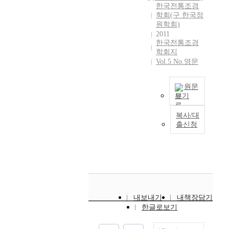
o
한국전통조경
v
학회(구 한국정
e
원학회)
r
2011
한국전통조경
e
학회지
d
Vol.5 No.영문
t
h
e
원문
s
보기
p
본
a
복사/대
연
출신청
c
구
i
는
a
1
l
9
f
2
e
0
a
년
t
내보내기
내책장담기
대
u
한글로보기
에
r
일
e