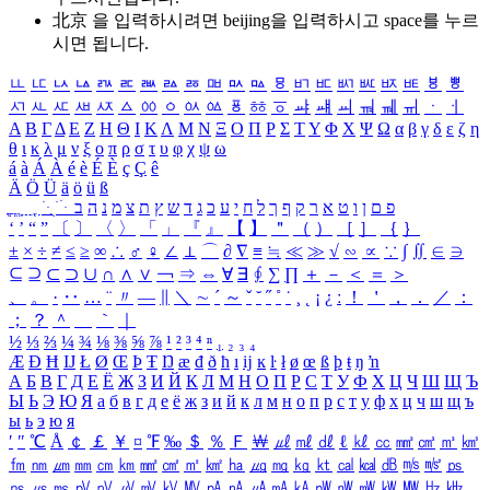
北京 을 입력하시려면
beijing
을 입력하시고 space를 누르
시면 됩니다.
ㅥ
ㅦ
ㅧ
ㅨ
ㅩ
ㅪ
ㅫ
ㅬ
ㅭ
ㅮ
ㅯ
ㅰ
ㅱ
ㅲ
ㅳ
ㅴ
ㅵ
ㅶ
ㅷ
ㅸ
ㅹ
ㅺ
ㅻ
ㅼ
ㅽ
ㅾ
ㅿ
ㆀ
ㆁ
ㆂ
ㆃ
ㆄ
ㆅ
ㆆ
ㆇ
ㆈ
ㆉ
ㆊ
ㆋ
ㆌ
ㆍ
ㆎ
Α
Β
Γ
Δ
Ε
Ζ
Η
Θ
Ι
Κ
Λ
Μ
Ν
Ξ
Ο
Π
Ρ
Σ
Τ
Υ
Φ
Χ
Ψ
Ω
α
β
γ
δ
ε
ζ
η
θ
ι
κ
λ
μ
ν
ξ
ο
π
ρ
σ
τ
υ
φ
χ
ψ
ω
á
à
Á
À
é
è
É
È
ç
Ç
ê
Ä
Ö
Ü
ä
ö
ü
ß
ְ
ֳ
ֲ
ֱ
ָ
ַ
ֵ
ֶ
ִ
ֹ
ּ
ֻ
ׂ
ׁ
ּ
ב
ה
נ
מ
צ
ת
ץ
ש
ד
ג
כ
ע
י
ח
ל
ך
ף
ק
ר
א
ט
ו
ן
ם
פ
‘
’
“
”
〔
〕
〈
〉
「
」
『
』
【
】
＂
（
）
［
］
｛
｝
±
×
÷
≠
≤
≥
∞
∴
♂
♀
∠
⊥
⌒
∂
∇
≡
≒
≪
≫
√
∽
∝
∵
∫
∬
∈
∋
⊆
⊇
⊂
⊃
∪
∩
∧
∨
￢
⇒
⇔
∀
∃
∮
∑
∏
＋
－
＜
＝
＞
、
。
·
‥
…
¨
〃
―
∥
＼
∼
´
～
ˇ
˘
˝
˚
˙
¸
˛
¡
¿
ː
！
＇
，
．
／
：
；
？
＾
＿
｀
｜
½
⅓
⅔
¼
¾
⅛
⅜
⅝
⅞
¹
²
³
⁴
ⁿ
₁
₂
₃
₄
Æ
Ð
Ħ
Ĳ
Ł
Ø
Œ
Þ
Ŧ
Ŋ
æ
đ
ð
ħ
ı
ĳ
ĸ
ŀ
ł
ø
œ
ß
þ
ŧ
ŋ
ŉ
А
Б
В
Г
Д
Е
Ё
Ж
З
И
Й
К
Л
М
Н
О
П
Р
С
Т
У
Ф
Х
Ц
Ч
Ш
Щ
Ъ
Ы
Ь
Э
Ю
Я
а
б
в
г
д
е
ё
ж
з
и
й
к
л
м
н
о
п
р
с
т
у
ф
х
ц
ч
ш
щ
ъ
ы
ь
э
ю
я
′
″
℃
Å
￠
￡
￥
¤
℉
‰
＄
％
Ｆ
￦
㎕
㎖
㎗
ℓ
㎘
㏄
㎣
㎤
㎥
㎦
㎙
㎚
㎛
㎜
㎝
㎞
㎟
㎠
㎡
㎢
㏊
㎍
㎎
㎏
㏏
㎈
㎉
㏈
㎧
㎨
㎰
㎱
㎲
㎳
㎴
㎵
㎶
㎷
㎸
㎹
㎀
㎁
㎂
㎃
㎄
㎺
㎻
㎽
㎾
㎿
㎐
㎑