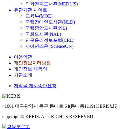
n
의학전자도서관(MEDLIS)
장
t
유관기관 사이트
정
a
교육부(MOE)
원
r
국립장애인도서관(NLD)
`
g
국립중앙도서관(NL)
`
e
을
국회도서관(NAL)
t
대
연구윤리정보포털(CRE)
e
상
사이언스온 (ScienceON)
d
으
t
이용약관
로
o
일
개인정보처리방침
“
본
개인정보 재동의
H
식
기관소개
a
정
e
저작물 게시중단요청
원
c
의
h
공
a
간
41061 대구광역시 동구 동내로 64(동내동1119) KERIS빌딩
n
적
g
특
Copyright© KERIS. ALL RIGHTS RESERVED
J
징
o
을