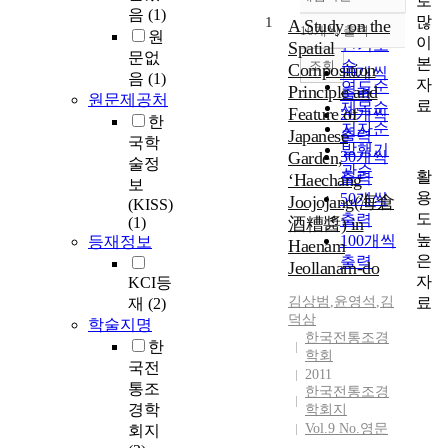
로
정확도
음
(1)
많
1
순
A Study on the
10개씩 출력
원
내림차순
이
인기도
Spatial
문없
본
순
조회
Composition
10개씩
음
(1)
자
연도순
Principle and
출력
원문제공처
료
제목순
Feature of
20개씩
한
저자순
Japanese
출력
국학
발행기
Garden,
30개씩
술정
관순
활
출력
‘Haechang
보
용
50개씩
Joojojang(海倉
(KISS)
도
출력
(1)
酒糟醬) in
높
100개씩
등재정보
Haenam
은
출력
Jeollanam-do
자
KCI등
료
김상범
,
윤영석
,
김
재
(2)
덕삼
학술지명
한국전통조경
한
학회
국전
2011
통조
한국전통조경
경학
학회지
Vol.9 No.영문
회지