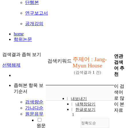
단행본
연구보고서
공개강의
home
학위논문
검색결과 좁혀 보기
연관
주제어 : Jang-
검색키워드
검색
Myun House
선택해제
어 추
(검색결과
1
건)
천
좁혀본 항목 보
이 검
기순서
색어
로 많
내보내기
검색량순
이 본
내책장담기
가나다순
한글로보기
자료
원문유무
1
정확도순
원문