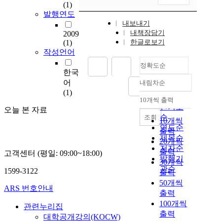
(1)
발행연도
내보내기
내책장담기
2009
(1)
한글로보기
작성언어
정확도순
한국
어
내림차순
정확도
(1)
순
10개씩 출력
내림차순
인기도
오늘 본 자료
순
조회
10개씩
연도순
출력
제목순
20개씩
저자순
출력
고객센터 (평일: 09:00~18:00)
발행기
30개씩
관순
1599-3122
출력
50개씩
ARS 번호안내
출력
100개씩
관련누리집
출력
대학공개강의(KOCW)