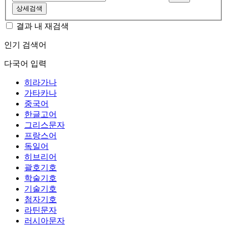
상세검색
결과 내 재검색
인기 검색어
다국어 입력
히라가나
가타카나
중국어
한글고어
그리스문자
프랑스어
독일어
히브리어
괄호기호
학술기호
기술기호
첨자기호
라틴문자
러시아문자