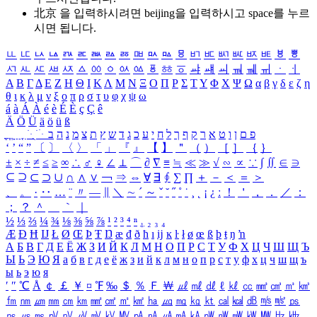
北京 을 입력하시려면
beijing
을 입력하시고 space를 누르
시면 됩니다.
ㅥ
ㅦ
ㅧ
ㅨ
ㅩ
ㅪ
ㅫ
ㅬ
ㅭ
ㅮ
ㅯ
ㅰ
ㅱ
ㅲ
ㅳ
ㅴ
ㅵ
ㅶ
ㅷ
ㅸ
ㅹ
ㅺ
ㅻ
ㅼ
ㅽ
ㅾ
ㅿ
ㆀ
ㆁ
ㆂ
ㆃ
ㆄ
ㆅ
ㆆ
ㆇ
ㆈ
ㆉ
ㆊ
ㆋ
ㆌ
ㆍ
ㆎ
Α
Β
Γ
Δ
Ε
Ζ
Η
Θ
Ι
Κ
Λ
Μ
Ν
Ξ
Ο
Π
Ρ
Σ
Τ
Υ
Φ
Χ
Ψ
Ω
α
β
γ
δ
ε
ζ
η
θ
ι
κ
λ
μ
ν
ξ
ο
π
ρ
σ
τ
υ
φ
χ
ψ
ω
á
à
Á
À
é
è
É
È
ç
Ç
ê
Ä
Ö
Ü
ä
ö
ü
ß
ְ
ֳ
ֲ
ֱ
ָ
ַ
ֵ
ֶ
ִ
ֹ
ּ
ֻ
ׂ
ׁ
ּ
ב
ה
נ
מ
צ
ת
ץ
ש
ד
ג
כ
ע
י
ח
ל
ך
ף
ק
ר
א
ט
ו
ן
ם
פ
‘
’
“
”
〔
〕
〈
〉
「
」
『
』
【
】
＂
（
）
［
］
｛
｝
±
×
÷
≠
≤
≥
∞
∴
♂
♀
∠
⊥
⌒
∂
∇
≡
≒
≪
≫
√
∽
∝
∵
∫
∬
∈
∋
⊆
⊇
⊂
⊃
∪
∩
∧
∨
￢
⇒
⇔
∀
∃
∮
∑
∏
＋
－
＜
＝
＞
、
。
·
‥
…
¨
〃
―
∥
＼
∼
´
～
ˇ
˘
˝
˚
˙
¸
˛
¡
¿
ː
！
＇
，
．
／
：
；
？
＾
＿
｀
｜
½
⅓
⅔
¼
¾
⅛
⅜
⅝
⅞
¹
²
³
⁴
ⁿ
₁
₂
₃
₄
Æ
Ð
Ħ
Ĳ
Ł
Ø
Œ
Þ
Ŧ
Ŋ
æ
đ
ð
ħ
ı
ĳ
ĸ
ŀ
ł
ø
œ
ß
þ
ŧ
ŋ
ŉ
А
Б
В
Г
Д
Е
Ё
Ж
З
И
Й
К
Л
М
Н
О
П
Р
С
Т
У
Ф
Х
Ц
Ч
Ш
Щ
Ъ
Ы
Ь
Э
Ю
Я
а
б
в
г
д
е
ё
ж
з
и
й
к
л
м
н
о
п
р
с
т
у
ф
х
ц
ч
ш
щ
ъ
ы
ь
э
ю
я
′
″
℃
Å
￠
￡
￥
¤
℉
‰
＄
％
Ｆ
￦
㎕
㎖
㎗
ℓ
㎘
㏄
㎣
㎤
㎥
㎦
㎙
㎚
㎛
㎜
㎝
㎞
㎟
㎠
㎡
㎢
㏊
㎍
㎎
㎏
㏏
㎈
㎉
㏈
㎧
㎨
㎰
㎱
㎲
㎳
㎴
㎵
㎶
㎷
㎸
㎹
㎀
㎁
㎂
㎃
㎄
㎺
㎻
㎽
㎾
㎿
㎐
㎑