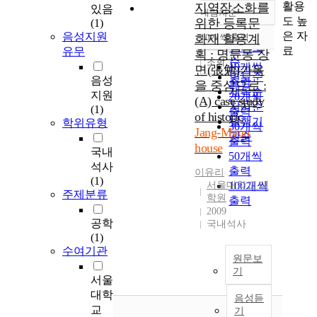
활용
지역장소화를
있음
내림차순
정확도
도 높
위한 등록문
(1)
순
은 자
음성지원
화재 활용계
10개씩 출력
내림차순
인기도
료
유무
획 : 명륜동 장
순
조회
10개씩
면(張勉)가옥
연도순
음성
출력
을 중심으로 :
제목순
지원
20개씩
(A) case study
저자순
(1)
출력
of historic
발행기
학위유형
30개씩
Jang-Myun
관순
출력
house
국내
50개씩
석사
출력
이유리
(1)
서울대학교 대
100개씩
주제분류
학원
출력
2009
공학
국내석사
(1)
수여기관
원문보
기
서울
대학
음성듣
교
기