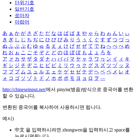
단위기호
일반기호
로마자
아랍어
あ
ぁ
か
が
さ
ざ
た
だ
な
は
ば
ぱ
ま
や
ゃ
ら
わ
ゎ
ん
い
ぃ
き
ぎ
し
じ
ち
ぢ
に
ひ
び
ぴ
み
り
う
ぅ
く
ぐ
す
ず
つ
づ
っ
ぬ
ふ
ぶ
ぷ
む
ゆ
ゅ
る
え
ぇ
け
げ
せ
ぜ
て
で
ね
へ
べ
ぺ
め
れ
お
ぉ
こ
ご
そ
ぞ
と
ど
の
ほ
ぼ
ぽ
も
よ
ょ
ろ
を
ア
ァ
カ
サ
ザ
タ
ダ
ナ
ハ
バ
パ
マ
ヤ
ャ
ラ
ワ
ヮ
ン
イ
ィ
キ
ギ
シ
ジ
チ
ヂ
ニ
ヒ
ビ
ピ
ミ
リ
ウ
ゥ
ク
グ
ス
ズ
ツ
ヅ
ッ
ヌ
フ
ブ
プ
ム
ユ
ュ
ル
エ
ェ
ケ
ゲ
セ
ゼ
テ
デ
ヘ
ベ
ペ
メ
レ
オ
ォ
コ
ゴ
ソ
ゾ
ト
ド
ノ
ホ
ボ
ポ
モ
ヨ
ョ
ロ
ヲ
―
http://chineseinput.net/
에서 pinyin(병음)방식으로 중국어를 변환
할 수 있습니다.
변환된 중국어를 복사하여 사용하시면 됩니다.
예시)
中文 을 입력하시려면
zhongwen
을 입력하시고 space를
누르시면됩니다.