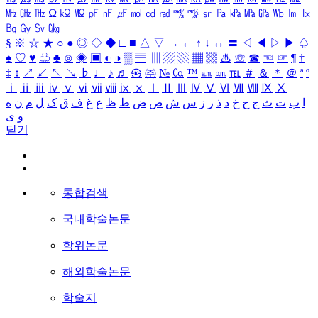
㎒
㎓
㎔
Ω
㏀
㏁
㎊
㎋
㎌
㏖
㏅
㎭
㎮
㎯
㏛
㎩
㎪
㎫
㎬
㏝
㏐
㏓
㏃
㏉
㏜
㏆
§
※
☆
★
○
●
◎
◇
◆
□
■
△
▽
→
←
↑
↓
↔
〓
◁
◀
▷
▶
♤
♠
♡
♥
♧
♣
⊙
◈
▣
◐
◑
▒
▤
▥
▨
▧
▦
▩
♨
☏
☎
☜
☞
¶
†
‡
↕
↗
↙
↖
↘
♭
♩
♪
♬
㉿
㈜
№
㏇
™
㏂
㏘
℡
＃
＆
＊
＠
ª
º
ⅰ
ⅱ
ⅲ
ⅳ
ⅴ
ⅵ
ⅶ
ⅷ
ⅸ
ⅹ
Ⅰ
Ⅱ
Ⅲ
Ⅳ
Ⅴ
Ⅵ
Ⅶ
Ⅷ
Ⅸ
Ⅹ
ا
ب
ت
ث
ج
ح
خ
د
ذ
ر
ز
س
ش
ص
ض
ط
ظ
ع
غ
ف
ق
ک
ل
م
ن
ه
و
ی
닫기
통합검색
국내학술논문
학위논문
해외학술논문
학술지