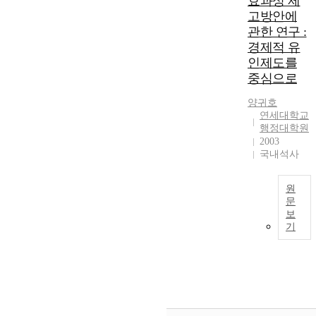
효과성 제
v
Vehicles (EV)
o
z
고방안에
e
mostly depends
r
a
관한 연구 :
r
on
t
t
경제적 유
,
governmental
a
i
e
인제도를
subsidies during
n
o
v
the early stage
t
중심으로
n
e
of deployment.
i
a
양귀호
n
The
n
n
연세대학교
2
governmental
c
d
행정대학원
0
incentives must
e
t
2003
y
strike a balance
n
h
국내석사
e
between an EV
t
a
a
manufacturer
i
t
r
and a charging
원
v
o
문
s
infrastructure
e
f
보
a
installer. Yet, the
i
기
f
current supply
e
,
t
t
of charging
c
s
e
infrastructure is
h
e
r
not nearly
a
t
enough to
n
p
h
support EV
i
l
e
growth over the
s