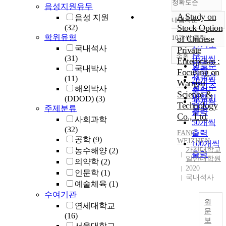
정확도순
음성지원유무
A Study on
음성 지원
내림차순
정확도
Stock Option
(32)
순
학위유형
10개씩 출력
of Chinese
내림차순
인기도
국내석사
Private
순
조회
(31)
10개씩
Enterprises :
연도순
국내박사
출력
Focusing on
제목순
(11)
20개씩
Wangsu
저자순
해외박사
출력
Science &
발행기
(DDOD)
(3)
30개씩
Technology
주제분류
관순
출력
Co., Ltd.
사회과학
50개씩
(32)
출력
FANG
공학
(9)
WEIZHEN
100개씩
가천대학교
농수해양
(2)
출력
일반대학원
의약학
(2)
2020
인문학
(1)
국내석사
예술체육
(1)
수여기관
원
연세대학교
문
(16)
보
S
서울대학교