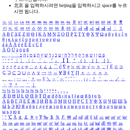
北京 을 입력하시려면
beijing
을 입력하시고 space를 누르
시면 됩니다.
ㅥ
ㅦ
ㅧ
ㅨ
ㅩ
ㅪ
ㅫ
ㅬ
ㅭ
ㅮ
ㅯ
ㅰ
ㅱ
ㅲ
ㅳ
ㅴ
ㅵ
ㅶ
ㅷ
ㅸ
ㅹ
ㅺ
ㅻ
ㅼ
ㅽ
ㅾ
ㅿ
ㆀ
ㆁ
ㆂ
ㆃ
ㆄ
ㆅ
ㆆ
ㆇ
ㆈ
ㆉ
ㆊ
ㆋ
ㆌ
ㆍ
ㆎ
Α
Β
Γ
Δ
Ε
Ζ
Η
Θ
Ι
Κ
Λ
Μ
Ν
Ξ
Ο
Π
Ρ
Σ
Τ
Υ
Φ
Χ
Ψ
Ω
α
β
γ
δ
ε
ζ
η
θ
ι
κ
λ
μ
ν
ξ
ο
π
ρ
σ
τ
υ
φ
χ
ψ
ω
á
à
Á
À
é
è
É
È
ç
Ç
ê
Ä
Ö
Ü
ä
ö
ü
ß
ְ
ֳ
ֲ
ֱ
ָ
ַ
ֵ
ֶ
ִ
ֹ
ּ
ֻ
ׂ
ׁ
ּ
ב
ה
נ
מ
צ
ת
ץ
ש
ד
ג
כ
ע
י
ח
ל
ך
ף
ק
ר
א
ט
ו
ן
ם
פ
‘
’
“
”
〔
〕
〈
〉
「
」
『
』
【
】
＂
（
）
［
］
｛
｝
±
×
÷
≠
≤
≥
∞
∴
♂
♀
∠
⊥
⌒
∂
∇
≡
≒
≪
≫
√
∽
∝
∵
∫
∬
∈
∋
⊆
⊇
⊂
⊃
∪
∩
∧
∨
￢
⇒
⇔
∀
∃
∮
∑
∏
＋
－
＜
＝
＞
、
。
·
‥
…
¨
〃
―
∥
＼
∼
´
～
ˇ
˘
˝
˚
˙
¸
˛
¡
¿
ː
！
＇
，
．
／
：
；
？
＾
＿
｀
｜
½
⅓
⅔
¼
¾
⅛
⅜
⅝
⅞
¹
²
³
⁴
ⁿ
₁
₂
₃
₄
Æ
Ð
Ħ
Ĳ
Ł
Ø
Œ
Þ
Ŧ
Ŋ
æ
đ
ð
ħ
ı
ĳ
ĸ
ŀ
ł
ø
œ
ß
þ
ŧ
ŋ
ŉ
А
Б
В
Г
Д
Е
Ё
Ж
З
И
Й
К
Л
М
Н
О
П
Р
С
Т
У
Ф
Х
Ц
Ч
Ш
Щ
Ъ
Ы
Ь
Э
Ю
Я
а
б
в
г
д
е
ё
ж
з
и
й
к
л
м
н
о
п
р
с
т
у
ф
х
ц
ч
ш
щ
ъ
ы
ь
э
ю
я
′
″
℃
Å
￠
￡
￥
¤
℉
‰
＄
％
Ｆ
￦
㎕
㎖
㎗
ℓ
㎘
㏄
㎣
㎤
㎥
㎦
㎙
㎚
㎛
㎜
㎝
㎞
㎟
㎠
㎡
㎢
㏊
㎍
㎎
㎏
㏏
㎈
㎉
㏈
㎧
㎨
㎰
㎱
㎲
㎳
㎴
㎵
㎶
㎷
㎸
㎹
㎀
㎁
㎂
㎃
㎄
㎺
㎻
㎽
㎾
㎿
㎐
㎑