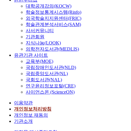
t
uncertainty. In
n
대학공개강의(KOCW)
e
i
our case study,
i
a
학술정보통계시스템(Rinfo)
v
we find that the
e
c
외국학술지지원센터(FRIC)
e
optimal
s
h
학술관계분석서비스(SAM)
s
dynamic
.
o
사서커뮤니티
y
subsidies can
I
t
기관회원
s
achieve 70% of
n
,
h
지식나눔(LOOK)
t
the target EV
t
e
.
의학전자도서관(MEDLIS)
e
market share in
h
r
유관기관 사이트
China by 2025,
i
.
교육부(MOE)
and also
s
I
국립장애인도서관(NLD)
a
maintains the
p
n
s
국립중앙도서관(NL)
ratio of charging
a
o
i
국회도서관(NAL)
stations per
p
r
EV.Chapter 5
e
연구윤리정보포털(CRE)
d
p
ends the thesis
r
사이언스온 (ScienceON)
e
l
with
,
,
.
r
e
이용약관
conclusions and
t
t
개인정보처리방침
promising future
h
,
o
e
research
r
개인정보 재동의
i
n
directions. In
o
기관소개
t
summary, this
u
p