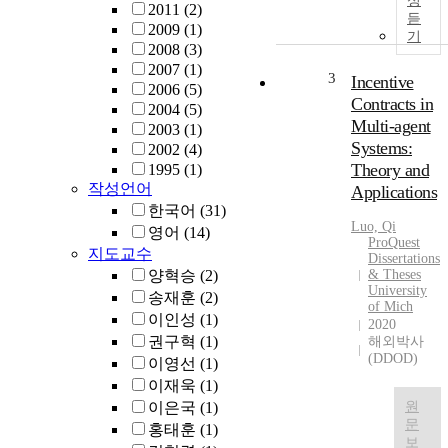
성
2011
(2)
듣
1
2009
(1)
기
9
2008
(3)
9
2007
(1)
3
Incentive
0
2006
(5)
s
Contracts in
2004
(5)
,
Multi-agent
2003
(1)
i
Systems:
2002
(4)
t
Theory and
1995
(1)
h
작성언어
Applications
a
한국어
(31)
s
Luo, Qi
영어
(14)
a
ProQuest
지도교수
Dissertations
c
양혁승
(2)
& Theses
h
University
송재훈
(2)
i
of Mich
이인성
(1)
e
2020
v
권구혁
(1)
해외박사
(DDOD)
e
이영선
(1)
d
이재욱
(1)
r
이은국
(1)
원
a
문
홍태훈
(1)
p
보