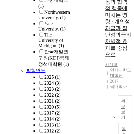
가천대학교
동과 협력
s
(1)
적 행동에
y
Northwestern
미치는 영
s
University.
(1)
t
향 : 개인성
Yale
e
과급과 집
University.
(1)
단성과급의
The
e
University of
차별적 효
n
Michigan.
(1)
과를 중심
t
한국개발연
으로
e
구원(KDI)국제
r
정책대학원
(1)
하신영
e
발행연도
연세대학교
d
대학원
2025
(1)
2017
2024
(3)
h
국내박사
2023
(2)
i
2022
(2)
n
2021
(2)
원
a
2020
(5)
문
i
보
2017
(2)
n
기
2014
(2)
t
2013
(1)
h
음
2012
(2)
e