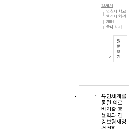
t
r
AV market
9
김혜선
e
e
인천대학교
penetration
,
행정대학원
o
period and
3
i
2004
f
maximize the
3
s
국내석사
h
total expected
7
o
a
efficiency
l
n
r
benefits of AVs.
i
원
e
d
It seeks a
s
문
o
보
generic optimal
t
f
기
o
AV subsidy
e
t
r
structure, so-
d
h
k
called "two-
c
e
i
threshold''
o
n
subsidy policy,
a
t
which is proven
p
i
h
to be more
a
n
7
유인체계를
e
efficient than
n
f
통한 의료
p
the social-
i
u
비지출 효
u
welfare
e
n
율화와 건
b
maximization
s
c
l
approach.In
강보험재정
i
t
i
Chapter 3, we
건전화
i