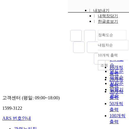
o
p
next decades.
y
내보내기
e
We model the
f
e
내책장담기
r
joint subsidy
o
e
한글로보기
f
problem as a
r
s
o
two-agent
t
r
incentive
h
정확도순
·
o
contract. The
i
b
내림차순
a
government
n
정확도
e
n
observes two
e
순
c
10개씩 출력
내림차순
c
correlated
s
인기도
o
e
processes -- the
e
순
조회
n
10개씩
-
EV market
l
연도순
s
출력
b
penetration and
i
제목순
i
20개씩
a
the charging
s
s
저자순
출력
s
infrastructure
t
t
발행기
30개씩
e
expansion. It
e
.
e
관순
출력
d
고객센터 (평일: 09:00~18:00)
looks for an
d
n
i
50개씩
optimal policy
c
t
1599-3122
n
that maximizes
출력
o
.
c
the cumulative
100개씩
i
ARS 번호안내
e
social benefit in
p
출력
2
t
n
the face of
a
관련누리집
h