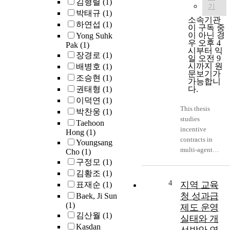
김형렬
(1)
i
기
박태규
(1)
d
소속기관
하연섭
(1)
d
이 구독 중
이 아닌 경
Yong Suhk
e
우 오후 4
Pak
(1)
v
시부터 익
장경로
(1)
e
일 오전 9
시까지 원
배병호
(1)
l
문보기가
조승현
(1)
o
가능합니
p
권태형
(1)
다.
이덕연
(1)
This thesis
e
박찬웅
(1)
studies
n
Taehoon
incentive
t
Hong
(1)
contracts in
.
Youngsang
multi-agent
I
Cho
(1)
systems with
n
구정모
(1)
applications to
2
김황조
(1)
transportation
0
4
지역 교육
표재순
(1)
policy. The
1
청 성과급
Baek, Ji Sun
early adoption
8
(1)
제도 운영
of emerging
,
김산월
(1)
실태와 개
transportation
t
Kasdan