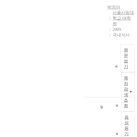
i
conditions. Our
i
n
n
contributions
박정아
v
t
서울시립대
i
include: (a)
e
,
학교 대학
s
Finding
.
s
원
t
sufficient
i
2009
r
conditions for
q
n
국내석사
a
the existence of
u
c
t
optimal multi-
i
e
i
agent incentive
원
t
i
문
v
contracts and
y
t
보
e
conditions
i
i
기
p
under which
n
2
n
r
they form a
c
4
d
목
o
unique Nash
e
8
u
차
d
Equilibrium; (b)
n
검
c
u
Showing that
t
색
e
c
the optimal
i
조
s
t
multi-agent
v
회
9
t
i
incentive
e
h
v
contracts can be
음
e
성
i
solved by a
e
g
듣
t
Hamilton-
c
o
기
y
Jacobi-Bellman
h