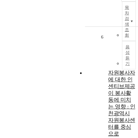
d
fails.In Chapter
c
r
목
u
2, we revisit the
e
f
차
c
primary setting
n
o
검
e
in which a
t
r
색
d
government
i
조
t
agency
v
회
a
6
o
incentivizes the
e
n
c
OEM for
i
음
c
r
accelerating the
n
성
e
e
widespread
듣
a
a
기
adoption of AVs.
h
s
t
This work
i
자원봉사자
s
e
aspires to offset
n
에 대한 인
e
a
the negative
a
s
센티브제공
n
externalities of
,
s
이 봉사활
a
AVs in the
a
동에 미치
t
"dark-age'' of AV
n
e
는 영향 : 인
deployment.
d
n
.
천광역시
o
More
i
t
s
specifically, this
자원봉사센
n
s
p
chapter designs
2
터를 중심
y
h
AV subsidies to
0
으로
s
e
shorten the early
1