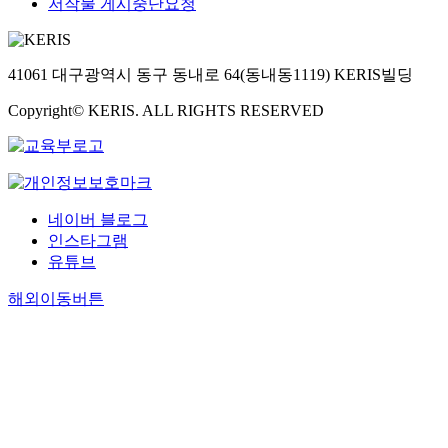
e
저작물 게시중단요청
thesis provides a
g
r
d
new approach to
h
o
,
appraise
t
v
s
transportation
h
e
41061 대구광역시 동구 동내로 64(동내동1119) KERIS빌딩
e
and energy
e
t
n
policies against
c
Copyright© KERIS. ALL RIGHTS RESERVED
h
i
exogenous and
a
e
o
endogenous
s
s
r
risks.
e
y
i
s
s
t
t
t
네이버 블로그
y
u
e
인스타그램
h
d
유튜브
a
y
,
s
o
t
해외이동버튼
b
f
.
o
e
t
d
e
h
a
n
e
,
y
g
s
'
i
t
s
v
a
e
t