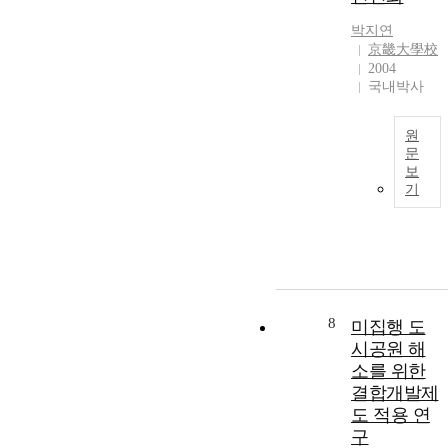
c
develop a multi-
p
o
o
박지연
agent incentive
l
n
京畿大學校
f
contracts model
e
s
2004
f
to address the
o
국내박사
i
issue of
e
f
c
stimulating a
n
p
e
group of non-
t
원
,
e
a
cooperating
i
문
r
n
agents to act in
보
n
s
기
d
the principal's
g
o
t
interest over a
e
n
o
planning
q
n
i
horizon. We
u
e
extend the
i
l
p
single-agent
t
r
incentive
y
a
8
미집행 도
o
contract to a
i
n
시공원 해
v
multi-agent
n
a
소를 위한
e
setting with
c
g
a
결합개발제
history-
e
e
d
dependent
n
도 적용 연
terminal
t
구
e