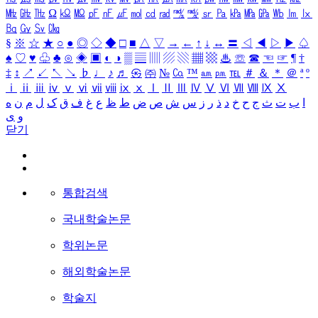
㎒
㎓
㎔
Ω
㏀
㏁
㎊
㎋
㎌
㏖
㏅
㎭
㎮
㎯
㏛
㎩
㎪
㎫
㎬
㏝
㏐
㏓
㏃
㏉
㏜
㏆
§
※
☆
★
○
●
◎
◇
◆
□
■
△
▽
→
←
↑
↓
↔
〓
◁
◀
▷
▶
♤
♠
♡
♥
♧
♣
⊙
◈
▣
◐
◑
▒
▤
▥
▨
▧
▦
▩
♨
☏
☎
☜
☞
¶
†
‡
↕
↗
↙
↖
↘
♭
♩
♪
♬
㉿
㈜
№
㏇
™
㏂
㏘
℡
＃
＆
＊
＠
ª
º
ⅰ
ⅱ
ⅲ
ⅳ
ⅴ
ⅵ
ⅶ
ⅷ
ⅸ
ⅹ
Ⅰ
Ⅱ
Ⅲ
Ⅳ
Ⅴ
Ⅵ
Ⅶ
Ⅷ
Ⅸ
Ⅹ
ا
ب
ت
ث
ج
ح
خ
د
ذ
ر
ز
س
ش
ص
ض
ط
ظ
ع
غ
ف
ق
ک
ل
م
ن
ه
و
ی
닫기
통합검색
국내학술논문
학위논문
해외학술논문
학술지