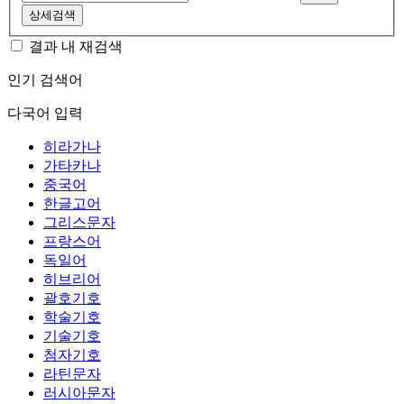
상세검색
결과 내 재검색
인기 검색어
다국어 입력
히라가나
가타카나
중국어
한글고어
그리스문자
프랑스어
독일어
히브리어
괄호기호
학술기호
기술기호
첨자기호
라틴문자
러시아문자