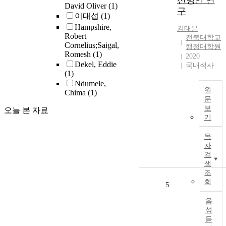
선방안 연
systems such as
h
David Oliver
(1)
구
electric vehicles
e
이대섭
(1)
(EVs), peer-to-
r
Hampshire,
김태은
peer ridesharing,
e
Robert
전북대학교
and automated
a
Cornelius;Saigal,
행정대학원
vehicles (AVs)
r
Romesh
(1)
2020
relies on
e
Dekel, Eddie
국내석사
governmental
4
(1)
incentives.
0
Ndumele,
원
Chima
(1)
Those
9
문
incentives help
l
보
오늘 본 자료
achieve a
i
기
h
specific market
s
e
share target,
t
목
p
prevent irregular
e
차
e
behaviors, and
d
검
r
enhance social
c
색
f
조
benefit. Yet, two
o
회
o
challenges may
5
r
impede the
p
음
implementation
a
성
a
of such
n
듣
n
incentive
i