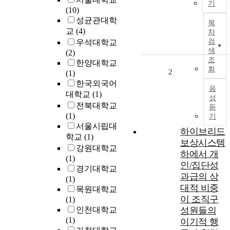
기
i
(10)
n
성균관대학
목
c
교
(4)
차
e
검
우석대학교
t
색
(2)
h
조
한양대학교
회
e
2
(1)
e
한국외국어
음
q
대학교
(1)
성
u
전북대학교
듣
i
(1)
기
t
서울시립대
하이브리드
y
학교
(1)
보상시스템
i
강원대학교
n
하에서 개
(1)
c
인/집단성
경기대학교
e
과급의 상
(1)
n
대적 비중
목원대학교
t
이 조직구
(1)
i
인천대학교
성원들의
v
(1)
이기적 행
e