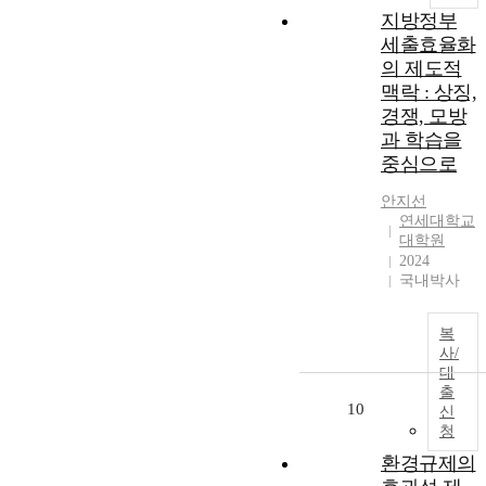
a
a
equation with
a
지방정부
l
n
equilibrium
n
세출효율화
a
d
constraints; (c)
i
의 제도적
c
s
Proposing a
s
맥락 : 상징,
h
e
backward
i
경쟁, 모방
r
iterative
h
e
과 학습을
v
algorithm to
a
v
중심으로
i
solve the
s
e
c
problem.In
b
안지선
e
Chapter 4, we
e
,
연세대학교
e
q
obtain the
c
대학원
n
u
optimal EV and
o
2024
,
t
a
charging
국내박사
o
l
infrastructure
e
.
f
i
subsidies
a
a
복
t
through the
v
n
사/
y
multi-agent
e
대
o
.
incentive
r
출
r
contracts model.
y
10
신
g
o
Widespread
i
청
a
adoption of
n
환경규제의
e
Electric
p
i