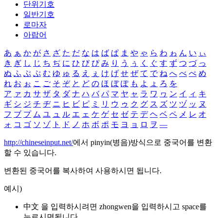
단위기호
일반기호
로마자
아랍어
あ
ぁ
か
が
さ
ざ
た
だ
な
は
ば
ぱ
ま
や
ゃ
ら
わ
ゎ
ん
い
ぃ
き
ぎ
し
じ
ち
ぢ
に
ひ
び
ぴ
み
り
う
ぅ
く
ぐ
す
ず
つ
づ
っ
ぬ
ふ
ぶ
ぷ
む
ゆ
ゅ
る
え
ぇ
け
げ
せ
ぜ
て
で
ね
へ
べ
ぺ
め
れ
お
ぉ
こ
ご
そ
ぞ
と
ど
の
ほ
ぼ
ぽ
も
よ
ょ
ろ
を
ア
ァ
カ
サ
ザ
タ
ダ
ナ
ハ
バ
パ
マ
ヤ
ャ
ラ
ワ
ヮ
ン
イ
ィ
キ
ギ
シ
ジ
チ
ヂ
ニ
ヒ
ビ
ピ
ミ
リ
ウ
ゥ
ク
グ
ス
ズ
ツ
ヅ
ッ
ヌ
フ
ブ
プ
ム
ユ
ュ
ル
エ
ェ
ケ
ゲ
セ
ゼ
テ
デ
ヘ
ベ
ペ
メ
レ
オ
ォ
コ
ゴ
ソ
ゾ
ト
ド
ノ
ホ
ボ
ポ
モ
ヨ
ョ
ロ
ヲ
―
http://chineseinput.net/
에서 pinyin(병음)방식으로 중국어를 변환
할 수 있습니다.
변환된 중국어를 복사하여 사용하시면 됩니다.
예시)
中文 을 입력하시려면
zhongwen
을 입력하시고 space를
누르시면됩니다.