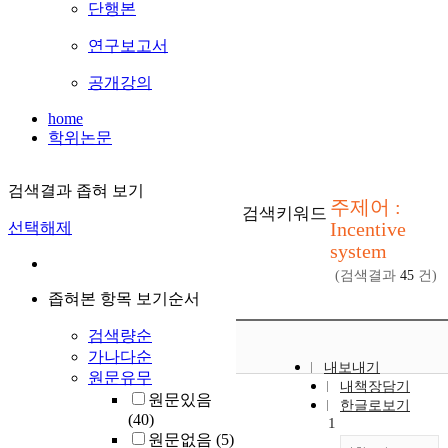
단행본
연구보고서
공개강의
home
학위논문
검색결과 좁혀 보기
주제어 :
검색키워드
Incentive
선택해제
system
(검색결과
45
건)
좁혀본 항목 보기순서
검색량순
가나다순
내보내기
원문유무
내책장담기
원문있음
한글로보기
(40)
1
원문없음
(5)