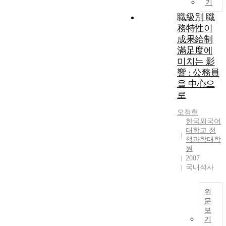
기
c
policies. First,
e
職級別 職
e
the government
s
務特性이
-
and subsidized
i
b
organizations
成果給制
,
a
must confront
p
滿足度에
s
the uncertainty
l
미치는 影
e
in a market;
e
響 : 公務員
d
Second, the
을 中心으
s
government has
e
로
y
no access to the
n
s
organizations'
t
오정현
t
private
i
한국외국어
e
information, and
n
대학교 정
thus their
g
책과학대학
원
strategies are
e
2007
a
unknown to it.
q
국내석사
s
In the face of
u
i
these
i
n
challenges, a
t
원
t
command-and-
y
문
r
control
i
보
P
o
기
incentive policy
n
e