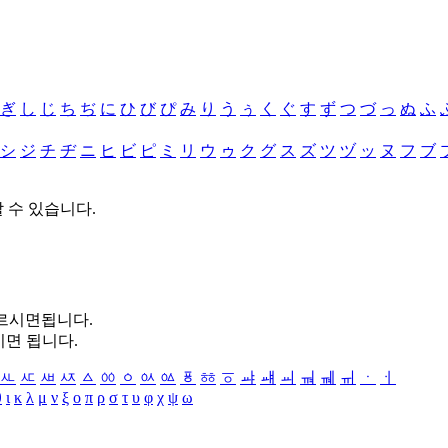
ぎ
し
じ
ち
ぢ
に
ひ
び
ぴ
み
り
う
ぅ
く
ぐ
す
ず
つ
づ
っ
ぬ
ふ
シ
ジ
チ
ヂ
ニ
ヒ
ビ
ピ
ミ
リ
ウ
ゥ
ク
グ
ス
ズ
ツ
ヅ
ッ
ヌ
フ
ブ
할 수 있습니다.
누르시면됩니다.
시면 됩니다.
ㅻ
ㅼ
ㅽ
ㅾ
ㅿ
ㆀ
ㆁ
ㆂ
ㆃ
ㆄ
ㆅ
ㆆ
ㆇ
ㆈ
ㆉ
ㆊ
ㆋ
ㆌ
ㆍ
ㆎ
θ
ι
κ
λ
μ
ν
ξ
ο
π
ρ
σ
τ
υ
φ
χ
ψ
ω