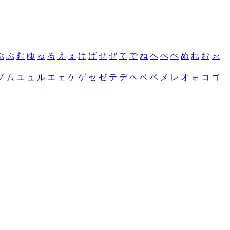
ぶ
ぷ
む
ゆ
ゅ
る
え
ぇ
け
げ
せ
ぜ
て
で
ね
へ
べ
ぺ
め
れ
お
ぉ
プ
ム
ユ
ュ
ル
エ
ェ
ケ
ゲ
セ
ゼ
テ
デ
ヘ
ベ
ペ
メ
レ
オ
ォ
コ
ゴ