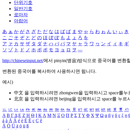
단위기호
일반기호
로마자
아랍어
あ
ぁ
か
が
さ
ざ
た
だ
な
は
ば
ぱ
ま
や
ゃ
ら
わ
ゎ
ん
い
ぃ
き
こ
ご
そ
ぞ
と
ど
の
ほ
ぼ
ぽ
も
よ
ょ
ろ
を
ア
ァ
カ
サ
ザ
タ
ダ
ナ
ハ
バ
パ
マ
ヤ
ャ
ラ
ワ
ヮ
ン
イ
ィ
キ
ギ
ソ
ゾ
ト
ド
ノ
ホ
ボ
ポ
モ
ヨ
ョ
ロ
ヲ
―
http://chineseinput.net/
에서 pinyin(병음)방식으로 중국어를 변환
변환된 중국어를 복사하여 사용하시면 됩니다.
예시)
中文 을 입력하시려면
zhongwen
을 입력하시고 space를
北京 을 입력하시려면
beijing
을 입력하시고 space를 누르
ㅥ
ㅦ
ㅧ
ㅨ
ㅩ
ㅪ
ㅫ
ㅬ
ㅭ
ㅮ
ㅯ
ㅰ
ㅱ
ㅲ
ㅳ
ㅴ
ㅵ
ㅶ
ㅷ
ㅸ
ㅹ
ㅺ
Α
Β
Γ
Δ
Ε
Ζ
Η
Θ
Ι
Κ
Λ
Μ
Ν
Ξ
Ο
Π
Ρ
Σ
Τ
Υ
Φ
Χ
Ψ
Ω
α
β
γ
δ
ε
ζ
η
á
à
Á
À
é
è
É
È
ç
Ç
ê
Ä
Ö
Ü
ä
ö
ü
ß