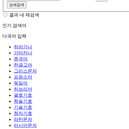
상세검색
결과 내 재검색
인기 검색어
다국어 입력
히라가나
가타카나
중국어
한글고어
그리스문자
프랑스어
독일어
히브리어
괄호기호
학술기호
기술기호
첨자기호
라틴문자
러시아문자