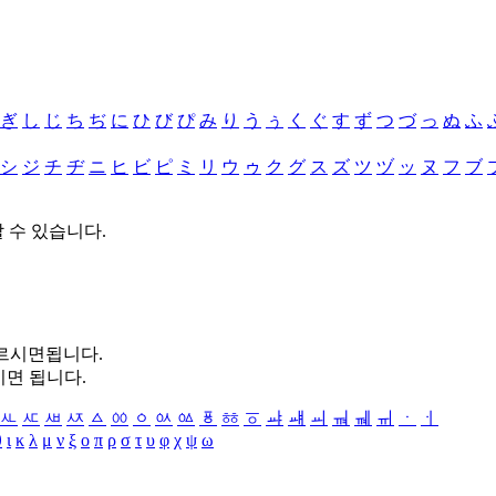
ぎ
し
じ
ち
ぢ
に
ひ
び
ぴ
み
り
う
ぅ
く
ぐ
す
ず
つ
づ
っ
ぬ
ふ
シ
ジ
チ
ヂ
ニ
ヒ
ビ
ピ
ミ
リ
ウ
ゥ
ク
グ
ス
ズ
ツ
ヅ
ッ
ヌ
フ
ブ
할 수 있습니다.
누르시면됩니다.
시면 됩니다.
ㅻ
ㅼ
ㅽ
ㅾ
ㅿ
ㆀ
ㆁ
ㆂ
ㆃ
ㆄ
ㆅ
ㆆ
ㆇ
ㆈ
ㆉ
ㆊ
ㆋ
ㆌ
ㆍ
ㆎ
θ
ι
κ
λ
μ
ν
ξ
ο
π
ρ
σ
τ
υ
φ
χ
ψ
ω