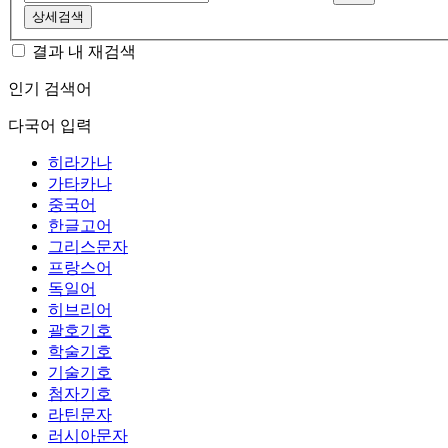
상세검색
결과 내 재검색
인기 검색어
다국어 입력
히라가나
가타카나
중국어
한글고어
그리스문자
프랑스어
독일어
히브리어
괄호기호
학술기호
기술기호
첨자기호
라틴문자
러시아문자