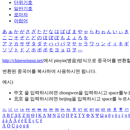
단위기호
일반기호
로마자
아랍어
あ
ぁ
か
が
さ
ざ
た
だ
な
は
ば
ぱ
ま
や
ゃ
ら
わ
ゎ
ん
い
ぃ
き
こ
ご
そ
ぞ
と
ど
の
ほ
ぼ
ぽ
も
よ
ょ
ろ
を
ア
ァ
カ
サ
ザ
タ
ダ
ナ
ハ
バ
パ
マ
ヤ
ャ
ラ
ワ
ヮ
ン
イ
ィ
キ
ギ
ソ
ゾ
ト
ド
ノ
ホ
ボ
ポ
モ
ヨ
ョ
ロ
ヲ
―
http://chineseinput.net/
에서 pinyin(병음)방식으로 중국어를 변환
변환된 중국어를 복사하여 사용하시면 됩니다.
예시)
中文 을 입력하시려면
zhongwen
을 입력하시고 space를
北京 을 입력하시려면
beijing
을 입력하시고 space를 누르
ㅥ
ㅦ
ㅧ
ㅨ
ㅩ
ㅪ
ㅫ
ㅬ
ㅭ
ㅮ
ㅯ
ㅰ
ㅱ
ㅲ
ㅳ
ㅴ
ㅵ
ㅶ
ㅷ
ㅸ
ㅹ
ㅺ
Α
Β
Γ
Δ
Ε
Ζ
Η
Θ
Ι
Κ
Λ
Μ
Ν
Ξ
Ο
Π
Ρ
Σ
Τ
Υ
Φ
Χ
Ψ
Ω
α
β
γ
δ
ε
ζ
η
á
à
Á
À
é
è
É
È
ç
Ç
ê
Ä
Ö
Ü
ä
ö
ü
ß