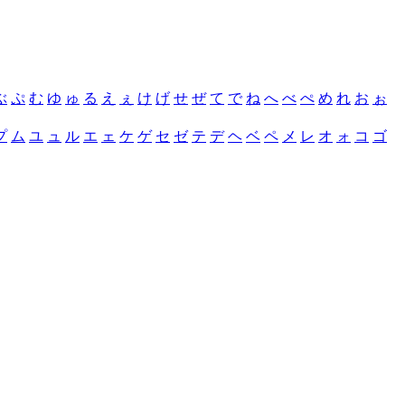
ぶ
ぷ
む
ゆ
ゅ
る
え
ぇ
け
げ
せ
ぜ
て
で
ね
へ
べ
ぺ
め
れ
お
ぉ
プ
ム
ユ
ュ
ル
エ
ェ
ケ
ゲ
セ
ゼ
テ
デ
ヘ
ベ
ペ
メ
レ
オ
ォ
コ
ゴ