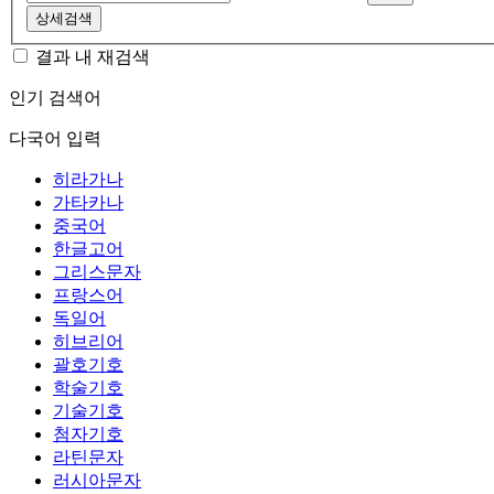
상세검색
결과 내 재검색
인기 검색어
다국어 입력
히라가나
가타카나
중국어
한글고어
그리스문자
프랑스어
독일어
히브리어
괄호기호
학술기호
기술기호
첨자기호
라틴문자
러시아문자