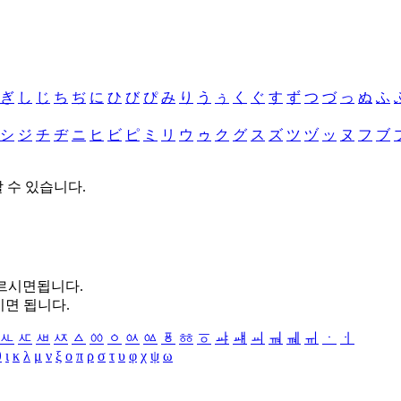
ぎ
し
じ
ち
ぢ
に
ひ
び
ぴ
み
り
う
ぅ
く
ぐ
す
ず
つ
づ
っ
ぬ
ふ
シ
ジ
チ
ヂ
ニ
ヒ
ビ
ピ
ミ
リ
ウ
ゥ
ク
グ
ス
ズ
ツ
ヅ
ッ
ヌ
フ
ブ
할 수 있습니다.
누르시면됩니다.
시면 됩니다.
ㅻ
ㅼ
ㅽ
ㅾ
ㅿ
ㆀ
ㆁ
ㆂ
ㆃ
ㆄ
ㆅ
ㆆ
ㆇ
ㆈ
ㆉ
ㆊ
ㆋ
ㆌ
ㆍ
ㆎ
θ
ι
κ
λ
μ
ν
ξ
ο
π
ρ
σ
τ
υ
φ
χ
ψ
ω