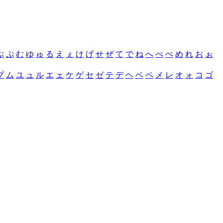
ぶ
ぷ
む
ゆ
ゅ
る
え
ぇ
け
げ
せ
ぜ
て
で
ね
へ
べ
ぺ
め
れ
お
ぉ
プ
ム
ユ
ュ
ル
エ
ェ
ケ
ゲ
セ
ゼ
テ
デ
ヘ
ベ
ペ
メ
レ
オ
ォ
コ
ゴ