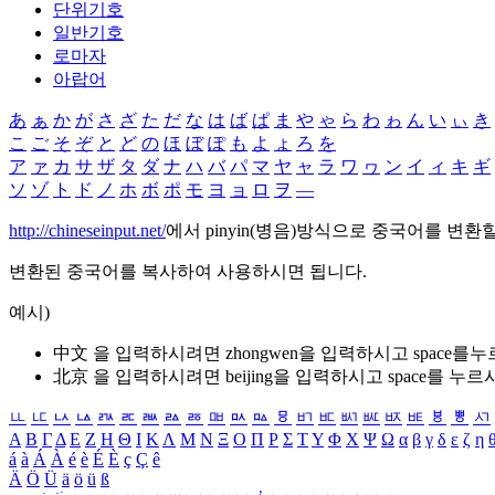
단위기호
일반기호
로마자
아랍어
あ
ぁ
か
が
さ
ざ
た
だ
な
は
ば
ぱ
ま
や
ゃ
ら
わ
ゎ
ん
い
ぃ
き
こ
ご
そ
ぞ
と
ど
の
ほ
ぼ
ぽ
も
よ
ょ
ろ
を
ア
ァ
カ
サ
ザ
タ
ダ
ナ
ハ
バ
パ
マ
ヤ
ャ
ラ
ワ
ヮ
ン
イ
ィ
キ
ギ
ソ
ゾ
ト
ド
ノ
ホ
ボ
ポ
モ
ヨ
ョ
ロ
ヲ
―
http://chineseinput.net/
에서 pinyin(병음)방식으로 중국어를 변환
변환된 중국어를 복사하여 사용하시면 됩니다.
예시)
中文 을 입력하시려면
zhongwen
을 입력하시고 space를
北京 을 입력하시려면
beijing
을 입력하시고 space를 누르
ㅥ
ㅦ
ㅧ
ㅨ
ㅩ
ㅪ
ㅫ
ㅬ
ㅭ
ㅮ
ㅯ
ㅰ
ㅱ
ㅲ
ㅳ
ㅴ
ㅵ
ㅶ
ㅷ
ㅸ
ㅹ
ㅺ
Α
Β
Γ
Δ
Ε
Ζ
Η
Θ
Ι
Κ
Λ
Μ
Ν
Ξ
Ο
Π
Ρ
Σ
Τ
Υ
Φ
Χ
Ψ
Ω
α
β
γ
δ
ε
ζ
η
á
à
Á
À
é
è
É
È
ç
Ç
ê
Ä
Ö
Ü
ä
ö
ü
ß