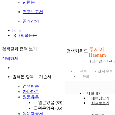
단행본
연구보고서
공개강의
home
국내학술논문
주제어 :
검색결과 좁혀 보기
검색키워드
Haenam
선택해제
(검색결과
124
무료
기관 내 무료
좁혀본 항목 보기순서
유료
검색량순
가나다순
내보내기
원문유무
내책장담기
원문있음
(89)
한글로보기
원문없음
(35)
원문제공처