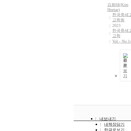
김희태(Kim
implementing
Heetae)
the World
한국중세
Heritage
고학회
Convention
2023
changed from
한국중세
focusing on
고학
registration to
Vol.- No.1
focusing more
on conservati
management
원
after
문
registration. T
보
conditions for
기
OUV
verification
based on the
World Heritag
Convention
include listing
criteria,
내보내기
authenticity,
내책장담기
integrity,
한글로보기