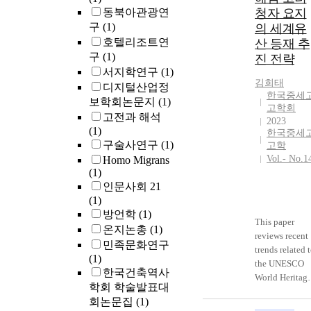
동북아관광연
청자 요지
구
(1)
의 세계유
호텔리조트연
산 등재 추
구
(1)
진 전략
서지학연구
(1)
김희태
디지털산업정
한국중세
보학회논문지
(1)
고학회
고전과 해석
2023
(1)
한국중세
구술사연구
(1)
고학
Vol.- No.1
Homo Migrans
(1)
인문사회 21
(1)
방언학
(1)
This paper
온지논총
(1)
reviews recent
민족문화연구
trends related 
(1)
the UNESCO
한국건축역사
World Heritag
학회 학술발표대
system and
회논문집
(1)
domestic cases