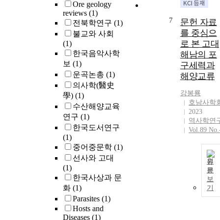
Ore geology
of World
reviews
(1)
Heritage
7
문헌 자료
전북학연구
(1)
promotion, an
를 중심으
불교와 사회
summarizes th
로 본 고대
(1)
direction for
한국음악사학
해남의 포
promoting the
보
(1)
구세력과
World Heritag
운곡논총
(1)
registration of
해양교류
key elements o
의사학(醫史
강봉룡
Haenam Gorye
學)
(1)
호남사학
celadon. The
수산해양교육
2023
domestic
연구
(1)
역사학연
procedures for
한국도서연구
Vol.89 No.
listing the
(1)
“Gangjin Shor
중어중문학
(1)
Site” on the
선사와 고대
원
World Heritag
(1)
문
Tentative List 
한국사상과 문
보
1994 and the
화
(1)
기
“Buan Goryeo
Parasites
(1)
Blue Heritage
Hosts and
Site” on the
Diseases
(1)