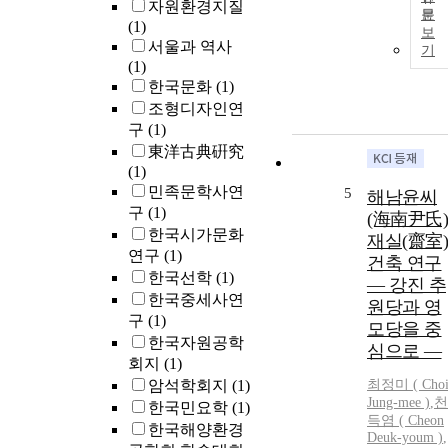
자원환경지질
문
(1)
보
서울과 역사
기
(1)
한국문화
(1)
조형디자인연
구
(1)
東洋古典硏究
(1)
민족문학사연
5
해남윤씨
구
(1)
(海南尹氏)
한국시가문화
재실(齋室)
연구
(1)
건축 연구
한국선학
(1)
― 강진 추
한국중세사연
원당과 영
구
(1)
모당을 중
한국자원공학
심으로 ―
회지
(1)
암석학회지
(1)
최정미 ( Cho
Jung-mee )
,
천
한국민요학
(1)
득염 ( Cheon
한국해양환경
Deuk-youm )
,