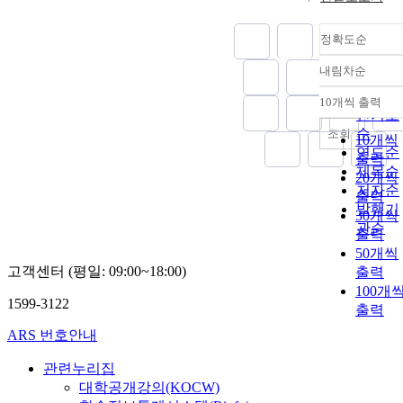
protection and
management
정확도순
plan, etc. The
criteria for
내림차순
정확도
listing Goryeo
순
celadon sites
10개씩 출력
내림차
인기도
need to be
순
조회
reviewed
10개씩
연도순
focusing on
출력
제목순
item (iii). As a
20개씩
저자순
traditional craf
출력
industrial
발행기
30개씩
facility during
관순
출력
the Goryeo
50개씩
Dynasty, it is
고객센터 (평일: 09:00~18:00)
출력
the largest
100개
distribution
1599-3122
출력
center that
ARS 번호안내
produced the
largest quantit
관련누리집
of Goryeo
대학공개강의(KOCW)
celadon, natur