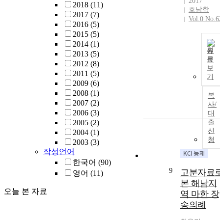
2017
2018
(11)
Implementatio
호남학
2017
(7)
of the World
Vol.0 No.6
2016
(5)
Heritage
2015
(5)
Convention,”
2014
(1)
the procedure
원
2013
(5)
must be
문
2012
(8)
followed again
보
2011
(5)
from
기
2009
(6)
registration
2008
(1)
복
[adjustment] o
2007
(2)
사/
the tentative
2006
(3)
대
list. It is
2005
(2)
출
considered tha
신
2004
(1)
the first task is
청
2003
(3)
to adjust the
작성언어
tentative list o
한국어
(90)
the 1994
9
고분자료
영어
(11)
“Gangjin Islan
본 해남지
Site” as a singl
오늘 본 자료
역 마한 장
heritage site to
송의례
serial heritage
site of “Korea’