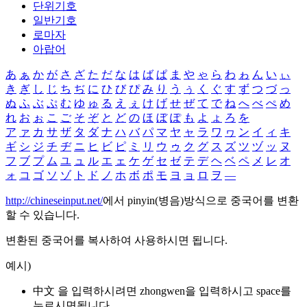
단위기호
일반기호
로마자
아랍어
あ
ぁ
か
が
さ
ざ
た
だ
な
は
ば
ぱ
ま
や
ゃ
ら
わ
ゎ
ん
い
ぃ
き
ぎ
し
じ
ち
ぢ
に
ひ
び
ぴ
み
り
う
ぅ
く
ぐ
す
ず
つ
づ
っ
ぬ
ふ
ぶ
ぷ
む
ゆ
ゅ
る
え
ぇ
け
げ
せ
ぜ
て
で
ね
へ
べ
ぺ
め
れ
お
ぉ
こ
ご
そ
ぞ
と
ど
の
ほ
ぼ
ぽ
も
よ
ょ
ろ
を
ア
ァ
カ
サ
ザ
タ
ダ
ナ
ハ
バ
パ
マ
ヤ
ャ
ラ
ワ
ヮ
ン
イ
ィ
キ
ギ
シ
ジ
チ
ヂ
ニ
ヒ
ビ
ピ
ミ
リ
ウ
ゥ
ク
グ
ス
ズ
ツ
ヅ
ッ
ヌ
フ
ブ
プ
ム
ユ
ュ
ル
エ
ェ
ケ
ゲ
セ
ゼ
テ
デ
ヘ
ベ
ペ
メ
レ
オ
ォ
コ
ゴ
ソ
ゾ
ト
ド
ノ
ホ
ボ
ポ
モ
ヨ
ョ
ロ
ヲ
―
http://chineseinput.net/
에서 pinyin(병음)방식으로 중국어를 변환
할 수 있습니다.
변환된 중국어를 복사하여 사용하시면 됩니다.
예시)
中文 을 입력하시려면
zhongwen
을 입력하시고 space를
누르시면됩니다.