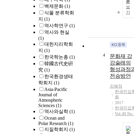
문
백제문화
(1)
보
식물 분류학회
기
지
(1)
역사학연구
(1)
역사와 현실
(1)
대한지리학회
지
(1)
4
문화재 강
한국학논총
(1)
강술래의
韓國古代史硏
형성과정
究
(1)
전승방안
한국환경생태
학회지
(1)
김혜정
Asia-Pacific
한국민요
Journal of
회
Atmospheric
2017
Sciences
(1)
한국민요
역사와실학
(1)
Vol.49 No.
Ocean and
Polar Research
(1)
지질학회지
(1)
원