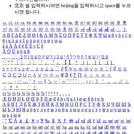
北京 을 입력하시려면
beijing
을 입력하시고 space를 누르
시면 됩니다.
ㅥ
ㅦ
ㅧ
ㅨ
ㅩ
ㅪ
ㅫ
ㅬ
ㅭ
ㅮ
ㅯ
ㅰ
ㅱ
ㅲ
ㅳ
ㅴ
ㅵ
ㅶ
ㅷ
ㅸ
ㅹ
ㅺ
ㅻ
ㅼ
ㅽ
ㅾ
ㅿ
ㆀ
ㆁ
ㆂ
ㆃ
ㆄ
ㆅ
ㆆ
ㆇ
ㆈ
ㆉ
ㆊ
ㆋ
ㆌ
ㆍ
ㆎ
Α
Β
Γ
Δ
Ε
Ζ
Η
Θ
Ι
Κ
Λ
Μ
Ν
Ξ
Ο
Π
Ρ
Σ
Τ
Υ
Φ
Χ
Ψ
Ω
α
β
γ
δ
ε
ζ
η
θ
ι
κ
λ
μ
ν
ξ
ο
π
ρ
σ
τ
υ
φ
χ
ψ
ω
á
à
Á
À
é
è
É
È
ç
Ç
ê
Ä
Ö
Ü
ä
ö
ü
ß
ְ
ֳ
ֲ
ֱ
ָ
ַ
ֵ
ֶ
ִ
ֹ
ּ
ֻ
ׂ
ׁ
ּ
ב
ה
נ
מ
צ
ת
ץ
ש
ד
ג
כ
ע
י
ח
ל
ך
ף
ק
ר
א
ט
ו
ן
ם
פ
‘
’
“
”
〔
〕
〈
〉
「
」
『
』
【
】
＂
（
）
［
］
｛
｝
±
×
÷
≠
≤
≥
∞
∴
♂
♀
∠
⊥
⌒
∂
∇
≡
≒
≪
≫
√
∽
∝
∵
∫
∬
∈
∋
⊆
⊇
⊂
⊃
∪
∩
∧
∨
￢
⇒
⇔
∀
∃
∮
∑
∏
＋
－
＜
＝
＞
、
。
·
‥
…
¨
〃
―
∥
＼
∼
´
～
ˇ
˘
˝
˚
˙
¸
˛
¡
¿
ː
！
＇
，
．
／
：
；
？
＾
＿
｀
｜
½
⅓
⅔
¼
¾
⅛
⅜
⅝
⅞
¹
²
³
⁴
ⁿ
₁
₂
₃
₄
Æ
Ð
Ħ
Ĳ
Ł
Ø
Œ
Þ
Ŧ
Ŋ
æ
đ
ð
ħ
ı
ĳ
ĸ
ŀ
ł
ø
œ
ß
þ
ŧ
ŋ
ŉ
А
Б
В
Г
Д
Е
Ё
Ж
З
И
Й
К
Л
М
Н
О
П
Р
С
Т
У
Ф
Х
Ц
Ч
Ш
Щ
Ъ
Ы
Ь
Э
Ю
Я
а
б
в
г
д
е
ё
ж
з
и
й
к
л
м
н
о
п
р
с
т
у
ф
х
ц
ч
ш
щ
ъ
ы
ь
э
ю
я
′
″
℃
Å
￠
￡
￥
¤
℉
‰
＄
％
Ｆ
￦
㎕
㎖
㎗
ℓ
㎘
㏄
㎣
㎤
㎥
㎦
㎙
㎚
㎛
㎜
㎝
㎞
㎟
㎠
㎡
㎢
㏊
㎍
㎎
㎏
㏏
㎈
㎉
㏈
㎧
㎨
㎰
㎱
㎲
㎳
㎴
㎵
㎶
㎷
㎸
㎹
㎀
㎁
㎂
㎃
㎄
㎺
㎻
㎽
㎾
㎿
㎐
㎑