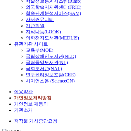
학술정보통계시스템(Rinfo)
and
외국학술지지원센터(FRIC)
geographical
location
학술관계분석서비스(SAM)
environment f
사서커뮤니티
large-scale
기관회원
ceramics,
지식나눔(LOOK)
development o
의학전자도서관(MEDLIS)
celadon
유관기관 사이트
production
교육부(MOE)
technology
국립장애인도서관(NLD)
through
국립중앙도서관(NL)
changes in kil
국회도서관(NAL)
structure,
연구윤리정보포털(CRE)
process of
사이언스온 (ScienceON)
decline of
ceramics based
이용약관
on historical
개인정보처리방침
facts, and
개인정보 재동의
pottery and
기관소개
pottery. The fa
that it is
저작물 게시중단요청
unrivaled
physical