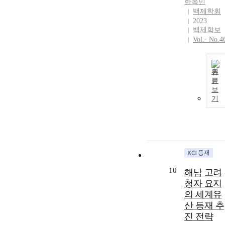
한옥민
Goryeo Celad
백제학회
Heritage” with
2023
Haenam,
백제학보
Gangjin, and
Vol.- No.4
Buan. In
relation to the
World Heritag
원
system, a
문
preliminary
보
consultation
기
and preliminar
evaluation
system was
introduced, an
a heritage
impact
assessment
10
해남 고려
procedure
청자 요지
related to
의 세계유
development
산 등재 추
was establishe
And the
진 전략
perspective on