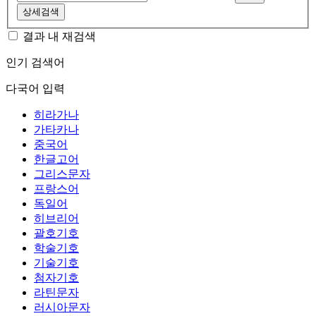
상세검색
결과 내 재검색
인기 검색어
다국어 입력
히라가나
가타카나
중국어
한글고어
그리스문자
프랑스어
독일어
히브리어
괄호기호
학술기호
기술기호
첨자기호
라틴문자
러시아문자