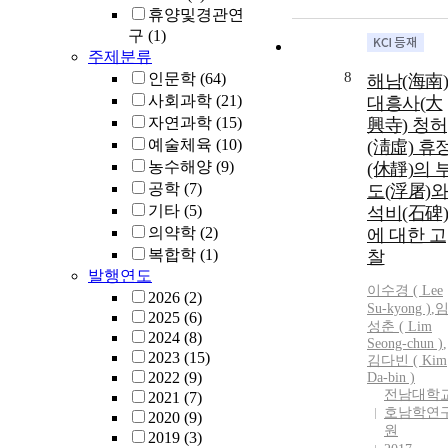
World Heritag
휴양및경관연
Tentative List 
구
(1)
2019 are
주제분류
different in
8
인문학
(64)
해남(海南)
terms of name,
사회과학
(21)
대흥사(大
scope, area,
자연과학
(15)
興寺) 청허
promoter or
예술체육
(10)
method of
(淸虛) 휴
explanation,
농수해양
(9)
(休靜)의 
and 25-year
공학
(7)
도(浮屠)와
time gap.
기타
(5)
석비(石碑)
different. Here,
의약학
(2)
에 대한 고
“Haenam
복합학
(1)
찰
Goryeo celado
발행연도
gist” can be sa
이수경 ( Lee
2026
(2)
to be a new
Su-kyong )
,
2025
(6)
object.
성춘 ( Lim
2024
(8)
However, in
Seong-chun )
,
2023
(15)
김다빈 ( Kim
accordance wi
2022
(9)
Da-bin )
Article 63 of t
전남대학
2021
(7)
“Operational
호남학연
2020
(9)
Guidelines for
원
2019
(3)
the