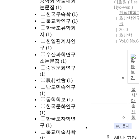
공학회 학술대회
이효원 ( Lee
논문집
(1)
Hyo-won )
전남대학
한국무속학
(1)
호남학연
불교학연구
(1)
원
한국조류학회
2020
지
(1)
호남학
한일관계사연
Vol.0 No.6
구
(1)
수산과학연구
소논문집
(1)
원
문
중원문화연구
보
(1)
기
農村社會
(1)
남도민속연구
복
(1)
사/
동학학보
(1)
대
한국문화연구
출
신
(1)
청
한국도자학연
구
(1)
불교미술사학
6
해남 고려
(1)