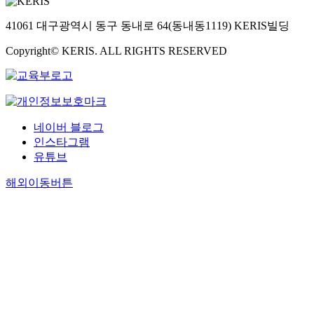
evidence that
41061 대구광역시 동구 동내로 64(동내동1119) KERIS빌딩
organically
shows Goryeo'
Copyright© KERIS. ALL RIGHTS RESERVED
celadon
distribution
system throug
furnaces shoul
also be clearly
described in th
네이버 블로그
"Summary of
인스타그램
Goryeo Celad
유튜브
in Haenam.“ In
terms of
해외이동버튼
authenticity, t
Haenam Gorye
celadon site is 
large-scale kil
site from the
early Goryeo
period and is a
important relic
that can solve