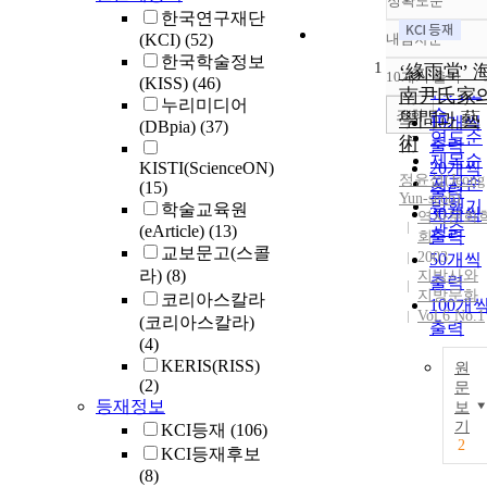
정확도순
한국연구재단
(KCI)
(52)
내림차순
정확도
한국학술정보
1
순
‘緣雨堂’ 
10개씩 출력
(KISS)
(46)
내림차
인기도
南尹氏家
누리미디어
순
조회
學問과 藝
10개씩
(DBpia)
(37)
연도순
術
출력
제목순
KISTI(ScienceON)
20개씩
정윤섭(Jeong
저자순
(15)
출력
Yun-seob)
발행기
학술교육원
30개씩
역사문화
관순
(eArticle)
(13)
출력
회
교보문고(스콜
2003
50개씩
라)
(8)
지방사와
출력
지방문화
코리아스칼라
100개
Vol.6 No.1
(코리아스칼라)
출력
(4)
KERIS(RISS)
원
(2)
문
등재정보
보
기
KCI등재
(106)
2
KCI등재후보
(8)