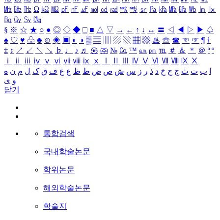
㎒
㎓
㎔
Ω
㏀
㏁
㎊
㎋
㎌
㏖
㏅
㎭
㎮
㎯
㏛
㎩
㎪
㎫
㎬
㏝
㏐
㏓
㏃
㏉
㏜
㏆
§
※
☆
★
○
●
◎
◇
◆
□
■
△
▽
→
←
↑
↓
↔
〓
◁
◀
▷
▶
♤
♠
♡
♥
♧
♣
⊙
◈
▣
◐
◑
▒
▤
▥
▨
▧
▦
▩
♨
☏
☎
☜
☞
¶
†
‡
↕
↗
↙
↖
↘
♭
♩
♪
♬
㉿
㈜
№
㏇
™
㏂
㏘
℡
＃
＆
＊
＠
ª
º
ⅰ
ⅱ
ⅲ
ⅳ
ⅴ
ⅵ
ⅶ
ⅷ
ⅸ
ⅹ
Ⅰ
Ⅱ
Ⅲ
Ⅳ
Ⅴ
Ⅵ
Ⅶ
Ⅷ
Ⅸ
Ⅹ
ا
ب
ت
ث
ج
ح
خ
د
ذ
ر
ز
س
ش
ص
ض
ط
ظ
ع
غ
ف
ق
ک
ل
م
ن
ه
و
ی
닫기
통합검색
국내학술논문
학위논문
해외학술논문
학술지