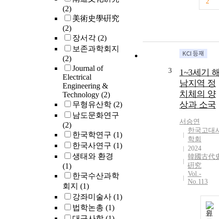
2
(2)
美術史學硏究
(2)
장서각
(2)
보존과학회지
(2)
Journal of
3
1~3세기 
Electrical
남지역 정
Engineering &
치체의 양
Technology
(2)
상과 소국
무형유산학
(2)
남도문화연구
서승연
(2)
한국고대
한국학연구
(1)
학회
한국사연구
(1)
2024
생태와 환경
韓國古代
(1)
硏究
Vol.-
한국수산과학
No.113
회지
(1)
강좌미술사
(1)
법학논총
(1)
원
대구사학
(1)