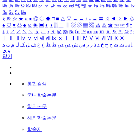
㎒
㎓
㎔
Ω
㏀
㏁
㎊
㎋
㎌
㏖
㏅
㎭
㎮
㎯
㏛
㎩
㎪
㎫
㎬
㏝
㏐
㏓
㏃
㏉
㏜
㏆
§
※
☆
★
○
●
◎
◇
◆
□
■
△
▽
→
←
↑
↓
↔
〓
◁
◀
▷
▶
♤
♠
♡
♥
♧
♣
⊙
◈
▣
◐
◑
▒
▤
▥
▨
▧
▦
▩
♨
☏
☎
☜
☞
¶
†
‡
↕
↗
↙
↖
↘
♭
♩
♪
♬
㉿
㈜
№
㏇
™
㏂
㏘
℡
＃
＆
＊
＠
ª
º
ⅰ
ⅱ
ⅲ
ⅳ
ⅴ
ⅵ
ⅶ
ⅷ
ⅸ
ⅹ
Ⅰ
Ⅱ
Ⅲ
Ⅳ
Ⅴ
Ⅵ
Ⅶ
Ⅷ
Ⅸ
Ⅹ
ا
ب
ت
ث
ج
ح
خ
د
ذ
ر
ز
س
ش
ص
ض
ط
ظ
ع
غ
ف
ق
ک
ل
م
ن
ه
و
ی
닫기
통합검색
국내학술논문
학위논문
해외학술논문
학술지