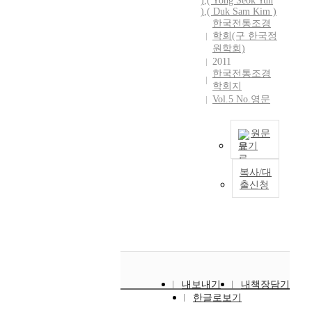
)
,
( Yong Seok Yun
c
)
,
( Duk Sam Kim )
o
한국전통조경
v
학회(구 한국정
e
원학회)
r
2011
한국전통조경
e
학회지
d
Vol.5 No.영문
t
h
e
원문
s
보기
p
본
a
복사/대
연
출신청
c
구
i
는
a
1
l
9
f
2
e
0
a
년
t
내보내기
내책장담기
대
u
한글로보기
에
r