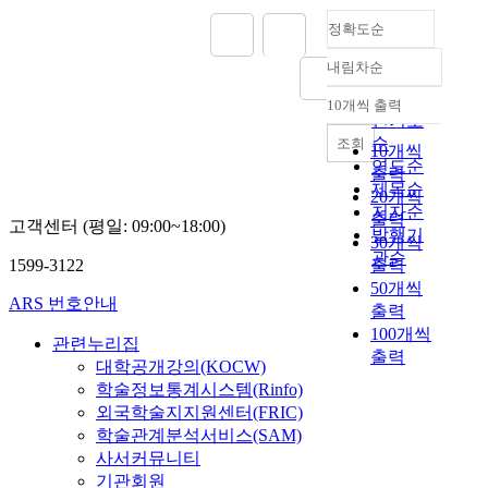
일
e
정확도순
본
s
인
o
내림차순
에
정확도
f
의
순
10개씩 출력
a
내림차순
해
인기도
J
조
순
조회
10개씩
a
성
연도순
출력
p
되
제목순
a
20개씩
어
저자순
n
출력
고객센터 (평일: 09:00~18:00)
현
발행기
e
30개씩
재
관순
s
1599-3122
출력
에
e
50개씩
이
ARS 번호안내
-
출력
르
t
100개씩
고
관련누리집
y
출력
있
대학공개강의(KOCW)
p
는
학술정보통계시스템(Rinfo)
e
`
외국학술지지원센터(FRIC)
g
`
학술관계분석서비스(SAM)
a
해
r
사서커뮤니티
창
d
기관회원
주