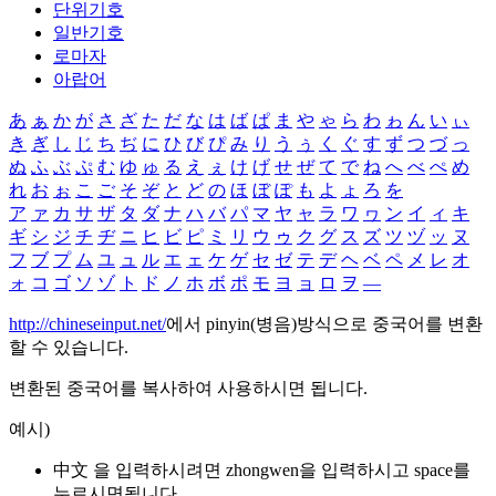
단위기호
일반기호
로마자
아랍어
あ
ぁ
か
が
さ
ざ
た
だ
な
は
ば
ぱ
ま
や
ゃ
ら
わ
ゎ
ん
い
ぃ
き
ぎ
し
じ
ち
ぢ
に
ひ
び
ぴ
み
り
う
ぅ
く
ぐ
す
ず
つ
づ
っ
ぬ
ふ
ぶ
ぷ
む
ゆ
ゅ
る
え
ぇ
け
げ
せ
ぜ
て
で
ね
へ
べ
ぺ
め
れ
お
ぉ
こ
ご
そ
ぞ
と
ど
の
ほ
ぼ
ぽ
も
よ
ょ
ろ
を
ア
ァ
カ
サ
ザ
タ
ダ
ナ
ハ
バ
パ
マ
ヤ
ャ
ラ
ワ
ヮ
ン
イ
ィ
キ
ギ
シ
ジ
チ
ヂ
ニ
ヒ
ビ
ピ
ミ
リ
ウ
ゥ
ク
グ
ス
ズ
ツ
ヅ
ッ
ヌ
フ
ブ
プ
ム
ユ
ュ
ル
エ
ェ
ケ
ゲ
セ
ゼ
テ
デ
ヘ
ベ
ペ
メ
レ
オ
ォ
コ
ゴ
ソ
ゾ
ト
ド
ノ
ホ
ボ
ポ
モ
ヨ
ョ
ロ
ヲ
―
http://chineseinput.net/
에서 pinyin(병음)방식으로 중국어를 변환
할 수 있습니다.
변환된 중국어를 복사하여 사용하시면 됩니다.
예시)
中文 을 입력하시려면
zhongwen
을 입력하시고 space를
누르시면됩니다.