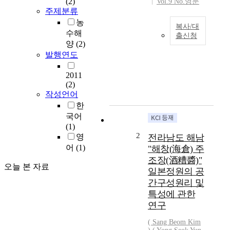
(2)
Vol.9 No.영문
주제분류
농
복사/대
수해
출신청
양
(2)
T
발행연도
h
i
2011
s
(2)
s
작성언어
t
한
u
국어
d
(1)
y
2
영
전라남도 해남
a
어
(1)
"해창(海倉) 주
i
조장(酒糟醬)"
m
오늘 본 자료
일본정원의 공
e
간구성원리 및
d
a
특성에 관한
t
연구
u
( Sang Beom Kim
n