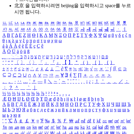
北京 을 입력하시려면
beijing
을 입력하시고 space를 누르
시면 됩니다.
ㅥ
ㅦ
ㅧ
ㅨ
ㅩ
ㅪ
ㅫ
ㅬ
ㅭ
ㅮ
ㅯ
ㅰ
ㅱ
ㅲ
ㅳ
ㅴ
ㅵ
ㅶ
ㅷ
ㅸ
ㅹ
ㅺ
ㅻ
ㅼ
ㅽ
ㅾ
ㅿ
ㆀ
ㆁ
ㆂ
ㆃ
ㆄ
ㆅ
ㆆ
ㆇ
ㆈ
ㆉ
ㆊ
ㆋ
ㆌ
ㆍ
ㆎ
Α
Β
Γ
Δ
Ε
Ζ
Η
Θ
Ι
Κ
Λ
Μ
Ν
Ξ
Ο
Π
Ρ
Σ
Τ
Υ
Φ
Χ
Ψ
Ω
α
β
γ
δ
ε
ζ
η
θ
ι
κ
λ
μ
ν
ξ
ο
π
ρ
σ
τ
υ
φ
χ
ψ
ω
á
à
Á
À
é
è
É
È
ç
Ç
ê
Ä
Ö
Ü
ä
ö
ü
ß
ְ
ֳ
ֲ
ֱ
ָ
ַ
ֵ
ֶ
ִ
ֹ
ּ
ֻ
ׂ
ׁ
ּ
ב
ה
נ
מ
צ
ת
ץ
ש
ד
ג
כ
ע
י
ח
ל
ך
ף
ק
ר
א
ט
ו
ן
ם
פ
‘
’
“
”
〔
〕
〈
〉
「
」
『
』
【
】
＂
（
）
［
］
｛
｝
±
×
÷
≠
≤
≥
∞
∴
♂
♀
∠
⊥
⌒
∂
∇
≡
≒
≪
≫
√
∽
∝
∵
∫
∬
∈
∋
⊆
⊇
⊂
⊃
∪
∩
∧
∨
￢
⇒
⇔
∀
∃
∮
∑
∏
＋
－
＜
＝
＞
、
。
·
‥
…
¨
〃
―
∥
＼
∼
´
～
ˇ
˘
˝
˚
˙
¸
˛
¡
¿
ː
！
＇
，
．
／
：
；
？
＾
＿
｀
｜
½
⅓
⅔
¼
¾
⅛
⅜
⅝
⅞
¹
²
³
⁴
ⁿ
₁
₂
₃
₄
Æ
Ð
Ħ
Ĳ
Ł
Ø
Œ
Þ
Ŧ
Ŋ
æ
đ
ð
ħ
ı
ĳ
ĸ
ŀ
ł
ø
œ
ß
þ
ŧ
ŋ
ŉ
А
Б
В
Г
Д
Е
Ё
Ж
З
И
Й
К
Л
М
Н
О
П
Р
С
Т
У
Ф
Х
Ц
Ч
Ш
Щ
Ъ
Ы
Ь
Э
Ю
Я
а
б
в
г
д
е
ё
ж
з
и
й
к
л
м
н
о
п
р
с
т
у
ф
х
ц
ч
ш
щ
ъ
ы
ь
э
ю
я
′
″
℃
Å
￠
￡
￥
¤
℉
‰
＄
％
Ｆ
￦
㎕
㎖
㎗
ℓ
㎘
㏄
㎣
㎤
㎥
㎦
㎙
㎚
㎛
㎜
㎝
㎞
㎟
㎠
㎡
㎢
㏊
㎍
㎎
㎏
㏏
㎈
㎉
㏈
㎧
㎨
㎰
㎱
㎲
㎳
㎴
㎵
㎶
㎷
㎸
㎹
㎀
㎁
㎂
㎃
㎄
㎺
㎻
㎽
㎾
㎿
㎐
㎑