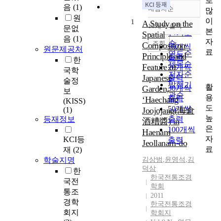
로
음
(1)
내림차순
많
정확도
원
이
1
순
A Study on the
10개씩 출력
문없
내림차순
본
인기도
Spatial
음
(1)
자
순
조회
Composition
10개씩
원문제공처
료
연도순
Principle and
출력
한
제목순
Feature of
20개씩
국학
저자순
Japanese
출력
술정
발행기
활
Garden,
30개씩
보
관순
용
출력
‘Haechang
(KISS)
도
50개씩
(1)
Joojojang(海倉
높
등재정보
출력
酒糟醬) in
은
100개씩
Haenam
자
KCI등
출력
Jeollanam-do
료
재
(2)
학술지명
김상범
,
윤영석
,
김
덕삼
한
한국전통조경
국전
학회
통조
2011
경학
한국전통조경
회지
학회지