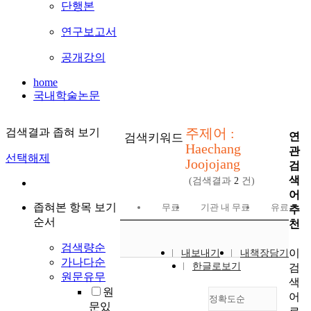
단행본
연구보고서
공개강의
home
국내학술논문
주제어 :
검색결과 좁혀 보기
연
검색키워드
Haechang
관
선택해제
Joojojang
검
색
(검색결과
2
건)
어
좁혀본 항목 보기
무료
기관 내 무료
유료
추
순서
천
검색량순
이
내보내기
내책장담기
가나다순
한글로보기
검
원문유무
색
원
어
정확도순
문있