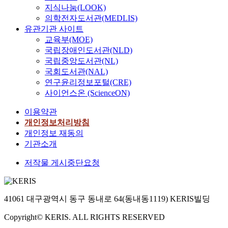
e
지식나눔(LOOK)
조
n
의학전자도서관(MEDLIS)
장
t
유관기관 사이트
정
a
교육부(MOE)
원
r
국립장애인도서관(NLD)
`
g
국립중앙도서관(NL)
`
e
을
국회도서관(NAL)
t
대
연구윤리정보포털(CRE)
e
상
사이언스온 (ScienceON)
d
으
t
이용약관
로
o
일
개인정보처리방침
“
본
개인정보 재동의
H
식
기관소개
a
정
e
저작물 게시중단요청
원
c
의
h
공
a
간
41061 대구광역시 동구 동내로 64(동내동1119) KERIS빌딩
n
적
g
특
Copyright© KERIS. ALL RIGHTS RESERVED
J
징