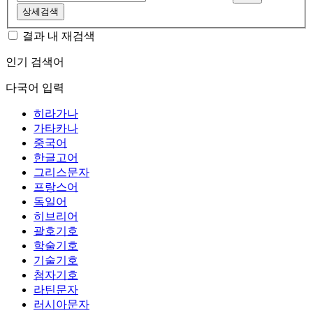
상세검색
결과 내 재검색
인기 검색어
다국어 입력
히라가나
가타카나
중국어
한글고어
그리스문자
프랑스어
독일어
히브리어
괄호기호
학술기호
기술기호
첨자기호
라틴문자
러시아문자