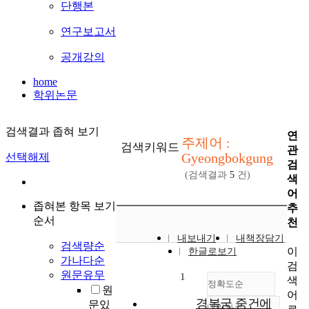
단행본
연구보고서
공개강의
home
학위논문
검색결과 좁혀 보기
연
주제어 :
검색키워드
관
Gyeongbokgung
선택해제
검
(검색결과
5
건)
색
어
좁혀본 항목 보기
추
순서
천
내보내기
내책장담기
검색량순
이
한글로보기
가나다순
검
원문유무
1
색
정확도순
원
어
경복궁 중건에
문있
내림차순