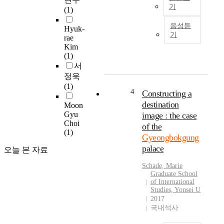
l
기
o
(1)
t
l
1
u
음성듣
o
Hyuk-
9
r
기
rae
g
8
a
Kim
y
0
l
(1)
a
년
i
서
n
대
d
정욱
d
초
e
(1)
h
까
n
4
Constructing a
i
지
t
destination
Moon
s
만
i
Gyu
image : the case
t
하
t
Choi
of the
o
더
y
(1)
Gyeongbokgung
r
라
,
palace
y
오늘 본 자료
고
a
f
사
n
Schade, Marie
o
치
d
Graduate School
r
품
i
of International
e
으
Studies, Yonsei U
t
s
2017
로
h
국내석사
t
여
a
a
겨
s