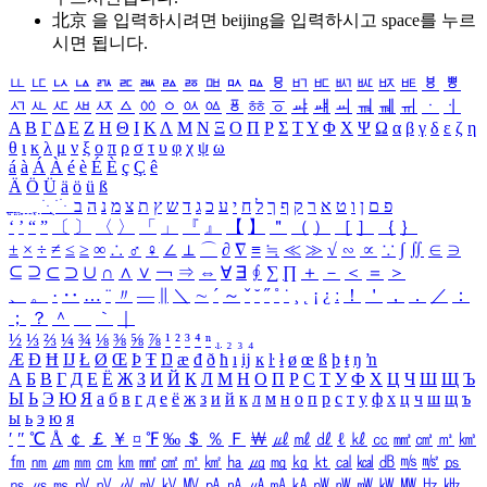
北京 을 입력하시려면
beijing
을 입력하시고 space를 누르
시면 됩니다.
ㅥ
ㅦ
ㅧ
ㅨ
ㅩ
ㅪ
ㅫ
ㅬ
ㅭ
ㅮ
ㅯ
ㅰ
ㅱ
ㅲ
ㅳ
ㅴ
ㅵ
ㅶ
ㅷ
ㅸ
ㅹ
ㅺ
ㅻ
ㅼ
ㅽ
ㅾ
ㅿ
ㆀ
ㆁ
ㆂ
ㆃ
ㆄ
ㆅ
ㆆ
ㆇ
ㆈ
ㆉ
ㆊ
ㆋ
ㆌ
ㆍ
ㆎ
Α
Β
Γ
Δ
Ε
Ζ
Η
Θ
Ι
Κ
Λ
Μ
Ν
Ξ
Ο
Π
Ρ
Σ
Τ
Υ
Φ
Χ
Ψ
Ω
α
β
γ
δ
ε
ζ
η
θ
ι
κ
λ
μ
ν
ξ
ο
π
ρ
σ
τ
υ
φ
χ
ψ
ω
á
à
Á
À
é
è
É
È
ç
Ç
ê
Ä
Ö
Ü
ä
ö
ü
ß
ְ
ֳ
ֲ
ֱ
ָ
ַ
ֵ
ֶ
ִ
ֹ
ּ
ֻ
ׂ
ׁ
ּ
ב
ה
נ
מ
צ
ת
ץ
ש
ד
ג
כ
ע
י
ח
ל
ך
ף
ק
ר
א
ט
ו
ן
ם
פ
‘
’
“
”
〔
〕
〈
〉
「
」
『
』
【
】
＂
（
）
［
］
｛
｝
±
×
÷
≠
≤
≥
∞
∴
♂
♀
∠
⊥
⌒
∂
∇
≡
≒
≪
≫
√
∽
∝
∵
∫
∬
∈
∋
⊆
⊇
⊂
⊃
∪
∩
∧
∨
￢
⇒
⇔
∀
∃
∮
∑
∏
＋
－
＜
＝
＞
、
。
·
‥
…
¨
〃
―
∥
＼
∼
´
～
ˇ
˘
˝
˚
˙
¸
˛
¡
¿
ː
！
＇
，
．
／
：
；
？
＾
＿
｀
｜
½
⅓
⅔
¼
¾
⅛
⅜
⅝
⅞
¹
²
³
⁴
ⁿ
₁
₂
₃
₄
Æ
Ð
Ħ
Ĳ
Ł
Ø
Œ
Þ
Ŧ
Ŋ
æ
đ
ð
ħ
ı
ĳ
ĸ
ŀ
ł
ø
œ
ß
þ
ŧ
ŋ
ŉ
А
Б
В
Г
Д
Е
Ё
Ж
З
И
Й
К
Л
М
Н
О
П
Р
С
Т
У
Ф
Х
Ц
Ч
Ш
Щ
Ъ
Ы
Ь
Э
Ю
Я
а
б
в
г
д
е
ё
ж
з
и
й
к
л
м
н
о
п
р
с
т
у
ф
х
ц
ч
ш
щ
ъ
ы
ь
э
ю
я
′
″
℃
Å
￠
￡
￥
¤
℉
‰
＄
％
Ｆ
￦
㎕
㎖
㎗
ℓ
㎘
㏄
㎣
㎤
㎥
㎦
㎙
㎚
㎛
㎜
㎝
㎞
㎟
㎠
㎡
㎢
㏊
㎍
㎎
㎏
㏏
㎈
㎉
㏈
㎧
㎨
㎰
㎱
㎲
㎳
㎴
㎵
㎶
㎷
㎸
㎹
㎀
㎁
㎂
㎃
㎄
㎺
㎻
㎽
㎾
㎿
㎐
㎑