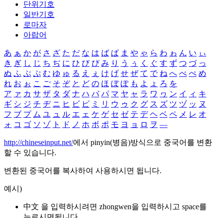
단위기호
일반기호
로마자
아랍어
あ
ぁ
か
が
さ
ざ
た
だ
な
は
ば
ぱ
ま
や
ゃ
ら
わ
ゎ
ん
い
ぃ
き
ぎ
し
じ
ち
ぢ
に
ひ
び
ぴ
み
り
う
ぅ
く
ぐ
す
ず
つ
づ
っ
ぬ
ふ
ぶ
ぷ
む
ゆ
ゅ
る
え
ぇ
け
げ
せ
ぜ
て
で
ね
へ
べ
ぺ
め
れ
お
ぉ
こ
ご
そ
ぞ
と
ど
の
ほ
ぼ
ぽ
も
よ
ょ
ろ
を
ア
ァ
カ
サ
ザ
タ
ダ
ナ
ハ
バ
パ
マ
ヤ
ャ
ラ
ワ
ヮ
ン
イ
ィ
キ
ギ
シ
ジ
チ
ヂ
ニ
ヒ
ビ
ピ
ミ
リ
ウ
ゥ
ク
グ
ス
ズ
ツ
ヅ
ッ
ヌ
フ
ブ
プ
ム
ユ
ュ
ル
エ
ェ
ケ
ゲ
セ
ゼ
テ
デ
ヘ
ベ
ペ
メ
レ
オ
ォ
コ
ゴ
ソ
ゾ
ト
ド
ノ
ホ
ボ
ポ
モ
ヨ
ョ
ロ
ヲ
―
http://chineseinput.net/
에서 pinyin(병음)방식으로 중국어를 변환
할 수 있습니다.
변환된 중국어를 복사하여 사용하시면 됩니다.
예시)
中文 을 입력하시려면
zhongwen
을 입력하시고 space를
누르시면됩니다.