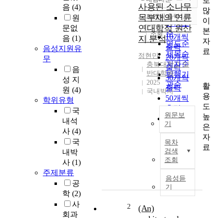
로
정확도
사용된 소나무
음
(4)
많
순
목부재의 연륜
10개씩 출력
원
내림차순
이
인기도
연대학적 원산
문없
본
순
조회
10개씩
음
(1)
지 분석
자
연도순
출력
음성지원유
료
제목순
정현민
20개씩
무
저자순
충북대학교 일
출력
음
반대학원
발행기
30개씩
성 지
2025
관순
활
출력
원
(4)
국내박사
용
50개씩
학위유형
도
출력
국
원문보
높
100개씩
내석
기
은
출력
사
(4)
D
자
국
목차
e
료
검색
내박
n
조회
사
(1)
d
주제분류
r
음성듣
공
o
기
학
(2)
c
사
h
2
(An)
회과
r