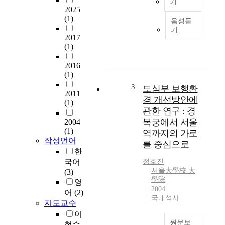
기
m
2025
p
P
(1)
음성듣
o
a
기
r
l
2017
t
a
(1)
a
c
n
e
2016
t
(1)
s
m
a
3
도심부 보행환
e
2011
r
경 개선방안에
(1)
t
e
관한 연구 : 경
h
s
복궁에서 서울
2004
o
y
(1)
역까지의 가로
d
m
작성언어
s
를 중심으로
b
한
i
o
국어
정호진
n
l
서울大學校 大
(3)
a
f
學院
영
r
o
2004
어
(2)
c
r
국내석사
지도교수
h
c
a
이
u
원문보
e
현수