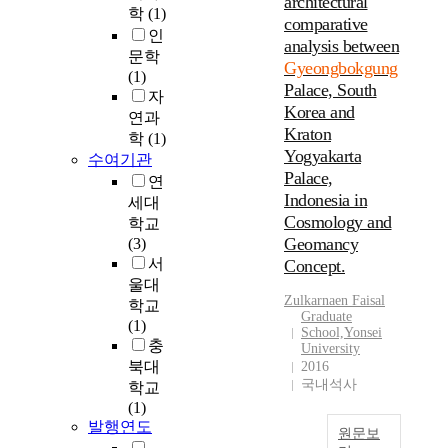
architectural
o
학
(1)
comparative
n
인
analysis between
o
문학
Gyeongbokgung
l
(1)
Palace, South
o
자
Korea and
g
연과
Kraton
y
학
(1)
i
Yogyakarta
수여기관
s
Palace,
연
o
Indonesia in
세대
n
Cosmology and
학교
e
Geomancy
(3)
o
서
Concept.
f
울대
t
Zulkarnaen Faisal
학교
h
Graduate
(1)
e
School,Yonsei
충
University
m
북대
2016
o
국내석사
학교
s
(1)
t
발행연도
i
원문보