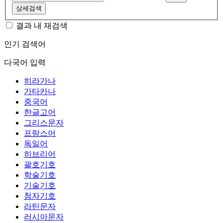
상세검색
결과 내 재검색
인기 검색어
다국어 입력
히라가나
가타카나
중국어
한글고어
그리스문자
프랑스어
독일어
히브리어
괄호기호
학술기호
기술기호
첨자기호
라틴문자
러시아문자