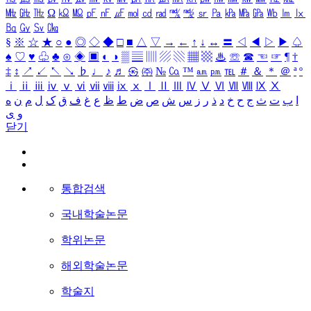
㎒
㎓
㎔
Ω
㏀
㏁
㎊
㎋
㎌
㏖
㏅
㎭
㎮
㎯
㏛
㎩
㎪
㎫
㎬
㏝
㏐
㏓
㏃
㏉
㏜
㏆
§
※
☆
★
○
●
◎
◇
◆
□
■
△
▽
→
←
↑
↓
↔
〓
◁
◀
▷
▶
♤
♠
♡
♥
♧
♣
⊙
◈
▣
◐
◑
▒
▤
▥
▨
▧
▦
▩
♨
☏
☎
☜
☞
¶
†
‡
↕
↗
↙
↖
↘
♭
♩
♪
♬
㉿
㈜
№
㏇
™
㏂
㏘
℡
＃
＆
＊
＠
ª
º
ⅰ
ⅱ
ⅲ
ⅳ
ⅴ
ⅵ
ⅶ
ⅷ
ⅸ
ⅹ
Ⅰ
Ⅱ
Ⅲ
Ⅳ
Ⅴ
Ⅵ
Ⅶ
Ⅷ
Ⅸ
Ⅹ
ا
ب
ت
ث
ج
ح
خ
د
ذ
ر
ز
س
ش
ص
ض
ط
ظ
ع
غ
ف
ق
ک
ل
م
ن
ه
و
ی
닫기
통합검색
국내학술논문
학위논문
해외학술논문
학술지