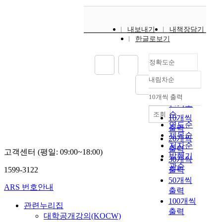
와
s
s
o
함
,
i
g
께
a
n
내보내기
내책장담기
i
소
s
g
한글로보기
c
통
h
c
a
난
i
o
l
,
s
정확도순
m
d
주
t
p
a
내림차순
차
o
정확도
e
t
난
r
순
t
10개씩 출력
i
내림차순
,
y
인기도
i
n
교
b
순
조회
t
10개씩
g
통
y
연도순
i
출력
a
사
e
제목순
o
20개씩
n
고
v
n
저자순
출력
d
등
e
고객센터 (평일: 09:00~18:00)
o
발행기
p
30개씩
이
r
n
관순
r
1599-3122
출력
교
y
t
o
50개씩
통
c
h
ARS 번호안내
v
문
출력
o
e
i
제
100개씩
u
i
관련누리집
d
로
n
출력
n
대학공개강의(KOCW)
i
제
t