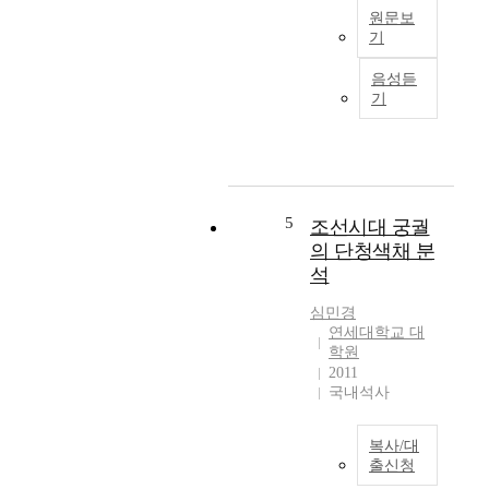
b
졌
b
원문보
l
던
e
기
i
자
e
C
s
가
음성듣
n
o
h
기
용
m
n
i
승
a
s
n
용
r
i
g
차
k
d
a
가
e
e
b
필
d
r
5
조선시대 궁궐
s
수
,
i
의 단청색채 분
o
품
f
n
l
석
으
o
g
u
로
r
t
심민경
t
인
c
h
연세대학교 대
e
식
e
e
학원
c
되
n
i
2011
h
었
t
국내석사
n
r
으
u
c
o
며
r
r
n
복사/대
,
i
e
출신청
o
이
e
a
l