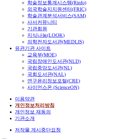
t
학술정보통계시스템(Rinfo)
n
기
r
e
외국학술지지원센터(FRIC)
g
되
y
r
학술관계분석서비스(SAM)
e
었
i
n
사서커뮤니티
n
다
n
a
기관회원
v
.
t
t
i
지식나눔(LOOK)
이
h
i
r
의학전자도서관(MEDLIS)
를
e
o
o
유관기관 사이트
위
w
n
n
한
교육부(MOE)
o
a
m
해
국립장애인도서관(NLD)
r
l
e
결
l
국립중앙도서관(NL)
t
n
방
d
국회도서관(NAL)
o
t
안
.
연구윤리정보포털(CRE)
u
a
으
T
사이언스온 (ScienceON)
r
l
로
h
i
i
주
e
이용약관
s
n
로
y
개인정보처리방침
m
f
도
h
개인정보 재동의
m
o
로
a
기관소개
a
r
공
v
r
m
급
e
저작물 게시중단요청
k
a
확
b
e