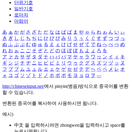
단위기호
일반기호
로마자
아랍어
あ
ぁ
か
が
さ
ざ
た
だ
な
は
ば
ぱ
ま
や
ゃ
ら
わ
ゎ
ん
い
ぃ
き
ぎ
し
じ
ち
ぢ
に
ひ
び
ぴ
み
り
う
ぅ
く
ぐ
す
ず
つ
づ
っ
ぬ
ふ
ぶ
ぷ
む
ゆ
ゅ
る
え
ぇ
け
げ
せ
ぜ
て
で
ね
へ
べ
ぺ
め
れ
お
ぉ
こ
ご
そ
ぞ
と
ど
の
ほ
ぼ
ぽ
も
よ
ょ
ろ
を
ア
ァ
カ
サ
ザ
タ
ダ
ナ
ハ
バ
パ
マ
ヤ
ャ
ラ
ワ
ヮ
ン
イ
ィ
キ
ギ
シ
ジ
チ
ヂ
ニ
ヒ
ビ
ピ
ミ
リ
ウ
ゥ
ク
グ
ス
ズ
ツ
ヅ
ッ
ヌ
フ
ブ
プ
ム
ユ
ュ
ル
エ
ェ
ケ
ゲ
セ
ゼ
テ
デ
ヘ
ベ
ペ
メ
レ
オ
ォ
コ
ゴ
ソ
ゾ
ト
ド
ノ
ホ
ボ
ポ
モ
ヨ
ョ
ロ
ヲ
―
http://chineseinput.net/
에서 pinyin(병음)방식으로 중국어를 변환
할 수 있습니다.
변환된 중국어를 복사하여 사용하시면 됩니다.
예시)
中文 을 입력하시려면
zhongwen
을 입력하시고 space를
누르시면됩니다.