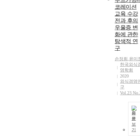
푸드카빙
코레이션
교육 수강
전과 후의
우울증 변
화에 관한
탐색적 연
구
손정희
,
윤미
한국외식
영학회
2020
외식경영
구
Vol.23 No.
원
문
보
기