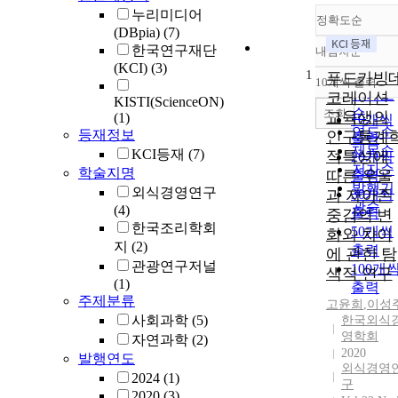
누리미디어
정확도순
(DBpia)
(7)
한국연구재단
내림차순
정확도
(KCI)
(3)
1
순
푸드카빙
10개씩 출력
내림차
인기도
코레이션
KISTI(ScienceON)
순
조회
교육생의
(1)
10개씩
연도순
등재정보
인구통계
출력
제목순
KCI등재
(7)
적특성에
20개씩
저자순
학술지명
따른 우울
출력
발행기
외식경영연구
과 자아존
30개씩
관순
(4)
출력
중감의 변
한국조리학회
50개씩
화와 차이
지
(2)
출력
에 관한 탐
관광연구저널
100개
색적 연구
(1)
출력
주제분류
고윤희
,
이성
사회과학
(5)
한국외식
영학회
자연과학
(2)
2020
발행연도
외식경영
2024
(1)
구
2020
(3)