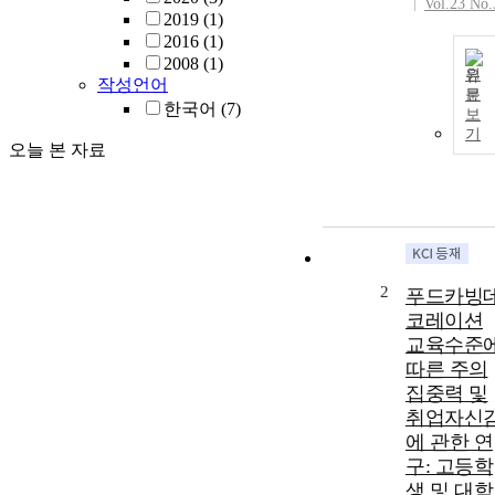
Vol.23 No.
2019
(1)
2016
(1)
2008
(1)
원
작성언어
문
한국어
(7)
보
기
오늘 본 자료
2
푸드카빙
코레이션
교육수준
따른 주의
집중력 및
취업자신
에 관한 연
구: 고등학
생 및 대학