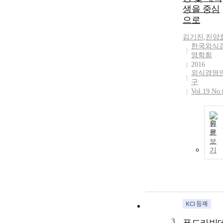
생을 중심
으로
김기진
,
진양
한국외식
영학회
2016
외식경영
구
Vol.19 No.
원
문
보
기
3