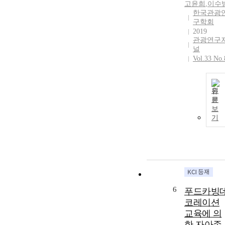
고윤희
,
이수
한국관광
구학회
2019
관광연구
널
Vol.33 No.
원
문
보
기
6
푸드카빙
코레이션
교육에 의
한 자아존