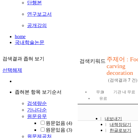
단행본
연구보고서
공개강의
home
국내학술논문
주제어 : Fo
검색결과 좁혀 보기
검색키워드
carving
선택해제
decoration
(검색결과
7
건)
좁혀본 항목 보기순서
무료
기관 내 무료
유료
검색량순
가나다순
원문유무
내보내기
원문없음
(4)
내책장담기
원문있음
(3)
한글로보기
원문제공처