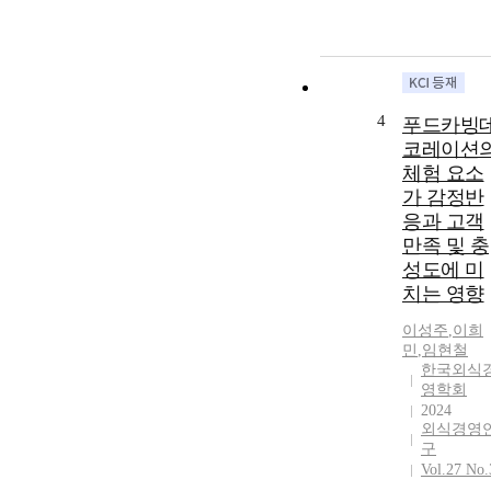
4
푸드카빙
코레이션
체험 요소
가 감정반
응과 고객
만족 및 충
성도에 미
치는 영향
이성주
,
이희
민
,
임현철
한국외식
영학회
2024
외식경영
구
Vol.27 No.