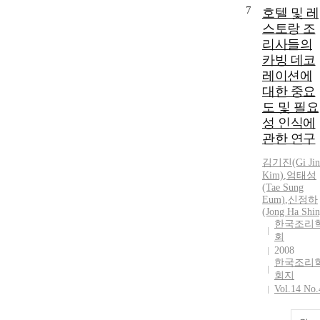
7
호텔 및 레
스토랑 조
리사들의
카빙 데코
레이션에
대한 중요
도 및 필요
성 인식에
관한 연구
김기진(Gi Jin
Kim)
,
엄태성
(Tae Sung
Eum)
,
신정하
(Jong Ha Shin
한국조리
회
2008
한국조리
회지
Vol.14 No.