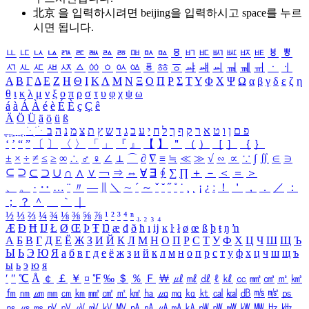
北京 을 입력하시려면
beijing
을 입력하시고 space를 누르
시면 됩니다.
ㅥ
ㅦ
ㅧ
ㅨ
ㅩ
ㅪ
ㅫ
ㅬ
ㅭ
ㅮ
ㅯ
ㅰ
ㅱ
ㅲ
ㅳ
ㅴ
ㅵ
ㅶ
ㅷ
ㅸ
ㅹ
ㅺ
ㅻ
ㅼ
ㅽ
ㅾ
ㅿ
ㆀ
ㆁ
ㆂ
ㆃ
ㆄ
ㆅ
ㆆ
ㆇ
ㆈ
ㆉ
ㆊ
ㆋ
ㆌ
ㆍ
ㆎ
Α
Β
Γ
Δ
Ε
Ζ
Η
Θ
Ι
Κ
Λ
Μ
Ν
Ξ
Ο
Π
Ρ
Σ
Τ
Υ
Φ
Χ
Ψ
Ω
α
β
γ
δ
ε
ζ
η
θ
ι
κ
λ
μ
ν
ξ
ο
π
ρ
σ
τ
υ
φ
χ
ψ
ω
á
à
Á
À
é
è
É
È
ç
Ç
ê
Ä
Ö
Ü
ä
ö
ü
ß
ְ
ֳ
ֲ
ֱ
ָ
ַ
ֵ
ֶ
ִ
ֹ
ּ
ֻ
ׂ
ׁ
ּ
ב
ה
נ
מ
צ
ת
ץ
ש
ד
ג
כ
ע
י
ח
ל
ך
ף
ק
ר
א
ט
ו
ן
ם
פ
‘
’
“
”
〔
〕
〈
〉
「
」
『
』
【
】
＂
（
）
［
］
｛
｝
±
×
÷
≠
≤
≥
∞
∴
♂
♀
∠
⊥
⌒
∂
∇
≡
≒
≪
≫
√
∽
∝
∵
∫
∬
∈
∋
⊆
⊇
⊂
⊃
∪
∩
∧
∨
￢
⇒
⇔
∀
∃
∮
∑
∏
＋
－
＜
＝
＞
、
。
·
‥
…
¨
〃
―
∥
＼
∼
´
～
ˇ
˘
˝
˚
˙
¸
˛
¡
¿
ː
！
＇
，
．
／
：
；
？
＾
＿
｀
｜
½
⅓
⅔
¼
¾
⅛
⅜
⅝
⅞
¹
²
³
⁴
ⁿ
₁
₂
₃
₄
Æ
Ð
Ħ
Ĳ
Ł
Ø
Œ
Þ
Ŧ
Ŋ
æ
đ
ð
ħ
ı
ĳ
ĸ
ŀ
ł
ø
œ
ß
þ
ŧ
ŋ
ŉ
А
Б
В
Г
Д
Е
Ё
Ж
З
И
Й
К
Л
М
Н
О
П
Р
С
Т
У
Ф
Х
Ц
Ч
Ш
Щ
Ъ
Ы
Ь
Э
Ю
Я
а
б
в
г
д
е
ё
ж
з
и
й
к
л
м
н
о
п
р
с
т
у
ф
х
ц
ч
ш
щ
ъ
ы
ь
э
ю
я
′
″
℃
Å
￠
￡
￥
¤
℉
‰
＄
％
Ｆ
￦
㎕
㎖
㎗
ℓ
㎘
㏄
㎣
㎤
㎥
㎦
㎙
㎚
㎛
㎜
㎝
㎞
㎟
㎠
㎡
㎢
㏊
㎍
㎎
㎏
㏏
㎈
㎉
㏈
㎧
㎨
㎰
㎱
㎲
㎳
㎴
㎵
㎶
㎷
㎸
㎹
㎀
㎁
㎂
㎃
㎄
㎺
㎻
㎽
㎾
㎿
㎐
㎑