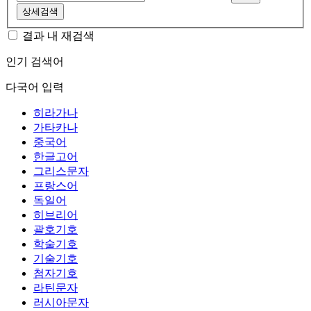
상세검색
결과 내 재검색
인기 검색어
다국어 입력
히라가나
가타카나
중국어
한글고어
그리스문자
프랑스어
독일어
히브리어
괄호기호
학술기호
기술기호
첨자기호
라틴문자
러시아문자