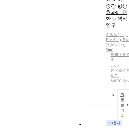
중감 향상
효과에 관
한 탐색적
연구
손정희(Jung-
Hee Son)
,
윤
정(Mi-Jung
Yun)
한국조리
회
2020
한국조리
회지
Vol.26 No.
원
문
보
기
2