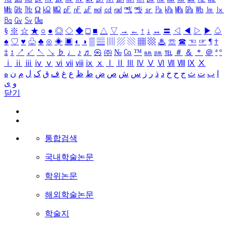
㎒
㎓
㎔
Ω
㏀
㏁
㎊
㎋
㎌
㏖
㏅
㎭
㎮
㎯
㏛
㎩
㎪
㎫
㎬
㏝
㏐
㏓
㏃
㏉
㏜
㏆
§
※
☆
★
○
●
◎
◇
◆
□
■
△
▽
→
←
↑
↓
↔
〓
◁
◀
▷
▶
♤
♠
♡
♥
♧
♣
⊙
◈
▣
◐
◑
▒
▤
▥
▨
▧
▦
▩
♨
☏
☎
☜
☞
¶
†
‡
↕
↗
↙
↖
↘
♭
♩
♪
♬
㉿
㈜
№
㏇
™
㏂
㏘
℡
＃
＆
＊
＠
ª
º
ⅰ
ⅱ
ⅲ
ⅳ
ⅴ
ⅵ
ⅶ
ⅷ
ⅸ
ⅹ
Ⅰ
Ⅱ
Ⅲ
Ⅳ
Ⅴ
Ⅵ
Ⅶ
Ⅷ
Ⅸ
Ⅹ
ا
ب
ت
ث
ج
ح
خ
د
ذ
ر
ز
س
ش
ص
ض
ط
ظ
ع
غ
ف
ق
ک
ل
م
ن
ه
و
ی
닫기
통합검색
국내학술논문
학위논문
해외학술논문
학술지