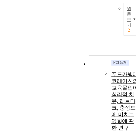
원
문
보
기
2
5
푸드카빙
코레이션
교육몰입
심리적 치
유, 러브마
크, 충성도
에 미치는
영향에 관
한 연구