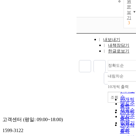
원
문
보
기
3
내보내기
내책장담기
한글로보기
정확도순
내림차순
정확도
순
10개씩 출력
내림차
인기도
순
조회
10개씩
연도순
출력
제목순
20개씩
저자순
출력
고객센터 (평일: 09:00~18:00)
발행기
30개씩
관순
1599-3122
출력