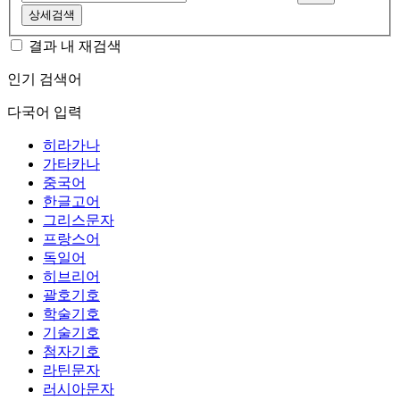
상세검색
결과 내 재검색
인기 검색어
다국어 입력
히라가나
가타카나
중국어
한글고어
그리스문자
프랑스어
독일어
히브리어
괄호기호
학술기호
기술기호
첨자기호
라틴문자
러시아문자