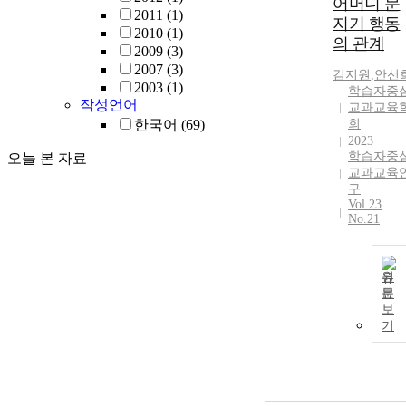
어머니 문
2011
(1)
지기 행동
2010
(1)
의 관계
2009
(3)
2007
(3)
김지원
,
안선
2003
(1)
학습자중
작성언어
교과교육
한국어
(69)
회
2023
학습자중
오늘 본 자료
교과교육
구
Vol.23
No.21
원
문
보
기