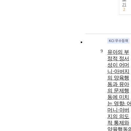
기
2
9
유아의 부
정적 정서
성이 어머
니·아버지
의 양육행
동과 유아
의 문제행
동에 미치
는 영향: 
머니·아버
지의 의도
적 통제와
양육행동