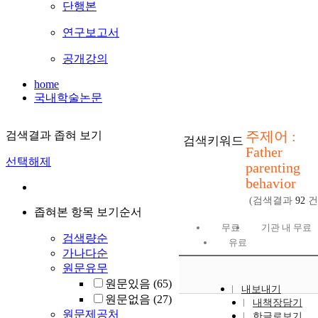
단행본
연구보고서
공개강의
home
국내학술논문
주제어 :
검색결과 좁혀 보기
검색키워드
Father
선택해제
parenting
behavior
(검색결과
92
건
좁혀본 항목 보기순서
무료
기관 내 무료
검색량순
유료
가나다순
원문유무
원문있음
(65)
내보내기
원문없음
(27)
내책장담기
원문제공처
한글로보기