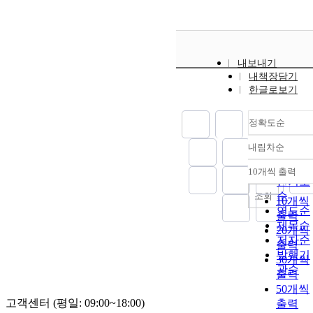
내보내기
내책장담기
한글로보기
정확도순
내림차순
정확도
순
10개씩 출력
내림차
인기도
순
조회
10개씩
연도순
출력
제목순
20개씩
저자순
출력
발행기
30개씩
관순
출력
50개씩
고객센터 (평일: 09:00~18:00)
출력