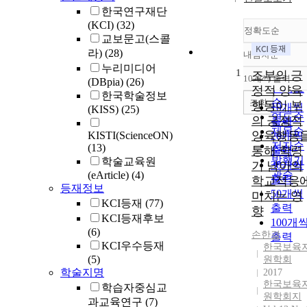
한국연구재단
(KCI)
(32)
정확도순
교보문고(스콜
라)
(28)
내림차순
정확도
누리미디어
1
순
조부의 긍
10개씩 출력
(DBpia)
(26)
내림차
인기도
정적 양육
한국학술정보
순
조회
행동이 부
10개씩
(KISS)
(25)
연도순
의 긍정적
출력
제목순
양육행동
KISTI(ScienceON)
20개씩
저자순
(13)
통해 학령
출력
발행기
학술교육원
기 남아의
30개씩
관순
(eArticle)
(4)
출력
학교적응
등재정보
50개씩
미치는 영
KCI등재
(77)
출력
향
KCI등재후보
100개
(6)
손한결
출력
KCI우수등재
한국보육
(5)
원학회
학술지명
2017
한국보육
학습자중심교
원학회지
과교육연구
(7)