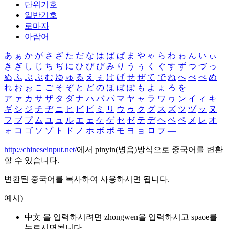
단위기호
일반기호
로마자
아랍어
あ
ぁ
か
が
さ
ざ
た
だ
な
は
ば
ぱ
ま
や
ゃ
ら
わ
ゎ
ん
い
ぃ
き
ぎ
し
じ
ち
ぢ
に
ひ
び
ぴ
み
り
う
ぅ
く
ぐ
す
ず
つ
づ
っ
ぬ
ふ
ぶ
ぷ
む
ゆ
ゅ
る
え
ぇ
け
げ
せ
ぜ
て
で
ね
へ
べ
ぺ
め
れ
お
ぉ
こ
ご
そ
ぞ
と
ど
の
ほ
ぼ
ぽ
も
よ
ょ
ろ
を
ア
ァ
カ
サ
ザ
タ
ダ
ナ
ハ
バ
パ
マ
ヤ
ャ
ラ
ワ
ヮ
ン
イ
ィ
キ
ギ
シ
ジ
チ
ヂ
ニ
ヒ
ビ
ピ
ミ
リ
ウ
ゥ
ク
グ
ス
ズ
ツ
ヅ
ッ
ヌ
フ
ブ
プ
ム
ユ
ュ
ル
エ
ェ
ケ
ゲ
セ
ゼ
テ
デ
ヘ
ベ
ペ
メ
レ
オ
ォ
コ
ゴ
ソ
ゾ
ト
ド
ノ
ホ
ボ
ポ
モ
ヨ
ョ
ロ
ヲ
―
http://chineseinput.net/
에서 pinyin(병음)방식으로 중국어를 변환
할 수 있습니다.
변환된 중국어를 복사하여 사용하시면 됩니다.
예시)
中文 을 입력하시려면
zhongwen
을 입력하시고 space를
누르시면됩니다.