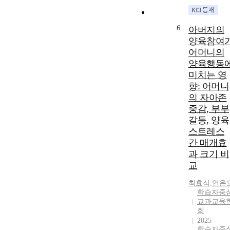
6
아버지의
양육참여
어머니의
양육행동
미치는 영
향: 어머니
의 자아존
중감, 부부
갈등, 양육
스트레스
간 매개효
과 크기 비
교
최효식
,
연은
학습자중
교과교육
회
2025
학습자중