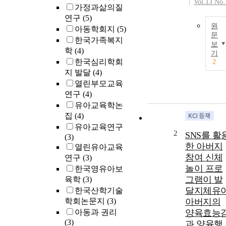
Vol.13 No.
가정과삶의질
연구
(5)
원
아동학회지
(5)
문
한국가족복지
보
학
(4)
기
한국심리학회
2
지 발달
(4)
열린부모교육
연구
(4)
유아교육학논
집
(4)
유아교육연구
2
SNS를 활
(3)
한 아버지
열린유아교육
참여 신체
연구
(3)
놀이 프로
한국영유아보
그램이 발
육학
(3)
달지체유
한국산학기술
학회논문지
(3)
아버지의
아동과 권리
양육효능
(3)
과 양육행