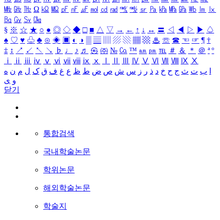
㎒
㎓
㎔
Ω
㏀
㏁
㎊
㎋
㎌
㏖
㏅
㎭
㎮
㎯
㏛
㎩
㎪
㎫
㎬
㏝
㏐
㏓
㏃
㏉
㏜
㏆
§
※
☆
★
○
●
◎
◇
◆
□
■
△
▽
→
←
↑
↓
↔
〓
◁
◀
▷
▶
♤
♠
♡
♥
♧
♣
⊙
◈
▣
◐
◑
▒
▤
▥
▨
▧
▦
▩
♨
☏
☎
☜
☞
¶
†
‡
↕
↗
↙
↖
↘
♭
♩
♪
♬
㉿
㈜
№
㏇
™
㏂
㏘
℡
＃
＆
＊
＠
ª
º
ⅰ
ⅱ
ⅲ
ⅳ
ⅴ
ⅵ
ⅶ
ⅷ
ⅸ
ⅹ
Ⅰ
Ⅱ
Ⅲ
Ⅳ
Ⅴ
Ⅵ
Ⅶ
Ⅷ
Ⅸ
Ⅹ
ا
ب
ت
ث
ج
ح
خ
د
ذ
ر
ز
س
ش
ص
ض
ط
ظ
ع
غ
ف
ق
ک
ل
م
ن
ه
و
ی
닫기
통합검색
국내학술논문
학위논문
해외학술논문
학술지