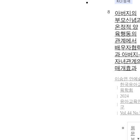
8
아버지의
부모신념
온정적 양
육행동의
관계에서
배우자협
과 아버지-
자녀관계
매개효과
이승연
,
안예
한국유아
육학회
2024
유아교육
구
Vol.44 No.
원
문
보