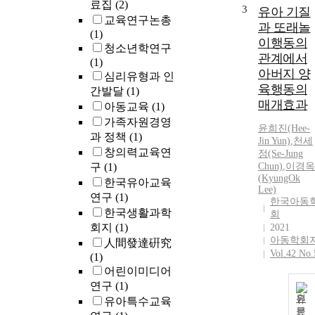
료집
(2)
3
유아 기질
교육연구논총
과 또래놀
(1)
이행동의
청소년학연구
관계에서
(1)
아버지 양
심리유형과 인
육행동의
간발달
(1)
매개효과
아동교육
(1)
가족자원경영
윤희진(Hee-
과 정책
(1)
Jin Yun)
,
천세
창의력교육연
정(Se-Jung
구
(1)
Chun)
,
이경옥
(KyungOk
한국유아교육
Lee)
연구
(1)
한국아동
한국생활과학
회
회지
(1)
2021
아동학회
人間發達硏究
Vol.42 No.
(1)
어린이미디어
연구
(1)
원
유아특수교육
문