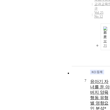
교과교육
구
Vol.25
No.12
원
문
보
기
7
유아기 자
녀를 둔 아
버지 양육
행동 유형
별 영향요
인 분석*