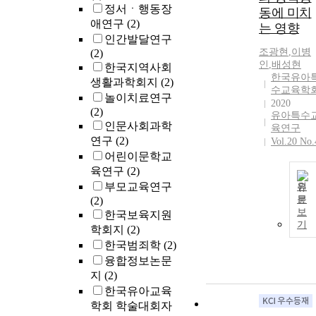
정서ㆍ행동장
동에 미치
애연구
(2)
는 영향
인간발달연구
조광현
,
이병
(2)
인
,
배성현
한국지역사회
한국유아
생활과학회지
(2)
수교육학
놀이치료연구
2020
(2)
유아특수
인문사회과학
육연구
연구
(2)
Vol.20 No.
어린이문학교
육연구
(2)
부모교육연구
원
문
(2)
보
한국보육지원
기
학회지
(2)
한국범죄학
(2)
융합정보논문
지
(2)
한국유아교육
학회 학술대회자