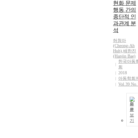
현화 문제
행동 간의
종단적 인
과관계 분
석
허청아
(Cheong-Ah
Huh)
,
배한진
(Hanjin Bae)
한국아동
회
2018
아동학회
Vol.39 No.
원
문
보
기