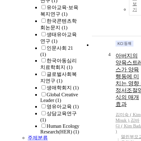
연구
(1)
보
유아교육·보육
기
복지연구
(1)
한국콘텐츠학
회논문지
(1)
생태유아교육
연구
(1)
인문사회 21
(1)
4
아버지의
한국아동심리
양육스트
치료학회지
(1)
스가 양육
글로벌사회복
행동에 미
지연구
(1)
치는 영향 
생애학회지
(1)
정서조절
Global Creative
식의 매개
Leader
(1)
효과
영유아교육
(1)
상담교육연구
김미숙 ( Kim
(1)
Misuk )
,
김바
Human Ecology
다 ( Kim Bad
Research(HER)
(1)
)
열린부모
주제분류