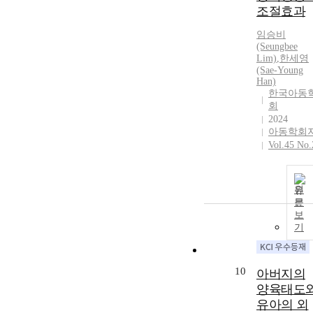
조절효과
임승비
(Seungbee
Lim)
,
한세영
(Sae-Young
Han)
한국아동
회
2024
아동학회
Vol.45 No.
원
문
보
기
10
아버지의
양육태도
유아의 외