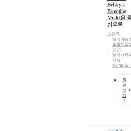
Belsky’s
Parenting
Model을 
심으로
고정국
한국아동
족복지학
2025
한국가족
지학
Vol.30 No.
원
문
보
기
2