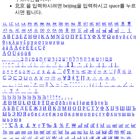
北京 을 입력하시려면
beijing
을 입력하시고 space를 누르
시면 됩니다.
ㅥ
ㅦ
ㅧ
ㅨ
ㅩ
ㅪ
ㅫ
ㅬ
ㅭ
ㅮ
ㅯ
ㅰ
ㅱ
ㅲ
ㅳ
ㅴ
ㅵ
ㅶ
ㅷ
ㅸ
ㅹ
ㅺ
ㅻ
ㅼ
ㅽ
ㅾ
ㅿ
ㆀ
ㆁ
ㆂ
ㆃ
ㆄ
ㆅ
ㆆ
ㆇ
ㆈ
ㆉ
ㆊ
ㆋ
ㆌ
ㆍ
ㆎ
Α
Β
Γ
Δ
Ε
Ζ
Η
Θ
Ι
Κ
Λ
Μ
Ν
Ξ
Ο
Π
Ρ
Σ
Τ
Υ
Φ
Χ
Ψ
Ω
α
β
γ
δ
ε
ζ
η
θ
ι
κ
λ
μ
ν
ξ
ο
π
ρ
σ
τ
υ
φ
χ
ψ
ω
á
à
Á
À
é
è
É
È
ç
Ç
ê
Ä
Ö
Ü
ä
ö
ü
ß
ְ
ֳ
ֲ
ֱ
ָ
ַ
ֵ
ֶ
ִ
ֹ
ּ
ֻ
ׂ
ׁ
ּ
ב
ה
נ
מ
צ
ת
ץ
ש
ד
ג
כ
ע
י
ח
ל
ך
ף
ק
ר
א
ט
ו
ן
ם
פ
‘
’
“
”
〔
〕
〈
〉
「
」
『
』
【
】
＂
（
）
［
］
｛
｝
±
×
÷
≠
≤
≥
∞
∴
♂
♀
∠
⊥
⌒
∂
∇
≡
≒
≪
≫
√
∽
∝
∵
∫
∬
∈
∋
⊆
⊇
⊂
⊃
∪
∩
∧
∨
￢
⇒
⇔
∀
∃
∮
∑
∏
＋
－
＜
＝
＞
、
。
·
‥
…
¨
〃
―
∥
＼
∼
´
～
ˇ
˘
˝
˚
˙
¸
˛
¡
¿
ː
！
＇
，
．
／
：
；
？
＾
＿
｀
｜
½
⅓
⅔
¼
¾
⅛
⅜
⅝
⅞
¹
²
³
⁴
ⁿ
₁
₂
₃
₄
Æ
Ð
Ħ
Ĳ
Ł
Ø
Œ
Þ
Ŧ
Ŋ
æ
đ
ð
ħ
ı
ĳ
ĸ
ŀ
ł
ø
œ
ß
þ
ŧ
ŋ
ŉ
А
Б
В
Г
Д
Е
Ё
Ж
З
И
Й
К
Л
М
Н
О
П
Р
С
Т
У
Ф
Х
Ц
Ч
Ш
Щ
Ъ
Ы
Ь
Э
Ю
Я
а
б
в
г
д
е
ё
ж
з
и
й
к
л
м
н
о
п
р
с
т
у
ф
х
ц
ч
ш
щ
ъ
ы
ь
э
ю
я
′
″
℃
Å
￠
￡
￥
¤
℉
‰
＄
％
Ｆ
￦
㎕
㎖
㎗
ℓ
㎘
㏄
㎣
㎤
㎥
㎦
㎙
㎚
㎛
㎜
㎝
㎞
㎟
㎠
㎡
㎢
㏊
㎍
㎎
㎏
㏏
㎈
㎉
㏈
㎧
㎨
㎰
㎱
㎲
㎳
㎴
㎵
㎶
㎷
㎸
㎹
㎀
㎁
㎂
㎃
㎄
㎺
㎻
㎽
㎾
㎿
㎐
㎑