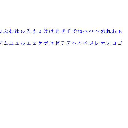
ぶ
ぷ
む
ゆ
ゅ
る
え
ぇ
け
げ
せ
ぜ
て
で
ね
へ
べ
ぺ
め
れ
お
ぉ
プ
ム
ユ
ュ
ル
エ
ェ
ケ
ゲ
セ
ゼ
テ
デ
ヘ
ベ
ペ
メ
レ
オ
ォ
コ
ゴ