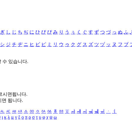
ぎ
し
じ
ち
ぢ
に
ひ
び
ぴ
み
り
う
ぅ
く
ぐ
す
ず
つ
づ
っ
ぬ
ふ
シ
ジ
チ
ヂ
ニ
ヒ
ビ
ピ
ミ
リ
ウ
ゥ
ク
グ
ス
ズ
ツ
ヅ
ッ
ヌ
フ
ブ
할 수 있습니다.
누르시면됩니다.
시면 됩니다.
ㅻ
ㅼ
ㅽ
ㅾ
ㅿ
ㆀ
ㆁ
ㆂ
ㆃ
ㆄ
ㆅ
ㆆ
ㆇ
ㆈ
ㆉ
ㆊ
ㆋ
ㆌ
ㆍ
ㆎ
θ
ι
κ
λ
μ
ν
ξ
ο
π
ρ
σ
τ
υ
φ
χ
ψ
ω