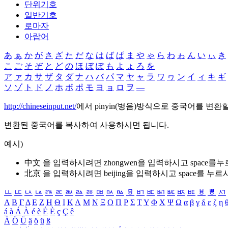
단위기호
일반기호
로마자
아랍어
あ
ぁ
か
が
さ
ざ
た
だ
な
は
ば
ぱ
ま
や
ゃ
ら
わ
ゎ
ん
い
ぃ
き
こ
ご
そ
ぞ
と
ど
の
ほ
ぼ
ぽ
も
よ
ょ
ろ
を
ア
ァ
カ
サ
ザ
タ
ダ
ナ
ハ
バ
パ
マ
ヤ
ャ
ラ
ワ
ヮ
ン
イ
ィ
キ
ギ
ソ
ゾ
ト
ド
ノ
ホ
ボ
ポ
モ
ヨ
ョ
ロ
ヲ
―
http://chineseinput.net/
에서 pinyin(병음)방식으로 중국어를 변환
변환된 중국어를 복사하여 사용하시면 됩니다.
예시)
中文 을 입력하시려면
zhongwen
을 입력하시고 space를
北京 을 입력하시려면
beijing
을 입력하시고 space를 누르
ㅥ
ㅦ
ㅧ
ㅨ
ㅩ
ㅪ
ㅫ
ㅬ
ㅭ
ㅮ
ㅯ
ㅰ
ㅱ
ㅲ
ㅳ
ㅴ
ㅵ
ㅶ
ㅷ
ㅸ
ㅹ
ㅺ
Α
Β
Γ
Δ
Ε
Ζ
Η
Θ
Ι
Κ
Λ
Μ
Ν
Ξ
Ο
Π
Ρ
Σ
Τ
Υ
Φ
Χ
Ψ
Ω
α
β
γ
δ
ε
ζ
η
á
à
Á
À
é
è
É
È
ç
Ç
ê
Ä
Ö
Ü
ä
ö
ü
ß