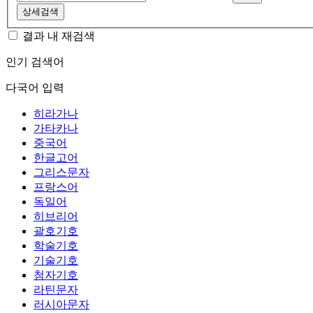
상세검색
결과 내 재검색
인기 검색어
다국어 입력
히라가나
가타카나
중국어
한글고어
그리스문자
프랑스어
독일어
히브리어
괄호기호
학술기호
기술기호
첨자기호
라틴문자
러시아문자