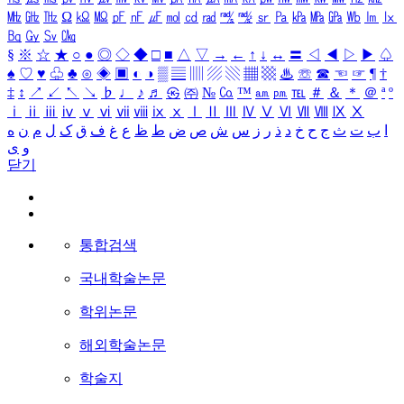
㎒
㎓
㎔
Ω
㏀
㏁
㎊
㎋
㎌
㏖
㏅
㎭
㎮
㎯
㏛
㎩
㎪
㎫
㎬
㏝
㏐
㏓
㏃
㏉
㏜
㏆
§
※
☆
★
○
●
◎
◇
◆
□
■
△
▽
→
←
↑
↓
↔
〓
◁
◀
▷
▶
♤
♠
♡
♥
♧
♣
⊙
◈
▣
◐
◑
▒
▤
▥
▨
▧
▦
▩
♨
☏
☎
☜
☞
¶
†
‡
↕
↗
↙
↖
↘
♭
♩
♪
♬
㉿
㈜
№
㏇
™
㏂
㏘
℡
＃
＆
＊
＠
ª
º
ⅰ
ⅱ
ⅲ
ⅳ
ⅴ
ⅵ
ⅶ
ⅷ
ⅸ
ⅹ
Ⅰ
Ⅱ
Ⅲ
Ⅳ
Ⅴ
Ⅵ
Ⅶ
Ⅷ
Ⅸ
Ⅹ
ا
ب
ت
ث
ج
ح
خ
د
ذ
ر
ز
س
ش
ص
ض
ط
ظ
ع
غ
ف
ق
ک
ل
م
ن
ه
و
ی
닫기
통합검색
국내학술논문
학위논문
해외학술논문
학술지