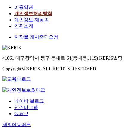
화하고 한계를
이용약관
복하고자 한다.
개인정보처리방침
앙 차원에서 
개인정보 재동의
가 수행되는 
기관소개
출연 교육연
관은 전국교
저작물 게시중단요청
정책연구네트
크와 협의체를
축하여 공동
41061 대구광역시 동구 동내로 64(동내동1119) KERIS빌딩
를 추진한다면
역교육청과 
Copyright© KERIS. ALL RIGHTS RESERVED
현장의 자료 
및 현장 접근
높아지고, 현
이 강한 교육 
수행이 가능
되며, 현장의 
네이버 블로그
와 피드백이 
인스타그램
화되어 실질
유튜브
고 지역별 실
부합되는 교육
해외이동버튼
책 방안이 마