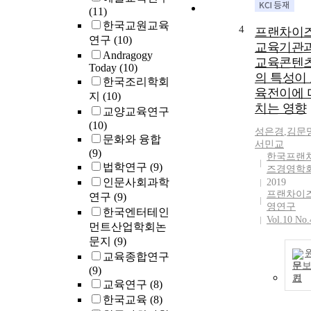
published by 
(11)
regional
한국교원교육
4
educational po
프랜차이
연구
(10)
research instit
교육기관
Andragogy
and 1,023 repo
교육콘텐
Today
(10)
published by t
의 특성이
한국조리학회
GFERI. The
육전이에 
지
(10)
published repo
치는 영향
교양교육연구
were analyzed
(10)
according to
성은경
,
김문
문화와 융합
publication yea
서민교
(9)
category, them
한국프랜
법학연구
(9)
school level,
즈경영학
인문사회과학
2019
research type, 
프랜차이
연구
(9)
research focus.
영연구
Classification
한국엔터테인
Vol.10 No.
publication ye
먼트산업학회논
shows that the
문지
(9)
number of rese
교육종합연구
문
reports decrea
(9)
기
in GFERI whil
교육연구
(8)
LOERI increas
한국교육
(8)
the number of