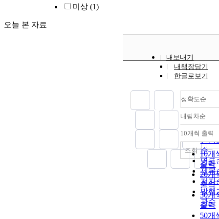
치를 통한 교
미상
(1)
혁 정책에 따른
오늘 본 자료
부출연 교육
기관의 연구 
을 탐색하고자
다. 정부출연 
내보내기
연구기관과 
내책장담기
교육청 교육
한글로보기
연구소에서 
된 연구의 비교
정확도순
석을 위해 한 
출연 교육연
내림차순
정확
관과 13개 시
순
육정책연구소
10개씩 출력
내림
인기
서 최근 5년간
순
조회
간된 연구 보
10개
연도
를 발행 연도,
출력
제목
영역, 주제, 
20개
저자
역, 학교급, 
출력
발행
부, 지역특수성
30개
행 형태 기준에
관순
출력
라 비교 분석
50개