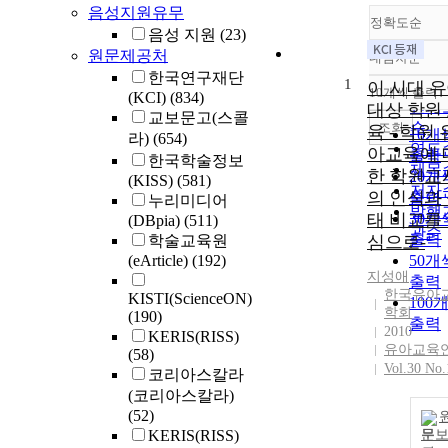
음성지원유무
정확도순
음성 지원
(23)
원문제공처
내림차순
정확
한국연구재단
1
순
이 시대 
10개씩 출력
(KCI)
(834)
내림
인기
대상 학원
교보문고(스콜
순
조회
육 - 학원 
10개
라)
(654)
연도
아교육에 
출력
한국학술정보
제목
한 학원교
20개
(KISS)
(581)
저자
의 인식과
출력
누리미디어
발행
태 비교를
30개
(DBpia)
(511)
관순
출력
학술교육원
심으로-
(eArticle)
(192)
50개
지성애
출력
한국유아
KISTI(ScienceON)
100
학회
(190)
출력
2010
KERIS(RISS)
유아교육
(58)
Vol.30 No.
코리아스칼라
(코리아스칼라)
(52)
KERIS(RISS)
문