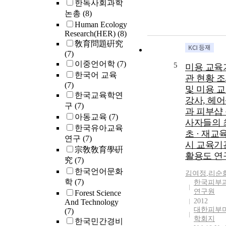
한독사회과학
research reports
논총
(8)
is also reveale
Human Ecology
that there is a 
Research(HER)
(8)
gap among the
敎育問題硏究
LOERIs; while
(7)
least number o
이중언어학
(7)
5
미용 교육
studies are 4
한국어 교육
관 현황 
research report
(7)
및 미용 교 
largest number
한국교육학연
studies are 151
강사, 헤
구
(7)
317 out of 1,0
과 피부샵
아동교육
(7)
reports by GF
사자들의 
한국유아교육
were in the
초 · 재교
연구
(7)
teaching and
시 교육기
宗敎敎育學硏
learning field;
활용도 연
reports were in
究
(7)
field of curric
한국언어문화
김여정
,
리순
and textbook, 
학
(7)
한국피부
262 reports we
연구원
Forest Science
studies on
2012
And Technology
assessment. 43
대한피부
(7)
학회지
cases out of a t
한국민간경비