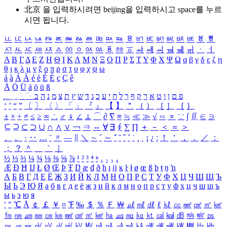
北京 을 입력하시려면
beijing
을 입력하시고 space를 누르
시면 됩니다.
ㅥ
ㅦ
ㅧ
ㅨ
ㅩ
ㅪ
ㅫ
ㅬ
ㅭ
ㅮ
ㅯ
ㅰ
ㅱ
ㅲ
ㅳ
ㅴ
ㅵ
ㅶ
ㅷ
ㅸ
ㅹ
ㅺ
ㅻ
ㅼ
ㅽ
ㅾ
ㅿ
ㆀ
ㆁ
ㆂ
ㆃ
ㆄ
ㆅ
ㆆ
ㆇ
ㆈ
ㆉ
ㆊ
ㆋ
ㆌ
ㆍ
ㆎ
Α
Β
Γ
Δ
Ε
Ζ
Η
Θ
Ι
Κ
Λ
Μ
Ν
Ξ
Ο
Π
Ρ
Σ
Τ
Υ
Φ
Χ
Ψ
Ω
α
β
γ
δ
ε
ζ
η
θ
ι
κ
λ
μ
ν
ξ
ο
π
ρ
σ
τ
υ
φ
χ
ψ
ω
á
à
Á
À
é
è
É
È
ç
Ç
ê
Ä
Ö
Ü
ä
ö
ü
ß
ְ
ֳ
ֲ
ֱ
ָ
ַ
ֵ
ֶ
ִ
ֹ
ּ
ֻ
ׂ
ׁ
ּ
ב
ה
נ
מ
צ
ת
ץ
ש
ד
ג
כ
ע
י
ח
ל
ך
ף
ק
ר
א
ט
ו
ן
ם
פ
‘
’
“
”
〔
〕
〈
〉
「
」
『
』
【
】
＂
（
）
［
］
｛
｝
±
×
÷
≠
≤
≥
∞
∴
♂
♀
∠
⊥
⌒
∂
∇
≡
≒
≪
≫
√
∽
∝
∵
∫
∬
∈
∋
⊆
⊇
⊂
⊃
∪
∩
∧
∨
￢
⇒
⇔
∀
∃
∮
∑
∏
＋
－
＜
＝
＞
、
。
·
‥
…
¨
〃
―
∥
＼
∼
´
～
ˇ
˘
˝
˚
˙
¸
˛
¡
¿
ː
！
＇
，
．
／
：
；
？
＾
＿
｀
｜
½
⅓
⅔
¼
¾
⅛
⅜
⅝
⅞
¹
²
³
⁴
ⁿ
₁
₂
₃
₄
Æ
Ð
Ħ
Ĳ
Ł
Ø
Œ
Þ
Ŧ
Ŋ
æ
đ
ð
ħ
ı
ĳ
ĸ
ŀ
ł
ø
œ
ß
þ
ŧ
ŋ
ŉ
А
Б
В
Г
Д
Е
Ё
Ж
З
И
Й
К
Л
М
Н
О
П
Р
С
Т
У
Ф
Х
Ц
Ч
Ш
Щ
Ъ
Ы
Ь
Э
Ю
Я
а
б
в
г
д
е
ё
ж
з
и
й
к
л
м
н
о
п
р
с
т
у
ф
х
ц
ч
ш
щ
ъ
ы
ь
э
ю
я
′
″
℃
Å
￠
￡
￥
¤
℉
‰
＄
％
Ｆ
￦
㎕
㎖
㎗
ℓ
㎘
㏄
㎣
㎤
㎥
㎦
㎙
㎚
㎛
㎜
㎝
㎞
㎟
㎠
㎡
㎢
㏊
㎍
㎎
㎏
㏏
㎈
㎉
㏈
㎧
㎨
㎰
㎱
㎲
㎳
㎴
㎵
㎶
㎷
㎸
㎹
㎀
㎁
㎂
㎃
㎄
㎺
㎻
㎽
㎾
㎿
㎐
㎑