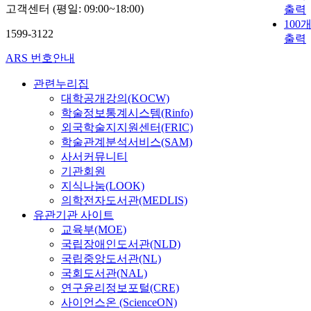
다. 분석 결과
고객센터 (평일: 09:00~18:00)
출력
르면 두 기관의
100
립 목적과 특
1599-3122
출력
따라 수행 연구
ARS 번호안내
역, 주제, 범위,
태, 방식 등에
관련누리집
를 보이고 있으
대학공개강의(KOCW)
지방 교육자치
학술정보통계시스템(Rinfo)
책에 따라 시
외국학술지지원센터(FRIC)
육청의 교육
학술관계분석서비스(SAM)
연구소에서는
율적이고 보다
사서커뮤니티
천적이며, 지
기관회원
과 현장성이 
지식나눔(LOOK)
정책 연구가 
의학전자도서관(MEDLIS)
되고 있으며 각
유관기관 사이트
역 연구소의 
교육부(MOE)
과 제도적 여
국립장애인도서관(NLD)
서 차이가 있어
국립중앙도서관(NL)
책연구네트워
국회도서관(NAL)
를 구축하여 
연구윤리정보포털(CRE)
간 공동연구를
사이언스온 (ScienceON)
해 연구 역량을