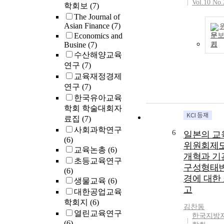
Vol.10 No.
of 683 researc
학회보
(7)
reports by the
The Journal of
regional
Asian Finance
(7)
educational
Economics and
문
research instit
Busine
(7)
기
were categoriz
수산해양교육
as ‘local resea
연구
(7)
issues’. The
교육재정경제
comparison
연구
(7)
between the
한국유아교육
LOERI and GF
학회 학술대회자
shows that the
료집
(7)
most significa
사회과학연구
6
일본의 교
difference lies 
(6)
local issues, a
위원회제
교육논총
(6)
one common a
개혁과 기
초등교육연구
is learning and
구성형태
(6)
teaching
경에 대한
생물교육
(6)
improvement. I
고
대한공업교육
implies that lo
학회지
(6)
educational po
김찬동
열린교육연구
research instit
한국지방
(6)
has conducted