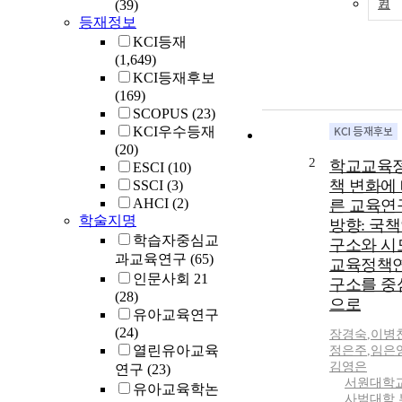
(39)
기
등재정보
KCI등재
(1,649)
KCI등재후보
(169)
SCOPUS
(23)
KCI우수등재
(20)
2
학교교육
ESCI
(10)
책 변화에
SSCI
(3)
AHCI
(2)
른 교육연
학술지명
방향: 국
학습자중심교
구소와 시
과교육연구
(65)
교육정책
인문사회 21
구소를 중
(28)
으로
유아교육연구
(24)
장경숙
,
이병
열린유아교육
정은주
,
임은
김영은
연구
(23)
서원대학
유아교육학논
사범대학 