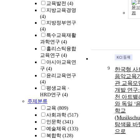
교육발전
(4)
LOERIs are
문
지방교육경영
expected to ca
기
(4)
out autonomou
지방정부연구
more practical
(4)
field-based po
특수교육재활
research in
과학연구
(4)
accordance wi
홀리스틱융합
the policy of e
교육연구
(4)
provincial offi
of education.
아시아교육연
Recently, a
9
구
(4)
한국형 사
network of
윤리교육연구
음악교육
regional educa
(4)
관 교육모
policy researc
평생교육 ·
개발 연구:
institutes has
HRD연구
(4)
천 아트밸
recently been
주제분류
와 독일 ‘
established to
교육
(809)
학교
carry out joint
사회과학
(517)
(Musikschul
research amon
인문학
(341)
regions to
탐색을 바
예술체육
(133)
strengthen the
으로
복합학
(128)
capacity of