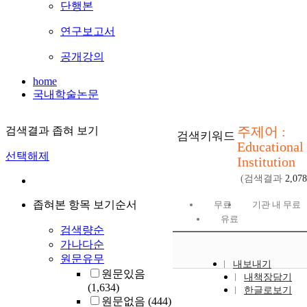
단행본
연구보고서
공개강의
home
국내학술논문
주제어 :
검색결과 좁혀 보기
검색키워드
Educational
선택해제
Institution
(검색결과
2,078
좁혀본 항목 보기순서
무료
기관 내 무료
유료
검색량순
가나다순
원문유무
내보내기
원문있음
내책장담기
(1,634)
한글로보기
원문없음
(444)