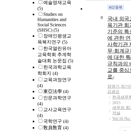
conducted stud
예술영재교육
on region-focu
(5)
issues. The sc
Studies on
8
국내 외국
of GFERI resea
Humanities and
Social Sciences
goes beyond t
육기관 회
(SHSC)
(5)
domestic to th
기준의 특
장애인평생교
global level.
에 관한 연
육복지연구
(5)
While the staff
사학기관 
member of GF
한국열린유아
무·회계규
were conducte
교육학회 추계학
에 대한 
studies, teache
술대회 논문집
(5)
규칙과의 
and university
한국과학교육
교를 중심
professors joi
학회지
(4)
로-
research as
교육과정연구
external co-
(4)
정영기
,
정기
researchers in 
東亞法學
(4)
김광오
regional
한국세무
인문과학연구
educational po
2015
(4)
research institu
세무와 회
교사교육연구
According to t
저널
(4)
new governmen
Vol.16 No.
국학연구
(4)
local educatio
敎員敎育
(4)
autonomy poli