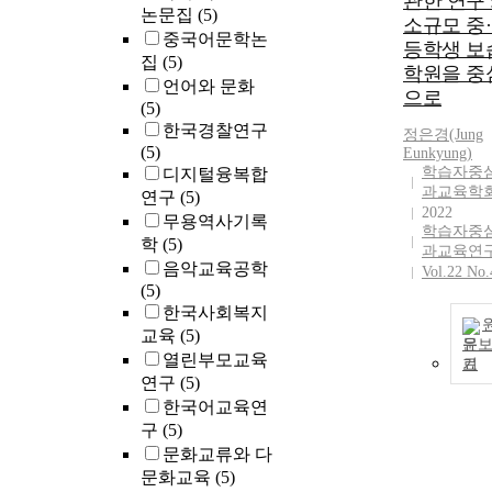
관한 연구 
studies dealin
논문집
(5)
소규모 중
with all
중국어문학논
등학생 보
elementary,
집
(5)
학원을 중
middle, and hi
언어와 문화
으로
schools outnu
(5)
the other types
한국경찰연구
정은경(Jung
research. It is
(5)
Eunkyung)
found that loca
학습자중
디지털융복합
research instit
과교육학
연구
(5)
did more studie
2022
무용역사기록
학습자중
the kindergart
학
(5)
과교육연
level than GFE
음악교육공학
Vol.22 No.
In the compari
(5)
according to
한국사회복지
regional
교육
(5)
specificity, it i
문
열린부모교육
found that GF
기
연구
(5)
focuses on pol
한국어교육연
and education
구
(5)
issues at the
central level, 
문화교류와 다
the LOERI
문화교육
(5)