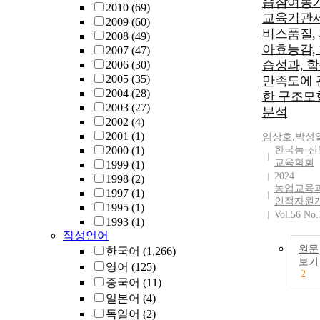
습참여동기
2010
(69)
collecting data
교육기관
2009
(60)
and analyzing 
비스품질,
2008
(49)
proposing
아효능감,
2007
(47)
educational
습성과, 
2006
(30)
policies. A
2005
(35)
만족도에 
consultation 
2004
(28)
한 구조모
can be establi
2003
(27)
분석
to enhance
2002
(4)
collaboration
2001
(1)
임상호
,
박성
among institut
2000
(1)
한국농·산
Such collabora
교육학회
1999
(1)
is expected to
2024
1998
(2)
support and br
농업교육
1997
(1)
about an effect
인적자원
1995
(1)
implementatio
Vol.56 No.
1993
(1)
the new
작성언어
educational po
원문
한국어
(1,266)
with focus on 
보기
영어
(125)
education
2
중국어
(11)
autonomy. 본
일본어
(4)
에서는 정부의
독일어
(2)
실혁명과 교