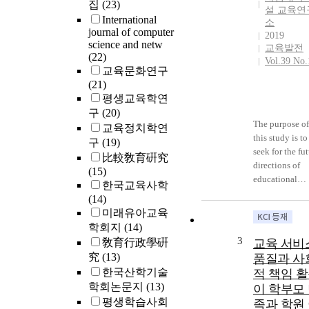
집
(23)
설 교육연
International
소
journal of computer
2019
science and netw
교육발전
(22)
Vol.39 No.
교육문화연구
(21)
평생교육학연
구
(20)
The purpose of
교육정치학연
this study is to
구
(19)
seek for the fu
比較敎育硏究
directions of
(15)
educational
한국교육사학
research of
(14)
government-
미래유아교육
funded researc
학회지
(14)
institutes in
3
敎育行政學硏
교육 서비
accordance wi
究
(13)
품질과 사
the new
한국산학기술
적 책임 
government 's
학회논문지
(13)
이 학부모
educational re
평생학습사회
족과 학원
policy focusin