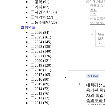
공학
(91)
최이레
,
이보
individual
한국예술
research instit
기타
(87)
학회
and to overco
자연과학
(58)
2022
the limitations
의약학
(27)
예술교육
local constraint
농수해양
(26)
Vol.20 No.
is necessary fo
발행연도
GFERI as a
2026
(84)
원문
government-
2025
(161)
보기
funded researc
2024
(145)
2
institute, to ca
2023
(130)
out studies wit
2022
(140)
local research
2021
(126)
institutes to m
2020
(121)
needs from loc
2019
(120)
areas across th
2018
(111)
country. Effort
2017
(105)
needs to be m
2016
(90)
to seek effecti
2015
(89)
10
대학평생
ways of doing
2014
(72)
육기관 학
research in
2013
(76)
자의 학업
collaboration 
2012
(72)
속의도와 
selecting resea
2011
(79)
topics, and