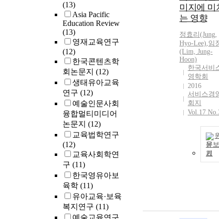
(13)
local educatio
미지에 미
Asia Pacific
autonomy. For 
는 영향
Education Review
purpose, we
(13)
정효리(Jung,
examined the
영재교육연구
Hyo-Lee)
,
임
educational
(12)
(Lim, Jung-
research outc
Hoon)
한국콘텐츠학
of a governmen
한국서비
회논문지
(12)
funded
영학회
생태유아교육
educational
2016
연구
(12)
research
서비스경
예술인문사회
회지
institute(GFER
Vol.17 No.
융합멀티미디어
and the resear
institutes affil
논문지
(12)
to local offices
교육법학연구
education(LOE
(12)
문
A comparative
기
교육사회학연
analysis of the
구
(11)
research report
한국영유아보
LOERI and GF
육학
(11)
was done with 
유아교육·보육
total of 683
복지연구
(11)
research report
예술교육연구