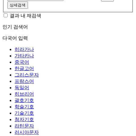
상세검색
결과 내 재검색
인기 검색어
다국어 입력
히라가나
가타카나
중국어
한글고어
그리스문자
프랑스어
독일어
히브리어
괄호기호
학술기호
기술기호
첨자기호
라틴문자
러시아문자