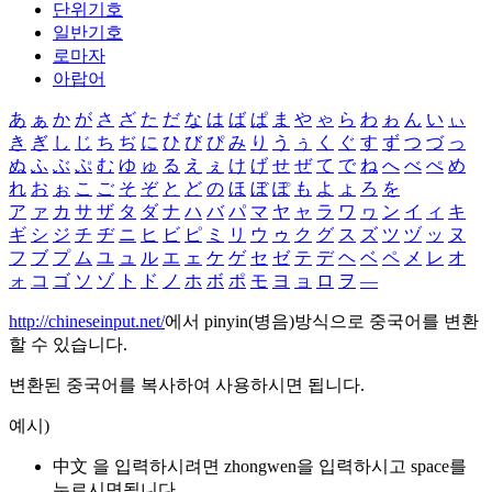
단위기호
일반기호
로마자
아랍어
あ
ぁ
か
が
さ
ざ
た
だ
な
は
ば
ぱ
ま
や
ゃ
ら
わ
ゎ
ん
い
ぃ
き
ぎ
し
じ
ち
ぢ
に
ひ
び
ぴ
み
り
う
ぅ
く
ぐ
す
ず
つ
づ
っ
ぬ
ふ
ぶ
ぷ
む
ゆ
ゅ
る
え
ぇ
け
げ
せ
ぜ
て
で
ね
へ
べ
ぺ
め
れ
お
ぉ
こ
ご
そ
ぞ
と
ど
の
ほ
ぼ
ぽ
も
よ
ょ
ろ
を
ア
ァ
カ
サ
ザ
タ
ダ
ナ
ハ
バ
パ
マ
ヤ
ャ
ラ
ワ
ヮ
ン
イ
ィ
キ
ギ
シ
ジ
チ
ヂ
ニ
ヒ
ビ
ピ
ミ
リ
ウ
ゥ
ク
グ
ス
ズ
ツ
ヅ
ッ
ヌ
フ
ブ
プ
ム
ユ
ュ
ル
エ
ェ
ケ
ゲ
セ
ゼ
テ
デ
ヘ
ベ
ペ
メ
レ
オ
ォ
コ
ゴ
ソ
ゾ
ト
ド
ノ
ホ
ボ
ポ
モ
ヨ
ョ
ロ
ヲ
―
http://chineseinput.net/
에서 pinyin(병음)방식으로 중국어를 변환
할 수 있습니다.
변환된 중국어를 복사하여 사용하시면 됩니다.
예시)
中文 을 입력하시려면
zhongwen
을 입력하시고 space를
누르시면됩니다.