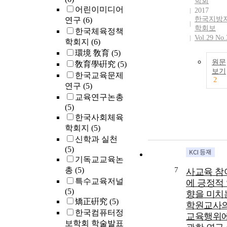
학회
어린이미디어
research on
2017
한국지방
연구
(6)
various region
학회보
areas(regional
한국체육정책
Vol.29 No.
school policy,
학회지
(6)
school
環境 敎育
(5)
administration
원문
敎育學硏究
(5)
local educatio
보기
한국교육문제
2
policy etc.) to
연구
(5)
meet various l
교육연구논총
needs, while t
(5)
GFERI has do
한국사회체육
educational
학회지
(5)
research at the
신학과 실천
national and
(5)
international
기독교교육논
levels with foc
총
(5)
7
사교육 참
on curriculum,
특수교육저널
에 긍정적
evaluation, an
(5)
teaching and
향을 미치
矯正硏究
(5)
learning. In th
학원교사
한국컴퓨터정
school level
교육행위
보학회 학술발표
classification, 