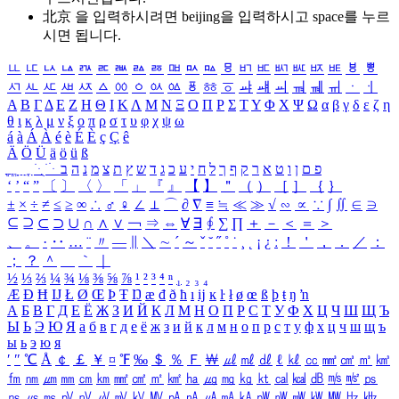
北京 을 입력하시려면
beijing
을 입력하시고 space를 누르
시면 됩니다.
ㅥ
ㅦ
ㅧ
ㅨ
ㅩ
ㅪ
ㅫ
ㅬ
ㅭ
ㅮ
ㅯ
ㅰ
ㅱ
ㅲ
ㅳ
ㅴ
ㅵ
ㅶ
ㅷ
ㅸ
ㅹ
ㅺ
ㅻ
ㅼ
ㅽ
ㅾ
ㅿ
ㆀ
ㆁ
ㆂ
ㆃ
ㆄ
ㆅ
ㆆ
ㆇ
ㆈ
ㆉ
ㆊ
ㆋ
ㆌ
ㆍ
ㆎ
Α
Β
Γ
Δ
Ε
Ζ
Η
Θ
Ι
Κ
Λ
Μ
Ν
Ξ
Ο
Π
Ρ
Σ
Τ
Υ
Φ
Χ
Ψ
Ω
α
β
γ
δ
ε
ζ
η
θ
ι
κ
λ
μ
ν
ξ
ο
π
ρ
σ
τ
υ
φ
χ
ψ
ω
á
à
Á
À
é
è
É
È
ç
Ç
ê
Ä
Ö
Ü
ä
ö
ü
ß
ְ
ֳ
ֲ
ֱ
ָ
ַ
ֵ
ֶ
ִ
ֹ
ּ
ֻ
ׂ
ׁ
ּ
ב
ה
נ
מ
צ
ת
ץ
ש
ד
ג
כ
ע
י
ח
ל
ך
ף
ק
ר
א
ט
ו
ן
ם
פ
‘
’
“
”
〔
〕
〈
〉
「
」
『
』
【
】
＂
（
）
［
］
｛
｝
±
×
÷
≠
≤
≥
∞
∴
♂
♀
∠
⊥
⌒
∂
∇
≡
≒
≪
≫
√
∽
∝
∵
∫
∬
∈
∋
⊆
⊇
⊂
⊃
∪
∩
∧
∨
￢
⇒
⇔
∀
∃
∮
∑
∏
＋
－
＜
＝
＞
、
。
·
‥
…
¨
〃
―
∥
＼
∼
´
～
ˇ
˘
˝
˚
˙
¸
˛
¡
¿
ː
！
＇
，
．
／
：
；
？
＾
＿
｀
｜
½
⅓
⅔
¼
¾
⅛
⅜
⅝
⅞
¹
²
³
⁴
ⁿ
₁
₂
₃
₄
Æ
Ð
Ħ
Ĳ
Ł
Ø
Œ
Þ
Ŧ
Ŋ
æ
đ
ð
ħ
ı
ĳ
ĸ
ŀ
ł
ø
œ
ß
þ
ŧ
ŋ
ŉ
А
Б
В
Г
Д
Е
Ё
Ж
З
И
Й
К
Л
М
Н
О
П
Р
С
Т
У
Ф
Х
Ц
Ч
Ш
Щ
Ъ
Ы
Ь
Э
Ю
Я
а
б
в
г
д
е
ё
ж
з
и
й
к
л
м
н
о
п
р
с
т
у
ф
х
ц
ч
ш
щ
ъ
ы
ь
э
ю
я
′
″
℃
Å
￠
￡
￥
¤
℉
‰
＄
％
Ｆ
￦
㎕
㎖
㎗
ℓ
㎘
㏄
㎣
㎤
㎥
㎦
㎙
㎚
㎛
㎜
㎝
㎞
㎟
㎠
㎡
㎢
㏊
㎍
㎎
㎏
㏏
㎈
㎉
㏈
㎧
㎨
㎰
㎱
㎲
㎳
㎴
㎵
㎶
㎷
㎸
㎹
㎀
㎁
㎂
㎃
㎄
㎺
㎻
㎽
㎾
㎿
㎐
㎑