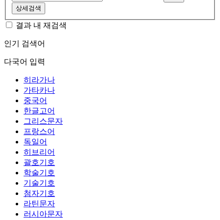
상세검색
결과 내 재검색
인기 검색어
다국어 입력
히라가나
가타카나
중국어
한글고어
그리스문자
프랑스어
독일어
히브리어
괄호기호
학술기호
기술기호
첨자기호
라틴문자
러시아문자