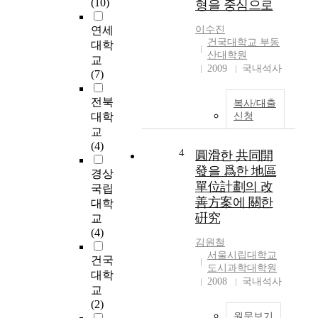
(10)
형을 중심으로
p
m
연세
이수진
e
건국대학교 부동
대학
n
산대학원
교
t
2009
국내석사
(7)
s
h
전북
복사/대출
a
대학
신청
v
교
e
(4)
c
4
圓滑한 共同開
a
發을 爲한 地區
경상
u
單位計劃의 改
국립
s
善方案에 關한
대학
e
硏究
교
d
(4)
m
김원철
a
서울시립대학교
건국
n
도시과학대학원
대학
y
2008
국내석사
교
s
(2)
i
원문보기