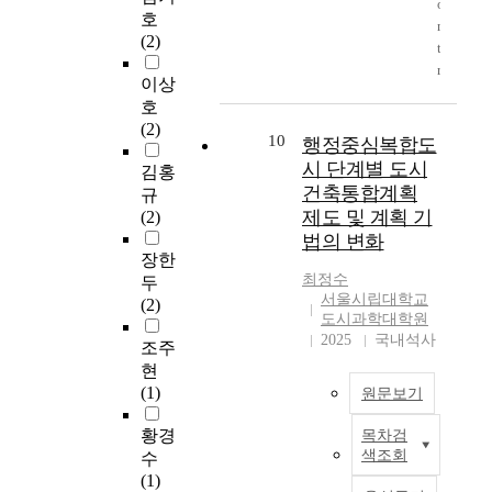
e
o
해 수립되므로 반드시
r
호
있
용
m
n
상위계획 내용과 정합
.
(2)
고
을
s
t
성 유지가 필요한 하위
T
,
권
a
r
계획이며, 일반도시계
h
이상
계
장
n
i
획에서 정할 수 없는
e
호
획
하
d
b
사항을 반영하는 구체
r
(2)
수
고
b
u
적인 특수계획이다. 또
e
10
행정중심복합도
립
있
e
t
한, 보편적이고 획일적
f
시 단계별 도시
김홍
지
으
t
e
인 건축행위를 제한하
o
건축통합계획
규
침
나
t
d
는 일반도시계획에 비
r
제도 및 계획 기
(2)
의
이
e
-
해 필지.가구.획지 단
e
법의 변화
동
러
r
a
위별로 차등을 주어 다
,
장한
일
한
m
c
양한 건축행위를 유도
n
최정수
두
적
제
e
c
할 수 있는 입체적인
e
서울시립대학교
(2)
용
도
n
e
계획이며, 다른 도시계
w
도시과학대학원
으
의
t
p
획과 연계하여 계획이
c
2025
국내석사
조주
로
활
p
t
가능하다. 본 연구는
i
현
인
용
l
a
2000년 7월 15일 이전
t
(1)
원문보기
해
도
a
n
의 도시설계, 상세계획
y
주
가
n
c
으로 이미 결정되어진
m
황경
목차검
변
높
행
i
e
계획내용과 지침, 운영
a
색조회
수
지
지
정
n
s
방안에 대한 내용적인
n
(1)
역
않
중
o
y
분석을 통하여, 2000
a