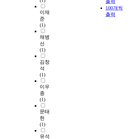
(1)
적
적
출력
력
l
s
건축선.지붕 등과 관련
l
인
인
100개씩
을
a
,
하여 분석하였다. 가로
l
이재
계
기
출력
강
n
w
변에 연접한 자치구의
e
준
획
법
화
a
h
중심지 위계가 같은 계
d
(1)
안
의
하
r
i
획구역을 가지고 있는
2
이
적
기
e
c
등촌삼거리.목동사거
n
채병
작
용
위
s
h
리.경인고속국도 주변
d
선
성
이
해
t
g
계획구역에 대해서 살
D
(1)
되
필
대
u
o
펴보면, 가로를 사이에
i
고
요
규
d
t
두고 두 자치구의 공공
s
김창
있
하
모
i
a
공지에 대한 내용 및
t
석
다
다
국
e
d
최고높이 등에서 차이
r
(1)
는
는
책
d
o
를 보여주고 있다. 등
i
문
문
사
b
p
촌삼거리는 건축지정
c
이우
제
제
업
y
t
선과 건축한계선이라
t
종
의
의
으
s
e
는 건축선 지정 목적의
U
(1)
식
식
로
e
d
차이와 공공공지의 유.
n
에
에
조
l
i
무에 따라 추후 건축행
i
문태
서
서
성
e
n
위시 건축물 형태 및
t
헌
시
출
되
c
2
가로환경의 상이함을
P
(1)
작
발
어
t
0
예상할 수 있다. 목동
l
하
하
왔
i
0
사거리의 경우, 최고높
a
유석
였
였
다
n
3