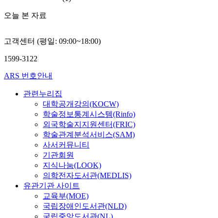
획
단
계
e
b
차이 - 도시기반시설
i
내
순
획
오늘 본 자료
d
o
로서의 공공공지의 계
c
용
한
기
o
t
획의 유.무 및 규제.권
h
을
평
법
n
h
장에 따른 차이 - 건축
c
고객센터 (평일: 09:00~18:00)
분
면
의
t
t
물의 최고높이와 용적
a
석
적
변
h
o
률의 차이에서 오는 건
n
1599-3122
함
계
화
e
r
축물의 규모의 상이함
e
으
획
특
t
e
- 다른 목적의 건축선
s
ARS 번호안내
로
수
성
y
a
지정을 통한 향후 건축
t
앞
립
을
p
관련누리집
l
물의 형태의 차이 - 행
a
으
이
도
e
i
대학공개강의(KOCW)
정 자치구간의 통합.연
b
로
아
출
s
z
계하는 지구단위계획
l
학술정보통계시스템(Rinfo)
운
닌
하
o
e
통합재정비 운영 방안
i
외국학술지지원센터(FRIC)
영
건
는
f
t
필요 - 건축행위시 건
s
학술관계분석서비스(SAM)
되
축
것
d
h
축선, 공공공지 등의
h
사서커뮤니티
어
물
으
i
e
확보.사용과 관련한 조
a
기관회원
질
의
로
s
c
사 및 관리 필요 쾌적
n
지식나눔(LOOK)
공
용
,
t
i
한 가로경관 조성을 위
d
의학전자도서관(MEDLIS)
동
도
이
r
t
한 지구단위계획 계획
d
유관기관 사이트
주
와
를
i
y
요소의 제안은 다음과
e
교육부(MOE)
택
밀
위
c
p
같다. - 자치구별 지구
v
국립장애인도서관(NLD)
지
도
해
t
l
단위계획 계획구역의
e
국립중앙도서관(NL)
구
등