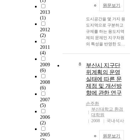
(1)
m
계
는
원문보기
a
획
도
2013
g
이
시
(1)
도시공간을 몇 가지 용
e
종
계
도지역으로 구분하고
w
2012
세
획
규제를 하는 용도지역
h
(2)
분
기
제의 문제인 지구차원
i
화
법
의 특성을 반영한 도시
l
2011
과
의
환경의 조성을 위해 건
e
(4)
정
적
축법 제8조의 2 ‘도심
h
을
용
부내의 건축물에 대한
a
8
2009
부산시 지구단
통
이
특례’ 규정이 신설되
v
(6)
위계획의 운영
한
필
면서 건축법내 도시설
i
실태에 따른 문
구
요
계제도가 출발하게 된
n
2008
제점 및 개선방
역
하
(6)
다. 이후 서울 도심구
g
향에 관한 연구
지
고
역의 도시설계를 실시
b
정
,
2007
하고, 도시계획법내 상
e
손주환
결
관
(5)
세계획 제도를 별도 운
e
부산대학교 환경
정
련
영하게 된다. 1992년
n
대학원
2006
에
법
도시계획법이 개정되
s
2008
국내석사
(2)
치
률
고 16개 도시설계지구
p
우
및
를 지정하고 1998년 6
o
2005
쳐
지
원문보기
월 71개 지구가 추가
r