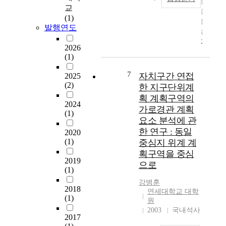
본
참
e
교
논
여
n
(1)
문
를
t
발행연도
은
기
a
2
반
l
2026
0
으
d
(1)
0
로
a
1
도
7
자치구간 연접
m
2025
년
시
(2)
a
한 지구단위계
5
재
g
획 계획구역의
월
생
2024
e
가로경관 계획
에
활
(1)
a
요소 분석에 관
시
성
n
한 연구 : 동일
2020
행
화
d
(1)
중심지 위계 계
된
효
s
획구역을 중심
공
과
c
2019
동
를
으로
e
(1)
주
발
n
강병훈
택
휘
i
2018
연세대학교 대학
지
하
c
(1)
원
구
도
d
2003
국내석사
단
록
a
2017
위
하