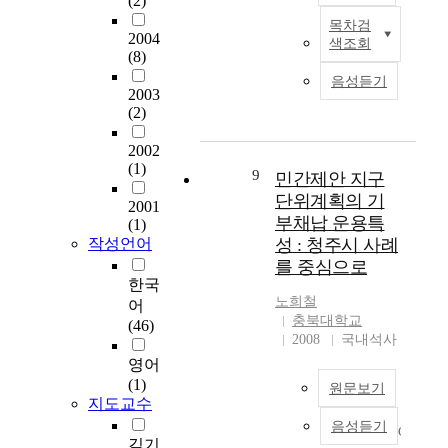
(2)
있
침
로 지정되어 총 87개
a
목차검
어
에
I
지구에 이르게 된다.
d
2004
색조회
계
서
n
‘지구단위 계획’은 종
i
(8)
획
는
t
전의 건축법에 의한
c
음성듣기
내
도
h
‘도시설계’와 도시계
a
2003
용
시
i
(2)
획법에 의한 ‘상세계
l
의
재
s
획’을 통합하면서 생
l
중
생
2002
r
긴 제도이며, 지구단위
y
요
사
(1)
e
계획은 도시내 일정구
p
9
민간제안 지구
성
업
p
역을 대상으로 인간과
r
단위계획의 기
2001
이
계
o
자연이 공존하는 환경
o
부채납 운용특
(1)
형
획
r
친화적 도시환경을 조
g
작성언어
성 : 청주시 사례
식
수
t
성하고 지속가능한 도
r
를 중심으로
적
립
,
시개발 또는 도시관리
e
한국
통
시
t
가 가능하도록 하기 위
s
노희철
어
과
지
h
한 계획으로 도시계획
s
충북대학교
(46)
의
구
e
및 관련계획의 취지를
e
2008
국내석사
례
단
p
살려 토지이용을 구체
d
영어
로
위
r
화.합리화하는 계획이
s
(1)
인
계
원문보기
o
다. 일반적으로 지구단
o
지도교수
식
획
b
위계획이 가지는 특성
f
음성듣기
되
의
l
C
은 도시계획절차를 통
a
김기
어
활