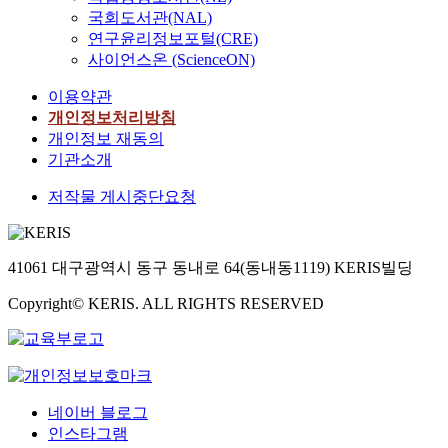
대
u
a
중심지 위계는 동일하
l
국회도서관(NAL)
단
세
표
n
n
게 설정되어 있지만,
o
연구윤리정보포털(CRE)
위
부
생
i
s
각 자치구들간의 통일
p
사이언스온 (ScienceON)
계
적
활
t
a
되지 않은 접근방식으
d
획
인
권
s
n
로 인한 쾌적한 가로경
e
이용약관
의
도
별
p
d
관 형성 차이를 극복해
t
개인정보처리방침
바
시
제
l
t
야할 필요 - 시가지 정
a
개인정보 재동의
람
의
도
a
o
비나 기타의 목적으로
i
기관소개
직
경
변
n
i
자치구 지구단위계획
l
한
관
화
o
n
수립시 연접한 타 자치
e
저작물 게시중단요청
개
과
요
f
c
구와의 관계를 고려한
d
선
미
소
t
r
관리 방안 필요 - 가로
p
방
관
를
h
e
변에 연접한 타 자치구
l
향
개
도
e
a
와의 관계를 고려한,
a
41061 대구광역시 동구 동내로 64(동내동1119) KERIS빌딩
을
선
출
c
s
쾌적한 가로경관의 유
n
모
과
하
Copyright© KERIS. ALL RIGHTS RESERVED
i
e
도를 위해 해당 자치구
a
색
함
여
t
i
들을 통합.연계하는 지
c
하
께
생
y
t
구단위계획 통합재정
c
는
주
활
o
s
비 운영 방안 필요 - 공
o
것
민
권
f
e
개공지, 전면공지, 대
r
이
에
별
B
f
지내 조경 등의 계획요
d
네이버 블로그
라
의
계
u
f
소 적용시 합리적인 인
i
인스타그램
할
한
획
s
e
센티브의 제공등에 의
n