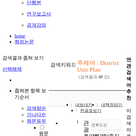
단행본
연구보고서
공개강의
home
학위논문
검색결과 좁혀 보기
연
주제어 : District
검색키워드
관
Unit Plan
선택해제
검
(검색결과
48
건)
색
어
좁혀본 항목 보
추
기순서
천
내보내기
내책장담기
검색량순
이
한글로보기
가나다순
검
원문유무
1
관
색
정확도순
광
어
원문
내림차순