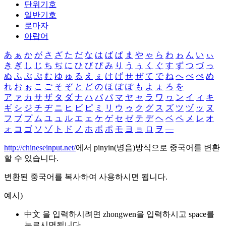
단위기호
일반기호
로마자
아랍어
あ
ぁ
か
が
さ
ざ
た
だ
な
は
ば
ぱ
ま
や
ゃ
ら
わ
ゎ
ん
い
ぃ
き
ぎ
し
じ
ち
ぢ
に
ひ
び
ぴ
み
り
う
ぅ
く
ぐ
す
ず
つ
づ
っ
ぬ
ふ
ぶ
ぷ
む
ゆ
ゅ
る
え
ぇ
け
げ
せ
ぜ
て
で
ね
へ
べ
ぺ
め
れ
お
ぉ
こ
ご
そ
ぞ
と
ど
の
ほ
ぼ
ぽ
も
よ
ょ
ろ
を
ア
ァ
カ
サ
ザ
タ
ダ
ナ
ハ
バ
パ
マ
ヤ
ャ
ラ
ワ
ヮ
ン
イ
ィ
キ
ギ
シ
ジ
チ
ヂ
ニ
ヒ
ビ
ピ
ミ
リ
ウ
ゥ
ク
グ
ス
ズ
ツ
ヅ
ッ
ヌ
フ
ブ
プ
ム
ユ
ュ
ル
エ
ェ
ケ
ゲ
セ
ゼ
テ
デ
ヘ
ベ
ペ
メ
レ
オ
ォ
コ
ゴ
ソ
ゾ
ト
ド
ノ
ホ
ボ
ポ
モ
ヨ
ョ
ロ
ヲ
―
http://chineseinput.net/
에서 pinyin(병음)방식으로 중국어를 변환
할 수 있습니다.
변환된 중국어를 복사하여 사용하시면 됩니다.
예시)
中文 을 입력하시려면
zhongwen
을 입력하시고 space를
누르시면됩니다.