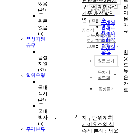
휴양형 제2종지
로
정확도
있음
많
구단위계획수립
순
(43)
10개씩 출력
내림차순
이
기준 개선방안
인기도
본
연구
순
조회
원문
10개씩
자
연도순
없음
출력
공정식
료
제목순
(5)
20개씩
서울시립대학교
음성지원
저자순
도시과학대학원
출력
유무
발행기
2008
국내석사
30개씩
관순
활
출력
음성
용
50개씩
원문보기
지원
도
출력
(35)
높
100개씩
목차검
T
학위유형
은
색조회
출력
h
자
e
국내
음성듣기
료
s
석사
m
(43)
a
l
국내
l
2
박사
지구단위계획
-
(5)
제어요소의 실
s
주제분류
증적 분석 : 서울