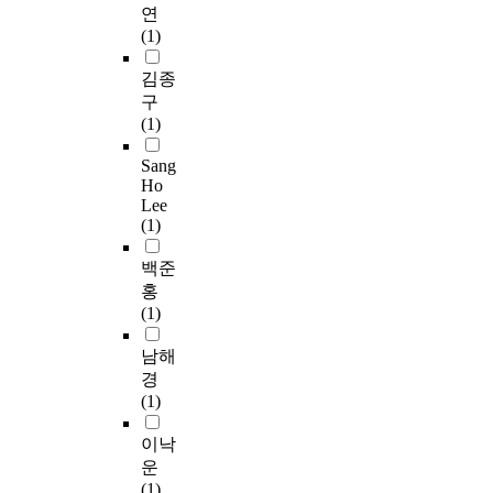
이는 자치구간 서로 같
n
연
다
다
.
g
,
은 계획을 하고 있으
w
(1)
.
.
본
t
i
나, 건축선 지정 목적
a
연
연
y
s
의 차이와 건축선 후퇴
s
김종
구
이
구
p
b
길이가 3m, 2m로 상이
i
구
의
를
는
a
e
하므로 가로경관상의
n
(1)
목
위
행
l
c
차이를 보여준다. 경인
s
적
하
정
c
o
고속국도의 경우는 가
t
Sang
은
여
중
a
m
장 많은 차이를 보여주
i
Ho
공
토
심
s
i
는데, 강서구의 경우
t
Lee
동
지
복
e
n
최고높이 28∼35m, 용
u
(1)
주
이
합
l
g
적률 300∼350%이며,
t
택
용
도
o
a
양천구의 경우 최고높
i
백준
지
의
시
c
t
이 40∼60m, 용적률
o
홍
구
합
의
a
y
400∼480%로 계획되
n
(1)
단
리
발
t
p
어 있다. 자치구간 가
a
위
화
전
i
i
로변에 연접한 지구단
l
남해
계
를
단
o
c
위계획 내용의 문제점
i
경
획
도
계
n
a
은 다음과 같다. - 도시
z
(1)
지
모
별
s
l
의 아이텐티티를 반영
e
침
하
제
b
w
할 수 없는 계획 - 가구
d
이낙
의
고
도
a
a
및 획지의 규모와 조성
w
운
계
,
·
s
y
과 관련한 공동건축의
h
(1)