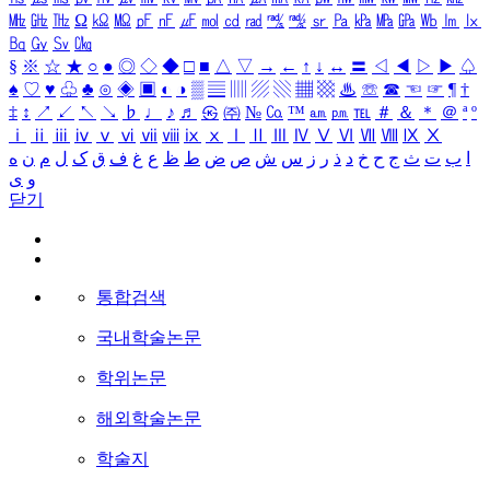
㎒
㎓
㎔
Ω
㏀
㏁
㎊
㎋
㎌
㏖
㏅
㎭
㎮
㎯
㏛
㎩
㎪
㎫
㎬
㏝
㏐
㏓
㏃
㏉
㏜
㏆
§
※
☆
★
○
●
◎
◇
◆
□
■
△
▽
→
←
↑
↓
↔
〓
◁
◀
▷
▶
♤
♠
♡
♥
♧
♣
⊙
◈
▣
◐
◑
▒
▤
▥
▨
▧
▦
▩
♨
☏
☎
☜
☞
¶
†
‡
↕
↗
↙
↖
↘
♭
♩
♪
♬
㉿
㈜
№
㏇
™
㏂
㏘
℡
＃
＆
＊
＠
ª
º
ⅰ
ⅱ
ⅲ
ⅳ
ⅴ
ⅵ
ⅶ
ⅷ
ⅸ
ⅹ
Ⅰ
Ⅱ
Ⅲ
Ⅳ
Ⅴ
Ⅵ
Ⅶ
Ⅷ
Ⅸ
Ⅹ
ا
ب
ت
ث
ج
ح
خ
د
ذ
ر
ز
س
ش
ص
ض
ط
ظ
ع
غ
ف
ق
ک
ل
م
ن
ه
و
ی
닫기
통합검색
국내학술논문
학위논문
해외학술논문
학술지