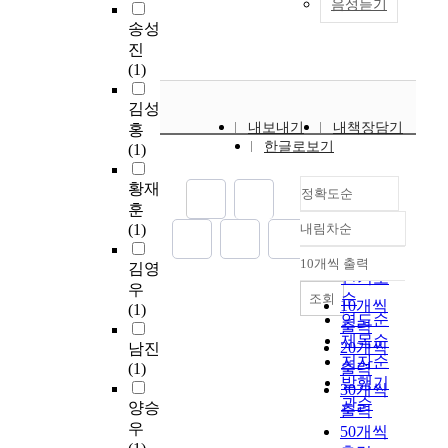
음성듣기
특
아
심
p
s
년 2월의 도시계획법
g
송성
성
도
복
e
t
개정으로 통합한 ‘지
e
진
을
시
합
r
e
구단위계획’의 자치구
m
(1)
반
재
도
a
m
별 계획 수립 내용을
e
영
생
시
t
i
분석하고, 가로변에 연
n
김성
하
사
는
i
n
접한 자치구들의 가로
t
내보내기
내책장담기
홍
는
업
국
n
d
경관 계획요소의 문제
p
한글로보기
(1)
기
의
토
g
i
점을 도출하여 해결방
l
존
활
를
d
s
안을 모색하는 것을 목
a
황재
의
성
정확도순
균
i
t
적으로 한다. 지구단위
n
훈
취
화
형
s
r
계획 수립기준 중에서
n
(1)
내림차순
지
를
있
정확도
t
i
거주환경 및 가로환경
i
를
위
게
r
순
c
의 개선을 위한 경관계
n
10개씩 출력
김영
내림차순
살
하
발
i
t
획 요소들은 도시기반
인기도
g
우
리
여
전
c
u
시설의 배치와 규모와
m
순
조회
10개씩
(1)
지
체
시
t
n
관련한 공공공지, 녹지
e
연도순
출력
못
계
키
u
i
등이며, 가구 및 획지
t
제목순
20개씩
남진
한
적
고
n
t
의 규모와 조성과 관련
h
저자순
(1)
출력
천
이
국
i
p
한 공동건축을 추출하
o
발행기
30개씩
편
고
가
t
l
며, 건축물의 용적률,
d
관순
양승
출력
일
계
경
s
a
최고층수및 최고높이,
c
우
50개씩
률
획
쟁
p
n
기타 배치.형태.색채.
a