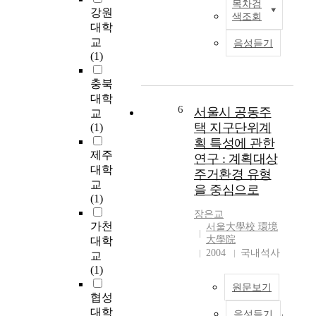
목차검
본
강원
n
색조회
연
f
대학
구
r
교
음성듣기
는
a
(1)
도
s
시
t
충북
재
r
대학
생
6
서울시 공동주
u
교
사
c
택 지구단위계
(1)
업
t
획 특성에 관한
의
u
제주
연구 : 계획대상
취
r
대학
주거환경 유형
지
e
교
을 중심으로
를
,
(1)
고
e
장은교
려
n
가천
서울大學校 環境
했
v
大學院
대학
을
i
2004
국내석사
교
때
r
(1)
,
o
원문보기
주
n
협성
민
m
대학
음성듣기