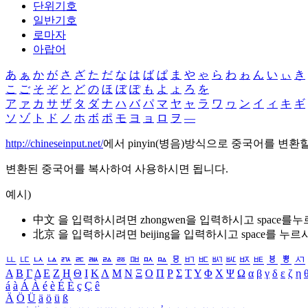
단위기호
일반기호
로마자
아랍어
あ
ぁ
か
が
さ
ざ
た
だ
な
は
ば
ぱ
ま
や
ゃ
ら
わ
ゎ
ん
い
ぃ
き
こ
ご
そ
ぞ
と
ど
の
ほ
ぼ
ぽ
も
よ
ょ
ろ
を
ア
ァ
カ
サ
ザ
タ
ダ
ナ
ハ
バ
パ
マ
ヤ
ャ
ラ
ワ
ヮ
ン
イ
ィ
キ
ギ
ソ
ゾ
ト
ド
ノ
ホ
ボ
ポ
モ
ヨ
ョ
ロ
ヲ
―
http://chineseinput.net/
에서 pinyin(병음)방식으로 중국어를 변환
변환된 중국어를 복사하여 사용하시면 됩니다.
예시)
中文 을 입력하시려면
zhongwen
을 입력하시고 space를
北京 을 입력하시려면
beijing
을 입력하시고 space를 누르
ㅥ
ㅦ
ㅧ
ㅨ
ㅩ
ㅪ
ㅫ
ㅬ
ㅭ
ㅮ
ㅯ
ㅰ
ㅱ
ㅲ
ㅳ
ㅴ
ㅵ
ㅶ
ㅷ
ㅸ
ㅹ
ㅺ
Α
Β
Γ
Δ
Ε
Ζ
Η
Θ
Ι
Κ
Λ
Μ
Ν
Ξ
Ο
Π
Ρ
Σ
Τ
Υ
Φ
Χ
Ψ
Ω
α
β
γ
δ
ε
ζ
η
á
à
Á
À
é
è
É
È
ç
Ç
ê
Ä
Ö
Ü
ä
ö
ü
ß