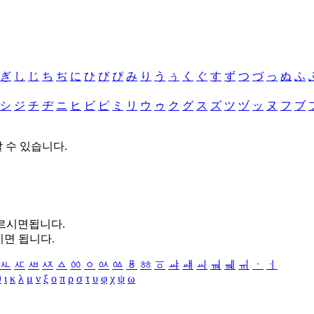
ぎ
し
じ
ち
ぢ
に
ひ
び
ぴ
み
り
う
ぅ
く
ぐ
す
ず
つ
づ
っ
ぬ
ふ
シ
ジ
チ
ヂ
ニ
ヒ
ビ
ピ
ミ
リ
ウ
ゥ
ク
グ
ス
ズ
ツ
ヅ
ッ
ヌ
フ
ブ
할 수 있습니다.
누르시면됩니다.
시면 됩니다.
ㅻ
ㅼ
ㅽ
ㅾ
ㅿ
ㆀ
ㆁ
ㆂ
ㆃ
ㆄ
ㆅ
ㆆ
ㆇ
ㆈ
ㆉ
ㆊ
ㆋ
ㆌ
ㆍ
ㆎ
θ
ι
κ
λ
μ
ν
ξ
ο
π
ρ
σ
τ
υ
φ
χ
ψ
ω