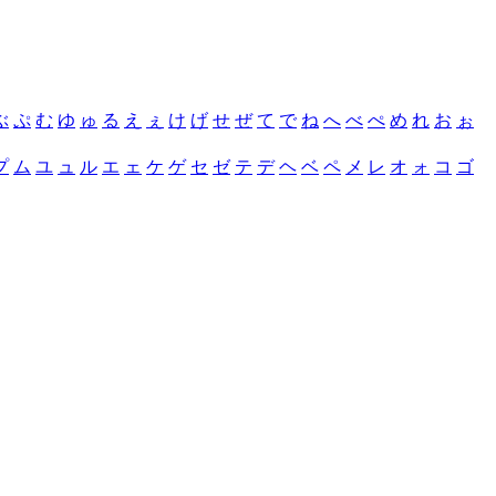
ぶ
ぷ
む
ゆ
ゅ
る
え
ぇ
け
げ
せ
ぜ
て
で
ね
へ
べ
ぺ
め
れ
お
ぉ
プ
ム
ユ
ュ
ル
エ
ェ
ケ
ゲ
セ
ゼ
テ
デ
ヘ
ベ
ペ
メ
レ
オ
ォ
コ
ゴ