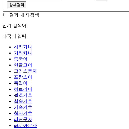
상세검색
결과 내 재검색
인기 검색어
다국어 입력
히라가나
가타카나
중국어
한글고어
그리스문자
프랑스어
독일어
히브리어
괄호기호
학술기호
기술기호
첨자기호
라틴문자
러시아문자