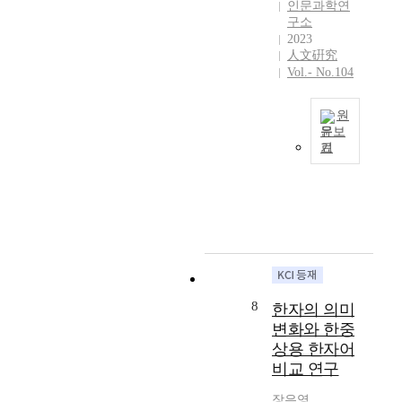
r
r
n
인문과학연
의
n
rather than
i
y
p
구소
내
d
conservative
p
o
2023
r
용
c
nature of Korean
人文硏究
t
f
o
등
o
Rendering of
Vol.- No.104
i
S
d
에
u
Chinese
o
h
u
대
n
characters. The
n
i
c
원
해
t
total number of
a
n
i
문보
심
r
Chinese
b
j
n
기
층
T
i
characters found
o
a
g
적
h
e
in
u
j
a
인
e
s
『Tonghakgyeon
t
e
r
접
p
a
gpyeon』 for first
t
o
e
근
u
n
learning is one
h
n
a
이
r
d
thousand two
e
i
s
미
p
s
hundred forty
m
n
i
비
o
u
four ideograph.
e
d
n
했
s
c
Korean
8
a
한자의 의미
e
I
다
e
h
Rendering of
n
t
n
변화와 한중
.
o
r
Chinese
i
a
d
상용 한자어
이
f
e
characters in
n
i
i
비교 연구
러
t
c
『Tonghakgyeon
g
l
a
한
h
o
gpyeon』 which
o
t
d
장은영