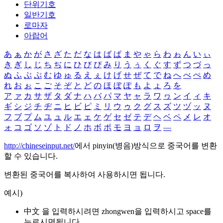
단위기호
일반기호
로마자
아랍어
あ
ぁ
か
が
さ
ざ
た
だ
な
は
ば
ぱ
ま
や
ゃ
ら
わ
ゎ
ん
い
ぃ
き
ぎ
し
じ
ち
ぢ
に
ひ
び
ぴ
み
り
う
ぅ
く
ぐ
す
ず
つ
づ
っ
ぬ
ふ
ぶ
ぷ
む
ゆ
ゅ
る
え
ぇ
け
げ
せ
ぜ
て
で
ね
へ
べ
ぺ
め
れ
お
ぉ
こ
ご
そ
ぞ
と
ど
の
ほ
ぼ
ぽ
も
よ
ょ
ろ
を
ア
ァ
カ
サ
ザ
タ
ダ
ナ
ハ
バ
パ
マ
ヤ
ャ
ラ
ワ
ヮ
ン
イ
ィ
キ
ギ
シ
ジ
チ
ヂ
ニ
ヒ
ビ
ピ
ミ
リ
ウ
ゥ
ク
グ
ス
ズ
ツ
ヅ
ッ
ヌ
フ
ブ
プ
ム
ユ
ュ
ル
エ
ェ
ケ
ゲ
セ
ゼ
テ
デ
ヘ
ベ
ペ
メ
レ
オ
ォ
コ
ゴ
ソ
ゾ
ト
ド
ノ
ホ
ボ
ポ
モ
ヨ
ョ
ロ
ヲ
―
http://chineseinput.net/
에서 pinyin(병음)방식으로 중국어를 변환
할 수 있습니다.
변환된 중국어를 복사하여 사용하시면 됩니다.
예시)
中文 을 입력하시려면
zhongwen
을 입력하시고 space를
누르시면됩니다.