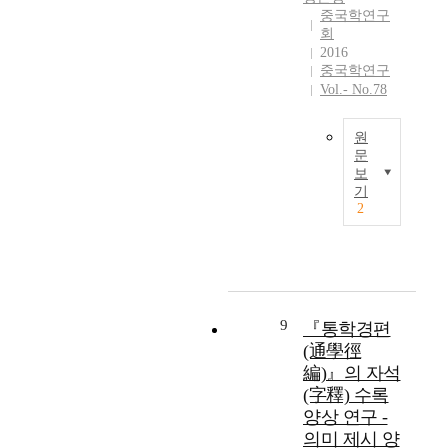
핵
i
g
are not plural
f
o
중국학연구
e
심
s
n
Korean
회
C
u
u
주
s
i
Rendering of
2016
h
n
r
제
t
t
Chinese
중국학연구
i
d
a
는
u
i
Vol.- No.78
characters but all
n
e
b
여
d
o
singular Korean
e
r
i
태
y
n
Rendering of
s
s
d
원
학
i
h
Chinese
e
t
문
a
계
s
a
characters. also
보
c
a
f
에
I
t
s
『Tonghakgyeon
기
h
n
o
서
n
o
p
2
gpyeon』(1921)
a
d
r
논
t
i
r
has Japanese
r
t
m
의
h
d
o
language spell
a
h
a
된
i
e
d
write meaning
c
e
k
적
s
n
u
and sound of
t
c
i
이
p
t
c
Chinese character
e
h
n
거
a
i
9
『통학경편
e
separately from
r
a
s
의
p
f
d
(通學徑
『Tonghakgyeon
.
r
h
없
e
y
d
gpyeon』(1916).
編)』의 자석
I
a
i
었
r
t
i
this added easy
(字釋) 수록
i
c
p
다
s
h
v
nature of learn. In
n
양상 연구 -
t
o
.
e
e
e
addition,
t
e
f
의미 제시 양
본
l
p
r