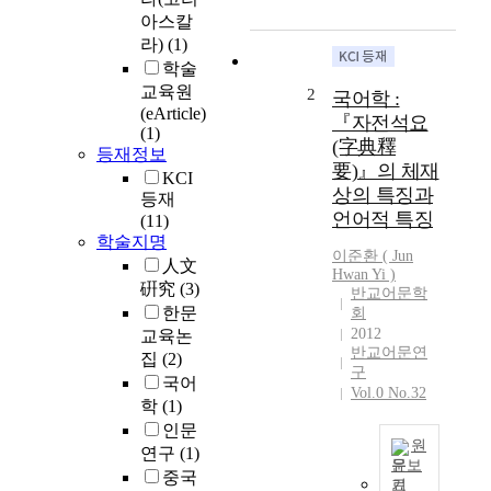
이
아스칼
자
라)
(1)
국
학술
어
교육원
2
국어학 :
학
(eArticle)
『자전석요
자
(1)
(字典釋
인
등재정보
要)』의 체재
지
KCI
상의 특징과
석
등재
영
언어적 특징
(11)
이
학술지명
이준환 ( Jun
편
人文
Hwan Yi )
찬
硏究
(3)
반교어문학
한
한문
회
『
2012
교육논
자
반교어문연
집
(2)
전
구
국어
석
Vol.0 No.32
학
(1)
요
인문
』
원
연구
(1)
는
문보
중국
애
기