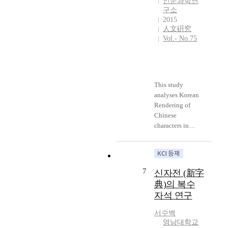
인문과학연
l
p
t
e
판
구소
y
l
h
l
본
2015
r
a
o
y
人文硏究
별
e
n
d
t
Vol.- No.75
로
c
a
a
o
발
o
t
n
g
생
g
i
d
o
한
n
o
C
a
자
i
This study
n
h
n
전
z
analyses Korean
o
i
d
의
e
Rendering of
f
n
w
체
d
Chinese
C
e
h
재
f
characters in
h
s
o
변
o
『Tong
i
e
w
화
r
hakgyeongpyeon
n
v
a
,
a
』(1921) Chinese
e
o
s
구
l
characters first
s
c
t
7
성
신자전 (新字
l
learning book
e
a
h
요
典)의 복수
a
before not study.
d
b
e
소
자석 연구
g
『Tonghakgyeon
e
u
m
별
e
gpyeon』 is
s
l
a
변
서수백
s
shown renewing
c
a
i
영남대학교
화
a
nature and utility