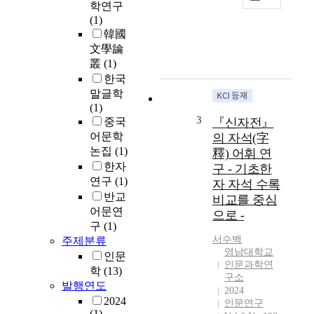
T
학연구
국
h
(1)
계
e
韓國
몽
a
文學論
기
i
를
叢
(1)
m
대
한국
o
표
말글학
f
하
(1)
t
는
3
중국
『신자전』
h
한
어문학
의 자석(字
i
자
논집
(1)
釋) 어휘 연
s
자
한자
구 - 기초한
p
전
연구
(1)
자 자석 수록
a
중
반교
p
비교를 중심
의
어문연
e
으로 -
하
구
(1)
r
나
서수백
i
주제분류
로
영남대학교
s
인문
,
인문과학연
t
학
(13)
근
구소
o
발행연도
대
2024
s
2024
국
인문연구
t
(1)