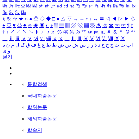
㎒
㎓
㎔
Ω
㏀
㏁
㎊
㎋
㎌
㏖
㏅
㎭
㎮
㎯
㏛
㎩
㎪
㎫
㎬
㏝
㏐
㏓
㏃
㏉
㏜
㏆
§
※
☆
★
○
●
◎
◇
◆
□
■
△
▽
→
←
↑
↓
↔
〓
◁
◀
▷
▶
♤
♠
♡
♥
♧
♣
⊙
◈
▣
◐
◑
▒
▤
▥
▨
▧
▦
▩
♨
☏
☎
☜
☞
¶
†
‡
↕
↗
↙
↖
↘
♭
♩
♪
♬
㉿
㈜
№
㏇
™
㏂
㏘
℡
＃
＆
＊
＠
ª
º
ⅰ
ⅱ
ⅲ
ⅳ
ⅴ
ⅵ
ⅶ
ⅷ
ⅸ
ⅹ
Ⅰ
Ⅱ
Ⅲ
Ⅳ
Ⅴ
Ⅵ
Ⅶ
Ⅷ
Ⅸ
Ⅹ
ا
ب
ت
ث
ج
ح
خ
د
ذ
ر
ز
س
ش
ص
ض
ط
ظ
ع
غ
ف
ق
ک
ل
م
ن
ه
و
ی
닫기
통합검색
국내학술논문
학위논문
해외학술논문
학술지