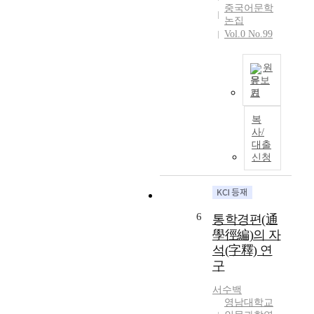
전
i
중국어문학
t
g
간
논집
o
,
o
행
Vol.0 No.99
n
S
f
의
a
i
C
구
r
원
n
h
체
y
문보
o
i
적
h
기
-
n
K
과
a
K
e
o
정
복
s
o
s
r
,
사/
b
r
e
e
자
대출
e
e
c
a
신청
전
e
a
h
n
의
n
n
a
‘
출
p
,
r
p
판
r
K
a
o
현
6
통학경편(通
e
o
c
t
황
v
學徑編)의 자
r
t
’
과
a
석(字釋) 연
e
e
i
현
l
구
a
r
s
존
e
n
s
l
실
n
서수백
e
m
i
태
t
영남대학교
x
e
k
,