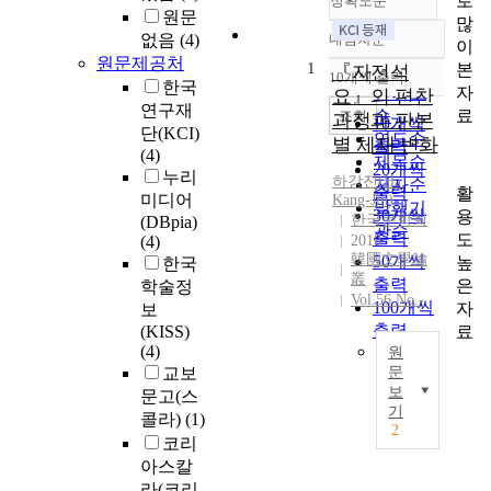
로
정확도순
원문
많
없음
(4)
내림차순
이
정확도
원문제공처
1
본
순
『자전석
10개씩 출력
내림차순
한국
자
인기도
요』의 편찬
연구재
료
순
조회
과정과 판본
10개씩
단(KCI)
연도순
별 체재 변화
출력
(4)
제목순
20개씩
누리
하강진(Ha,
저자순
출력
활
미디어
Kang-Jin)
발행기
30개씩
용
한국문학회
(DBpia)
관순
출력
도
(4)
2010
韓國文學論
50개씩
높
한국
叢
출력
은
학술정
Vol.56 No.-
100개씩
자
보
출력
료
(KISS)
(4)
원
교보
문
보
문고(스
개
기
콜라)
(1)
화
2
코리
사
아스칼
상
가
라(코리