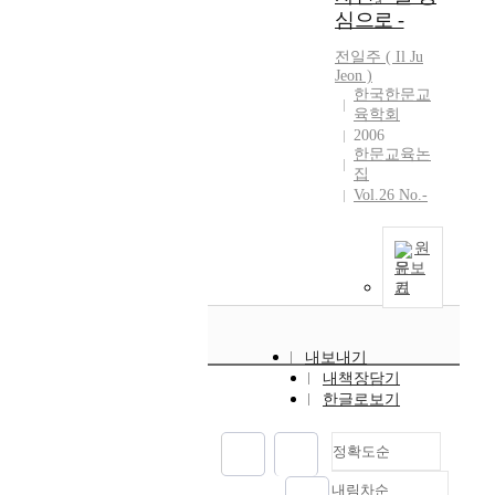
운
c
p
t
『통학경편(通學
심으로 -
o
i
g
결
t
a
i
徑 編)』(1921)을
n
n
u
론
e
t
m
전일주 ( Il Ju
대상으로 수록된
a
e
a
을
r
t
Jeon )
e
자석(字釋)의 특
b
s
g
도
s
한국한문교
e
s
징을 살펴본 것이
o
e
e
육학회
출
o
r
.
다. 전반적으로
u
c
f
2006
함
f
n
O
『통학경편』은
t
h
한문교육논
a
으
'
s
n
초학자용 한자학
집
t
a
m
로
z
a
t
습서라는 문헌의
Vol.26 No.-
h
r
i
써
i
n
h
편찬 취지를 적극
i
a
l
『
-
d
e
반영하고 있다.
s
c
y
원
자
b
c
b
『통학경편』에
b
t
-
문보
전
u
h
a
수록된 표제한자
o
e
i
기
석
(
a
s
수는 총 1,244자
o
r
s
요
子
r
i
로 『천자문』보
k
s
a
』
部
a
s
다 는 244자가 더
.
c
l
내보내기
문
)
c
o
많지만, 『훈몽자
J
o
s
내책장담기
헌
'
t
f
회』와 『신증유
a
l
o
한글로보기
연
a
e
a
합』에 비하면 3
j
l
l
구
n
r
c
분의 1일 정도에
e
e
i
의
d
i
정확도순
h
해당한다. 표제한
o
c
k
기
'
s
i
자의 자석은 모두
n
t
e
내림차순
초
s
t