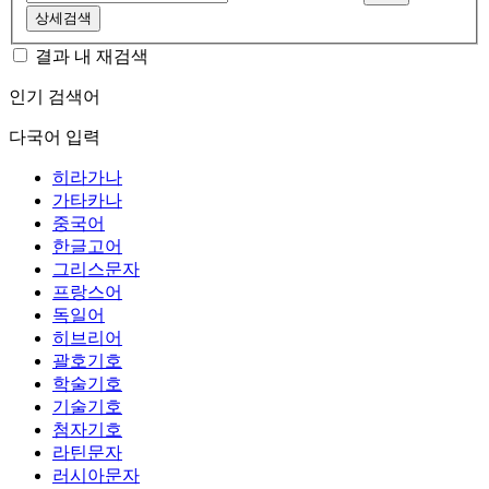
상세검색
결과 내 재검색
인기 검색어
다국어 입력
히라가나
가타카나
중국어
한글고어
그리스문자
프랑스어
독일어
히브리어
괄호기호
학술기호
기술기호
첨자기호
라틴문자
러시아문자