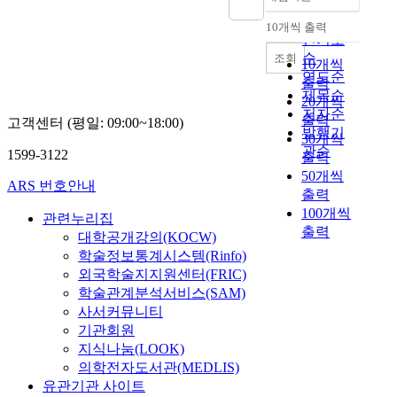
정확도
e
단자석(單字釋)
s
i
l
를
h
i
순
v
으로 제시되어 있
e
10개씩 출력
o
y
내림차순
마
i
c
e
인기도
고 복수자석이 제
o
n
t
련
-
s
m
순
조회
시된 표제한자는
k
o
10개씩
o
하
b
o
e
연도순
단 한 자(字)도 없
y
f
c
출력
고
u
f
n
다. 『통학경편』
제목순
o
S
o
20개씩
자
(
t
t
에 단자석으로 제
저자순
w
h
m
출력
했
示
고객센터 (평일: 09:00~18:00)
h
t
시된 표제한자 중
발행기
a
i
e
30개씩
다
部
e
h
에는 여타의 문헌
관순
s
n
f
1599-3122
출력
.
)
S
a
에는 복수자석으
p
j
r
1
'
50개씩
h
t
로 제시된 경우도
ARS 번호안내
u
a
o
9
i
출력
i
h
상당수 있어 자석
b
j
m
세
n
100개씩
n
a
관련누리집
자료마다 제1자
l
e
T
기
t
j
출력
s
대학공개강의(KOCW)
석의 제시가 차이
i
o
a
말
h
a
b
가 있음을 알 수
학술정보통계시스템(Rinfo)
s
n
m
독
e
j
e
있다. 『통학경
외국학술지지원센터(FRIC)
h
m
i
서
K
e
e
편』에서는 현실
학술관계분석서비스(SAM)
e
o
l
계
o
o
n
성과 실용성을 고
d
사서커뮤니티
r
f
층
r
n
a
려하여 초학자들
a
e
기관회원
a
이
e
(
c
이 한자를 이해하
c
e
m
지식나눔(LOOK)
재
a
1
c
고 익히는 데 용
c
m
i
의학전자도서관(MEDLIS)
편
n
9
u
이한 방식의 자석
o
p
l
유관기관 사이트
성
m
1
m
을 선택하여 제시