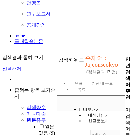
단행본
연구보고서
공개강의
home
국내학술논문
주제어 :
검색결과 좁혀 보기
연
검색키워드
Jajeonseokyo
관
선택해제
검
(검색결과
13
건)
색
무료
기관 내 무료
어
좁혀본 항목 보기순
유료
추
서
천
검색량순
이
내보내기
가나다순
내책장담기
검
원문유무
한글로보기
색
원문
어
있음
(9)