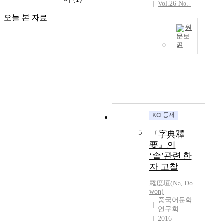
o
p
Vol.26 No.-
주
k
e
목
오늘 본 자료
y
r
받
원
o
i
아
문보
,
s
기
왔
T
f
t
다
h
o
o
.
e
c
e
하
n
u
x
지
e
s
a
만
c
i
m
그
e
n
i
가
s
g
n
자
s
o
e
5
『字典釋
전
i
n
t
要』의
을
t
t
h
집
‘솥’관련 한
y
h
e
필
자 고찰
o
e
m
한
f
f
e
羅度垣(Na, Do-
동
d
o
a
won)
기
i
중국어문학
r
n
,
c
연구회
m
i
자
t
2016
a
n