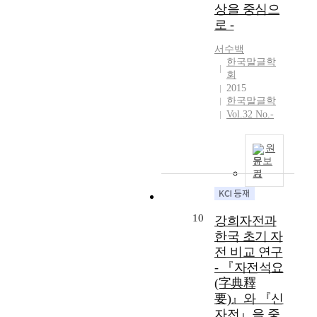
『Tonghakgyeon
e
r
i
상을 중심으
고
e
l
s
gpyeon』 has
n
i
r
로 -
를
c
u
e
dialect Korean
d
s
o
통
t
r
b
Rendering of
e
t
n
서수백
해
e
a
o
Chinese
d
i
한국말글학
c
현
d
l
o
characters of
회
o
c
a
존
t
C
k
Gyeongsangdo.
2015
v
s
m
하
h
h
s
『Tonghakgyeon
한국말글학
e
o
e
는
e
i
o
Vol.32 No.-
gpyeon』 has
r
f
f
판
2
n
n
many of the same
a
t
r
본
6
e
t
Korean
l
h
o
원
을
C
s
o
Rendering of
l
e
문보
m
실
h
e
o
Chinese
기
c
m
t
증
i
c
l
characters as
o
e
h
적
n
h
s
『Jajeonseokyo
m
a
e
으
e
a
s
』 dictionary of
p
n
10
A
강희자전과
로
s
r
i
Chinese
r
i
l
한국 초기 자
검
e
a
n
characters
e
n
t
토
c
전 비교 연구
c
c
published by Ji,
h
g
a
하
h
- 『자전석요
t
e
Seok-Yeong in
e
o
i
여
a
e
(字典釋
o
1909. 본고는 그
n
f
l
새
r
r
l
要)』와 『신
간에 연구되지 않
s
C
a
로
a
s
d
자전』을 중
았던 한자초학서
i
h
n