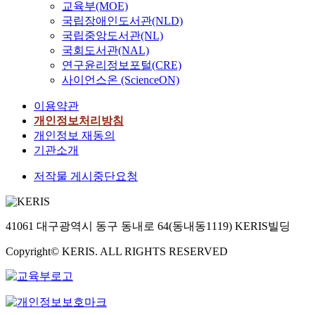
r
i
y
교육부(MOE)
되
o
5
u
하였다. 수록된
d
r
.
국립장애인도서관(NLD)
자
d
)
l
표제한자 수가 많
i
i
T
국
e
국립중앙도서관(NL)
.
a
지 않은 편이고,
n
c
h
가
r
국회도서관(NAL)
K
t
자석의 의미층위
g
a
i
의
n
연구윤리정보포털(CRE)
o
e
가 대 부분 하위
t
l
s
공
c
r
사이언스온 (ScienceON)
d
층위의 구체적인
o
l
w
식
o
e
t
양상을 띠고 있지
t
y
i
문
m
이용약관
a
h
만, 형태가 다른
r
.
l
체
m
개인정보처리방침
n
u
표제한자가 동일
a
T
l
로
o
개인정보 재동의
s
s
한 자석으로 제시
d
h
s
국
n
c
기관소개
f
된 이자동석(異字
i
e
h
한
C
h
a
同釋)이 113개 나
t
6
o
문
h
저작물 게시중단요청
o
r
타난다. 이자동석
i
2
w
혼
i
l
,
으로 제시된 표제
o
b
t
용
n
a
d
한자는 2자가 가
n
a
h
체
e
r
i
장 많고 3자, 4자
41061 대구광역시 동구 동내로 64(동내동1119) KERIS빌딩
a
s
a
가
s
L
v
에 해당하는 동일
l
i
t
등
e
e
e
Copyright© KERIS. ALL RIGHTS RESERVED
자석이 소수 있
C
c
c
장
c
e
r
다. 이자동석은
h
C
o
하
h
I
s
한자를 쉽게 이해
i
h
-
였
a
n
e
하고 기억할 수
n
i
e
다
r
-
b
있다는 장점은 있
e
n
x