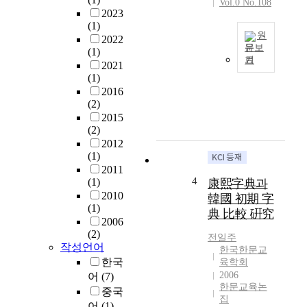
어
Vol.0 No.108
u
2023
의
d
(1)
발
원
y
2022
전
문보
c
(1)
단
기
h
2021
T
계
(1)
a
h
나
2016
r
e
근
(2)
a
p
대
2015
c
u
자
(2)
t
r
전
2012
e
p
의
(1)
r
o
성
2011
o
s
립
4
(1)
康熙字典과
f
e
을
2010
韓國 初期 字
J
o
연
(1)
典 比較 硏究
a
f
구
2006
j
t
(2)
하
전일주
e
h
작성언어
는
한국한문교
o
i
과
한국
육학회
n
s
정
2006
어
(7)
s
p
한문교육논
에
중국
e
a
집
서
어
(1)