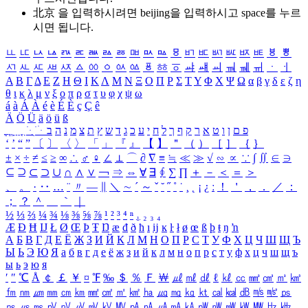
北京 을 입력하시려면
beijing
을 입력하시고 space를 누르
시면 됩니다.
ㅥ
ㅦ
ㅧ
ㅨ
ㅩ
ㅪ
ㅫ
ㅬ
ㅭ
ㅮ
ㅯ
ㅰ
ㅱ
ㅲ
ㅳ
ㅴ
ㅵ
ㅶ
ㅷ
ㅸ
ㅹ
ㅺ
ㅻ
ㅼ
ㅽ
ㅾ
ㅿ
ㆀ
ㆁ
ㆂ
ㆃ
ㆄ
ㆅ
ㆆ
ㆇ
ㆈ
ㆉ
ㆊ
ㆋ
ㆌ
ㆍ
ㆎ
Α
Β
Γ
Δ
Ε
Ζ
Η
Θ
Ι
Κ
Λ
Μ
Ν
Ξ
Ο
Π
Ρ
Σ
Τ
Υ
Φ
Χ
Ψ
Ω
α
β
γ
δ
ε
ζ
η
θ
ι
κ
λ
μ
ν
ξ
ο
π
ρ
σ
τ
υ
φ
χ
ψ
ω
á
à
Á
À
é
è
É
È
ç
Ç
ê
Ä
Ö
Ü
ä
ö
ü
ß
ְ
ֳ
ֲ
ֱ
ָ
ַ
ֵ
ֶ
ִ
ֹ
ּ
ֻ
ׂ
ׁ
ּ
ב
ה
נ
מ
צ
ת
ץ
ש
ד
ג
כ
ע
י
ח
ל
ך
ף
ק
ר
א
ט
ו
ן
ם
פ
‘
’
“
”
〔
〕
〈
〉
「
」
『
』
【
】
＂
（
）
［
］
｛
｝
±
×
÷
≠
≤
≥
∞
∴
♂
♀
∠
⊥
⌒
∂
∇
≡
≒
≪
≫
√
∽
∝
∵
∫
∬
∈
∋
⊆
⊇
⊂
⊃
∪
∩
∧
∨
￢
⇒
⇔
∀
∃
∮
∑
∏
＋
－
＜
＝
＞
、
。
·
‥
…
¨
〃
―
∥
＼
∼
´
～
ˇ
˘
˝
˚
˙
¸
˛
¡
¿
ː
！
＇
，
．
／
：
；
？
＾
＿
｀
｜
½
⅓
⅔
¼
¾
⅛
⅜
⅝
⅞
¹
²
³
⁴
ⁿ
₁
₂
₃
₄
Æ
Ð
Ħ
Ĳ
Ł
Ø
Œ
Þ
Ŧ
Ŋ
æ
đ
ð
ħ
ı
ĳ
ĸ
ŀ
ł
ø
œ
ß
þ
ŧ
ŋ
ŉ
А
Б
В
Г
Д
Е
Ё
Ж
З
И
Й
К
Л
М
Н
О
П
Р
С
Т
У
Ф
Х
Ц
Ч
Ш
Щ
Ъ
Ы
Ь
Э
Ю
Я
а
б
в
г
д
е
ё
ж
з
и
й
к
л
м
н
о
п
р
с
т
у
ф
х
ц
ч
ш
щ
ъ
ы
ь
э
ю
я
′
″
℃
Å
￠
￡
￥
¤
℉
‰
＄
％
Ｆ
￦
㎕
㎖
㎗
ℓ
㎘
㏄
㎣
㎤
㎥
㎦
㎙
㎚
㎛
㎜
㎝
㎞
㎟
㎠
㎡
㎢
㏊
㎍
㎎
㎏
㏏
㎈
㎉
㏈
㎧
㎨
㎰
㎱
㎲
㎳
㎴
㎵
㎶
㎷
㎸
㎹
㎀
㎁
㎂
㎃
㎄
㎺
㎻
㎽
㎾
㎿
㎐
㎑