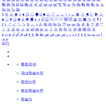
㎒
㎓
㎔
Ω
㏀
㏁
㎊
㎋
㎌
㏖
㏅
㎭
㎮
㎯
㏛
㎩
㎪
㎫
㎬
㏝
㏐
㏓
㏃
㏉
㏜
㏆
§
※
☆
★
○
●
◎
◇
◆
□
■
△
▽
→
←
↑
↓
↔
〓
◁
◀
▷
▶
♤
♠
♡
♥
♧
♣
⊙
◈
▣
◐
◑
▒
▤
▥
▨
▧
▦
▩
♨
☏
☎
☜
☞
¶
†
‡
↕
↗
↙
↖
↘
♭
♩
♪
♬
㉿
㈜
№
㏇
™
㏂
㏘
℡
＃
＆
＊
＠
ª
º
ⅰ
ⅱ
ⅲ
ⅳ
ⅴ
ⅵ
ⅶ
ⅷ
ⅸ
ⅹ
Ⅰ
Ⅱ
Ⅲ
Ⅳ
Ⅴ
Ⅵ
Ⅶ
Ⅷ
Ⅸ
Ⅹ
ا
ب
ت
ث
ج
ح
خ
د
ذ
ر
ز
س
ش
ص
ض
ط
ظ
ع
غ
ف
ق
ک
ل
م
ن
ه
و
ی
닫기
통합검색
국내학술논문
학위논문
해외학술논문
학술지