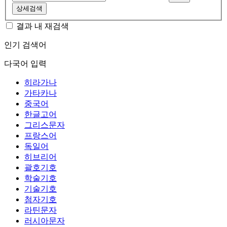
상세검색
결과 내 재검색
인기 검색어
다국어 입력
히라가나
가타카나
중국어
한글고어
그리스문자
프랑스어
독일어
히브리어
괄호기호
학술기호
기술기호
첨자기호
라틴문자
러시아문자