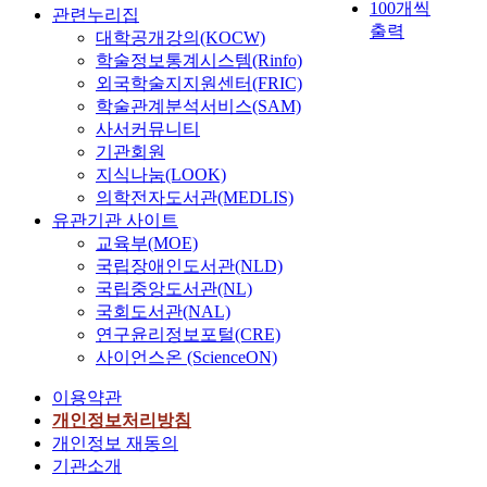
정
100개씩
카
관련누리집
대
에
출력
이
대학공개강의(KOCW)
한
서
(
학술정보통계시스템(Rinfo)
개
나
祇
외국학술지지원센터(FRIC)
념
타
園
학술관계분석서비스(SAM)
을
난
南
사서커뮤니티
정
詩
海
리
기관회원
作
,
하
지식나눔(LOOK)
의
1
고
의학전자도서관(MEDLIS)
중
6
그
유관기관 사이트
시
7
의
교육부(MOE)
로
6
의
부
국립장애인도서관(NLD)
~
를
터
국립중앙도서관(NL)
1
검
시
국회도서관(NAL)
7
토
작
연구윤리정보포털(CRE)
5
하
되
사이언스온 (ScienceON)
1
였
었
)
다
음
이용약관
의
.
에
개인정보처리방침
『
우
주
개인정보 재동의
시
선
목
기관소개
가
상
하