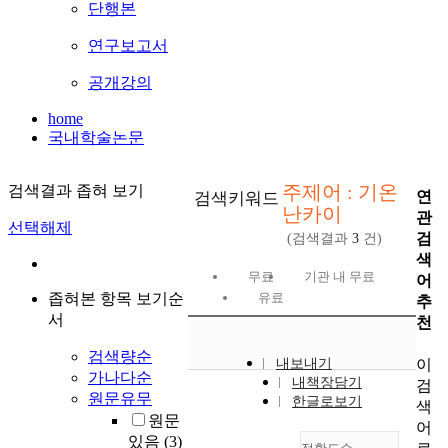
단행본
연구보고서
공개강의
home
국내학술논문
주제어 : 기온
검색결과 좁혀 보기
연
검색키워드
난카이
관
선택해제
검
(검색결과
3
건)
색
무료
기관 내 무료
어
좁혀본 항목 보기순
유료
추
서
천
검색량순
이
내보내기
가나다순
내책장담기
검
원문유무
한글로보기
색
원문
어
있음
(3)