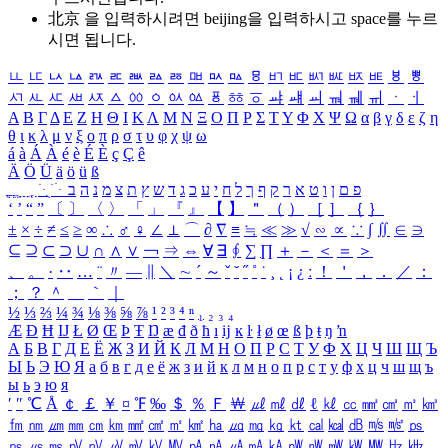
北京 을 입력하시려면
beijing
을 입력하시고 space를 누르
시면 됩니다.
ㅥ
ㅦ
ㅧ
ㅨ
ㅩ
ㅪ
ㅫ
ㅬ
ㅭ
ㅮ
ㅯ
ㅰ
ㅱ
ㅲ
ㅳ
ㅴ
ㅵ
ㅶ
ㅷ
ㅸ
ㅹ
ㅺ
ㅻ
ㅼ
ㅽ
ㅾ
ㅿ
ㆀ
ㆁ
ㆂ
ㆃ
ㆄ
ㆅ
ㆆ
ㆇ
ㆈ
ㆉ
ㆊ
ㆋ
ㆌ
ㆍ
ㆎ
Α
Β
Γ
Δ
Ε
Ζ
Η
Θ
Ι
Κ
Λ
Μ
Ν
Ξ
Ο
Π
Ρ
Σ
Τ
Υ
Φ
Χ
Ψ
Ω
α
β
γ
δ
ε
ζ
η
θ
ι
κ
λ
μ
ν
ξ
ο
π
ρ
σ
τ
υ
φ
χ
ψ
ω
á
à
Á
À
é
è
É
È
ç
Ç
ê
Ä
Ö
Ü
ä
ö
ü
ß
ְ
ֳ
ֲ
ֱ
ָ
ַ
ֵ
ֶ
ִ
ֹ
ּ
ֻ
ׂ
ׁ
ּ
ב
ה
נ
מ
צ
ת
ץ
ש
ד
ג
כ
ע
י
ח
ל
ך
ף
ק
ר
א
ט
ו
ן
ם
פ
‘
’
“
”
〔
〕
〈
〉
「
」
『
』
【
】
＂
（
）
［
］
｛
｝
±
×
÷
≠
≤
≥
∞
∴
♂
♀
∠
⊥
⌒
∂
∇
≡
≒
≪
≫
√
∽
∝
∵
∫
∬
∈
∋
⊆
⊇
⊂
⊃
∪
∩
∧
∨
￢
⇒
⇔
∀
∃
∮
∑
∏
＋
－
＜
＝
＞
、
。
·
‥
…
¨
〃
―
∥
＼
∼
´
～
ˇ
˘
˝
˚
˙
¸
˛
¡
¿
ː
！
＇
，
．
／
：
；
？
＾
＿
｀
｜
½
⅓
⅔
¼
¾
⅛
⅜
⅝
⅞
¹
²
³
⁴
ⁿ
₁
₂
₃
₄
Æ
Ð
Ħ
Ĳ
Ł
Ø
Œ
Þ
Ŧ
Ŋ
æ
đ
ð
ħ
ı
ĳ
ĸ
ŀ
ł
ø
œ
ß
þ
ŧ
ŋ
ŉ
А
Б
В
Г
Д
Е
Ё
Ж
З
И
Й
К
Л
М
Н
О
П
Р
С
Т
У
Ф
Х
Ц
Ч
Ш
Щ
Ъ
Ы
Ь
Э
Ю
Я
а
б
в
г
д
е
ё
ж
з
и
й
к
л
м
н
о
п
р
с
т
у
ф
х
ц
ч
ш
щ
ъ
ы
ь
э
ю
я
′
″
℃
Å
￠
￡
￥
¤
℉
‰
＄
％
Ｆ
￦
㎕
㎖
㎗
ℓ
㎘
㏄
㎣
㎤
㎥
㎦
㎙
㎚
㎛
㎜
㎝
㎞
㎟
㎠
㎡
㎢
㏊
㎍
㎎
㎏
㏏
㎈
㎉
㏈
㎧
㎨
㎰
㎱
㎲
㎳
㎴
㎵
㎶
㎷
㎸
㎹
㎀
㎁
㎂
㎃
㎄
㎺
㎻
㎽
㎾
㎿
㎐
㎑