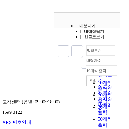
과
5
(
「
1
江
南
)
戶
海
를
)
詩
내보내기
중
시
訣
내책장담기
심
대
」
한글로보기
으
중
를
로
기
중
그
정확도순
의
심
의
유
으
내림차순
문
정확도
학
로
인
자
순
10개씩 출력
난
화
내림차순
이
인기도
카
활
자
순
조회
이
10개씩
동
문
연도순
시
출력
이
인
제목순
론
20개씩
유
화
저자순
에
출력
학
고객센터 (평일: 09:00~18:00)
가
발행기
서
30개씩
습
인
관순
의
1599-3122
득
출력
기
雅
의
50개씩
온
ARS 번호안내
俗
과
출력
난
에