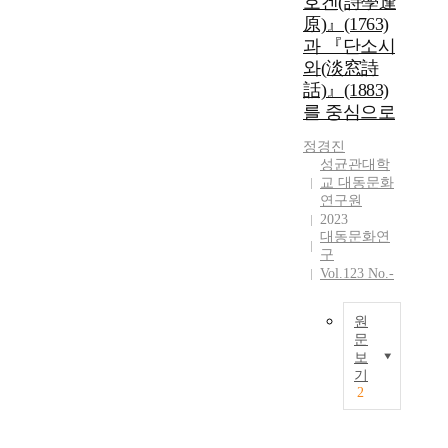
호겐(詩學逢
祇
받
原)』(1763)
園
는
과 『단소시
南
유
와(淡窓詩
海
학
話)』(1883)
,
자
를 중심으로
1
기
6
온
정경진
7
난
성균관대학
6
카
교 대동문화
-
이
연구원
1
(
2023
7
대동문화연
祇
5
구
園
Vol.123 No.-
1
南
)
海
의
,
원
「
1
문
詩
보
6
본
学
기
7
고
2
逢
6
는
原
1
에
」
7
도