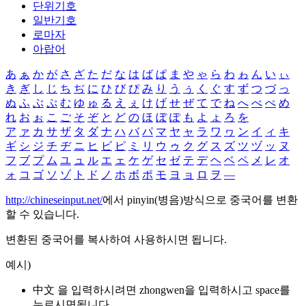
단위기호
일반기호
로마자
아랍어
あ
ぁ
か
が
さ
ざ
た
だ
な
は
ば
ぱ
ま
や
ゃ
ら
わ
ゎ
ん
い
ぃ
き
ぎ
し
じ
ち
ぢ
に
ひ
び
ぴ
み
り
う
ぅ
く
ぐ
す
ず
つ
づ
っ
ぬ
ふ
ぶ
ぷ
む
ゆ
ゅ
る
え
ぇ
け
げ
せ
ぜ
て
で
ね
へ
べ
ぺ
め
れ
お
ぉ
こ
ご
そ
ぞ
と
ど
の
ほ
ぼ
ぽ
も
よ
ょ
ろ
を
ア
ァ
カ
サ
ザ
タ
ダ
ナ
ハ
バ
パ
マ
ヤ
ャ
ラ
ワ
ヮ
ン
イ
ィ
キ
ギ
シ
ジ
チ
ヂ
ニ
ヒ
ビ
ピ
ミ
リ
ウ
ゥ
ク
グ
ス
ズ
ツ
ヅ
ッ
ヌ
フ
ブ
プ
ム
ユ
ュ
ル
エ
ェ
ケ
ゲ
セ
ゼ
テ
デ
ヘ
ベ
ペ
メ
レ
オ
ォ
コ
ゴ
ソ
ゾ
ト
ド
ノ
ホ
ボ
ポ
モ
ヨ
ョ
ロ
ヲ
―
http://chineseinput.net/
에서 pinyin(병음)방식으로 중국어를 변환
할 수 있습니다.
변환된 중국어를 복사하여 사용하시면 됩니다.
예시)
中文 을 입력하시려면
zhongwen
을 입력하시고 space를
누르시면됩니다.