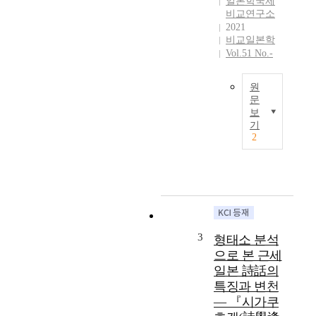
일본학국제
俗
비교연구소
에
2021
초
비교일본학
점
Vol.51 No.-
을
맞
추
원
문
어
보
1
본
기
8
고
2
세
는
기
일
일
본
본
문
지
인
식
화
인
의
3
형태소 분석
기
선
으로 본 근세
온
구
일본 詩話의
난
자
카
특징과 변천
로
이
― 『시가쿠
평
(
가