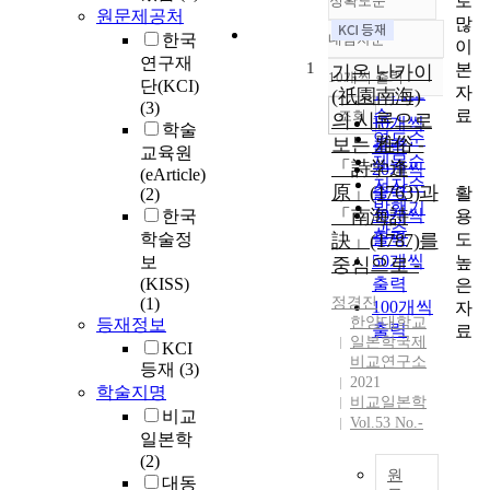
로
정확도순
원문제공처
많
한국
내림차순
이
정확도
연구재
1
본
순
기온 난카이
10개씩 출력
내림차순
단(KCI)
자
인기도
(祇園南海)
(3)
료
순
조회
의 시론으로
10개씩
학술
연도순
보는 雅俗 -
출력
교육원
제목순
「詩学逢
20개씩
(eArticle)
저자순
原」(1763)과
출력
활
(2)
발행기
「南海詩
30개씩
용
한국
관순
출력
도
학술정
訣」(1787)를
50개씩
높
보
중심으로 -
(KISS)
출력
은
(1)
정경진
100개씩
자
한양대학교
등재정보
출력
료
일본학국제
KCI
비교연구소
등재
(3)
2021
학술지명
비교일본학
비교
Vol.53 No.-
일본학
(2)
원
대동