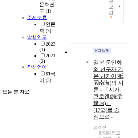
문
문화연
보
본
구
(1)
기
고
주제분류
2
에
인문
서
학
(3)
는
발행연도
동
2023
아
(1)
시
2021
아
(2)
2
일본 문인화
문
작성언어
의 선구자 기
예
한국
온 난카이(祇
의
어
(3)
園南海)의 시
공
론 - 『시가
통
오늘 본 자료
요
쿠호겐(詩学
소
逢原)』
중
(1763)를 중
하
심으로 -
나
인
정경진
雅
한양대학교