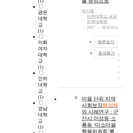
를 중심으로
(1)
g
자
s
버
체
l
o
입
s
넌
의
박기용
s
광운
v
장
a
스
설
아주대학교 공공
e
대학
e
에
r
와
치
정책대학원
c
교
r
서
y
민
목
2017
국내석사
u
(1)
n
보
t
·
적
r
a
면
h
관
달
i
이화
원문보기
n
,
a
협
성
t
여자
c
복
t
력
에
y
음성듣기
대학
본
e
지
t
의
관
c
교
연
)
서
h
핵
한
o
(1)
구
,
비
e
심
상
u
의
연
스
m
주
근
n
인하
목
계
에
u
체
간
c
대학
적
n
대
t
인
사
i
은
e
한
u
지
교
의
l
2
t
일
a
역
(1)
역
9
마을 단위 지역
a
0
w
선
l
사
할
사회보장
협의체
n
경남
1
o
행
n
회
을
의 사례연구 : 군
d
6
r
정
e
보
대학
지
산시 미성동·소
t
년
k
기
t
장
교
역
룡동 ‘미소마을
o
부
)
관
w
협
(1)
사
v
행복위원회’를
터
,
의
o
의
회