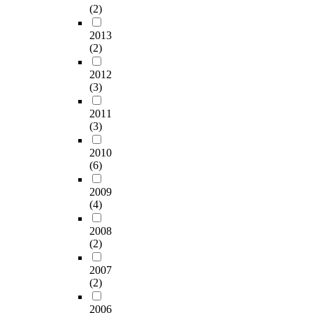
는
급
c
양
을
체
복
(2)
f
것
변
a
한
제
의
지
i
을
하
n
행
시
관
계
2013
c
포
게
d
위
하
점
(2)
획
m
함
변
c
자
는
에
경
e
하
화
i
간
2012
것
서
험
a
(3)
여
하
v
협
이
살
이
s
지
는
i
조
다
펴
이
u
2011
역
복
l
를
.
보
관
r
(3)
사
지
s
통
이
고
계
e
회
환
e
해
를
,
에
2010
s
의
경
c
집
위
마
서
(6)
t
복
에
t
단
하
을
조
o
지
따
o
행
여
단
절
2009
i
서
라
r
동
로
위
역
(4)
m
비
지
s
의
컬
협
할
p
스
난
a
딜
거
의
을
2008
r
공
참
n
레
버
체
(2)
하
o
급
여
d
마
넌
의
는
v
과
정
c
를
2007
스
함
지
e
(2)
정
부
i
극
의
의
를
a
에
에
v
복
개
를
검
w
2006
서
서
i
할
념
파