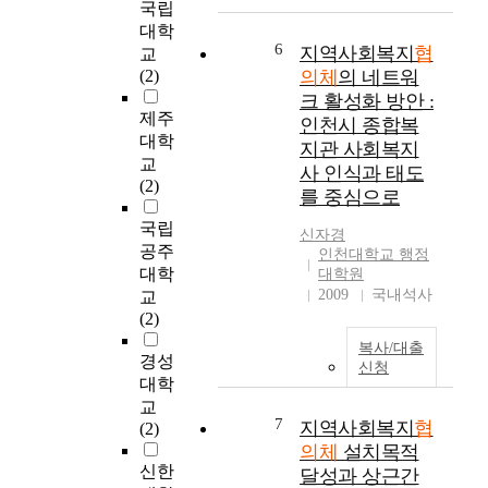
검
양
t
장
국립
e
토
,
y
협
대학
o
를
지
o
의
6
지역사회복지
협
교
r
수
역
f
체
(2)
의체
의 네트워
g
행
사
t
의
크 활성화 방안 :
a
하
회
h
사
제주
인천시 종합복
n
는
복
e
회
대학
지관 사회복지
i
구
지
c
적
교
z
사 인식과 태도
성
협
o
자
(2)
a
를 중심으로
체
의
m
본
t
이
체
m
,
국립
i
신자경
다
의
u
거
공주
인천대학교 행정
o
.
전
n
버
대학
대학원
n
이
면
i
넌
2009
국내석사
교
a
러
시
t
스
(2)
l
한
행
y
및
p
복사/대출
설
등
w
성
경성
e
신청
립
복
e
과
대학
r
목
지
l
에
교
f
적
의
f
대
7
지역사회복지
협
(2)
o
을
지
a
한
의체
설치목적
r
수
방
r
연
신한
달성과 상근간
m
행
화
e
구