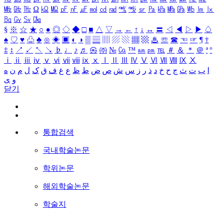
㎒
㎓
㎔
Ω
㏀
㏁
㎊
㎋
㎌
㏖
㏅
㎭
㎮
㎯
㏛
㎩
㎪
㎫
㎬
㏝
㏐
㏓
㏃
㏉
㏜
㏆
§
※
☆
★
○
●
◎
◇
◆
□
■
△
▽
→
←
↑
↓
↔
〓
◁
◀
▷
▶
♤
♠
♡
♥
♧
♣
⊙
◈
▣
◐
◑
▒
▤
▥
▨
▧
▦
▩
♨
☏
☎
☜
☞
¶
†
‡
↕
↗
↙
↖
↘
♭
♩
♪
♬
㉿
㈜
№
㏇
™
㏂
㏘
℡
＃
＆
＊
＠
ª
º
ⅰ
ⅱ
ⅲ
ⅳ
ⅴ
ⅵ
ⅶ
ⅷ
ⅸ
ⅹ
Ⅰ
Ⅱ
Ⅲ
Ⅳ
Ⅴ
Ⅵ
Ⅶ
Ⅷ
Ⅸ
Ⅹ
ا
ب
ت
ث
ج
ح
خ
د
ذ
ر
ز
س
ش
ص
ض
ط
ظ
ع
غ
ف
ق
ک
ل
م
ن
ه
و
ی
닫기
통합검색
국내학술논문
학위논문
해외학술논문
학술지