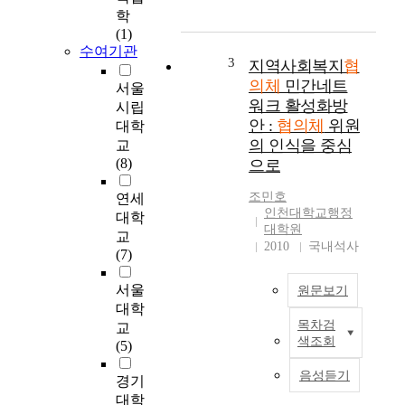
보
학
h
장
(1)
e
협
수여기관
e
의
3
지역사회복지
협
f
체
의체
민간네트
서울
f
는
워크 활성화방
시립
e
지
안 :
협의체
위원
대학
c
역
의 인식을 중심
t
교
사
s
(8)
으로
회
o
단
조민호
연세
f
위
인천대학교행정
t
대학
로
대학원
h
교
사
2010
국내석사
e
(7)
회
s
복
o
서울
원문보기
지
c
대학
관
i
목차검
교
련
최
색조회
a
(5)
공
근
l
공
사
음성듣기
v
경기
과
회
a
대학
민
복