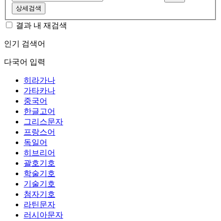
상세검색
결과 내 재검색
인기 검색어
다국어 입력
히라가나
가타카나
중국어
한글고어
그리스문자
프랑스어
독일어
히브리어
괄호기호
학술기호
기술기호
첨자기호
라틴문자
러시아문자