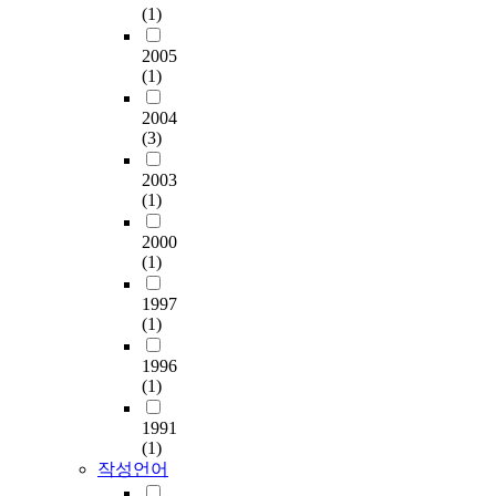
토
a
(1)
민
는
l
수
과
악
하
r
과
사
s
있
지
한
는
2005
e
관
회
o
는
역
후
데
(1)
n
의
복
c
자
사
,
그
e
공
지
i
원
회
읍
목
2004
s
동
제
e
이
복
면
적
(3)
s
참
도
t
다
지
동
이
o
여
에
y
.
협
지
있
2003
f
,
대
s
사
의
역
(1)
다
t
공
한
h
회
체
사
.
h
동
중
o
적
2000
의
회
e
(1)
협
요
u
자
구
보
이
f
력
한
l
본
성
장
를
u
1997
,
패
d
은
과
협
위
n
(1)
공
러
b
그
운
의
해
c
동
다
e
자
영
체
전
1996
t
의
임
t
체
에
의
국
(1)
i
사
이
a
로
연
방
지
o
결
변
k
다
구
향
역
1991
n
정
화
e
양
문
성
사
(1)
a
등
하
n
한
헌
을
회
작성언어
n
의
였
m
문
과
제
보