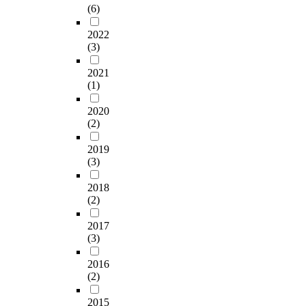
s
(6)
고
지
e
위
체
’
동
i
,
형
d
자
의
운
성
n
2022
개
을
o
간
설
영
과
t
(3)
선
새
r
발
치
과
에
e
이
롭
g
생
목
정
미
2021
n
필
게
a
하
적
을
치
(1)
d
요
구
n
는
달
공
는
e
한
축
i
사
성
적
영
2020
d
사
하
z
회
을
체
향
(2)
t
항
는
a
적
위
계
을
o
을
기
t
상
한
인
실
2019
p
시
회
i
호
효
읍
(3)
증
r
장
로
o
작
율
면
적
o
또
삼
n
용
2018
적
동
으
v
(2)
는
을
s
관
인
지
로
i
군
수
i
계
상
역
분
d
2017
수
있
n
를
근
사
석
e
(3)
에
다
p
기
간
회
하
s
게
.
u
반
사
보
고
2016
p
건
이
b
으
의
장
,
(2)
e
의
처
l
로
역
협
마
c
하
럼
i
다
할
의
을
2015
i