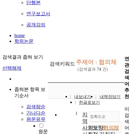
단행본
연구보고서
공개강의
home
학위논문
검색결과 좁혀 보기
연
주제어 : 협의체
검색키워드
관
선택해제
(검색결과
74
건)
검
색
어
좁혀본 항목 보
추
기순서
천
내보내기
내책장담기
한글로보기
검색량순
이
가나다순
1
지
검
정확도순
원문유무
역
색
사회보장
내림차순
협의체
어
정확도
원문