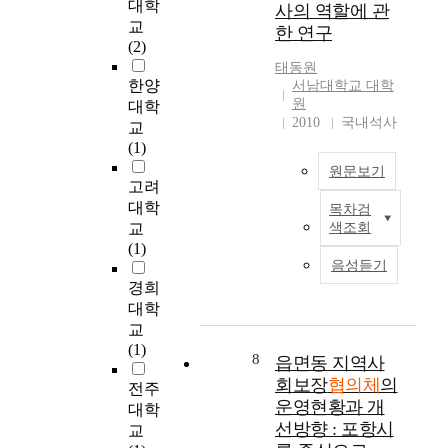
대학
a
사의 역할에 관
하
를
c
:
교
n
한 연구
기
가
i
인
(2)
c
위
속
r
천
e
태동원
한
시
c
광
한양
서남대학교 대학
o
지
키
u
역
원
대학
f
역
고
m
시
2010
국내석사
교
t
사
있
s
를
(1)
h
회
다
t
중
e
원문보기
보
.
a
심
고려
c
장
복
n
으
대학
o
목차검
협
지
c
로
이
m
교
색조회
의
의
e
본
연
m
(1)
체
지
s
연
구
음성듣기
u
의
방
,
구
는
경희
n
핵
화
i
는
지
i
대학
심
는
t
지
역
t
교
기
사
i
역
사
y
(1)
능
회
s
중
회
8
읍면동 지역사
s
은
복
n
심
복
회보장
협의체
의
o
전주
협
지
e
복
지
운영현황과 개
c
대학
치
수
c
지
협
선방향 : 포항시
i
교
(
요
e
거
의
a