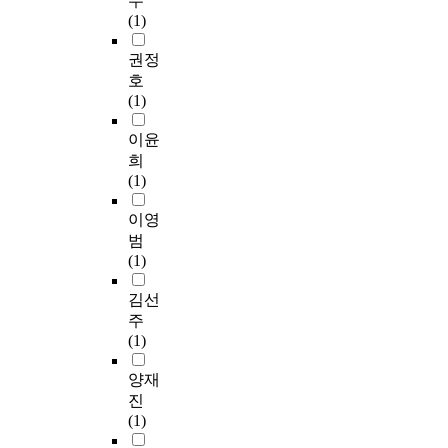
수
v
장
컬
i
자
였
연
5
(1)
i
협
거
s
본
다
구
0
t
의
버
t
을
.
방
5
권정
a
체
넌
i
통
지
법
명
호
l
의
스
m
해
역
을
을
(1)
i
거
란
e
형
사
통
선
z
버
그
a
성
회
해
정
이윤
e
넌
지
h
되
복
분
하
희
e
스
역
e
고
지
석
여
(1)
a
활
사
a
강
협
하
2
c
동
회
d
화
의
였
0
이영
h
에
에
o
되
체
다
2
범
c
대
필
f
는
의
.
3
(1)
o
해
요
t
거
설
자
년
u
민
한
h
버
치
료
9
김선
n
간
사
e
넌
목
수
월
주
c
과
회
o
스
적
집
1
(1)
i
공
복
f
는
은
은
일
l
공
지
f
궁
‘
‘
부
양재
.
사
정
e
극
민
미
터
진
회
책
r
적
주
소
1
(1)
T
복
에
o
으
적
마
1
o