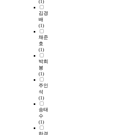
3
(1)
u
지
지
r
로
잠
내
8
r
파
역
e
해
재
부
0
김경
v
악
의
d
결
적
문
부
배
e
하
관
s
하
자
서
를
(1)
y
는
련
o
고
원
자
분
w
데
행
c
지
의
료
석
채준
a
그
위
i
역
발
와
에
호
s
목
자
a
사
굴
기
활
(1)
c
적
들
l
회
과
록
용
o
이
인
w
구
활
정
하
박희
n
있
시
e
성
용
보
였
봉
d
다
민
l
원
’
등
다
(1)
u
.
이
f
의
이
을
.
c
이
나
a
삶
며
문
연
주인
t
러
민
r
의
,
헌
구
석
e
한
간
e
질
상
고
에
(1)
d
목
분
s
을
근
찰
서
f
적
야
e
향
간
하
는
송태
o
을
의
r
상
사
였
조
수
r
달
사
v
하
의
다
사
(1)
5
성
회
i
는
역
.
대
w
하
복
c
성
할
그
상
하경