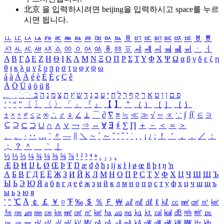
北京 을 입력하시려면
beijing
을 입력하시고 space를 누르
시면 됩니다.
ㅥ
ㅦ
ㅧ
ㅨ
ㅩ
ㅪ
ㅫ
ㅬ
ㅭ
ㅮ
ㅯ
ㅰ
ㅱ
ㅲ
ㅳ
ㅴ
ㅵ
ㅶ
ㅷ
ㅸ
ㅹ
ㅺ
ㅻ
ㅼ
ㅽ
ㅾ
ㅿ
ㆀ
ㆁ
ㆂ
ㆃ
ㆄ
ㆅ
ㆆ
ㆇ
ㆈ
ㆉ
ㆊ
ㆋ
ㆌ
ㆍ
ㆎ
Α
Β
Γ
Δ
Ε
Ζ
Η
Θ
Ι
Κ
Λ
Μ
Ν
Ξ
Ο
Π
Ρ
Σ
Τ
Υ
Φ
Χ
Ψ
Ω
α
β
γ
δ
ε
ζ
η
θ
ι
κ
λ
μ
ν
ξ
ο
π
ρ
σ
τ
υ
φ
χ
ψ
ω
á
à
Á
À
é
è
É
È
ç
Ç
ê
Ä
Ö
Ü
ä
ö
ü
ß
ְ
ֳ
ֲ
ֱ
ָ
ַ
ֵ
ֶ
ִ
ֹ
ּ
ֻ
ׂ
ׁ
ּ
ב
ה
נ
מ
צ
ת
ץ
ש
ד
ג
כ
ע
י
ח
ל
ך
ף
ק
ר
א
ט
ו
ן
ם
פ
‘
’
“
”
〔
〕
〈
〉
「
」
『
』
【
】
＂
（
）
［
］
｛
｝
±
×
÷
≠
≤
≥
∞
∴
♂
♀
∠
⊥
⌒
∂
∇
≡
≒
≪
≫
√
∽
∝
∵
∫
∬
∈
∋
⊆
⊇
⊂
⊃
∪
∩
∧
∨
￢
⇒
⇔
∀
∃
∮
∑
∏
＋
－
＜
＝
＞
、
。
·
‥
…
¨
〃
―
∥
＼
∼
´
～
ˇ
˘
˝
˚
˙
¸
˛
¡
¿
ː
！
＇
，
．
／
：
；
？
＾
＿
｀
｜
½
⅓
⅔
¼
¾
⅛
⅜
⅝
⅞
¹
²
³
⁴
ⁿ
₁
₂
₃
₄
Æ
Ð
Ħ
Ĳ
Ł
Ø
Œ
Þ
Ŧ
Ŋ
æ
đ
ð
ħ
ı
ĳ
ĸ
ŀ
ł
ø
œ
ß
þ
ŧ
ŋ
ŉ
А
Б
В
Г
Д
Е
Ё
Ж
З
И
Й
К
Л
М
Н
О
П
Р
С
Т
У
Ф
Х
Ц
Ч
Ш
Щ
Ъ
Ы
Ь
Э
Ю
Я
а
б
в
г
д
е
ё
ж
з
и
й
к
л
м
н
о
п
р
с
т
у
ф
х
ц
ч
ш
щ
ъ
ы
ь
э
ю
я
′
″
℃
Å
￠
￡
￥
¤
℉
‰
＄
％
Ｆ
￦
㎕
㎖
㎗
ℓ
㎘
㏄
㎣
㎤
㎥
㎦
㎙
㎚
㎛
㎜
㎝
㎞
㎟
㎠
㎡
㎢
㏊
㎍
㎎
㎏
㏏
㎈
㎉
㏈
㎧
㎨
㎰
㎱
㎲
㎳
㎴
㎵
㎶
㎷
㎸
㎹
㎀
㎁
㎂
㎃
㎄
㎺
㎻
㎽
㎾
㎿
㎐
㎑