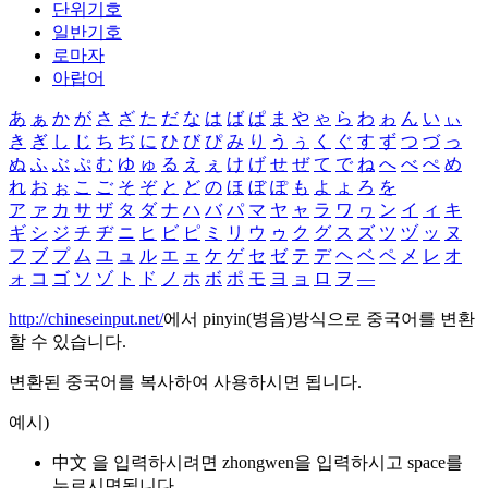
단위기호
일반기호
로마자
아랍어
あ
ぁ
か
が
さ
ざ
た
だ
な
は
ば
ぱ
ま
や
ゃ
ら
わ
ゎ
ん
い
ぃ
き
ぎ
し
じ
ち
ぢ
に
ひ
び
ぴ
み
り
う
ぅ
く
ぐ
す
ず
つ
づ
っ
ぬ
ふ
ぶ
ぷ
む
ゆ
ゅ
る
え
ぇ
け
げ
せ
ぜ
て
で
ね
へ
べ
ぺ
め
れ
お
ぉ
こ
ご
そ
ぞ
と
ど
の
ほ
ぼ
ぽ
も
よ
ょ
ろ
を
ア
ァ
カ
サ
ザ
タ
ダ
ナ
ハ
バ
パ
マ
ヤ
ャ
ラ
ワ
ヮ
ン
イ
ィ
キ
ギ
シ
ジ
チ
ヂ
ニ
ヒ
ビ
ピ
ミ
リ
ウ
ゥ
ク
グ
ス
ズ
ツ
ヅ
ッ
ヌ
フ
ブ
プ
ム
ユ
ュ
ル
エ
ェ
ケ
ゲ
セ
ゼ
テ
デ
ヘ
ベ
ペ
メ
レ
オ
ォ
コ
ゴ
ソ
ゾ
ト
ド
ノ
ホ
ボ
ポ
モ
ヨ
ョ
ロ
ヲ
―
http://chineseinput.net/
에서 pinyin(병음)방식으로 중국어를 변환
할 수 있습니다.
변환된 중국어를 복사하여 사용하시면 됩니다.
예시)
中文 을 입력하시려면
zhongwen
을 입력하시고 space를
누르시면됩니다.