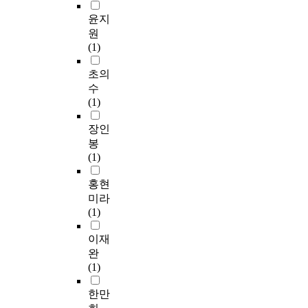
간
참
b
로
하
기
기
0
및
여
u
사
였
관
술
윤지
d
공
를
i
회
다
위
통
원
i
공
통
l
적
.
원
계
(1)
s
사
해
d
자
또
중
분
t
회
시
i
본
한
오
석
초의
r
복
민
n
과
상
랜
을
수
i
지
사
g
거
근
기
실
(1)
c
사
회
o
버
간
간
시
t
2
,
f
넌
사
활
하
장인
s
1
지
t
스
의
동
였
봉
w
0
역
h
의
역
하
으
(1)
i
명
사
e
관
할
여
며
t
에
회
c
계
수
내
,
홍현
h
대
를
i
를
행
용
읍
미라
a
하
발
t
분
에
을
면
(1)
f
여
전
i
석
영
잘
동
a
설
시
z
한
향
알
협
이재
c
문
키
e
연
이
고
의
완
e
조
는
n
구
있
있
체
(1)
-
사
점
s
들
는
다
역
t
를
에
l
이
개
고
량
한만
o
실
서
e
계
인
판
과