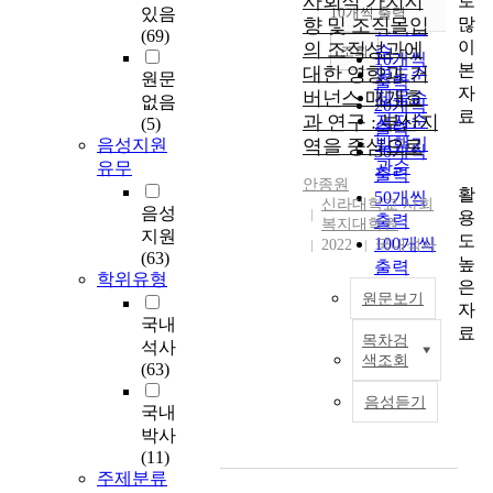
사회적 가치지
로
순
있음
10개씩 출력
내림차순
많
향 및 조직몰입
인기도
(69)
이
의 조직성과에
순
조회
10개씩
본
대한 영향과 거
연도순
원문
출력
자
버넌스 매개효
제목순
없음
20개씩
료
과 연구 : 부산지
저자순
(5)
출력
발행기
음성지원
역을 중심으로
30개씩
관순
유무
출력
안종원
활
50개씩
신라대학교 사회
음성
용
출력
복지대학원
지원
도
100개씩
2022
국내석사
(63)
높
출력
학위유형
은
원문보기
자
국내
료
목차검
석사
T
색조회
(63)
h
i
음성듣기
국내
s
박사
s
(11)
t
주제분류
u