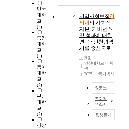
i
하
5
h
z
여
년
e
단국
a
지
부
c
대학
5
지역사회보장
협
t
역
터
o
교
의체
의 사회적
i
의
는
m
(2)
자본, 거버넌스
o
복
사
p
및 성과에 대한
n
지
회
l
중앙
연구 : 인천광역
a
관
복
e
대학
l
시를 중심으로
련
지
x
교
c
사
서
i
(2)
조민호
o
안
비
t
인천대학교 대학
m
에
스
y
동아
원
m
대
예
a
대학
2025
국내박사
i
한
산
n
교
t
논
의
d
(2)
m
원문보기
의
지
d
e
와
방
i
부산
n
목차검
협
정
v
지
대학
색조회
t
의
부
e
역
교
o
추
로
r
사
(2)
음성듣기
n
진
의
s
회
t
및
이
i
보
경상
h