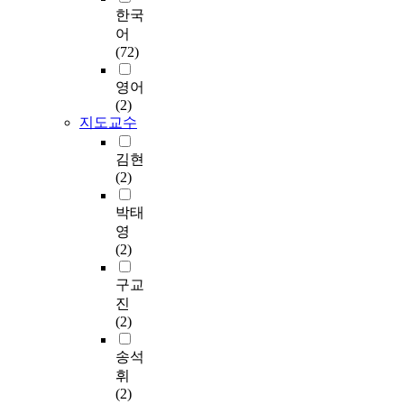
d
과
다
e
제
행
시
장
한국
r
정
.
a
를
정
하
협
어
o
을
참
s
해
문
였
의
(72)
l
통
여
u
결
서
다
체
e
해
정
r
하
,
.
사
영어
o
복
부
e
는
정
무
(2)
f
지
에
s
데
책
본
국
지도교수
t
수
서
f
유
보
연
연
h
준
의
o
용
고
구
합
김현
e
을
사
r
할
서
의
회
(2)
c
향
회
t
뿐
등
목
를
o
상
복
h
만
을
적
통
박태
m
시
지
e
아
선
을
해
영
m
켜
주
c
니
행
달
마
(2)
u
지
요
o
라
연
성
을
n
역
제
m
특
구
하
복
구교
i
주
도
m
히
하
기
지
진
t
민
ㆍ
u
지
고
위
계
(2)
y
들
환
n
역
상
해
획
s
의
경
i
단
근
군
수
송석
o
복
변
t
위
간
산
립
휘
c
지
화
y
의
사
시
경
(2)
i