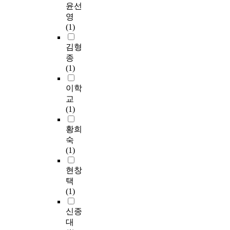
지
대
f
로
의
을
월
윤선
t
사
한
t
지
사
행
1
영
h
들
정
h
역
결
복
5
(1)
i
이
책
e
사
정
위
일
s
어
결
l
회
구
원
까
김형
e
떻
정
o
보
조
회
지
종
n
게
권
c
장
’
’
설
(1)
d
인
한
a
협
,
의
문
,
식
을
l
의
‘
주
조
이학
a
하
지
c
체
통
관
사
교
s
고
방
o
가
합
기
를
(1)
e
있
정
m
지
서
관
실
l
고
부
m
역
비
인
시
황희
f
,
와
u
의
스
군
하
숙
-
그
지
n
복
제
산
였
(1)
w
들
방
i
지
공
종
고
r
간
의
t
문
기
합
,
현창
i
의
회
y
제
반
사
최
택
t
차
뿐
c
를
조
회
종
(1)
t
이
만
e
효
성
복
적
e
는
아
n
과
’
지
으
신종
n
있
니
t
적
,
관
로
대
s
는
라
e
으
‘
의