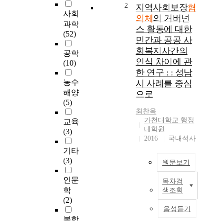
d
2
지역사회보장
협
사회
y
의체
의 거버넌
w
과학
스 활동에 대한
a
(52)
민간과 공공 사
s
회복지사간의
공학
d
인식 차이에 관
(10)
e
한 연구 : : 성남
s
농수
시 사례를 중심
i
해양
g
으로
(5)
n
최찬옥
e
가천대학교 행정
교육
d
대학원
(3)
t
2016
국내석사
o
기타
a
(3)
n
원문보기
a
인문
l
목차검
지
학
색조회
y
역
(2)
z
사
음성듣기
e
회
복합
t