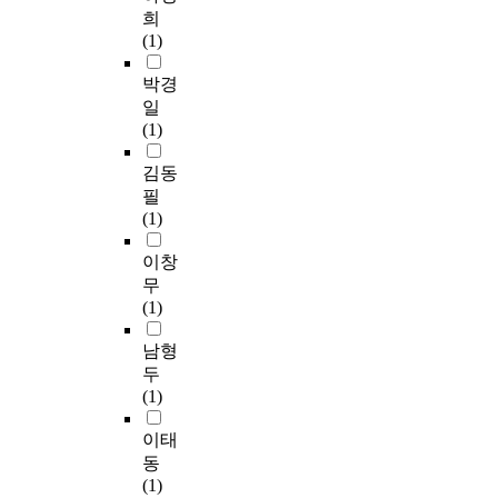
e
기
지
e
과
은
에
자
희
e
위
서
,
로
선
더
의
(1)
k
하
비
t
연
행
하
일
s
여
스
h
결
연
여
반
박경
f
이
제
e
될
구
사
적
일
r
연
공
e
수
된
례
특
(1)
o
구
주
f
있
이
의
성
m
의
체
f
다
론
현
과
김동
A
조
들
i
.
에
실
주
필
p
사
이
c
지
근
성
요
(1)
r
대
더
i
역
거
과
변
i
상
불
e
사
하
구
수
이창
l
은
어
n
회
여
체
의
무
5
성
나
c
보
1
성
현
(1)
,
남
누
y
장
1
을
황
2
시
는
n
협
가
높
을
남형
0
에
것
e
의
지
이
파
두
2
근
을
t
체
역
기
악
(1)
2
무
의
w
를
할
위
하
f
하
미
o
중
로
해
기
이태
o
는
하
r
심
정
참
위
동
r
민
며
k
으
의
여
해
(1)
1