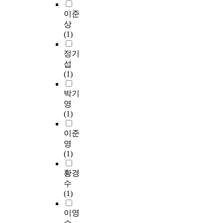
서
로
w
복
를
미
험
a
비
는
e
지
대
성
이
이준
l
스
거
l
거
상
동
있
상
s
의
버
f
버
으
·
는
(1)
e
효
넌
a
넌
로
소
3
c
과
스
r
스
한
룡
4
정기
u
성
강
e
형
설
동
개
섭
r
을
조
.
성
문
‘
지
(1)
i
높
이
에
조
미
자
t
일
다
E
필
사
소
체
박기
y
수
.
s
수
를
마
중
영
c
있
사
p
적
통
을
협
(1)
o
다
회
e
인
해
행
조
u
.
복
c
조
양
복
가
이준
n
이
지
i
건
적
위
능
영
c
연
부
a
이
조
원
한
(1)
i
구
문
l
다
사
회
1
l
는
에
l
.
연
’
0
황경
a
지
있
y
또
구
사
개
수
n
역
어
a
한
를
례
지
(1)
d
사
서
t
사
수
를
자
r
회
의
t
회
행
사
체
이영
e
보
로
h
적
하
례
에