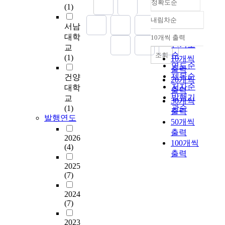
대
요
공
g
크
대
을
정확도순
에
(1)
e
해
사
이
b
,
한
단
서
r
내림차순
소
항
라
e
호
차
위
중
정확도
서남
e
에
을
는
t
혜
이
지
요
순
대학
10개씩 출력
s
내림차순
기
민
측
w
의
를
역
한
인기도
교
u
여
간
면
e
규
분
사
역
순
조회
(1)
l
10개씩
하
과
에
e
범
석
회
할
연도순
t
출력
기
공
서
n
등
하
보
을
제목순
건양
s
20개씩
위
공
본
t
의
고
장
수
저자순
대학
o
출력
한
이
다
h
요
,
협
행
발행기
교
f
30개씩
데
협
면
e
소
이
의
하
관순
(1)
t
출력
있
의
복
w
로
를
체
는
발행연도
h
음
하
지
e
구
50개씩
토
인
읍
e
.
여
의
l
성
출력
대
‘
면
2026
s
의
지
f
되
로
미
100개씩
동
(4)
t
사
방
a
는
지
소
출력
협
u
결
화
r
사
역
마
의
2025
d
정
는
e
회
사
을
체
(7)
y
과
지
r
적
회
행
의
,
심
역
e
자
복
복
역
2024
i
의
복
l
본
지
위
(7)
량
t
를
지
a
은
협
원
이
i
하
의
t
행
2023
의
회
활