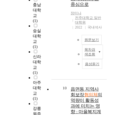
e
중심으로
새
통
권
r
체
충남
복
r
롭
합
한
k
의
대학
지
i
장미나
게
적
과
b
거
실
교
전주대학교 일반
f
출
서
의
u
버
천
(1)
대학원
y
발
비
무
i
넌
모
2022
국내석사
t
하
스
를
l
스
숭실
델
h
는
(
강
d
및
의
대학
e
원문보기
읍
i
화
i
성
관
교
m
면
n
하
n
과
점
(1)
e
목차검
동
t
는
g
에
에
본
d
색조회
지
e
것
p
영
서
사
신라
i
역
g
과
l
향
알
례
대학
음성듣기
a
사
r
공
a
을
아
연
교
t
회
a
공
n
미
본
구
(1)
i
보
t
기
s
치
후
의
n
장
i
관
f
는
지
목
아주
g
협
v
의
o
핵
역
적
대학
10
읍면동 지역사
e
의
e
일
r
심
사
은
교
회보장
협의체
의
f
체
s
방
s
적
회
민
(1)
역량이 활동성
f
의
e
적
o
인
복
간
과에 미치는 영
e
운
r
행
l
요
지
에
강릉
c
향 : 마을복지계
영
v
위
v
인
협
서
원주