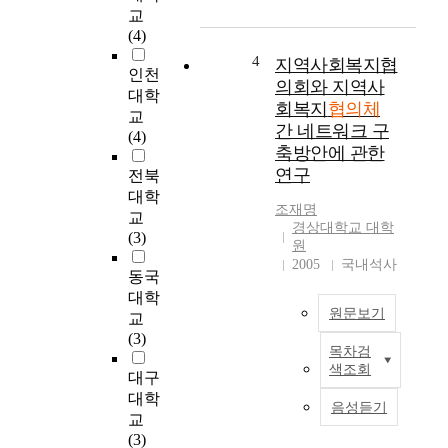
l
교
간
지
u
(4)
의
에
e
주
서
4
지역사회복지협
o
인천
체
는
의회와 지역사
r
대학
,
복
회복지
협의체
i
교
그
지
간 네트워크 구
e
(4)
리
의
축방안에 관한
n
고
지
t
연구
전북
학
방
a
대학
계
화
조재명
t
교
전
가
경상대학교 대학
i
(3)
문
본
원
o
가
격
2005
국내석사
n
동국
,
화
a
대학
주
되
n
원문보기
민
고
교
d
대
있
(3)
o
목차검
표
다
W
색조회
r
대구
등
.
i
g
이
2
t
대학
음성듣기
a
참
0
h
교
n
여
0
t
(3)