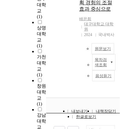
t
획 경험의 조절
현
i
가
i
으
의
자
대학
o
효과 중심으로
황
c
아
n
로
체
발
교
f
을
e
닌
g
사
의
적
(1)
g
배은희
분
)
공
t
회
설
으
o
대구대학교 대학
석
기
공
h
적
치
로
상명
원
v
해
능
과
e
자
목
자
대학
2024
국내박사
e
보
이
민
p
본
적
생
교
r
고
다
간
r
의
달
한
(1)
n
개
.
의
o
역
원문보기
성
군
a
선
특
거
b
할
수
산
가천
n
목차검
방
히
버
l
에
준
시
이
대학
c
색조회
향
협
넌
e
주
과
미
연
교
e
을
치
스
m
목
상
성
구
(1)
.
음성듣기
모
기
에
s
한
근
동
는
T
색
능
의
o
다
간
·
지
창원
h
하
은
한
c
.
사
소
역
대학
r
여
지
복
c
신
의
룡
사
교
o
복
역
지
u
뢰
역
동
회
(1)
u
지
복
서
r
,
할
지
복
g
내보내기
내책장담기
사
지
비
r
네
수
역
지
강남
h
한글로보기
각
의
스
i
트
준
의
실
대학
t
지
주
제
n
워
에
마
천
교
h