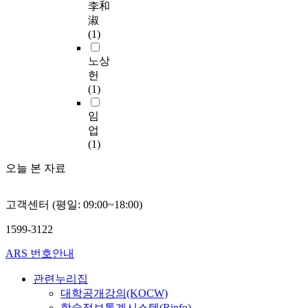
d
업
p
李和
순
s
무
o
淑
히
o
상
w
(1)
지
f
재
e
주
w
해
r
노상
회
e
에
i
헌
사
l
서
n
(1)
체
f
배
c
제
a
제
l
임
의
r
되
u
업
기
e
면
d
(1)
업
p
일
e
집
r
오늘 본 자료
체
s
단
o
의
m
에
m
산
o
고객센터 (평일: 09:00~18:00)
대
o
재
n
한
t
보
o
1599-3122
차
i
험
p
별
o
법
s
ARS 번호안내
적
n
상
o
대
f
보
관련누리집
n
우
r
호
y
대학공개강의(KOCW)
에
o
에
p
학술정보통계시스템(Rinfo)