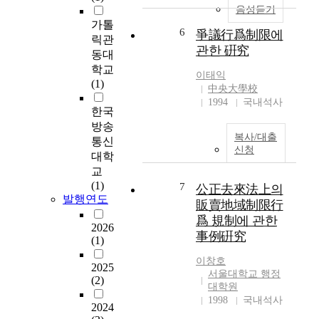
완
h
r
음성듣기
화
e
t
가톨
하
6
爭議行爲制限에
e
h
릭관
여
l
관한 硏究
a
동대
이
e
t
학교
를
이태익
c
e
(1)
허
中央大學校
t
n
용
1994
국내석사
i
a
한국
하
o
b
방송
기
n
l
복사/대출
통신
는
o
e
신청
대학
하
f
s
교
였
t
t
(1)
7
지
公正去來法上의
h
h
발행연도
만
販賣地域制限行
e
e
,
h
爲 規制에 관한
m
2026
경
e
t
事例硏究
(1)
제
a
o
력
이창호
d
i
2025
집
서울대학교 행정
o
m
(2)
대학원
중
f
p
1998
국내석사
억
a
o
2024
제
l