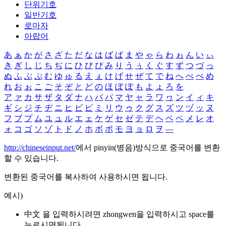
단위기호
일반기호
로마자
아랍어
あ
ぁ
か
が
さ
ざ
た
だ
な
は
ば
ぱ
ま
や
ゃ
ら
わ
ゎ
ん
い
ぃ
き
ぎ
し
じ
ち
ぢ
に
ひ
び
ぴ
み
り
う
ぅ
く
ぐ
す
ず
つ
づ
っ
ぬ
ふ
ぶ
ぷ
む
ゆ
ゅ
る
え
ぇ
け
げ
せ
ぜ
て
で
ね
へ
べ
ぺ
め
れ
お
ぉ
こ
ご
そ
ぞ
と
ど
の
ほ
ぼ
ぽ
も
よ
ょ
ろ
を
ア
ァ
カ
サ
ザ
タ
ダ
ナ
ハ
バ
パ
マ
ヤ
ャ
ラ
ワ
ヮ
ン
イ
ィ
キ
ギ
シ
ジ
チ
ヂ
ニ
ヒ
ビ
ピ
ミ
リ
ウ
ゥ
ク
グ
ス
ズ
ツ
ヅ
ッ
ヌ
フ
ブ
プ
ム
ユ
ュ
ル
エ
ェ
ケ
ゲ
セ
ゼ
テ
デ
ヘ
ベ
ペ
メ
レ
オ
ォ
コ
ゴ
ソ
ゾ
ト
ド
ノ
ホ
ボ
ポ
モ
ヨ
ョ
ロ
ヲ
―
http://chineseinput.net/
에서 pinyin(병음)방식으로 중국어를 변환
할 수 있습니다.
변환된 중국어를 복사하여 사용하시면 됩니다.
예시)
中文 을 입력하시려면
zhongwen
을 입력하시고 space를
누르시면됩니다.