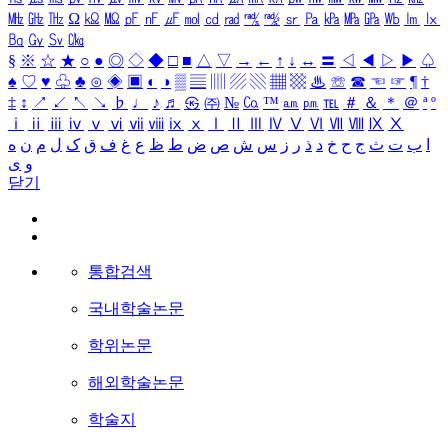
㎒
㎓
㎔
Ω
㏀
㏁
㎊
㎋
㎌
㏖
㏅
㎭
㎮
㎯
㏛
㎩
㎪
㎫
㎬
㏝
㏐
㏓
㏃
㏉
㏜
㏆
§
※
☆
★
○
●
◎
◇
◆
□
■
△
▽
→
←
↑
↓
↔
〓
◁
◀
▷
▶
♤
♠
♡
♥
♧
♣
⊙
◈
▣
◐
◑
▒
▤
▥
▨
▧
▦
▩
♨
☏
☎
☜
☞
¶
†
‡
↕
↗
↙
↖
↘
♭
♩
♪
♬
㉿
㈜
№
㏇
™
㏂
㏘
℡
＃
＆
＊
＠
ª
º
ⅰ
ⅱ
ⅲ
ⅳ
ⅴ
ⅵ
ⅶ
ⅷ
ⅸ
ⅹ
Ⅰ
Ⅱ
Ⅲ
Ⅳ
Ⅴ
Ⅵ
Ⅶ
Ⅷ
Ⅸ
Ⅹ
ا
ب
ت
ث
ج
ح
خ
د
ذ
ر
ز
س
ش
ص
ض
ط
ظ
ع
غ
ف
ق
ک
ل
م
ن
ه
و
ی
닫기
통합검색
국내학술논문
학위논문
해외학술논문
학술지