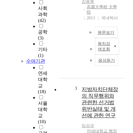
김용중
高麗大學校 大學
사회
院
과학
2013
국내박사
(42)
공학
원문보기
(3)
목차검
A
기타
색조회
s
(1)
r
음성듣기
수여기관
e
t
연세
a
대학
i
교
l
3
지방자치단체장
(18)
s
의 직무행위와
e
관련한 선거법
서울
c
위반실태 및 개
대학
t
선에 관한 연구
교
o
(10)
r
임성규
g
연세대학교 행정