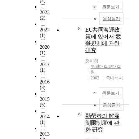
(2)
s
시
o
e
원문보기
책
2023
c
r
의
(2)
a
음성듣기
e
일
l
s
8
EU共同海運政
2022
환
g
t
(1)
으
策에 있어서 競
o
r
로
爭規則에 관한
v
i
2020
지
e
硏究
c
(1)
주
r
t
회
정미경
n
i
2017
부경대학교대학
사
m
o
(1)
원
및
e
n
2002
국내석사
그
n
s
2016
자
t
(3)
o
회
i
원문보기
n
사
2015
n
s
들
(5)
음성듣기
1
u
에
9
p
9
勤勞者의 解雇
2014
대
9
p
(1)
制限制度에 관
해
5
l
국
한 硏究
h
i
2013
내
a
e