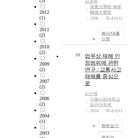
(3)
김광중
계
s
r
崇實大學校 勞使
열
r
s
2012
關係大學院
회
e
o
(1)
1996
국내석사
사
s
r
의
u
t
2011
주
복사/대출
l
(2)
o
신청
식
t
c
취
2010
e
h
득
(2)
d
a
10
업무상 재해 인
금
i
n
정범위에 관한
2009
지
n
g
연구 : 교통사고
(2)
,
a
e
재해를 중심으
손
n
a
2007
자
로
u
g
(2)
회
m
r
김선영
사
b
e
2006
서울시립대학교
의
e
e
(2)
일반대학원
증
r
d
2024
국내석사
손
o
c
2004
회
f
(1)
o
사
원문보기
c
n
주
2003
h
t
목차검
식