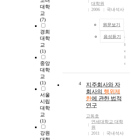
고려
r
대학원
대학
o
2006
국내석사
교
w
(7)
s
원문보기
,
경희
l
음성듣기
대학
T
a
교
h
r
(1)
e
g
l
e
중앙
o
s
대학
c
c
a
교
a
l
(1)
l
4
지주회사와 자
s
e
회사의
행위제
서울
e
r
한
에 관한 법적
l
시립
e
연구
f
대학
t
-
a
교
고동호
g
i
(1)
연세대학교 대학
o
l
원
v
강원
e
2011
국내석사
e
r
대학