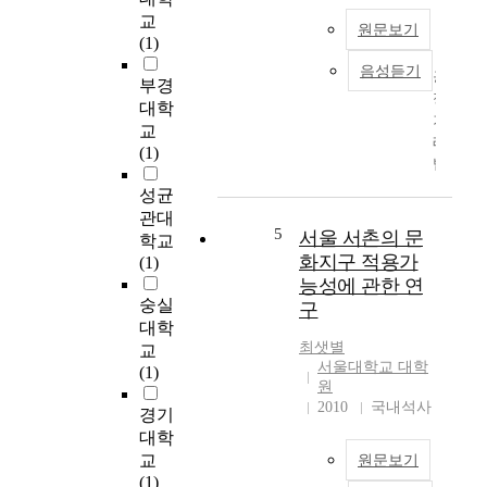
r
s
교
원문보기
n
h
(1)
m
a
음성듣기
공
e
v
부경
정
n
e
대학
거
t
a
교
래
t
c
(1)
법
h
q
이
a
u
성균
지
t
i
관대
주
5
s
서울 서촌의 문
r
학교
회
t
e
화지구 적용가
(1)
사
a
d
능성에 관한 연
에
r
b
숭실
구
대
t
u
대학
한
e
y
최샛별
교
전
d
e
서울대학교 대학
(1)
면
f
원
r
적
2010
국내석사
r
p
경기
규
o
o
대학
제
m
w
교
원문보기
를
t
e
(1)