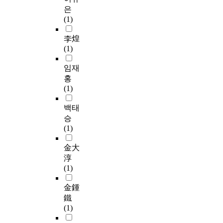
가
1
에
t
은
적
0
서
s
(1)
인
y
보
f
차
e
장
r
李煌
별
a
하
o
(1)
적
r
는
m
불
s
모
s
임재
이
o
든
u
홍
익
r
보
p
(1)
을
m
험
p
받
o
급
l
백태
고
r
여
i
승
있
e
의
e
(1)
으
.
수
r
며
T
급
s
金大
,
h
권
.
淳
이
e
이
(1)
러
d
인
B
한
e
정
u
金鍾
제
m
되
y
鐵
한
a
지
e
(1)
은
n
만
r
단