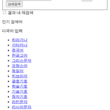
상세검색
결과 내 재검색
인기 검색어
다국어 입력
히라가나
가타카나
중국어
한글고어
그리스문자
프랑스어
독일어
히브리어
괄호기호
학술기호
기술기호
첨자기호
라틴문자
러시아문자