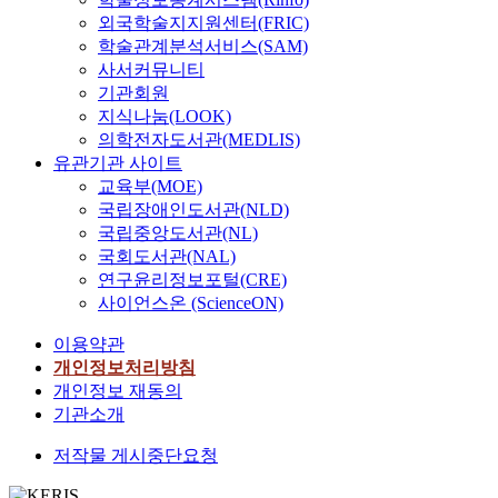
그
m
서
o
외국학술지지원센터(FRIC)
치
c
제
w
학술관계분석서비스(SAM)
는
i
외
e
사서커뮤니티
것
t
된
r
기관회원
이
i
다
,
지식나눔(LOOK)
아
z
.
o
의학전자도서관(MEDLIS)
니
e
따
l
유관기관 사이트
라
n
라
i
교육부(MOE)
,
s
서
g
국립장애인도서관(NLD)
궁
h
근
o
국립중앙도서관(NL)
극
a
로
p
국회도서관(NAL)
적
v
자
s
연구윤리정보포털(CRE)
으
e
보
o
로
사이언스온 (ScienceON)
e
호
n
는
n
측
y
이용약관
해
t
면
p
개인정보처리방침
당
i
에
o
개인정보 재동의
기
c
있
w
업
기관소개
e
어
e
들
d
서
r
저작물 게시중단요청
의
i
어
a
경
n
떠
n