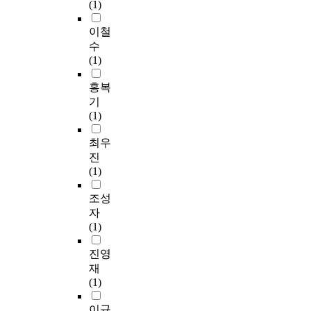
p
(1)
경
r
의
r
제
o
사
a
이철
력
m
고
n
수
집
c
·
o
(1)
중
i
질
r
을
t
병
m
홍복
위
i
이
a
기
한
z
업
l
(1)
공
e
무
e
정
n
상
c
최우
거
s
재
o
진
래
o
해
n
(1)
법
v
로
o
상
e
인
m
조성
의
r
정
i
자
규
t
되
c
(1)
제
h
면
b
에
e
산
e
진영
더
p
재
n
재
하
a
보
e
(1)
여
s
험
f
추
t
법
i
이규