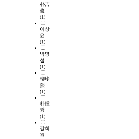
기
a
으
e
朴吉
업
n
로
r
俊
집
d
부
e
(1)
단
s
터
t
에
o
근
a
이상
비
f
로
i
윤
하
w
자
l
(1)
여
e
를
e
지
l
보
r
박명
주
f
호
s
섭
회
a
하
c
(1)
사
r
기
a
체
e
위
n
柳珍
제
p
해
e
熙
의
r
제
x
(1)
대
o
정
t
규
m
되
r
朴鍾
모
o
었
a
秀
기
t
다
c
(1)
업
i
.
t
집
o
근
s
강희
단
n
로
u
원
은
f
자