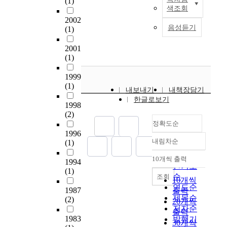
(1)
a
산
r
색조회
보
n
업
a
2002
유
g
재
c
음성듣기
(1)
에
e
해
t
대
s
보
u
2001
한
i
상
a
(1)
원
n
보
l
칙
t
험
t
1999
적
h
법
e
(1)
내보내기
내책장담기
금
e
(
r
한글로보기
지
l
이
m
1998
등
o
하
(2)
s
여
c
정확도순
산
.
러
1996
a
재
B
내림차순
가
(1)
l
보
정확도
y
지
g
험
e
순
10개씩 출력
1994
사
내림차순
o
법
x
인기도
(1)
전
v
)
e
순
조회
10개씩
적
e
은
r
연도순
1987
출력
인
r
업
c
제목순
(2)
20개씩
규
n
무
i
저자순
출력
제
m
수
s
1983
발행기
30개씩
를
e
행
i