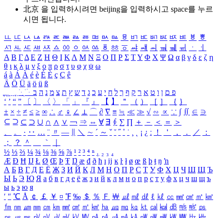
北京 을 입력하시려면
beijing
을 입력하시고 space를 누르
시면 됩니다.
ㅥ
ㅦ
ㅧ
ㅨ
ㅩ
ㅪ
ㅫ
ㅬ
ㅭ
ㅮ
ㅯ
ㅰ
ㅱ
ㅲ
ㅳ
ㅴ
ㅵ
ㅶ
ㅷ
ㅸ
ㅹ
ㅺ
ㅻ
ㅼ
ㅽ
ㅾ
ㅿ
ㆀ
ㆁ
ㆂ
ㆃ
ㆄ
ㆅ
ㆆ
ㆇ
ㆈ
ㆉ
ㆊ
ㆋ
ㆌ
ㆍ
ㆎ
Α
Β
Γ
Δ
Ε
Ζ
Η
Θ
Ι
Κ
Λ
Μ
Ν
Ξ
Ο
Π
Ρ
Σ
Τ
Υ
Φ
Χ
Ψ
Ω
α
β
γ
δ
ε
ζ
η
θ
ι
κ
λ
μ
ν
ξ
ο
π
ρ
σ
τ
υ
φ
χ
ψ
ω
á
à
Á
À
é
è
É
È
ç
Ç
ê
Ä
Ö
Ü
ä
ö
ü
ß
ְ
ֳ
ֲ
ֱ
ָ
ַ
ֵ
ֶ
ִ
ֹ
ּ
ֻ
ׂ
ׁ
ּ
ב
ה
נ
מ
צ
ת
ץ
ש
ד
ג
כ
ע
י
ח
ל
ך
ף
ק
ר
א
ט
ו
ן
ם
פ
‘
’
“
”
〔
〕
〈
〉
「
」
『
』
【
】
＂
（
）
［
］
｛
｝
±
×
÷
≠
≤
≥
∞
∴
♂
♀
∠
⊥
⌒
∂
∇
≡
≒
≪
≫
√
∽
∝
∵
∫
∬
∈
∋
⊆
⊇
⊂
⊃
∪
∩
∧
∨
￢
⇒
⇔
∀
∃
∮
∑
∏
＋
－
＜
＝
＞
、
。
·
‥
…
¨
〃
―
∥
＼
∼
´
～
ˇ
˘
˝
˚
˙
¸
˛
¡
¿
ː
！
＇
，
．
／
：
；
？
＾
＿
｀
｜
½
⅓
⅔
¼
¾
⅛
⅜
⅝
⅞
¹
²
³
⁴
ⁿ
₁
₂
₃
₄
Æ
Ð
Ħ
Ĳ
Ł
Ø
Œ
Þ
Ŧ
Ŋ
æ
đ
ð
ħ
ı
ĳ
ĸ
ŀ
ł
ø
œ
ß
þ
ŧ
ŋ
ŉ
А
Б
В
Г
Д
Е
Ё
Ж
З
И
Й
К
Л
М
Н
О
П
Р
С
Т
У
Ф
Х
Ц
Ч
Ш
Щ
Ъ
Ы
Ь
Э
Ю
Я
а
б
в
г
д
е
ё
ж
з
и
й
к
л
м
н
о
п
р
с
т
у
ф
х
ц
ч
ш
щ
ъ
ы
ь
э
ю
я
′
″
℃
Å
￠
￡
￥
¤
℉
‰
＄
％
Ｆ
￦
㎕
㎖
㎗
ℓ
㎘
㏄
㎣
㎤
㎥
㎦
㎙
㎚
㎛
㎜
㎝
㎞
㎟
㎠
㎡
㎢
㏊
㎍
㎎
㎏
㏏
㎈
㎉
㏈
㎧
㎨
㎰
㎱
㎲
㎳
㎴
㎵
㎶
㎷
㎸
㎹
㎀
㎁
㎂
㎃
㎄
㎺
㎻
㎽
㎾
㎿
㎐
㎑