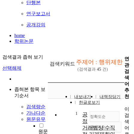
단행본
연구보고서
공개강의
home
학위논문
검색결과 좁혀 보기
연
주제어 : 행위제한
검색키워드
관
선택해제
(검색결과
45
건)
검
색
어
좁혀본 항목 보
추
기순서
천
내보내기
내책장담기
한글로보기
검색량순
이
가나다순
1
공
검
정확도순
원문유무
정
색
거래법상 수직
내림차순
어
정확도
원문