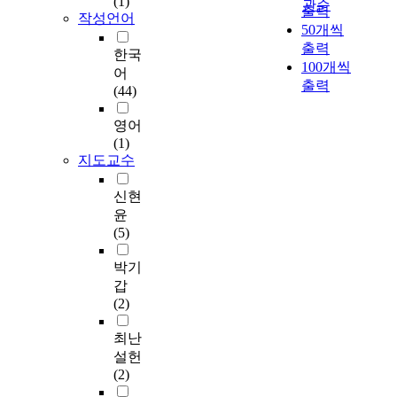
(1)
관순
가
출력
n
과
n
작성언어
하
50개씩
t
정
g
고
출력
a
에
b
한국
있
100개씩
d
서
u
어
다
m
출력
근
y
(44)
.
i
로
e
국
n
자
r
영어
내
i
가
p
(1)
법
s
직
o
지도교수
적
t
면
w
으
r
하
e
신현
로
a
는
r
윤
도
t
각
,
(5)
지
i
종
l
주
o
사
a
박기
회
n
고
r
갑
사
a
와
g
(2)
체
n
질
e
제
d
병
s
최난
가
d
의
c
설헌
아
e
위
a
(2)
닌
m
험
l