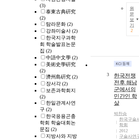
(3)
원
泰東古典硏究
문
(2)
보
탐라문화
(2)
기
강좌미술사
(2)
2
한국지구과학
회 학술발표논문
집
(2)
中語中文學
(2)
美術史學硏究
(2)
3
한국전쟁
濟州島硏究
(2)
전후 해남
장서각
(2)
군에서의
보존과학회지
민간인 학
(2)
살
한일관계사연
구
(2)
박찬승
한국응용곤충
한국구술
학회 학술대회논
학회
문집
(2)
2012
지방사와 지방
구술사연