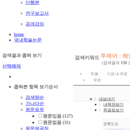
단행본
연구보고서
공개강의
home
국내학술논문
주제어 : 해
검색결과 좁혀 보기
검색키워드
(검색결과
158
선택해제
무료
기관 내 무료
유료
좁혀본 항목 보기순서
검색량순
내보내기
가나다순
내책장담기
원문유무
한글로보기
원문있음
(127)
원문없음
(31)
정확도순
원문제공처