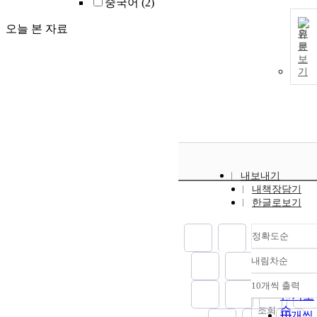
중국어
(2)
오늘 본 자료
원
문
보
기
내보내기
내책장담기
한글로보기
정확도순
내림차순
정확도
순
10개씩 출력
내림차
인기도
순
조회
10개씩