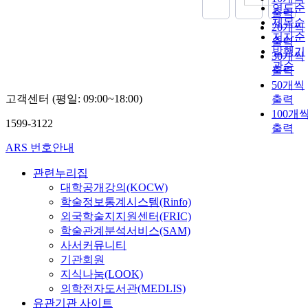
연도순
출력
제목순
20개씩
저자순
출력
발행기
30개씩
관순
출력
50개씩
고객센터 (평일: 09:00~18:00)
출력
100개
1599-3122
출력
ARS 번호안내
관련누리집
대학공개강의(KOCW)
학술정보통계시스템(Rinfo)
외국학술지지원센터(FRIC)
학술관계분석서비스(SAM)
사서커뮤니티
기관회원
지식나눔(LOOK)
의학전자도서관(MEDLIS)
유관기관 사이트