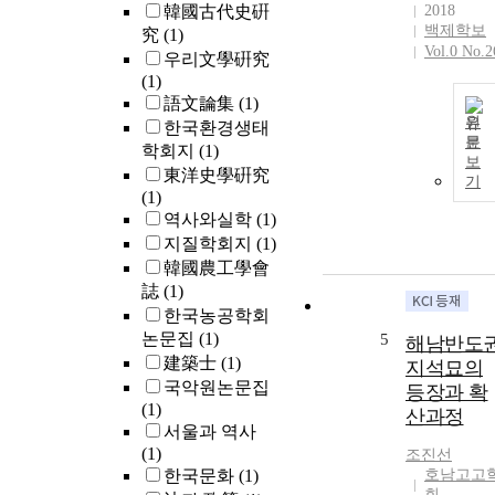
韓國古代史硏
2018
백제학보
究
(1)
Vol.0 No.2
우리文學硏究
(1)
語文論集
(1)
원
한국환경생태
문
학회지
(1)
보
東洋史學硏究
기
(1)
역사와실학
(1)
지질학회지
(1)
韓國農工學會
誌
(1)
한국농공학회
논문집
(1)
5
해남반도
建築士
(1)
지석묘의
국악원논문집
등장과 확
(1)
산과정
서울과 역사
(1)
조진선
한국문화
(1)
호남고고
회