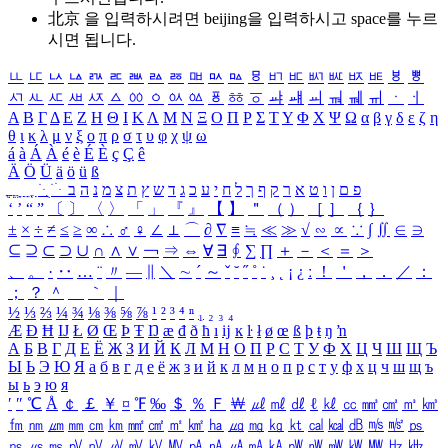
北京 을 입력하시려면
beijing
을 입력하시고 space를 누르
시면 됩니다.
ㅥ
ㅦ
ㅧ
ㅨ
ㅩ
ㅪ
ㅫ
ㅬ
ㅭ
ㅮ
ㅯ
ㅰ
ㅱ
ㅲ
ㅳ
ㅴ
ㅵ
ㅶ
ㅷ
ㅸ
ㅹ
ㅺ
ㅻ
ㅼ
ㅽ
ㅾ
ㅿ
ㆀ
ㆁ
ㆂ
ㆃ
ㆄ
ㆅ
ㆆ
ㆇ
ㆈ
ㆉ
ㆊ
ㆋ
ㆌ
ㆍ
ㆎ
Α
Β
Γ
Δ
Ε
Ζ
Η
Θ
Ι
Κ
Λ
Μ
Ν
Ξ
Ο
Π
Ρ
Σ
Τ
Υ
Φ
Χ
Ψ
Ω
α
β
γ
δ
ε
ζ
η
θ
ι
κ
λ
μ
ν
ξ
ο
π
ρ
σ
τ
υ
φ
χ
ψ
ω
á
à
Á
À
é
è
É
È
ç
Ç
ê
Ä
Ö
Ü
ä
ö
ü
ß
ְ
ֳ
ֲ
ֱ
ָ
ַ
ֵ
ֶ
ִ
ֹ
ּ
ֻ
ׂ
ׁ
ּ
ב
ה
נ
מ
צ
ת
ץ
ש
ד
ג
כ
ע
י
ח
ל
ך
ף
ק
ר
א
ט
ו
ן
ם
פ
‘
’
“
”
〔
〕
〈
〉
「
」
『
』
【
】
＂
（
）
［
］
｛
｝
±
×
÷
≠
≤
≥
∞
∴
♂
♀
∠
⊥
⌒
∂
∇
≡
≒
≪
≫
√
∽
∝
∵
∫
∬
∈
∋
⊆
⊇
⊂
⊃
∪
∩
∧
∨
￢
⇒
⇔
∀
∃
∮
∑
∏
＋
－
＜
＝
＞
、
。
·
‥
…
¨
〃
―
∥
＼
∼
´
～
ˇ
˘
˝
˚
˙
¸
˛
¡
¿
ː
！
＇
，
．
／
：
；
？
＾
＿
｀
｜
½
⅓
⅔
¼
¾
⅛
⅜
⅝
⅞
¹
²
³
⁴
ⁿ
₁
₂
₃
₄
Æ
Ð
Ħ
Ĳ
Ł
Ø
Œ
Þ
Ŧ
Ŋ
æ
đ
ð
ħ
ı
ĳ
ĸ
ŀ
ł
ø
œ
ß
þ
ŧ
ŋ
ŉ
А
Б
В
Г
Д
Е
Ё
Ж
З
И
Й
К
Л
М
Н
О
П
Р
С
Т
У
Ф
Х
Ц
Ч
Ш
Щ
Ъ
Ы
Ь
Э
Ю
Я
а
б
в
г
д
е
ё
ж
з
и
й
к
л
м
н
о
п
р
с
т
у
ф
х
ц
ч
ш
щ
ъ
ы
ь
э
ю
я
′
″
℃
Å
￠
￡
￥
¤
℉
‰
＄
％
Ｆ
￦
㎕
㎖
㎗
ℓ
㎘
㏄
㎣
㎤
㎥
㎦
㎙
㎚
㎛
㎜
㎝
㎞
㎟
㎠
㎡
㎢
㏊
㎍
㎎
㎏
㏏
㎈
㎉
㏈
㎧
㎨
㎰
㎱
㎲
㎳
㎴
㎵
㎶
㎷
㎸
㎹
㎀
㎁
㎂
㎃
㎄
㎺
㎻
㎽
㎾
㎿
㎐
㎑