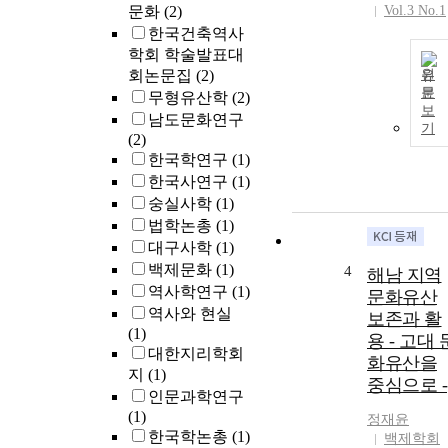
문화
(2)
Vol.3 No.1
한국건축역사
학회 학술발표대
회논문집
(2)
원
문
무형유산학
(2)
보
남도문화연구
기
(2)
한국학연구
(1)
한국사연구
(1)
숭실사학
(1)
법학논총
(1)
대구사학
(1)
백제문화
(1)
4
해남 지역
역사학연구
(1)
문화유산
역사와 현실
보존과 활
(1)
용 - 고대 
대한지리학회
화유산을
지
(1)
중심으로 -
인문과학연구
(1)
정재윤
한국학논총
(1)
백제학회