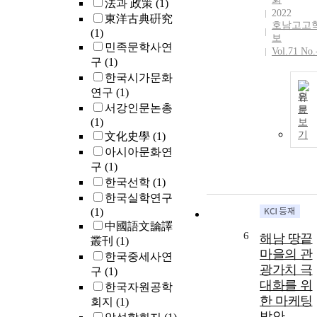
法과 政策
(1)
2022
東洋古典硏究
호남고고
(1)
보
민족문학사연
Vol.71 No.
구
(1)
한국시가문화
연구
(1)
원
서강인문논총
문
(1)
보
기
文化史學
(1)
아시아문화연
구
(1)
한국선학
(1)
한국실학연구
(1)
中國語文論譯
6
해남 땅끝
叢刊
(1)
마을의 관
한국중세사연
광가치 극
구
(1)
대화를 위
한국자원공학
한 마케팅
회지
(1)
방안