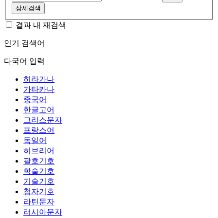
상세검색
결과 내 재검색
인기 검색어
다국어 입력
히라가나
가타카나
중국어
한글고어
그리스문자
프랑스어
독일어
히브리어
괄호기호
학술기호
기술기호
첨자기호
라틴문자
러시아문자