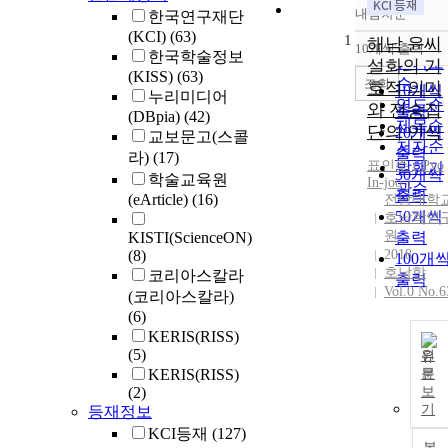
내림차순
한국연구재단
정확도
(KCI)
(63)
1
순
해남 윤씨
10개씩 출력
내림차
한국학술정보
인기도
설화의 기
(KISS)
(63)
순
조회
호적 의미
10개씩
누리미디어
연도순
와 전승집
출력
(DBpia)
(42)
제목순
단의 인식
20개씩
교보문고(스콜
저자순
출력
라)
(17)
표인주 ( Pyo
발행기
30개씩
학술교육원
In-joo )
관순
출력
(eArticle)
(16)
전남대학
50개씩
호남학연
원
KISTI(ScienceON)
출력
(8)
2018
100개
호남학
코리아스칼라
출력
Vol.0 No.6
(코리아스칼라)
(6)
KERIS(RISS)
(5)
원
KERIS(RISS)
문
(2)
보
기
등재정보
KCI등재
(127)
복