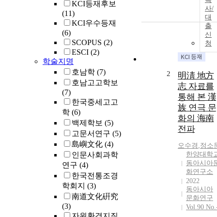
KCI등재후보
사/
(11)
대
KCI우수등재
출
(6)
신
SCOPUS
(2)
청
ESCI
(2)
학술지명
호남학
(7)
2
明淸 地方
호남고고학보
志 자료를
(7)
통해 본 漢
한국중세고고
族 연극 문
학
(6)
화의 海南
백제학보
(5)
전파
고문서연구
(5)
島嶼文化
(4)
오수경
,
정소
인문사회과학
한양대학
동아시아
연구
(4)
화연구소
한국전통조경
2022
학회지
(3)
동아시아
南道文化硏究
문화연구
(3)
Vol.90 No.
자원환경지질