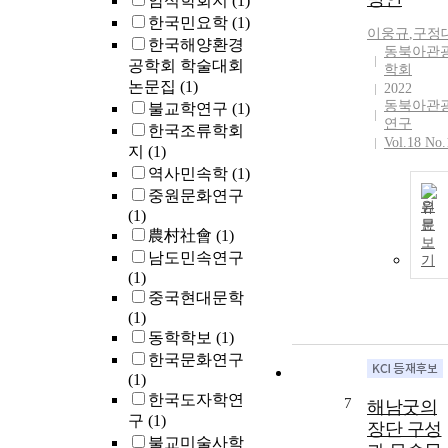
암석학회지
(1)
한국민요학
(1)
이웅규
,
구정
한국해양환경
동북아관
공학회 학술대회
학회
논문집
(1)
2022
동북아관
불교학연구
(1)
연구
한국조류학회
Vol.18 No.
지
(1)
역사민속학
(1)
중원문화연구
원
(1)
문
農村社會
(1)
보
남도민속연구
기
(1)
중국현대문학
(1)
동학학보
(1)
한국문화연구
(1)
한국도자학연
7
해남굿의
구
(1)
장단 구성
불교미술사학