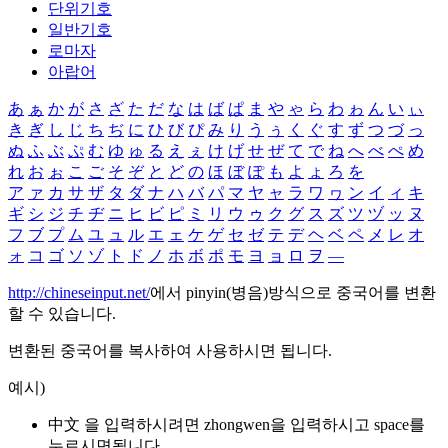
단위기호
일반기호
로마자
아랍어
あ
ぁ
か
が
さ
ざ
た
だ
な
は
ば
ぱ
ま
や
ゃ
ら
わ
ゎ
ん
い
ぃ
き
ぎ
し
じ
ち
ぢ
に
ひ
び
ぴ
み
り
う
ぅ
く
ぐ
す
ず
つ
づ
っ
ぬ
ふ
ぶ
ぷ
む
ゆ
ゅ
る
え
ぇ
け
げ
せ
ぜ
て
で
ね
へ
べ
ぺ
め
れ
お
ぉ
こ
ご
そ
ぞ
と
ど
の
ほ
ぼ
ぽ
も
よ
ょ
ろ
を
ア
ァ
カ
サ
ザ
タ
ダ
ナ
ハ
バ
パ
マ
ヤ
ャ
ラ
ワ
ヮ
ン
イ
ィ
キ
ギ
シ
ジ
チ
ヂ
ニ
ヒ
ビ
ピ
ミ
リ
ウ
ゥ
ク
グ
ス
ズ
ツ
ヅ
ッ
ヌ
フ
ブ
プ
ム
ユ
ュ
ル
エ
ェ
ケ
ゲ
セ
ゼ
テ
デ
ヘ
ベ
ペ
メ
レ
オ
ォ
コ
ゴ
ソ
ゾ
ト
ド
ノ
ホ
ボ
ポ
モ
ヨ
ョ
ロ
ヲ
―
http://chineseinput.net/
에서 pinyin(병음)방식으로 중국어를 변환
할 수 있습니다.
변환된 중국어를 복사하여 사용하시면 됩니다.
예시)
中文 을 입력하시려면
zhongwen
을 입력하시고 space를
누르시면됩니다.