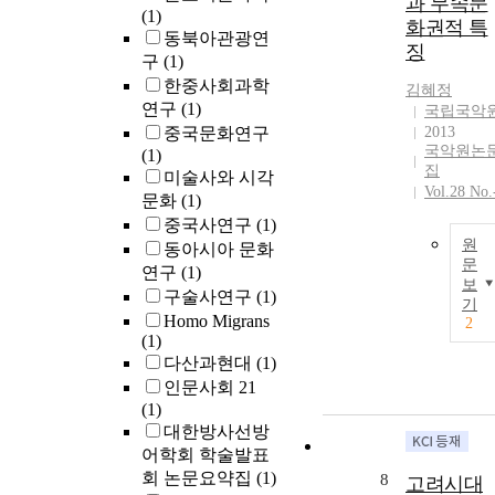
과 무속문
(1)
화권적 특
동북아관광연
징
구
(1)
한중사회과학
김혜정
연구
(1)
국립국악
중국문화연구
2013
국악원논
(1)
집
미술사와 시각
Vol.28 No.
문화
(1)
중국사연구
(1)
원
동아시아 문화
문
연구
(1)
보
구술사연구
(1)
기
Homo Migrans
2
(1)
다산과현대
(1)
인문사회 21
(1)
대한방사선방
어학회 학술발표
회 논문요약집
(1)
8
고려시대