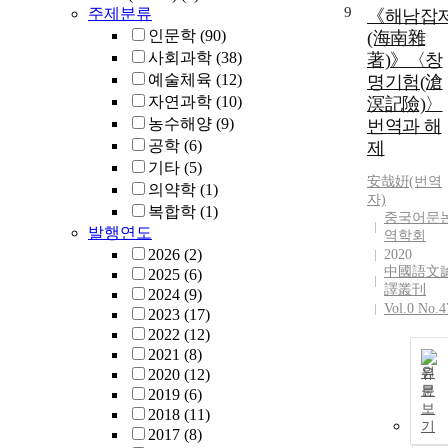
9
주제분류
《해남잡
인문학
(90)
(海南雜
사회과학
(38)
著)》〈창
예술체육
(12)
명기험(滄
자연과학
(10)
溟記險)〉
농수해양
(9)
번역과 해
공학
(6)
제
기타
(5)
安哉姸(번역
의약학
(1)
자)
복합학
(1)
중국어문
발행연도
역학회
2026
(2)
2020
中國語文
2025
(6)
譯叢刊
2024
(9)
Vol.0 No.4
2023
(17)
2022
(12)
2021
(8)
원
2020
(12)
문
2019
(6)
보
2018
(11)
기
2017
(8)