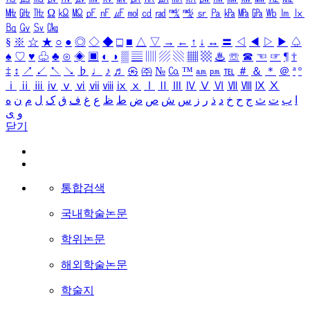
㎒
㎓
㎔
Ω
㏀
㏁
㎊
㎋
㎌
㏖
㏅
㎭
㎮
㎯
㏛
㎩
㎪
㎫
㎬
㏝
㏐
㏓
㏃
㏉
㏜
㏆
§
※
☆
★
○
●
◎
◇
◆
□
■
△
▽
→
←
↑
↓
↔
〓
◁
◀
▷
▶
♤
♠
♡
♥
♧
♣
⊙
◈
▣
◐
◑
▒
▤
▥
▨
▧
▦
▩
♨
☏
☎
☜
☞
¶
†
‡
↕
↗
↙
↖
↘
♭
♩
♪
♬
㉿
㈜
№
㏇
™
㏂
㏘
℡
＃
＆
＊
＠
ª
º
ⅰ
ⅱ
ⅲ
ⅳ
ⅴ
ⅵ
ⅶ
ⅷ
ⅸ
ⅹ
Ⅰ
Ⅱ
Ⅲ
Ⅳ
Ⅴ
Ⅵ
Ⅶ
Ⅷ
Ⅸ
Ⅹ
ا
ب
ت
ث
ج
ح
خ
د
ذ
ر
ز
س
ش
ص
ض
ط
ظ
ع
غ
ف
ق
ک
ل
م
ن
ه
و
ی
닫기
통합검색
국내학술논문
학위논문
해외학술논문
학술지