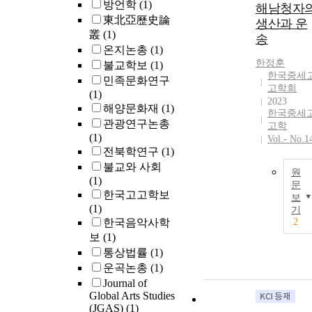
방언학
(1)
해남청자
東北亞歷史論
생산과 운
叢
(1)
송
온지논총
(1)
한정훈
불교학보
(1)
한국중세
민족문화연구
고학회
(1)
2023
해양문화재
(1)
한국중세
관광연구논총
고학
(1)
Vol.- No.1
전북학연구
(1)
불교와 사회
원
(1)
문
한국고고학보
보
(1)
기
한국음악사학
2
보
(1)
통상법률
(1)
운곡논총
(1)
Journal of
Global Arts Studies
(JGAS)
(1)