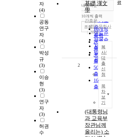
료
基礎 漢文
자
내림차순
정확도
學
(4)
순
10개씩 출력
내림차순
인기도
간호윤
공동
경인문화사
순
조회
연구
10개씩
2010
연도순
자
출력
제목순
(4)
20개씩
저자순
복
출력
발행기
박성
사/
30개씩
대
관순
규
출력
출
(3)
2
50개씩
신
출력
청
이승
100개씩
현
목
출력
(3)
차
보
연구
기
자
(대통령님
(3)
과 교육부
장관님께
허권
올리는) 소
수