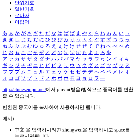
단위기호
일반기호
로마자
아랍어
あ
ぁ
か
が
さ
ざ
た
だ
な
は
ば
ぱ
ま
や
ゃ
ら
わ
ゎ
ん
い
ぃ
き
ぎ
し
じ
ち
ぢ
に
ひ
び
ぴ
み
り
う
ぅ
く
ぐ
す
ず
つ
づ
っ
ぬ
ふ
ぶ
ぷ
む
ゆ
ゅ
る
え
ぇ
け
げ
せ
ぜ
て
で
ね
へ
べ
ぺ
め
れ
お
ぉ
こ
ご
そ
ぞ
と
ど
の
ほ
ぼ
ぽ
も
よ
ょ
ろ
を
ア
ァ
カ
サ
ザ
タ
ダ
ナ
ハ
バ
パ
マ
ヤ
ャ
ラ
ワ
ヮ
ン
イ
ィ
キ
ギ
シ
ジ
チ
ヂ
ニ
ヒ
ビ
ピ
ミ
リ
ウ
ゥ
ク
グ
ス
ズ
ツ
ヅ
ッ
ヌ
フ
ブ
プ
ム
ユ
ュ
ル
エ
ェ
ケ
ゲ
セ
ゼ
テ
デ
ヘ
ベ
ペ
メ
レ
オ
ォ
コ
ゴ
ソ
ゾ
ト
ド
ノ
ホ
ボ
ポ
モ
ヨ
ョ
ロ
ヲ
―
http://chineseinput.net/
에서 pinyin(병음)방식으로 중국어를 변환
할 수 있습니다.
변환된 중국어를 복사하여 사용하시면 됩니다.
예시)
中文 을 입력하시려면
zhongwen
을 입력하시고 space를
누르시면됩니다.