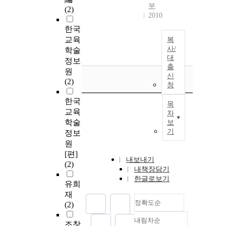
부
(2)
2010
한국
교육
복
사/
학술
대
정보
출
원
신
(2)
청
한국
목
교육
차
학술
보
기
정보
원
[편]
내보내기
(2)
내책장담기
한글로보기
유희
재
정확도순
(2)
내림차순
정확도
조창