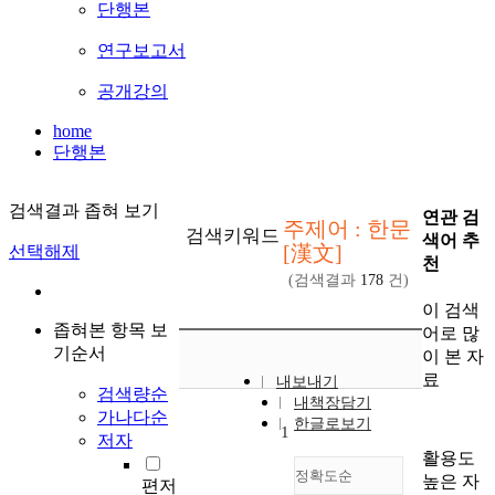
단행본
연구보고서
공개강의
home
단행본
검색결과 좁혀 보기
연관 검
주제어 : 한문
검색키워드
색어 추
[漢文]
선택해제
천
(검색결과
178
건)
이 검색
좁혀본 항목 보
어로 많
기순서
이 본 자
료
내보내기
검색량순
내책장담기
가나다순
한글로보기
1
저자
활용도
정확도순
높은 자
편저