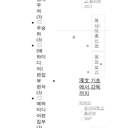
교 출판부
우
2023
저
(3)
복
사/
우승
대
하
출
4
(3)
신
청
[예
하미
목
차
디
보
어]
기
편집
漢文 기초
부
에서 강독
편저
(3)
까지
박유리
예하
동아대학교
미디
출판부
어편
2007
집부
(3)