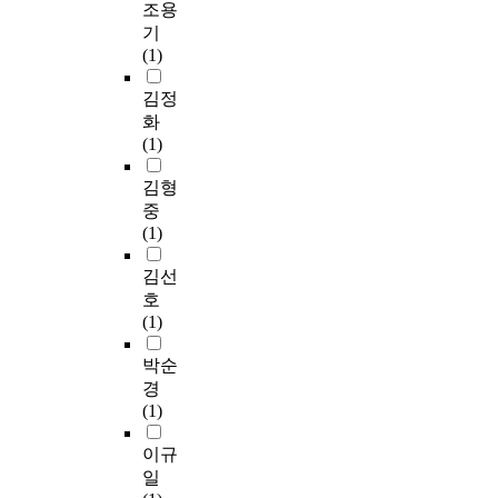
조용
기
(1)
김정
화
(1)
김형
중
(1)
김선
호
(1)
박순
경
(1)
이규
일