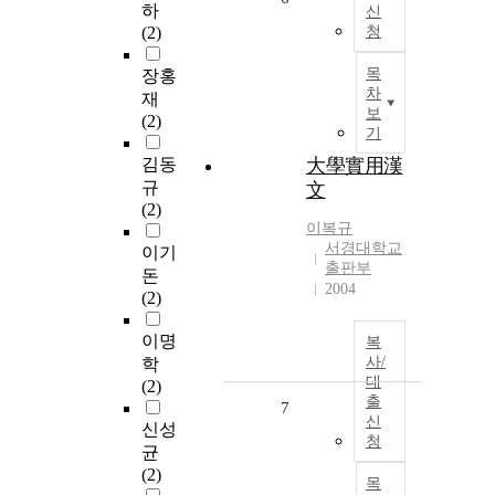
하
신
(2)
청
목
장홍
차
재
보
(2)
기
김동
大學實用漢
규
文
(2)
이복규
서경대학교
이기
출판부
돈
2004
(2)
이명
복
사/
학
대
(2)
출
7
신
신성
청
균
(2)
목