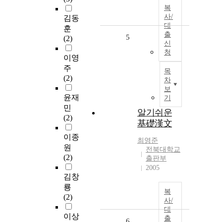
복
사/
김동
대
훈
출
5
(2)
신
청
이영
주
목
(2)
차
보
윤재
기
민
알기쉬운
(2)
基礎漢文
이종
최영준
원
전북대학교
(2)
출판부
2005
김창
룡
복
(2)
사/
대
이상
출
6