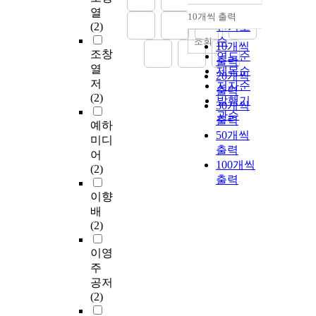
순
열
10개씩 출력
내림차순
(2)
인기도
순
조회
10개씩
조창
연도순
출력
열
제목순
20개씩
저
저자순
출력
(2)
발행기
30개씩
관순
출력
예하
50개씩
미디
출력
어
100개씩
(2)
출력
이향
배
(2)
이영
주
공저
(2)