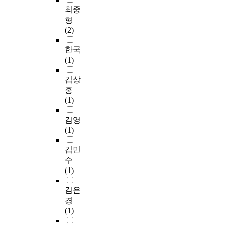
최중
형
(2)
한국
(1)
김상
홍
(1)
김영
(1)
김민
수
(1)
김은
경
(1)