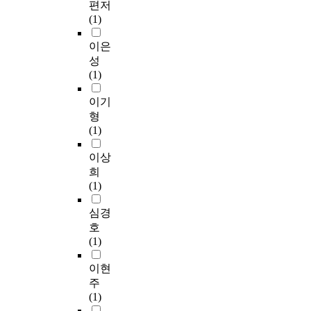
편저
(1)
이은
성
(1)
이기
형
(1)
이상
희
(1)
심경
호
(1)
이현
주
(1)