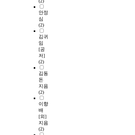
(2)
안정
심
(2)
김귀
임
[공
저]
(2)
김동
돈
지음
(2)
이향
배
[외]
지음
(2)