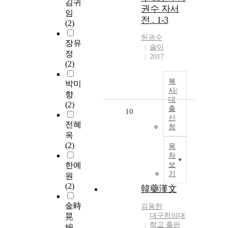
김귀
권수 자서
임
전 . 1-3
(2)
허권수
장유
술이
정
2017
(2)
복
박미
사/
향
대
(2)
출
10
신
전혜
청
옥
(2)
목
차
한예
보
기
원
(2)
韓藥漢文
金時
김용한
대구한의대
晃
학교 출판
編