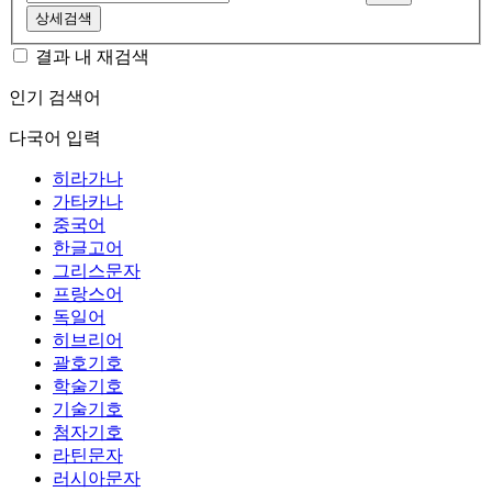
상세검색
결과 내 재검색
인기 검색어
다국어 입력
히라가나
가타카나
중국어
한글고어
그리스문자
프랑스어
독일어
히브리어
괄호기호
학술기호
기술기호
첨자기호
라틴문자
러시아문자