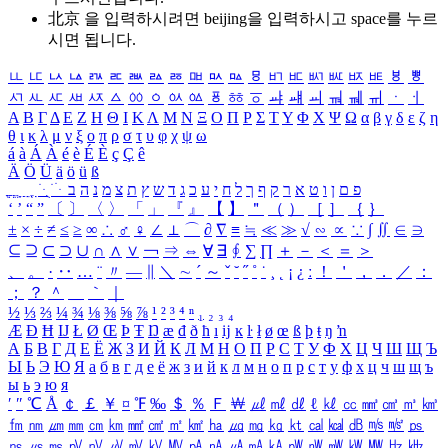
北京 을 입력하시려면
beijing
을 입력하시고 space를 누르
시면 됩니다.
ㅥ
ㅦ
ㅧ
ㅨ
ㅩ
ㅪ
ㅫ
ㅬ
ㅭ
ㅮ
ㅯ
ㅰ
ㅱ
ㅲ
ㅳ
ㅴ
ㅵ
ㅶ
ㅷ
ㅸ
ㅹ
ㅺ
ㅻ
ㅼ
ㅽ
ㅾ
ㅿ
ㆀ
ㆁ
ㆂ
ㆃ
ㆄ
ㆅ
ㆆ
ㆇ
ㆈ
ㆉ
ㆊ
ㆋ
ㆌ
ㆍ
ㆎ
Α
Β
Γ
Δ
Ε
Ζ
Η
Θ
Ι
Κ
Λ
Μ
Ν
Ξ
Ο
Π
Ρ
Σ
Τ
Υ
Φ
Χ
Ψ
Ω
α
β
γ
δ
ε
ζ
η
θ
ι
κ
λ
μ
ν
ξ
ο
π
ρ
σ
τ
υ
φ
χ
ψ
ω
á
à
Á
À
é
è
É
È
ç
Ç
ê
Ä
Ö
Ü
ä
ö
ü
ß
ְ
ֳ
ֲ
ֱ
ָ
ַ
ֵ
ֶ
ִ
ֹ
ּ
ֻ
ׂ
ׁ
ּ
ב
ה
נ
מ
צ
ת
ץ
ש
ד
ג
כ
ע
י
ח
ל
ך
ף
ק
ר
א
ט
ו
ן
ם
פ
‘
’
“
”
〔
〕
〈
〉
「
」
『
』
【
】
＂
（
）
［
］
｛
｝
±
×
÷
≠
≤
≥
∞
∴
♂
♀
∠
⊥
⌒
∂
∇
≡
≒
≪
≫
√
∽
∝
∵
∫
∬
∈
∋
⊆
⊇
⊂
⊃
∪
∩
∧
∨
￢
⇒
⇔
∀
∃
∮
∑
∏
＋
－
＜
＝
＞
、
。
·
‥
…
¨
〃
―
∥
＼
∼
´
～
ˇ
˘
˝
˚
˙
¸
˛
¡
¿
ː
！
＇
，
．
／
：
；
？
＾
＿
｀
｜
½
⅓
⅔
¼
¾
⅛
⅜
⅝
⅞
¹
²
³
⁴
ⁿ
₁
₂
₃
₄
Æ
Ð
Ħ
Ĳ
Ł
Ø
Œ
Þ
Ŧ
Ŋ
æ
đ
ð
ħ
ı
ĳ
ĸ
ŀ
ł
ø
œ
ß
þ
ŧ
ŋ
ŉ
А
Б
В
Г
Д
Е
Ё
Ж
З
И
Й
К
Л
М
Н
О
П
Р
С
Т
У
Ф
Х
Ц
Ч
Ш
Щ
Ъ
Ы
Ь
Э
Ю
Я
а
б
в
г
д
е
ё
ж
з
и
й
к
л
м
н
о
п
р
с
т
у
ф
х
ц
ч
ш
щ
ъ
ы
ь
э
ю
я
′
″
℃
Å
￠
￡
￥
¤
℉
‰
＄
％
Ｆ
￦
㎕
㎖
㎗
ℓ
㎘
㏄
㎣
㎤
㎥
㎦
㎙
㎚
㎛
㎜
㎝
㎞
㎟
㎠
㎡
㎢
㏊
㎍
㎎
㎏
㏏
㎈
㎉
㏈
㎧
㎨
㎰
㎱
㎲
㎳
㎴
㎵
㎶
㎷
㎸
㎹
㎀
㎁
㎂
㎃
㎄
㎺
㎻
㎽
㎾
㎿
㎐
㎑