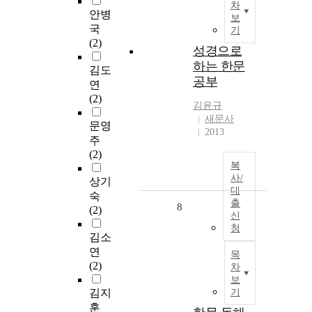
차
안병
보
국
기
(2)
성경으로
하는 한문
김도
공부
연
(2)
김윤규
새문사
문영
2013
주
(2)
복
사/
상기
대
숙
출
8
(2)
신
청
김소
연
목
(2)
차
보
김지
기
훈