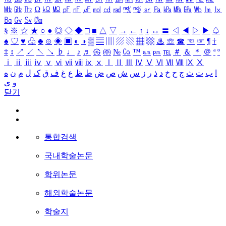
㎒
㎓
㎔
Ω
㏀
㏁
㎊
㎋
㎌
㏖
㏅
㎭
㎮
㎯
㏛
㎩
㎪
㎫
㎬
㏝
㏐
㏓
㏃
㏉
㏜
㏆
§
※
☆
★
○
●
◎
◇
◆
□
■
△
▽
→
←
↑
↓
↔
〓
◁
◀
▷
▶
♤
♠
♡
♥
♧
♣
⊙
◈
▣
◐
◑
▒
▤
▥
▨
▧
▦
▩
♨
☏
☎
☜
☞
¶
†
‡
↕
↗
↙
↖
↘
♭
♩
♪
♬
㉿
㈜
№
㏇
™
㏂
㏘
℡
＃
＆
＊
＠
ª
º
ⅰ
ⅱ
ⅲ
ⅳ
ⅴ
ⅵ
ⅶ
ⅷ
ⅸ
ⅹ
Ⅰ
Ⅱ
Ⅲ
Ⅳ
Ⅴ
Ⅵ
Ⅶ
Ⅷ
Ⅸ
Ⅹ
ا
ب
ت
ث
ج
ح
خ
د
ذ
ر
ز
س
ش
ص
ض
ط
ظ
ع
غ
ف
ق
ک
ل
م
ن
ه
و
ی
닫기
통합검색
국내학술논문
학위논문
해외학술논문
학술지