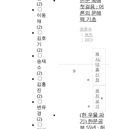
한문 독해
(2)
첫걸음 : 어
른의 문해
이동
력 기초
재
(2)
정춘수
부키
김호
2023
기
(2)
복
사/
송재
대
소
출
9
(2)
신
청
김홍
진
목
(2)
차
보
기
변유
경
(한 우물 파
(2)
기) 한문공
부 55년 : 허