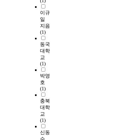
(1)
이규
일
지음
(1)
동국
대학
교
(1)
박영
호
(1)
충북
대학
교
(1)
신동
수