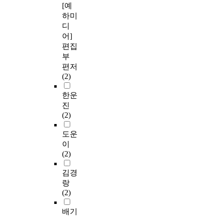
[예
하미
디
어]
편집
부
편저
(2)
한운
진
(2)
도운
이
(2)
김경
랑
(2)
배기