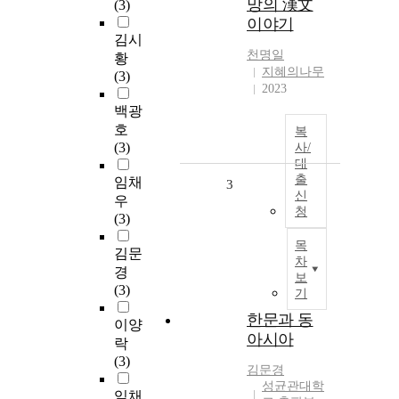
망의 漢文
(3)
이야기
김시
천명일
황
지혜의나무
(3)
2023
백광
호
복
(3)
사/
대
출
임채
3
신
우
청
(3)
목
김문
차
경
보
(3)
기
한문과 동
이양
아시아
락
(3)
김문경
성균관대학
임채