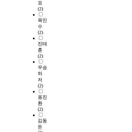
표
(2)
육민
수
(2)
진태
훈
(2)
우승
하
저
(2)
옹진
환
(2)
김동
돈