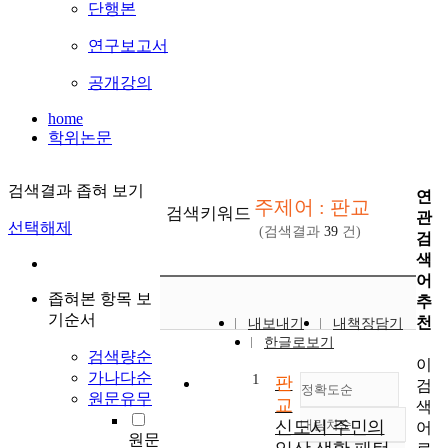
단행본
연구보고서
공개강의
home
학위논문
검색결과 좁혀 보기
연
주제어 : 판교
검색키워드
관
선택해제
(검색결과
39
건)
검
색
어
좁혀본 항목 보
추
기순서
천
내보내기
내책장담기
한글로보기
검색량순
이
가나다순
1
판
검
정확도순
원문유무
교
색
신도시 주민의
내림차순
어
정확도
원문