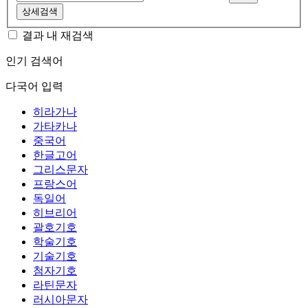
상세검색
결과 내 재검색
인기 검색어
다국어 입력
히라가나
가타카나
중국어
한글고어
그리스문자
프랑스어
독일어
히브리어
괄호기호
학술기호
기술기호
첨자기호
라틴문자
러시아문자