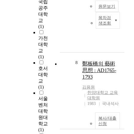
g
국립
러
o
나
게
죄
원문보기
h
공주
나
m
아
되
예
s
대학
현
e
가
었
방
목차검
u
본
교
재
s
삶
다
색조회
(
f
연
(1)
우
t
의
.
C
f
구
리
i
질
2
r
i
는
가천
나
c
향
기
i
c
아
대학
라
l
상
신
m
i
파
교
의
e
에
도
e
e
트
(1)
공
a
도
시
P
n
가
8
개
s
鄭板橋의 藝術
큰
는
r
t
격
호서
공
e
영
思想 : AD1765-
이
e
r
에
대학
지
m
향
1793
러
v
e
영
현
a
교
을
한
e
s
향
행
r
(1)
미
김용원
1
n
e
을
제
k
한양대학교 교육
친
기
t
a
미
대학원
서울
도
e
다
신
i
r
치
1983
국내석사
는
t
벤처
.
도
o
c
는
면
i
대학
시
n
h
교
적
n
원대
복사/대출
의
T
a
육
이
t
우
학교
신청
문
h
n
환
나
h
리
(1)
제
r
d
경