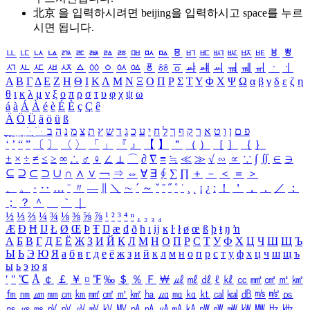
北京 을 입력하시려면
beijing
을 입력하시고 space를 누르
시면 됩니다.
ㅥ
ㅦ
ㅧ
ㅨ
ㅩ
ㅪ
ㅫ
ㅬ
ㅭ
ㅮ
ㅯ
ㅰ
ㅱ
ㅲ
ㅳ
ㅴ
ㅵ
ㅶ
ㅷ
ㅸ
ㅹ
ㅺ
ㅻ
ㅼ
ㅽ
ㅾ
ㅿ
ㆀ
ㆁ
ㆂ
ㆃ
ㆄ
ㆅ
ㆆ
ㆇ
ㆈ
ㆉ
ㆊ
ㆋ
ㆌ
ㆍ
ㆎ
Α
Β
Γ
Δ
Ε
Ζ
Η
Θ
Ι
Κ
Λ
Μ
Ν
Ξ
Ο
Π
Ρ
Σ
Τ
Υ
Φ
Χ
Ψ
Ω
α
β
γ
δ
ε
ζ
η
θ
ι
κ
λ
μ
ν
ξ
ο
π
ρ
σ
τ
υ
φ
χ
ψ
ω
á
à
Á
À
é
è
É
È
ç
Ç
ê
Ä
Ö
Ü
ä
ö
ü
ß
ְ
ֳ
ֲ
ֱ
ָ
ַ
ֵ
ֶ
ִ
ֹ
ּ
ֻ
ׂ
ׁ
ּ
ב
ה
נ
מ
צ
ת
ץ
ש
ד
ג
כ
ע
י
ח
ל
ך
ף
ק
ר
א
ט
ו
ן
ם
פ
‘
’
“
”
〔
〕
〈
〉
「
」
『
』
【
】
＂
（
）
［
］
｛
｝
±
×
÷
≠
≤
≥
∞
∴
♂
♀
∠
⊥
⌒
∂
∇
≡
≒
≪
≫
√
∽
∝
∵
∫
∬
∈
∋
⊆
⊇
⊂
⊃
∪
∩
∧
∨
￢
⇒
⇔
∀
∃
∮
∑
∏
＋
－
＜
＝
＞
、
。
·
‥
…
¨
〃
―
∥
＼
∼
´
～
ˇ
˘
˝
˚
˙
¸
˛
¡
¿
ː
！
＇
，
．
／
：
；
？
＾
＿
｀
｜
½
⅓
⅔
¼
¾
⅛
⅜
⅝
⅞
¹
²
³
⁴
ⁿ
₁
₂
₃
₄
Æ
Ð
Ħ
Ĳ
Ł
Ø
Œ
Þ
Ŧ
Ŋ
æ
đ
ð
ħ
ı
ĳ
ĸ
ŀ
ł
ø
œ
ß
þ
ŧ
ŋ
ŉ
А
Б
В
Г
Д
Е
Ё
Ж
З
И
Й
К
Л
М
Н
О
П
Р
С
Т
У
Ф
Х
Ц
Ч
Ш
Щ
Ъ
Ы
Ь
Э
Ю
Я
а
б
в
г
д
е
ё
ж
з
и
й
к
л
м
н
о
п
р
с
т
у
ф
х
ц
ч
ш
щ
ъ
ы
ь
э
ю
я
′
″
℃
Å
￠
￡
￥
¤
℉
‰
＄
％
Ｆ
￦
㎕
㎖
㎗
ℓ
㎘
㏄
㎣
㎤
㎥
㎦
㎙
㎚
㎛
㎜
㎝
㎞
㎟
㎠
㎡
㎢
㏊
㎍
㎎
㎏
㏏
㎈
㎉
㏈
㎧
㎨
㎰
㎱
㎲
㎳
㎴
㎵
㎶
㎷
㎸
㎹
㎀
㎁
㎂
㎃
㎄
㎺
㎻
㎽
㎾
㎿
㎐
㎑