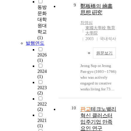
시
e
나
점
o
e
9
적
鄭板橋의 繪畵
설
p
라
동방
을
u
x
인
思想 硏究
물
a
의
문화
인
g
a
선
제
s
대
대학
식
h
m
택
차영심
한
t
표
원대
하
E
i
東國大學校 敎育
은
,
,
적
학교
였
n
大學院
n
초
관
h
인
(1)
기
v
2003
국내석사
a
·
리
a
산
발행연도
에
i
t
중
및
s
업
,
r
i
학
유
i
원문보기
혁
2026
자
o
o
교
지
n
신
(1)
족
n
n
때
등
c
클
Jeong Sup or Jeong
기
m
,
이
에
r
2024
러
Pan-gyo (1693∼1766)
능
e
b
루
(1)
필
e
스
who was actively
을
n
y
어
요
a
터
engaged in creative
높
t
c
짐
2023
한
s
로
works living for 73
이
a
o
(2)
을
최
i
많
years during Ching
고
l
n
실
소
n
은
China's cultural golden
그
D
2022
s
증
한
g
첨
age or 18th century
10
로
판교
테크노밸리
e
(2)
i
적
의
l
단
under the rules of
인
s
혁신 클러스터
d
으
규
y
기
kings Kanghee,
해
2021
i
입주기업 만족
e
로
정
c
업
Ongjeong and
(1)
서
g
r
요인 연구
입
으
h
들
Keonryung represents