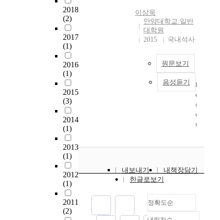
울
n
i
증
로
a
이
China's painters or one
2018
과
:
이상욱
n
하
구
n
집
(2)
of 8 great artists in
연
C
안양대학교 일반
g
기
성
g
적
Yangju, China. This
결
대학원
P
t
위
되
e
2017
되
study is aimed at his
2015
국내석사
되
T
h
하
(1)
어
d
어
painting thoughts
는
E
e
여
,
i
있
shown in his works. To
교
D
c
시
원문보기
2016
이
n
는
this end, this study
통
)
o
(1)
작
로
t
판
reviews his childhood
문
원
m
음성듣기
되
R
인
o
교
and adolescence, his
제
리
2015
p
었
e
한
a
테
life as 7th-grade
를
를
(3)
o
다
c
문
f
크
official and his human
해
적
s
.
e
제
o
노
relationship, and then,
결
2014
용
i
학
n
점
r
밸
examines a variety of
(1)
하
하
t
군
t
들
m
리
the books, literature,
고
여
i
이
l
이
o
는
dissertations and works
2013
자
건
o
주
y
계
f
그
(1)
about his art world to
하
설
n
의
,
속
c
성
analyze the historic
였
된
내보내기
내책장담기
o
주
i
해
o
2012
격
background of works
다
판
한글로보기
f
된
(1)
t
서
m
이
or the 18th century and
.
교
d
목
i
언
p
특
the development of
그
신
i
적
2011
정확도순
s
급
l
수
Yangju's great artists
러
도
v
(2)
은
u
되
e
하
and thus, describes his
나
시
e
내림차순