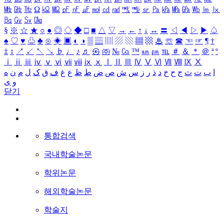
㎒
㎓
㎔
Ω
㏀
㏁
㎊
㎋
㎌
㏖
㏅
㎭
㎮
㎯
㏛
㎩
㎪
㎫
㎬
㏝
㏐
㏓
㏃
㏉
㏜
㏆
§
※
☆
★
○
●
◎
◇
◆
□
■
△
▽
→
←
↑
↓
↔
〓
◁
◀
▷
▶
♤
♠
♡
♥
♧
♣
⊙
◈
▣
◐
◑
▒
▤
▥
▨
▧
▦
▩
♨
☏
☎
☜
☞
¶
†
‡
↕
↗
↙
↖
↘
♭
♩
♪
♬
㉿
㈜
№
㏇
™
㏂
㏘
℡
＃
＆
＊
＠
ª
º
ⅰ
ⅱ
ⅲ
ⅳ
ⅴ
ⅵ
ⅶ
ⅷ
ⅸ
ⅹ
Ⅰ
Ⅱ
Ⅲ
Ⅳ
Ⅴ
Ⅵ
Ⅶ
Ⅷ
Ⅸ
Ⅹ
ا
ب
ت
ث
ج
ح
خ
د
ذ
ر
ز
س
ش
ص
ض
ط
ظ
ع
غ
ف
ق
ک
ل
م
ن
ه
و
ی
닫기
통합검색
국내학술논문
학위논문
해외학술논문
학술지