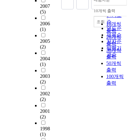
아
n
고
t
정확도
여
consciousness as artist.
2
의
2007
r
이
d
있
e
순
주
Although it is obsolete
기
10개씩 출력
주
(5)
s
내림차순
를
e
다
m
거
인기도
now, Yangju of Kangso
신
민
e
안
r
.
o
가
Province was the home
순
조회
도
2006
들
10개씩
c
전
s
n
복
of the 8 great artists
연도순
(1)
시
을
출력
o
하
t
t
합
who were recalcitrant
제목순
의
대
20개씩
m
고
o
본
h
되
to themselves as well
2005
저자순
입
상
출력
p
위
o
연
l
어
(2)
as their environment.
발행기
주
으
l
30개씩
험
d
구
y
있
Jeong Pan-gyo who
초
관순
로
e
출력
없
t
는
r
2004
지
was most famous
기
그
x
이
50개씩
(1)
h
공
e
않
among the 8 great
에
들
e
키
출력
a
개
n
고
artists of Yangju was
보
이
s
우
2003
100개씩
t
공
t
상
highly reputed for
여
갖
,
(2)
면
출력
t
지
c
업
paintings and
주
는
c
서
h
기
o
시
calligraphic works.
는
범
2002
o
대
r
준
n
설
Pan-gyo who was born
모
죄
(2)
m
학
o
의
t
등
in Heunghwa, Kangso
습
의
f
입
u
미
r
소
Province passed the
은
2001
두
o
시
g
흡
a
비
officials' exam at the
(2)
별
려
r
에
h
한
c
시
age of 39 and
차
움
t
유
i
부
t
설
thereafter, he began to
1998
이
수
a
리
n
분
o
들
(1)
serve the government 4
가
준
b
한
n
을
r
이