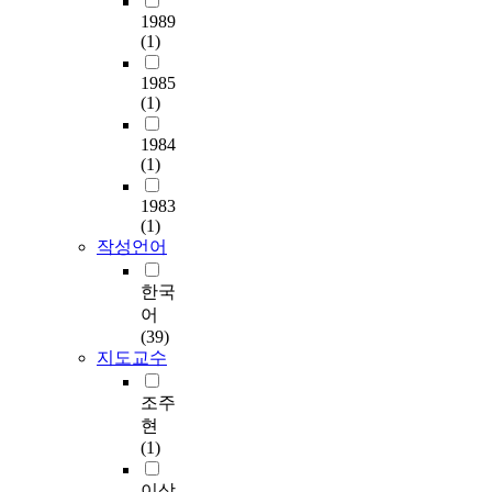
years later. When he
없
과
l
곳
o
정
o
1989
결
was ruling a small
다
그
e
을
(1)
v
리
f
핍
county - he served the
고
에
r
선
a
하
m
되
government for 12
할
영
e
점
1985
t
는
o
어
years - he reflected on
수
향
s
(1)
하
i
것
n
있
his past poor life and
있
을
i
는
o
에
t
어
liked to talk with
다
미
1984
d
것
n
서
h
안
farmers, being
.
치
(1)
e
이
c
더
l
전
sympathized with their
본
는
n
다
l
나
y
문
difficult life. Such a
연
1983
요
t
.
u
아
r
제
love of people are well
(1)
구
인
i
따
s
가
e
,
reflected in his
작성언어
에
들
a
라
t
기
n
도
painting world. In
서
에
l
서
e
준
t
심
order to record his
한국
는
관
e
명
r
의
w
공
academic and service
수
어
한
n
문
e
구
i
동
performances, he liked
도
(39)
실
v
대
c
성
t
화
to use a 12-letter stamp
지도교수
권
증
i
학
o
을
h
문
which meant "I was
2
적
r
을
s
분
s
제
acknowledged as
기
조주
연
o
잘
y
석
e
등
talented during king
신
현
구
n
보
s
하
c
사
Kanghee's rule,
도
(1)
를
m
내
t
고
u
회
advanced to the status
시
통
e
는
e
실
r
적
of good scholar during
중
이상
해