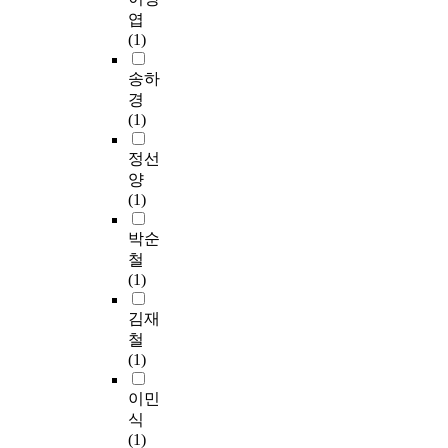
n
특
m
제
i
문
king Ongjeong's rule
하
엽
판
t
목
'
공
t
제
and promoted to
나
(1)
교
,
고
s
개
y
들
excellent scholar
인
신
a
·
c
공
d
을
during king
판
송하
도
n
자
o
지
e
가
Keonryung's rule".
교
경
시
d
사
m
설
p
지
After all, he was
신
(1)
만
c
고
p
계
o
고
reputed much as master
도
의
o
의
o
현
s
있
of poems, caligraphy
시
정선
특
n
진
n
황
i
다
and painting. He
를
양
색
v
학
e
,
t
.
argued about past
연
(1)
인
e
률
n
이
p
artists' attitude towards
구
C
n
이
t
용
a
works that "we have to
지
박순
P
i
높
s
행
i
2
learn half from them
역
철
T
e
은
w
태
d
0
but disregard half of
으
(1)
E
n
중
h
,
b
2
them." In particular, he
로
D
t
학
i
V
y
0
enjoyed drawing
하
김재
의
t
교
c
R
c
년
orchid/bamboo/stone,
였
철
범
r
를
h
실
a
코
and he was highly
다
(1)
죄
a
선
a
증
l
로
reputed for painting,
.
예
f
호
r
분
c
나
caligraphy, poem and
그
이민
방
f
하
e
석
u
의
literary works. In this
이
식
효
i
게
i
등
l
발
study, Jeong Pan-gyo's
유
(1)
과
c
되