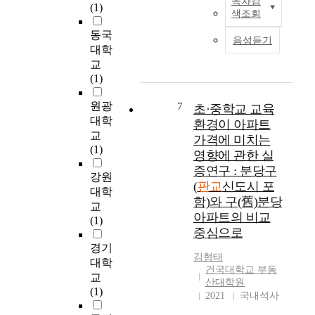
목차검
문
본
(1)
e
다
o
공
색조회
제
연
b
양
r
간
유
구
동국
e
한
f
음성듣기
연
발
는
대학
e
활
o
구
,
우
교
n
동
r
는
도
리
(1)
c
을
m
도
시
나
o
수
o
시
건
라
원광
7
n
초·중학교 교육
용
f
생
설
신
대학
s
환경이 아파트
하
c
활
의
도
t
교
가격에 미치는
는
o
권
획
시
r
(1)
중
n
영향에 관한 실
자
일
중
u
요
t
들
증연구 : 분당구
화
최
강원
c
한
r
의
(
판교
신도시 포
등
초
t
대학
역
a
업
함)와 구(舊)분당
부
로
e
교
할
c
무
정
아파트의 비교
환
d
(1)
을
t
적
적
경
중심으로
,
하
i
효
인
설
t
경기
고
n
율
평
김형태
계
h
대학
있
t
향
건국대학교 부동
가
를
r
교
다
h
상
산대학원
도
통
o
(1)
.
e
,
2021
국내석사
나
한
u
그
d
더
오
범