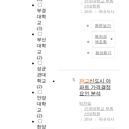
시
건국대학교 부동
된
유
는
산대학원
공
하
부경
2016
국내석사
주
개
는
대학
택
공
공
교
가
원문보기
지
적
(3)
격
확
인
의
목차검
보
T
활
부산
안
색조회
제
h
동
대학
정
도
e
을
교
과
음성듣기
는
s
담
(2)
서
복
y
는
울
잡
s
공
성균
의
해
t
공
관대
인
지
e
적
5
판교
신도시 아
학교
구
고
m
으
(2)
파트 가격결정
분
밀
o
로
산
요인 분석
도
f
이
안양
등
가
t
용
대학
박찬일
매
높
h
되
건국대학교 부동
교
우
아
e
는
산대학원
(2)
긍
지
l
2014
국내석사
공
정
는
e
간
한양
적