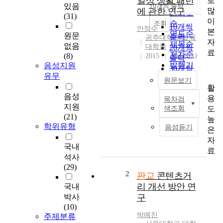
일상 생활 패턴
로
순
있음
10개씩 출력
내림차순
많
에 관한 연구
인기도
(31)
이
순
조회
10개씩
안정수
본
연도순
원문
출력
공주대학교 교육
자
제목순
없음
대학원
20개씩
료
저자순
(8)
2015
국내석사
출력
발행기
음성지원
30개씩
관순
유무
출력
원문보기
활
50개씩
음성
용
목차검
출력
우
지원
도
색조회
100개씩
리
(21)
높
출력
나
학위유형
음성듣기
은
라
자
는
국내
료
1
석사
9
(29)
9
2
판교
콘텐츠거
0
리 개선 방안 연
국내
년
박사
구
대
(10)
주
박예진
주제분류
택