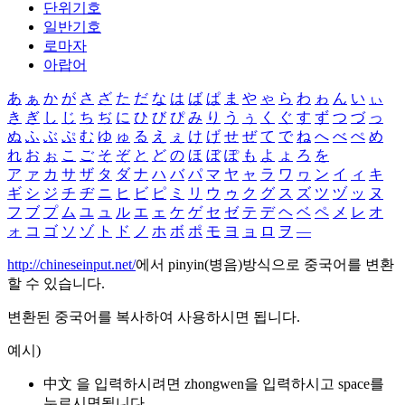
단위기호
일반기호
로마자
아랍어
あ
ぁ
か
が
さ
ざ
た
だ
な
は
ば
ぱ
ま
や
ゃ
ら
わ
ゎ
ん
い
ぃ
き
ぎ
し
じ
ち
ぢ
に
ひ
び
ぴ
み
り
う
ぅ
く
ぐ
す
ず
つ
づ
っ
ぬ
ふ
ぶ
ぷ
む
ゆ
ゅ
る
え
ぇ
け
げ
せ
ぜ
て
で
ね
へ
べ
ぺ
め
れ
お
ぉ
こ
ご
そ
ぞ
と
ど
の
ほ
ぼ
ぽ
も
よ
ょ
ろ
を
ア
ァ
カ
サ
ザ
タ
ダ
ナ
ハ
バ
パ
マ
ヤ
ャ
ラ
ワ
ヮ
ン
イ
ィ
キ
ギ
シ
ジ
チ
ヂ
ニ
ヒ
ビ
ピ
ミ
リ
ウ
ゥ
ク
グ
ス
ズ
ツ
ヅ
ッ
ヌ
フ
ブ
プ
ム
ユ
ュ
ル
エ
ェ
ケ
ゲ
セ
ゼ
テ
デ
ヘ
ベ
ペ
メ
レ
オ
ォ
コ
ゴ
ソ
ゾ
ト
ド
ノ
ホ
ボ
ポ
モ
ヨ
ョ
ロ
ヲ
―
http://chineseinput.net/
에서 pinyin(병음)방식으로 중국어를 변환
할 수 있습니다.
변환된 중국어를 복사하여 사용하시면 됩니다.
예시)
中文 을 입력하시려면
zhongwen
을 입력하시고 space를
누르시면됩니다.