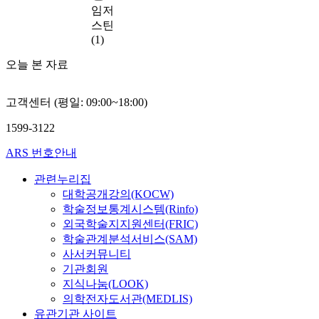
단
t
한
t
사
있
임저
적
y
지
c
다
h
하
는
스틴
분
g
를
s
.
e
는
1
(1)
석
i
선
u
m
근
기
이
v
호
p
o
로
오늘 본 자료
신
병
e
하
p
연
n
자
도
행
n
게
o
구
t
들
시
하
t
된
고객센터 (평일: 09:00~18:00)
r
대
h
의
인
였
o
다
t
상
l
생
분
다
1599-3122
r
.
s
은
y
활
당
.
e
s
뉴
r
방
신
ARS 번호안내
이
s
본
u
욕
e
식
도
론
i
연
s
의
n
은
관련누리집
시
적
d
구
t
공
t
갑
대학공개강의(KOCW)
와
접
e
는
a
개
o
작
학술정보통계시스템(Rinfo)
비
근
n
이
i
공
n
스
교
외국학술지지원센터(FRIC)
은
t
점
n
지
t
럽
하
학술관계분석서비스(SAM)
범
s
에
a
기
h
게
기
죄
사서커뮤니티
a
착
b
준
e
큰
용
에
기관회원
t
안
i
,
c
변
이
대
지식나눔(LOOK)
i
하
l
판
o
화
하
한
의학전자도서관(MEDLIS)
s
여
i
교
n
를
기
두
f
유관기관 사이트
해
t
의
v
맞