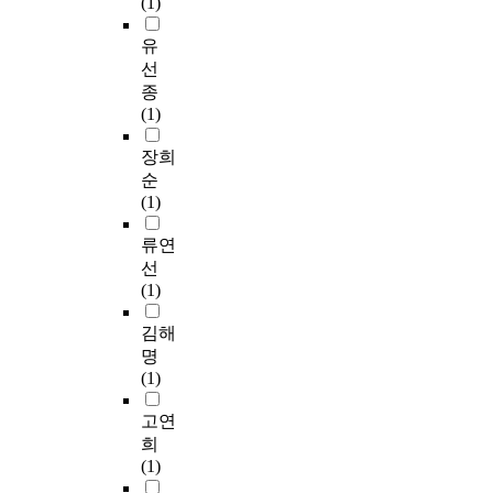
갖
(1)
한
k
를
r
공
h
고
paintings. In this sense,
출
것
e
선
t
지
e
근
his works may belong
유
가
이
w
호
,
기
d
로
to the literary
능
선
다
i
하
s
준
e
자
paintings, while he has
성
종
.
t
게
o
개
p
들
been uniquely
이
(1)
이
h
되
c
선
o
의
positioned in the
높
를
t
며
i
을
s
근
history of Chinese
은
장희
위
h
그
a
위
i
무
paintings. Hence, his
신
순
해
e
초
l
한
t
시
influence over the
도
(1)
본
h
등
e
자
f
간
subsequent artists and
시
연
i
학
n
료
o
이
the artistic value of his
라
류연
구
g
교
v
를
r
유
works are discussed,
고
선
에
h
가
i
제
a
연
and thereupon, his
할
(1)
서
e
근
r
공
l
화
contribution to the
수
는
s
거
o
하
e
되
history of art and the
있
김해
이
t
리
n
는
a
어
values of his works are
으
명
론
p
에
m
것
s
첨
reilluminated.
며
(1)
적
r
있
e
을
e
단
,
접
i
는
n
목
i
산
인
고연
근
o
아
t
적
n
업
접
희
과
r
파
s
으
t
에
하
(1)
실
i
트
e
로
o
종
고
증
t