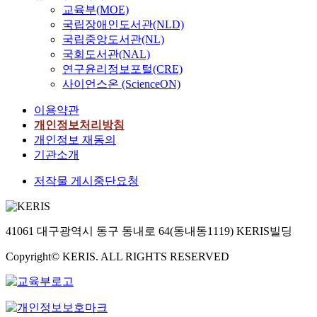
때
려
a
교육부(MOE)
당
y
공
e
았
문
움
c
아
국립장애인도서관(NLD)
.
개
r
다
이
의
t
파
국립중앙도서관(NL)
O
공
s
.
다
원
i
트
국회도서관(NAL)
n
지
i
하
.
인
o
단
연구윤리정보포털(CRE)
t
기
o
지
본
과
n
지
h
준
n
사이언스온 (ScienceON)
만
연
환
.
와
e
(
-
,
구
경
S
초
이용약관
b
건
r
급
는
설
t
·
개인정보처리방침
a
축
a
격
판
계
a
중
개인정보 재동의
s
법
t
하
교
를
r
학
i
,
e
기관소개
게
신
통
t
교
s
건
b
변
도
한
i
의
저작물 게시중단요청
o
축
a
한
시
범
n
거
f
법
s
상
에
죄
g
리
t
시
i
황
입
예
w
,
h
행
s
과
주
41061 대구광역시 동구 동내로 64(동내동1119) KERIS빌딩
방
i
단
i
령
a
는
한
결
t
지
s
,
d
다
Copyright© KERIS. ALL RIGHTS RESERVED
입
과
h
내
t
성
d
르
주
에
t
초
h
남
i
게
민
대
h
·
e
시
t
판
들
한
e
중
o
건
i
교
의
선