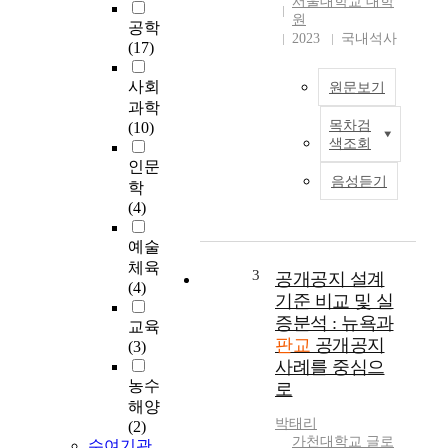
서울대학교 대학
부
원
공학
족
2023
국내석사
(17)
현
상
사회
원문보기
을
과학
해
목차검
(10)
'
소
색조회
공
하
인문
공
고
음성듣기
학
공
주
(4)
간
택
'
가
예술
이
격
체육
란
3
공개공지 설계
을
(4)
도
안
기준 비교 및 실
시
정
증분석 : 뉴욕과
교육
의
시
판교
공개공지
(3)
인
키
사례를 중심으
프
기
농수
로
라
위
해양
공
한
박태리
(2)
간
목
가천대학교 글로
수여기관