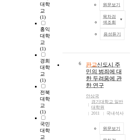
도
a
을
대학
인
원문보기
시
s
지
평
교
환
e
칭
가
(1)
목차검
T
경
o
한
색조회
도
h
속
n
다
홍익
있
e
에
a
.
음성듣기
었
대학
r
서
d
업
지
교
e
도
e
무
만
(1)
c
시
p
시
자
e
의
o
설
족
경희
n
6
판교
신도시 주
쾌
s
이
성
대학
t
적
i
민의 범죄에 대
밀
의
교
n
성
t
집
한 두려움에 관
실
(1)
e
을
b
된
한 연구
패
w
높
a
도
와
전북
t
여
s
시
안상국
수
대학
o
주
i
경기대학교 일반
공
도
교
w
대학원
고
s
간
권
(1)
n
2011
국내석사
도
,
에
광
s
시
a
서
역
국민
h
민
m
의
원문보기
교
대학
a
들
a
공
통
교
v
의
j
공