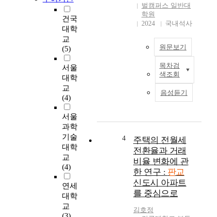
중
적
벌캠퍼스 일반대
사
으
학원
건국
적
2024
국내석사
로
대학
이
수
교
거
도
원문보기
(5)
나
권
공
1
목차검
서울
1
적
기
색조회
대학
9
인
신
교
9
개
도
음성듣기
(4)
1
별
시
년
공
가
서울
건
간
추
과학
축
과
진
법
기술
는
4
주택의 전월세
되
개
대학
다
전환율과 거래
었
정
르
교
다
비율 변화에 관
으
게
(4)
.
한 연구 :
판교
로
공
1
신도시 아파트
처
연세
동
기
를 중심으로
음
으
대학
신
도
로
교
도
김호정
입
공
(3)