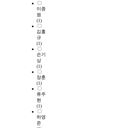
n
을
a
현
life, historic
는
에
i
고
f
통
t
후
background of his art
판
이종
대
n
자
r
해
i
뉴
and his view of art are
교
원
해
f
연
a
실
n
노
reviewed together with
신
(1)
주
r
히
,
제
g
멀
his activities, works
도
민
a
그
i
적
t
시
and his uniqueness and
시
김홍
들
s
중
n
용
h
대
autonomy. As a result,
는
규
이
t
학
s
가
e
가
it was confirmed that
수
(1)
갖
r
교
t
능
d
도
the title work of his
도
고
u
에
i
한
i
래
paintings were simple,
권
손기
있
c
배
t
기
f
한
familar and popular.
2
상
는
t
정
u
준
f
때
The titles remind us of
기
(1)
인
u
받
t
개
e
에
their paintings'
신
식
r
을
i
선
r
근
structure, because they
도
장훈
의
e
확
o
방
e
무
were designed to serve
시
(1)
역
a
률
n
향
n
형
their paintings.
중
할
n
이
a
을
c
태
Summing up, Jeong
류주
가
을
d
높
l
제
e
들
Pan-gyo's title works
장
현
알
t
은
s
시
w
이
well matched with
자
(1)
아
h
초
u
하
i
다
their paintings, and his
족
보
e
등
p
여
t
변
literary excellence is
하영
성
기
l
학
p
공
h
화
well shown in his
을
준
위
i
교
o
개
t
되
orchid/bamboo/stone