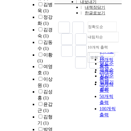
u
.
u
내보내기
하
,
운
을
.
김병
t
p
리
s
내책장담기
지
중
경
진
따
욱
(1)
t
t
한글로보기
거
d
않
소
험
행
라
정강
r
h
의
e
은
기
과
한
서
화
(1)
a
e
현
s
디
업
도
다
대
정확도순
c
김경
s
재
i
자
,
시
.
중
t
i
숙
(1)
에
g
내림차순
인
개
의
명
에
정확도
c
d
김동
인
n
의
인
정
동
게
순
o
e
10개씩 출력
수
(1)
접
s
획
등
내림차순
체
의
보
인기도
n
w
한
.
이황
일
을
성
건
여
순
조회
s
a
10개씩
슬
T
(1)
화
배
을
물
지
연도순
u
l
출력
래
h
여영
로
경
제
들
는
제목순
m
k
20개씩
브
e
어
으
호
(1)
공
은
미
저자순
e
.
가
d
출력
디
로
하
이상
전
디
r
발행기
P
파
e
30개씩
에
다
면
원
(1)
면
어
s
관순
a
사
v
서
양
출력
서
이
파
김성
i
r
드
e
나
한
50개씩
도
좁
사
홍
(1)
n
t
리
l
동
매
시
출력
고
드
윤갑
t
o
거
o
일
장
공
100개씩
높
영
근
(1)
o
f
와
p
한
들
간
은
상
출력
김형
a
t
가
m
간
이
의
형
에
s
기
(1)
h
새
e
판
진
이
태
서
h
e
박영
골
n
형
출