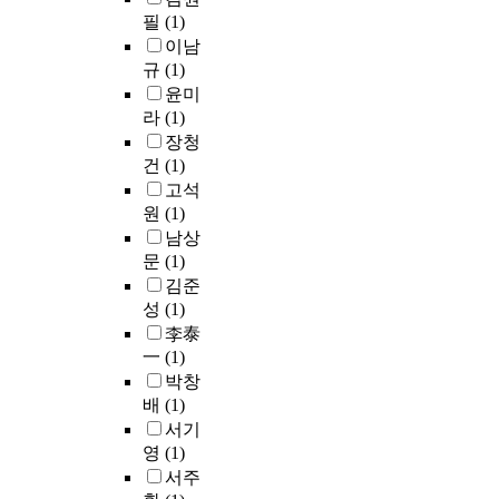
문
a
개
있
디
치
이
r
u
필
(1)
에
d
선
다
어
한
늘
p
a
이남
서
e
사
.
파
화
어
o
l
는
p
규
(1)
업
이
사
장
나
s
s
등
e
을
런
윤미
드
품
며
e
t
분
o
한
상
라
(1)
의
브
도
o
r
포
p
문
황
다
장청
랜
시
f
o
하
l
제
에
양
드
의
건
(1)
c
n
중
e
로
서
한
로
랜
고석
o
g
과
'
판
커
분
드
드
원
(1)
m
i
삼
s
단
피
석
숍
마
남상
m
m
각
c
된
전
과
의
크
문
(1)
e
a
분
o
다
문
설
파
로
r
김준
g
포
m
.
점
치
사
자
c
성
(1)
e
하
m
개
에
사
드
리
i
f
李泰
중
o
선
뛰
례
디
매
a
o
一
(1)
,
n
사
어
등
자
김
l
r
그
s
박창
업
든
을
인
하
s
p
리
e
배
(1)
이
각
통
이
고
p
e
고
n
후
기
서기
해
외
있
a
d
구
s
발
업
랜
영
(1)
국
는
c
e
조
e
생
들
드
인
미
서주
e
s
물
s
된
은
마
쇼
디