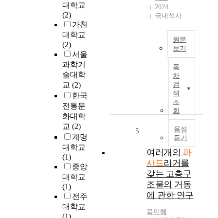
활
1
라
대학교
2024
동
월
건
(2)
국내석사
을
3
물
가천
하
일
의
대학교
원문
게
부
파
(2)
보기
된
터
사
서울
다
1
2
드
과학기
목
.
8
0
에
술대학
차
도
세
일
도
교
(2)
검
시
기
까
미
색
한국
의
산
지
디
조
전통문
산
업
1
어
회
화대학
업
혁
8
매
교
(2)
화
명
음성
일
체
5
계명
와
듣기
이
간
를
대학교
함
후
외
이
여러개의
파
(1)
께
세
국
용
사드
리거를
중앙
상
계
인
하
갖는 고층구
대학교
업
경
1
여
조물의 거동
(1)
가
제
,
예
에 관한 연구
전주
로
의
8
술
도
대학교
발
4
작
육민혜
빠
(1)
전
9
품