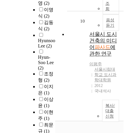
a
o
영
(2)
조
로
l
그
외
디
랜
증
j
f
회
이명
인
b
러
의
어
드
가
o
t
식
(2)
한
u
나
여
파
숍
하
r
음성
h
10
내
i
김동
간
러
사
은
면
듣기
r
e
부
l
판
커
식
(2)
드
외
서
o
b
서울시 도시
동
d
개
피
의
국
우
l
u
선
i
건축의 미디
선
전
Hyunsoo
다
인
리
e
i
의
n
Lee
(2)
사
문
어
파사드
에
양
쇼
일
s
l
장
g
업
점
한
관한 연구
핑
상
o
d
Hyun-
애
r
은
업
영
객
에
f
i
Soo Lee
가
e
지
체
이평주
상
을
서
f
(2)
n
발
q
서울시립대
역
들
콘
유
도
a
조정
g
학교 도시과
생
u
적
이
텐
치
쉽
c
형
(2)
s
학대학원
하
i
,
진
츠
하
게
a
2012
t
이지
지
r
문
출
는
기
접
국내석사
d
h
은
(1)
않
e
화
해
대
위
할
e
a
는
s
이상
적
있
중
하
수
a
t
장
v
윤
(1)
특
으
복사/
들
여
있
r
m
점
a
대출
징
며
이현
에
연
게
e
a
신청
이
r
을
대
게
주
(1)
일
되
t
k
있
i
고
기
새
판
었
최문
o
e
다
o
려
업
로
촉
다
규
(1)
a