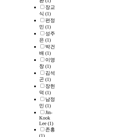
환
(1)
.
t
상
a
문
자
크
핑
어
장교
I
r
단
b
제
신
조
객
파
식
(1)
t
i
에
o
를
들
성
에
사
편정
i
a
집
u
해
의
을
게
드
민
(1)
s
n
중
t
결
제
위
브
의
l
성주
s
하
a
하
품
한
랜
개
i
a
은
(1)
중
r
기
에
도
드
념
g
n
박건
이
c
위
대
시
이
을
h
d
배
(1)
작
h
해
해
정
미
이
t
i
용
i
이영
서
서
체
지
해
i
s
하
t
간
가
창
(1)
성
를
하
n
a
고
e
판
격
과
김석
어
고
g
n
구
c
자
,
조
곤
(1)
떻
이
t
i
조
t
체
맛
화
게
의
장헌
h
m
물
u
에
,
성
전
특
덕
(1)
a
p
의
r
대
향
등
달
징
남정
t
o
외
e
한
,
의
하
과
민
(1)
i
r
곽
.
개
원
디
고
역
Jin-
s
t
에
S
선
두
자
있
할
Kook
e
a
여
o
이
의
인
는
에
Lee
(1)
s
n
러
o
아
신
컨
지
대
존홍
s
t
개
n
닌
선
셉
를
해
(1)
e