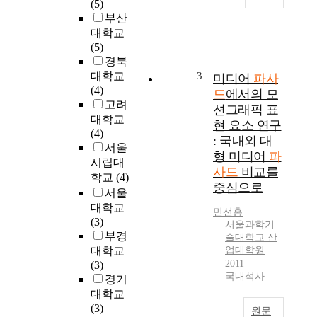
경
(5)
있
쟁
부산
다
력
대학교
.
강
(5)
가
화
경북
로
와
대학교
3
미디어
파사
의
한
(4)
드
에서의 모
주
류
고려
션그래픽 표
목
확
대학교
현 요소 연구
적
산
(4)
: 국내외 대
은
등
서울
형 미디어
파
이
의
시립대
동
사드
비교를
여
학교
(4)
이
중심으로
파
서울
지
로
대학교
만
민선홍
외
(3)
서울과학기
상
국
부경
술대학교 산
업
인
대학교
업대학원
가
관
2011
(3)
로
광
국내석사
경기
는
객
대학교
상
이
(3)
업
원문
매