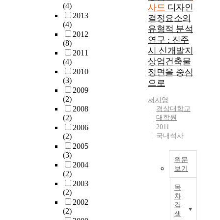
o
터
(4)
개
및
사드
디자인
적
이
현
r
분
2013
선
문
인
결정요소의
는
요
t
(4)
리
을
화
이
쇼
소
유형적 분석
a
2012
되
위
적
미
핑
들
연구 : 진주
n
(8)
어
해
감
지
이
로
시 신개발지
t
2011
구
서
성
가
외
연
상업건축물
(4)
f
조
판
충
사
국
출
2010
정면을 중심
a
물
류
족
라
인
하
(3)
c
으로
의
형
에
지
관
여
2009
t
외
간
대
고
광
새
(2)
서지영
o
곽
판
해
그
객
로
2008
경상대학교
r
에
의
제
도
들
운
(2)
대학원
i
설
형
공
시
에
도
2006
2011
n
치
태
하
만
게
시
(2)
국내석사
t
된
,
는
의
큰
이
2005
h
다
크
브
정
(3)
비
미
e
원문
.
기
랜
체
2004
중
지
보기
u
따
,
드
(2)
성
을
를
r
라
T
수
이
2003
형
차
창
목
b
서
h
(2)
량
미
성
지
출
차
a
이
e
2002
등
지
에
하
하
검
n
(2)
시
f
을
로
대
고
고
색
l