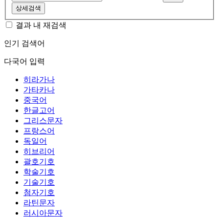
상세검색
결과 내 재검색
인기 검색어
다국어 입력
히라가나
가타카나
중국어
한글고어
그리스문자
프랑스어
독일어
히브리어
괄호기호
학술기호
기술기호
첨자기호
라틴문자
러시아문자