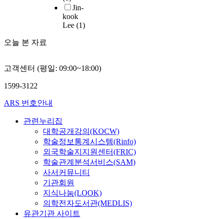
f
의
l
도
도
에
알
알
Jin-
n
a
파
y
시
,
대
아
아
kook
t
c
사
f
구
서
한
Lee
(1)
보
본
i
t
드
u
성
브
연
고
다
a
o
리
n
오늘 본 자료
요
메
구
결
.
l
r
거
c
소
뉴
목
과
또
t
i
가
t
로
개
적
에
한
고객센터 (평일: 09:00~18:00)
o
n
설
i
서
발
으
따
최
m
c
치
o
의
등
로
라
근
1599-3122
a
r
된
n
연
을
하
파
들
x
e
가
a
구
통
였
ARS 번호안내
사
어
i
a
새
l
가
해
다
드
그
m
t
골
f
관련누리집
필
시
.
디
활
i
i
조
u
요
장
대학공개강의(KOCW)
본
자
용
z
n
에
l
하
내
학술정보통계시스템(Rinfo)
연
인
이
e
g
대
f
다
의
구
외국학술지지원센터(FRIC)
을
더
s
a
한
i
.
경
는
학술관계분석서비스(SAM)
제
욱
u
p
근
l
상
쟁
국
안
다
사서커뮤니티
c
u
사
l
업
우
내
하
양
기관회원
h
b
해
m
가
위
외
여
해
지식나눔(LOOK)
f
l
석
e
로
를
미
차
지
의학전자도서관(MEDLIS)
u
i
방
n
환
점
디
후
고
유관기관 사이트
n
c
법
t
경
하