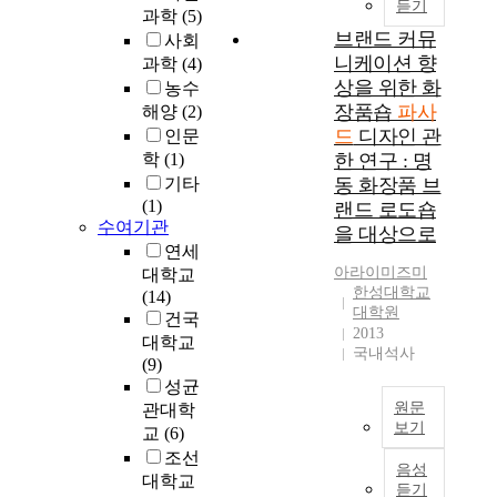
듣기
보
과학
(5)
를
브랜드 커뮤
사회
제
니케이션 향
과학
(4)
공
상을 위한 화
농수
받
장품숍
파사
해양
(2)
고
드
디자인 관
인문
활
학
(1)
한 연구 : 명
발
기타
동 화장품 브
한
(1)
랜드 로도숍
활
수여기관
동
을 대상으로
연세
이
아라이미즈미
대학교
발
한성대학교
(14)
생
대학원
건국
하
2013
는
대학교
국내석사
곳
(9)
은
성균
가
원문
관대학
보기
로
교
(6)
라
국
조선
음성
할
가
대학교
듣기
수