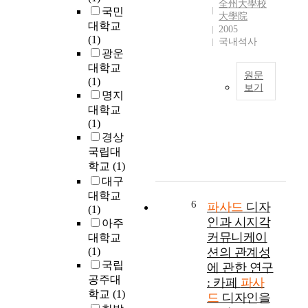
全州大學校
르
국민
과
명
을
大學院
게
대학교
도
을
만
2005
과
(1)
시
대
드
국내석사
밀
광운
화
상
는
화
로
대학교
으
미
원문
되
소
(1)
로
디
보기
고
득
명지
'
어
파
대
이
대학교
서
아
사
형
증
(1)
울
트
드
화
가
경상
의
가
리
되
하
가
나
국립대
거
었
면
장
타
학교
(1)
는
으
서
매
나
대구
아
며
현
력
게
대학교
웃
상
6
대
파사드
디자
적
되
(1)
리
업
인
인
었
인과 시지각
아주
거
시
들
명
고
커뮤니케이
대학교
구
설
에
소
미
(1)
션의 관계성
조
마
게
'
디
국립
에 관한 연구
시
다
편
설
어
공주대
: 카페
파사
스
광
의
문
파
학교
(1)
드
디자인을
템
고
를
조
사