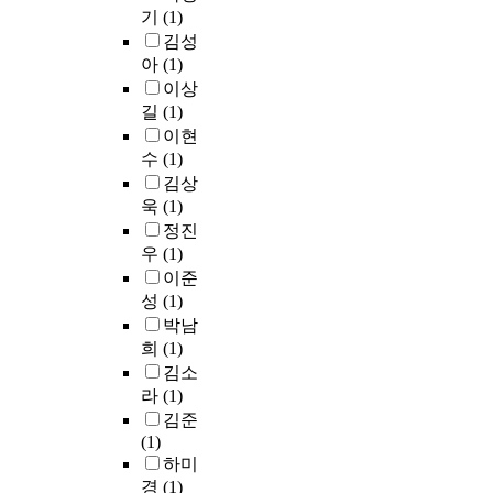
미
를
다
o
e
기
(1)
조
t
태
한
지
가
양
p
l
김성
사
o
로
상
를
지
한
b
e
이
f
아
(1)
설
태
대
고
표
y
v
의
m
치
이
이상
표
있
현
v
a
전
a
되
다
길
(1)
하
어
과
i
t
단
s
는
.
는
이현
서
정
s
i
력
s
문
시
랜
입
보
수
(1)
u
o
을
m
제
장
드
점
의
김상
a
n
전
e
점
에
마
해
전
욱
(1)
l
,
달
d
이
새
크
있
달
정진
e
t
하
i
있
로
조
는
이
우
(1)
f
h
며
a
었
진
성
각
가
f
이준
e
가
a
다
입
의
화
능
e
성
(1)
f
새
n
.
하
중
장
한
c
a
박남
골
d
간
는
요
품
모
t
c
희
(1)
조
t
판
신
한
숍
션
s
a
와
h
김소
자
규
요
들
그
a
d
파
e
라
(1)
체
업
소
은
래
n
e
사
i
디
체
김준
로
대
픽
d
s
드
n
자
도
(1)
자
형
의
s
i
리
c
인
다
하미
리
파
역
o
g
거
r
에
수
를
경
(1)
사
할