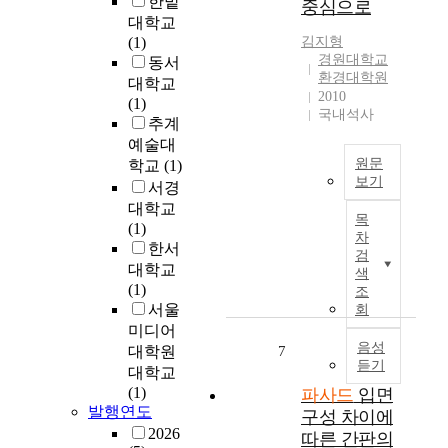
한밭
중심으로
에
를
제
사
드
대학교
근
위
공
를
가
(1)
김지형
거
해
하
실
생
경원대학교
동서
하
서
고
시
겨
환경대학원
대학교
는
설
생
한
나
2010
(1)
것
치
활
결
게
국내석사
추계
으
한
양
과
되
예술대
로
많
식
1
었
원문
학교
(1)
구
은
과
위
다
보기
조
서경
간
가
인
.
물
판
커
대학교
치
남
미
목
의
들
피
(1)
관
산
디
차
외
로
전
한서
의
서
어
검
곽
건
문
대학교
변
울
파
색
에
물
점
(1)
화
타
사
조
설
이
에
서울
를
회
워
드
치
도
서
가
미디어
다
는
되
배
의
음성
져
대학원
7
음
건
는
듣기
되
소
왔
으
물
대학교
파
어
비
다
로
외
(1)
파사드
입면
사
시
자
.
발행연도
명
관
구성 차이에
드
각
들
이
동
의
2026
따른 간판의
리
적
에