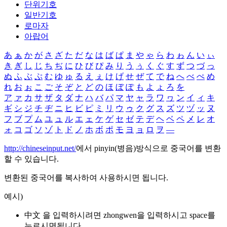
단위기호
일반기호
로마자
아랍어
あ
ぁ
か
が
さ
ざ
た
だ
な
は
ば
ぱ
ま
や
ゃ
ら
わ
ゎ
ん
い
ぃ
き
ぎ
し
じ
ち
ぢ
に
ひ
び
ぴ
み
り
う
ぅ
く
ぐ
す
ず
つ
づ
っ
ぬ
ふ
ぶ
ぷ
む
ゆ
ゅ
る
え
ぇ
け
げ
せ
ぜ
て
で
ね
へ
べ
ぺ
め
れ
お
ぉ
こ
ご
そ
ぞ
と
ど
の
ほ
ぼ
ぽ
も
よ
ょ
ろ
を
ア
ァ
カ
サ
ザ
タ
ダ
ナ
ハ
バ
パ
マ
ヤ
ャ
ラ
ワ
ヮ
ン
イ
ィ
キ
ギ
シ
ジ
チ
ヂ
ニ
ヒ
ビ
ピ
ミ
リ
ウ
ゥ
ク
グ
ス
ズ
ツ
ヅ
ッ
ヌ
フ
ブ
プ
ム
ユ
ュ
ル
エ
ェ
ケ
ゲ
セ
ゼ
テ
デ
ヘ
ベ
ペ
メ
レ
オ
ォ
コ
ゴ
ソ
ゾ
ト
ド
ノ
ホ
ボ
ポ
モ
ヨ
ョ
ロ
ヲ
―
http://chineseinput.net/
에서 pinyin(병음)방식으로 중국어를 변환
할 수 있습니다.
변환된 중국어를 복사하여 사용하시면 됩니다.
예시)
中文 을 입력하시려면
zhongwen
을 입력하시고 space를
누르시면됩니다.