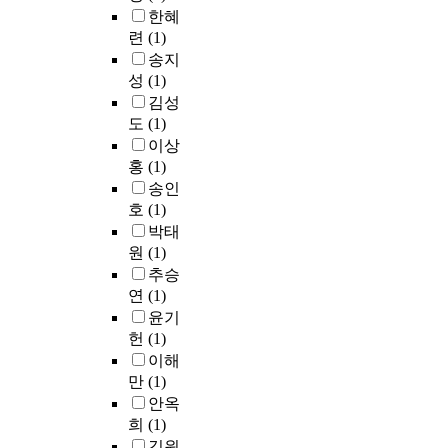
t
n
를
e
국
이
잡
드
은
한혜
o
,
지
m
한
며
고
로
그
련
(1)
i
l
지
e
하
시
있
브
만
송지
n
e
하
n
여
장
다
랜
큼
성
(1)
d
a
는
t
간
의
.
드
중
김성
u
v
기
o
판
주
이
이
요
도
(1)
c
e
둥
f
설
도
에
미
하
e
이상
s
사
l
치
권
본
지
다
s
a
홍
(1)
이
i
가
을
연
를
고
a
v
송인
의
f
이
잡
구
표
볼
l
i
호
(1)
상
e
드
기
는
현
수
e
s
호
q
박태
라
위
도
한
있
s
u
작
u
인
해
원
(1)
시
다
다
,
a
용
a
을
치
의
추승
.
.
t
l
을
l
만
열
랜
연
(1)
이
본
h
-
일
i
들
한
드
연
연
윤기
e
p
으
t
고
경
마
구
구
헌
(1)
m
e
킨
y
성
쟁
크
는
에
이해
a
r
다
u
과
을
에
명
서
만
(1)
i
c
.
p
위
벌
대
동
는
안옥
n
e
이
g
주
이
한
에
나
p
희
(1)
p
논
r
의
고
미
위
날
u
t
김원