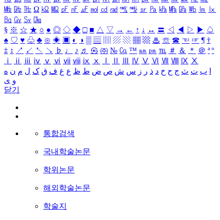
㎒
㎓
㎔
Ω
㏀
㏁
㎊
㎋
㎌
㏖
㏅
㎭
㎮
㎯
㏛
㎩
㎪
㎫
㎬
㏝
㏐
㏓
㏃
㏉
㏜
㏆
§
※
☆
★
○
●
◎
◇
◆
□
■
△
▽
→
←
↑
↓
↔
〓
◁
◀
▷
▶
♤
♠
♡
♥
♧
♣
⊙
◈
▣
◐
◑
▒
▤
▥
▨
▧
▦
▩
♨
☏
☎
☜
☞
¶
†
‡
↕
↗
↙
↖
↘
♭
♩
♪
♬
㉿
㈜
№
㏇
™
㏂
㏘
℡
＃
＆
＊
＠
ª
º
ⅰ
ⅱ
ⅲ
ⅳ
ⅴ
ⅵ
ⅶ
ⅷ
ⅸ
ⅹ
Ⅰ
Ⅱ
Ⅲ
Ⅳ
Ⅴ
Ⅵ
Ⅶ
Ⅷ
Ⅸ
Ⅹ
ا
ب
ت
ث
ج
ح
خ
د
ذ
ر
ز
س
ش
ص
ض
ط
ظ
ع
غ
ف
ق
ک
ل
م
ن
ه
و
ی
닫기
통합검색
국내학술논문
학위논문
해외학술논문
학술지