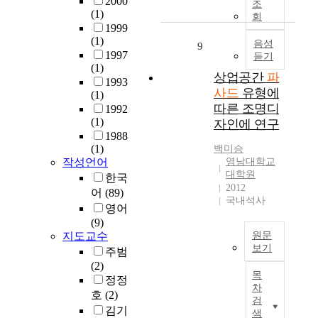
2000
스
a
제
써
한
조
있
있
a
(1)
템
&
한
공
회
수
음
다
n
1999
은
c
하
간
요
을
.
(1)
d
중
c
음성
는
을
9
가
증
특
1997
s
듣기
앙
e
간
만
증
명
히
(1)
c
의
d
판
들
가
상업공간
파
하
대
1993
a
코
i
개
어
하
는
도
사드
유형에
(1)
p
아
l
선
낸
고
결
시
따른 조명디
1992
e
에
;
사
다
있
과
에
(1)
자인에 연구
i
부
a
업
.
다
라
미
1988
s
착
d
을
국
.
고
디
(1)
백미승
t
되
e
시
내
건
할
어
작성언어
영남대학교
h
는
o
행
커
축
대학원
수
파
한국
e
아
f
하
피
2012
물
있
사
어
(89)
e
웃
c
국내석사
여
전
과
다
드
영어
l
리
o
효
문
미
.
를
(9)
e
거
m
과
점
디
명
구
지도교수
원문
v
와
m
를
산
어
동
현
보기
주범
a
는
e
얻
업
를
의
하
(2)
T
t
달
r
었
에
활
화
는
목
정정
h
i
리
c
다
는
용
차
장
사
호
(2)
e
o
사
i
.
국
검
한
품
례
m
김기
n
재
a
색
내
미
브
가