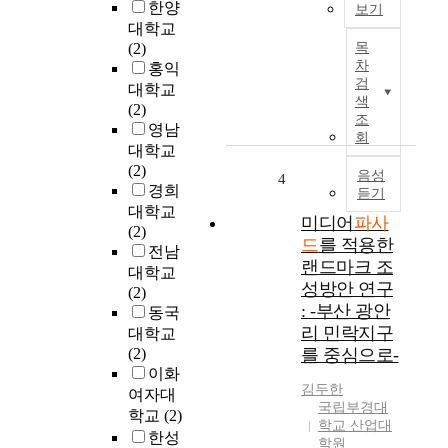
한양
보기
시
년
대학교
설
큰
디
(2)
목
을
폭
지
차
홍익
이
으
털
검
대학교
용
로
기
색
(2)
하
증
술
조
영남
고
가
의
회
대학교
사
하
발
(2)
람
고
달
음성
4
경희
을
듣기
있
로
대학교
만
다
현
미디어
파사
(2)
나
.
대
드
를 적용한
전남
는
서
도
랜드마크 조
등
대학교
울
시
성방안 연구
이
(2)
시
공
: -부산 광안
동
동국
가
간
리 민락지구
외
대학교
2
이
에
(2)
를 중심으로-
0
변
도
이화
1
화
김두한
다
여자대
1
함
국립부경대
양
학교
(2)
년
에
학교 산업대
한
1
따
한성
학원