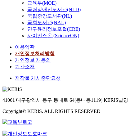
어
화
넓
교육부(MOE)
c
i
을
s
개
기
파
장
어
국립장애인도서관(NLD)
t
m
제
o
선
위
사
품
지
국립중앙도서관(NL)
i
a
시
f
을
해
드
브
고
o
국회도서관(NAL)
g
하
a
위
다
의
랜
있
n
연구윤리정보포털(CRE)
e
였
r
해
양
대
드
는
s
o
사이언스온 (ScienceON)
으
c
도
하
표
숍
모
a
f
며
h
시
게
적
파
션
이용약관
n
t
,
i
,
노
인
사
그
d
개인정보처리방침
h
구
t
가
력
사
드
래
a
개인정보 재동의
e
조
e
로
중
례
디
픽
t
c
기관소개
모
c
및
이
를
자
의
t
i
델
t
파
다
통
인
활
저작물 게시중단요청
r
t
들
u
사
.
한
시
용
a
y
을
r
드
하
분
참
범
c
s
이
a
에
지
석
고
위
t
c
용
l
대
만
으
41061 대구광역시 동구 동내로 64(동내동1119) KERIS빌딩
자
와
c
a
하
d
한
워
로
료
미
o
p
여
e
Copyright© KERIS. ALL RIGHTS RESERVED
개
낙
랜
로
디
n
e
M
s
념
경
드
활
어
s
d
I
i
을
쟁
마
용
파
u
i
D
g
파
이
크
하
사
m
r
A
n
악
과
조
는
드