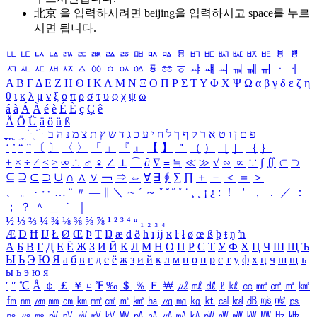
北京 을 입력하시려면
beijing
을 입력하시고 space를 누르
시면 됩니다.
ㅥ
ㅦ
ㅧ
ㅨ
ㅩ
ㅪ
ㅫ
ㅬ
ㅭ
ㅮ
ㅯ
ㅰ
ㅱ
ㅲ
ㅳ
ㅴ
ㅵ
ㅶ
ㅷ
ㅸ
ㅹ
ㅺ
ㅻ
ㅼ
ㅽ
ㅾ
ㅿ
ㆀ
ㆁ
ㆂ
ㆃ
ㆄ
ㆅ
ㆆ
ㆇ
ㆈ
ㆉ
ㆊ
ㆋ
ㆌ
ㆍ
ㆎ
Α
Β
Γ
Δ
Ε
Ζ
Η
Θ
Ι
Κ
Λ
Μ
Ν
Ξ
Ο
Π
Ρ
Σ
Τ
Υ
Φ
Χ
Ψ
Ω
α
β
γ
δ
ε
ζ
η
θ
ι
κ
λ
μ
ν
ξ
ο
π
ρ
σ
τ
υ
φ
χ
ψ
ω
á
à
Á
À
é
è
É
È
ç
Ç
ê
Ä
Ö
Ü
ä
ö
ü
ß
ְ
ֳ
ֲ
ֱ
ָ
ַ
ֵ
ֶ
ִ
ֹ
ּ
ֻ
ׂ
ׁ
ּ
ב
ה
נ
מ
צ
ת
ץ
ש
ד
ג
כ
ע
י
ח
ל
ך
ף
ק
ר
א
ט
ו
ן
ם
פ
‘
’
“
”
〔
〕
〈
〉
「
」
『
』
【
】
＂
（
）
［
］
｛
｝
±
×
÷
≠
≤
≥
∞
∴
♂
♀
∠
⊥
⌒
∂
∇
≡
≒
≪
≫
√
∽
∝
∵
∫
∬
∈
∋
⊆
⊇
⊂
⊃
∪
∩
∧
∨
￢
⇒
⇔
∀
∃
∮
∑
∏
＋
－
＜
＝
＞
、
。
·
‥
…
¨
〃
―
∥
＼
∼
´
～
ˇ
˘
˝
˚
˙
¸
˛
¡
¿
ː
！
＇
，
．
／
：
；
？
＾
＿
｀
｜
½
⅓
⅔
¼
¾
⅛
⅜
⅝
⅞
¹
²
³
⁴
ⁿ
₁
₂
₃
₄
Æ
Ð
Ħ
Ĳ
Ł
Ø
Œ
Þ
Ŧ
Ŋ
æ
đ
ð
ħ
ı
ĳ
ĸ
ŀ
ł
ø
œ
ß
þ
ŧ
ŋ
ŉ
А
Б
В
Г
Д
Е
Ё
Ж
З
И
Й
К
Л
М
Н
О
П
Р
С
Т
У
Ф
Х
Ц
Ч
Ш
Щ
Ъ
Ы
Ь
Э
Ю
Я
а
б
в
г
д
е
ё
ж
з
и
й
к
л
м
н
о
п
р
с
т
у
ф
х
ц
ч
ш
щ
ъ
ы
ь
э
ю
я
′
″
℃
Å
￠
￡
￥
¤
℉
‰
＄
％
Ｆ
￦
㎕
㎖
㎗
ℓ
㎘
㏄
㎣
㎤
㎥
㎦
㎙
㎚
㎛
㎜
㎝
㎞
㎟
㎠
㎡
㎢
㏊
㎍
㎎
㎏
㏏
㎈
㎉
㏈
㎧
㎨
㎰
㎱
㎲
㎳
㎴
㎵
㎶
㎷
㎸
㎹
㎀
㎁
㎂
㎃
㎄
㎺
㎻
㎽
㎾
㎿
㎐
㎑