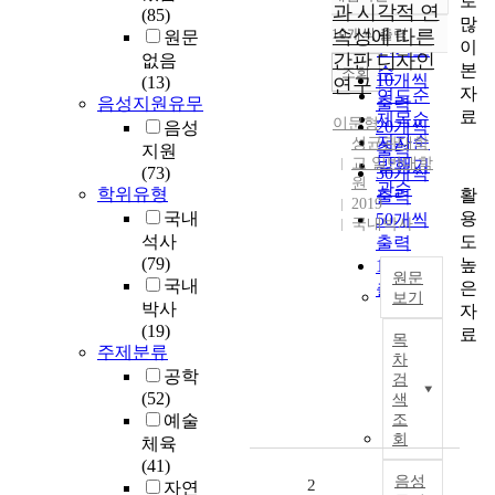
로
정확도
과 시각적 연
(85)
많
순
10개씩 출력
속성에 따른
원문
내림차순
이
인기도
간판 디자인
없음
본
순
조회
10개씩
(13)
연구
자
연도순
음성지원유무
출력
료
제목순
이문형
20개씩
음성
저자순
성균관대학
출력
지원
교 일반대학
발행기
(73)
30개씩
원
관순
학위유형
활
출력
2019
용
국내
50개씩
국내박사
도
석사
출력
(79)
높
100개씩
원문
국내
은
출력
보기
박사
자
도
(19)
료
목
시
주제분류
차
에
공학
검
서
(52)
색
다
예술
조
양
회
체육
한
(41)
정
음성
2
자연