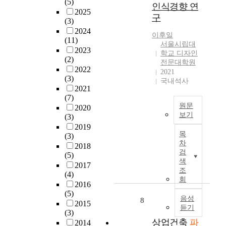
러
(5)
(
표
인식경향 연
거
환
게
한
2025
한
현
구
는
경
제
(3)
변
국
성
구
오
시
2024
화
브
을
이후일
조
(11)
염
할
속
랜
풍
서울시립대
물
2023
요
공
에
드
부
학교 디자인
(2)
의
소
간
도
화
하
전문대학원
2022
내
로
의
시
2021
장
게
(3)
부
인
편
국내석사
공
품
해
2021
에
식
익
간
쇼
주
(7)
수
되
은
또
핑
어
원문
2020
직
었
커
한
투
현
보기
(3)
으
다
피
표
어
대
2019
T
로
.
를
준
)
도
목
(3)
h
설
정
통
화
이
시
차
2018
e
치
부
한
되
검
2
공
(5)
m
된
에
소
색
면
위
간
2017
o
가
조
서
비
서
를
을
(4)
s
회
새
는
자
개
차
예
2016
t
골
도
들
성
(5)
지
술
i
음성
8
조
시
의
과
2015
했
적
듣기
m
로
환
표
(3)
전
다
인
p
부
상업건축
파
경
현
2014
통
.
표