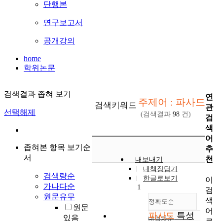
단행본
연구보고서
공개강의
home
학위논문
검색결과 좁혀 보기
연
주제어 : 파사드
검색키워드
관
선택해제
(검색결과
98
건)
검
색
어
좁혀본 항목 보기순
추
서
천
내보내기
내책장담기
검색량순
한글로보기
이
가나다순
1
검
원문유무
색
정확도순
원문
어
파사드
특성
있음
내림차순