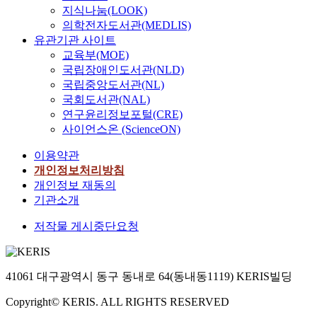
지식나눔(LOOK)
의
의학전자도서관(MEDLIS)
무
유관기관 사이트
가
교육부(MOE)
있
국립장애인도서관(NLD)
다
국립중앙도서관(NL)
.
그
국회도서관(NAL)
러
연구윤리정보포털(CRE)
기
사이언스온 (ScienceON)
위
이용약관
해
서
개인정보처리방침
는
개인정보 재동의
유
기관소개
산
저작물 게시중단요청
을
관
리
하
41061 대구광역시 동구 동내로 64(동내동1119) KERIS빌딩
기
위
Copyright© KERIS. ALL RIGHTS RESERVED
한