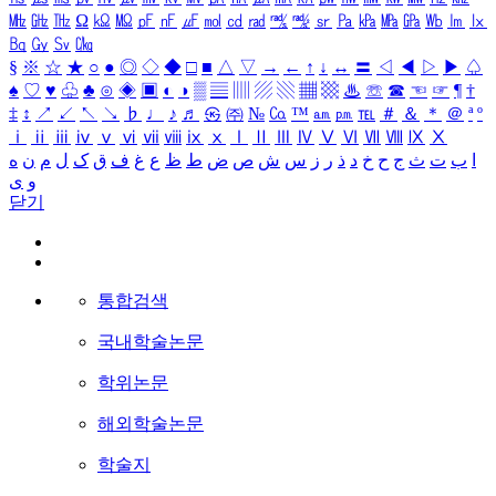
㎒
㎓
㎔
Ω
㏀
㏁
㎊
㎋
㎌
㏖
㏅
㎭
㎮
㎯
㏛
㎩
㎪
㎫
㎬
㏝
㏐
㏓
㏃
㏉
㏜
㏆
§
※
☆
★
○
●
◎
◇
◆
□
■
△
▽
→
←
↑
↓
↔
〓
◁
◀
▷
▶
♤
♠
♡
♥
♧
♣
⊙
◈
▣
◐
◑
▒
▤
▥
▨
▧
▦
▩
♨
☏
☎
☜
☞
¶
†
‡
↕
↗
↙
↖
↘
♭
♩
♪
♬
㉿
㈜
№
㏇
™
㏂
㏘
℡
＃
＆
＊
＠
ª
º
ⅰ
ⅱ
ⅲ
ⅳ
ⅴ
ⅵ
ⅶ
ⅷ
ⅸ
ⅹ
Ⅰ
Ⅱ
Ⅲ
Ⅳ
Ⅴ
Ⅵ
Ⅶ
Ⅷ
Ⅸ
Ⅹ
ا
ب
ت
ث
ج
ح
خ
د
ذ
ر
ز
س
ش
ص
ض
ط
ظ
ع
غ
ف
ق
ک
ل
م
ن
ه
و
ی
닫기
통합검색
국내학술논문
학위논문
해외학술논문
학술지