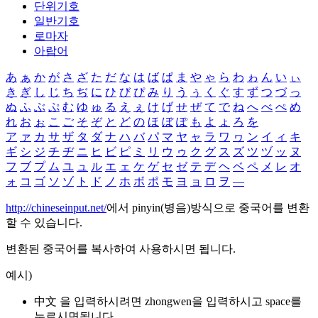
단위기호
일반기호
로마자
아랍어
あ
ぁ
か
が
さ
ざ
た
だ
な
は
ば
ぱ
ま
や
ゃ
ら
わ
ゎ
ん
い
ぃ
き
ぎ
し
じ
ち
ぢ
に
ひ
び
ぴ
み
り
う
ぅ
く
ぐ
す
ず
つ
づ
っ
ぬ
ふ
ぶ
ぷ
む
ゆ
ゅ
る
え
ぇ
け
げ
せ
ぜ
て
で
ね
へ
べ
ぺ
め
れ
お
ぉ
こ
ご
そ
ぞ
と
ど
の
ほ
ぼ
ぽ
も
よ
ょ
ろ
を
ア
ァ
カ
サ
ザ
タ
ダ
ナ
ハ
バ
パ
マ
ヤ
ャ
ラ
ワ
ヮ
ン
イ
ィ
キ
ギ
シ
ジ
チ
ヂ
ニ
ヒ
ビ
ピ
ミ
リ
ウ
ゥ
ク
グ
ス
ズ
ツ
ヅ
ッ
ヌ
フ
ブ
プ
ム
ユ
ュ
ル
エ
ェ
ケ
ゲ
セ
ゼ
テ
デ
ヘ
ベ
ペ
メ
レ
オ
ォ
コ
ゴ
ソ
ゾ
ト
ド
ノ
ホ
ボ
ポ
モ
ヨ
ョ
ロ
ヲ
―
http://chineseinput.net/
에서 pinyin(병음)방식으로 중국어를 변환
할 수 있습니다.
변환된 중국어를 복사하여 사용하시면 됩니다.
예시)
中文 을 입력하시려면
zhongwen
을 입력하시고 space를
누르시면됩니다.