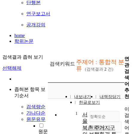
단행본
연구보고서
공개강의
home
학위논문
검색결과 좁혀 보기
연
주제어 : 통합적 분
검색키워드
관
류
선택해제
(검색결과
2
건)
검
색
어
좁혀본 항목 보
추
기순서
천
내보내기
내책장담기
한글로보기
검색량순
이
가나다순
1
서
검
정확도순
원문유무
울
색
북촌 주거지구
내림차순
어
정확도
원문