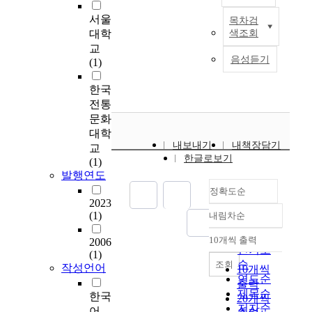
서울
목차검
유
대학
색조회
산
교
은
음성듣기
(1)
우
리
한국
가
전통
선
문화
조
대학
들
내보내기
내책장담기
교
로
한글로보기
(1)
부
발행연도
터
정확도순
물
2023
려
(1)
내림차순
받
정확도
은
순
10개씩 출력
2006
내림차순
소
인기도
(1)
중
순
조회
작성언어
10개씩
한
연도순
출력
자
제목순
한국
20개씩
산
저자순
어