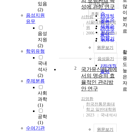
의 보행환경 특
로
순
있음
10개씩 출력
내림차순
많
성에 관한 연구
인기도
(2)
이
순
조회
음성지원
10개씩
서한림
본
연도순
유무
출력
서울대학교 대학
자
제목순
원
20개씩
료
저자순
음성
2006
국내석사
출력
발행기
지원
30개씩
관순
(2)
출력
원문보기
학위유형
활
50개씩
용
음성듣기
출력
국내
도
100개씩
2
국가유산체계에
석사
높
출력
(2)
서의 명승의 효
은
주제분류
율적인 관리방
자
안 연구
료
사회
과학
김영환
한국전통문화대
(1)
학교 일반대학원
2023
국내석사
공학
(1)
수여기관
원문보기