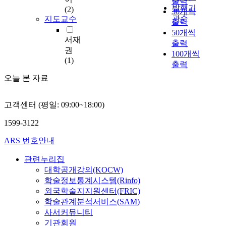
출력
이
발행기
(2)
30개씩
기
관순
지도교수
출력
에
50개씩
이
서재
출력
를
권
100개씩
제
(1)
출력
대
로
오늘 본 자료
관
리
고객센터 (평일: 09:00~18:00)
하
여
1599-3122
우
리
ARS 번호안내
의
후
관련누리집
손
대학공개강의(KOCW)
들
학술정보통계시스템(Rinfo)
에
외국학술지지원센터(FRIC)
게
학술관계분석서비스(SAM)
물
사서커뮤니티
려
기관회원
줄