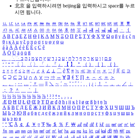
北京 을 입력하시려면
beijing
을 입력하시고 space를 누르
시면 됩니다.
ㅥ
ㅦ
ㅧ
ㅨ
ㅩ
ㅪ
ㅫ
ㅬ
ㅭ
ㅮ
ㅯ
ㅰ
ㅱ
ㅲ
ㅳ
ㅴ
ㅵ
ㅶ
ㅷ
ㅸ
ㅹ
ㅺ
ㅻ
ㅼ
ㅽ
ㅾ
ㅿ
ㆀ
ㆁ
ㆂ
ㆃ
ㆄ
ㆅ
ㆆ
ㆇ
ㆈ
ㆉ
ㆊ
ㆋ
ㆌ
ㆍ
ㆎ
Α
Β
Γ
Δ
Ε
Ζ
Η
Θ
Ι
Κ
Λ
Μ
Ν
Ξ
Ο
Π
Ρ
Σ
Τ
Υ
Φ
Χ
Ψ
Ω
α
β
γ
δ
ε
ζ
η
θ
ι
κ
λ
μ
ν
ξ
ο
π
ρ
σ
τ
υ
φ
χ
ψ
ω
á
à
Á
À
é
è
É
È
ç
Ç
ê
Ä
Ö
Ü
ä
ö
ü
ß
ְ
ֳ
ֲ
ֱ
ָ
ַ
ֵ
ֶ
ִ
ֹ
ּ
ֻ
ׂ
ׁ
ּ
ב
ה
נ
מ
צ
ת
ץ
ש
ד
ג
כ
ע
י
ח
ל
ך
ף
ק
ר
א
ט
ו
ן
ם
פ
‘
’
“
”
〔
〕
〈
〉
「
」
『
』
【
】
＂
（
）
［
］
｛
｝
±
×
÷
≠
≤
≥
∞
∴
♂
♀
∠
⊥
⌒
∂
∇
≡
≒
≪
≫
√
∽
∝
∵
∫
∬
∈
∋
⊆
⊇
⊂
⊃
∪
∩
∧
∨
￢
⇒
⇔
∀
∃
∮
∑
∏
＋
－
＜
＝
＞
、
。
·
‥
…
¨
〃
―
∥
＼
∼
´
～
ˇ
˘
˝
˚
˙
¸
˛
¡
¿
ː
！
＇
，
．
／
：
；
？
＾
＿
｀
｜
½
⅓
⅔
¼
¾
⅛
⅜
⅝
⅞
¹
²
³
⁴
ⁿ
₁
₂
₃
₄
Æ
Ð
Ħ
Ĳ
Ł
Ø
Œ
Þ
Ŧ
Ŋ
æ
đ
ð
ħ
ı
ĳ
ĸ
ŀ
ł
ø
œ
ß
þ
ŧ
ŋ
ŉ
А
Б
В
Г
Д
Е
Ё
Ж
З
И
Й
К
Л
М
Н
О
П
Р
С
Т
У
Ф
Х
Ц
Ч
Ш
Щ
Ъ
Ы
Ь
Э
Ю
Я
а
б
в
г
д
е
ё
ж
з
и
й
к
л
м
н
о
п
р
с
т
у
ф
х
ц
ч
ш
щ
ъ
ы
ь
э
ю
я
′
″
℃
Å
￠
￡
￥
¤
℉
‰
＄
％
Ｆ
￦
㎕
㎖
㎗
ℓ
㎘
㏄
㎣
㎤
㎥
㎦
㎙
㎚
㎛
㎜
㎝
㎞
㎟
㎠
㎡
㎢
㏊
㎍
㎎
㎏
㏏
㎈
㎉
㏈
㎧
㎨
㎰
㎱
㎲
㎳
㎴
㎵
㎶
㎷
㎸
㎹
㎀
㎁
㎂
㎃
㎄
㎺
㎻
㎽
㎾
㎿
㎐
㎑