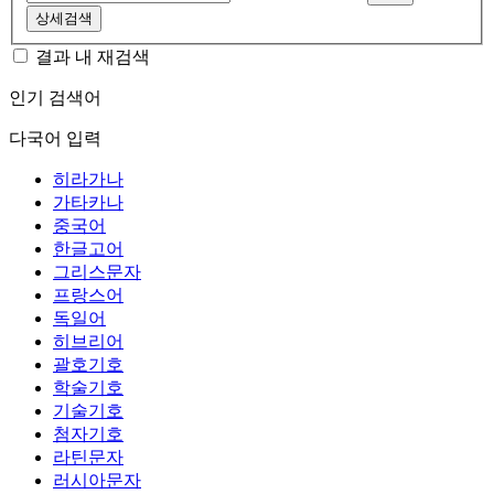
상세검색
결과 내 재검색
인기 검색어
다국어 입력
히라가나
가타카나
중국어
한글고어
그리스문자
프랑스어
독일어
히브리어
괄호기호
학술기호
기술기호
첨자기호
라틴문자
러시아문자