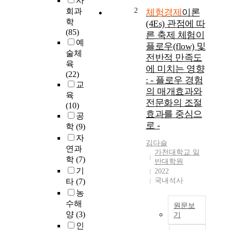
사
체
2
회과
체험경제
이론
험
학
(4Es) 관점에 따
경
(85)
른 축제 체험이
제
예
플로우(flow) 및
요
술체
전반적 만족도
소
육
에 미치는 영향
(
(22)
: - 플로우 경험
4
교
의 매개효과와
E
육
s
전문화의 조절
(10)
)
효과를 중심으
공
가
로 -
학
(9)
만
자
족
김다슬
연과
및
가천대학교 일
학
(7)
반대학원
재
기
2022
방
국내석사
타
(7)
문
농
의
수해
도
원문보
에
양
(3)
기
미
인
지