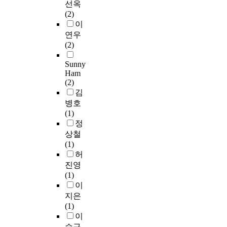
석
선옥
해
t
락
있
로
t
영
i
i
하
(2)
고
,
적
다
코
r
향
t
e
였
이
객
t
체
.
로
a
을
e
s
다
연우
의
h
험
단
나
t
미
r
t
.
(2)
제
e
,
순
전
i
치
a
h
품
c
교
히
후
o
는
t
e
Sunny
연
및
a
육
관
의
n
선
u
e
Ham
구
서
m
적
광
해
행
r
x
(2)
결
비
p
체
지
외
T
요
e
p
김
과
스
i
험
를
여
H
인
r
e
병호
,
에
n
으
둘
행
E
에
e
r
(1)
체
대
g
로
러
의
G
관
s
i
정
험
한
t
구
보
트
r
한
e
e
상철
요
만
o
성
는
렌
a
연
a
n
(1)
소
족
u
하
것
드
d
구
r
c
허
중
과
r
여
만
변
u
,
c
e
진영
오
브
i
연
이
화
a
둘
h
r
(1)
락
랜
s
구
아
에
t
째
e
e
이
적
드
m
에
니
대
e
,
x
a
지은
요
충
i
적
라
한
S
플
a
l
(1)
소
성
n
용
특
연
c
로
m
m
이
,
도
d
하
정
구
h
우
i
s
심
승구
를
u