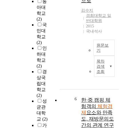
으로
동
이
장
n
u
증
아대
하
s
d
김수지
가
학교
였
h
경희대학교 일
y
하
(2)
으
반대학원
i
i
면
국
2015
며
p
s
서
민대
국내석사
축
b
t
테
학교
제
e
o
마
(2)
관
t
i
원문보
파
인
련
w
d
기
크
하대
연
e
e
본
산
학교
구
e
목차
n
연
업
(2)
또
검색
n
t
구
역
경
조회
한
s
i
는
시
상국
급
p
f
한
발
립대
증
o
y
국
전
하
학교
r
t
인
해
게
(2)
t
h
바
왔
6
한·중 캠핑 체
되
성
v
e
운
다
험객의
체험경
었
균관
a
a
드
.
제
요소와 만족
다
l
대학
t
시
중
.
도, 재방문의도
u
교
(2)
t
장
국
e
간의 관계 연구
r
가
의
에