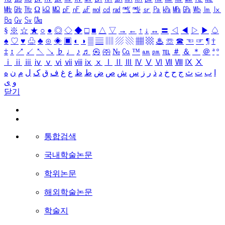
㎒
㎓
㎔
Ω
㏀
㏁
㎊
㎋
㎌
㏖
㏅
㎭
㎮
㎯
㏛
㎩
㎪
㎫
㎬
㏝
㏐
㏓
㏃
㏉
㏜
㏆
§
※
☆
★
○
●
◎
◇
◆
□
■
△
▽
→
←
↑
↓
↔
〓
◁
◀
▷
▶
♤
♠
♡
♥
♧
♣
⊙
◈
▣
◐
◑
▒
▤
▥
▨
▧
▦
▩
♨
☏
☎
☜
☞
¶
†
‡
↕
↗
↙
↖
↘
♭
♩
♪
♬
㉿
㈜
№
㏇
™
㏂
㏘
℡
＃
＆
＊
＠
ª
º
ⅰ
ⅱ
ⅲ
ⅳ
ⅴ
ⅵ
ⅶ
ⅷ
ⅸ
ⅹ
Ⅰ
Ⅱ
Ⅲ
Ⅳ
Ⅴ
Ⅵ
Ⅶ
Ⅷ
Ⅸ
Ⅹ
ا
ب
ت
ث
ج
ح
خ
د
ذ
ر
ز
س
ش
ص
ض
ط
ظ
ع
غ
ف
ق
ک
ل
م
ن
ه
و
ی
닫기
통합검색
국내학술논문
학위논문
해외학술논문
학술지