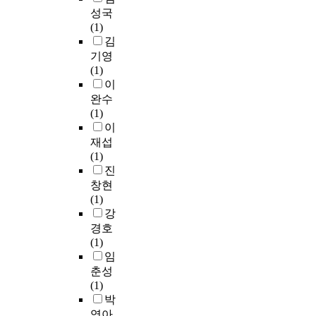
,
는
e
는
동
고
d
적
s
i
성국
심
데
d
결
화
,
e
으
t
e
(1)
미
큰
b
과
할
더
r
로
a
n
김
적
영
y
적
수
나
n
분
n
c
기영
요
향
i
으
있
아
s
석
d
e
(1)
소
을
n
로
는
가
o
한
i
e
이
와
미
t
이
체
여
c
연
n
c
완수
일
친
e
용
험
행
i
구
g
o
(1)
탈
다
n
의
형
후
e
로
i
n
이
적
고
s
도
태
긍
t
나
n
o
재섭
요
할
i
에
의
정
y
누
S
m
(1)
소
수
f
영
여
적
,
어
p
y
진
만
있
y
향
행
인
r
볼
o
.
창현
이
는
i
을
에
심
a
수
r
T
(1)
감
데
n
미
대
리
p
있
t
h
강
정
,
g
치
해
를
i
다
s
e
적
경호
고
c
는
많
나
d
.
a
s
가
(1)
객
o
지
은
타
c
특
n
t
치
임
의
m
로
관
내
h
히
d
u
에
춘성
지
p
확
심
는
a
,
e
d
정
(1)
각
e
인
을
주
n
플
x
y
(
박
된
t
하
보
관
g
로
p
a
+
가
i
영아
고
이
적