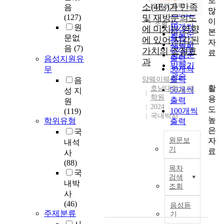
로
순
소(4Es)가 만족
10개씩 출력
음
내림차순
많
인기도
(127)
및 재방문의도
이
순
조회
10개씩
원
에 미치는 영향
본
연도순
출력
문없
에 있어 지각된
자
제목순
20개씩
음
(7)
가치의 조절효
료
저자순
출력
음성지원유
과
발행기
30개씩
무
관순
출력
양웨이웨이
음
활
호남대학교 대
50개씩
성 지
학원
용
출력
원
2024
도
100개씩
(119)
국내박사
높
학위유형
출력
은
국
자
원문보
내석
기
료
사
중
(88)
목차
국
국
검색
테
내박
조회
마
사
파
(46)
음성듣
크
주제분류
기
의