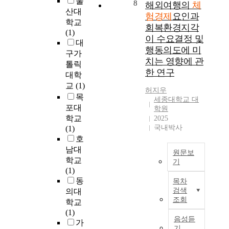
울
우
8
해외여행의
체
공
f
u
증
하
c
산대
리
급
험경제
요인과
o
m
적
고
t
정
학교
자
r
회복환경지각
e
으
있
i
부
(1)
적
A
d
이 수요결정 및
로
으
v
는
대
측
l
b
행동의도에 미
분
나
i
C
구가
면
l
y
치는 영향에 관
석
양
t
O
톨릭
의
P
s
하
한 연구
적
i
V
대학
연
a
m
고
성
e
I
교
(1)
구
r
a
허지우
이
장
s
D
가
목
t
r
세종대학교 대
해
은
,
-
진
포대
i
t
학원
하
경
t
1
행
c
학교
2025
c
고
쟁
h
9
되
국내박사
i
(1)
o
자
심
e
엔
었
p
호
n
하
화
c
데
다
a
남대
s
는
원문보
를
a
믹
.
n
u
학교
기
데
불
m
(
하
t
m
(1)
목
러
p
E
팬
지
s
e
동
목차
적
오
i
n
데
만
a
r
검색
의대
이
고
n
d
믹
,
c
조회
s
학교
있
있
g
e
이
지
c
(
(1)
다
으
t
m
후
역
음성듣
o
s
가
.
며
o
i
해
기
활