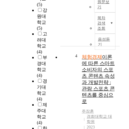
원문보
고
(5)
이
기
등
강
웨
지
T
원대
이
목차
역
h
학교
지
검색
에
e
(5)
조회
도
경
p
고
교
제
u
음성듣
려대
수
적
r
기
학교
:
,
p
(4)
이
사
o
4
체험경제
이론
부
희
회
s
에 따른 스마트
경대
승
문
e
소비자의 스포
여
학교
화
o
가
(4)
츠 콘텐츠 속성
적
f
에
경
과 개발전략 :
다
t
대
기대
관람 스포츠 콘
양
h
한
학교
텐츠를 중심으
한
i
관
(4)
파
로
s
심
제
급
s
이
주대
주장훈
효
t
높
학교
경희대학교 대
과
u
아
학원
(4)
를
d
짐
2023
한
일