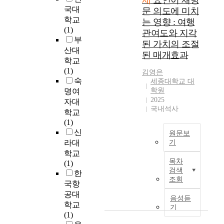
제
요인이 재방
각
파
o
전
국대
i
문 의도에 미치
o
된
크
w
략
o
학교
c
는 영향 : 여행
가
에
i
과
n
(1)
u
관여도와 지각
치
대
n
같
I
부
s
된 가치의 조절
와
한
g
은
n
산대
i
만
된 매개효과
수
i
기
t
n
학교
족
요
n
획
e
g
(1)
김영은
도
도
t
자
n
o
숙
세종대학교 대
및
늘
e
관
t
n
학원
명여
행
어
r
점
i
2025
t
자대
동
나
e
에
국내석사
o
h
학교
의
산
s
서
n
e
(1)
도
업
t
축
o
s
신
에
원문보
이
i
제
f
p
라대
기
미
테
n
를
t
o
학교
치
마
l
2
활
h
r
목차
(1)
는
파
e
0
성
e
t
검색
한
영
크
i
2
화
D
조회
s
향
국항
산
s
3
시
a
c
관
공대
업
u
년
키
음성듣
n
o
계
이
r
학교
5
기
고
c
n
를
발
e
(1)
월
자
e
s
실
전
a