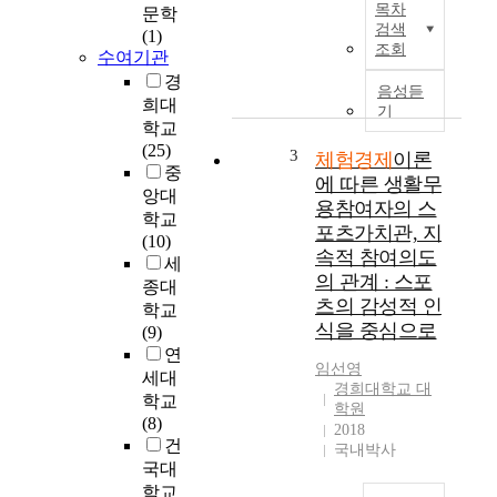
치
목차
문학
역
검색
는
(1)
경
조회
영
수여기관
제
향
경
활
음성듣
에
희대
성
기
있
학교
화
어
(25)
,
3
체험경제
이론
지
중
관
에 따른 생활무
각
앙대
련
용참여자의 스
된
산
학교
포츠가치관, 지
가
업
(10)
치
속적 참여의도
발
세
의
의 관계 : 스포
전
종대
조
츠의 감성적 인
촉
학교
절
식을 중심으로
진
(9)
효
,
연
과
임선영
지
세대
제
경희대학교 대
역
학교
출
학원
이
(8)
2018
자
미
건
국내박사
:
지
국대
양
제
학교
웨