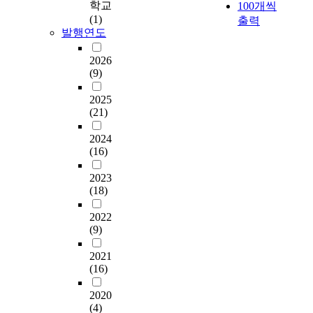
)
학교
100개씩
러
i
활
맞
7
t
되
i
r
로
(1)
한
d
출력
동
이
%
t
었
n
i
발행연도
분
상
e
이
하
증
i
다
g
f
류
황
n
메
고
가
t
.
i
y
2026
하
속
t
타
있
했
u
n
h
(9)
고
에
i
버
다
으
d
그
S
o
,
서
n
스
.
며
e
중
p
w
2025
각
방
K
에
엔
,
,
에
o
(21)
t
요
문
o
대
데
2
S
서
r
o
소
객
r
한
믹
0
N
도
2024
t
d
가
의
e
관
전
1
S
(16)
축
s
e
한
체
a
심
환
9
B
제
.
v
국
험
b
을
으
년
e
2023
참
e
관
등
u
높
로
팬
(18)
h
여
I
l
광
을
t
이
가
데
a
자
n
o
체
극
a
는
2022
장
믹
v
의
t
p
험
(9)
대
l
상
큰
유
i
행
h
p
에
화
s
황
변
행
o
동
i
r
2021
대
하
o
에
화
직
r
과
s
o
(16)
한
고
i
서
가
전
a
심
s
d
경
방
n
,
보
최
l
리
t
u
2020
제
문
C
서
이
대
I
의
u
(4)
c
적
객
h