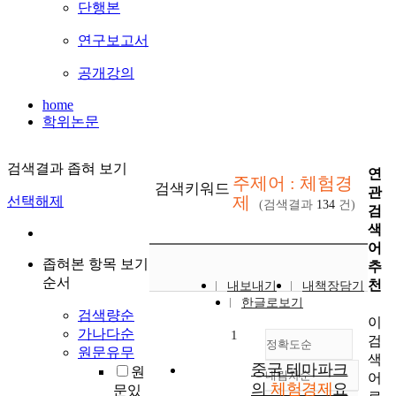
단행본
연구보고서
공개강의
home
학위논문
검색결과 좁혀 보기
연
주제어 : 체험경
검색키워드
관
제
선택해제
(검색결과
134
건)
검
색
어
좁혀본 항목 보기
추
순서
천
내보내기
내책장담기
한글로보기
검색량순
이
가나다순
1
검
정확도순
원문유무
색
중국 테마파크
원
내림차순
어
정확도
의
체험경제
요
문있