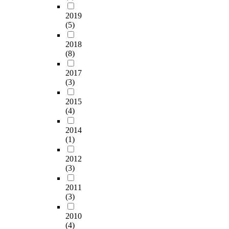
비
는
치
n
심
d
t
가
이
i
스
분
였
t
층
2019
y
i
치
원
n
분
야
던
e
(5)
적
,
o
와
하
a
야
는
수
n
인
l
n
감
는
,
에
단
치
t
2018
이
i
s
정
가
w
서
연
보
(8)
i
해
t
t
적
치
h
도
여
다
o
를
e
r
가
를
e
메
2017
행
2
n
위
r
a
치
(3)
제
r
타
산
4
i
한
a
t
에
공
e
버
업
년
n
연
t
e
2015
어
하
i
스
으
8
T
구
u
g
(4)
떠
여
n
를
로
월
h
의
r
i
한
방
t
중
,
기
e
하
e
e
2014
영
문
e
요
‘
준
m
나
d
(1)
s
향
객
r
시
굶
9
e
로
a
a
을
의
e
하
더
1
P
플
2012
t
c
미
만
s
는
라
.
a
(3)
로
a
c
치
족
t
추
도
2
r
우
a
o
는
을
i
세
해
%
k
2011
(
n
r
지
높
n
를
외
까
(3)
s
f
d
d
살
이
l
고
여
지
:
l
q
i
펴
고
e
려
2010
행
회
o
u
n
보
(4)
더
i
하
’
복
T
w