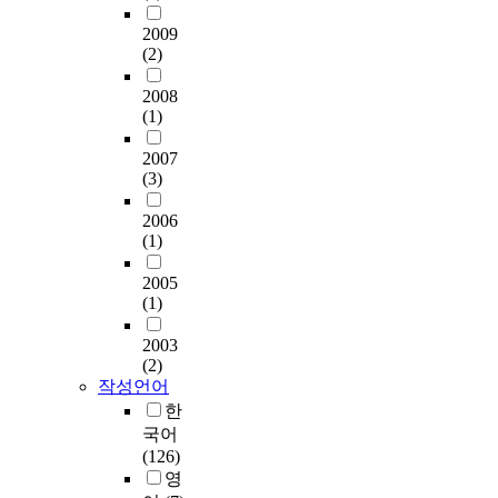
a
g
았
나
s
여
이
되
h
)
n
l
2009
으
아
u
수
라
었
e
개
t
y
(2)
며
가
r
행
는
다
M
념
i
.
,
재
e
되
말
(
o
을
t
T
2008
이
방
a
었
이
세
d
적
a
(1)
o
러
문
n
다
무
계
e
용
t
t
한
을
d
.
색
일
r
한
2007
i
h
지
이
r
따
하
보
a
(3)
연
v
i
각
끌
e
라
지
,
t
구
e
s
된
어
l
서
않
2
i
2006
를
r
e
가
경
a
본
은
0
(1)
n
살
e
n
치
쟁
x
연
상
2
g
펴
s
d
가
우
a
구
2005
황
3
E
볼
e
,
한
(1)
위
t
의
이
)
f
필
a
t
국
를
i
대
다
.
f
요
r
h
2003
관
가
o
상
.
해
e
가
c
i
(2)
광
질
n
물
보
외
c
있
h
s
작성언어
체
필
h
이
복
여
t
다
d
r
한
험
요
a
메
심
행
o
.
a
e
국어
만
가
s
타
리
을
f
플
t
s
(126)
족
있
l
버
와
방
G
로
a
e
영
도
다
e
스
함
문
e
우
w
a