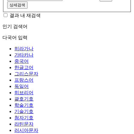
상세검색
결과 내 재검색
인기 검색어
다국어 입력
히라가나
가타카나
중국어
한글고어
그리스문자
프랑스어
독일어
히브리어
괄호기호
학술기호
기술기호
첨자기호
라틴문자
러시아문자