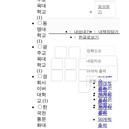
n
해
n
m
락
키
n
코
계
여
육대
o
음성듣
하
t
u
적
지
.
로
적
객
학교
m
기
고
h
n
요
못
T
나
확
수
(1)
y
자
e
i
소
하
h
1
산
는
동
F
심
A
c
,
여
i
9
)
6
명대
a
리
e
a
내보내기
내책장담기
심
경
s
로
에
3
c
학교
학
s
t
한글로보기
미
영
t
인
서
2
t
(1)
적
t
i
적
상
r
한
벗
만
o
광
측
h
o
요
어
e
정확도순
비
어
6
r
주교
면
e
n
소
려
n
대
난
1
s
육대
인
t
s
내림차순
,
움
d
면
정확도
,
0
o
소
학교
i
e
교
을
i
환
일
1
순
n
비
(1)
c
10개씩 출력
r
내림차순
육
겪
s
경
상
명
인기도
P
자
경
U
a
적
고
n
과
으
으
순
l
조회
관
희사
n
10개씩
,
요
있
o
M
로
로
e
연도순
점
d
이버
a
출력
소
는
t
Z
의
1
a
제목순
의
e
대학
n
20개씩
,
상
o
세
완
년
s
저자순
연
r
d
교
(1)
출력
일
황
n
대
전
전
u
구
발행기
s
t
한
30개씩
탈
이
l
의
한
에
r
들
관순
t
o
국전
출력
적
다
y
활
회
비
e
이
a
c
통문
50개씩
요
.
e
발
복
해
,
진
n
l
화대
소
출력
이
v
한
을
1
A
행
d
a