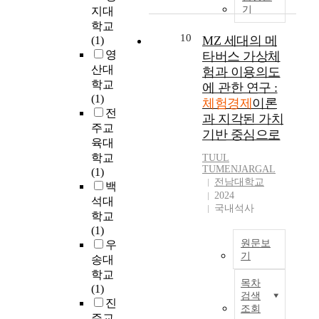
r
개
p
난
심
f
한
기
o
지대
d
e
성
e
3
으
e
계
m
학교
i
의
있
r
년
로
c
로
10
i
MZ 세대의 메
(1)
n
체
는
i
간
빠
t
이
c
영
g
타버스 가상체
험
체
e
의
른
o
를
t
u
산대
험과 이용의도
경
험
n
팬
수
f
극
h
p
학교
에 관한 연구 :
제
프
c
데
요
t
복
e
t
(1)
이
체험경제
이론
로
i
믹
회
h
하
o
o
전
론
그
n
과 지각된 가치
(
복
e
기
r
t
주교
을
램
g
P
을
기반 중심으로
E
위
y
h
육대
바
부
r
a
하
x
해
f
e
학교
TUUL
탕
족
a
n
고
p
참
r
6
TUMENJARGAL
(1)
으
등
p
d
있
e
여
o
전남대학교
G
백
로
방
i
e
다
r
자
m
2024
m
석대
4
문
d
m
.
i
의
국내석사
F
o
가
학교
객
e
i
2
e
행
o
b
지
(1)
의
x
c
4
n
동
c
i
원문보
체
우
욕
p
:
년
c
과
u
l
기
험
송대
구
a
전
8
e
심
s
e
요
를
n
학교
본
염
월
E
리
e
c
목차
소
충
s
(1)
연
병
국
c
를
d
검색
o
(
족
i
진
구
의
제
o
이
조회
o
m
오
시
o
는
주교
세
선