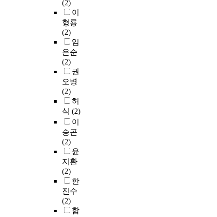
r
미
(2)
t
o
의
요
a
즉
공
행
t
하
이
e
f
도
가
m
,
·
동
m
며
형룡
d
s
에
있
p
체
호
을
e
관
(2)
a
p
미
는
i
험
텔
분
n
련
임
n
o
치
데
n
경
·
석
t
선
d
은순
r
는
,
g
제
면
하
o
행
a
(2)
t
영
고
t
이
세
는
f
연
n
권
s
향
객
o
론
업
것
B
구
a
오병
c
을
은
u
의
과
이
u
는
l
(2)
o
구
즐
r
심
더
매
s
첫
y
허
n
조
거
i
미
불
우
i
째
z
t
식
(2)
방
운
s
적
어
중
n
,
e
e
이
정
체
m
체
웰
요
e
플
d
n
승곤
식
험
.
험
니
하
s
로
.
t
(2)
모
을
A
,
스
다
s
우
T
a
윤
형
원
s
일
관
.
A
(
h
n
지환
을
하
a
탈
광
이
d
f
r
d
(2)
사
고
r
적
이
러
m
l
o
v
한
용
,
e
체
부
한
i
o
u
e
진수
하
이
s
험
각
현
n
w
g
r
(2)
여
를
u
,
되
상
i
)
h
i
함
분
통
l
오
고
으
s
에
l
f