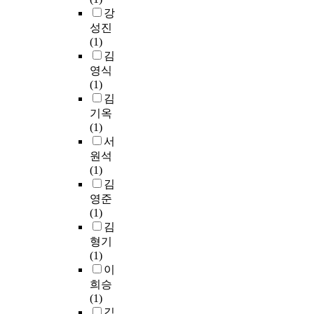
i
r
에
중
g
적
기
별
e
강
번
p
d
정
요
r
가
와
로
r
성진
째
b
i
(
한
a
치
같
세
s
(1)
,
e
n
+
요
p
와
은
분
i
김
단
t
g
)
인
i
경
기
화
t
영식
일
w
t
의
중
d
제
회
하
y
(1)
차
e
o
영
하
g
적
을
여
김
원
e
t
향
나
r
가
통
선
으
기옥
n
h
을
인
o
치
하
택
A
로
(1)
A
e
미
지
w
에
여
수
b
서
서
e
t
치
각
t
어
지
요
s
플
원석
s
h
는
된
h
떠
역
와
t
로
(1)
t
e
것
가
,
한
사
회
r
우
김
h
o
으
치
a
영
람
복
a
(
e
영준
r
로
도
c
향
들
환
c
f
t
(1)
y
나
경
c
을
의
경
t
l
i
김
o
타
쟁
o
미
생
지
o
c
형기
f
났
우
m
치
활
각
w
U
(1)
e
다
위
p
는
에
을
I
)
n
이
x
.
를
a
지
최
파
n
를
d
p
희승
또
가
n
와
대
악
m
심
e
e
(1)
한
지
i
이
한
하
o
층
r
r
김