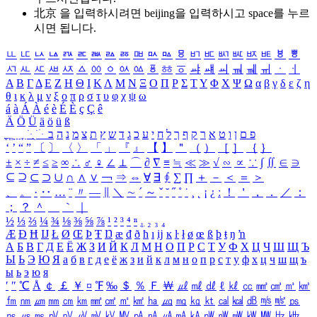
北京 을 입력하시려면
beijing
을 입력하시고 space를 누르
시면 됩니다.
ㅥ
ㅦ
ㅧ
ㅨ
ㅩ
ㅪ
ㅫ
ㅬ
ㅭ
ㅮ
ㅯ
ㅰ
ㅱ
ㅲ
ㅳ
ㅴ
ㅵ
ㅶ
ㅷ
ㅸ
ㅹ
ㅺ
ㅻ
ㅼ
ㅽ
ㅾ
ㅿ
ㆀ
ㆁ
ㆂ
ㆃ
ㆄ
ㆅ
ㆆ
ㆇ
ㆈ
ㆉ
ㆊ
ㆋ
ㆌ
ㆍ
ㆎ
Α
Β
Γ
Δ
Ε
Ζ
Η
Θ
Ι
Κ
Λ
Μ
Ν
Ξ
Ο
Π
Ρ
Σ
Τ
Υ
Φ
Χ
Ψ
Ω
α
β
γ
δ
ε
ζ
η
θ
ι
κ
λ
μ
ν
ξ
ο
π
ρ
σ
τ
υ
φ
χ
ψ
ω
á
à
Á
À
é
è
É
È
ç
Ç
ê
Ä
Ö
Ü
ä
ö
ü
ß
ְ
ֳ
ֲ
ֱ
ָ
ַ
ֵ
ֶ
ִ
ֹ
ּ
ֻ
ׂ
ׁ
ּ
ב
ה
נ
מ
צ
ת
ץ
ש
ד
ג
כ
ע
י
ח
ל
ך
ף
ק
ר
א
ט
ו
ן
ם
פ
‘
’
“
”
〔
〕
〈
〉
「
」
『
』
【
】
＂
（
）
［
］
｛
｝
±
×
÷
≠
≤
≥
∞
∴
♂
♀
∠
⊥
⌒
∂
∇
≡
≒
≪
≫
√
∽
∝
∵
∫
∬
∈
∋
⊆
⊇
⊂
⊃
∪
∩
∧
∨
￢
⇒
⇔
∀
∃
∮
∑
∏
＋
－
＜
＝
＞
、
。
·
‥
…
¨
〃
―
∥
＼
∼
´
～
ˇ
˘
˝
˚
˙
¸
˛
¡
¿
ː
！
＇
，
．
／
：
；
？
＾
＿
｀
｜
½
⅓
⅔
¼
¾
⅛
⅜
⅝
⅞
¹
²
³
⁴
ⁿ
₁
₂
₃
₄
Æ
Ð
Ħ
Ĳ
Ł
Ø
Œ
Þ
Ŧ
Ŋ
æ
đ
ð
ħ
ı
ĳ
ĸ
ŀ
ł
ø
œ
ß
þ
ŧ
ŋ
ŉ
А
Б
В
Г
Д
Е
Ё
Ж
З
И
Й
К
Л
М
Н
О
П
Р
С
Т
У
Ф
Х
Ц
Ч
Ш
Щ
Ъ
Ы
Ь
Э
Ю
Я
а
б
в
г
д
е
ё
ж
з
и
й
к
л
м
н
о
п
р
с
т
у
ф
х
ц
ч
ш
щ
ъ
ы
ь
э
ю
я
′
″
℃
Å
￠
￡
￥
¤
℉
‰
＄
％
Ｆ
￦
㎕
㎖
㎗
ℓ
㎘
㏄
㎣
㎤
㎥
㎦
㎙
㎚
㎛
㎜
㎝
㎞
㎟
㎠
㎡
㎢
㏊
㎍
㎎
㎏
㏏
㎈
㎉
㏈
㎧
㎨
㎰
㎱
㎲
㎳
㎴
㎵
㎶
㎷
㎸
㎹
㎀
㎁
㎂
㎃
㎄
㎺
㎻
㎽
㎾
㎿
㎐
㎑