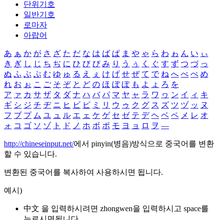
단위기호
일반기호
로마자
아랍어
あ
ぁ
か
が
さ
ざ
た
だ
な
は
ば
ぱ
ま
や
ゃ
ら
わ
ゎ
ん
い
ぃ
き
ぎ
し
じ
ち
ぢ
に
ひ
び
ぴ
み
り
う
ぅ
く
ぐ
す
ず
つ
づ
っ
ぬ
ふ
ぶ
ぷ
む
ゆ
ゅ
る
え
ぇ
け
げ
せ
ぜ
て
で
ね
へ
べ
ぺ
め
れ
お
ぉ
こ
ご
そ
ぞ
と
ど
の
ほ
ぼ
ぽ
も
よ
ょ
ろ
を
ア
ァ
カ
サ
ザ
タ
ダ
ナ
ハ
バ
パ
マ
ヤ
ャ
ラ
ワ
ヮ
ン
イ
ィ
キ
ギ
シ
ジ
チ
ヂ
ニ
ヒ
ビ
ピ
ミ
リ
ウ
ゥ
ク
グ
ス
ズ
ツ
ヅ
ッ
ヌ
フ
ブ
プ
ム
ユ
ュ
ル
エ
ェ
ケ
ゲ
セ
ゼ
テ
デ
ヘ
ベ
ペ
メ
レ
オ
ォ
コ
ゴ
ソ
ゾ
ト
ド
ノ
ホ
ボ
ポ
モ
ヨ
ョ
ロ
ヲ
―
http://chineseinput.net/
에서 pinyin(병음)방식으로 중국어를 변환
할 수 있습니다.
변환된 중국어를 복사하여 사용하시면 됩니다.
예시)
中文 을 입력하시려면
zhongwen
을 입력하시고 space를
누르시면됩니다.