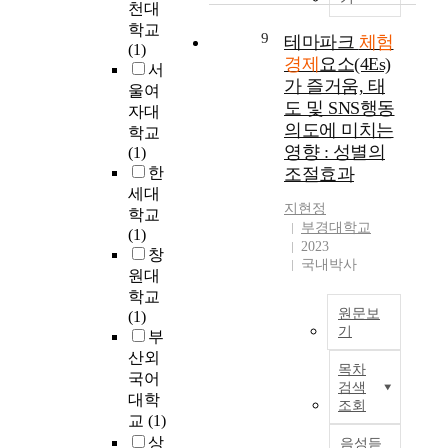
r
m
천대
구
,
u
c
외
성
d
a
학교
체
일
r
:
여
9
테마파크
체험
화
i
r
(1)
적
부
i
일
행
이
경제
요소(4Es)
n
t
서
으
테
s
상
수
외
g
가 즐거움, 태
s
울여
로
마
m
적
요
의
t
u
도 및 SNS행동
한
자대
파
i
유
가
축
o
m
의도에 미치는
국
학교
크
n
행
점
제
e
e
영향 : 성별의
관
(1)
들
d
)
차
의
x
r
광
한
조절효과
은
u
을
적
다
p
s
체
테
s
세대
선
으
양
e
)
지현정
험
마
t
학교
언
로
한
r
,
부경대학교
을
의
r
(1)
하
급
측
i
i
2023
P
불
y
창
였
증
면
e
n
국내박사
i
분
h
다
하
원대
을
n
t
n
명
a
.
면
학교
반
t
h
e
,
s
원문보
이
서
(1)
영
i
e
&
기
스
b
로
국
부
하
a
e
G
토
e
써
제
산외
T
지
l
r
목차
i
리
e
우
여
h
국어
못
e
a
검색
l
부
n
리
행
e
대학
했
c
l
조회
m
재
e
는
을
E
교
(1)
다
o
e
o
,
x
지
중
f
는
상
n
음성듣
a