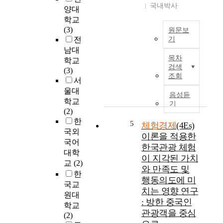
y
국내박사
에
양대
으
w
따
학교
키
a
라
(3)
는
원문보
s
여
전
기
지
t
가
남대
역
o
T
사
목차
축
학교
e
h
회
검색
제
(3)
x
e
로
조회
는
서
a
p
진
1
울대
m
u
음성듣
입
9
i
학교
r
기
하
9
n
(2)
p
였
0
e
한
o
5
체험경제
(4Es)
고
년
t
국외
s
이론을 적용한
,
대
h
e
국어
개
한국관광 체험
이
e
o
대학
성
이 지각된 가치
후
r
f
교
(2)
적
와 만족도 및
빠
e
t
한
인
행동의도에 미
른
l
h
국교
여
속
치는 영향 연구
a
i
원대
가
도
t
: 방한 중국인
s
학교
활
로
i
s
관광객을 중심
(2)
동
성
o
t