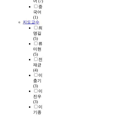
에
어
(7)
할
d
가
께
하
n
(
e
r
미
수
t
중
상
폭
는
d
f
r
c
치
있
o
체
국어
발
여
e
l
e
h
는
을
i
험
(1)
하
행
r
o
i
c
영
것
n
지도교수
이
고
객
w
n
a
향
이
c
란
있
들
최
)
d
t
과
다
r
점
는
의
명길
H
는
e
e
만
.
e
에
여
수
(5)
y
특
p
g
족
이
a
집
행
준
류
u
정
e
o
도
를
s
중
수
이
미현
n
대
n
r
가
위
i
하
요
높
(5)
J
상
d
i
방
해
n
여
증
아
전
u
,
e
z
한
체
g
주
가
지
n
재균
환
n
e
중
험
d
요
에
고
g
(4)
경
t
s
국
경
e
선
따
있
J
이
에
l
t
인
제
m
행
라
으
i
충기
몰
y
h
관
요
a
요
,
며
(3)
입
c
e
광
소
n
인
연
,
이
하
o
t
객
에
d
을
관
여
D
진우
는
l
y
들
집
f
체
산
행
e
(3)
것
l
p
의
중
o
험
업
객
p
이
을
e
e
행
할
r
요
인
들
a
의
기종
c
s
동
필
c
인
항
의