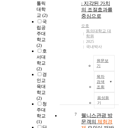
축
a
i
: 지각된 가치
톨릭
잠
서
제
n
b
대학
의 조절효과를
재
도
관
d
u
교
(2)
중심으로
중
소
련
C
t
국
국
득
초
o
e
오호
인
립공
증
기
n
s
동의대학교 대
관
가
주대
연
t
학원
o
광
와
학교
구
2025
i
f
객
여
(2)
국내박사
들
n
s
들
가
호
은
u
p
을
에
서대
관
o
o
원문보
대
대
학교
광
u
r
기
상
한
(2)
자
s
t
으
관
경
원
P
s
목차
로
심
W
인교
으
a
검색
c
한
이
i
육대
로
조회
r
o
국
높
t
학교
써
t
n
관
아
h
(2)
음성듣
상
i
t
광
지
t
기
청
품
c
e
체
면
h
주대
화
i
n
험
서
e
7
웰니스관광 방
에
학교
p
t
이
테
g
문객의
체험경
대
(1)
a
,
지
마
r
한
단
t
f