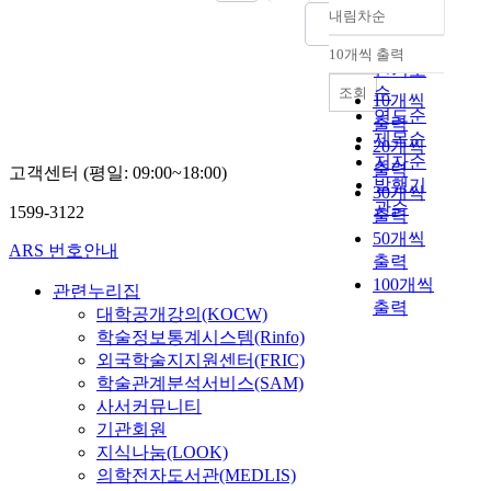
n
내림차순
n
정확도
e
S
순
c
10개씩 출력
내림차순
a
t
인기도
m
e
순
조회
10개씩
g
d
연도순
출력
u
i
제목순
20개씩
k
n
저자순
출력
고객센터 (평일: 09:00~18:00)
y
J
발행기
30개씩
u
a
관순
1599-3122
출력
s
p
50개씩
a
a
ARS 번호안내
출력
.
n
100개씩
S
d
관련누리집
a
출력
u
대학공개강의(KOCW)
m
r
학술정보통계시스템(Rinfo)
g
i
외국학술지지원센터(FRIC)
u
n
학술관계분석서비스(SAM)
k
g
사서커뮤니티
y
E
기관회원
u
d
지식나눔(LOOK)
s
o
의학전자도서관(MEDLIS)
a
e