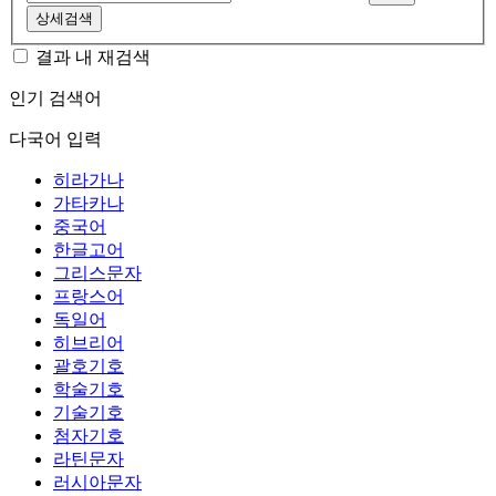
상세검색
결과 내 재검색
인기 검색어
다국어 입력
히라가나
가타카나
중국어
한글고어
그리스문자
프랑스어
독일어
히브리어
괄호기호
학술기호
기술기호
첨자기호
라틴문자
러시아문자