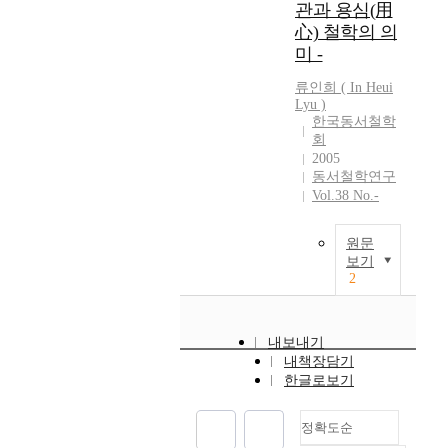
e
관과 용심(用
濟
o
心) 철학의 의
)
f
.
미 -
t
I
h
류인희 ( In Heui
t
Lyu )
e
h
한국동서철학
J
a
회
a
s
2005
p
a
동서철학연구
a
l
Vol.38 No.-
n
s
e
o
원문
s
b
보기
e
e
2
r
e
e
n
s
d
내보내기
e
i
내책장담기
a
s
한글로보기
r
c
c
o
h
정확도순
n
o