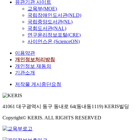
유관기관 사이트
,
r
교육부(MOE)
a
a
국립장애인도서관(NLD)
d
(
국립중앙도서관(NL)
o
江
국회도서관(NAL)
c
戶
연구윤리정보포털(CRE)
u
時
m
사이언스온 (ScienceON)
代
e
,
이용약관
n
1
개인정보처리방침
t
6
개인정보 재동의
w
0
h
기관소개
3
i
-
저작물 게시중단요청
c
1
h
8
a
6
l
7
41061 대구광역시 동구 동내로 64(동내동1119) KERIS빌딩
l
)
o
.
Copyright© KERIS. ALL RIGHTS RESERVED
w
H
s
a
u
y