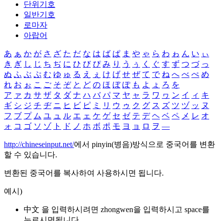
단위기호
일반기호
로마자
아랍어
あ
ぁ
か
が
さ
ざ
た
だ
な
は
ば
ぱ
ま
や
ゃ
ら
わ
ゎ
ん
い
ぃ
き
ぎ
し
じ
ち
ぢ
に
ひ
び
ぴ
み
り
う
ぅ
く
ぐ
す
ず
つ
づ
っ
ぬ
ふ
ぶ
ぷ
む
ゆ
ゅ
る
え
ぇ
け
げ
せ
ぜ
て
で
ね
へ
べ
ぺ
め
れ
お
ぉ
こ
ご
そ
ぞ
と
ど
の
ほ
ぼ
ぽ
も
よ
ょ
ろ
を
ア
ァ
カ
サ
ザ
タ
ダ
ナ
ハ
バ
パ
マ
ヤ
ャ
ラ
ワ
ヮ
ン
イ
ィ
キ
ギ
シ
ジ
チ
ヂ
ニ
ヒ
ビ
ピ
ミ
リ
ウ
ゥ
ク
グ
ス
ズ
ツ
ヅ
ッ
ヌ
フ
ブ
プ
ム
ユ
ュ
ル
エ
ェ
ケ
ゲ
セ
ゼ
テ
デ
ヘ
ベ
ペ
メ
レ
オ
ォ
コ
ゴ
ソ
ゾ
ト
ド
ノ
ホ
ボ
ポ
モ
ヨ
ョ
ロ
ヲ
―
http://chineseinput.net/
에서 pinyin(병음)방식으로 중국어를 변환
할 수 있습니다.
변환된 중국어를 복사하여 사용하시면 됩니다.
예시)
中文 을 입력하시려면
zhongwen
을 입력하시고 space를
누르시면됩니다.