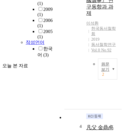
國遺事』 연
w
(1)
구동향과 과
a
2009
제
s
(1)
i
2006
이석환
n
(1)
한국동서철학
t
2005
회
(1)
r
2019
작성언어
o
동서철학연구
한국
d
Vol.0 No.92
u
어
(3)
c
원문
오늘 본 자료
e
보기
d
2
T
t
h
o
i
J
s
a
p
p
a
a
p
n
e
b
r
y
4
凡父 金鼎卨
d
M