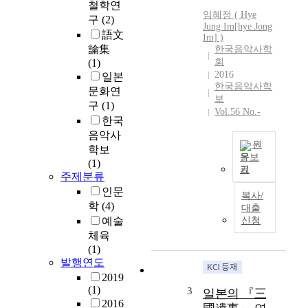
철학연
임혜정 ( Hye
구
(2)
Jung Im[hye Jong
語文
Im] )
論集
한국음악사학
회
(1)
2016
일본
한국음악사학
문화연
보
구
(1)
Vol.56 No.-
한국
음악사
원
학보
문보
(1)
기
G
주제분류
i
인문
복사/
g
학
(4)
대출
a
예술
신청
k
체육
u
(1)
(
발행연도
伎
2019
樂
(1)
3
일본의 『三
)
2016