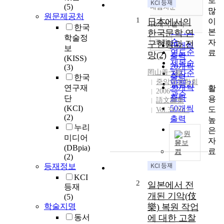
로
(5)
내림차순
정확도
많
원문제공처
1
순
이
日本에서의
10개씩 출력
한국
내림차순
인기도
본
한국문학 연
학술정
순
조회
자
구현황과 전
10개씩
보
연도순
료
망(2)
출력
(KISS)
제목순
20개씩
(3)
罔山善一郞
저자순
출력
한국
중앙어문학회
발행기
30개씩
연구재
활
2006
관순
출력
단
용
語文論集
(KCI)
50개씩
도
Vol.34 No.-
(2)
출력
높
누리
100개씩
은
원
미디어
출력
자
문보
(DBpia)
료
기
(2)
등재정보
KCI
2
일본에서 전
등재
개된 기악(伎
(5)
학술지명
樂) 복원 작업
동서
에 대한 고찰