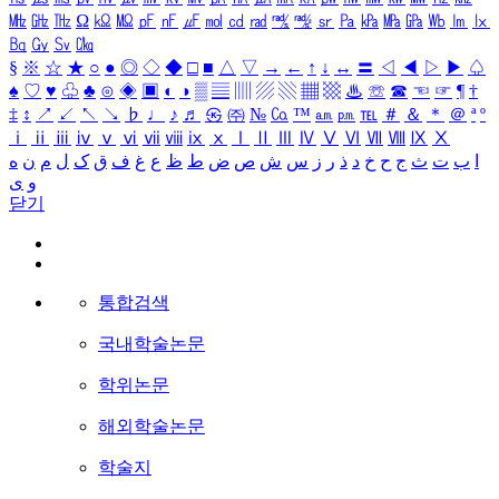
㎒
㎓
㎔
Ω
㏀
㏁
㎊
㎋
㎌
㏖
㏅
㎭
㎮
㎯
㏛
㎩
㎪
㎫
㎬
㏝
㏐
㏓
㏃
㏉
㏜
㏆
§
※
☆
★
○
●
◎
◇
◆
□
■
△
▽
→
←
↑
↓
↔
〓
◁
◀
▷
▶
♤
♠
♡
♥
♧
♣
⊙
◈
▣
◐
◑
▒
▤
▥
▨
▧
▦
▩
♨
☏
☎
☜
☞
¶
†
‡
↕
↗
↙
↖
↘
♭
♩
♪
♬
㉿
㈜
№
㏇
™
㏂
㏘
℡
＃
＆
＊
＠
ª
º
ⅰ
ⅱ
ⅲ
ⅳ
ⅴ
ⅵ
ⅶ
ⅷ
ⅸ
ⅹ
Ⅰ
Ⅱ
Ⅲ
Ⅳ
Ⅴ
Ⅵ
Ⅶ
Ⅷ
Ⅸ
Ⅹ
ا
ب
ت
ث
ج
ح
خ
د
ذ
ر
ز
س
ش
ص
ض
ط
ظ
ع
غ
ف
ق
ک
ل
م
ن
ه
و
ی
닫기
통합검색
국내학술논문
학위논문
해외학술논문
학술지