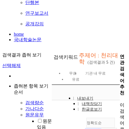
단행본
연구보고서
공개강의
home
국내학술논문
주제어 : 천리대
검색결과 좁혀 보기
연
검색키워드
학
관
(검색결과
5
건)
선택해제
검
무료
기관 내 무료
색
유료
어
좁혀본 항목 보기
추
순서
천
내보내기
검색량순
내책장담기
이
가나다순
한글로보기
검
원문유무
색
원문
어
정확도순
있음