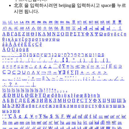
北京 을 입력하시려면
beijing
을 입력하시고 space를 누르
시면 됩니다.
ㅥ
ㅦ
ㅧ
ㅨ
ㅩ
ㅪ
ㅫ
ㅬ
ㅭ
ㅮ
ㅯ
ㅰ
ㅱ
ㅲ
ㅳ
ㅴ
ㅵ
ㅶ
ㅷ
ㅸ
ㅹ
ㅺ
ㅻ
ㅼ
ㅽ
ㅾ
ㅿ
ㆀ
ㆁ
ㆂ
ㆃ
ㆄ
ㆅ
ㆆ
ㆇ
ㆈ
ㆉ
ㆊ
ㆋ
ㆌ
ㆍ
ㆎ
Α
Β
Γ
Δ
Ε
Ζ
Η
Θ
Ι
Κ
Λ
Μ
Ν
Ξ
Ο
Π
Ρ
Σ
Τ
Υ
Φ
Χ
Ψ
Ω
α
β
γ
δ
ε
ζ
η
θ
ι
κ
λ
μ
ν
ξ
ο
π
ρ
σ
τ
υ
φ
χ
ψ
ω
á
à
Á
À
é
è
É
È
ç
Ç
ê
Ä
Ö
Ü
ä
ö
ü
ß
ְ
ֳ
ֲ
ֱ
ָ
ַ
ֵ
ֶ
ִ
ֹ
ּ
ֻ
ׂ
ׁ
ּ
ב
ה
נ
מ
צ
ת
ץ
ש
ד
ג
כ
ע
י
ח
ל
ך
ף
ק
ר
א
ט
ו
ן
ם
פ
‘
’
“
”
〔
〕
〈
〉
「
」
『
』
【
】
＂
（
）
［
］
｛
｝
±
×
÷
≠
≤
≥
∞
∴
♂
♀
∠
⊥
⌒
∂
∇
≡
≒
≪
≫
√
∽
∝
∵
∫
∬
∈
∋
⊆
⊇
⊂
⊃
∪
∩
∧
∨
￢
⇒
⇔
∀
∃
∮
∑
∏
＋
－
＜
＝
＞
、
。
·
‥
…
¨
〃
―
∥
＼
∼
´
～
ˇ
˘
˝
˚
˙
¸
˛
¡
¿
ː
！
＇
，
．
／
：
；
？
＾
＿
｀
｜
½
⅓
⅔
¼
¾
⅛
⅜
⅝
⅞
¹
²
³
⁴
ⁿ
₁
₂
₃
₄
Æ
Ð
Ħ
Ĳ
Ł
Ø
Œ
Þ
Ŧ
Ŋ
æ
đ
ð
ħ
ı
ĳ
ĸ
ŀ
ł
ø
œ
ß
þ
ŧ
ŋ
ŉ
А
Б
В
Г
Д
Е
Ё
Ж
З
И
Й
К
Л
М
Н
О
П
Р
С
Т
У
Ф
Х
Ц
Ч
Ш
Щ
Ъ
Ы
Ь
Э
Ю
Я
а
б
в
г
д
е
ё
ж
з
и
й
к
л
м
н
о
п
р
с
т
у
ф
х
ц
ч
ш
щ
ъ
ы
ь
э
ю
я
′
″
℃
Å
￠
￡
￥
¤
℉
‰
＄
％
Ｆ
￦
㎕
㎖
㎗
ℓ
㎘
㏄
㎣
㎤
㎥
㎦
㎙
㎚
㎛
㎜
㎝
㎞
㎟
㎠
㎡
㎢
㏊
㎍
㎎
㎏
㏏
㎈
㎉
㏈
㎧
㎨
㎰
㎱
㎲
㎳
㎴
㎵
㎶
㎷
㎸
㎹
㎀
㎁
㎂
㎃
㎄
㎺
㎻
㎽
㎾
㎿
㎐
㎑