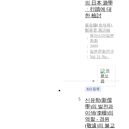
의 日本 遊學
e
i
ㆍ行蹟에 대
s
m
한 檢討
c
a
r
j
崔在穆(최재목)
,
i
i
鄭茶雲
,
禹沂楨
b
(
동아시아일본
e
미
학회
s
마
2009
t
지
일본문화연구
h
Vol.31 No.-
)
e
f
c
r
원
u
o
문보
r
m
기
r
P
e
a
n
e
5
신유학(新儒
t
k
學)의 발전과
s
j
이색(李穡)의
t
e
역할 - 경원
a
(
(敬遠)의 불교
t
百